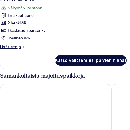
kaikki
Suite
Näkymä vuoristoon
huonetyypin
1 makuuhuone
Sun
Stone
2 henkilöä
Suite
1 keskisuuri parisänky
kuvat
Ilmainen Wi-Fi
Lisätietoja
Lisätietoja
huoneesta
Sun
Katso valitsemiesi päivien hinnat
Stone
Suite
Samankaltaisia majoituspaikkoja
Radisson Blu Resort, Gran Canaria
Arguineg