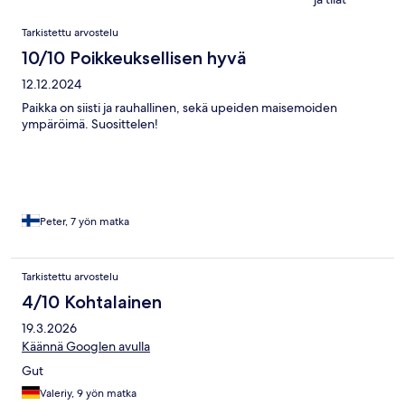
Arvostelut
Tarkistettu arvostelu
10/10 Poikkeuksellisen hyvä
12.12.2024
Paikka on siisti ja rauhallinen, sekä upeiden maisemoiden
ympäröimä. Suosittelen!
Peter, 7 yön matka
Tarkistettu arvostelu
4/10 Kohtalainen
19.3.2026
Käännä Googlen avulla
Gut
Valeriy, 9 yön matka