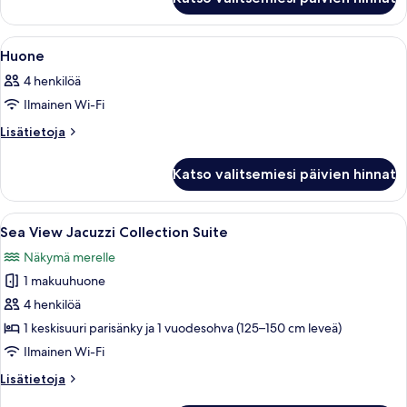
Avaa
Moderni makuuhuone, jossa on suuri sä
16
Huone
kaikki
4 henkilöä
huonetyypin
Ilmainen Wi-Fi
Huone
kuvat
Lisätietoja
Lisätietoja
huoneesta
Huone
Katso valitsemiesi päivien hinnat
Avaa
Moderni makuuhuone, jossa on suuri s
12
Sea View Jacuzzi Collection Suite
kaikki
Näkymä merelle
huonetyypin
1 makuuhuone
Sea
View
4 henkilöä
Jacuzzi
1 keskisuuri parisänky ja 1 vuodesohva (125–150 cm leveä)
Collection
Ilmainen Wi-Fi
Suite
Lisätietoja
Lisätietoja
kuvat
huoneesta