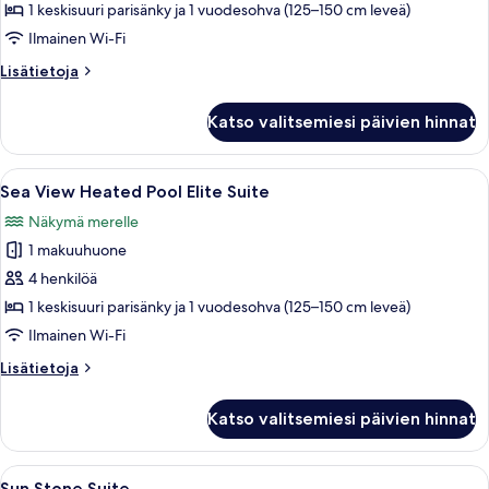
Jacuzzi
1 keskisuuri parisänky ja 1 vuodesohva (125–150 cm leveä)
Privilege
Ilmainen Wi-Fi
Suite
Lisätietoja
Lisätietoja
kuvat
huoneesta
Sea
Katso valitsemiesi päivien hinnat
View
Jacuzzi
Privilege
Avaa
Moderni ulkouima-allasalue, jossa on 
17
Suite
Sea View Heated Pool Elite Suite
kaikki
Näkymä merelle
huonetyypin
1 makuuhuone
Sea
View
4 henkilöä
Heated
1 keskisuuri parisänky ja 1 vuodesohva (125–150 cm leveä)
Pool
Ilmainen Wi-Fi
Elite
Lisätietoja
Lisätietoja
Suite
huoneesta
kuvat
Sea
Katso valitsemiesi päivien hinnat
View
Heated
Pool
Avaa
Terassi, jolla on pöytä, kaksi viinilasia ja
12
Elite
Sun Stone Suite