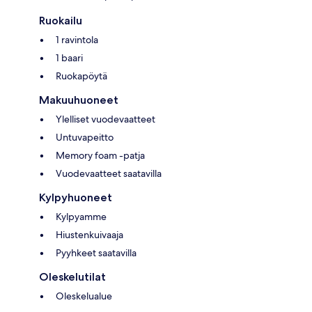
Ruokailu
1 ravintola
1 baari
Ruokapöytä
Makuuhuoneet
Ylelliset vuodevaatteet
Untuvapeitto
Memory foam -patja
Vuodevaatteet saatavilla
Kylpyhuoneet
Kylpyamme
Hiustenkuivaaja
Pyyhkeet saatavilla
Oleskelutilat
Oleskelualue