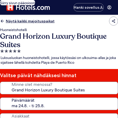
Siirry sivun pääosioon
Hanki sovellus
Näytä kaikki majoituspaikat
Huoneistohotelli
Grand Horizon Luxury Boutique
Suites
5.0
tähden
Luksusluokan huoneistohotelli, jossa käytössäsi on ulkouima-allas ja joka
majoituspaikka
sijaitsee lähellä kohdetta Playa de Puerto Rico
Valitse päivät nähdäksesi hinnat
Minne olet menossa?
Päivämäärät
Asiakkaat