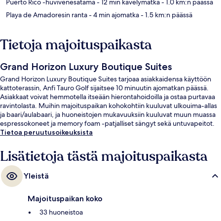
Puerto Rico -huvivenesatama
- 12 min kävelymatka
- 1.0 km:n päässä
Playa de Amadoresin ranta
- 4 min ajomatka
- 1.5 km:n päässä
Tietoja majoituspaikasta
Grand Horizon Luxury Boutique Suites
Grand Horizon Luxury Boutique Suites tarjoaa asiakkaidensa käyttöön
kattoterassin, Anfi Tauro Golf sijaitsee 10 minuutin ajomatkan päässä.
Asiakkaat voivat hemmotella itseään hierontahoidoilla ja ostaa purtavaa
ravintolasta. Muihin majoituspaikan kohokohtiin kuuluvat ulkouima-allas
ja baari/aulabaari, ja huoneistojen mukavuuksiin kuuluvat muun muassa
espressokoneet ja memory foam -patjalliset sängyt sekä untuvapeitot.
Tietoa peruutusoikeuksista
Lisätietoja tästä majoituspaikasta
Yleistä
Majoituspaikan koko
33 huoneistoa