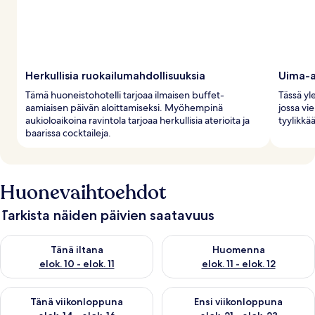
Herkullisia ruokailumahdollisuuksia
Uima-a
Tämä huoneistohotelli tarjoaa ilmaisen buffet-
Tässä yl
aamiaisen päivän aloittamiseksi. Myöhempinä
jossa vie
aukioloaikoina ravintola tarjoaa herkullisia aterioita ja
tyylikkää
baarissa cocktaileja.
Huonevaihtoehdot
Tarkista näiden päivien saatavuus
Tarkista tämän illan saatavuus elok. 10 - elok. 11
Tarkista huomisen saatavuus elo
Tänä iltana
Huomenna
elok. 10 - elok. 11
elok. 11 - elok. 12
Tarkista tämän viikonlopun saatavuus elok. 14 - elok. 16
Tarkista ensi viikonlopun saata
Tänä viikonloppuna
Ensi viikonloppuna