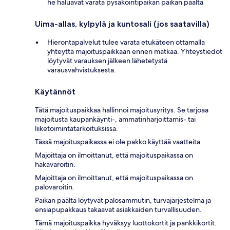
he haluavat varata pysäköintipaikan paikan päältä
Uima-allas, kylpylä ja kuntosali (jos saatavilla)
Hierontapalvelut tulee varata etukäteen ottamalla
yhteyttä majoituspaikkaan ennen matkaa. Yhteystiedot
löytyvät varauksen jälkeen lähetetystä
varausvahvistuksesta.
Käytännöt
Tätä majoituspaikkaa hallinnoi majoitusyritys. Se tarjoaa
majoitusta kaupankäynti-, ammatinharjoittamis- tai
liiketoimintatarkoituksissa.
Tässä majoituspaikassa ei ole pakko käyttää vaatteita.
Majoittaja on ilmoittanut, että majoituspaikassa on
häkävaroitin.
Majoittaja on ilmoittanut, että majoituspaikassa on
palovaroitin.
Paikan päältä löytyvät palosammutin, turvajärjestelmä ja
ensiapupakkaus takaavat asiakkaiden turvallisuuden.
Tämä majoituspaikka hyväksyy luottokortit ja pankkikortit.