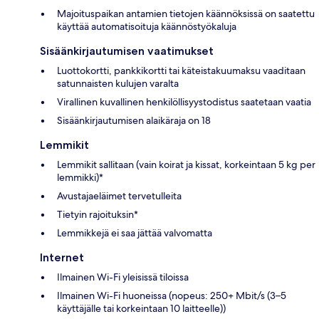
Majoituspaikan antamien tietojen käännöksissä on saatettu
käyttää automatisoituja käännöstyökaluja
Sisäänkirjautumisen vaatimukset
Luottokortti, pankkikortti tai käteistakuumaksu vaaditaan
satunnaisten kulujen varalta
Virallinen kuvallinen henkilöllisyystodistus saatetaan vaatia
Sisäänkirjautumisen alaikäraja on 18
Lemmikit
Lemmikit sallitaan (vain koirat ja kissat, korkeintaan 5 kg per
lemmikki)*
Avustajaeläimet tervetulleita
Tietyin rajoituksin*
Lemmikkejä ei saa jättää valvomatta
Internet
Ilmainen Wi-Fi yleisissä tiloissa
Ilmainen Wi-Fi huoneissa (nopeus: 250+ Mbit/s (3–5
käyttäjälle tai korkeintaan 10 laitteelle))