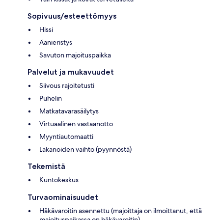
Sopivuus/esteettömyys
Hissi
Äänieristys
Savuton majoituspaikka
Palvelut ja mukavuudet
Siivous rajoitetusti
Puhelin
Matkatavarasäilytys
Virtuaalinen vastaanotto
Myyntiautomaatti
Lakanoiden vaihto (pyynnöstä)
Tekemistä
Kuntokeskus
Turvaominaisuudet
Häkävaroitin asennettu (majoittaja on ilmoittanut, että
majoituspaikassa on häkävaroitin)