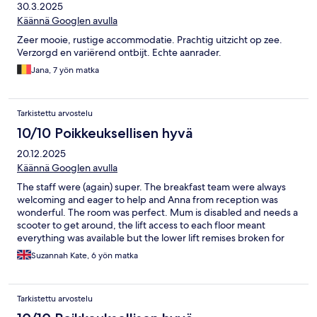
30.3.2025
Käännä Googlen avulla
Zeer mooie, rustige accommodatie. Prachtig uitzicht op zee.
Verzorgd en variërend ontbijt. Echte aanrader.
Jana, 7 yön matka
Tarkistettu arvostelu
10/10 Poikkeuksellisen hyvä
20.12.2025
Käännä Googlen avulla
The staff were (again) super. The breakfast team were always
welcoming and eager to help and Anna from reception was
wonderful. The room was perfect. Mum is disabled and needs a
scooter to get around, the lift access to each floor meant
everything was available but the lower lift remises broken for
our entire trip which meant reliance on taxis from the top or me
Suzannah Kate, 6 yön matka
dismantling and carrying it down the steps while mum had to
stand. It wasn’t ideal but a huge thank you to the staff who
helped a couple of times to carry it dow ln with me. It’s the
Tarkistettu arvostelu
second time this year at this hotel and the staff are excellent and
the views are incredible. We’ve had a great stay! Thank you!