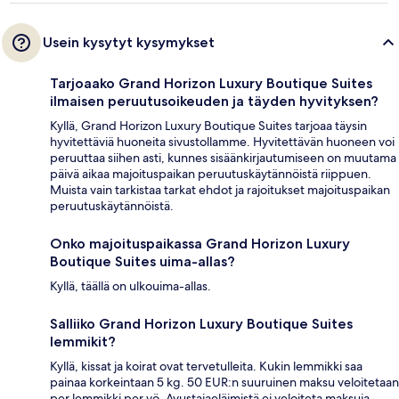
Usein kysytyt kysymykset
Tarjoaako Grand Horizon Luxury Boutique Suites
ilmaisen peruutusoikeuden ja täyden hyvityksen?
Kyllä, Grand Horizon Luxury Boutique Suites tarjoaa täysin
hyvitettäviä huoneita sivustollamme. Hyvitettävän huoneen voi
peruuttaa siihen asti, kunnes sisäänkirjautumiseen on muutama
päivä aikaa majoituspaikan peruutuskäytännöistä riippuen.
Muista vain tarkistaa tarkat ehdot ja rajoitukset majoituspaikan
peruutuskäytännöistä.
Onko majoituspaikassa Grand Horizon Luxury
Boutique Suites uima-allas?
Kyllä, täällä on ulkouima-allas.
Salliiko Grand Horizon Luxury Boutique Suites
lemmikit?
Kyllä, kissat ja koirat ovat tervetulleita. Kukin lemmikki saa
painaa korkeintaan 5 kg. 50 EUR:n suuruinen maksu veloitetaan
per lemmikki per yö. Avustajaeläimistä ei veloiteta maksuja.