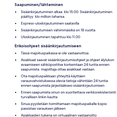
Saapuminen/lähteminen
Sisäänkirjautuminen alkaa: klo 15.00. Sisäänkirjautuminen
päättyy: klo milloin tahansa.
Express-uloskirjautuminen saatavilla
Sisäänkirjautumisen vähimmäisikä on 18 vuotta
Uloskirjautuminen tapahtuu klo 11.00
Erikoisohjeet sisäänkirjautumiseen
Tässä majoituspaikassa ei ole vastaanottoa
Asiakkaat saavat sisäänkirjautumisohjeet ja ohjeet älylukon
avaamiseen sähköpostitse korkeintaan 24 tuntia ennen
saapumista. majoittaja ottaa asiakkaat vastaan.
Ota majoituspaikkaan yhteyttä käyttäen
varausvahvistuksessa olevia tietoja vähintään 24 tuntia
ennen saapumista järjestääksesi sisäänkirjautumisen
Ennen saapumista sinun on suoritettava verkkorekisteröinti
turvallisen linkin kautta
Sinua pyydetään toimittamaan majoituspaikalle kopio
passistasi varauksen jälkeen
Asiakkaiden tukena on virtuaalinen vastaanotto