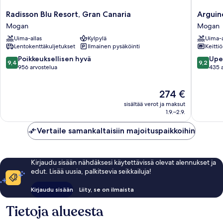
Radisson
Arguine
Radisson Blu Resort, Gran Canaria
Arguin
Blu
Park
Mogan
Mogan
Resort,
By
Uima-allas
Kylpylä
Uima-a
Gran
Servatur
Lentokenttäkuljetukset
Ilmainen pysäköinti
Keittiö
Canaria
VV
Mogan
Mogan
9.4
9.2
Poikkeuksellisen hyvä
Upe
9,4
9,2
kautta
kautta
956 arvostelua
435 
10,
10,
Poikkeuksellisen
Upea,
Hinta
274 €
hyvä,
435
on
956
arvostel
sisältää verot ja maksut
274 €
arvostelua
1.9.–2.9.
Vertaile samankaltaisiin majoituspaikkoihin
Kirjaudu sisään nähdäksesi käytettävissä olevat alennukset ja
edut. Lisää uusia, palkitsevia seikkailuja!
Kirjaudu sisään
Liity, se on ilmaista
Tietoja alueesta