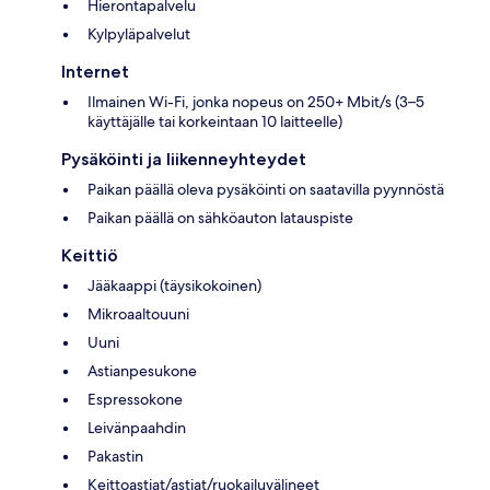
Hierontapalvelu
Kylpyläpalvelut
Internet
Ilmainen Wi-Fi, jonka nopeus on 250+ Mbit/s (3–5
käyttäjälle tai korkeintaan 10 laitteelle)
Pysäköinti ja liikenneyhteydet
Paikan päällä oleva pysäköinti on saatavilla pyynnöstä
Paikan päällä on sähköauton latauspiste
Keittiö
Jääkaappi (täysikokoinen)
Mikroaaltouuni
Uuni
Astianpesukone
Espressokone
Leivänpaahdin
Pakastin
Keittoastiat/astiat/ruokailuvälineet