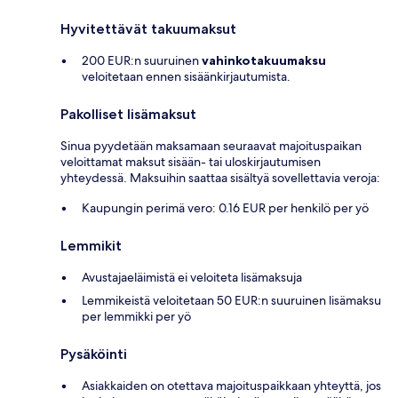
Hyvitettävät takuumaksut
200 EUR:n suuruinen
vahinkotakuumaksu
veloitetaan ennen sisäänkirjautumista.
Pakolliset lisämaksut
Sinua pyydetään maksamaan seuraavat majoituspaikan
veloittamat maksut sisään- tai uloskirjautumisen
yhteydessä. Maksuihin saattaa sisältyä sovellettavia veroja:
Kaupungin perimä vero: 0.16 EUR per henkilö per yö
Lemmikit
Avustajaeläimistä ei veloiteta lisämaksuja
Lemmikeistä veloitetaan 50 EUR:n suuruinen lisämaksu
per lemmikki per yö
Pysäköinti
Asiakkaiden on otettava majoituspaikkaan yhteyttä, jos