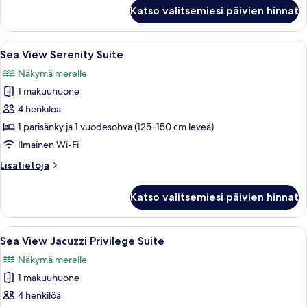
Sea
Katso valitsemiesi päivien hinnat
View
Jacuzzi
Collection
Avaa
Moderni olohuone, jossa on sohva, soh
21
Suite
Sea View Serenity Suite
kaikki
Näkymä merelle
huonetyypin
1 makuuhuone
Sea
View
4 henkilöä
Serenity
1 parisänky ja 1 vuodesohva (125–150 cm leveä)
Suite
Ilmainen Wi-Fi
kuvat
Lisätietoja
Lisätietoja
huoneesta
Sea
Katso valitsemiesi päivien hinnat
View
Serenity
Suite
Avaa
Moderni ulkotila, jossa on lasikaide, va
16
Sea View Jacuzzi Privilege Suite
kaikki
Näkymä merelle
huonetyypin
1 makuuhuone
Sea
View
4 henkilöä