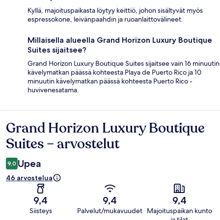
Kyllä, majoituspaikasta löytyy keittiö, johon sisältyvät myös
espressokone, leivänpaahdin ja ruoanlaittovälineet.
Millaisella alueella Grand Horizon Luxury Boutique
Suites sijaitsee?
Grand Horizon Luxury Boutique Suites sijaitsee vain 16 minuutin
kävelymatkan päässä kohteesta Playa de Puerto Rico ja 10
minuutin kävelymatkan päässä kohteesta Puerto Rico -
huvivenesatama.
Grand Horizon Luxury Boutique
Arvostelut
Suites – arvostelut
Upea
9,0
46 arvostelua
9,4
9,4
9,4
Siisteys
Palvelut/mukavuudet
Majoituspaikan kunto
ja tilat