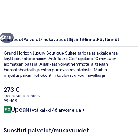
Boutique
Suites
valokuvagalleria
llinen
Seuraava
145+
Yleistiedot
Palvelut/mukavuudet
Sijainti
Hinnat
Käytännöt
Grand Horizon Luxury Boutique Suites tarjoaa asiakkaidensa
käyttöön kattoterassin, Anfi Tauro Golf sijaitsee 10 minuutin
ajomatkan päässä. Asiakkaat voivat hemmotella itseään
hierontahoidoilla ja ostaa purtavaa ravintolasta. Muihin
majoituspaikan kohokohtiin kuuluvat ulkouima-allas ja
baari/aulabaari, ja huoneistojen mukavuuksiin kuuluvat muun muassa
espressokoneet ja memory foam -patjalliset sängyt sekä
Nykyinen
273 €
untuvapeitot.
hinta
sisältää verot ja maksut
on
9.9.–10.9.
Aurinkoterassi
273 €
Arvostelut
Upea
9,0
Näytä kaikki 46 arvostelua
9,0 kautta 10.
Suositut palvelut/mukavuudet