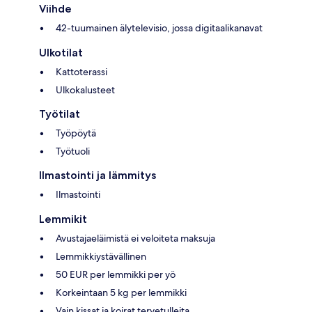
Viihde
42-tuumainen älytelevisio, jossa digitaalikanavat
Ulkotilat
Kattoterassi
Ulkokalusteet
Työtilat
Työpöytä
Työtuoli
Ilmastointi ja lämmitys
Ilmastointi
Lemmikit
Avustajaeläimistä ei veloiteta maksuja
Lemmikkiystävällinen
50 EUR per lemmikki per yö
Korkeintaan 5 kg per lemmikki
Vain kissat ja koirat tervetulleita