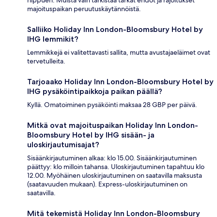
riippuen. Muista vain tarkistaa tarkat ehdot ja rajoitukset
majoituspaikan peruutuskäytännöistä.
Salliiko Holiday Inn London-Bloomsbury Hotel by
IHG lemmikit?
Lemmikkejä ei valitettavasti sallita, mutta avustajaeläimet ovat
tervetulleita.
Tarjoaako Holiday Inn London-Bloomsbury Hotel by
IHG pysäköintipaikkoja paikan päällä?
Kyllä. Omatoiminen pysäköinti maksaa 28 GBP per päivä.
Mitkä ovat majoituspaikan Holiday Inn London-
Bloomsbury Hotel by IHG sisään- ja
uloskirjautumisajat?
Sisäänkirjautuminen alkaa: klo 15.00. Sisäänkirjautuminen
päättyy: klo milloin tahansa. Uloskirjautuminen tapahtuu klo
12.00. Myöhäinen uloskirjautuminen on saatavilla maksusta
(saatavuuden mukaan). Express-uloskirjautuminen on
saatavilla.
Mitä tekemistä Holiday Inn London-Bloomsbury