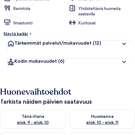
Ravintola
Yhdistettäviä huoneita
saatavilla
Ilmastointi
Kuntosali
Näytä kaikki
Tärkeimmät palvelut/mukavuudet
(12)
Kodin mukavuudet
(6)
Huonevaihtoehdot
Tarkista näiden päivien saatavuus
Tarkista tämän illan saatavuus elok. 9 - elok. 10
Tarkista huomisen saatavuus elo
Tänä iltana
Huomenna
elok. 9 - elok. 10
elok. 10 - elok. 11