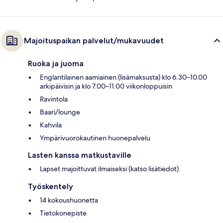
Majoituspaikan palvelut/mukavuudet
Ruoka ja juoma
Englantilainen aamiainen (lisämaksusta) klo 6.30–10.00
arkipäivisin ja klo 7.00–11.00 viikonloppuisin
Ravintola
Baari/lounge
Kahvila
Ympärivuorokautinen huonepalvelu
Lasten kanssa matkustaville
Lapset majoittuvat ilmaiseksi (katso lisätiedot)
Työskentely
14 kokoushuonetta
Tietokonepiste