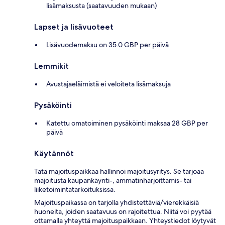
lisämaksusta (saatavuuden mukaan)
Lapset ja lisävuoteet
Lisävuodemaksu on 35.0 GBP per päivä
Lemmikit
Avustajaeläimistä ei veloiteta lisämaksuja
Pysäköinti
Katettu omatoiminen pysäköinti maksaa 28 GBP per
päivä
Käytännöt
Tätä majoituspaikkaa hallinnoi majoitusyritys. Se tarjoaa
majoitusta kaupankäynti-, ammatinharjoittamis- tai
liiketoimintatarkoituksissa.
Majoituspaikassa on tarjolla yhdistettäviä/vierekkäisiä
huoneita, joiden saatavuus on rajoitettua. Niitä voi pyytää
ottamalla yhteyttä majoituspaikkaan. Yhteystiedot löytyvät