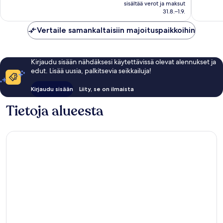
on
hyvä,
1 691
sisältää verot ja maksut
168 €
31.8.–1.9.
1 068
arvostel
arvostelua
Vertaile samankaltaisiin majoituspaikkoihin
Kirjaudu sisään nähdäksesi käytettävissä olevat alennukset ja
edut. Lisää uusia, palkitsevia seikkailuja!
Kirjaudu sisään
Liity, se on ilmaista
Tietoja alueesta