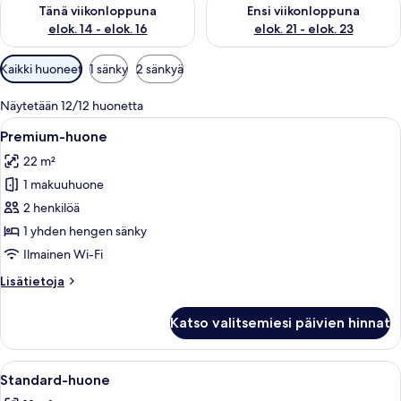
Tarkista tämän viikonlopun saatavuus elok. 14 - elok. 16
Tarkista ensi viikonlopun saata
Tänä viikonloppuna
Ensi viikonloppuna
elok. 14 - elok. 16
elok. 21 - elok. 23
Huoneille
Kaikki huoneet
1 sänky
2 sänkyä
saatavilla
olevia
Näytetään 12/12 huonetta
suodattimia
Avaa
Kylpyhuone, jossa on pesuallas, peili j
5
Premium-huone
kaikki
22 m²
huonetyypin
1 makuuhuone
Premium-
huone
2 henkilöä
kuvat
1 yhden hengen sänky
Ilmainen Wi-Fi
Lisätietoja
Lisätietoja
huoneesta
Premium-
Katso valitsemiesi päivien hinnat
huone
Avaa
Moderni kylpyhuone, jossa on valkoinen 
2
Standard-huone
kaikki