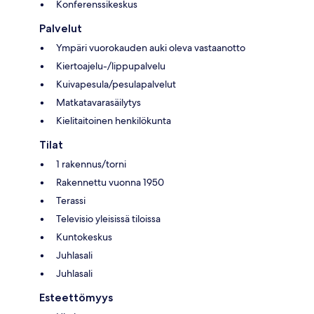
Konferenssikeskus
Palvelut
Ympäri vuorokauden auki oleva vastaanotto
Kiertoajelu-/lippupalvelu
Kuivapesula/pesulapalvelut
Matkatavarasäilytys
Kielitaitoinen henkilökunta
Tilat
1 rakennus/torni
Rakennettu vuonna 1950
Terassi
Televisio yleisissä tiloissa
Kuntokeskus
Juhlasali
Juhlasali
Esteettömyys