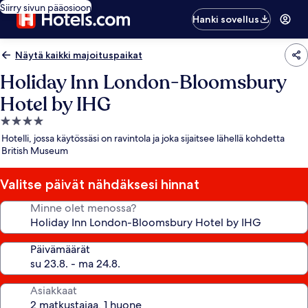
Siirry sivun pääosioon
Hanki sovellus
Näytä kaikki majoituspaikat
Holiday Inn London-Bloomsbury
Hotel by IHG
4.0
tähden
Hotelli, jossa käytössäsi on ravintola ja joka sijaitsee lähellä kohdetta
majoituspaikka
British Museum
Valitse päivät nähdäksesi hinnat
Minne olet menossa?
Päivämäärät
Asiakkaat