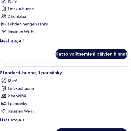
13 m²
huonetyypin
1 makuuhuone
Standard-
huone
2 henkilöä
kuvat
1 yhden hengen sänky
Ilmainen Wi-Fi
Lisätietoja
Lisätietoja
huoneesta
Standard-
Katso valitsemiesi päivien hinnat
huone
Avaa
Hotellihuone, jossa on sänky, yöpöytäla
4
Standard-huone, 1 parisänky
kaikki
13 m²
huonetyypin
1 makuuhuone
Standard-
huone,
2 henkilöä
1
1 parisänky
parisänky
Ilmainen Wi-Fi
kuvat
Lisätietoja
Lisätietoja
huoneesta
Standard-