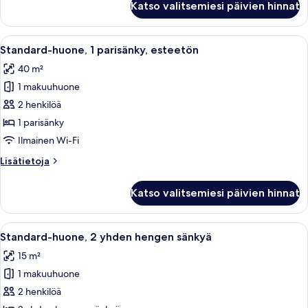
Katso valitsemiesi päivien hinnat
huone,
1
parisänky
Avaa
Hotellihuone, jossa on suuri sänky, ty
6
Standard-huone, 1 parisänky, esteetön
kaikki
40 m²
huonetyypin
1 makuuhuone
Standard-
huone,
2 henkilöä
1
1 parisänky
parisänky,
Ilmainen Wi-Fi
esteetön
Lisätietoja
Lisätietoja
kuvat
huoneesta
Standard-
Katso valitsemiesi päivien hinnat
huone,
1
parisänky,
Avaa
Hotellihuone, jossa on parivuode, työpö
5
esteetön
Standard-huone, 2 yhden hengen sänkyä
kaikki
15 m²
huonetyypin
1 makuuhuone
Standard-
huone,
2 henkilöä