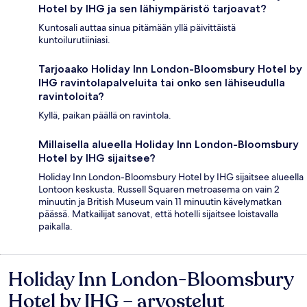
Hotel by IHG ja sen lähiympäristö tarjoavat?
Kuntosali auttaa sinua pitämään yllä päivittäistä
kuntoilurutiiniasi.
Tarjoaako Holiday Inn London-Bloomsbury Hotel by
IHG ravintolapalveluita tai onko sen lähiseudulla
ravintoloita?
Kyllä, paikan päällä on ravintola.
Millaisella alueella Holiday Inn London-Bloomsbury
Hotel by IHG sijaitsee?
Holiday Inn London-Bloomsbury Hotel by IHG sijaitsee alueella
Lontoon keskusta. Russell Squaren metroasema on vain 2
minuutin ja British Museum vain 11 minuutin kävelymatkan
päässä. Matkailijat sanovat, että hotelli sijaitsee loistavalla
paikalla.
Holiday Inn London-Bloomsbury
Arvostelut
Hotel by IHG – arvostelut