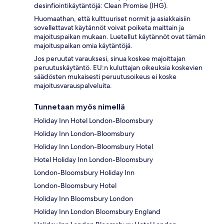
desinfiointikäytäntöjä: Clean Promise (IHG).
Huomaathan, että kulttuuriset normit ja asiakkaisiin
sovellettavat käytännöt voivat poiketa maittain ja
majoituspaikan mukaan. Luetellut käytännöt ovat tämän
majoituspaikan omia käytäntöjä.
Jos peruutat varauksesi, sinua koskee majoittajan
peruutuskäytäntö. EU:n kuluttajan oikeuksia koskevien
säädösten mukaisesti peruutusoikeus ei koske
majoitusvarauspalveluita.
Tunnetaan myös nimellä
Holiday Inn Hotel London-Bloomsbury
Holiday Inn London-Bloomsbury
Holiday Inn London-Bloomsbury Hotel
Hotel Holiday Inn London-Bloomsbury
London-Bloomsbury Holiday Inn
London-Bloomsbury Hotel
Holiday Inn Bloomsbury London
Holiday Inn London Bloomsbury England