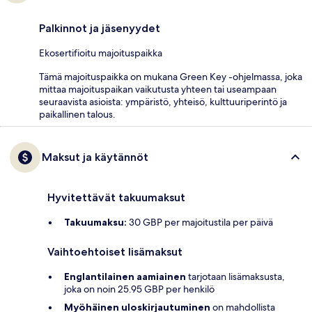
Palkinnot ja jäsenyydet
Ekosertifioitu majoituspaikka
Tämä majoituspaikka on mukana Green Key -ohjelmassa, joka
mittaa majoituspaikan vaikutusta yhteen tai useampaan
seuraavista asioista: ympäristö, yhteisö, kulttuuriperintö ja
paikallinen talous.
Maksut ja käytännöt
Hyvitettävät takuumaksut
Takuumaksu:
30 GBP per majoitustila per päivä
Vaihtoehtoiset lisämaksut
Englantilainen aamiainen
tarjotaan lisämaksusta,
joka on noin 25.95 GBP per henkilö
Myöhäinen uloskirjautuminen
on mahdollista