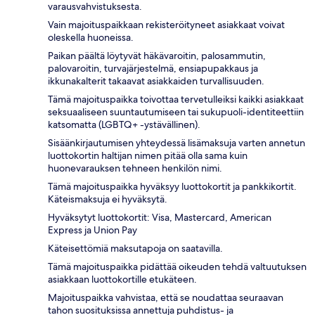
varausvahvistuksesta.
Vain majoituspaikkaan rekisteröityneet asiakkaat voivat
oleskella huoneissa.
Paikan päältä löytyvät häkävaroitin, palosammutin,
palovaroitin, turvajärjestelmä, ensiapupakkaus ja
ikkunakalterit takaavat asiakkaiden turvallisuuden.
Tämä majoituspaikka toivottaa tervetulleiksi kaikki asiakkaat
seksuaaliseen suuntautumiseen tai sukupuoli-identiteettiin
katsomatta (LGBTQ+ -ystävällinen).
Sisäänkirjautumisen yhteydessä lisämaksuja varten annetun
luottokortin haltijan nimen pitää olla sama kuin
huonevarauksen tehneen henkilön nimi.
Tämä majoituspaikka hyväksyy luottokortit ja pankkikortit.
Käteismaksuja ei hyväksytä.
Hyväksytyt luottokortit: Visa, Mastercard, American
Express ja Union Pay
Käteisettömiä maksutapoja on saatavilla.
Tämä majoituspaikka pidättää oikeuden tehdä valtuutuksen
asiakkaan luottokortille etukäteen.
Majoituspaikka vahvistaa, että se noudattaa seuraavan
tahon suosituksissa annettuja puhdistus- ja