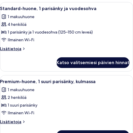
suuri
Avaa
Moderni kylpyhuone, jossa on valkoinen 
1
parisänky
Standard-huone, 1 parisänky ja vuodesohva
kaikki
1 makuuhuone
huonetyypin
4 henkilöä
Standard-
huone,
1 parisänky ja 1 vuodesohva (125–150 cm leveä)
1
Ilmainen Wi-Fi
parisänky
Lisätietoja
Lisätietoja
ja
huoneesta
vuodesohva
Standard-
Katso valitsemiesi päivien hinnat
huone,
kuvat
1
parisänky
Avaa
Vaatehuone, jossa on henkariteline vaat
2
ja
Premium-huone, 1 suuri parisänky, kulmassa
kaikki
vuodesohva
1 makuuhuone
huonetyypin
2 henkilöä
Premium-
huone,
1 suuri parisänky
1
Ilmainen Wi-Fi
suuri
Lisätietoja
Lisätietoja
parisänky,
huoneesta
kulmassa
Premium-