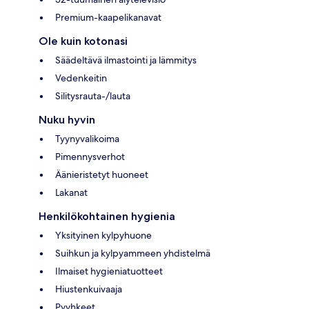
Premium-kaapelikanavat
Ole kuin kotonasi
Säädeltävä ilmastointi ja lämmitys
Vedenkeitin
Silitysrauta-/lauta
Nuku hyvin
Tyynyvalikoima
Pimennysverhot
Äänieristetyt huoneet
Lakanat
Henkilökohtainen hygienia
Yksityinen kylpyhuone
Suihkun ja kylpyammeen yhdistelmä
Ilmaiset hygieniatuotteet
Hiustenkuivaaja
Pyyhkeet