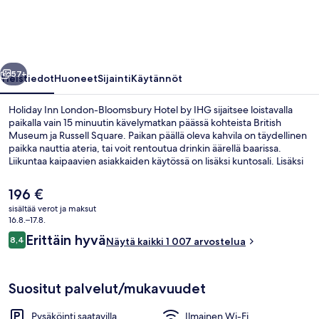
Hotel
by
IHG
llinen
Seuraava
valokuvagalleria
57+
Yleistiedot
Huoneet
Sijainti
Käytännöt
Holiday Inn London-Bloomsbury Hotel by IHG sijaitsee loistavalla
paikalla vain 15 minuutin kävelymatkan päässä kohteista British
Museum ja Russell Square. Paikan päällä oleva kahvila on täydellinen
paikka nauttia ateria, tai voit rentoutua drinkin äärellä baarissa.
Liikuntaa kaipaavien asiakkaiden käytössä on lisäksi kuntosali. Lisäksi
Oxford Street ja Leicester Square sijaitsevat vain 5 minuutin
kävelymatkan päässä. Asiakkaat pitävät majoituspaikasta erityisesti
Nykyinen
196 €
siksi, että se sijaitsee lähellä julkisen liikenteen yhteyksiä: Russell
hinta
sisältää verot ja maksut
Squaren metroasema sijaitsee 2 minuutin ja Eustonin metroasema 10
on
16.8.–17.8.
minuutin kävelymatkan päässä.
Ulkopuoli
196 €
Arvostelut
Erittäin hyvä
8,4
Näytä kaikki 1 007 arvostelua
8,4 kautta 10.
Suositut palvelut/mukavuudet
Pysäköinti saatavilla
Ilmainen Wi-Fi