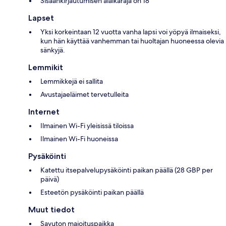
Sisäänkirjautumisen alaikäraja on 18
Lapset
Yksi korkeintaan 12 vuotta vanha lapsi voi yöpyä ilmaiseksi,
kun hän käyttää vanhemman tai huoltajan huoneessa olevia
sänkyjä.
Lemmikit
Lemmikkejä ei sallita
Avustajaeläimet tervetulleita
Internet
Ilmainen Wi-Fi yleisissä tiloissa
Ilmainen Wi-Fi huoneissa
Pysäköinti
Katettu itsepalvelupysäköinti paikan päällä (28 GBP per
päivä)
Esteetön pysäköinti paikan päällä
Muut tiedot
Savuton majoituspaikka