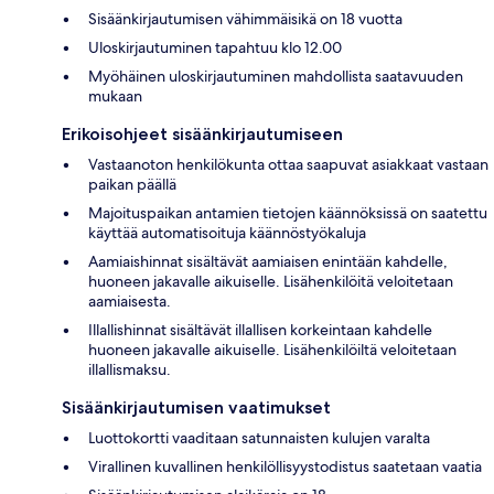
Sisäänkirjautumisen vähimmäisikä on 18 vuotta
Uloskirjautuminen tapahtuu klo 12.00
Myöhäinen uloskirjautuminen mahdollista saatavuuden
mukaan
Erikoisohjeet sisäänkirjautumiseen
Vastaanoton henkilökunta ottaa saapuvat asiakkaat vastaan
paikan päällä
Majoituspaikan antamien tietojen käännöksissä on saatettu
käyttää automatisoituja käännöstyökaluja
Aamiaishinnat sisältävät aamiaisen enintään kahdelle,
huoneen jakavalle aikuiselle. Lisähenkilöitä veloitetaan
aamiaisesta.
Illallishinnat sisältävät illallisen korkeintaan kahdelle
huoneen jakavalle aikuiselle. Lisähenkilöiltä veloitetaan
illallismaksu.
Sisäänkirjautumisen vaatimukset
Luottokortti vaaditaan satunnaisten kulujen varalta
Virallinen kuvallinen henkilöllisyystodistus saatetaan vaatia