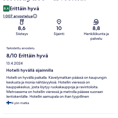
Erittäin hyvä
8,4
1 007 arvostelua
8,6
10
8,8
Siisteys
Sijainti
Henkilökunta ja
palvelu
Arvostelut
Tarkistettu arvostelu
8/10 Erittäin hyvä
13.4.2024
Hotelli hyvällä sijainnilla
Hotelli on hyvällä paikalla. Kävelymatkan päässä on kaupungin
keskusta ja monia nähtävyyksiä. Hotellin vieressä on
kauppakeskus, josta löytyy ruokakauppoja ja ravintoloita.
Metroasema on hotellin vieressä ja metrolla pääsee suoraan
lentokentälle. Hotellin aamupala on ihan tyypillinen
hotelliaamiainen. Meillä oli kaksi huonetta, jotka olivat ihan ok,
4 yön matka
mutta molempien kylpyhuoneet ovat remontin tarpeessa.
Viemärit olivat välillä tukossa ja kylpyhuoneissa on
kosteusvaurion jälkiä. Mutta nämä eivät haitanneet, koska hyvä