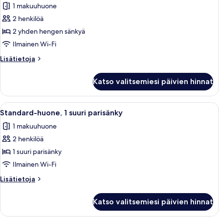
1 makuuhuone
huonetyypin
2 henkilöä
Premium-
huone,
2 yhden hengen sänkyä
2
Ilmainen Wi-Fi
yhden
Lisätietoja
Lisätietoja
hengen
huoneesta
sänkyä
Premium-
Katso valitsemiesi päivien hinnat
huone,
kuvat
2
yhden
Avaa
Hotellihuone, jossa on sänky, yöpöydät,
6
hengen
Standard-huone, 1 suuri parisänky
kaikki
sänkyä
1 makuuhuone
huonetyypin
2 henkilöä
Standard-
huone,
1 suuri parisänky
1
Ilmainen Wi-Fi
suuri
Lisätietoja
Lisätietoja
parisänky
huoneesta
kuvat
Standard-
Katso valitsemiesi päivien hinnat
huone,
1