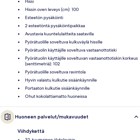
Hissi
Hissin oven leveys (cm): 100
Esteetön pysäköinti
2 esteetöntä pysäköintipaikkaa
Avustavia kuuntelulaitteita saatavilla
Pyörätuolille soveltuva kulkuväylä hissille
Pyörätuolin käyttäjille soveltuva vastaanottotiski
Pyörätuolin käyttäjille soveltuvan vastaanottotiskin korkeus
(senttimetriä): 102
Pyörätuolille soveltuva ravintola
Hyvin valaistu kulkutie sisäänkäynnille
Portaaton kulkutie sisäänkäynnille
Ohut kokolattiamatto huoneissa
Huoneen palvelut/mukavuudet
Viihdykettä
32-tuumainen älytelevisio