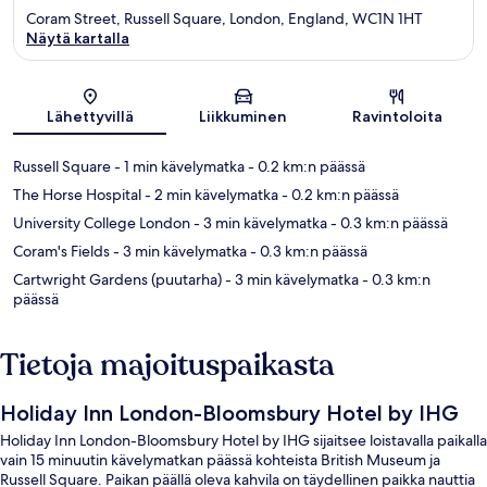
Coram Street, Russell Square, London, England, WC1N 1HT
Näytä kartalla
Kartta
Lähettyvillä
Liikkuminen
Ravintoloita
Russell Square
- 1 min kävelymatka
- 0.2 km:n päässä
The Horse Hospital
- 2 min kävelymatka
- 0.2 km:n päässä
University College London
- 3 min kävelymatka
- 0.3 km:n päässä
Coram's Fields
- 3 min kävelymatka
- 0.3 km:n päässä
Cartwright Gardens (puutarha)
- 3 min kävelymatka
- 0.3 km:n
päässä
Tietoja majoituspaikasta
Holiday Inn London-Bloomsbury Hotel by IHG
Holiday Inn London-Bloomsbury Hotel by IHG sijaitsee loistavalla paikalla
vain 15 minuutin kävelymatkan päässä kohteista British Museum ja
Russell Square. Paikan päällä oleva kahvila on täydellinen paikka nauttia