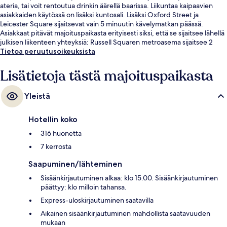
ateria, tai voit rentoutua drinkin äärellä baarissa. Liikuntaa kaipaavien
asiakkaiden käytössä on lisäksi kuntosali. Lisäksi Oxford Street ja
Leicester Square sijaitsevat vain 5 minuutin kävelymatkan päässä.
Asiakkaat pitävät majoituspaikasta erityisesti siksi, että se sijaitsee lähellä
julkisen liikenteen yhteyksiä: Russell Squaren metroasema sijaitsee 2
minuutin ja Eustonin metroasema 10 minuutin kävelymatkan päässä.
Tietoa peruutusoikeuksista
Lisätietoja tästä majoituspaikasta
Yleistä
Hotellin koko
316 huonetta
7 kerrosta
Saapuminen/lähteminen
Sisäänkirjautuminen alkaa: klo 15.00. Sisäänkirjautuminen
päättyy: klo milloin tahansa.
Express-uloskirjautuminen saatavilla
Aikainen sisäänkirjautuminen mahdollista saatavuuden
mukaan