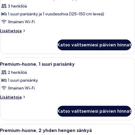
kaikki
ja
3 henkilöä
vuodesohva
huonetyypin
1 suuri parisänky ja 1 vuodesohva (125–150 cm leveä)
Premium-
huone,
Ilmainen Wi-Fi
1
Lisätietoja
Lisätietoja
suuri
huoneesta
Premium-
parisänky
Katso valitsemiesi päivien hinnat
huone,
ja
1
vuodesohva
suuri
Avaa
Vaatehuone, jossa on henkariteline vaat
2
kuvat
parisänky
Premium-huone, 1 suuri parisänky
kaikki
ja
2 henkilöä
vuodesohva
huonetyypin
1 suuri parisänky
Premium-
huone,
Ilmainen Wi-Fi
1
Lisätietoja
Lisätietoja
suuri
huoneesta
Premium-
parisänky
Katso valitsemiesi päivien hinnat
huone,
kuvat
1
suuri
Avaa
Vaatehuone, jossa on henkariteline vaat
2
parisänky
Premium-huone, 2 yhden hengen sänkyä
kaikki