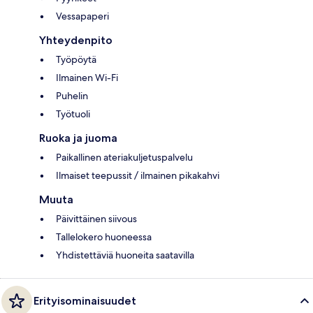
Vessapaperi
Yhteydenpito
Työpöytä
Ilmainen Wi-Fi
Puhelin
Työtuoli
Ruoka ja juoma
Paikallinen ateriakuljetuspalvelu
Ilmaiset teepussit / ilmainen pikakahvi
Muuta
Päivittäinen siivous
Tallelokero huoneessa
Yhdistettäviä huoneita saatavilla
Erityisominaisuudet