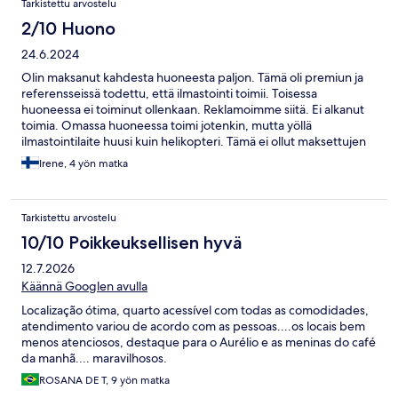
Tarkistettu arvostelu
sijainti korvaa puutteet. Hotelin muut tilat (aula ja ravintola) olivat
siistejä ja henkilökunta ystävällinen.
2/10 Huono
24.6.2024
Olin maksanut kahdesta huoneesta paljon. Tämä oli premiun ja
referensseissä todettu, että ilmastointi toimii. Toisessa
huoneessa ei toiminut ollenkaan. Reklamoimme siitä. Ei alkanut
toimia. Omassa huoneessa toimi jotenkin, mutta yöllä
ilmastointilaite huusi kuin helikopteri. Tämä ei ollut maksettujen
rahojen arvoinen hotelli. Kylpyhuoneen lattialla vilisti
Irene, 4 yön matka
sokeritoukkia (silver fish).
Tarkistettu arvostelu
10/10 Poikkeuksellisen hyvä
12.7.2026
Käännä Googlen avulla
Localização ótima, quarto acessível com todas as comodidades,
atendimento variou de acordo com as pessoas....os locais bem
menos atenciosos, destaque para o Aurélio e as meninas do café
da manhã.... maravilhosos.
ROSANA DE T, 9 yön matka