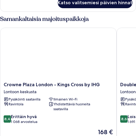
Katso valitsemiesi päivien hinnat
huone,
kuvat
1
suuri
Samankaltaisia majoituspaikkoja
parisänky,
kulmassa
Crowne Plaza London - Kings Cross by IHG
DoubleTr
Crowne
DoubleT
Crowne Plaza London - Kings Cross by IHG
Double
Plaza
by
Lontoon keskusta
Lontoon
London
Hilton
Pysäköinti saatavilla
Ilmainen Wi-Fi
Pysäköi
-
London
Ravintola
Yhdistettäviä huoneita
Ravint
Kings
Angel
saatavilla
Cross
Kings
8.4
8.6
by
Erittäin hyvä
Cross
Lois
8,4
8,6
kautta
kautta
IHG
1 068 arvostelua
Lontoon
1 691
10,
10,
Lontoon
keskust
Hinta
168 €
Erittäin
Loistava,
keskusta