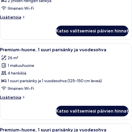
2
2 yhden hengen sänkyä
yhden
Ilmainen Wi-Fi
hengen
Lisätietoja
Lisätietoja
sänkyä
huoneesta
kuvat
Standard-
Katso valitsemiesi päivien hinnat
huone,
2
yhden
Avaa
Hotellihuone, jossa on kaksi sänkyä, ty
12
hengen
Premium-huone, 1 suuri parisänky ja vuodesohva
kaikki
sänkyä
26 m²
huonetyypin
1 makuuhuone
Premium-
huone,
4 henkilöä
1
1 suuri parisänky ja 1 vuodesohva (125–150 cm leveä)
suuri
Ilmainen Wi-Fi
parisänky
Lisätietoja
Lisätietoja
ja
huoneesta
vuodesohva
Premium-
Katso valitsemiesi päivien hinnat
huone,
kuvat
1
suuri
Avaa
Vaatehuone, jossa on henkariteline vaat
3
parisänky
Premium-huone, 1 suuri parisänky ja vuodesohva