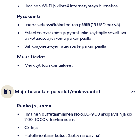
Ilmainen Wi-Fi ja kiinteä internetyhteys huoneissa
Pysäköinti
Itsepalvelupysäköinti paikan päällä (15 USD per yö)
Esteetön pysäköinti ja pyörätuolin käyttäjille soveltuva
pakettiautopysäköinti paikan päällä
Sähköajoneuvojen latauspiste paikan päällä
Muut tiedot
Merkityt tupakointialueet
Majoituspaikan palvelut/mukavuudet
Ruoka ja juoma
Ilmainen buffetaamiainen klo 6.00–9.00 arkipäivisin ja klo
7.00–10.00 viikonloppuisin
Grillejä
Hotellinjohtajan kutsut (tiettyinä päivinä)