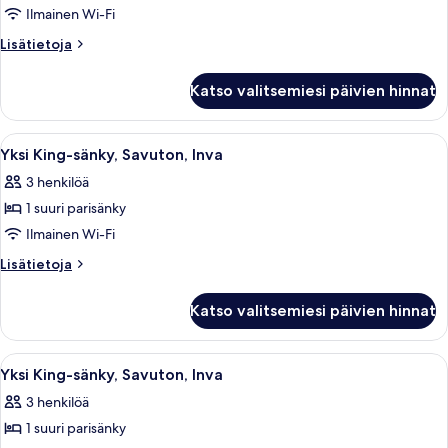
sänky,
NONSMOK
Ilmainen Wi-Fi
Savuton,
Lisätietoja
Lisätietoja
Inva
huoneesta
kuvat
Yksi
Katso valitsemiesi päivien hinnat
King-
sänky,
Savuton,
Avaa
Hotellihuone, jossa on sänky, työpöytä,
4
Inva
Yksi King-sänky, Savuton, Inva
kaikki
3 henkilöä
huonetyypin
1 suuri parisänky
Yksi
King-
Ilmainen Wi-Fi
sänky,
Lisätietoja
Lisätietoja
Savuton,
huoneesta
Yksi
Inva
Katso valitsemiesi päivien hinnat
King-
kuvat
sänky,
Savuton,
Avaa
Hotellihuone, jossa on sänky, televisio,
4
Inva
Yksi King-sänky, Savuton, Inva
kaikki
3 henkilöä
huonetyypin
1 suuri parisänky
Yksi