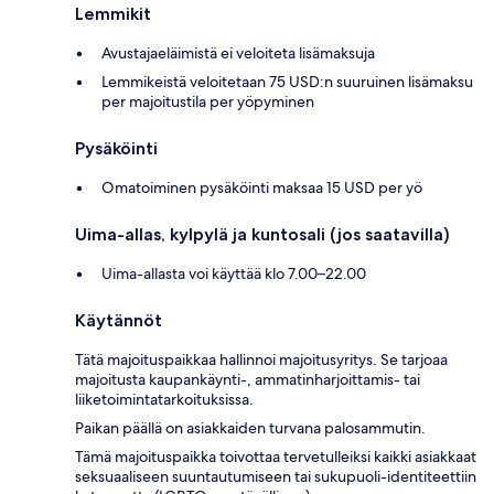
Lemmikit
Avustajaeläimistä ei veloiteta lisämaksuja
Lemmikeistä veloitetaan 75 USD:n suuruinen lisämaksu
per majoitustila per yöpyminen
Pysäköinti
Omatoiminen pysäköinti maksaa 15 USD per yö
Uima-allas, kylpylä ja kuntosali (jos saatavilla)
Uima-allasta voi käyttää klo 7.00–22.00
Käytännöt
Tätä majoituspaikkaa hallinnoi majoitusyritys. Se tarjoaa
majoitusta kaupankäynti-, ammatinharjoittamis- tai
liiketoimintatarkoituksissa.
Paikan päällä on asiakkaiden turvana palosammutin.
Tämä majoituspaikka toivottaa tervetulleiksi kaikki asiakkaat
seksuaaliseen suuntautumiseen tai sukupuoli-identiteettiin