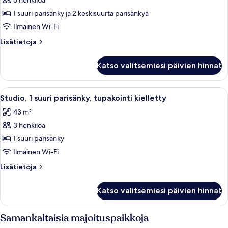
6 henkilöä
Sviitti,
2
1 suuri parisänky ja 2 keskisuurta parisänkyä
makuuhuonetta
Ilmainen Wi-Fi
kuvat
Lisätietoja
Lisätietoja
huoneesta
Sviitti,
Katso valitsemiesi päivien hinnat
2
makuuhuonetta
Avaa
Hotellihuone, jossa on sänky, työpöytä,
5
Studio, 1 suuri parisänky, tupakointi kielletty
kaikki
43 m²
huonetyypin
3 henkilöä
Studio,
1
1 suuri parisänky
suuri
Ilmainen Wi-Fi
parisänky,
Lisätietoja
Lisätietoja
tupakointi
huoneesta
kielletty
Studio,
Katso valitsemiesi päivien hinnat
1
kuvat
suuri
parisänky,
Samankaltaisia majoituspaikkoja
tupakointi