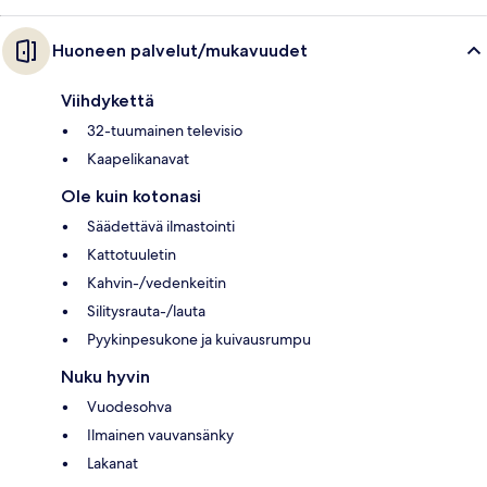
Huoneen palvelut/mukavuudet
Viihdykettä
32-tuumainen televisio
Kaapelikanavat
Ole kuin kotonasi
Säädettävä ilmastointi
Kattotuuletin
Kahvin-/vedenkeitin
Silitysrauta-/lauta
Pyykinpesukone ja kuivausrumpu
Nuku hyvin
Vuodesohva
Ilmainen vauvansänky
Lakanat