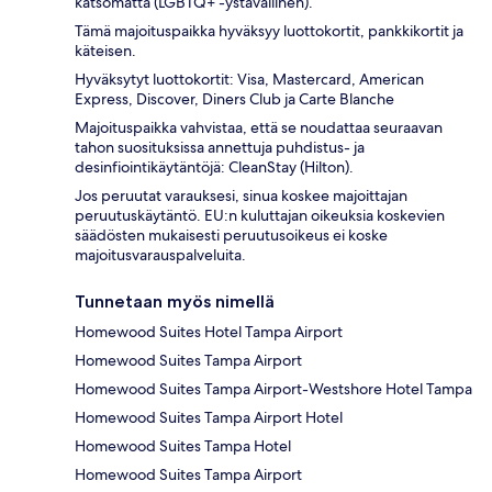
katsomatta (LGBTQ+ -ystävällinen).
Tämä majoituspaikka hyväksyy luottokortit, pankkikortit ja
käteisen.
Hyväksytyt luottokortit: Visa, Mastercard, American
Express, Discover, Diners Club ja Carte Blanche
Majoituspaikka vahvistaa, että se noudattaa seuraavan
tahon suosituksissa annettuja puhdistus- ja
desinfiointikäytäntöjä: CleanStay (Hilton).
Jos peruutat varauksesi, sinua koskee majoittajan
peruutuskäytäntö. EU:n kuluttajan oikeuksia koskevien
säädösten mukaisesti peruutusoikeus ei koske
majoitusvarauspalveluita.
Tunnetaan myös nimellä
Homewood Suites Hotel Tampa Airport
Homewood Suites Tampa Airport
Homewood Suites Tampa Airport-Westshore Hotel Tampa
Homewood Suites Tampa Airport Hotel
Homewood Suites Tampa Hotel
Homewood Suites Tampa Airport