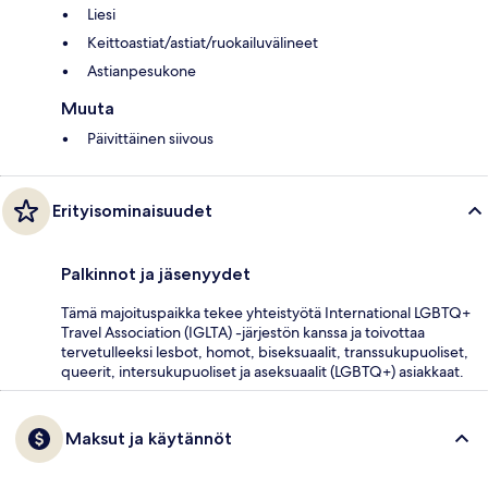
Liesi
Keittoastiat/astiat/ruokailuvälineet
Astianpesukone
Muuta
Päivittäinen siivous
Erityisominaisuudet
Palkinnot ja jäsenyydet
Tämä majoituspaikka tekee yhteistyötä International LGBTQ+
Travel Association (IGLTA) -järjestön kanssa ja toivottaa
tervetulleeksi lesbot, homot, biseksuaalit, transsukupuoliset,
queerit, intersukupuoliset ja aseksuaalit (LGBTQ+) asiakkaat.
Maksut ja käytännöt