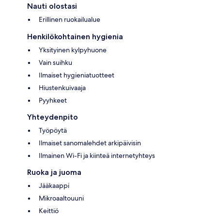
Nauti olostasi
Erillinen ruokailualue
Henkilökohtainen hygienia
Yksityinen kylpyhuone
Vain suihku
Ilmaiset hygieniatuotteet
Hiustenkuivaaja
Pyyhkeet
Yhteydenpito
Työpöytä
Ilmaiset sanomalehdet arkipäivisin
Ilmainen Wi-Fi ja kiinteä internetyhteys
Ruoka ja juoma
Jääkaappi
Mikroaaltouuni
Keittiö