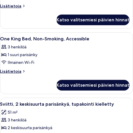
HEARING
Lisätietoja
Lisätietoja
ACCESSIBLE
huoneesta
1
STUDIO
Katso valitsemiesi päivien hinnat
KING
SUITE
HEARING
NOSMOK
ACCESSIBLE
Avaa
Hotellihuone, jossa on sänky, työpöytä, 
6
kuvat
STUDIO
One King Bed, Non-Smoking, Accessible
kaikki
SUITE
3 henkilöä
NOSMOK
huonetyypin
1 suuri parisänky
One
King
Ilmainen Wi-Fi
Bed,
Lisätietoja
Lisätietoja
Non-
huoneesta
One
Smoking,
Katso valitsemiesi päivien hinnat
King
Accessible
Bed,
kuvat
Non-
Avaa
Hotellihuone, jossa on kaksi sänkyä, ty
4
Smoking,
Sviitti, 2 keskisuurta parisänkyä, tupakointi kielletty
kaikki
Accessible
51 m²
huonetyypin
3 henkilöä
Sviitti,
2
2 keskisuurta parisänkyä