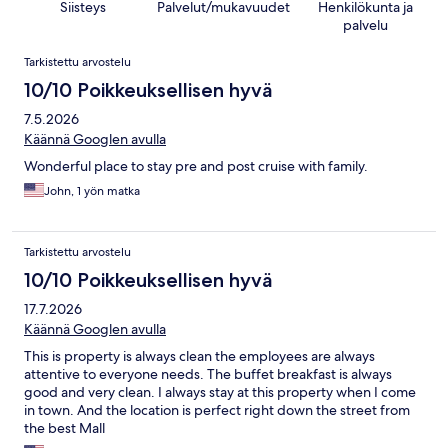
Siisteys
Palvelut/mukavuudet
Henkilökunta ja
palvelu
Arvostelut
Tarkistettu arvostelu
10/10 Poikkeuksellisen hyvä
7.5.2026
Käännä Googlen avulla
Wonderful place to stay pre and post cruise with family.
John, 1 yön matka
Tarkistettu arvostelu
10/10 Poikkeuksellisen hyvä
17.7.2026
Käännä Googlen avulla
This is property is always clean the employees are always
attentive to everyone needs. The buffet breakfast is always
good and very clean. I always stay at this property when I come
in town. And the location is perfect right down the street from
the best Mall