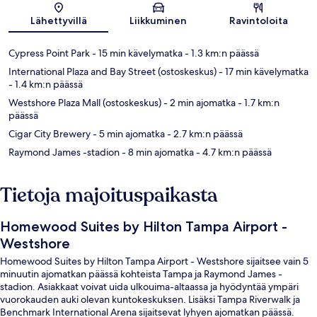
Kartta
Lähettyvillä
Liikkuminen
Ravintoloita
Cypress Point Park
- 15 min kävelymatka
- 1.3 km:n päässä
International Plaza and Bay Street (ostoskeskus)
- 17 min kävelymatka
- 1.4 km:n päässä
Westshore Plaza Mall (ostoskeskus)
- 2 min ajomatka
- 1.7 km:n
päässä
Cigar City Brewery
- 5 min ajomatka
- 2.7 km:n päässä
Raymond James -stadion
- 8 min ajomatka
- 4.7 km:n päässä
Tietoja majoituspaikasta
Homewood Suites by Hilton Tampa Airport -
Westshore
Homewood Suites by Hilton Tampa Airport - Westshore sijaitsee vain 5
minuutin ajomatkan päässä kohteista Tampa ja Raymond James -
stadion. Asiakkaat voivat uida ulkouima-altaassa ja hyödyntää ympäri
vuorokauden auki olevan kuntokeskuksen. Lisäksi Tampa Riverwalk ja
Benchmark International Arena sijaitsevat lyhyen ajomatkan päässä.