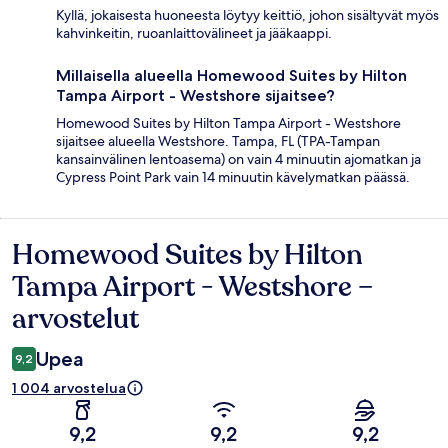
Kyllä, jokaisesta huoneesta löytyy keittiö, johon sisältyvät myös
kahvinkeitin, ruoanlaittovälineet ja jääkaappi.
Millaisella alueella Homewood Suites by Hilton
Tampa Airport - Westshore sijaitsee?
Homewood Suites by Hilton Tampa Airport - Westshore
sijaitsee alueella Westshore. Tampa, FL (TPA-Tampan
kansainvälinen lentoasema) on vain 4 minuutin ajomatkan ja
Cypress Point Park vain 14 minuutin kävelymatkan päässä.
Homewood Suites by Hilton
Arvostelut
Tampa Airport - Westshore –
arvostelut
Upea
9,2
1 004 arvostelua
9,2
9,2
9,2