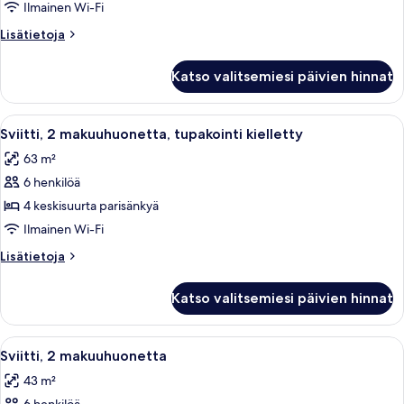
keskisuurta
Ilmainen Wi-Fi
parisänkyä,
Lisätietoja
Lisätietoja
tupakointi
huoneesta
kielletty
Sviitti,
Katso valitsemiesi päivien hinnat
2
kuvat
keskisuurta
parisänkyä,
Avaa
Moderni hotellihuone, jossa on sohva, 
5
tupakointi
Sviitti, 2 makuuhuonetta, tupakointi kielletty
kaikki
kielletty
63 m²
huonetyypin
6 henkilöä
Sviitti,
2
4 keskisuurta parisänkyä
makuuhuonetta,
Ilmainen Wi-Fi
tupakointi
Lisätietoja
Lisätietoja
kielletty
huoneesta
kuvat
Sviitti,
Katso valitsemiesi päivien hinnat
2
makuuhuonetta,
tupakointi
Avaa
Moderni hotellihuone, jossa on sohva, 
5
kielletty
Sviitti, 2 makuuhuonetta
kaikki
43 m²
huonetyypin