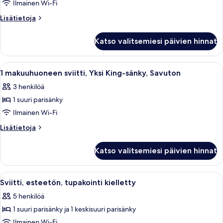
King-
Ilmainen Wi-Fi
sänky,
Lisätietoja
Lisätietoja
Savuton,
huoneesta
Yksi
Inva
Katso valitsemiesi päivien hinnat
King-
kuvat
sänky,
Savuton,
Avaa
Hotellihuone, jossa on sänky, televisio,
4
Inva
1 makuuhuoneen sviitti, Yksi King-sänky, Savuton
kaikki
3 henkilöä
huonetyypin
1 suuri parisänky
1
makuuhuoneen
Ilmainen Wi-Fi
sviitti,
Lisätietoja
Lisätietoja
Yksi
huoneesta
1
King-
Katso valitsemiesi päivien hinnat
makuuhuoneen
sänky,
sviitti,
Savuton
Yksi
Avaa
Hotellihuone, jossa on suuri sänky, ka
6
kuvat
King-
Sviitti, esteetön, tupakointi kielletty
kaikki
sänky,
5 henkilöä
Savuton
huonetyypin
1 suuri parisänky ja 1 keskisuuri parisänky
Sviitti,
esteetön,
Ilmainen Wi-Fi