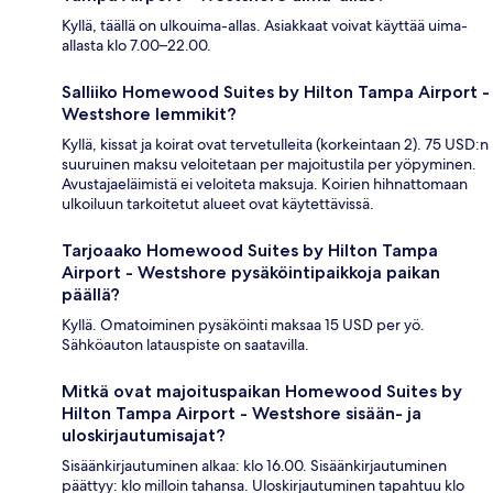
Kyllä, täällä on ulkouima-allas. Asiakkaat voivat käyttää uima-
allasta klo 7.00–22.00.
Salliiko Homewood Suites by Hilton Tampa Airport -
Westshore lemmikit?
Kyllä, kissat ja koirat ovat tervetulleita (korkeintaan 2). 75 USD:n
suuruinen maksu veloitetaan per majoitustila per yöpyminen.
Avustajaeläimistä ei veloiteta maksuja. Koirien hihnattomaan
ulkoiluun tarkoitetut alueet ovat käytettävissä.
Tarjoaako Homewood Suites by Hilton Tampa
Airport - Westshore pysäköintipaikkoja paikan
päällä?
Kyllä. Omatoiminen pysäköinti maksaa 15 USD per yö.
Sähköauton latauspiste on saatavilla.
Mitkä ovat majoituspaikan Homewood Suites by
Hilton Tampa Airport - Westshore sisään- ja
uloskirjautumisajat?
Sisäänkirjautuminen alkaa: klo 16.00. Sisäänkirjautuminen
päättyy: klo milloin tahansa. Uloskirjautuminen tapahtuu klo