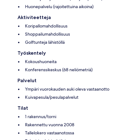
Huonepalvelu (rajoitettuina aikoina)
Aktiviteetteja
Koripallomahdollisuus
Shoppailumahdollisuus
Golftunteja lähistöllä
Työskentely
Kokoushuoneita
Konferenssikeskus (68 neliömetriä)
Palvelut
Ympäri vuorokauden auki oleva vastaanotto
Kuivapesula/pesulapalvelut
Tilat
1 rakennus/torni
Rakennettu vuonna 2008
Tallelokero vastaanotossa