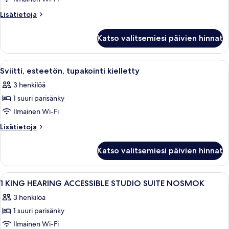
tupakointi
Lisätietoja
Lisätietoja
kielletty
huoneesta
Sviitti,
kuvat
Katso valitsemiesi päivien hinnat
esteetön,
tupakointi
kielletty
Avaa
Hotellihuone, jossa on sänky, työpöytä,
4
Sviitti, esteetön, tupakointi kielletty
kaikki
3 henkilöä
huonetyypin
1 suuri parisänky
Sviitti,
esteetön,
Ilmainen Wi-Fi
tupakointi
Lisätietoja
Lisätietoja
kielletty
huoneesta
Sviitti,
kuvat
Katso valitsemiesi päivien hinnat
esteetön,
tupakointi
kielletty
Avaa
Hotellihuone, jossa on sänky, työpöytä, t
16
1 KING HEARING ACCESSIBLE STUDIO SUITE NOSMOK
kaikki
3 henkilöä
huonetyypin
1 suuri parisänky
1
KING
Ilmainen Wi-Fi