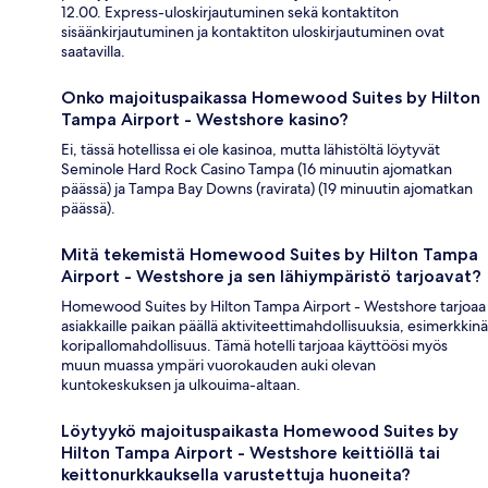
12.00. Express-uloskirjautuminen sekä kontaktiton
sisäänkirjautuminen ja kontaktiton uloskirjautuminen ovat
saatavilla.
Onko majoituspaikassa Homewood Suites by Hilton
Tampa Airport - Westshore kasino?
Ei, tässä hotellissa ei ole kasinoa, mutta lähistöltä löytyvät
Seminole Hard Rock Casino Tampa (16 minuutin ajomatkan
päässä) ja Tampa Bay Downs (ravirata) (19 minuutin ajomatkan
päässä).
Mitä tekemistä Homewood Suites by Hilton Tampa
Airport - Westshore ja sen lähiympäristö tarjoavat?
Homewood Suites by Hilton Tampa Airport - Westshore tarjoaa
asiakkaille paikan päällä aktiviteettimahdollisuuksia, esimerkkinä
koripallomahdollisuus. Tämä hotelli tarjoaa käyttöösi myös
muun muassa ympäri vuorokauden auki olevan
kuntokeskuksen ja ulkouima-altaan.
Löytyykö majoituspaikasta Homewood Suites by
Hilton Tampa Airport - Westshore keittiöllä tai
keittonurkkauksella varustettuja huoneita?