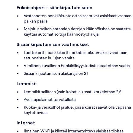
Erikoisohjeet sisäänkirjautumiseen
Vastaanoton henkilökunta ottaa saapuvat asiakkaat vastaan
paikan päällä
Majoituspaikan antamien tietojen käännöksissä on saatettu
käyttää automatisoituja käännöstyökaluja
Sisäänkirjautumisen vaatimukset
Luottokortti, pankkikortti tai käteistakuumaksu vaaditaan
satunnaisten kulujen varalta
Virallinen kuvallinen henkilöllisyystodistus saatetaan vaatia
Sisäänkirjautumisen alaikäraja on 21
Lemmikit
Lemmikit sallitaan (vain koirat ja kissat, korkeintaan 2)*
Avustajaeläimet tervetulleita
Ruoka- ja vesikulhot ja alue, jossa koirat saavat olla vapaana
käytettävissä
Internet
Ilmainen Wi-Fi ja kiinteä internetyhteys yleisissä tiloissa