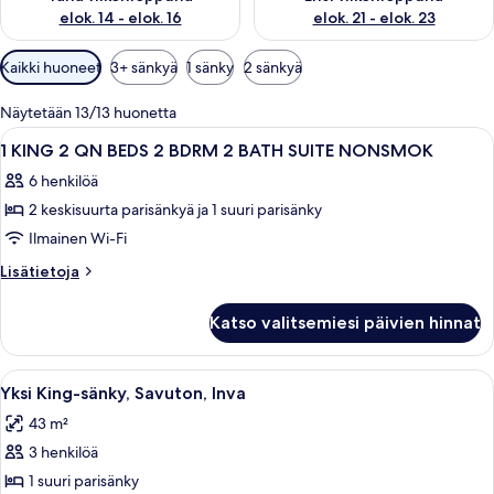
elok. 14 - elok. 16
elok. 21 - elok. 23
Huoneille
Kaikki huoneet
3+ sänkyä
1 sänky
2 sänkyä
saatavilla
olevia
Näytetään 13/13 huonetta
suodattimia
Avaa
Hotellihuone, jossa on kaksi sänkyä, k
29
1 KING 2 QN BEDS 2 BDRM 2 BATH SUITE NONSMOK
kaikki
6 henkilöä
huonetyypin
2 keskisuurta parisänkyä ja 1 suuri parisänky
1
KING
Ilmainen Wi-Fi
2
Lisätietoja
Lisätietoja
QN
huoneesta
1
BEDS
Katso valitsemiesi päivien hinnat
KING
2
2
BDRM
QN
Avaa
Hotellihuone, jossa on sänky, työpöytä,
5
2
BEDS
Yksi King-sänky, Savuton, Inva
kaikki
2
BATH
43 m²
BDRM
huonetyypin
SUITE
2
3 henkilöä
Yksi
NONSMOK
BATH
King-
1 suuri parisänky
SUITE
kuvat