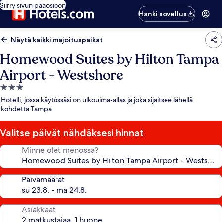
Siirry sivun pääosioon
Hanki sovellus
Näytä kaikki majoituspaikat
Homewood Suites by Hilton Tampa
Airport - Westshore
3.0
tähden
Hotelli, jossa käytössäsi on ulkouima-allas ja joka sijaitsee lähellä
majoituspaikka
kohdetta Tampa
Valitse päivät nähdäksesi hinnat
Minne olet menossa?
Päivämäärät
Asiakkaat