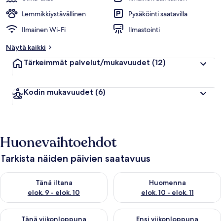
Lemmikkiystävällinen
Pysäköinti saatavilla
Ilmainen Wi-Fi
Ilmastointi
Näytä kaikki
Tärkeimmät palvelut/mukavuudet
(12)
Kodin mukavuudet
(6)
Huonevaihtoehdot
Tarkista näiden päivien saatavuus
Tarkista tämän illan saatavuus elok. 9 - elok. 10
Tarkista huomisen saatavuus elo
Tänä iltana
Huomenna
elok. 9 - elok. 10
elok. 10 - elok. 11
Tarkista tämän viikonlopun saatavuus elok. 14 - elok. 16
Tarkista ensi viikonlopun saata
Tänä viikonloppuna
Ensi viikonloppuna