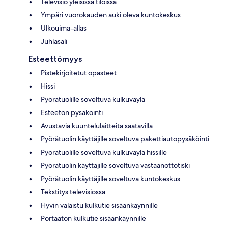
Televisio yleisissä tiloissa
Ympäri vuorokauden auki oleva kuntokeskus
Ulkouima-allas
Juhlasali
Esteettömyys
Pistekirjoitetut opasteet
Hissi
Pyörätuolille soveltuva kulkuväylä
Esteetön pysäköinti
Avustavia kuuntelulaitteita saatavilla
Pyörätuolin käyttäjille soveltuva pakettiautopysäköinti
Pyörätuolille soveltuva kulkuväylä hissille
Pyörätuolin käyttäjille soveltuva vastaanottotiski
Pyörätuolin käyttäjille soveltuva kuntokeskus
Tekstitys televisiossa
Hyvin valaistu kulkutie sisäänkäynnille
Portaaton kulkutie sisäänkäynnille