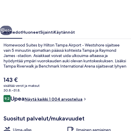
Tampa
Airport
-
llinen
Seuraava
Westshore
40+
Yleistiedot
Huoneet
Sijainti
Käytännöt
valokuvagalleria
Homewood Suites by Hilton Tampa Airport - Westshore sijaitsee
vain 5 minuutin ajomatkan päässä kohteista Tampa ja Raymond
James -stadion. Asiakkaat voivat uida ulkouima-altaassa ja
hyödyntää ympäri vuorokauden auki olevan kuntokeskuksen. Lisäksi
Tampa Riverwalk ja Benchmark International Arena sijaitsevat lyhyen
ajomatkan päässä. Avulias henkilökunta ja sijainti lähellä lentokenttää
ovat myös asioita, joista matkailijat pitävät.
Nykyinen
143 €
hinta
sisältää verot ja maksut
on
30.8.–31.8.
Terassi/patio
143 €
Arvostelut
Upea
9,2
Näytä kaikki 1 004 arvostelua
9,2 kautta 10.
Suositut palvelut/mukavuudet
Uima-allas
Ilmainen aamiainen