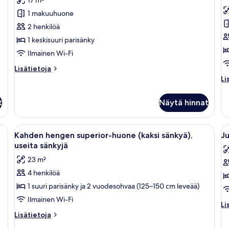
huone,
h
1 makuuhuone
1
s
2 henkilöä
keskisuuri
h
1 keskisuuri parisänky
parisänky
(k
Ilmainen Wi-Fi
(Queen)
s
kuvat
2
Lisätietoja
Lisätietoja
huoneesta
y
Li
Li
Standard-
hu
h
huone,
K
s
t
Näytä hinnat
1
h
k
keskisuuri
st
parisänky
h
sängynpääty, valkoiset vuodevaatteet, seinään kiinnitetty lamppu ja pistoras
Avaa
Hotellihuone, jossa on puinen sängynpä
A
(Queen)
3
(k
Kahden hengen superior-huone (kaksi sänkyä),
Ju
kaikki
ka
sä
useita sänkyjä
huonetyypin
2
h
23 m²
y
Kahden
J
h
4 henkilöä
hengen
sv
sä
1 suuri parisänky ja 2 vuodesohvaa (125–150 cm leveää)
superior-
1
huone
s
Ilmainen Wi-Fi
Li
Li
(kaksi
p
hu
Lisätietoja
Lisätietoja
sänkyä),
k
Ju
huoneesta