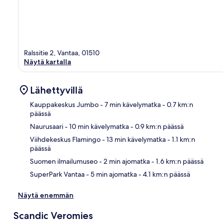
Ralssitie 2, Vantaa, 01510
Näytä kartalla
Lähettyvillä
Kauppakeskus Jumbo
- 7 min kävelymatka
- 0.7 km:n
päässä
Naurusaari
- 10 min kävelymatka
- 0.9 km:n päässä
Kart
Viihdekeskus Flamingo
- 13 min kävelymatka
- 1.1 km:n
päässä
Suomen ilmailumuseo
- 2 min ajomatka
- 1.6 km:n päässä
SuperPark Vantaa
- 5 min ajomatka
- 4.1 km:n päässä
Näytä enemmän
Scandic Veromies