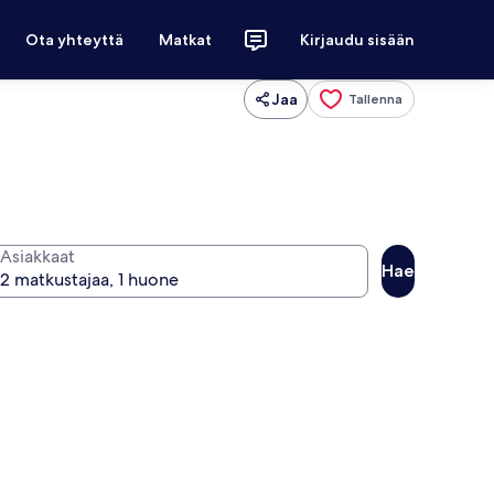
Ota yhteyttä
Matkat
Kirjaudu sisään
Jaa
Tallenna
Asiakkaat
Hae