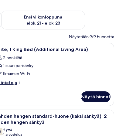
ok. 14 - elok. 16
Tarkista ensi viikonlopun saatavuus elok. 21 - elok. 23
Ensi viikonloppuna
elok. 21 - elok. 23
Näytetään 9/9 huonetta
i juliste seinällä, televisio ja ikkuna, jossa on verhot.
vaa
Hotellihuone, jossa on suuri sänky, sohva, tuo
6
ite, 1 King Bed (Additional Living Area)
ikki
2 henkilöä
uonetyypin
1 suuri parisänky
ite,
Ilmainen Wi-Fi
ing
sätietoja
sätietoja
ed
oneesta
ite,
Additional
Näytä hinnat
iving
ng
rea)
ed
äty, valkoiset vuodevaatteet, seinään kiinnitetty lamppu ja pistorasia.
vaa
Hotellihuone, jossa on puinen sängynpääty, va
3
uvat
dditional
hden hengen standard-huone (kaksi sänkyä), 2
ikki
ving
hden hengen sänkyä
ea)
uonetyypin
Hyvä
6
ahden
7,6 kautta 10
(4
4 arvostelua