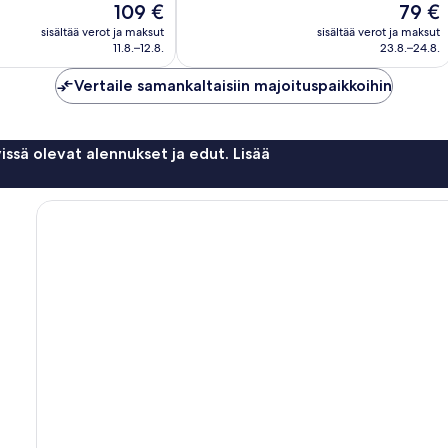
Hinta
Hinta
109 €
79 €
1 009
on
on
arvostelua
sisältää verot ja maksut
sisältää verot ja maksut
109 €
79 €
11.8.–12.8.
23.8.–24.8.
Vertaile samankaltaisiin majoituspaikkoihin
issä olevat alennukset ja edut. Lisää