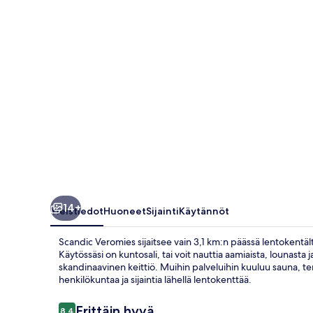
14+
Yleistiedot
Huoneet
Sijainti
Käytännöt
Scandic Veromies sijaitsee vain 3,1 km:n päässä lentokentält
Käytössäsi on kuntosali, tai voit nauttia aamiaista, lounasta j
skandinaavinen keittiö. Muihin palveluihin kuuluu sauna, ter
henkilökuntaa ja sijaintia lähellä lentokenttää.
Arvostelut
Erittäin hyvä
8,4