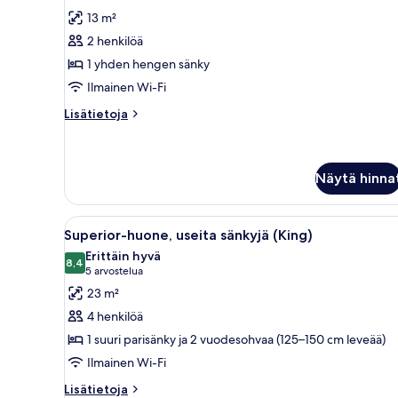
hengen
arvostelua)
13 m²
standard-
2 henkilöä
huone,
1 yhden hengen sänky
1
Ilmainen Wi-Fi
yhden
Lisätietoja
hengen
Lisätietoja
huoneesta
sänky
Yhden
kuvat
hengen
standard-
Näytä hinna
huone,
1
Avaa
Hotellihuone, jossa on puinen 
yhden
3
Superior-huone, useita sänkyjä (King)
hengen
kaikki
Erittäin hyvä
sänky
huonetyypin
8,4
8,4 kautta 10
(5
5 arvostelua
Superior-
arvostelua)
23 m²
huone,
4 henkilöä
useita
1 suuri parisänky ja 2 vuodesohvaa (125–150 cm leveää)
sänkyjä
Ilmainen Wi-Fi
(King)
kuvat
Lisätietoja
Lisätietoja