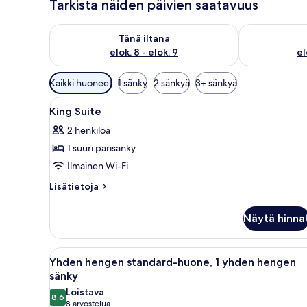
Tarkista näiden päivien saatavuus
Tarkista tämän illan saatavuus elok. 8 - elok. 9
Tarkista huomi
Tänä iltana
elok. 8 - elok. 9
el
Huoneille
Kaikki huoneet
1 sänky
2 sänkyä
3+ sänkyä
saatavilla
Avaa
Tallelokero huoneessa, pimennys
olevia
11
King Suite
kaikki
suodattimia
2 henkilöä
huonetyypin
1 suuri parisänky
King
Suite
Ilmainen Wi-Fi
kuvat
Lisätietoja
Lisätietoja
huoneesta
King
Näytä hinna
Suite
Avaa
Hotellihuone, jossa on kaksi sän
4
Yhden hengen standard-huone, 1 yhden hengen
kaikki
sänky
huonetyypin
Loistava
8,6
Yhden
8,6 kautta 10
(8
8 arvostelua