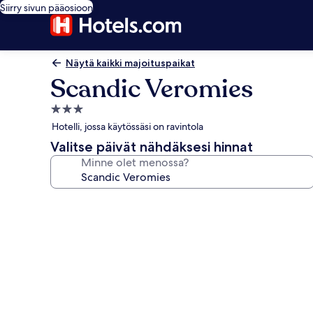
Siirry sivun pääosioon
Näytä kaikki majoituspaikat
Scandic Veromies
3.0
tähden
Hotelli, jossa käytössäsi on ravintola
majoituspaikka
Valitse päivät nähdäksesi hinnat
Minne olet menossa?
Majoituspaikan
Scandic
Veromies
valokuvagalleria