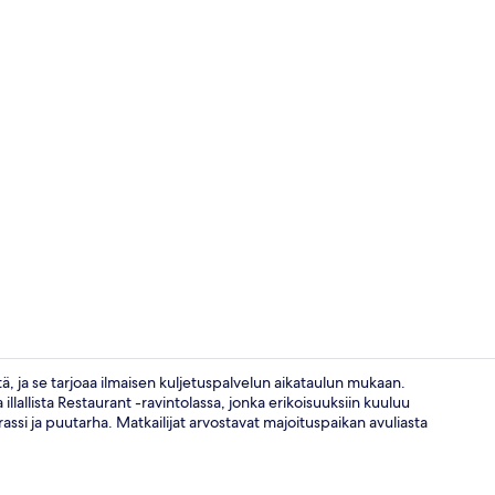
Kokoustilat
ä, ja se tarjoaa ilmaisen kuljetuspalvelun aikataulun mukaan.
a illallista Restaurant -ravintolassa, jonka erikoisuuksiin kuuluu
assi ja puutarha. Matkailijat arvostavat majoituspaikan avuliasta
Ulkopuoli