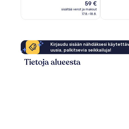
Hinta
59 €
Upea,
1 011
on
1 787
arvostelua
sisältää verot ja maksut
59 €
arvostelua
17.8.–18.8.
Kirjaudu sisään nähdäksesi käytettäv
uusia, palkitsevia seikkailuja!
Tietoja alueesta