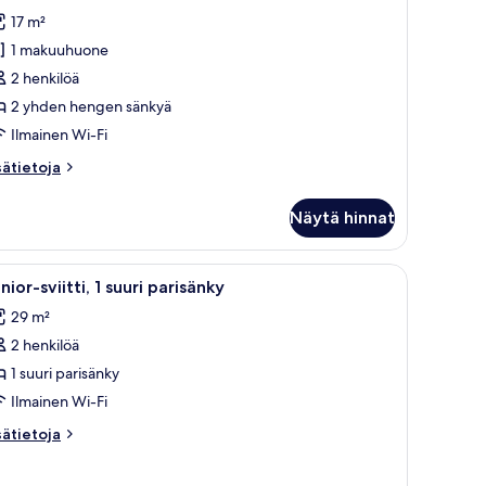
engen
arvostelua)
17 m²
tandard-
1 makuuhuone
uone
2 henkilöä
aksi
2 yhden hengen sänkyä
änkyä),
Ilmainen Wi-Fi
hden
sätietoja
sätietoja
oneesta
engen
ahden
änkyä
Näytä hinnat
engen
uvat
andard-
uone
ia.
äty, valkoiset vuodevaatteet, seinään kiinnitetty lamppu ja pistorasia.
vaa
Hotellihuone, jossa on puinen sängynpääty, va
3
aksi
nior-sviitti, 1 suuri parisänky
ikki
nkyä),
29 m²
uonetyypin
hden
2 henkilöä
unior-
engen
iitti,
1 suuri parisänky
nkyä
Ilmainen Wi-Fi
uuri
sätietoja
sätietoja
arisänky
oneesta
uvat
nior-