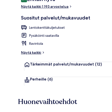
8,4 kautta 10.
Näytä kaikki 1 193 arvostelua
Ulkopuoli
Suositut palvelut/mukavuudet
Lentokenttäkuljetukset
Pysäköinti saatavilla
Ravintola
Näytä kaikki
Tärkeimmät palvelut/mukavuudet
(12)
Perheille
(6)
Huonevaihtoehdot