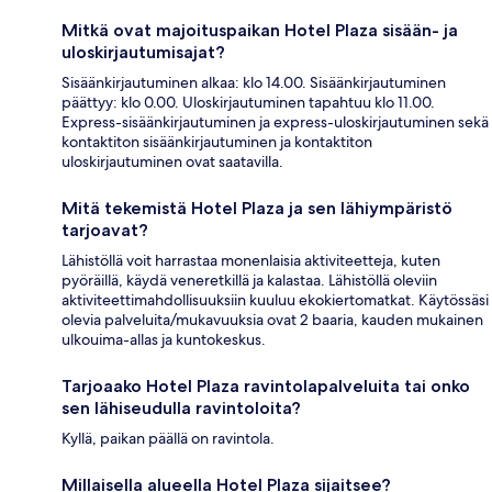
Mitkä ovat majoituspaikan Hotel Plaza sisään- ja
uloskirjautumisajat?
Sisäänkirjautuminen alkaa: klo 14.00. Sisäänkirjautuminen
päättyy: klo 0.00. Uloskirjautuminen tapahtuu klo 11.00.
Express-sisäänkirjautuminen ja express-uloskirjautuminen sekä
kontaktiton sisäänkirjautuminen ja kontaktiton
uloskirjautuminen ovat saatavilla.
Mitä tekemistä Hotel Plaza ja sen lähiympäristö
tarjoavat?
Lähistöllä voit harrastaa monenlaisia aktiviteetteja, kuten
pyöräillä, käydä veneretkillä ja kalastaa. Lähistöllä oleviin
aktiviteettimahdollisuuksiin kuuluu ekokiertomatkat. Käytössäsi
olevia palveluita/mukavuuksia ovat 2 baaria, kauden mukainen
ulkouima-allas ja kuntokeskus.
Tarjoaako Hotel Plaza ravintolapalveluita tai onko
sen lähiseudulla ravintoloita?
Kyllä, paikan päällä on ravintola.
Millaisella alueella Hotel Plaza sijaitsee?