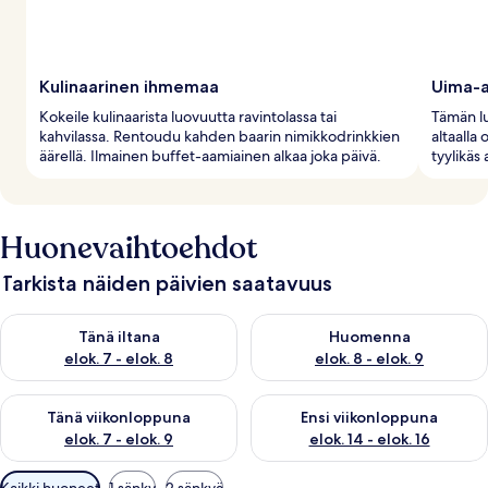
Kulinaarinen ihmemaa
Uima-al
Kokeile kulinaarista luovuutta ravintolassa tai
Tämän lu
kahvilassa. Rentoudu kahden baarin nimikkodrinkkien
altaalla
äärellä. Ilmainen buffet-aamiainen alkaa joka päivä.
tyylikäs 
Huonevaihtoehdot
Tarkista näiden päivien saatavuus
Tarkista tämän illan saatavuus elok. 7 - elok. 8
Tarkista huomisen saatavuus el
Tänä iltana
Huomenna
elok. 7 - elok. 8
elok. 8 - elok. 9
Tarkista tämän viikonlopun saatavuus elok. 7 - elok. 9
Tarkista ensi viikonlopun saatav
Tänä viikonloppuna
Ensi viikonloppuna
elok. 7 - elok. 9
elok. 14 - elok. 16
Huoneille
Kaikki huoneet
1 sänky
2 sänkyä