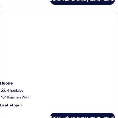
CLASSIC
ROOM
Huone
4 henkilöä
Ilmainen Wi-Fi
Lisätietoja
Lisätietoja
huoneesta
Huone
Katso valitsemiesi päivien hinnat