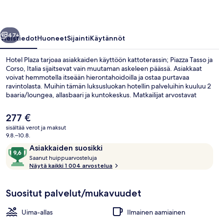
llinen
Seuraava
47+
Yleistiedot
Huoneet
Sijainti
Käytännöt
Hotel Plaza tarjoaa asiakkaiden käyttöön kattoterassin; Piazza Tasso ja
Corso, Italia sijaitsevat vain muutaman askeleen päässä. Asiakkaat
voivat hemmotella itseään hierontahoidoilla ja ostaa purtavaa
ravintolasta. Muihin tämän luksusluokan hotellin palveluihin kuuluu 2
baaria/loungea, allasbaari ja kuntokeskus. Matkailijat arvostavat
suuresti majoituspaikan avuliasta henkilökuntaa.
Nykyinen
277 €
hinta
sisältää verot ja maksut
on
9.8.–10.8.
Aurinkoterassi
277 €
Arvostelut
9,6
Asiakkaiden suosikki
S
kautta
Saanut huippuarvosteluja
a
Näytä kaikki 1 004 arvostelua
10,
a
Asiakkaiden
n
suosikki
Suositut palvelut/mukavuudet
u
t
Uima-allas
Ilmainen aamiainen
h