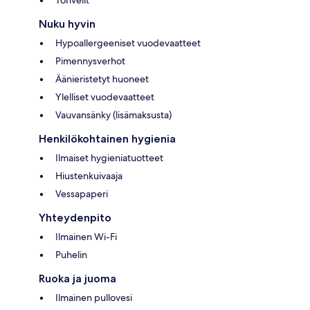
Nuku hyvin
Hypoallergeeniset vuodevaatteet
Pimennysverhot
Äänieristetyt huoneet
Ylelliset vuodevaatteet
Vauvansänky (lisämaksusta)
Henkilökohtainen hygienia
Ilmaiset hygieniatuotteet
Hiustenkuivaaja
Vessapaperi
Yhteydenpito
Ilmainen Wi-Fi
Puhelin
Ruoka ja juoma
Ilmainen pullovesi