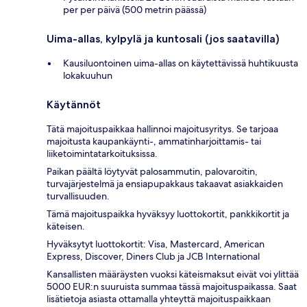
per per päivä (500 metrin päässä)
Uima-allas, kylpylä ja kuntosali (jos saatavilla)
Kausiluontoinen uima-allas on käytettävissä huhtikuusta
lokakuuhun
Käytännöt
Tätä majoituspaikkaa hallinnoi majoitusyritys. Se tarjoaa
majoitusta kaupankäynti-, ammatinharjoittamis- tai
liiketoimintatarkoituksissa.
Paikan päältä löytyvät palosammutin, palovaroitin,
turvajärjestelmä ja ensiapupakkaus takaavat asiakkaiden
turvallisuuden.
Tämä majoituspaikka hyväksyy luottokortit, pankkikortit ja
käteisen.
Hyväksytyt luottokortit: Visa, Mastercard, American
Express, Discover, Diners Club ja JCB International
Kansallisten määräysten vuoksi käteismaksut eivät voi ylittää
5000 EUR:n suuruista summaa tässä majoituspaikassa. Saat
lisätietoja asiasta ottamalla yhteyttä majoituspaikkaan