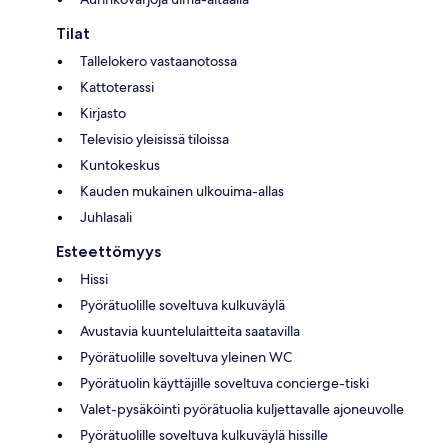
Tilat
Tallelokero vastaanotossa
Kattoterassi
Kirjasto
Televisio yleisissä tiloissa
Kuntokeskus
Kauden mukainen ulkouima-allas
Juhlasali
Esteettömyys
Hissi
Pyörätuolille soveltuva kulkuväylä
Avustavia kuuntelulaitteita saatavilla
Pyörätuolille soveltuva yleinen WC
Pyörätuolin käyttäjille soveltuva concierge-tiski
Valet-pysäköinti pyörätuolia kuljettavalle ajoneuvolle
Pyörätuolille soveltuva kulkuväylä hissille