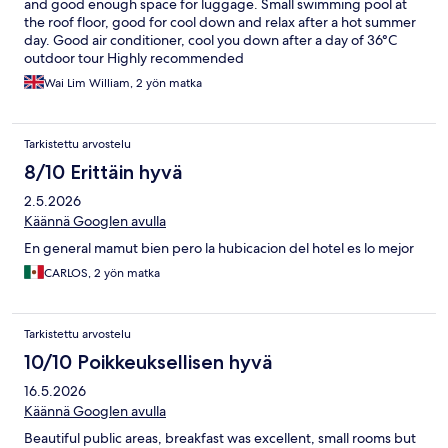
and good enough space for luggage. Small swimming pool at
the roof floor, good for cool down and relax after a hot summer
day. Good air conditioner, cool you down after a day of 36°C
outdoor tour Highly recommended
Wai Lim William, 2 yön matka
Tarkistettu arvostelu
8/10 Erittäin hyvä
2.5.2026
Käännä Googlen avulla
En general mamut bien pero la hubicacion del hotel es lo mejor
CARLOS, 2 yön matka
Tarkistettu arvostelu
10/10 Poikkeuksellisen hyvä
16.5.2026
Käännä Googlen avulla
Beautiful public areas, breakfast was excellent, small rooms but