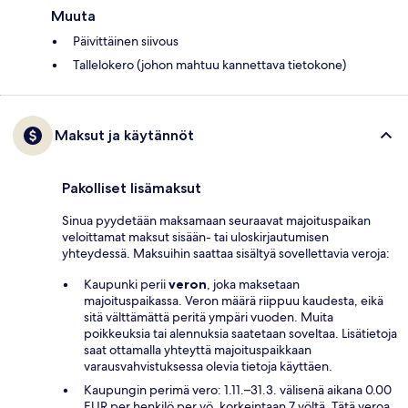
Muuta
Päivittäinen siivous
Tallelokero (johon mahtuu kannettava tietokone)
Maksut ja käytännöt
Pakolliset lisämaksut
Sinua pyydetään maksamaan seuraavat majoituspaikan
veloittamat maksut sisään- tai uloskirjautumisen
yhteydessä. Maksuihin saattaa sisältyä sovellettavia veroja:
Kaupunki perii
veron
, joka maksetaan
majoituspaikassa. Veron määrä riippuu kaudesta, eikä
sitä välttämättä peritä ympäri vuoden. Muita
poikkeuksia tai alennuksia saatetaan soveltaa. Lisätietoja
saat ottamalla yhteyttä majoituspaikkaan
varausvahvistuksessa olevia tietoja käyttäen.
Kaupungin perimä vero: 1.11.–31.3. välisenä aikana 0.00
EUR per henkilö per yö, korkeintaan 7 yöltä. Tätä veroa