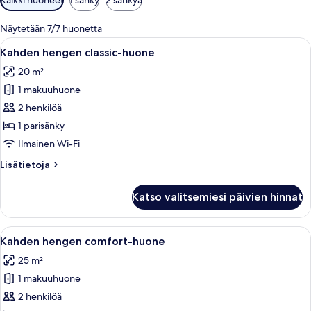
saatavilla
olevia
Näytetään 7/7 huonetta
suodattimia
Avaa
Hotellihuone, jossa on suuri sänky, yöpö
6
Kahden hengen classic-huone
kaikki
20 m²
huonetyypin
1 makuuhuone
Kahden
hengen
2 henkilöä
classic-
1 parisänky
huone
Ilmainen Wi-Fi
kuvat
Lisätietoja
Lisätietoja
huoneesta
Kahden
Katso valitsemiesi päivien hinnat
hengen
classic-
huone
Avaa
Ylelliset vuodevaatteet, minibaari, ta
5
Kahden hengen comfort-huone
kaikki
25 m²
huonetyypin
1 makuuhuone
Kahden
hengen
2 henkilöä