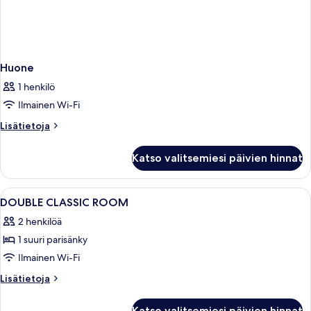
Huone
1 henkilö
Ilmainen Wi-Fi
Lisätietoja
Lisätietoja
huoneesta
Huone
Katso valitsemiesi päivien hinnat
Avaa
Ylelliset vuodevaatteet, minibaari, ta
3
DOUBLE CLASSIC ROOM
kaikki
2 henkilöä
huonetyypin
1 suuri parisänky
DOUBLE
CLASSIC
Ilmainen Wi-Fi
ROOM
Lisätietoja
Lisätietoja
kuvat
huoneesta
DOUBLE
Katso valitsemiesi päivien hinnat