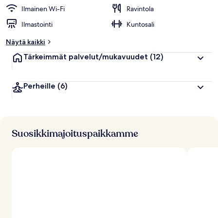
u
Ilmainen Wi-Fi
Ravintola
i
Ilmastointi
Kuntosali
p
p
Näytä kaikki
u
a
Tärkeimmät palvelut/mukavuudet
(12)
r
v
o
Perheille
(6)
s
t
e
l
u
j
Suosikkimajoituspaikkamme
a