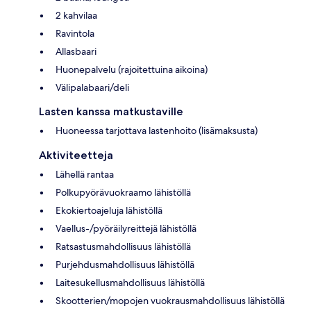
2 kahvilaa
Ravintola
Allasbaari
Huonepalvelu (rajoitettuina aikoina)
Välipalabaari/deli
Lasten kanssa matkustaville
Huoneessa tarjottava lastenhoito (lisämaksusta)
Aktiviteetteja
Lähellä rantaa
Polkupyörävuokraamo lähistöllä
Ekokiertoajeluja lähistöllä
Vaellus-/pyöräilyreittejä lähistöllä
Ratsastusmahdollisuus lähistöllä
Purjehdusmahdollisuus lähistöllä
Laitesukellusmahdollisuus lähistöllä
Skootterien/mopojen vuokrausmahdollisuus lähistöllä