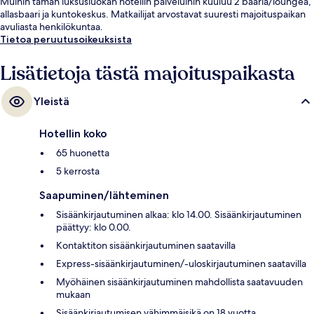
Muihin tämän luksusluokan hotellin palveluihin kuuluu 2 baaria/loungea,
allasbaari ja kuntokeskus. Matkailijat arvostavat suuresti majoituspaikan
avuliasta henkilökuntaa.
Tietoa peruutusoikeuksista
Lisätietoja tästä majoituspaikasta
Yleistä
Hotellin koko
65 huonetta
5 kerrosta
Saapuminen/lähteminen
Sisäänkirjautuminen alkaa: klo 14.00. Sisäänkirjautuminen
päättyy: klo 0.00.
Kontaktiton sisäänkirjautuminen saatavilla
Express-sisäänkirjautuminen/-uloskirjautuminen saatavilla
Myöhäinen sisäänkirjautuminen mahdollista saatavuuden
mukaan
Sisäänkirjautumisen vähimmäisikä on 18 vuotta