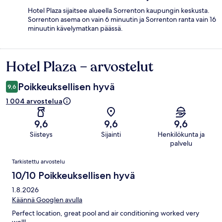
Hotel Plaza sijaitsee alueella Sorrenton kaupungin keskusta.
Sorrenton asema on vain 6 minuutin ja Sorrenton ranta vain 16
minuutin kävelymatkan päässä.
Hotel Plaza – arvostelut
Arvostelut
Poikkeuksellisen hyvä
9,6
1 004 arvostelua
9,6
9,6
9,6
Siisteys
Sijainti
Henkilökunta ja
palvelu
Arvostelut
Tarkistettu arvostelu
10/10 Poikkeuksellisen hyvä
1.8.2026
Käännä Googlen avulla
Perfect location, great pool and air conditioning worked very
well!