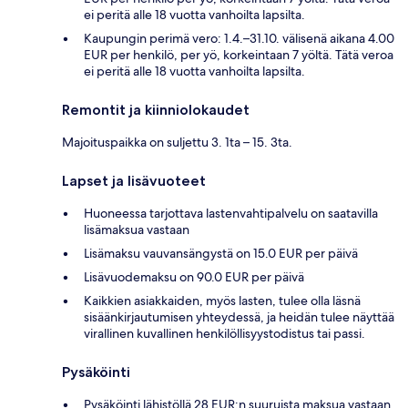
ei peritä alle 18 vuotta vanhoilta lapsilta.
Kaupungin perimä vero: 1.4.–31.10. välisenä aikana 4.00
EUR per henkilö, per yö, korkeintaan 7 yöltä. Tätä veroa
ei peritä alle 18 vuotta vanhoilta lapsilta.
Remontit ja kiinniolokaudet
Majoituspaikka on suljettu 3. 1ta – 15. 3ta.
Lapset ja lisävuoteet
Huoneessa tarjottava lastenvahtipalvelu on saatavilla
lisämaksua vastaan
Lisämaksu vauvansängystä on 15.0 EUR per päivä
Lisävuodemaksu on 90.0 EUR per päivä
Kaikkien asiakkaiden, myös lasten, tulee olla läsnä
sisäänkirjautumisen yhteydessä, ja heidän tulee näyttää
virallinen kuvallinen henkilöllisyystodistus tai passi.
Pysäköinti
Pysäköinti lähistöllä 28 EUR:n suuruista maksua vastaan