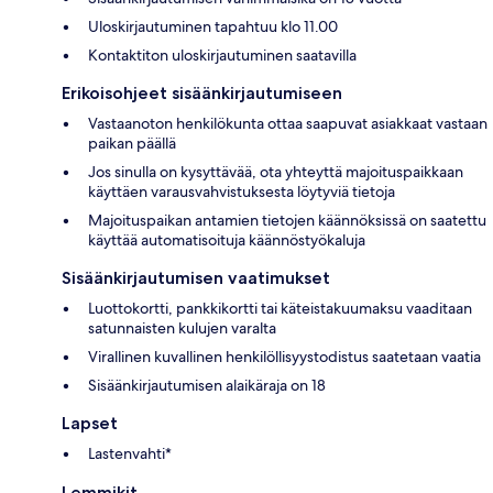
Uloskirjautuminen tapahtuu klo 11.00
Kontaktiton uloskirjautuminen saatavilla
Erikoisohjeet sisäänkirjautumiseen
Vastaanoton henkilökunta ottaa saapuvat asiakkaat vastaan
paikan päällä
Jos sinulla on kysyttävää, ota yhteyttä majoituspaikkaan
käyttäen varausvahvistuksesta löytyviä tietoja
Majoituspaikan antamien tietojen käännöksissä on saatettu
käyttää automatisoituja käännöstyökaluja
Sisäänkirjautumisen vaatimukset
Luottokortti, pankkikortti tai käteistakuumaksu vaaditaan
satunnaisten kulujen varalta
Virallinen kuvallinen henkilöllisyystodistus saatetaan vaatia
Sisäänkirjautumisen alaikäraja on 18
Lapset
Lastenvahti*
Lemmikit