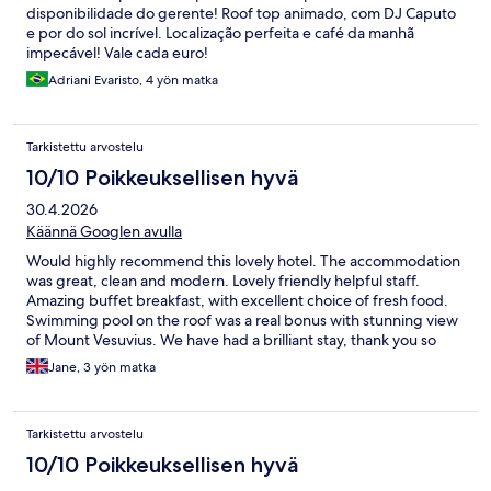
disponibilidade do gerente! Roof top animado, com DJ Caputo
e por do sol incrível. Localização perfeita e café da manhã
impecável! Vale cada euro!
Adriani Evaristo, 4 yön matka
Tarkistettu arvostelu
10/10 Poikkeuksellisen hyvä
30.4.2026
Käännä Googlen avulla
Would highly recommend this lovely hotel. The accommodation
was great, clean and modern. Lovely friendly helpful staff.
Amazing buffet breakfast, with excellent choice of fresh food.
Swimming pool on the roof was a real bonus with stunning view
of Mount Vesuvius. We have had a brilliant stay, thank you so
much.
Jane, 3 yön matka
Tarkistettu arvostelu
10/10 Poikkeuksellisen hyvä