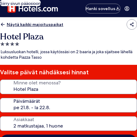
Siirry sivun pääosioon
Hanki sovellus
Näytä kaikki majoituspaikat
Hotel Plaza
4.0
tähden
Luksusluokan hotelli, jossa käytössäsi on 2 baaria ja joka sijaitsee lähellä
majoituspaikka
kohdetta Piazza Tasso
Valitse päivät nähdäksesi hinnat
Minne olet menossa?
Päivämäärät
Asiakkaat