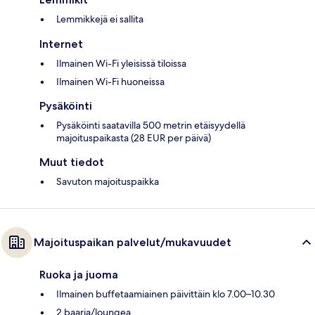
Lemmikkejä ei sallita
Internet
Ilmainen Wi-Fi yleisissä tiloissa
Ilmainen Wi-Fi huoneissa
Pysäköinti
Pysäköinti saatavilla 500 metrin etäisyydellä
majoituspaikasta (28 EUR per päivä)
Muut tiedot
Savuton majoituspaikka
Majoituspaikan palvelut/mukavuudet
Ruoka ja juoma
Ilmainen buffetaamiainen päivittäin klo 7.00–10.30
2 baaria/loungea