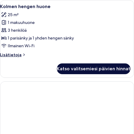
Avaa
Ylelliset vuodevaatteet, minibaari, ta
5
Kolmen hengen huone
kaikki
25 m²
huonetyypin
1 makuuhuone
Kolmen
hengen
3 henkilöä
huone
1 parisänky ja 1 yhden hengen sänky
kuvat
Ilmainen Wi-Fi
Lisätietoja
Lisätietoja
huoneesta
Kolmen
Katso valitsemiesi päivien hinnat
hengen
huone