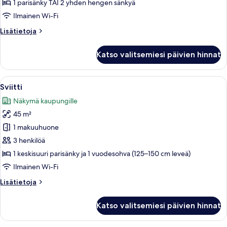
comfort-
1 parisänky TAI 2 yhden hengen sänkyä
huone
Ilmainen Wi-Fi
kuvat
Lisätietoja
Lisätietoja
huoneesta
Kahden
Katso valitsemiesi päivien hinnat
hengen
comfort-
huone
Avaa
Hotellihuone, jossa on sohva, kaksi tuo
8
Sviitti
kaikki
Näkymä kaupungille
huonetyypin
45 m²
Sviitti
kuvat
1 makuuhuone
3 henkilöä
1 keskisuuri parisänky ja 1 vuodesohva (125–150 cm leveä)
Ilmainen Wi-Fi
Lisätietoja
Lisätietoja
huoneesta
Sviitti
Katso valitsemiesi päivien hinnat