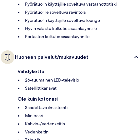
Pyörätuolin käyttäjille soveltuva vastaanottotiski
Pyörätuolille soveltuva ravintola
Pyörätuolin käyttäjille soveltuva lounge
Hyvin valaistu kulkutie sisäänkäynnille
Portaaton kulkutie sisäänkäynnille
Huoneen palvelut/mukavuudet
Viihdykettä
26-tuumainen LED-televisio
Satelliittikanavat
Ole kuin kotonasi
Säädettävä ilmastointi
Minibaari
Kahvin-/vedenkeitin
Vedenkeitin
Tohvelit