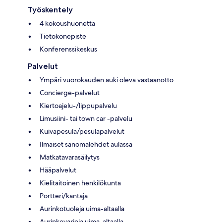
Työskentely
4 kokoushuonetta
Tietokonepiste
Konferenssikeskus
Palvelut
Ympäri vuorokauden auki oleva vastaanotto
Concierge-palvelut
Kiertoajelu-/lippupalvelu
Limusiini- tai town car -palvelu
Kuivapesula/pesulapalvelut
Ilmaiset sanomalehdet aulassa
Matkatavarasäilytys
Hääpalvelut
Kielitaitoinen henkilökunta
Portteri/kantaja
Aurinkotuoleja uima-altaalla
Aurinkovarjoja uima-altaalla