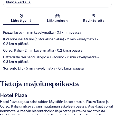
Näytä kartalla
Kartta
Lähettyvillä
Liikkuminen
Ravintoloita
Piazza Tasso
- 1 min kävelymatka
- 0.1 km:n päässä
Il Vallone dei Mulini (historiallinen alue)
- 2 min kävelymatka
-
0.2 km:n päässä
Corso, Italia
- 2 min kävelymatka
- 0.2 km:n päässä
Cattedrale dei Santi Filippo e Giacomo
- 3 min kävelymatka
-
0.3 km:n päässä
Sorrento Lift
- 5 min kävelymatka
- 0.5 km:n päässä
Tietoja majoituspaikasta
Hotel Plaza
Hotel Plaza tarjoaa asiakkaiden käyttöön kattoterassin; Piazza Tasso ja
Corso, Italia sijaitsevat vain muutaman askeleen päässä. Asiakkaat voivat
hemmotella itseään hierontahoidoilla ja ostaa purtavaa ravintolasta.