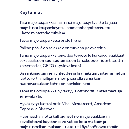
per lemmikki per yö
Käytännöt
Tätä majoituspaikkaa hallinnoi majoitusyritys. Se tarjoaa
majoitusta kaupankäynti-, ammatinharjoittamis- tai
liiketoimintatarkoituksissa.
Tässä majoituspaikassa ei ole hissiä.
Paikan päällä on asiakkaiden turvana palovaroitin.
Tämä majoituspaikka toivottaa tervetulleiksi kaikki asiakkaat
seksuaaliseen suuntautumiseen tai sukupuoli-identiteettiin
katsomatta (LGBTQ+ -ystävällinen).
Sisäänkirjautumisen yhteydessä lisämaksuja varten annetun
luottokortin haltijan nimen pitää olla sama kuin
huonevarauksen tehneen henkilön nimi.
Tämä majoituspaikka hyväksyy luottokortit. Käteismaksuja
ei hyväksytä.
Hyväksytyt luottokortit: Visa, Mastercard, American
Express ja Discover
Huomaathan, että kulttuuriset normit ja asiakkaisiin
sovellettavat käytännöt voivat poiketa maittain ja
majoituspaikan mukaan. Luetellut käytännöt ovat tämän