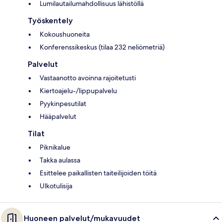
Lumilautailumahdollisuus lähistöllä
Työskentely
Kokoushuoneita
Konferenssikeskus (tilaa 232 neliömetriä)
Palvelut
Vastaanotto avoinna rajoitetusti
Kiertoajelu-/lippupalvelu
Pyykinpesutilat
Hääpalvelut
Tilat
Piknikalue
Takka aulassa
Esittelee paikallisten taiteilijoiden töitä
Ulkotulisija
Huoneen palvelut/mukavuudet