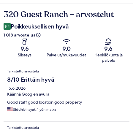
320 Guest Ranch – arvostelut
Arvostelut
Poikkeuksellisen hyvä
9,4
1 018 arvostelua
9,6
9,0
9,6
Siisteys
Palvelut/mukavuudet
Henkilökunta ja
palvelu
Arvostelut
Tarkistettu arvostelu
8/10 Erittäin hyvä
15.6.2026
Käännä Googlen avulla
Good staff good location good property
Siddhivinayak, 1 yön matka
Tarkistettu arvostelu