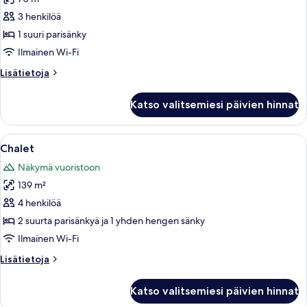
Mökki
(Historic
3 henkilöä
McGill)
1 suuri parisänky
kuvat
Ilmainen Wi-Fi
Lisätietoja
Lisätietoja
huoneesta
Mökki
Katso valitsemiesi päivien hinnat
(Historic
McGill)
Avaa
Hirsimökki, jossa on vihreä katto, suure
8
Chalet
kaikki
Näkymä vuoristoon
huonetyypin
139 m²
Chalet
kuvat
4 henkilöä
2 suurta parisänkyä ja 1 yhden hengen sänky
Ilmainen Wi-Fi
Lisätietoja
Lisätietoja
huoneesta
Chalet
Katso valitsemiesi päivien hinnat