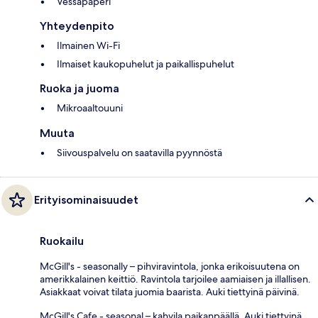
Vessapaperi
Yhteydenpito
Ilmainen Wi-Fi
Ilmaiset kaukopuhelut ja paikallispuhelut
Ruoka ja juoma
Mikroaaltouuni
Muuta
Siivouspalvelu on saatavilla pyynnöstä
Erityisominaisuudet
Ruokailu
McGill's - seasonally – pihviravintola, jonka erikoisuutena on
amerikkalainen keittiö. Ravintola tarjoilee aamiaisen ja illallisen.
Asiakkaat voivat tilata juomia baarista. Auki tiettyinä päivinä.
McGill's Cafe - seasonal – kahvila paikanpäällä. Auki tiettyinä