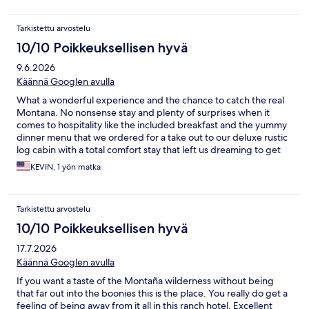
Tarkistettu arvostelu
10/10 Poikkeuksellisen hyvä
9.6.2026
Käännä Googlen avulla
What a wonderful experience and the chance to catch the real
Montana. No nonsense stay and plenty of surprises when it
comes to hospitality like the included breakfast and the yummy
dinner menu that we ordered for a take out to our deluxe rustic
log cabin with a total comfort stay that left us dreaming to get
back soon to explore the several adventures offered.
KEVIN, 1 yön matka
Tarkistettu arvostelu
10/10 Poikkeuksellisen hyvä
17.7.2026
Käännä Googlen avulla
If you want a taste of the Montaña wilderness without being
that far out into the boonies this is the place. You really do get a
feeling of being away from it all in this ranch hotel. Excellent