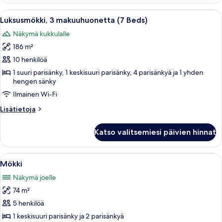
Avaa
Hirsihirrestä rakennetun mökin sisätilat
10
Luksusmökki, 3 makuuhuonetta (7 Beds)
kaikki
Näkymä kukkulalle
huonetyypin
186 m²
Luksusmökki,
3
10 henkilöä
makuuhuonetta
1 suuri parisänky, 1 keskisuuri parisänky, 4 parisänkyä ja 1 yhden
hengen sänky
(7
Beds)
Ilmainen Wi-Fi
kuvat
Lisätietoja
Lisätietoja
huoneesta
Luksusmökki,
Katso valitsemiesi päivien hinnat
3
makuuhuonetta
(7
Avaa
Puinen mökki, jonka sisätiloissa on pui
9
Beds)
Mökki
kaikki
Näkymä joelle
huonetyypin
74 m²
Mökki
kuvat
5 henkilöä
1 keskisuuri parisänky ja 2 parisänkyä