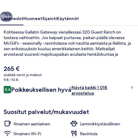
llinen
Seuraava
66+
Yleistiedot
Huoneet
Sijainti
Käytännöt
Kohteessa Gallatin Gateway vieraillessasi 320 Guest Ranch on
loistava vaihtoehto. Jos kaipaat purtavaa, paikan päällä olevassa
McGill's - seasonally -ravintolassa voit nauttia aamiaista ja illallista, ja
sen erikoisuuksiin kuuluu amerikkalainen keittiö. Matkailijat
arvostavat suuresti majoituspaikan avuliasta henkilökuntaa ja
aamupalaa.
Nykyinen
265 €
hinta
sisältää verot ja maksut
on
9.8.–10.8.
Ulkoalueet
265 €
Arvostelut
Näytä kaikki 1 018
Poikkeuksellisen hyvä
9,4
9,4 kautta 10.
arvostelua
Suositut palvelut/mukavuudet
Ilmainen aamiainen
Lemmikkiystävällinen
Ilmainen Wi-Fi
Ravintola