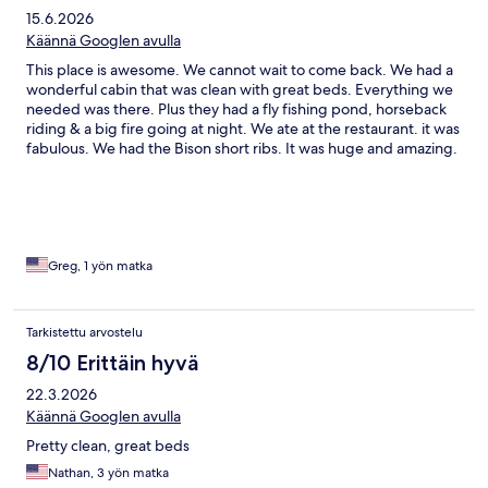
15.6.2026
Käännä Googlen avulla
This place is awesome. We cannot wait to come back. We had a
wonderful cabin that was clean with great beds. Everything we
needed was there. Plus they had a fly fishing pond, horseback
riding & a big fire going at night. We ate at the restaurant. it was
fabulous. We had the Bison short ribs. It was huge and amazing.
Also had a great breakfast buffet that it was included. Love this
place can’t wait to come back.
Greg, 1 yön matka
Tarkistettu arvostelu
8/10 Erittäin hyvä
22.3.2026
Käännä Googlen avulla
Pretty clean, great beds
Nathan, 3 yön matka