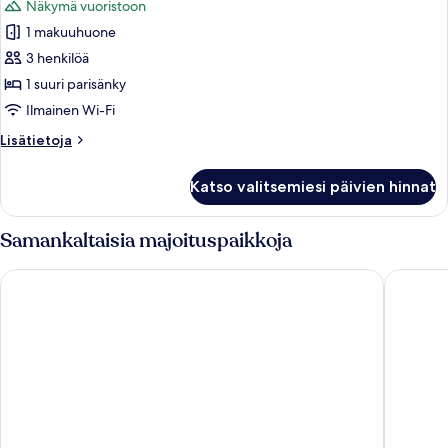
Näkymä vuoristoon
huonetyypin
1 makuuhuone
Huone
kuvat
3 henkilöä
1 suuri parisänky
Ilmainen Wi-Fi
Lisätietoja
Lisätietoja
huoneesta
Huone
Katso valitsemiesi päivien hinnat
Samankaltaisia majoituspaikkoja
Whitewater Inn
The Lodg