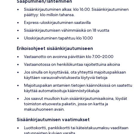
Saapuminen/lähteminen
Sisäänkirjautuminen alkaa: klo 16.00. Sisäänkirjautuminen
päättyy: klo milloin tahansa.
Express-uloskirjautuminen saatavilla
Sisäänkirjautumisen vähimmäisikä on 18 vuotta
Uloskirjautuminen tapahtuu klo 10.00
Erikoisohjeet sisäänkirjautumiseen
Vastaanotto on avoinna päivittäin klo 7.00–20.00
Vastaanotossa on henkilökuntaa rajoitettuina aikoina
Jos sinulla on kysyttävää, ota yhteyttä majoituspaikkaan
käyttäen varausvahvistuksesta löytyviä tietoja
Majoituspaikan antamien tietojen käännöksissä on saatettu
käyttää automatisoituja käännöstyökaluja
Jos saavut muulloin kuin sisäänkirjautumisaikoina, löydät
toimiston etuovesta paketin, jossa on kartta ja
makuuhuoneen avain.
Sisäänkirjautumisen vaatimukset
Luottokortti, pankkikortti tai käteistakuumaksu vaaditaan
satunnaisten kulujen varalta