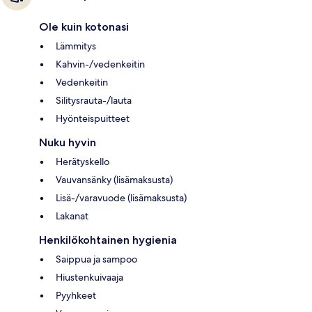
Ole kuin kotonasi
Lämmitys
Kahvin-/vedenkeitin
Vedenkeitin
Silitysrauta-/lauta
Hyönteispuitteet
Nuku hyvin
Herätyskello
Vauvansänky (lisämaksusta)
Lisä-/varavuode (lisämaksusta)
Lakanat
Henkilökohtainen hygienia
Saippua ja sampoo
Hiustenkuivaaja
Pyyhkeet