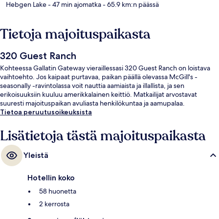
Hebgen Lake
- 47 min ajomatka
- 65.9 km:n päässä
Tietoja majoituspaikasta
320 Guest Ranch
Kohteessa Gallatin Gateway vieraillessasi 320 Guest Ranch on loistava
vaihtoehto. Jos kaipaat purtavaa, paikan päällä olevassa McGill's -
seasonally -ravintolassa voit nauttia aamiaista ja illallista, ja sen
erikoisuuksiin kuuluu amerikkalainen keittiö. Matkailijat arvostavat
suuresti majoituspaikan avuliasta henkilökuntaa ja aamupalaa.
Tietoa peruutusoikeuksista
Lisätietoja tästä majoituspaikasta
Yleistä
Hotellin koko
58 huonetta
2 kerrosta