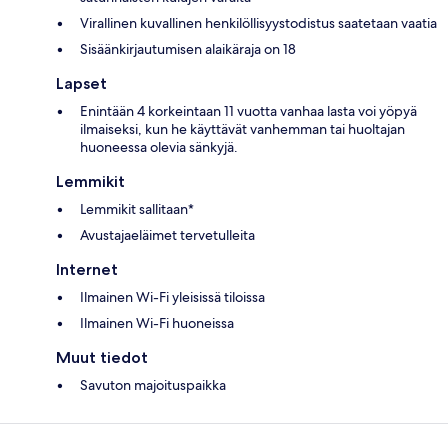
Virallinen kuvallinen henkilöllisyystodistus saatetaan vaatia
Sisäänkirjautumisen alaikäraja on 18
Lapset
Enintään 4 korkeintaan 11 vuotta vanhaa lasta voi yöpyä
ilmaiseksi, kun he käyttävät vanhemman tai huoltajan
huoneessa olevia sänkyjä.
Lemmikit
Lemmikit sallitaan*
Avustajaeläimet tervetulleita
Internet
Ilmainen Wi-Fi yleisissä tiloissa
Ilmainen Wi-Fi huoneissa
Muut tiedot
Savuton majoituspaikka