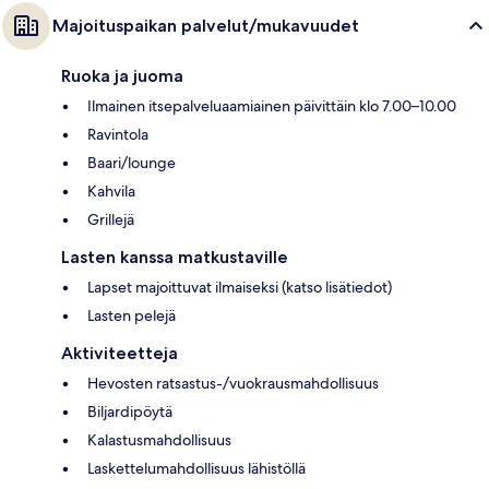
Majoituspaikan palvelut/mukavuudet
Ruoka ja juoma
Ilmainen itsepalveluaamiainen päivittäin klo 7.00–10.00
Ravintola
Baari/lounge
Kahvila
Grillejä
Lasten kanssa matkustaville
Lapset majoittuvat ilmaiseksi (katso lisätiedot)
Lasten pelejä
Aktiviteetteja
Hevosten ratsastus-/vuokrausmahdollisuus
Biljardipöytä
Kalastusmahdollisuus
Laskettelumahdollisuus lähistöllä