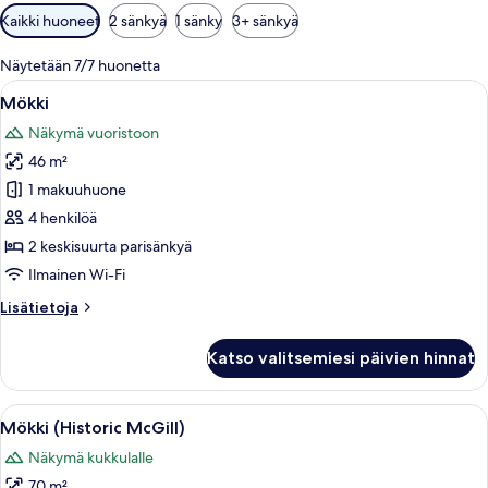
Huoneille
Kaikki huoneet
2 sänkyä
1 sänky
3+ sänkyä
saatavilla
olevia
Näytetään 7/7 huonetta
suodattimia
Avaa
Puuinen mökki, jossa on kuisti ja porta
6
Mökki
kaikki
Näkymä vuoristoon
huonetyypin
46 m²
Mökki
kuvat
1 makuuhuone
4 henkilöä
2 keskisuurta parisänkyä
Ilmainen Wi-Fi
Lisätietoja
Lisätietoja
huoneesta
Mökki
Katso valitsemiesi päivien hinnat
Avaa
Hirsimökki, jossa on puinen terassi, su
6
Mökki (Historic McGill)
kaikki
Näkymä kukkulalle
huonetyypin
70 m²