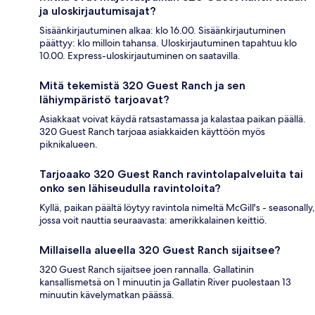
ja uloskirjautumisajat?
Sisäänkirjautuminen alkaa: klo 16.00. Sisäänkirjautuminen
päättyy: klo milloin tahansa. Uloskirjautuminen tapahtuu klo
10.00. Express-uloskirjautuminen on saatavilla.
Mitä tekemistä 320 Guest Ranch ja sen
lähiympäristö tarjoavat?
Asiakkaat voivat käydä ratsastamassa ja kalastaa paikan päällä.
320 Guest Ranch tarjoaa asiakkaiden käyttöön myös
piknikalueen.
Tarjoaako 320 Guest Ranch ravintolapalveluita tai
onko sen lähiseudulla ravintoloita?
Kyllä, paikan päältä löytyy ravintola nimeltä McGill's - seasonally,
jossa voit nauttia seuraavasta: amerikkalainen keittiö.
Millaisella alueella 320 Guest Ranch sijaitsee?
320 Guest Ranch sijaitsee joen rannalla. Gallatinin
kansallismetsä on 1 minuutin ja Gallatin River puolestaan 13
minuutin kävelymatkan päässä.