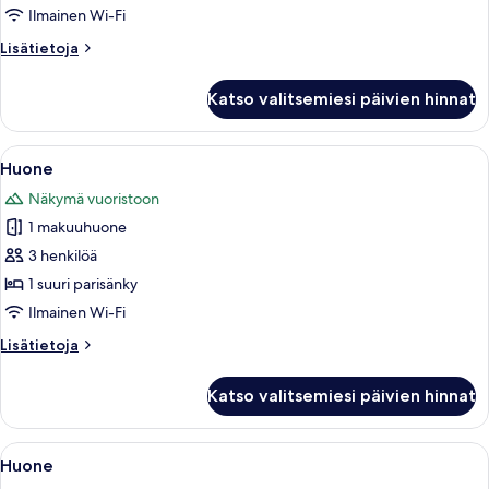
Ilmainen Wi-Fi
Lisätietoja
Lisätietoja
huoneesta
Mökki
Katso valitsemiesi päivien hinnat
Avaa
Tunnelmallinen hirsihuone, jossa on sä
4
Huone
kaikki
Näkymä vuoristoon
huonetyypin
1 makuuhuone
Huone
kuvat
3 henkilöä
1 suuri parisänky
Ilmainen Wi-Fi
Lisätietoja
Lisätietoja
huoneesta
Huone
Katso valitsemiesi päivien hinnat
Avaa
Hirsihuone, jossa on suuri sänky, kaksi
5
Huone
kaikki