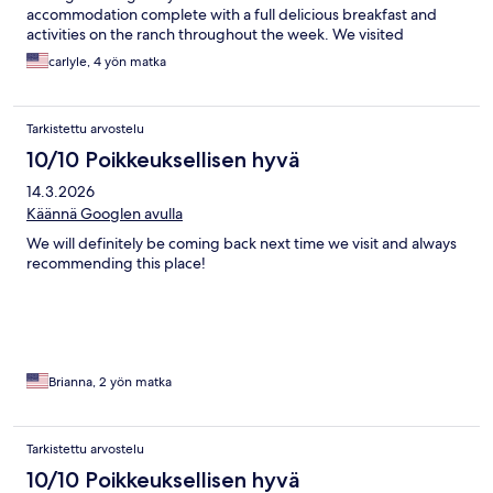
accommodation complete with a full delicious breakfast and
activities on the ranch throughout the week. We visited
Yellowstone daily and the commute was not to bad about 35
carlyle, 4 yön matka
minutes and it takes you through the beautiful Gallatin National
Forest. If you look off to the side on your way to Yellowstone you
might catch a photo of Grizzly, we did. The wonderful weather
Tarkistettu arvostelu
has to be mentioned as the morning temps were in the 30's and
40's and the daily temp never got above 75, All in all highly
10/10 Poikkeuksellisen hyvä
recommended
14.3.2026
Käännä Googlen avulla
We will definitely be coming back next time we visit and always
recommending this place!
Brianna, 2 yön matka
Tarkistettu arvostelu
10/10 Poikkeuksellisen hyvä