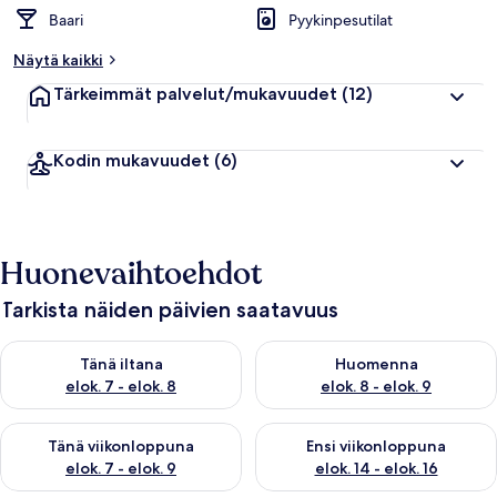
Baari
Pyykinpesutilat
Näytä kaikki
Tärkeimmät palvelut/mukavuudet
(12)
Kodin mukavuudet
(6)
Huonevaihtoehdot
Tarkista näiden päivien saatavuus
Tarkista tämän illan saatavuus elok. 7 - elok. 8
Tarkista huomisen saatavuus el
Tänä iltana
Huomenna
elok. 7 - elok. 8
elok. 8 - elok. 9
Tarkista tämän viikonlopun saatavuus elok. 7 - elok. 9
Tarkista ensi viikonlopun saatav
Tänä viikonloppuna
Ensi viikonloppuna
elok. 7 - elok. 9
elok. 14 - elok. 16