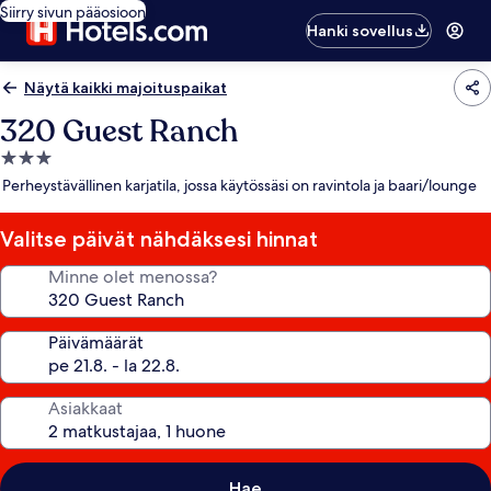
Siirry sivun pääosioon
Hanki sovellus
Näytä kaikki majoituspaikat
320 Guest Ranch
3.0
tähden
Perheystävällinen karjatila, jossa käytössäsi on ravintola ja baari/lounge
majoituspaikka
Valitse päivät nähdäksesi hinnat
Minne olet menossa?
Päivämäärät
Asiakkaat
Hae