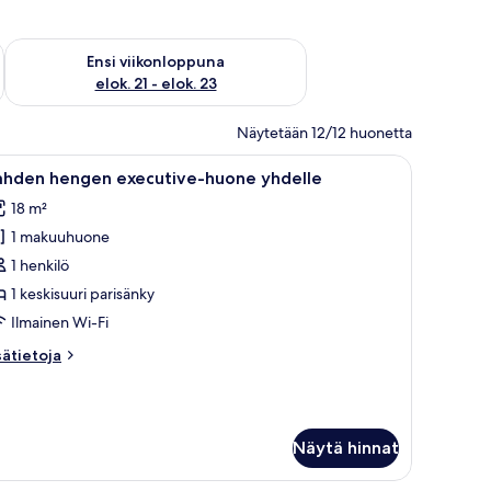
ok. 14 - elok. 16
Tarkista ensi viikonlopun saatavuus elok. 21 - elok. 23
Ensi viikonloppuna
elok. 21 - elok. 23
Näytetään 12/12 huonetta
ksi yöpöytää, sängyn yläpuolella oleva taulu ja seinään kiinnitetyt lamput.
vaa
Siististi pedattu sänky, jossa on valkoiset lakan
4
ahden hengen executive-huone yhdelle
ikki
18 m²
uonetyypin
1 makuuhuone
ahden
engen
1 henkilö
xecutive-
1 keskisuuri parisänky
uone
Ilmainen Wi-Fi
hdelle
sätietoja
sätietoja
uvat
oneesta
ahden
engen
ecutive-
Näytä hinnat
uone
delle