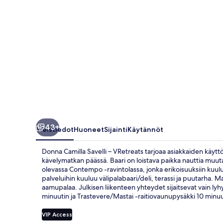
43+
Yleistiedot
Huoneet
Sijainti
Käytännöt
Donna Camilla Savelli – VRetreats tarjoaa asiakkaiden käyttö
kävelymatkan päässä. Baari on loistava paikka nauttia muutama
olevassa Contempo -ravintolassa, jonka erikoisuuksiin kuuluu
palveluihin kuuluu välipalabaari/deli, terassi ja puutarha. M
aamupalaa. Julkisen liikenteen yhteydet sijaitsevat vain lyh
minuutin ja Trastevere/Mastai -raitiovaunupysäkki 10 minu
VIP Access