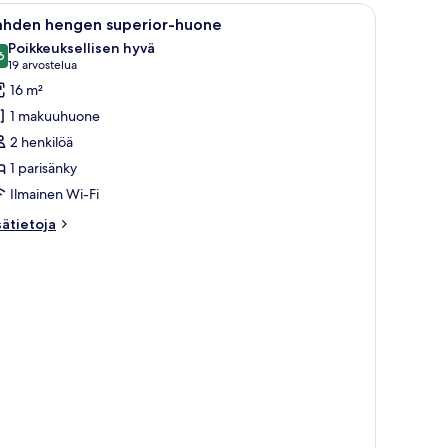
vaa
Hotellihuone, jossa on sänky, työpöytä, kahvinke
4
ahden hengen superior-huone
ikki
Poikkeuksellisen hyvä
uonetyypin
6
9,6 kautta 10
(19
19 arvostelua
ahden
arvostelua)
16 m²
engen
1 makuuhuone
uperior-
2 henkilöä
uone
1 parisänky
uvat
Ilmainen Wi-Fi
sätietoja
sätietoja
oneesta
ahden
engen
perior-
uone