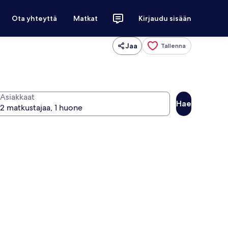
Ota yhteyttä
Matkat
Kirjaudu sisään
Jaa
Tallenna
Asiakkaat
Hae