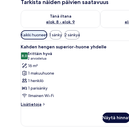
Tarkista näiden päivien saatavuus
Tarkista tämän illan saatavuus elok. 8 - elok. 9
Tarkista huomi
Tänä iltana
elok. 8 - elok. 9
el
Huoneille
Kaikki huoneet
1 sänky
2 sänkyä
saatavilla
Avaa
Hotellihuone, jossa on sänky, ty
olevia
4
Kahden hengen superior-huone yhdelle
kaikki
suodattimia
Erittäin hyvä
huonetyypin
8,0
8,0 kautta 10
(2
2 arvostelua
Kahden
arvostelua)
16 m²
hengen
1 makuuhuone
superior-
1 henkilö
huone
1 parisänky
yhdelle
Ilmainen Wi-Fi
kuvat
Lisätietoja
Lisätietoja
huoneesta
Kahden
Näytä hinna
hengen
superior-