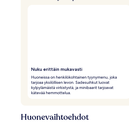
a
Nuku erittäin mukavasti
Huoneissa on henkilökohtainen tyynymenu, joka
tarjoaa yksilöllisen levon. Sadesuihkut luovat
kylpylämäistä virkistystä, ja minibaarit tarjoavat
kätevää hemmottelua.
Huonevaihtoehdot