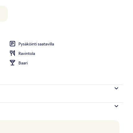
an sisäänkäynti
Pysäköinti saatavilla
Ravintola
Baari