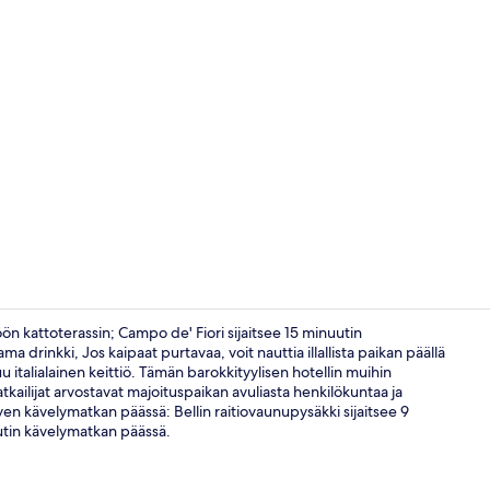
Baari (majoi
ön kattoterassin; Campo de' Fiori sijaitsee 15 minuutin
 drinkki, Jos kaipaat purtavaa, voit nauttia illallista paikan päällä
 italialainen keittiö. Tämän barokkityylisen hotellin muihin
Illallinen
atkailijat arvostavat majoituspaikan avuliasta henkilökuntaa ja
yen kävelymatkan päässä: Bellin raitiovaunupysäkki sijaitsee 9
utin kävelymatkan päässä.