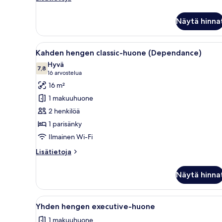
huoneesta
Kahden
Näytä hinna
hengen
executive-
huone
Avaa
Nelipylväinen sänky, jossa on v
3
Kahden hengen classic-huone (Dependance)
kaikki
Hyvä
huonetyypin
7,8
7,8 kautta 10
(16
16 arvostelua
Kahden
arvostelua)
16 m²
hengen
1 makuuhuone
classic-
2 henkilöä
huone
1 parisänky
(Dependance)
Ilmainen Wi-Fi
kuvat
Lisätietoja
Lisätietoja
huoneesta
Kahden
Näytä hinna
hengen
classic-
huone
Avaa
Siististi pedattu sänky, jossa on
4
(Dependance)
Yhden hengen executive-huone
kaikki
1 makuuhuone