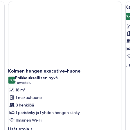
A
K
ka
h
9,
K
h
s
h
k
Li
Li
hu
Kolmen hengen executive-huone
K
Poikkeuksellisen hyvä
h
10,0
10,0 kautta 10
(1
1 arvostelu
su
arvostelu)
18 m²
h
1 makuuhuone
3 henkilöä
1 parisänky ja 1 yhden hengen sänky
Ilmainen Wi-Fi
Lisätietoja
Lisätietoja