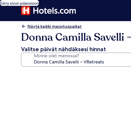
Siirry sivun pääosioon
Näytä kaikki majoituspaikat
Donna Camilla Savelli 
Valitse päivät nähdäksesi hinnat
Minne olet menossa?
Majoituspaikan
Donna
Camilla
Savelli
–
VRetreats
valokuvagalleria