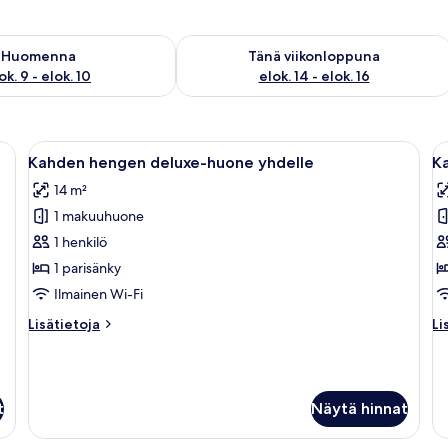
sen saatavuus elok. 9 - elok. 10
Tarkista tämän viikonlopun saatavuus el
Huomenna
Tänä viikonloppuna
ok. 9 - elok. 10
elok. 14 - elok. 16
öpöytä, kahvinkeitin, tuoli, televisio ja verhot.
Avaa
Hotellihuone, jossa on suuri sänky, ka
A
2
Kahden hengen deluxe-huone yhdelle
K
kaikki
ka
14 m²
huonetyypin
h
1 makuuhuone
Kahden
K
hengen
h
1 henkilö
deluxe-
e
1 parisänky
huone
h
Ilmainen Wi-Fi
yhdelle
y
Lisätietoja
Li
Lisätietoja
Li
kuvat
k
huoneesta
hu
Kahden
K
hengen
h
deluxe-
ex
t
Näytä hinnat
huone
h
yhdelle
yh