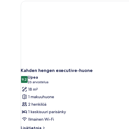
huone
yhdelle
Kahden hengen executive-huone
Upea
9,2
9,2 kautta 10
(26
26 arvostelua
arvostelua)
18 m²
1 makuuhuone
2 henkilöä
1 keskisuuri parisänky
Ilmainen Wi-Fi
Lisätietoja
Lisätietoja