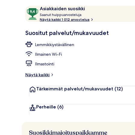
Majoituspaik
Arvostelut
9,4
Asiakkaiden suosikki
S
kautta
Saanut huippuarvosteluja
a
Näytä kaikki 1 012 arvostelua
10,
a
Asiakkaiden
n
Suositut palvelut/mukavuudet
suosikki
u
t
Lemmikkiystävällinen
h
Ilmainen Wi-Fi
u
i
Ilmastointi
p
p
Näytä kaikki
u
a
Tärkeimmät palvelut/mukavuudet
(12)
r
v
o
s
Perheille
(6)
t
e
l
u
Suosikkimajoituspaikkamme
j