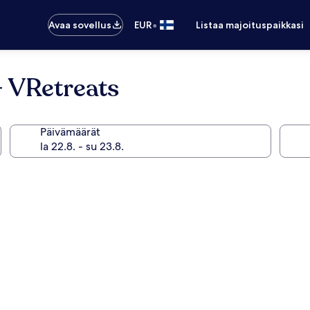
•
Avaa sovellus
EUR
Listaa majoituspaikkasi
– VRetreats
Päivämäärät