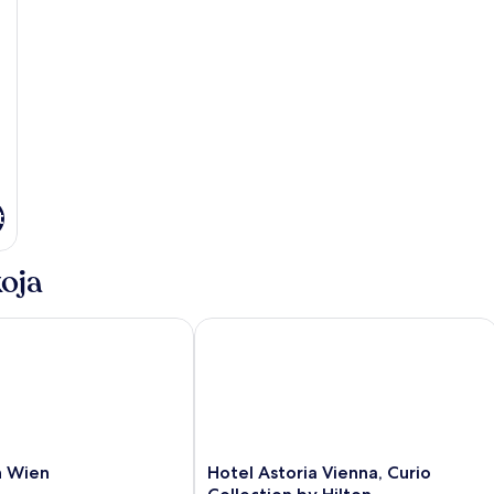
t
oja
Wien
Hotel Astoria Vienna, Curio Collectio
Hotel
n Wien
Hotel Astoria Vienna, Curio
Astoria