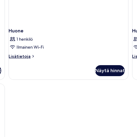
Huone
H
1 henkilö
Ilmainen Wi-Fi
Lisätietoja
Li
Lisätietoja
Li
huoneesta
hu
Huone
H
t
Näytä hinnat