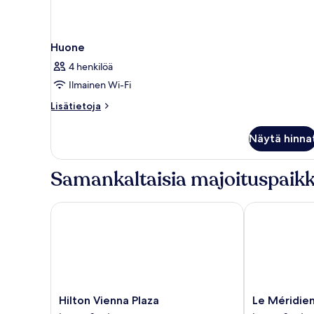
Huone
4 henkilöä
Ilmainen Wi-Fi
Lisätietoja
Lisätietoja
huoneesta
Huone
Näytä hinna
Samankaltaisia majoituspaikk
Hilton Vienna Plaza
Le Méridien 
Hilton
Le
Hilton Vienna Plaza
Le Méridie
Vienna
Méridien