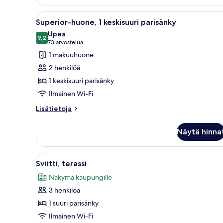
Avaa
Moderni kylpyhuone, jossa on la
4
Superior-huone, 1 keskisuuri parisänky
kaikki
Upea
huonetyypin
9,2
9,2 kautta 10
(73
73 arvostelua
Superior-
arvostelua)
1 makuuhuone
huone,
2 henkilöä
1
1 keskisuuri parisänky
keskisuuri
Ilmainen Wi-Fi
parisänky
kuvat
Lisätietoja
Lisätietoja
huoneesta
Superior-
Näytä hinna
huone,
1
keskisuuri
Avaa
Moderni hotellihuone, jossa on 
4
parisänky
Sviitti, terassi
kaikki
Näkymä kaupungille
huonetyypin
3 henkilöä
Sviitti,
terassi
1 suuri parisänky
kuvat
Ilmainen Wi-Fi