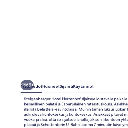
65+
Yleistiedot
Huoneet
Sijainti
Käytännöt
Steigenberger Hotel Herrenhof sijaitsee loistavalla paikal
keisarillinen palatsi ja Espanjalainen ratsastuskoulu. Asiakka
illallista Béla Béla -ravintolassa. Muihin tämän luksusluoka
auki oleva kuntokeskus ja kuntokeskus. Asiakkaat pitävät ma
vuoksi ja siksi, että se sijaitsee lähellä julkisen liikente
päässä ja Schottentorin U-Bahn-asema 7 minuutin kävelym