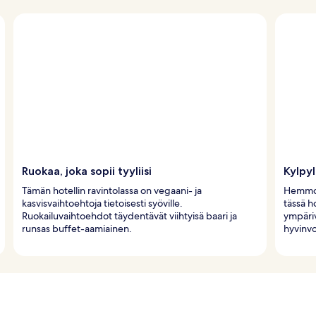
Ruokaa, joka sopii tyyliisi
Kylpyl
Tämän hotellin ravintolassa on vegaani- ja
Hemmott
kasvisvaihtoehtoja tietoisesti syöville.
tässä h
Ruokailuvaihtoehdot täydentävät viihtyisä baari ja
ympäriv
runsas buffet-aamiainen.
hyvinvo