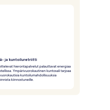
ä- ja kuntoiluretriitti
elevat hierontapalvelut palauttavat energiaa
otellissa. Ympärivuorokautinen kuntosali tarjoaa
uorokautisia kuntoilumahdollisuuksia
innista kiinnostuneille.