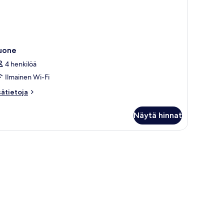
uone
4 henkilöä
Ilmainen Wi-Fi
sätietoja
sätietoja
oneesta
uone
Näytä hinnat