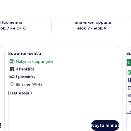
sen saatavuus elok. 7 - elok. 8
Tarkista tämän viikonlopun saatavuus e
Huomenna
Tänä viikonloppuna
ok. 7 - elok. 8
elok. 7 - elok. 9
uri peili, pesuallas ja suihku.
Avaa
Moderni hotellihuone, jossa on suuri s
A
3
Superior-sviitti
S
kaikki
ka
Näkymä kaupungille
huonetyypin
h
9,
4 henkilöä
Superior-
S
sviitti
h
1 parisänky
kuvat
k
Ilmainen Wi-Fi
Lisätietoja
Lisätietoja
huoneesta
Superior-
sviitti
Li
Li
hu
Su
t
Näytä hinnat
h