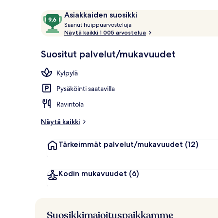
Arvostelut
9,6
Asiakkaiden suosikki
S
kautta
Saanut huippuarvosteluja
Aamiainen ja i
a
Näytä kaikki 1 005 arvostelua
10,
a
Asiakkaiden
n
Suositut palvelut/mukavuudet
suosikki
u
t
Kylpylä
h
Pysäköinti saatavilla
u
i
Ravintola
p
p
Näytä kaikki
u
a
Tärkeimmät palvelut/mukavuudet
(12)
r
v
o
s
Kodin mukavuudet
(6)
t
e
l
u
Suosikkimajoituspaikkamme
j