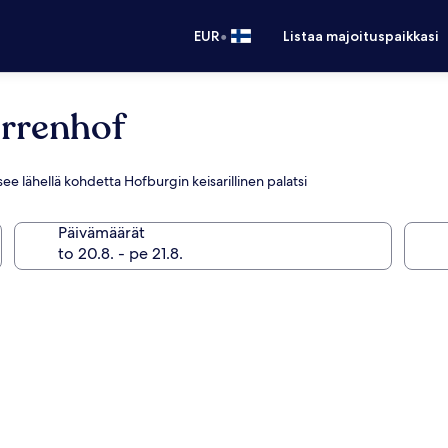
•
EUR
Listaa majoituspaikkasi
errenhof
itsee lähellä kohdetta Hofburgin keisarillinen palatsi
Päivämäärät