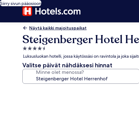
Siirry sivun pääosioon
Näytä kaikki majoituspaikat
Steigenberger Hotel H
4.5
tähden
Luksusluokan hotelli, jossa käytössäsi on ravintola ja joka sija
majoituspaikka
Valitse päivät nähdäksesi hinnat
Minne olet menossa?
Majoituspaikan
Steigenberger
Hotel
Herrenhof
valokuvagalleria