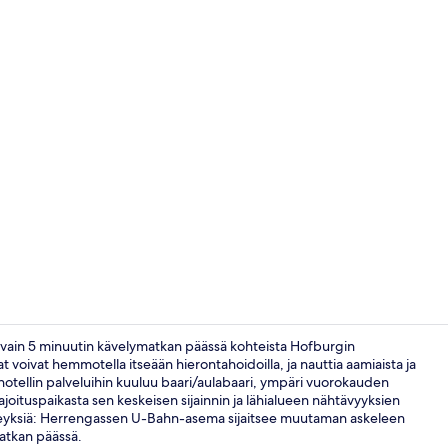
Aula
la vain 5 minuutin kävelymatkan päässä kohteista Hofburgin
at voivat hemmotella itseään hierontahoidoilla, ja nauttia aamiaista ja
n hotellin palveluihin kuuluu baari/aulabaari, ympäri vuorokauden
Baari (majoi
joituspaikasta sen keskeisen sijainnin ja lähialueen nähtävyyksien
en yhteyksiä: Herrengassen U-Bahn-asema sijaitsee muutaman askeleen
atkan päässä.