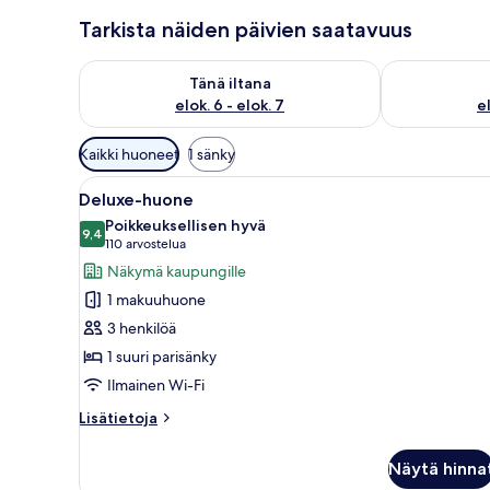
Tarkista näiden päivien saatavuus
Tarkista tämän illan saatavuus elok. 6 - elok. 7
Tarkista huomi
Tänä iltana
elok. 6 - elok. 7
el
Huoneille
Kaikki huoneet
1 sänky
saatavilla
Avaa
Moderni kylpyhuone, jossa on su
olevia
7
Deluxe-huone
kaikki
suodattimia
Poikkeuksellisen hyvä
huonetyypin
9,4
9,4 kautta 10
(110
110 arvostelua
Deluxe-
arvostelua)
Näkymä kaupungille
huone
1 makuuhuone
kuvat
3 henkilöä
1 suuri parisänky
Ilmainen Wi-Fi
Lisätietoja
Lisätietoja
huoneesta
Deluxe-
Näytä hinna
huone