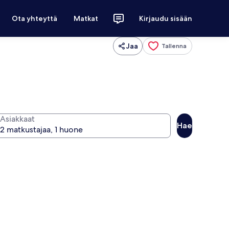
Ota yhteyttä
Matkat
Kirjaudu sisään
Jaa
Tallenna
Asiakkaat
Hae