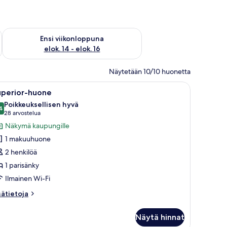
lok. 7 - elok. 9
Tarkista ensi viikonlopun saatavuus elok. 14 - elok. 16
Ensi viikonloppuna
elok. 14 - elok. 16
Näytetään 10/10 huonetta
änky, kaksi yöpöytävalaisinta, pyöreä yöpöytä, pieni sivupöytä, sohva ja telev
vaa
Moderni kylpyhuone, jossa on suuri peili, pesua
5
uperior-huone
ikki
Poikkeuksellisen hyvä
uonetyypin
4
9,4 kautta 10
(28
28 arvostelua
uperior-
arvostelua)
Näkymä kaupungille
uone
1 makuuhuone
uvat
2 henkilöä
1 parisänky
Ilmainen Wi-Fi
sätietoja
sätietoja
oneesta
perior-
Näytä hinnat
uone