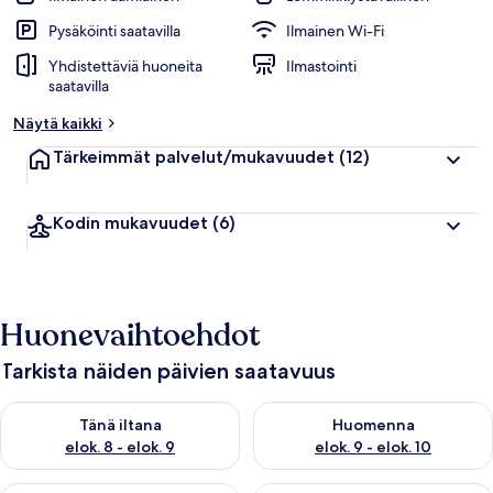
Pysäköinti saatavilla
Ilmainen Wi-Fi
Yhdistettäviä huoneita
Ilmastointi
saatavilla
Näytä kaikki
Tärkeimmät palvelut/mukavuudet
(12)
Kodin mukavuudet
(6)
Huonevaihtoehdot
Tarkista näiden päivien saatavuus
Tarkista tämän illan saatavuus elok. 8 - elok. 9
Tarkista huomisen saatavuus el
Tänä iltana
Huomenna
elok. 8 - elok. 9
elok. 9 - elok. 10