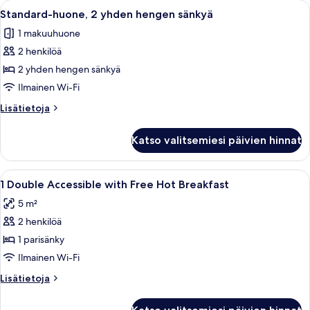
Avaa
Hotellihuone, jossa on kaksi sänkyä, työ
5
esteetön
Standard-huone, 2 yhden hengen sänkyä
kaikki
1 makuuhuone
huonetyypin
2 henkilöä
Standard-
huone,
2 yhden hengen sänkyä
2
Ilmainen Wi-Fi
yhden
Lisätietoja
Lisätietoja
hengen
huoneesta
sänkyä
Standard-
Katso valitsemiesi päivien hinnat
huone,
kuvat
2
yhden
Avaa
Työpöytä, pimennysverhot, silitysraut
2
hengen
1 Double Accessible with Free Hot Breakfast
kaikki
sänkyä
5 m²
huonetyypin
2 henkilöä
1
Double
1 parisänky
Accessible
Ilmainen Wi-Fi
with
Lisätietoja
Lisätietoja
Free
huoneesta
Hot
1