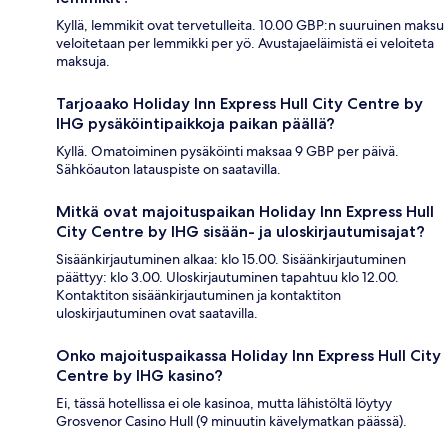
Kyllä, lemmikit ovat tervetulleita. 10.00 GBP:n suuruinen maksu
veloitetaan per lemmikki per yö. Avustajaeläimistä ei veloiteta
maksuja.
Tarjoaako Holiday Inn Express Hull City Centre by
IHG pysäköintipaikkoja paikan päällä?
Kyllä. Omatoiminen pysäköinti maksaa 9 GBP per päivä.
Sähköauton latauspiste on saatavilla.
Mitkä ovat majoituspaikan Holiday Inn Express Hull
City Centre by IHG sisään- ja uloskirjautumisajat?
Sisäänkirjautuminen alkaa: klo 15.00. Sisäänkirjautuminen
päättyy: klo 3.00. Uloskirjautuminen tapahtuu klo 12.00.
Kontaktiton sisäänkirjautuminen ja kontaktiton
uloskirjautuminen ovat saatavilla.
Onko majoituspaikassa Holiday Inn Express Hull City
Centre by IHG kasino?
Ei, tässä hotellissa ei ole kasinoa, mutta lähistöltä löytyy
Grosvenor Casino Hull (9 minuutin kävelymatkan päässä).