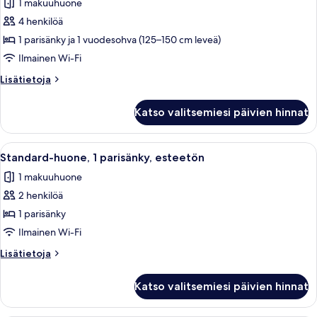
1 makuuhuone
Standard-
huone,
4 henkilöä
1
1 parisänky ja 1 vuodesohva (125–150 cm leveä)
parisänky
Ilmainen Wi-Fi
ja
Lisätietoja
Lisätietoja
vuodesohva
huoneesta
kuvat
Standard-
Katso valitsemiesi päivien hinnat
huone,
1
parisänky
Avaa
Hotellihuone, jossa on sänky, työpöytä,
5
ja
Standard-huone, 1 parisänky, esteetön
kaikki
vuodesohva
1 makuuhuone
huonetyypin
2 henkilöä
Standard-
huone,
1 parisänky
1
Ilmainen Wi-Fi
parisänky,
Lisätietoja
Lisätietoja
esteetön
huoneesta
kuvat
Standard-
Katso valitsemiesi päivien hinnat
huone,
1
parisänky,