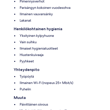
Pimennysverhot
Parisängyn kokoinen vuodesohva
Ilmainen vauvansänky
Lakanat
Henkilökohtainen hygienia
Yksityinen kylpyhuone
Vain suihku
Ilmaiset hygieniatuotteet
Hiustenkuivaaja
Pyyhkeet
Yhteydenpito
Työpöytä
Ilmainen Wi-Fi (nopeus 25+ Mbit/s)
Puhelin
Muuta
Päivittäinen siivous