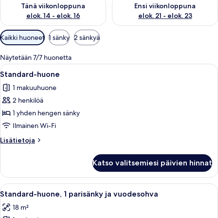
Tarkista tämän viikonlopun saatavuus elok. 14 - elok. 16
Tarkista ensi viikonlopun saata
Tänä viikonloppuna
Ensi viikonloppuna
elok. 14 - elok. 16
elok. 21 - elok. 23
Huoneille
Kaikki huoneet
1 sänky
2 sänkyä
saatavilla
olevia
Näytetään 7/7 huonetta
suodattimia
Avaa
Hotellihuone, jossa on kaksi sänkyä, työ
5
Standard-huone
kaikki
1 makuuhuone
huonetyypin
2 henkilöä
Standard-
huone
1 yhden hengen sänky
kuvat
Ilmainen Wi-Fi
Lisätietoja
Lisätietoja
huoneesta
Standard-
Katso valitsemiesi päivien hinnat
huone
Avaa
Hotellihuone, jossa on sänky, työpöytä 
4
Standard-huone, 1 parisänky ja vuodesohva
kaikki
18 m²
huonetyypin