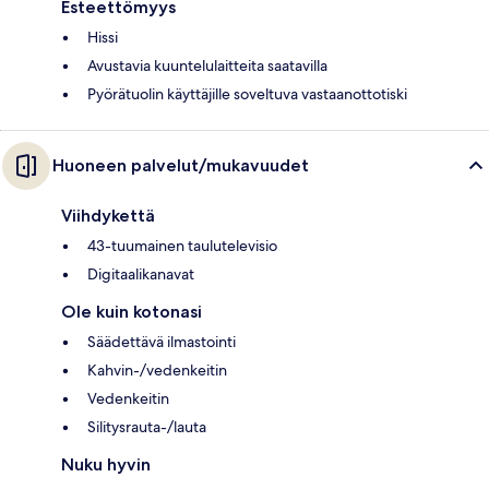
Esteettömyys
Hissi
Avustavia kuuntelulaitteita saatavilla
Pyörätuolin käyttäjille soveltuva vastaanottotiski
Huoneen palvelut/mukavuudet
Viihdykettä
43-tuumainen taulutelevisio
Digitaalikanavat
Ole kuin kotonasi
Säädettävä ilmastointi
Kahvin-/vedenkeitin
Vedenkeitin
Silitysrauta-/lauta
Nuku hyvin