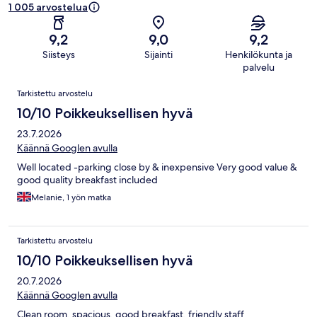
1 005 arvostelua
9,2
9,0
9,2
Siisteys
Sijainti
Henkilökunta ja
palvelu
Arvostelut
Tarkistettu arvostelu
10/10 Poikkeuksellisen hyvä
23.7.2026
Käännä Googlen avulla
Well located -parking close by & inexpensive Very good value &
good quality breakfast included
Melanie, 1 yön matka
Tarkistettu arvostelu
10/10 Poikkeuksellisen hyvä
20.7.2026
Käännä Googlen avulla
Clean room, spacious, good breakfast, friendly staff