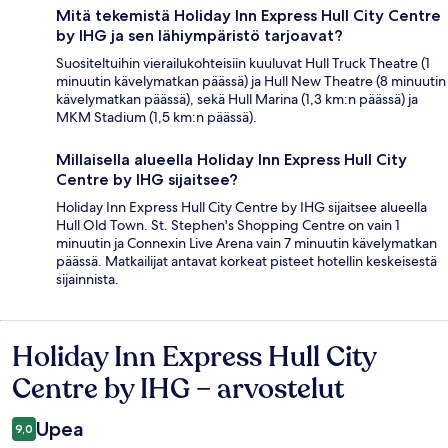
Mitä tekemistä Holiday Inn Express Hull City Centre
by IHG ja sen lähiympäristö tarjoavat?
Suositeltuihin vierailukohteisiin kuuluvat Hull Truck Theatre (1
minuutin kävelymatkan päässä) ja Hull New Theatre (8 minuutin
kävelymatkan päässä), sekä Hull Marina (1,3 km:n päässä) ja
MKM Stadium (1,5 km:n päässä).
Millaisella alueella Holiday Inn Express Hull City
Centre by IHG sijaitsee?
Holiday Inn Express Hull City Centre by IHG sijaitsee alueella
Hull Old Town. St. Stephen's Shopping Centre on vain 1
minuutin ja Connexin Live Arena vain 7 minuutin kävelymatkan
päässä. Matkailijat antavat korkeat pisteet hotellin keskeisestä
sijainnista.
Holiday Inn Express Hull City
Arvostelut
Centre by IHG – arvostelut
Upea
9,0