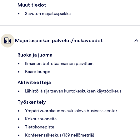
Muut tiedot
Savuton majoituspaikka
Majoituspaikan palvelut/mukavuudet
Ruoka ja juoma
Ilmainen buffetaamiainen päivittäin
Baari/lounge
Aktiviteetteja
Lähistöllä sijaitsevan kuntokeskuksen käyttöoikeus
Työskentely
Ympäri vuorokauden auki oleva business center
Kokoushuoneita
Tietokonepiste
Konferenssikeskus (139 neliömetriä)