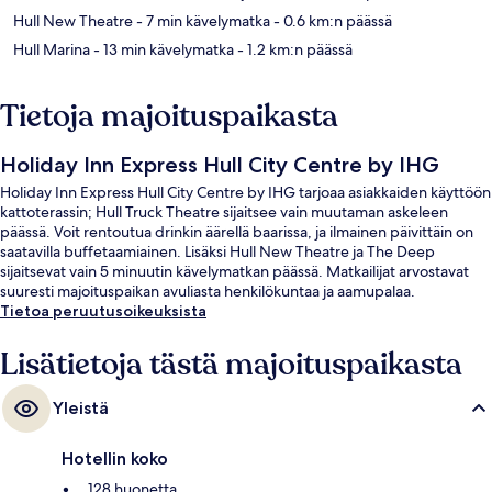
Hull New Theatre
- 7 min kävelymatka
- 0.6 km:n päässä
Hull Marina
- 13 min kävelymatka
- 1.2 km:n päässä
Tietoja majoituspaikasta
Holiday Inn Express Hull City Centre by IHG
Holiday Inn Express Hull City Centre by IHG tarjoaa asiakkaiden käyttöön
kattoterassin; Hull Truck Theatre sijaitsee vain muutaman askeleen
päässä. Voit rentoutua drinkin äärellä baarissa, ja ilmainen päivittäin on
saatavilla buffetaamiainen. Lisäksi Hull New Theatre ja The Deep
sijaitsevat vain 5 minuutin kävelymatkan päässä. Matkailijat arvostavat
suuresti majoituspaikan avuliasta henkilökuntaa ja aamupalaa.
Tietoa peruutusoikeuksista
Lisätietoja tästä majoituspaikasta
Yleistä
Hotellin koko
128 huonetta