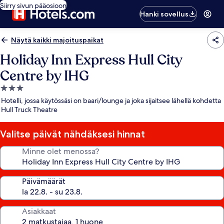
Siirry sivun pääosioon
Hanki sovellus
Näytä kaikki majoituspaikat
Holiday Inn Express Hull City
Centre by IHG
3.0
tähden
Hotelli, jossa käytössäsi on baari/lounge ja joka sijaitsee lähellä kohdetta
majoituspaikka
Hull Truck Theatre
Valitse päivät nähdäksesi hinnat
Minne olet menossa?
Päivämäärät
Asiakkaat