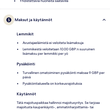
Yhdistettäviä huoneita saatavilla
Maksut ja käytännöt
Lemmikit
Avustajaeläimistä ei veloiteta lisämaksuja
Lemmikeistä veloitetaan 10.00 GBP:n suuruinen
lisämaksu per lemmikki per yö
Pysäköinti
Turvallinen omatoiminen pysäköinti maksaa 9 GBP per
päivä
Pysäköintialueella on korkeusrajoituksia
Käytännöt
Tätä majoituspaikkaa hallinnoi majoitusyritys. Se tarjoaa
majoitusta kaupankäynti-, ammatinharjoittamis- tai