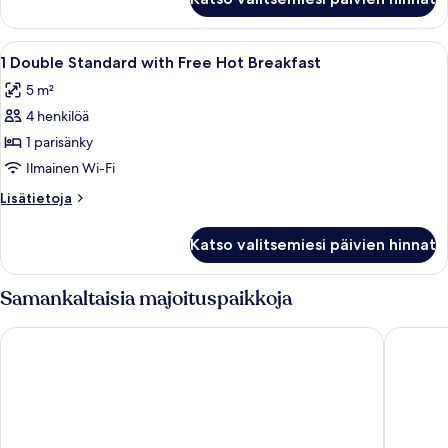
Avaa
Työpöytä, pimennysverhot, silitysraut
6
1 Double Standard with Free Hot Breakfast
kaikki
5 m²
huonetyypin
4 henkilöä
1
Double
1 parisänky
Standard
Ilmainen Wi-Fi
with
Lisätietoja
Lisätietoja
Free
huoneesta
Hot
1
Katso valitsemiesi päivien hinnat
Double
Breakfast
Standard
kuvat
with
Samankaltaisia majoituspaikkoja
Free
Hot
Ibis Hull City Centre
Doubletr
Breakfast