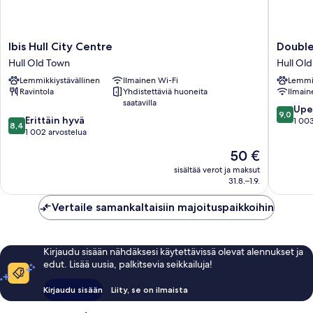
Ibis
Doublet
Ibis Hull City Centre
Double
Hull
by
Hull Old Town
Hull Ol
City
Hilton
Lemmikkiystävällinen
Ilmainen Wi-Fi
Lemmik
Centre
Hull
Ravintola
Yhdistettäviä huoneita
Ilmain
Hull
United
saatavilla
Old
Kingdo
9.0
Upe
9,0
8.4
Town
Erittäin hyvä
Hull
kautta
1 003
8,4
kautta
1 002 arvostelua
Old
10,
10,
Town
Upea,
Hinta
50 €
Erittäin
1 003
on
hyvä,
sisältää verot ja maksut
arvostel
50 €
31.8.–1.9.
1 002
arvostelua
Vertaile samankaltaisiin majoituspaikkoihin
Kirjaudu sisään nähdäksesi käytettävissä olevat alennukset ja
edut. Lisää uusia, palkitsevia seikkailuja!
Kirjaudu sisään
Liity, se on ilmaista