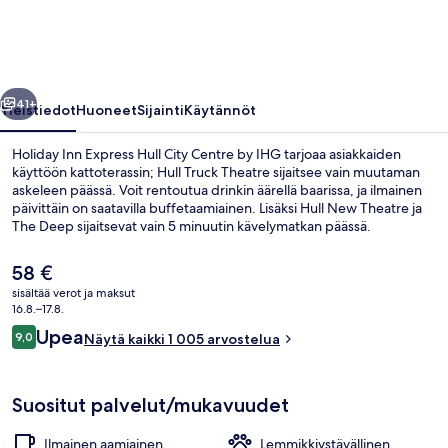
City
Centre
by
llinen
Seuraava
IHG
41+
Yleistiedot
Huoneet
Sijainti
Käytännöt
valokuvagalleria
Holiday Inn Express Hull City Centre by IHG tarjoaa asiakkaiden
käyttöön kattoterassin; Hull Truck Theatre sijaitsee vain muutaman
askeleen päässä. Voit rentoutua drinkin äärellä baarissa, ja ilmainen
päivittäin on saatavilla buffetaamiainen. Lisäksi Hull New Theatre ja
The Deep sijaitsevat vain 5 minuutin kävelymatkan päässä.
Matkailijat arvostavat suuresti majoituspaikan avuliasta henkilökuntaa
ja aamupalaa.
Nykyinen
58 €
hinta
sisältää verot ja maksut
on
16.8.–17.8.
Ulkopuoli
58 €
Arvostelut
Upea
9,0
Näytä kaikki 1 005 arvostelua
9,0 kautta 10.
Suositut palvelut/mukavuudet
Ilmainen aamiainen
Lemmikkiystävällinen