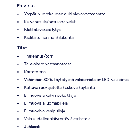
Palvelut
Ympäri vuorokauden auki oleva vastaanotto
Kuivapesula/pesulapalvelut
Matkatavarasäilytys
Kielitaitoinen henkilökunta
Tilat
1 rakennus/torni
Tallelokero vastaanotossa
Kattoterassi
Vähintään 80 % käytetyistä valaisimista on LED-valaisimia
Kattava ruokajätettä koskeva käytäntö
Ei muovisia kahvinsekoittajia
Ei muovisia juomapillejä
Ei muovisia vesipulloja
Vain uudelleenkäytettäviä astiastoja
Juhlasali