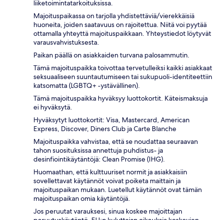
liiketoimintatarkoituksissa.
Majoituspaikassa on tarjolla yhdistettäviä/vierekkäisiä
huoneita, joiden saatavuus on rajoitettua. Niitä voi pyytää
ottamalla yhteyttä majoituspaikkaan. Yhteystiedot löytyvät
varausvahvistuksesta.
Paikan päällä on asiakkaiden turvana palosammutin.
Tämä majoituspaikka toivottaa tervetulleiksi kaikki asiakkaat
seksuaaliseen suuntautumiseen tai sukupuoli-identiteettiin
katsomatta (LGBTQ+ -ystävällinen).
Tämä majoituspaikka hyväksyy luottokortit. Käteismaksuja
ei hyväksytä.
Hyväksytyt luottokortit: Visa, Mastercard, American
Express, Discover, Diners Club ja Carte Blanche
Majoituspaikka vahvistaa, että se noudattaa seuraavan
tahon suosituksissa annettuja puhdistus- ja
desinfiointikäytäntöjä: Clean Promise (IHG).
Huomaathan, että kulttuuriset normit ja asiakkaisiin
sovellettavat käytännöt voivat poiketa maittain ja
majoituspaikan mukaan. Luetellut käytännöt ovat tämän
majoituspaikan omia käytäntöjä.
Jos peruutat varauksesi, sinua koskee majoittajan