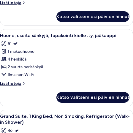
Lisätietoja
Lisätietoja
kielletty,
huoneesta
jääkaappi
Huone,
Katso valitsemiesi päivien hinnat
1
kuvat
suuri
parisänky,
Avaa
Hotellihuone, jossa on kaksi sänkyä, t
2
tupakointi
Huone, useita sänkyjä, tupakointi kielletty, jääkaappi
kaikki
kielletty,
51 m²
jääkaappi
huonetyypin
1 makuuhuone
Huone,
useita
4 henkilöä
sänkyjä,
2 suurta parisänkyä
tupakointi
Ilmainen Wi-Fi
kielletty,
Lisätietoja
Lisätietoja
jääkaappi
huoneesta
kuvat
Huone,
Katso valitsemiesi päivien hinnat
useita
sänkyjä,
tupakointi
Avaa
Hotellihuone, jossa on suuri sänky, t
3
kielletty,
Grand Suite, 1 King Bed, Non Smoking, Refrigerator (Walk-
kaikki
jääkaappi
in Shower)
huonetyypin
46 m²