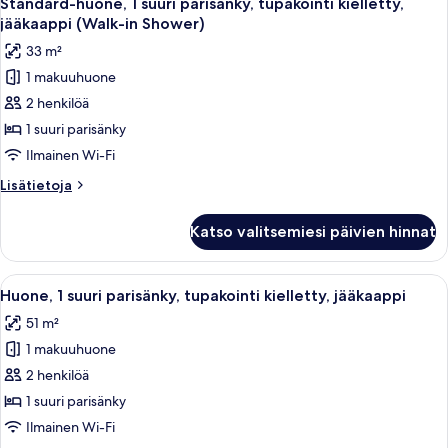
Standard-huone, 1 suuri parisänky, tupakointi kielletty,
kaikki
jääkaappi,
jääkaappi (Walk-in Shower)
lisärakennuksessa
huonetyypin
33 m²
Standard-
1 makuuhuone
huone,
2 henkilöä
1
suuri
1 suuri parisänky
parisänky,
Ilmainen Wi-Fi
tupakointi
Lisätietoja
Lisätietoja
kielletty,
huoneesta
jääkaappi
Standard-
Katso valitsemiesi päivien hinnat
huone,
(Walk-
1
in
suuri
Avaa
Hotellihuone, jossa on suuri sänky, ty
Shower)
2
parisänky,
Huone, 1 suuri parisänky, tupakointi kielletty, jääkaappi
kaikki
tupakointi
kuvat
51 m²
kielletty,
huonetyypin
jääkaappi
1 makuuhuone
Huone,
(Walk-
1
2 henkilöä
in
suuri
Shower)
1 suuri parisänky
parisänky,
Ilmainen Wi-Fi
tupakointi