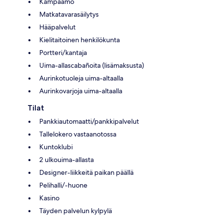
Kampaamo
Matkatavarasäilytys
Hääpalvelut
Kielitaitoinen henkilökunta
Portteri/kantaja
Uima-allascabañoita (lisämaksusta)
Aurinkotuoleja uima-altaalla
Aurinkovarjoja uima-altaalla
Tilat
Pankkiautomaatti/pankkipalvelut
Tallelokero vastaanotossa
Kuntoklubi
2 ulkouima-allasta
Designer-liikkeitä paikan päällä
Pelihalli/-huone
Kasino
Täyden palvelun kylpylä