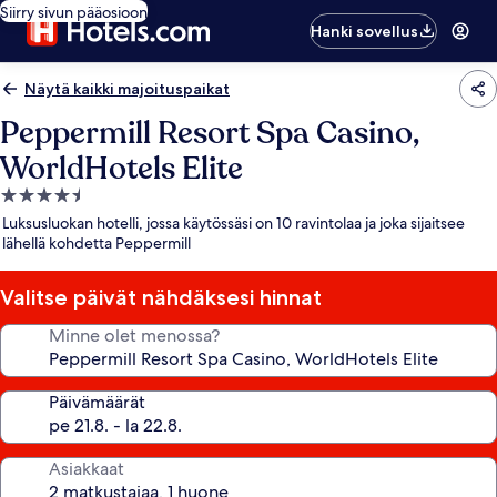
Siirry sivun pääosioon
Hanki sovellus
Näytä kaikki majoituspaikat
Peppermill Resort Spa Casino,
WorldHotels Elite
4.5
tähden
Luksusluokan hotelli, jossa käytössäsi on 10 ravintolaa ja joka sijaitsee
majoituspaikka
lähellä kohdetta Peppermill
Valitse päivät nähdäksesi hinnat
Minne olet menossa?
Päivämäärät
Asiakkaat