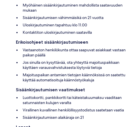
Myöhäinen sisäänkirjautuminen mahdollista saatavuuden
mukaan
Sisäänkirjautumisen vähimmäisikä on 21 vuotta
Uloskirjautuminen tapahtuu klo 11.00
Kontaktiton uloskirjautuminen saatavilla
Erikoisohjeet sisäänkirjautumiseen
Vastaanoton henkilökunta ottaa saapuvat asiakkaat vastaan
paikan päällä
Jos sinulla on kysyttävää, ota yhteyttä majoituspaikkaan
käyttäen varausvahvistuksesta löytyviä tietoja
Majoituspaikan antamien tietojen käännöksissä on saatettu
käyttää automatisoituja käännöstyökaluja
Sisäänkirjautumisen vaatimukset
Luottokortti, pankkikortti tai käteistakuumaksu vaaditaan
satunnaisten kulujen varalta
Virallinen kuvallinen henkilöllisyystodistus saatetaan vaatia
Sisäänkirjautumisen alaikäraja on 21