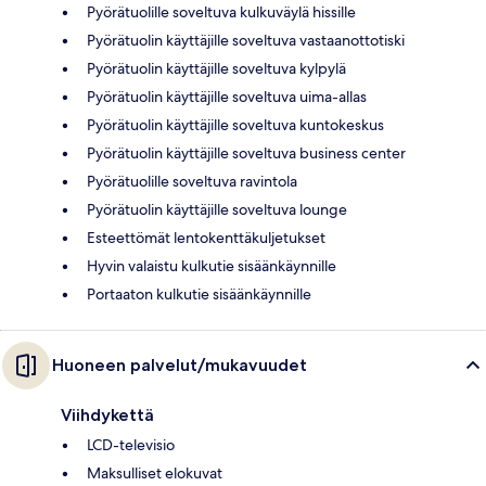
Pyörätuolille soveltuva kulkuväylä hissille
Pyörätuolin käyttäjille soveltuva vastaanottotiski
Pyörätuolin käyttäjille soveltuva kylpylä
Pyörätuolin käyttäjille soveltuva uima-allas
Pyörätuolin käyttäjille soveltuva kuntokeskus
Pyörätuolin käyttäjille soveltuva business center
Pyörätuolille soveltuva ravintola
Pyörätuolin käyttäjille soveltuva lounge
Esteettömät lentokenttäkuljetukset
Hyvin valaistu kulkutie sisäänkäynnille
Portaaton kulkutie sisäänkäynnille
Huoneen palvelut/mukavuudet
Viihdykettä
LCD-televisio
Maksulliset elokuvat