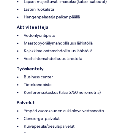
Lapset majoittuvat ilmaiseksi (katso lisätiedot)
Lasten ruokalista
Hengenpelastaja paikan päällä
Aktiviteetteja
Vedonlyöntipiste
Maastopyöräilymahdollisuus lähistöllä
Kajakkimelontamahdollisuus lähistöllä
Vesihiihtomahdollisuus lähistöllä
Työskentely
Business center
Tietokonepiste
Konferenssikeskus (tilaa 5760 neliömetriä)
Palvelut
Ympäri vuorokauden auki oleva vastaanotto
Concierge-palvelut
Kuivapesula/pesulapalvelut