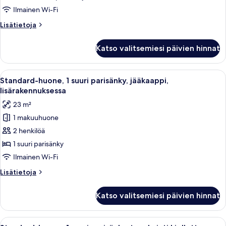
parisänkyä,
Ilmainen Wi-Fi
tupakointi
Lisätietoja
Lisätietoja
kielletty,
huoneesta
jääkaappi
Standard-
Katso valitsemiesi päivien hinnat
huone,
(Walk-
2
in
keskisuurta
Avaa
Hotellihuone, jossa on suuri sänky, ty
Shower)
2
parisänkyä,
Standard-huone, 1 suuri parisänky, jääkaappi,
kaikki
tupakointi
kuvat
lisärakennuksessa
kielletty,
huonetyypin
23 m²
jääkaappi
Standard-
(Walk-
1 makuuhuone
huone,
in
2 henkilöä
1
Shower)
suuri
1 suuri parisänky
parisänky,
Ilmainen Wi-Fi
jääkaappi,
Lisätietoja
Lisätietoja
lisärakennuksessa
huoneesta
kuvat
Standard-
Katso valitsemiesi päivien hinnat
huone,
1
suuri
Avaa
Hotellihuone, jossa on suuri sänky, työ
4
parisänky,