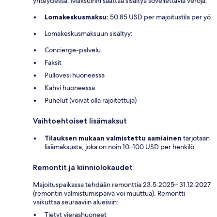
yhteydessä. Maksuihin saattaa sisältyä sovellettavia veroja:
Lomakeskusmaksu:
50.85 USD per majoitustila per yö
Lomakeskusmaksuun sisältyy:
Concierge-palvelu
Faksit
Pullovesi huoneessa
Kahvi huoneessa
Puhelut (voivat olla rajoitettuja)
Vaihtoehtoiset lisämaksut
Tilauksen mukaan valmistettu aamiainen
tarjotaan
lisämaksusta, joka on noin 10–100 USD per henkilö
Remontit ja kiinniolokaudet
Majoituspaikassa tehdään remonttia 23.5.2025– 31.12.2027
(remontin valmistumispäivä voi muuttua). Remontti
vaikuttaa seuraaviin alueisiin:
Tietyt vierashuoneet