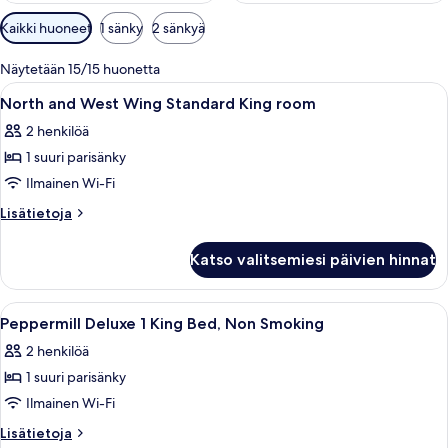
Huoneille
Kaikki huoneet
1 sänky
2 sänkyä
saatavilla
olevia
Näytetään 15/15 huonetta
suodattimia
Avaa
Ylelliset vuodevaatteet, pillowtop-patj
2
North and West Wing Standard King room
kaikki
2 henkilöä
huonetyypin
1 suuri parisänky
North
and
Ilmainen Wi-Fi
West
Lisätietoja
Lisätietoja
Wing
huoneesta
North
Standard
Katso valitsemiesi päivien hinnat
and
King
West
room
Wing
Avaa
Hotellihuone, jossa on suuri sänky, ty
1
kuvat
Standard
Peppermill Deluxe 1 King Bed, Non Smoking
kaikki
King
2 henkilöä
room
huonetyypin
1 suuri parisänky
Peppermill
Deluxe
Ilmainen Wi-Fi
1
Lisätietoja
Lisätietoja