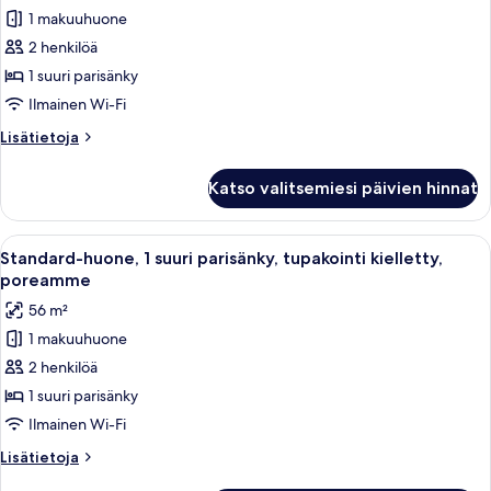
Grand
1 makuuhuone
Suite,
2 henkilöä
1
King
1 suuri parisänky
Bed,
Ilmainen Wi-Fi
Non
Lisätietoja
Lisätietoja
Smoking,
huoneesta
Refrigerator
Grand
Katso valitsemiesi päivien hinnat
Suite,
(Walk-
1
in
King
Avaa
Moderni hotellihuone, jossa on suuri s
Shower)
5
Bed,
Standard-huone, 1 suuri parisänky, tupakointi kielletty,
kaikki
Non
kuvat
poreamme
Smoking,
huonetyypin
56 m²
Refrigerator
Standard-
(Walk-
1 makuuhuone
huone,
in
2 henkilöä
1
Shower)
suuri
1 suuri parisänky
parisänky,
Ilmainen Wi-Fi
tupakointi
Lisätietoja
Lisätietoja
kielletty,
huoneesta