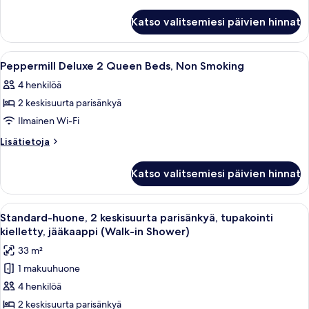
King
huoneesta
Peppermill
Bed,
Katso valitsemiesi päivien hinnat
Deluxe
Non
1
Smoking
King
Avaa
Hotellihuone, jossa on kaksi sänkyä, ty
1
kuvat
Bed,
Peppermill Deluxe 2 Queen Beds, Non Smoking
kaikki
Non
4 henkilöä
Smoking
huonetyypin
2 keskisuurta parisänkyä
Peppermill
Deluxe
Ilmainen Wi-Fi
2
Lisätietoja
Lisätietoja
Queen
huoneesta
Peppermill
Beds,
Katso valitsemiesi päivien hinnat
Deluxe
Non
2
Smoking
Queen
Avaa
Hotellihuone, jossa on kaksi sänkyä, ty
3
kuvat
Beds,
Standard-huone, 2 keskisuurta parisänkyä, tupakointi
kaikki
Non
kielletty, jääkaappi (Walk-in Shower)
Smoking
huonetyypin
33 m²
Standard-
1 makuuhuone
huone,
4 henkilöä
2
keskisuurta
2 keskisuurta parisänkyä