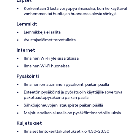
Lapset
Korkeintaan 3 lasta voi yöpyä ilmaiseksi, kun he käyttävät
vanhemman tai huoltajan huoneessa olevia sänkyjä.
Lemmikit
Lemmikkejä ei sallita
Avustajaeläimet tervetulleita
Internet
Ilmainen Wi-Fi yleisissä tiloissa
Ilmainen Wi-Fi huoneissa
Pysäköinti
Ilmainen omatoiminen pysäköinti paikan päällä
Esteetön pysäköinti ja pyörätuolin käyttäjille soveltuva
pakettiautopysäköinti paikan päällä
Sähköajoneuvojen latauspiste paikan päällä
Majoituspaikan alueella on pysäköintimahdollisuuksia
Kuljetukset
Ilmaiset lentokenttäkuljetukset klo 4.30–23.30