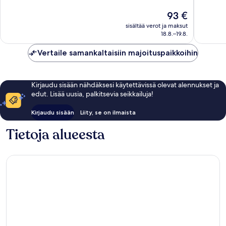
9 507
8 284
Hinta
93 €
arvostelua
arvostel
on
sisältää verot ja maksut
93 €
18.8.–19.8.
Vertaile samankaltaisiin majoituspaikkoihin
Kirjaudu sisään nähdäksesi käytettävissä olevat alennukset ja
edut. Lisää uusia, palkitsevia seikkailuja!
Kirjaudu sisään
Liity, se on ilmaista
Tietoja alueesta