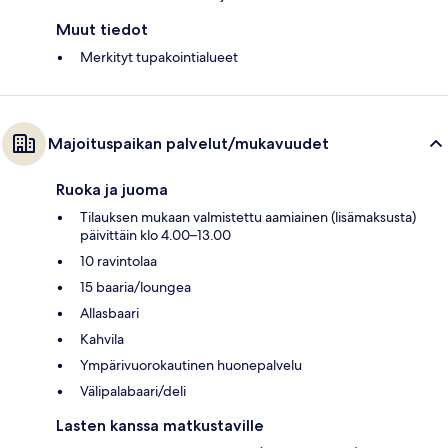
Muut tiedot
Merkityt tupakointialueet
Majoituspaikan palvelut/mukavuudet
Ruoka ja juoma
Tilauksen mukaan valmistettu aamiainen (lisämaksusta)
päivittäin klo 4.00–13.00
10 ravintolaa
15 baaria/loungea
Allasbaari
Kahvila
Ympärivuorokautinen huonepalvelu
Välipalabaari/deli
Lasten kanssa matkustaville