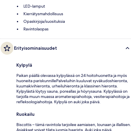
LED-lamput
Kierrätysmahdollisuus
Opaskirjoja/suosituksia
Ravintolaopas
Erityisominaisuudet
Kylpylä
Paikan päällä olevassa kylpylässä on 24 hoitohuonetta ja myös
huoneita pariskunnillePalveluihin kuuluvat syväkudoshieronta,
kuumakivihieronta, urheiluhieronta ja klassinen hieronta.
Kylpylästä löytyy sauna, poreallas ja höyrysauna. Kylpylässä on
tarjolla muun muassa aromaterapiahoitoja, vesiterapiahoitoja ja
refleksologiahoitoja. Kylpylä on auki joka päivä.
Ruokailu
Biscottis – tämä ravintola tarjoilee aamiaisen, lounaan ja illallisen.
Asiakkaat voivat tilata juomia baarista. Auki joka päivä.