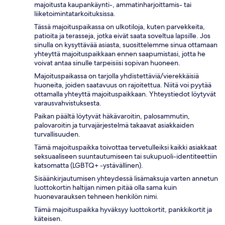
majoitusta kaupankäynti-, ammatinharjoittamis- tai
liiketoimintatarkoituksissa.
Tässä majoituspaikassa on ulkotiloja, kuten parvekkeita,
patioita ja terasseja, jotka eivät saata soveltua lapsille. Jos
sinulla on kysyttävää asiasta, suosittelemme sinua ottamaan
yhteyttä majoituspaikkaan ennen saapumistasi, jotta he
voivat antaa sinulle tarpeisiisi sopivan huoneen.
Majoituspaikassa on tarjolla yhdistettäviä/vierekkäisiä
huoneita, joiden saatavuus on rajoitettua. Niitä voi pyytää
ottamalla yhteyttä majoituspaikkaan. Yhteystiedot löytyvät
varausvahvistuksesta.
Paikan päältä löytyvät häkävaroitin, palosammutin,
palovaroitin ja turvajärjestelmä takaavat asiakkaiden
turvallisuuden.
Tämä majoituspaikka toivottaa tervetulleiksi kaikki asiakkaat
seksuaaliseen suuntautumiseen tai sukupuoli-identiteettiin
katsomatta (LGBTQ+ -ystävällinen).
Sisäänkirjautumisen yhteydessä lisämaksuja varten annetun
luottokortin haltijan nimen pitää olla sama kuin
huonevarauksen tehneen henkilön nimi.
Tämä majoituspaikka hyväksyy luottokortit, pankkikortit ja
käteisen.