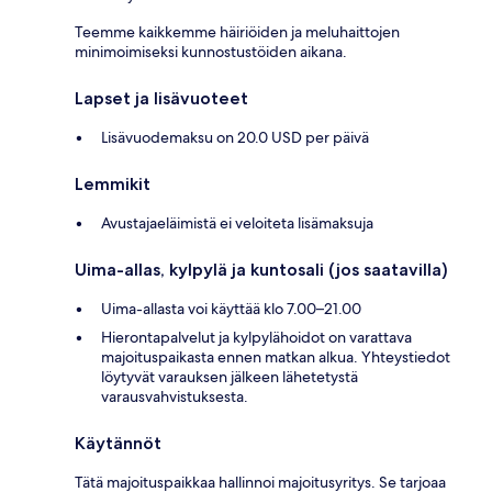
Teemme kaikkemme häiriöiden ja meluhaittojen
minimoimiseksi kunnostustöiden aikana.
Lapset ja lisävuoteet
Lisävuodemaksu on 20.0 USD per päivä
Lemmikit
Avustajaeläimistä ei veloiteta lisämaksuja
Uima-allas, kylpylä ja kuntosali (jos saatavilla)
Uima-allasta voi käyttää klo 7.00–21.00
Hierontapalvelut ja kylpylähoidot on varattava
majoituspaikasta ennen matkan alkua. Yhteystiedot
löytyvät varauksen jälkeen lähetetystä
varausvahvistuksesta.
Käytännöt
Tätä majoituspaikkaa hallinnoi majoitusyritys. Se tarjoaa