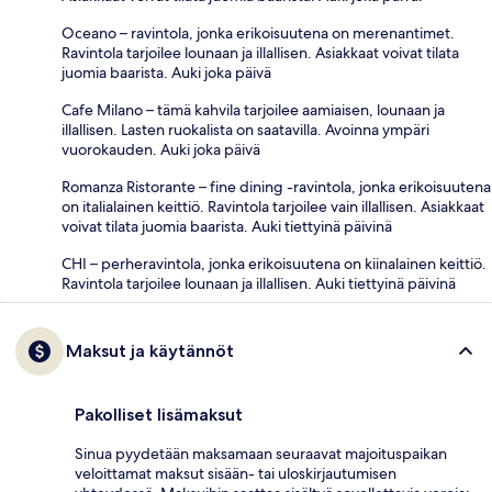
Oceano – ravintola, jonka erikoisuutena on merenantimet.
Ravintola tarjoilee lounaan ja illallisen. Asiakkaat voivat tilata
juomia baarista. Auki joka päivä
Cafe Milano – tämä kahvila tarjoilee aamiaisen, lounaan ja
illallisen. Lasten ruokalista on saatavilla. Avoinna ympäri
vuorokauden. Auki joka päivä
Romanza Ristorante – fine dining -ravintola, jonka erikoisuutena
on italialainen keittiö. Ravintola tarjoilee vain illallisen. Asiakkaat
voivat tilata juomia baarista. Auki tiettyinä päivinä
CHI – perheravintola, jonka erikoisuutena on kiinalainen keittiö.
Ravintola tarjoilee lounaan ja illallisen. Auki tiettyinä päivinä
Maksut ja käytännöt
Pakolliset lisämaksut
Sinua pyydetään maksamaan seuraavat majoituspaikan
veloittamat maksut sisään- tai uloskirjautumisen