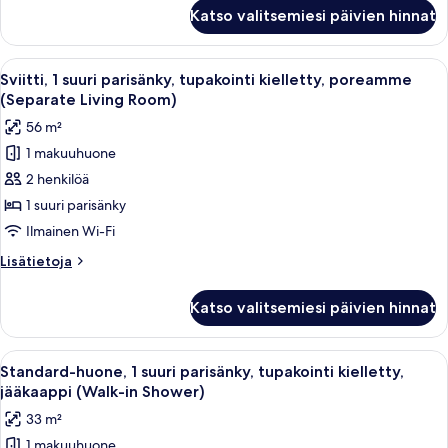
poreamme
Standard-
Katso valitsemiesi päivien hinnat
huone,
kuvat
1
suuri
Avaa
Moderni hotellihuone, jossa on suuri 
6
parisänky,
Sviitti, 1 suuri parisänky, tupakointi kielletty, poreamme
kaikki
tupakointi
(Separate Living Room)
kielletty,
huonetyypin
56 m²
poreamme
Sviitti,
1 makuuhuone
1
2 henkilöä
suuri
parisänky,
1 suuri parisänky
tupakointi
Ilmainen Wi-Fi
kielletty,
Lisätietoja
Lisätietoja
poreamme
huoneesta
(Separate
Sviitti,
Katso valitsemiesi päivien hinnat
1
Living
suuri
Room)
parisänky,
Avaa
Hotellihuone, jossa on sänky, yöpöydät
kuvat
3
tupakointi
Standard-huone, 1 suuri parisänky, tupakointi kielletty,
kaikki
kielletty,
jääkaappi (Walk-in Shower)
poreamme
huonetyypin
33 m²
(Separate
Standard-
Living
1 makuuhuone