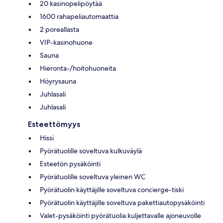
20 kasinopelipöytää
1600 rahapeliautomaattia
2 poreallasta
VIP-kasinohuone
Sauna
Hieronta-/hoitohuoneita
Höyrysauna
Juhlasali
Juhlasali
Esteettömyys
Hissi
Pyörätuolille soveltuva kulkuväylä
Esteetön pysäköinti
Pyörätuolille soveltuva yleinen WC
Pyörätuolin käyttäjille soveltuva concierge-tiski
Pyörätuolin käyttäjille soveltuva pakettiautopysäköinti
Valet-pysäköinti pyörätuolia kuljettavalle ajoneuvolle