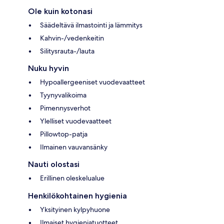
Ole kuin kotonasi
Säädeltävä ilmastointi ja lämmitys
Kahvin-/vedenkeitin
Silitysrauta-/lauta
Nuku hyvin
Hypoallergeeniset vuodevaatteet
Tyynyvalikoima
Pimennysverhot
Ylelliset vuodevaatteet
Pillowtop-patja
Ilmainen vauvansänky
Nauti olostasi
Erillinen oleskelualue
Henkilökohtainen hygienia
Yksityinen kylpyhuone
Ilmaiset hygieniatuotteet