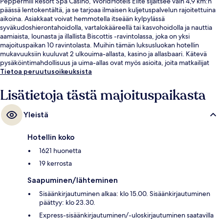
Peppermill Resort Spa Casino, WorldHotels Elite sijaitsee vain 4,9 km:n
päässä lentokentältä, ja se tarjoaa ilmaisen kuljetuspalvelun rajoitettuina
aikoina. Asiakkaat voivat hemmotella itseään kylpylässä
syväkudoshierontahoidolla, vartalokääreellä tai kasvohoidolla ja nauttia
aamiaista, lounasta ja illallista Biscottis -ravintolassa, joka on yksi
majoituspaikan 10 ravintolasta. Muihin tämän luksusluokan hotellin
mukavuuksiin kuuluvat 2 ulkouima-allasta, kasino ja allasbaari. Kätevä
pysäköintimahdollisuus ja uima-allas ovat myös asioita, joita matkailijat
arvostavat.
Tietoa peruutusoikeuksista
Lisätietoja tästä majoituspaikasta
Yleistä
Hotellin koko
1621 huonetta
19 kerrosta
Saapuminen/lähteminen
Sisäänkirjautuminen alkaa: klo 15.00. Sisäänkirjautuminen
päättyy: klo 23.30.
Express-sisäänkirjautuminen/-uloskirjautuminen saatavilla