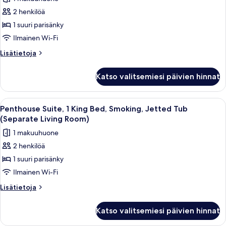
huone,
Room)
2 henkilöä
1
suuri
1 suuri parisänky
parisänky,
Ilmainen Wi-Fi
tupakointi
Lisätietoja
Lisätietoja
kielletty,
huoneesta
jääkaappi
Standard-
Katso valitsemiesi päivien hinnat
huone,
(Walk-
1
in
suuri
Avaa
Moderni hotellihuone, jossa on suuri s
Shower)
9
parisänky,
Penthouse Suite, 1 King Bed, Smoking, Jetted Tub
kaikki
tupakointi
kuvat
(Separate Living Room)
kielletty,
huonetyypin
1 makuuhuone
jääkaappi
Penthouse
(Walk-
2 henkilöä
Suite,
in
1 suuri parisänky
1
Shower)
King
Ilmainen Wi-Fi
Bed,
Lisätietoja
Lisätietoja
Smoking,
huoneesta
Penthouse
Jetted
Katso valitsemiesi päivien hinnat
Suite,
Tub
1