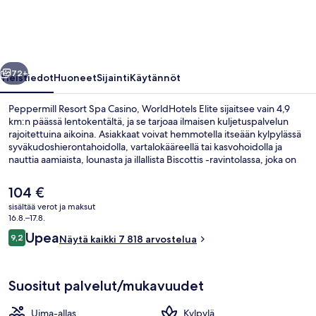
WorldHotels
Elite
valokuvagalleria
llinen
Seuraava
72+
Yleistiedot
Huoneet
Sijainti
Käytännöt
Peppermill Resort Spa Casino, WorldHotels Elite sijaitsee vain 4,9
km:n päässä lentokentältä, ja se tarjoaa ilmaisen kuljetuspalvelun
rajoitettuina aikoina. Asiakkaat voivat hemmotella itseään kylpylässä
syväkudoshierontahoidolla, vartalokääreellä tai kasvohoidolla ja
nauttia aamiaista, lounasta ja illallista Biscottis -ravintolassa, joka on
yksi majoituspaikan 10 ravintolasta. Muihin tämän luksusluokan
hotellin mukavuuksiin kuuluvat 2 ulkouima-allasta, kasino ja
Nykyinen
104 €
allasbaari. Kätevä pysäköintimahdollisuus ja uima-allas ovat myös
hinta
sisältää verot ja maksut
asioita, joita matkailijat arvostavat.
on
16.8.–17.8.
2 ulkouima-allasta avoinna 7.00–21.00,
104 €
Arvostelut
Upea
9,2
Näytä kaikki 7 818 arvostelua
9,2 kautta 10.
Suositut palvelut/mukavuudet
Uima-allas
Kylpylä