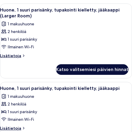
(Separate
King
Avaa
Huoneessa on nahkasohva, puinen kaap
5
Living
Bed,
Huone, 1 suuri parisänky, tupakointi kielletty, jääkaappi
kaikki
Smoking,
Room)
(Larger Room)
Jetted
huonetyypin
kuvat
1 makuuhuone
Tub
Huone,
(Separate
2 henkilöä
1
Living
1 suuri parisänky
suuri
Room)
parisänky,
Ilmainen Wi-Fi
tupakointi
Lisätietoja
Lisätietoja
kielletty,
huoneesta
Huone,
jääkaappi
Katso valitsemiesi päivien hinnat
1
(Larger
suuri
Room)
parisänky,
Avaa
Hotellihuone, jossa on sänky, työpöytä,
5
kuvat
tupakointi
Huone, 1 suuri parisänky, tupakointi kielletty, jääkaappi
kaikki
kielletty,
1 makuuhuone
jääkaappi
huonetyypin
(Larger
2 henkilöä
Huone,
Room)
1
1 suuri parisänky
suuri
Ilmainen Wi-Fi
parisänky,
Lisätietoja
Lisätietoja