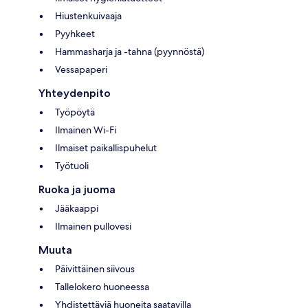
Hiustenkuivaaja
Pyyhkeet
Hammasharja ja -tahna (pyynnöstä)
Vessapaperi
Yhteydenpito
Työpöytä
Ilmainen Wi-Fi
Ilmaiset paikallispuhelut
Työtuoli
Ruoka ja juoma
Jääkaappi
Ilmainen pullovesi
Muuta
Päivittäinen siivous
Tallelokero huoneessa
Yhdistettäviä huoneita saatavilla