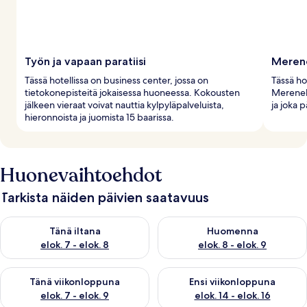
Työn ja vapaan paratiisi
Merene
Tässä hotellissa on business center, jossa on
Tässä hot
tietokonepisteitä jokaisessa huoneessa. Kokousten
Merenelä
jälkeen vieraat voivat nauttia kylpyläpalveluista,
ja joka 
hieronnoista ja juomista 15 baarissa.
Huonevaihtoehdot
Tarkista näiden päivien saatavuus
Tarkista tämän illan saatavuus elok. 7 - elok. 8
Tarkista huomisen saatavuus el
Tänä iltana
Huomenna
elok. 7 - elok. 8
elok. 8 - elok. 9
Tarkista tämän viikonlopun saatavuus elok. 7 - elok. 9
Tarkista ensi viikonlopun saatav
Tänä viikonloppuna
Ensi viikonloppuna
elok. 7 - elok. 9
elok. 14 - elok. 16