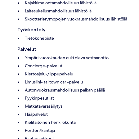
Kajakkimelontamahdollisuus lähistöllä
Laitesukellusmahdollisuus lähistöllä
Skootterien/mopojen vuokrausmahdollisuus lähistöllä
Työskentely
Tietokonepiste
Palvelut
Ympäri vuorokauden auki oleva vastaanotto
Concierge-palvelut
Kiertoajelu-/lippupalvelu
Limusiini- tai town car -palvelu
Autonvuokrausmahdollisuus paikan päällä
Pyykinpesutilat
Matkatavarasäilytys
Hääpalvelut
Kielitaitoinen henkilökunta
Portteri/kantaja
Rantapyyhkeet