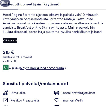
138+
Yleistiedot
Huoneet
Sijainti
Käytännöt
Hotel Regina Sorrento sijaitsee loistavalla paikalla vain 10 minuutin
kävelymatkan päässä kohteista Sorrenton ranta ja Piazza Tasso.
Asiakkaat voivat uida kauden mukaisessa ulkouima-altaassa ja nauttia
aamiaista Breakfast on the Sky -ravintolassa. Muihin palveluihin
kuuluu allasbaari, poreallas ja puutarha. Avulias henkilökunta ja baari
ovat myös asioita, joista matkailijat pitävät.
VIP Access
Nykyinen
315 €
Päivittäinen buffetaamiainen maksust
hinta
sisältää verot ja maksut
on
20.8.–21.8.
315 €
Arvostelut
Upea
9,2
Näytä kaikki 973 arvostelua
9,2 kautta 10.
Suositut palvelut/mukavuudet
Uima-allas
Lentokenttäkuljetukset
Pysäköinti saatavilla
Ilmainen Wi-Fi