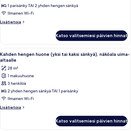
tai
1 parisänky TAI 2 yhden hengen sänkyä
kaksi
Ilmainen Wi-Fi
sänkyä),
Lisätietoja
Lisätietoja
näköala
huoneesta
puutarhaan
Kahden
Katso valitsemiesi päivien hinnat
hengen
kuvat
huone
(yksi
Avaa
Hotellihuone, jossa on sänky, sohva, tu
10
tai
Kahden hengen huone (yksi tai kaksi sänkyä), näköala uima-
kaikki
kaksi
altaalle
sänkyä),
huonetyypin
28 m²
näköala
Kahden
puutarhaan
1 makuuhuone
hengen
3 henkilöä
huone
(yksi
2 yhden hengen sänkyä TAI 1 parisänky
tai
Ilmainen Wi-Fi
kaksi
Lisätietoja
Lisätietoja
sänkyä),
huoneesta
näköala
Kahden
Katso valitsemiesi päivien hinnat
hengen
uima-
huone