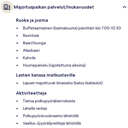
Majoituspaikan palvelut/mukavuudet
Ruoka ja juoma
Buffetaamiainen (lisämaksusta) päivittäin klo 7.00–10.30
Ravintola
Baari/lounge
Allasbaari
Kahvila
Huonepalvelu (rajoitettuina aikoina)
Lasten kanssa matkustaville
Lapset majoittuvat ilmaiseksi (katso lisätiedot)
Aktiviteetteja
Tietoa polkupyöräkierroksista
Lähellä rantaa
Polkupyörävuokraamo lähistöllä
Vaellus-/pyöräilyreittejä lähistöllä