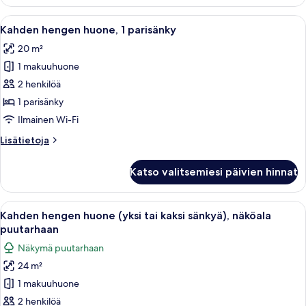
Room
View
with
Avaa
Hotellihuone, jossa on sänky, työpöytä
9
kuvat
Window
Kahden hengen huone, 1 parisänky
kaikki
Internal
20 m²
View
huonetyypin
1 makuuhuone
Kahden
hengen
2 henkilöä
huone,
1 parisänky
1
Ilmainen Wi-Fi
parisänky
Lisätietoja
Lisätietoja
kuvat
huoneesta
Kahden
Katso valitsemiesi päivien hinnat
hengen
huone,
1
Avaa
Moderni hotellihuone, jossa on sänky, 
7
parisänky
Kahden hengen huone (yksi tai kaksi sänkyä), näköala
kaikki
puutarhaan
huonetyypin
Näkymä puutarhaan
Kahden
24 m²
hengen
1 makuuhuone
huone
(yksi
2 henkilöä