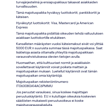
turvajärjestelmä ja ensiapupakkaus takaavat asiakkaiden
turvallisuuden.
Tämä majoituspaikka hyväksyy luottokortit, pankkikortit ja
käteisen.
Hyväksytyt luottokortit: Visa, Mastercard ja American
Express
Tämä majoituspaikka pidättää oikeuden tehdä valtuutuksen
asiakkaan luottokortille etukäteen.
Kansallisten määräysten vuoksi käteismaksut eivät voi ylittää
5000 EUR:n suuruista summaa tässä majoituspaikassa. Saat
lisätietoja asiasta ottamalla yhteyttä majoituspaikkaan
varausvahvistuksessa olevien tietojen avulla.
Huomaathan, että kulttuuriset normit ja asiakkaisiin
sovellettavat käytännöt voivat poiketa maittain ja
majoituspaikan mukaan. Luetellut käytännöt ovat tämän
majoituspaikan omia käytäntöjä.
Majoituspaikan rekisteröintinumero
IT063080A14AC6PMMU
Jos peruutat varauksesi, sinua koskee majoittajan
peruutuskäytäntö. EU:n kuluttajan oikeuksia koskevien
säädösten mukaisesti peruutusoikeus ei koske
majoitusvarauspalveluita.