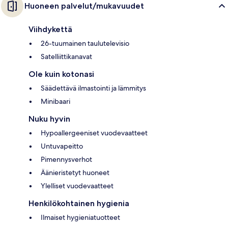
Huoneen palvelut/mukavuudet
Viihdykettä
26-tuumainen taulutelevisio
Satelliittikanavat
Ole kuin kotonasi
Säädettävä ilmastointi ja lämmitys
Minibaari
Nuku hyvin
Hypoallergeeniset vuodevaatteet
Untuvapeitto
Pimennysverhot
Äänieristetyt huoneet
Ylelliset vuodevaatteet
Henkilökohtainen hygienia
Ilmaiset hygieniatuotteet