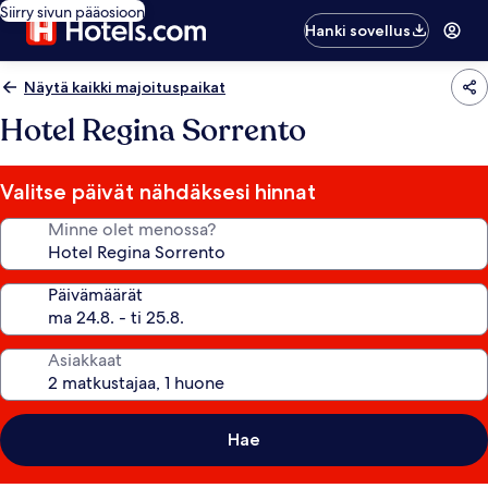
Siirry sivun pääosioon
Hanki sovellus
Näytä kaikki majoituspaikat
Hotel Regina Sorrento
Valitse päivät nähdäksesi hinnat
Minne olet menossa?
Päivämäärät
Asiakkaat
Hae