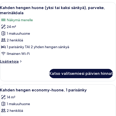
altaalle
(yksi
Avaa
Hotellihuone, jossa on sänky, työpöytä 
kuvat
17
tai
Kahden hengen huone (yksi tai kaksi sänkyä), parveke,
kaikki
kaksi
merinäköala
sänkyä),
huonetyypin
Näkymä merelle
näköala
Kahden
uima-
24 m²
hengen
altaalle
1 makuuhuone
huone
(yksi
2 henkilöä
tai
1 parisänky TAI 2 yhden hengen sänkyä
kaksi
Ilmainen Wi-Fi
sänkyä),
Lisätietoja
Lisätietoja
parveke,
huoneesta
merinäköala
Kahden
Katso valitsemiesi päivien hinnat
hengen
kuvat
huone
(yksi
Avaa
Hotellihuone, jossa on sänky, työpöytä,
8
tai
Kahden hengen economy-huone, 1 parisänky
kaikki
kaksi
14 m²
sänkyä),
huonetyypin
parveke,
1 makuuhuone
Kahden
merinäköala
hengen
2 henkilöä