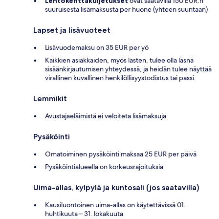
Lentokenttäkuljetukset
ovat saatavilla 150 EUR:n
suuruisesta lisämaksusta per huone (yhteen suuntaan)
Lapset ja lisävuoteet
Lisävuodemaksu on 35 EUR per yö
Kaikkien asiakkaiden, myös lasten, tulee olla läsnä
sisäänkirjautumisen yhteydessä, ja heidän tulee näyttää
virallinen kuvallinen henkilöllisyystodistus tai passi.
Lemmikit
Avustajaeläimistä ei veloiteta lisämaksuja
Pysäköinti
Omatoiminen pysäköinti maksaa 25 EUR per päivä
Pysäköintialueella on korkeusrajoituksia
Uima-allas, kylpylä ja kuntosali (jos saatavilla)
Kausiluontoinen uima-allas on käytettävissä 01.
huhtikuuta – 31. lokakuuta