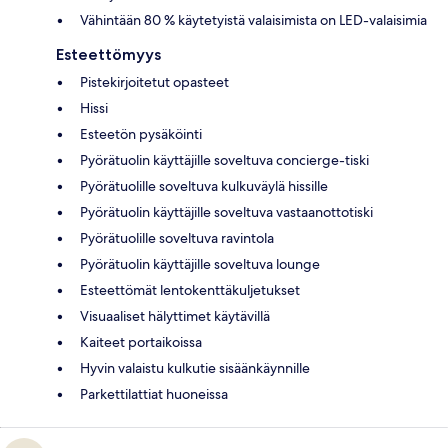
Vähintään 80 % käytetyistä valaisimista on LED-valaisimia
Esteettömyys
Pistekirjoitetut opasteet
Hissi
Esteetön pysäköinti
Pyörätuolin käyttäjille soveltuva concierge-tiski
Pyörätuolille soveltuva kulkuväylä hissille
Pyörätuolin käyttäjille soveltuva vastaanottotiski
Pyörätuolille soveltuva ravintola
Pyörätuolin käyttäjille soveltuva lounge
Esteettömät lentokenttäkuljetukset
Visuaaliset hälyttimet käytävillä
Kaiteet portaikoissa
Hyvin valaistu kulkutie sisäänkäynnille
Parkettilattiat huoneissa