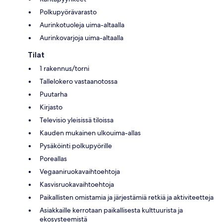
Polkupyörävarasto
Aurinkotuoleja uima-altaalla
Aurinkovarjoja uima-altaalla
Tilat
1 rakennus/torni
Tallelokero vastaanotossa
Puutarha
Kirjasto
Televisio yleisissä tiloissa
Kauden mukainen ulkouima-allas
Pysäköinti polkupyörille
Poreallas
Vegaaniruokavaihtoehtoja
Kasvisruokavaihtoehtoja
Paikallisten omistamia ja järjestämiä retkiä ja aktiviteetteja
Asiakkaille kerrotaan paikallisesta kulttuurista ja
ekosysteemistä