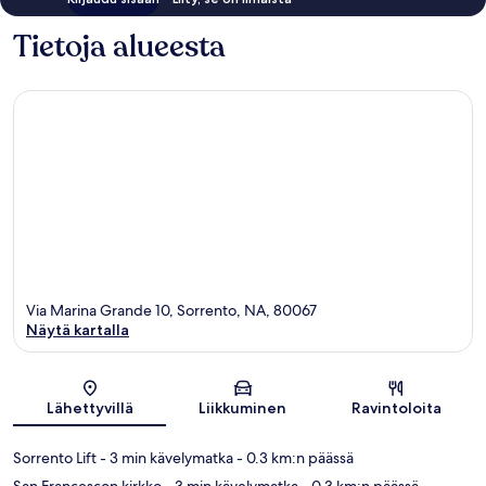
Tietoja alueesta
Via Marina Grande 10, Sorrento, NA, 80067
Näytä kartalla
Kartta
Lähettyvillä
Liikkuminen
Ravintoloita
Sorrento Lift
- 3 min kävelymatka
- 0.3 km:n päässä
San Francescon kirkko
- 3 min kävelymatka
- 0.3 km:n päässä