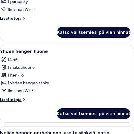
economy-
1 parisänky
huone,
Ilmainen Wi-Fi
1
Lisätietoja
Lisätietoja
parisänky
huoneesta
kuvat
Kahden
Katso valitsemiesi päivien hinnat
hengen
economy-
huone,
Avaa
Hotellihuone, jossa on sänky, työpöytä 
8
1
Yhden hengen huone
kaikki
parisänky
14 m²
huonetyypin
1 makuuhuone
Yhden
hengen
1 henkilö
huone
1 yhden hengen sänky
kuvat
Ilmainen Wi-Fi
Lisätietoja
Lisätietoja
huoneesta
Yhden
Katso valitsemiesi päivien hinnat
hengen
huone
Avaa
Hotellihuone, jossa on kaksi sänkyä,
4
Neljän hengen perhehuone, useita sänkyjä, patio