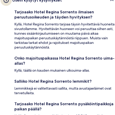
Usein kysytyt kysymykset
Tarjoaako Hotel Regina Sorrento ilmaisen
peruutusoikeuden ja täyden hyvityksen?
Kyllä, Hotel Regina Sorrento tarjoaa täysin hyvitettäviä huoneita
sivustollamme. Hyvitettävän huoneen voi peruuttaa siihen asti,
kunnes sisäänkirjautumiseen on muutama päivä aikaa
majoituspaikan peruutuskäytännöistä riippuen. Muista vain
tarkistaa tarkat ehdot ja rajoitukset majoituspaikan
peruutuskäytännöistä.
Onko majoituspaikassa Hotel Regina Sorrento uima-
allas?
Kyllä, täällä on kauden mukainen ulkouima-allas.
Salliiko Hotel Regina Sorrento lemmikit?
Lemmikkejä ei valitettavasti sallita, mutta avustajaeläimet ovat
tervetulleita.
Tarjoaako Hotel Regina Sorrento pysäköintipaikkoja
paikan päällä?