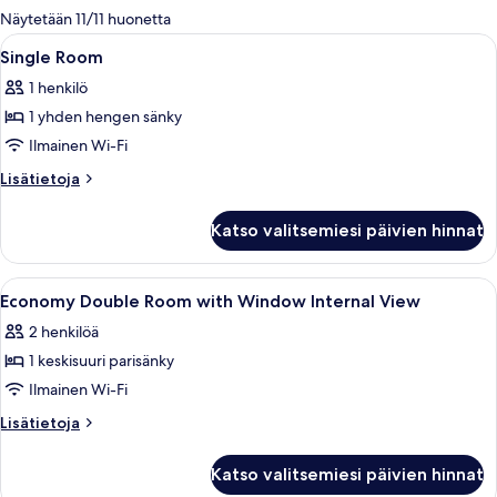
olevia
Näytetään 11/11 huonetta
suodattimia
Avaa
Hotellihuone, jossa on sänky, työpöytä, 
10
Single Room
kaikki
1 henkilö
huonetyypin
1 yhden hengen sänky
Single
Room
Ilmainen Wi-Fi
kuvat
Lisätietoja
Lisätietoja
huoneesta
Single
Katso valitsemiesi päivien hinnat
Room
Avaa
Hotellihuone, jossa on sänky, työpöytä
8
Economy Double Room with Window Internal View
kaikki
2 henkilöä
huonetyypin
1 keskisuuri parisänky
Economy
Double
Ilmainen Wi-Fi
Room
Lisätietoja
Lisätietoja
with
huoneesta
Economy
Window
Katso valitsemiesi päivien hinnat
Double
Internal