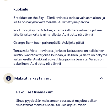
Ruokailu
Breakfast on the Sky – Tämä ravintola tarjoaa vain aamiaisen, ja
sieltä on näkymä valtamerelle. Auki tiettyinä päivinä.
Roof Top (May to October) - Tämä kattoterassibaari sijaitsee
lähellä valtamerta ja uima-allasta. Auki tiettyinä päivinä
Orange Bar – baari paikanpäällä. Auki joka päivä
Terrazza La Vista – ravintola, jonka erikoisuutena on italialainen
keittiö. Ravintola tarjoilee lounaan ja illallisen, ja sieltä on näkymä
valtamerelle. Asiakkaat voivat tilata juomia baarista. Varaus on
pakollinen. Auki tiettyinä päivinä
Maksut ja käytännöt
Pakolliset lisämaksut
Sinua pyydetään maksamaan seuraavat majoituspaikan
veloittamat maksut sisään- tai uloskirjautumisen