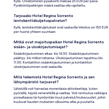
Kyllä. Omatoiminen pysäköinti maksaa 25 EUR per päivä.
Pysäköintipaikkojen määrä saattaa olla rajoitettu.
Tarjoaako Hotel Regina Sorrento
lentokenttäkuljetuspalvelun?
Kyllä, lentokenttäkuljetukset ovat saatavilla.Veloitus on 150 EUR
per huone yhteen suuntaan.
Mitkä ovat majoituspaikan Hotel Regina Sorrento
sisään- ja uloskirjautumisajat?
Sisäänkirjautuminen alkaa: klo 14.00. Sisäänkirjautuminen
päättyy: klo milloin tahansa. Uloskirjautuminen tapahtuu klo
11.00. Kontaktiton sisäänkirjautuminen ja kontaktiton
uloskirjautuminen ovat saatavilla.
Mitä tekemistä Hotel Regina Sorrento ja sen
lähiympäristö tarjoavat?
Lähistöllä voit harrastaa monenlaisia aktiviteetteja, kuten
pyöräillä, käydä veneretkillä ja vaeltaa. Voit rentoutua vaikkapa
porealtaassa tai hyödyntää muut palvelut/mukavuudet, joihin
kuuluvat kauden mukainen ulkouima-allas ja puutarha.