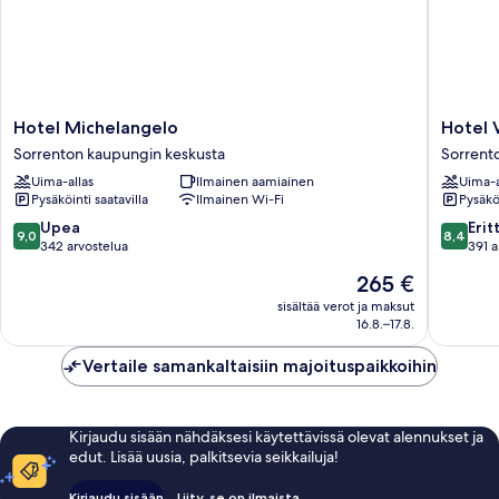
Hotel
Hotel
Hotel Michelangelo
Hotel V
Michelangelo
Villa
Sorrenton kaupungin keskusta
Sorrento
Sorrenton
Maria
Uima-allas
Ilmainen aamiainen
Uima-a
kaupungin
Sorrent
Pysäköinti saatavilla
Ilmainen Wi-Fi
Pysäköi
keskusta
historial
keskust
9.0
8.4
Upea
Erit
9,0
8,4
kautta
kautta
342 arvostelua
391 a
10,
10,
Hinta
265 €
Upea,
Erittäin
on
342
hyvä,
sisältää verot ja maksut
265 €
16.8.–17.8.
arvostelua
391
arvostel
Vertaile samankaltaisiin majoituspaikkoihin
Kirjaudu sisään nähdäksesi käytettävissä olevat alennukset ja
edut. Lisää uusia, palkitsevia seikkailuja!
Kirjaudu sisään
Liity, se on ilmaista