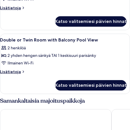
merinäköala
Lisätietoja
Lisätietoja
kuvat
huoneesta
Kahden
Katso valitsemiesi päivien hinnat
hengen
panoraamahuone,
1
Avaa
Hotellihuone, jossa on sänky, sohva, tu
10
parisänky,
Double or Twin Room with Balcony Pool View
kaikki
parveke,
2 henkilöä
merinäköala
huonetyypin
2 yhden hengen sänkyä TAI 1 keskisuuri parisänky
Double
or
Ilmainen Wi-Fi
Twin
Lisätietoja
Lisätietoja
Room
huoneesta
Double
with
Katso valitsemiesi päivien hinnat
or
Balcony
Twin
Pool
Room
Samankaltaisia majoituspaikkoja
View
with
Balcony
kuvat
Hotel Michelangelo
Hotel Vil
Pool
View