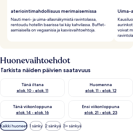
ateriointimahdollisuus merimaisemissa
Uima-al
Nauti meri- ja uima-allasnäkymistä ravintolassa,
Kausiluo
rentoudu hotellin baarissa tai käy kahvilassa. Buffet-
aurinkot
aamiaisella on vegaanisia ja kasvisvaihtoehtoja.
voivat m
ravintol
Huonevaihtoehdot
Tarkista näiden päivien saatavuus
Tarkista tämän illan saatavuus elok. 10 - elok. 11
Tarkista huomisen saatavuus elo
Tänä iltana
Huomenna
elok. 10 - elok. 11
elok. 11 - elok. 12
Tarkista tämän viikonlopun saatavuus elok. 14 - elok. 16
Tarkista ensi viikonlopun saata
Tänä viikonloppuna
Ensi viikonloppuna
elok. 14 - elok. 16
elok. 21 - elok. 23
Huoneille
Kaikki huoneet
1 sänky
2 sänkyä
3+ sänkyä
saatavilla