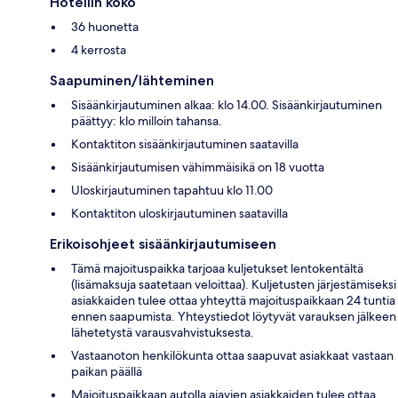
Hotellin koko
36 huonetta
4 kerrosta
Saapuminen/lähteminen
Sisäänkirjautuminen alkaa: klo 14.00. Sisäänkirjautuminen
päättyy: klo milloin tahansa.
Kontaktiton sisäänkirjautuminen saatavilla
Sisäänkirjautumisen vähimmäisikä on 18 vuotta
Uloskirjautuminen tapahtuu klo 11.00
Kontaktiton uloskirjautuminen saatavilla
Erikoisohjeet sisäänkirjautumiseen
Tämä majoituspaikka tarjoaa kuljetukset lentokentältä
(lisämaksuja saatetaan veloittaa). Kuljetusten järjestämiseksi
asiakkaiden tulee ottaa yhteyttä majoituspaikkaan 24 tuntia
ennen saapumista. Yhteystiedot löytyvät varauksen jälkeen
lähetetystä varausvahvistuksesta.
Vastaanoton henkilökunta ottaa saapuvat asiakkaat vastaan
paikan päällä
Majoituspaikkaan autolla ajavien asiakkaiden tulee ottaa