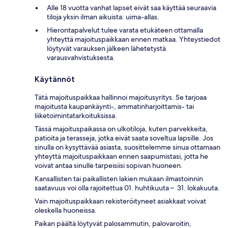
Alle 18 vuotta vanhat lapset eivät saa käyttää seuraavia
tiloja yksin ilman aikuista: uima-allas.
Hierontapalvelut tulee varata etukäteen ottamalla
yhteyttä majoituspaikkaan ennen matkaa. Yhteystiedot
löytyvät varauksen jälkeen lähetetystä
varausvahvistuksesta.
Käytännöt
Tätä majoituspaikkaa hallinnoi majoitusyritys. Se tarjoaa
majoitusta kaupankäynti-, ammatinharjoittamis- tai
liiketoimintatarkoituksissa.
Tässä majoituspaikassa on ulkotiloja, kuten parvekkeita,
patioita ja terasseja, jotka eivät saata soveltua lapsille. Jos
sinulla on kysyttävää asiasta, suosittelemme sinua ottamaan
yhteyttä majoituspaikkaan ennen saapumistasi, jotta he
voivat antaa sinulle tarpeisiisi sopivan huoneen.
Kansallisten tai paikallisten lakien mukaan ilmastoinnin
saatavuus voi olla rajoitettua 01. huhtikuuta – 31. lokakuuta.
Vain majoituspaikkaan rekisteröityneet asiakkaat voivat
oleskella huoneissa.
Paikan päältä löytyvät palosammutin, palovaroitin,