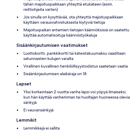
tähän majoituspaikkaan yhteyttä etukäteen (esim.
reittiohjeita varten)
Jos sinulla on kysyttävää, ota yhteyttä majoituspaikkaan
käyttäen varausvahvistuksesta löytyviä tietoja
Majoituspaikan antamien tietojen käännöksissä on saatettu
käyttää automatisoituja käännöstyökaluja
Sisäänkirjautumisen vaatimukset
Luottokortti, pankkikortti tai käteistakuumaksu vaaditaan
satunnaisten kulujen varalta
Virallinen kuvallinen henkilöllisyystodistus saatetaan vaatia
Sisäänkirjautumisen alaikäraja on 18
Lapset
Yksi korkeintaan 2 vuotta vanha lapsi voi yöpyä ilmaiseksi,
kun hän käyttää vanhemman tai huoltajan huoneessa olevia
sänkyjä.
Ei vauvansänkyjä
Lemmikit
Lemmikkejä ei sallita