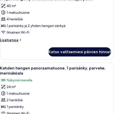
kaikki
40 m²
huonetyypin
1 makuuhuone
Neljän
hengen
4 henkilöä
perhehuone,
1 parisänky ja 2 yhden hengen sänkyä
useita
Ilmainen Wi-Fi
sänkyjä,
Lisätietoja
Lisätietoja
patio
huoneesta
kuvat
Neljän
Katso valitsemiesi päivien hinnat
hengen
perhehuone,
useita
Avaa
Hotellihuone, jossa on sänky, tuoli, tel
9
sänkyjä,
Kahden hengen panoraamahuone, 1 parisänky, parveke,
kaikki
patio
merinäköala
huonetyypin
Näkymä merelle
Kahden
24 m²
hengen
1 makuuhuone
panoraamahuone,
1
2 henkilöä
parisänky,
1 parisänky
parveke,
Ilmainen Wi-Fi