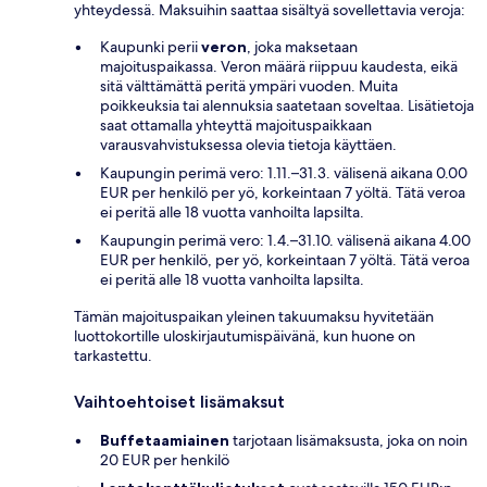
yhteydessä. Maksuihin saattaa sisältyä sovellettavia veroja:
Kaupunki perii
veron
, joka maksetaan
majoituspaikassa. Veron määrä riippuu kaudesta, eikä
sitä välttämättä peritä ympäri vuoden. Muita
poikkeuksia tai alennuksia saatetaan soveltaa. Lisätietoja
saat ottamalla yhteyttä majoituspaikkaan
varausvahvistuksessa olevia tietoja käyttäen.
Kaupungin perimä vero: 1.11.–31.3. välisenä aikana 0.00
EUR per henkilö per yö, korkeintaan 7 yöltä. Tätä veroa
ei peritä alle 18 vuotta vanhoilta lapsilta.
Kaupungin perimä vero: 1.4.–31.10. välisenä aikana 4.00
EUR per henkilö, per yö, korkeintaan 7 yöltä. Tätä veroa
ei peritä alle 18 vuotta vanhoilta lapsilta.
Tämän majoituspaikan yleinen takuumaksu hyvitetään
luottokortille uloskirjautumispäivänä, kun huone on
tarkastettu.
Vaihtoehtoiset lisämaksut
Buffetaamiainen
tarjotaan lisämaksusta, joka on noin
20 EUR per henkilö