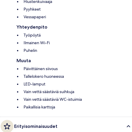
Hiustenkuivaaja
Pyyhkeet
Vessapaperi
Yhteydenpito
Työpöytä
Ilmainen Wi-Fi
Puhelin
Muuta
Päivittäinen siivous
Tallelokero huoneessa
LED-lamput
Vain vettä säästäviä suihkuja
Vain vettä säästäviä WC-istuimia
Paikallisia karttoja
Erityisominaisuudet