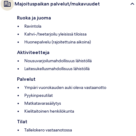
Majoituspaikan palvelut/mukavuudet
Ruoka ja juoma
Ravintola
Kahvi-/teetarjoilu yleisissä tiloissa
Huonepalvelu (rajoitettuina aikoina)
Aktiviteetteja
Nousuvarjoilumahdollisuus lähistöllä
Laitesukellusmahdollisuus lähistöllä
Palvelut
Ympäri vuorokauden auki oleva vastaanotto
Pyykinpesutilat
Matkatavarasäilytys
Kielitaitoinen henkilökunta
Tilat
Tallelokero vastaanotossa