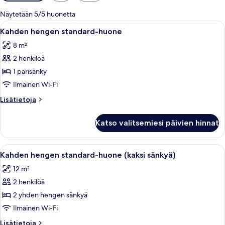
saatavilla
olevia
Näytetään 5/5 huonetta
suodattimia
Avaa
Hotellihuone, jossa on sänky, pieni telev
5
Kahden hengen standard-huone
kaikki
8 m²
huonetyypin
2 henkilöä
Kahden
hengen
1 parisänky
standard-
Ilmainen Wi-Fi
huone
Lisätietoja
Lisätietoja
kuvat
huoneesta
Kahden
Katso valitsemiesi päivien hinnat
hengen
standard-
huone
Avaa
Pieni huone, jossa on kaksi sänkyä, te
4
Kahden hengen standard-huone (kaksi sänkyä)
kaikki
12 m²
huonetyypin
2 henkilöä
Kahden
hengen
2 yhden hengen sänkyä
standard-
Ilmainen Wi-Fi
huone
Lisätietoja
Lisätietoja