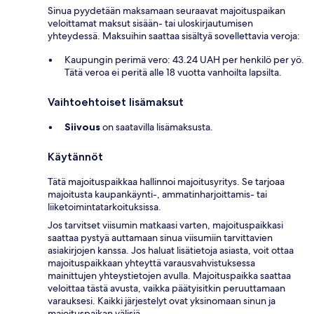
Sinua pyydetään maksamaan seuraavat majoituspaikan
veloittamat maksut sisään- tai uloskirjautumisen
yhteydessä. Maksuihin saattaa sisältyä sovellettavia veroja:
Kaupungin perimä vero: 43.24 UAH per henkilö per yö.
Tätä veroa ei peritä alle 18 vuotta vanhoilta lapsilta.
Vaihtoehtoiset lisämaksut
Siivous
on saatavilla lisämaksusta.
Käytännöt
Tätä majoituspaikkaa hallinnoi majoitusyritys. Se tarjoaa
majoitusta kaupankäynti-, ammatinharjoittamis- tai
liiketoimintatarkoituksissa.
Jos tarvitset viisumin matkaasi varten, majoituspaikkasi
saattaa pystyä auttamaan sinua viisumiin tarvittavien
asiakirjojen kanssa. Jos haluat lisätietoja asiasta, voit ottaa
majoituspaikkaan yhteyttä varausvahvistuksessa
mainittujen yhteystietojen avulla. Majoituspaikka saattaa
veloittaa tästä avusta, vaikka päätyisitkin peruuttamaan
varauksesi. Kaikki järjestelyt ovat yksinomaan sinun ja
majoituspaikan välisiä.