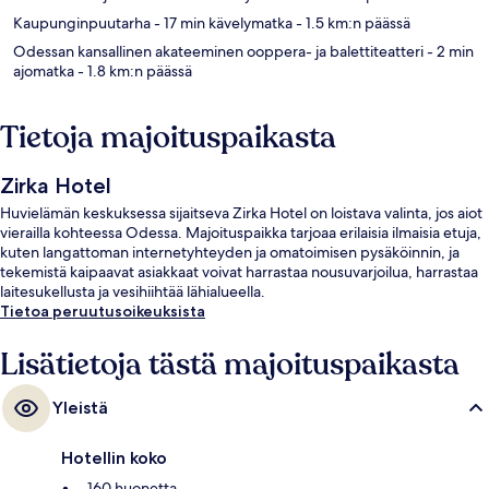
Kaupunginpuutarha
- 17 min kävelymatka
- 1.5 km:n päässä
Odessan kansallinen akateeminen ooppera- ja balettiteatteri
- 2 min
ajomatka
- 1.8 km:n päässä
Tietoja majoituspaikasta
Zirka Hotel
Huvielämän keskuksessa sijaitseva Zirka Hotel on loistava valinta, jos aiot
vierailla kohteessa Odessa. Majoituspaikka tarjoaa erilaisia ilmaisia etuja,
kuten langattoman internetyhteyden ja omatoimisen pysäköinnin, ja
tekemistä kaipaavat asiakkaat voivat harrastaa nousuvarjoilua, harrastaa
laitesukellusta ja vesihiihtää lähialueella.
Tietoa peruutusoikeuksista
Lisätietoja tästä majoituspaikasta
Yleistä
Hotellin koko
160 huonetta