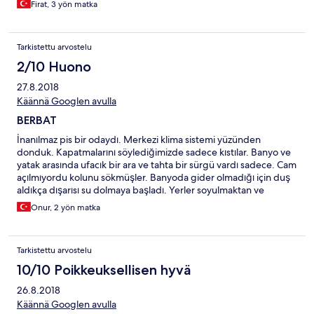
Firat, 3 yön matka
Tarkistettu arvostelu
2/10 Huono
27.8.2018
Käännä Googlen avulla
BERBAT
İnanılmaz pis bir odaydı. Merkezi klima sistemi yüzünden
donduk. Kapatmalarını söylediğimizde sadece kıstılar. Banyo ve
yatak arasında ufacık bir ara ve tahta bir sürgü vardı sadece. Cam
açılmıyordu kolunu sökmüşler. Banyoda gider olmadığı için duş
aldıkça dışarısı su dolmaya başladı. Yerler soyulmaktan ve
pislikten simsiyahtı. Çarşaflar lekeli, yastıklar taş gibiydi. Kısaca
Onur, 2 yön matka
özetlersem hotel değil hostel hatta hostelden bile daha vasattı.
Kiev’de geceliği 30 liraya kaldığımız hostel buraya gelip hizmet
ve temizlik dersi vermeli. Bir daha da bu siteyi asla tercih etmem
Tarkistettu arvostelu
ilk ve son oldu.
10/10 Poikkeuksellisen hyvä
26.8.2018
Käännä Googlen avulla