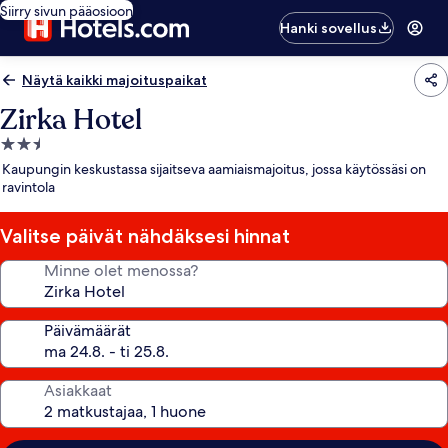
Siirry sivun pääosioon
Hanki sovellus
Näytä kaikki majoituspaikat
Zirka Hotel
2.5
tähden
Kaupungin keskustassa sijaitseva aamiaismajoitus, jossa käytössäsi on
majoituspaikka
ravintola
Valitse päivät nähdäksesi hinnat
Minne olet menossa?
Päivämäärät
Asiakkaat