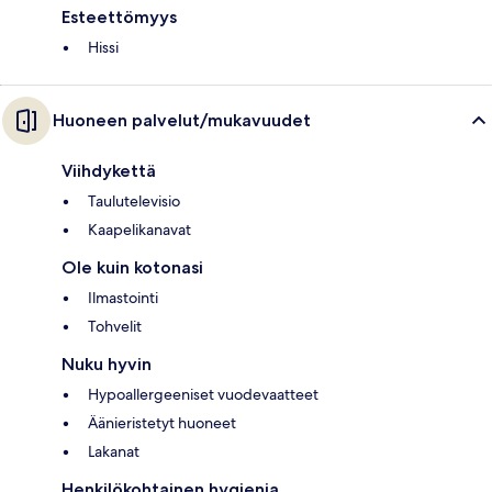
Esteettömyys
Hissi
Huoneen palvelut/mukavuudet
Viihdykettä
Taulutelevisio
Kaapelikanavat
Ole kuin kotonasi
Ilmastointi
Tohvelit
Nuku hyvin
Hypoallergeeniset vuodevaatteet
Äänieristetyt huoneet
Lakanat
Henkilökohtainen hygienia