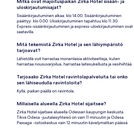
Mitkä ovat majoituspaikan Zirka Hotel sisään- ja
uloskirjautumisajat?
Sisäänkirjautuminen alkaa: klo 14.00. Sisäänkirjautuminen
päättyy: klo 0.00. Uloskirjautuminen tapahtuu klo 11.30.
Express-sisäänkirjautuminen ja express-uloskirjautuminen ovat
saatavilla.
Mitä tekemistä Zirka Hotel ja sen lähiympäristö
tarjoavat?
Lähistöllä voit harrastaa monenlaisia aktiviteetteja, kuten
harrastaa nousuvarjoilua, harrastaa laitesukellusta ja vesihiihtää.
Tarjoaako Zirka Hotel ravintolapalveluita tai onko
sen lähiseudulla ravintoloita?
Kyllä, paikan päällä on ravintola.
Millaisella alueella Zirka Hotel sijaitsee?
Zirka Hotel sijaitsee alueella Odessan kaupungin keskusta.
Tikva Odesa -juutalaisyhteisö on vain 11 minuutin ja Odesa
Passage -ostoskeskus vain 12 minuutin kävelymatkan päässä.