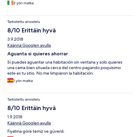
sink which was unnecessary because there was certainly room
2 yön matka
for the toilet to be out of the way.
Tarkistettu arvostelu
8/10 Erittäin hyvä
3.9.2018
Käännä Googlen avulla
Aguanta si quieres ahorrar
Si puedes aguantar una habitación sin ventana y solo quieres
una cama bien situada cerca del centro pagando poquísimo
este es tu sitio. No me limpiaron la habitación.
1 yön matka
Tarkistettu arvostelu
8/10 Erittäin hyvä
1.9.2018
Käännä Googlen avulla
Fiyatına göre temiz ve güvenli.