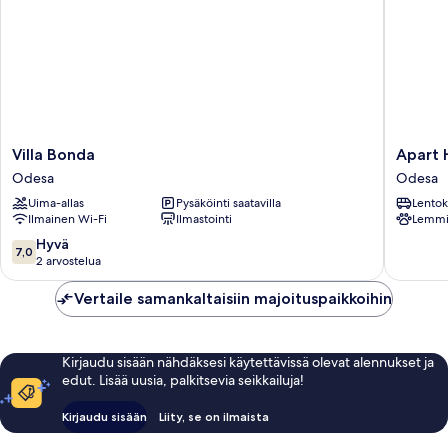
Villa
Apart
Villa Bonda
Apart 
Bonda
Hotel
Odesa
Odesa
Odesa
Dom
Uima-allas
Pysäköinti saatavilla
Lentok
Odesa
Ilmainen Wi-Fi
Ilmastointi
Lemmik
7.0
Hyvä
7,0
kautta
2 arvostelua
10,
Hyvä,
Vertaile samankaltaisiin majoituspaikkoihin
2
arvostelua
Kirjaudu sisään nähdäksesi käytettävissä olevat alennukset ja
edut. Lisää uusia, palkitsevia seikkailuja!
Kirjaudu sisään
Liity, se on ilmaista