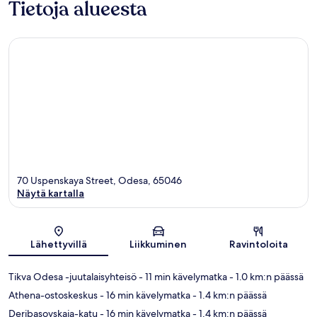
Tietoja alueesta
70 Uspenskaya Street, Odesa, 65046
Näytä kartalla
Kartta
Lähettyvillä
Liikkuminen
Ravintoloita
Tikva Odesa -juutalaisyhteisö
- 11 min kävelymatka
- 1.0 km:n päässä
Athena-ostoskeskus
- 16 min kävelymatka
- 1.4 km:n päässä
Deribasovskaja-katu
- 16 min kävelymatka
- 1.4 km:n päässä