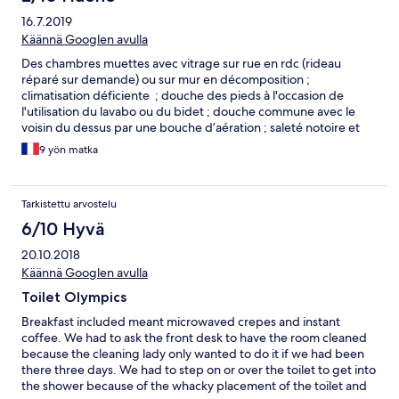
16.7.2019
Käännä Googlen avulla
Des chambres muettes avec vitrage sur rue en rdc (rideau
réparé sur demande) ou sur mur en décomposition ;
climatisation déficiente ; douche des pieds à l'occasion de
l'utilisation du lavabo ou du bidet ; douche commune avec le
voisin du dessus par une bouche d’aération ; saleté notoire et
aucun ménage ; mais service de nuit pour des chambres à
9 yön matka
l'occasion d'une certaine commercialisation ; bruit la nuit par les
commerçantes et le passage des chariots de ménage ; petit
déjeuner frugal servi par un personnel peu sympathique
Tarkistettu arvostelu
6/10 Hyvä
20.10.2018
Käännä Googlen avulla
Toilet Olympics
Breakfast included meant microwaved crepes and instant
coffee. We had to ask the front desk to have the room cleaned
because the cleaning lady only wanted to do it if we had been
there three days. We had to step on or over the toilet to get into
the shower because of the whacky placement of the toilet and