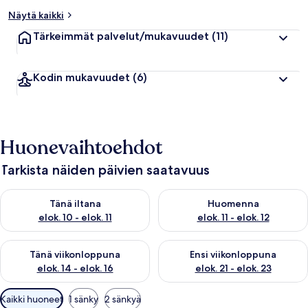
Näytä kaikki
Tärkeimmät palvelut/mukavuudet
(11)
Kodin mukavuudet
(6)
Huonevaihtoehdot
Tarkista näiden päivien saatavuus
Tarkista tämän illan saatavuus elok. 10 - elok. 11
Tarkista huomisen saatavuus elo
Tänä iltana
Huomenna
elok. 10 - elok. 11
elok. 11 - elok. 12
Tarkista tämän viikonlopun saatavuus elok. 14 - elok. 16
Tarkista ensi viikonlopun saata
Tänä viikonloppuna
Ensi viikonloppuna
elok. 14 - elok. 16
elok. 21 - elok. 23
Huoneille
Kaikki huoneet
1 sänky
2 sänkyä