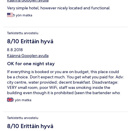
Käännä Googlen avulla
Very simple hotel, however nicely located and functional.
5 yön matka
Tarkistettu arvostelu
8/10 Erittäin hyvä
8.8.2018
Käännä Googlen avulla
OK for one night stay
If everything is booked or you are on budget, this place could
be a choice. Don’t expect much. You get what you paid for. Adv:
city centre, water provided; decent breakfast. Disadvantage:
VERY small room, poor WiFi, staff was smoking inside the
building even though it is prohibited (seen the bartender who
was smoking on the 3rd floor).
1 yön matka
Tarkistettu arvostelu
8/10 Erittäin hyvä