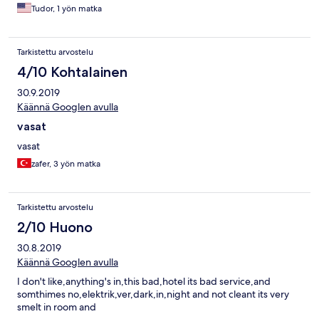
Tudor, 1 yön matka
Tarkistettu arvostelu
4/10 Kohtalainen
30.9.2019
Käännä Googlen avulla
vasat
vasat
zafer, 3 yön matka
Tarkistettu arvostelu
2/10 Huono
30.8.2019
Käännä Googlen avulla
I don't like,anything's in,this bad,hotel its bad service,and
somthimes no,elektrik,ver,dark,in,night and not cleant its very
smelt in room and