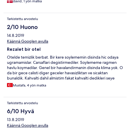
david, 1 yön matka
Tarkistettu arvostelu
2/10 Huono
14.8.2019
Käännä Googlen avulla
Rezalet bir otel
Otelde temizlik berbat. Bir kere soylememin disinda hic odaya
ugramamislar. Carsaflari degistirmediler. Soylememe ragmen
havlu koymadilar. Genel bir havalandirmanin disinda klima yok. O
da bir gece calisti diger geceler havasizliktan ve sicaktan
bunaldik. Kahvalti dahil almistim fakat kahvalti dedikleri seye
bakamadik bile. Suratsiz ve ingilizce bilmeyen mutfak gorevlileri
Mustafa, 4 yön matka
var. Ilk sabahtan sonra ugramadik bile. Odada wifi cekmiyordu
vedolap yoktu.Esyalari cantadan cikaramadik.Eski 37 ekran tuplu
tv koymuslar.Bir tek merkeze yakinligi fena degil. Otelden her
Tarkistettu arvostelu
yere yuruyerek gittik.
6/10 Hyvä
13.8.2019
Käännä Googlen avulla