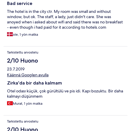
Bad service
The hotel is in the city ctr. My room was small and without
window, but ok. The staff, a lady, just didn't care. She was
anoyed when i asked about wifi and said there was no breakfast
- even though i had paid for it according to hotels.com
ole, 1 yön matka
Tarkistettu arvostelu
2/10 Huono
23.7.2019
Käännä Googlen avulla
Zirka'da bir daha kalmam
Otel odası küçük, çok gürültülü ve pis idi. Kapı bozuktu. Bir daha
kalmayı düşünmem
Murat, 1 yön matka
Tarkistettu arvostelu
2/10 Huono