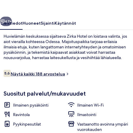
llinen
Seuraava
47+
Yleistiedot
Huoneet
Sijainti
Käytännöt
Huvielämän keskuksessa sijaitseva Zirka Hotel on loistava valinta, jos
aiot vierailla kohteessa Odessa. Majoituspaikka tarjoaa erilaisia
ilmaisia etuja, kuten langattoman internetyhteyden ja omatoimisen
pysäköinnin, ja tekemistä kaipaavat asiakkaat voivat harrastaa
nousuvarjoilua, harrastaa laitesukellusta ja vesihiihtää lähialueella.
Arvostelut
5,6
Näytä kaikki 188 arvostelua
5,6 kautta 10.
Vastaanotto
Suositut palvelut/mukavuudet
Ilmainen pysäköinti
Ilmainen Wi-Fi
Ravintola
Ilmastointi
Pyykinpesutilat
Vastaanotto avoinna ympäri
vuorokauden