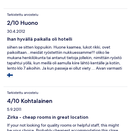
Tarkistettu arvostelu
2/10 Huono
30.4.2012
Ihan hyvällä paikalla oli hotelli
siihen se sitten loppuikin. Huone kaamea, lukot rikki, ovet
paikoiltaan...meidät ryöstettiin nukkuessamme!!! oliko lie
mukana henkilökunta tai antanut tietoja jollekin, nimittäin ryöstö
tapahtui yöllä, kun meillä oli aamulla kiire lähtö kentälle ja kotiin,
lento klo 7 aikoihin. Ja kun passeja ei ollut viety ... Aivan varmasti
tapahtunut tässä paikassa samanlaista ennenkin!!!!
Tarkistettu arvostelu
4/10 Kohtalainen
5.9.2011
Zirka - cheap rooms in great location
If your not looking for quality rooms or helpful staff, this might
be your choice. Probably cheapest accommodation this close