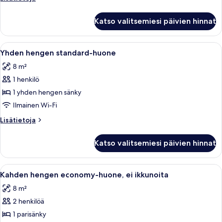
(kaksi
huoneesta
sänkyä)
Kahden
Katso valitsemiesi päivien hinnat
hengen
kuvat
standard-
huone
Avaa
Pieni huone, jossa on yksi sänky ja pu
2
(kaksi
Yhden hengen standard-huone
kaikki
sänkyä)
8 m²
huonetyypin
1 henkilö
Yhden
hengen
1 yhden hengen sänky
standard-
Ilmainen Wi-Fi
huone
Lisätietoja
Lisätietoja
kuvat
huoneesta
Yhden
Katso valitsemiesi päivien hinnat
hengen
standard-
huone
Avaa
Pieni, siististi järjestetty makuuhuone,
4
Kahden hengen economy-huone, ei ikkunoita
kaikki
8 m²
huonetyypin
2 henkilöä
Kahden
hengen
1 parisänky