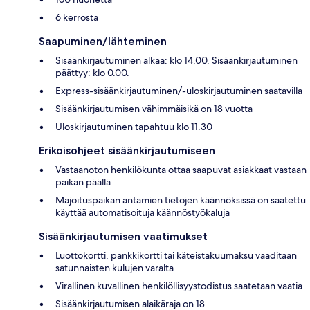
6 kerrosta
Saapuminen/lähteminen
Sisäänkirjautuminen alkaa: klo 14.00. Sisäänkirjautuminen
päättyy: klo 0.00.
Express-sisäänkirjautuminen/-uloskirjautuminen saatavilla
Sisäänkirjautumisen vähimmäisikä on 18 vuotta
Uloskirjautuminen tapahtuu klo 11.30
Erikoisohjeet sisäänkirjautumiseen
Vastaanoton henkilökunta ottaa saapuvat asiakkaat vastaan
paikan päällä
Majoituspaikan antamien tietojen käännöksissä on saatettu
käyttää automatisoituja käännöstyökaluja
Sisäänkirjautumisen vaatimukset
Luottokortti, pankkikortti tai käteistakuumaksu vaaditaan
satunnaisten kulujen varalta
Virallinen kuvallinen henkilöllisyystodistus saatetaan vaatia
Sisäänkirjautumisen alaikäraja on 18