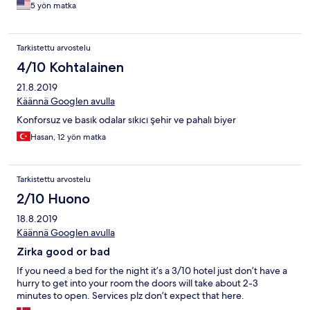
5 yön matka
Tarkistettu arvostelu
4/10 Kohtalainen
21.8.2019
Käännä Googlen avulla
Konforsuz ve basık odalar sıkıcı şehir ve pahalı biyer
Hasan, 12 yön matka
Tarkistettu arvostelu
2/10 Huono
18.8.2019
Käännä Googlen avulla
Zirka good or bad
If you need a bed for the night it’s a 3/10 hotel just don’t have a
hurry to get into your room the doors will take about 2-3
minutes to open. Services plz don’t expect that here.