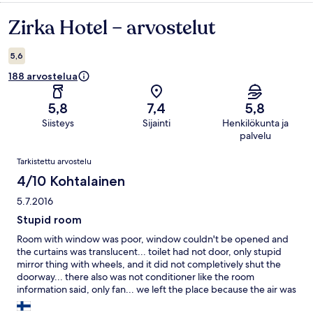
Zirka Hotel – arvostelut
Arvostelut
5,6
188 arvostelua
5,8
7,4
5,8
Siisteys
Sijainti
Henkilökunta ja
palvelu
Arvostelut
Tarkistettu arvostelu
4/10 Kohtalainen
5.7.2016
Stupid room
Room with window was poor, window couldn't be opened and
the curtains was translucent... toilet had not door, only stupid
mirror thing with wheels, and it did not completively shut the
doorway... there also was not conditioner like the room
information said, only fan... we left the place because the air was
poor and caused allergies...