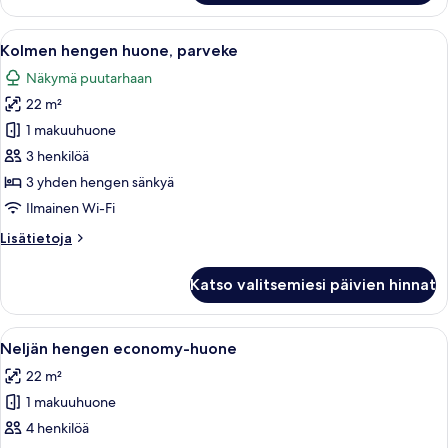
economy-
huone
Avaa
Hotellihuone, jossa on sänky, työpöytä
7
Kolmen hengen huone, parveke
kaikki
Näkymä puutarhaan
huonetyypin
22 m²
Kolmen
hengen
1 makuuhuone
huone,
3 henkilöä
parveke
3 yhden hengen sänkyä
kuvat
Ilmainen Wi-Fi
Lisätietoja
Lisätietoja
huoneesta
Kolmen
Katso valitsemiesi päivien hinnat
hengen
huone,
parveke
Avaa
Hotellihuone, jossa on sänky, työpöytä 
11
Neljän hengen economy-huone
kaikki
22 m²
huonetyypin
1 makuuhuone
Neljän
hengen
4 henkilöä