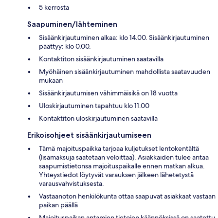
5 kerrosta
Saapuminen/lähteminen
Sisäänkirjautuminen alkaa: klo 14.00. Sisäänkirjautuminen
päättyy: klo 0.00.
Kontaktiton sisäänkirjautuminen saatavilla
Myöhäinen sisäänkirjautuminen mahdollista saatavuuden
mukaan
Sisäänkirjautumisen vähimmäisikä on 18 vuotta
Uloskirjautuminen tapahtuu klo 11.00
Kontaktiton uloskirjautuminen saatavilla
Erikoisohjeet sisäänkirjautumiseen
Tämä majoituspaikka tarjoaa kuljetukset lentokentältä
(lisämaksuja saatetaan veloittaa). Asiakkaiden tulee antaa
saapumistietonsa majoituspaikalle ennen matkan alkua.
Yhteystiedot löytyvät varauksen jälkeen lähetetystä
varausvahvistuksesta.
Vastaanoton henkilökunta ottaa saapuvat asiakkaat vastaan
paikan päällä
Majoituspaikan antamien tietojen käännöksissä on saatettu