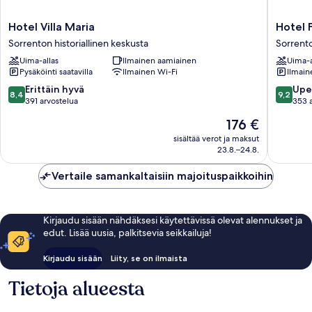
Hotel
Hotel
Hotel Villa Maria
Hotel 
Villa
Florida
Sorrenton historiallinen keskusta
Sorrent
Maria
Sorrent
Uima-allas
Ilmainen aamiainen
Uima-a
Sorrenton
kaupung
Pysäköinti saatavilla
Ilmainen Wi-Fi
Ilmain
historiallinen
keskust
keskusta
8.4
9.2
Erittäin hyvä
Upe
8,4
9,2
kautta
kautta
391 arvostelua
353 
10,
10,
Hinta
176 €
Erittäin
Upea,
on
hyvä,
353
sisältää verot ja maksut
176 €
23.8.–24.8.
391
arvostel
arvostelua
Vertaile samankaltaisiin majoituspaikkoihin
Kirjaudu sisään nähdäksesi käytettävissä olevat alennukset ja
edut. Lisää uusia, palkitsevia seikkailuja!
Kirjaudu sisään
Liity, se on ilmaista
Tietoja alueesta