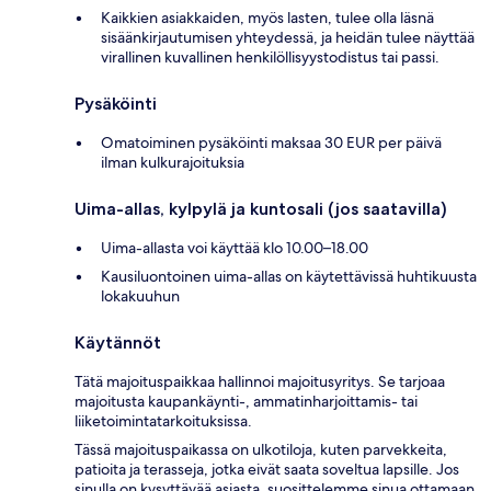
Kaikkien asiakkaiden, myös lasten, tulee olla läsnä
sisäänkirjautumisen yhteydessä, ja heidän tulee näyttää
virallinen kuvallinen henkilöllisyystodistus tai passi.
Pysäköinti
Omatoiminen pysäköinti maksaa 30 EUR per päivä
ilman kulkurajoituksia
Uima-allas, kylpylä ja kuntosali (jos saatavilla)
Uima-allasta voi käyttää klo 10.00–18.00
Kausiluontoinen uima-allas on käytettävissä huhtikuusta
lokakuuhun
Käytännöt
Tätä majoituspaikkaa hallinnoi majoitusyritys. Se tarjoaa
majoitusta kaupankäynti-, ammatinharjoittamis- tai
liiketoimintatarkoituksissa.
Tässä majoituspaikassa on ulkotiloja, kuten parvekkeita,
patioita ja terasseja, jotka eivät saata soveltua lapsille. Jos
sinulla on kysyttävää asiasta, suosittelemme sinua ottamaan