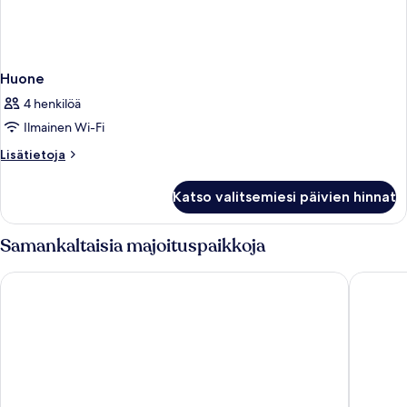
Huone
4 henkilöä
Ilmainen Wi-Fi
Lisätietoja
Lisätietoja
huoneesta
Huone
Katso valitsemiesi päivien hinnat
Samankaltaisia majoituspaikkoja
Hotel Villa Maria
Hotel Fl