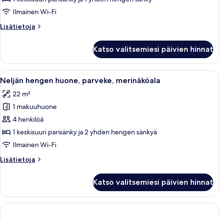
parveke,
Ilmainen Wi-Fi
merinäköala
Lisätietoja
Lisätietoja
kuvat
huoneesta
Kolmen
Katso valitsemiesi päivien hinnat
hengen
huone,
parveke,
Avaa
Hotellihuone, jossa on kaksi sänkyä, t
8
merinäköala
Neljän hengen huone, parveke, merinäköala
kaikki
22 m²
huonetyypin
1 makuuhuone
Neljän
hengen
4 henkilöä
huone,
1 keskisuuri parisänky ja 2 yhden hengen sänkyä
parveke,
Ilmainen Wi-Fi
merinäköala
Lisätietoja
Lisätietoja
kuvat
huoneesta
Neljän
Katso valitsemiesi päivien hinnat
hengen
huone,
parveke,
merinäköala