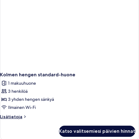
Kolmen hengen standard-huone
1 makuuhuone
3 henkilöä
3 yhden hengen sänkyä
Ilmainen Wi-Fi
Lisätietoja
Lisätietoja
huoneesta
Kolmen
Katso valitsemiesi päivien hinnat
hengen
standard-