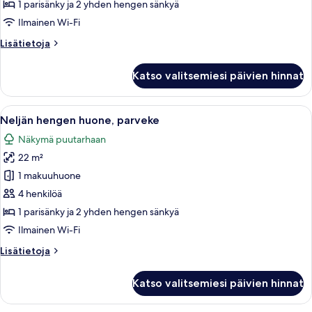
economy-
1 parisänky ja 2 yhden hengen sänkyä
huone
Ilmainen Wi-Fi
kuvat
Lisätietoja
Lisätietoja
huoneesta
Neljän
Katso valitsemiesi päivien hinnat
hengen
economy-
huone
Avaa
Hotellihuone, jossa on suuri sänky, ty
8
Neljän hengen huone, parveke
kaikki
Näkymä puutarhaan
huonetyypin
22 m²
Neljän
hengen
1 makuuhuone
huone,
4 henkilöä
parveke
1 parisänky ja 2 yhden hengen sänkyä
kuvat
Ilmainen Wi-Fi
Lisätietoja
Lisätietoja
huoneesta
Neljän
Katso valitsemiesi päivien hinnat
hengen
huone,