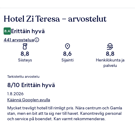
Hotel Zi Teresa – arvostelut
Arvostelut
Erittäin hyvä
8,4
441 arvostelua
8,8
8,6
8,8
Siisteys
Sijainti
Henkilökunta ja
palvelu
Arvostelut
Tarkistettu arvostelu
8/10 Erittäin hyvä
1.8.2026
Käännä Googlen avulla
Mycket trevligt hotell till rimligt pris. Nära centrum och Gamla
stan, men en bit att ta sig ner till havet. Kanontrevlig personal
och service på boendet. Kan varmt rekommenderas.