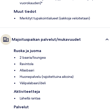
vuorokauden)*
Muut tiedot
Merkityt tupakointialueet (sakkoja veloitetaan)
Majoituspaikan palvelut/mukavuudet
Ruoka ja juoma
2 baaria/loungea
Ravintola
Allasbaari
Huonepalvelu (rajoitettuina aikoina)
Välipalabaari/deli
Aktiviteetteja
Lähellä rantaa
Palvelut