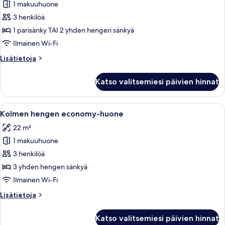
parveke
1 makuuhuone
Kahden
hengen
3 henkilöä
economy-
1 parisänky TAI 2 yhden hengen sänkyä
huone
Ilmainen Wi-Fi
(yksi
Lisätietoja
Lisätietoja
tai
huoneesta
kaksi
Kahden
Katso valitsemiesi päivien hinnat
hengen
sänkyä)
economy-
kuvat
huone
Avaa
Hotellihuone, jossa on sänky, työpöytä,
7
(yksi
Kolmen hengen economy-huone
kaikki
tai
22 m²
kaksi
huonetyypin
sänkyä)
1 makuuhuone
Kolmen
hengen
3 henkilöä
economy-
3 yhden hengen sänkyä
huone
Ilmainen Wi-Fi
kuvat
Lisätietoja
Lisätietoja
huoneesta
Kolmen
Katso valitsemiesi päivien hinnat
hengen