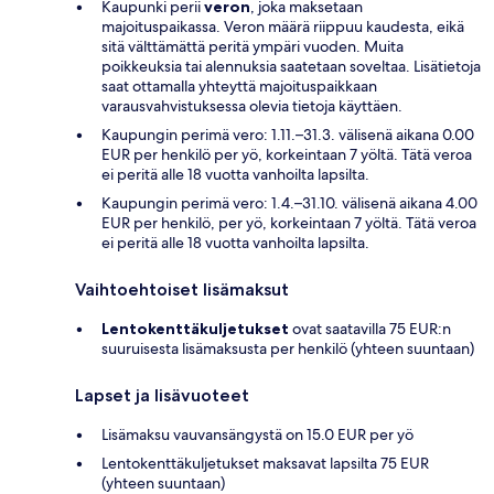
Kaupunki perii
veron
, joka maksetaan
majoituspaikassa. Veron määrä riippuu kaudesta, eikä
sitä välttämättä peritä ympäri vuoden. Muita
poikkeuksia tai alennuksia saatetaan soveltaa. Lisätietoja
saat ottamalla yhteyttä majoituspaikkaan
varausvahvistuksessa olevia tietoja käyttäen.
Kaupungin perimä vero: 1.11.–31.3. välisenä aikana 0.00
EUR per henkilö per yö, korkeintaan 7 yöltä. Tätä veroa
ei peritä alle 18 vuotta vanhoilta lapsilta.
Kaupungin perimä vero: 1.4.–31.10. välisenä aikana 4.00
EUR per henkilö, per yö, korkeintaan 7 yöltä. Tätä veroa
ei peritä alle 18 vuotta vanhoilta lapsilta.
Vaihtoehtoiset lisämaksut
Lentokenttäkuljetukset
ovat saatavilla 75 EUR:n
suuruisesta lisämaksusta per henkilö (yhteen suuntaan)
Lapset ja lisävuoteet
Lisämaksu vauvansängystä on 15.0 EUR per yö
Lentokenttäkuljetukset maksavat lapsilta 75 EUR
(yhteen suuntaan)