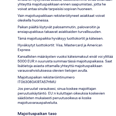
yhteyttä majoituspaikkaan ennen saapumistasi, jotta he
voivat antaa sinulle tarpeisiisi sopivan huoneen.
Vain majoituspaikkaan rekisteröityneet asiakkaat voivat
oleskella huoneissa.
Paikan päältä löytyvät palosammutin, palovaroitin ja
ensiapupakkaus takaavat asiakkaiden turvallisuuden.
Tämä majoituspaikka hyväksyy luottokortit ja käteisen.
Hyväksytyt luottokortit: Visa, Mastercard ja American
Express
Kansallisten määräysten vuoksi käteismaksut eivät voi ylittää
5000 EUR:n suuruista summaa tässä majoituspaikassa. Saat
lisätietoja asiasta ottamalla yhteyttä majoituspaikkaan
varausvahvistuksessa olevien tietojen avulla.
Majoituspaikan rekisteröintinumero
IT063080A1RTA57HMU
Jos peruutat varauksesi, sinua koskee majoittajan
peruutuskäytäntö. EU:n kuluttajan oikeuksia koskevien
säädösten mukaisesti peruutusoikeus ei koske
majoitusvarauspalveluita.
Majoituspaikan taso