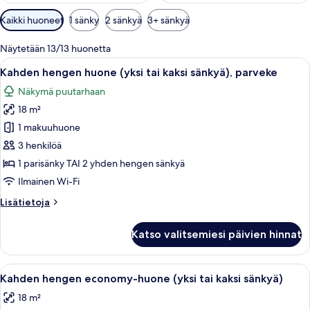
Huoneille
Kaikki huoneet
1 sänky
2 sänkyä
3+ sänkyä
saatavilla
olevia
Näytetään 13/13 huonetta
suodattimia
Avaa
Hotellihuone, jossa on sänky, työpöytä,
6
Kahden hengen huone (yksi tai kaksi sänkyä), parveke
kaikki
Näkymä puutarhaan
huonetyypin
18 m²
Kahden
hengen
1 makuuhuone
huone
3 henkilöä
(yksi
1 parisänky TAI 2 yhden hengen sänkyä
tai
Ilmainen Wi-Fi
kaksi
Lisätietoja
Lisätietoja
sänkyä),
huoneesta
parveke
Kahden
Katso valitsemiesi päivien hinnat
kuvat
hengen
huone
(yksi
Avaa
Hotellihuone, jossa on sänky, työpöytä
5
tai
Kahden hengen economy-huone (yksi tai kaksi sänkyä)
kaikki
kaksi
18 m²
sänkyä),
huonetyypin