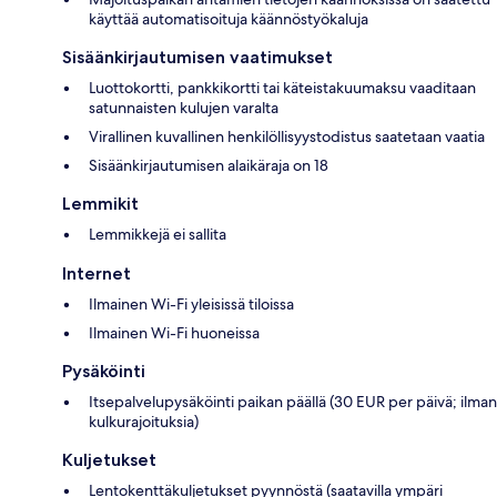
käyttää automatisoituja käännöstyökaluja
Sisäänkirjautumisen vaatimukset
Luottokortti, pankkikortti tai käteistakuumaksu vaaditaan
satunnaisten kulujen varalta
Virallinen kuvallinen henkilöllisyystodistus saatetaan vaatia
Sisäänkirjautumisen alaikäraja on 18
Lemmikit
Lemmikkejä ei sallita
Internet
Ilmainen Wi-Fi yleisissä tiloissa
Ilmainen Wi-Fi huoneissa
Pysäköinti
Itsepalvelupysäköinti paikan päällä (30 EUR per päivä; ilman
kulkurajoituksia)
Kuljetukset
Lentokenttäkuljetukset pyynnöstä (saatavilla ympäri