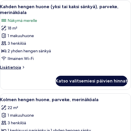
parveke
Avaa
Hotellihuone, jossa on suuri sänky, ka
6
Kahden hengen huone (yksi tai kaksi sänkyä), parveke,
kaikki
merinäköala
huonetyypin
Näkymä merelle
Kahden
18 m²
hengen
1 makuuhuone
huone
(yksi
3 henkilöä
tai
2 yhden hengen sänkyä
kaksi
Ilmainen Wi-Fi
sänkyä),
Lisätietoja
Lisätietoja
parveke,
huoneesta
merinäköala
Kahden
Katso valitsemiesi päivien hinnat
hengen
kuvat
huone
(yksi
Avaa
Hotellihuone, jossa on sänky, työpöytä
9
tai
Kolmen hengen huone, parveke, merinäköala
kaikki
kaksi
22 m²
sänkyä),
huonetyypin
parveke,
1 makuuhuone
Kolmen
merinäköala
hengen
3 henkilöä
huone,
1 keskisuuri parisänky ja 1 yhden hengen sänky