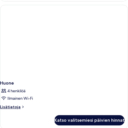
huone
Huone
4 henkilöä
Ilmainen Wi-Fi
Lisätietoja
Lisätietoja
huoneesta
Huone
Katso valitsemiesi päivien hinnat