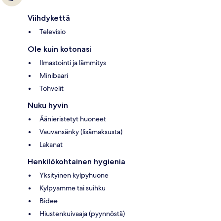
Viihdykettä
Televisio
Ole kuin kotonasi
Ilmastointi ja lämmitys
Minibaari
Tohvelit
Nuku hyvin
Äänieristetyt huoneet
Vauvansänky (lisämaksusta)
Lakanat
Henkilökohtainen hygienia
Yksityinen kylpyhuone
Kylpyamme tai suihku
Bidee
Hiustenkuivaaja (pyynnöstä)