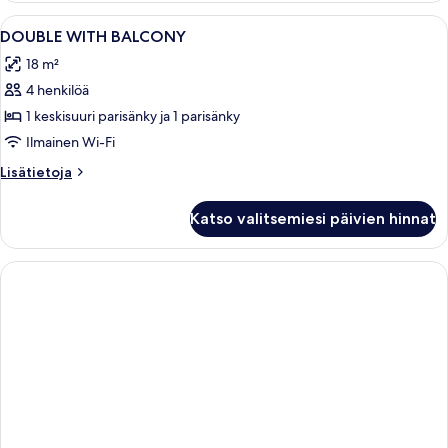
Avaa
Minibaari, tallelokero huoneessa, työp
3
DOUBLE WITH BALCONY
kaikki
18 m²
huonetyypin
4 henkilöä
DOUBLE
WITH
1 keskisuuri parisänky ja 1 parisänky
BALCONY
Ilmainen Wi-Fi
kuvat
Lisätietoja
Lisätietoja
huoneesta
DOUBLE
Katso valitsemiesi päivien hinnat
WITH
BALCONY