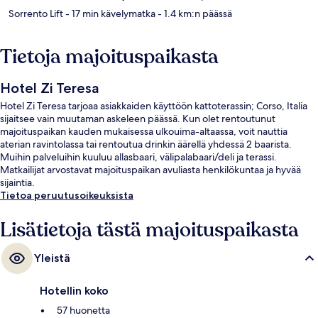
Sorrento Lift
- 17 min kävelymatka
- 1.4 km:n päässä
Tietoja majoituspaikasta
Hotel Zi Teresa
Hotel Zi Teresa tarjoaa asiakkaiden käyttöön kattoterassin; Corso, Italia
sijaitsee vain muutaman askeleen päässä. Kun olet rentoutunut
majoituspaikan kauden mukaisessa ulkouima-altaassa, voit nauttia
aterian ravintolassa tai rentoutua drinkin äärellä yhdessä 2 baarista.
Muihin palveluihin kuuluu allasbaari, välipalabaari/deli ja terassi.
Matkailijat arvostavat majoituspaikan avuliasta henkilökuntaa ja hyvää
sijaintia.
Tietoa peruutusoikeuksista
Lisätietoja tästä majoituspaikasta
Yleistä
Hotellin koko
57 huonetta