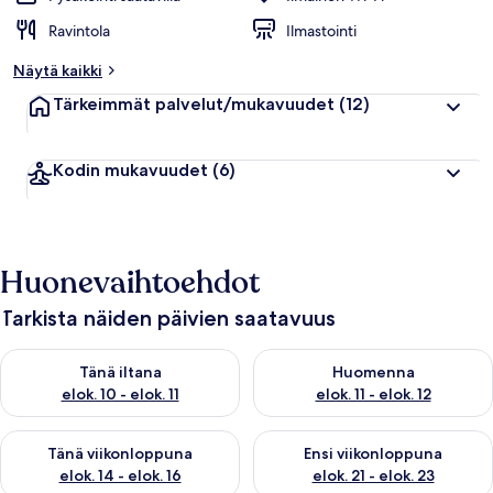
Ravintola
Ilmastointi
Näytä kaikki
Tärkeimmät palvelut/mukavuudet
(12)
Kodin mukavuudet
(6)
Huonevaihtoehdot
Tarkista näiden päivien saatavuus
Tarkista tämän illan saatavuus elok. 10 - elok. 11
Tarkista huomisen saatavuus elo
Tänä iltana
Huomenna
elok. 10 - elok. 11
elok. 11 - elok. 12
Tarkista tämän viikonlopun saatavuus elok. 14 - elok. 16
Tarkista ensi viikonlopun saata
Tänä viikonloppuna
Ensi viikonloppuna
elok. 14 - elok. 16
elok. 21 - elok. 23