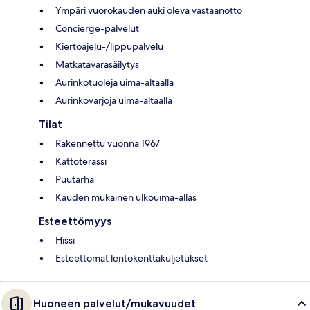
Ympäri vuorokauden auki oleva vastaanotto
Concierge-palvelut
Kiertoajelu-/lippupalvelu
Matkatavarasäilytys
Aurinkotuoleja uima-altaalla
Aurinkovarjoja uima-altaalla
Tilat
Rakennettu vuonna 1967
Kattoterassi
Puutarha
Kauden mukainen ulkouima-allas
Esteettömyys
Hissi
Esteettömät lentokenttäkuljetukset
Huoneen palvelut/mukavuudet