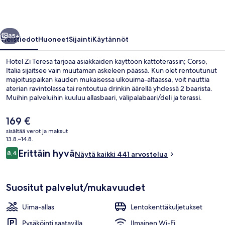
llinen
Seuraava
85+
Yleistiedot
Huoneet
Sijainti
Käytännöt
Hotel Zi Teresa tarjoaa asiakkaiden käyttöön kattoterassin; Corso,
Italia sijaitsee vain muutaman askeleen päässä. Kun olet rentoutunut
majoituspaikan kauden mukaisessa ulkouima-altaassa, voit nauttia
aterian ravintolassa tai rentoutua drinkin äärellä yhdessä 2 baarista.
Muihin palveluihin kuuluu allasbaari, välipalabaari/deli ja terassi.
Matkailijat arvostavat majoituspaikan avuliasta henkilökuntaa ja hyvää
sijaintia.
Nykyinen
169 €
hinta
sisältää verot ja maksut
on
13.8.–14.8.
Terassi/patio
169 €
Arvostelut
Erittäin hyvä
8,4
Näytä kaikki 441 arvostelua
8,4 kautta 10.
Suositut palvelut/mukavuudet
Uima-allas
Lentokenttäkuljetukset
Pysäköinti saatavilla
Ilmainen Wi-Fi