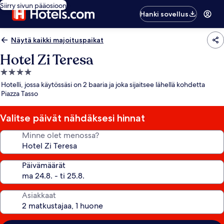
Siirry sivun pääosioon
Hanki sovellus
Näytä kaikki majoituspaikat
Hotel Zi Teresa
4.0
tähden
Hotelli, jossa käytössäsi on 2 baaria ja joka sijaitsee lähellä kohdetta
majoituspaikka
Piazza Tasso
Valitse päivät nähdäksesi hinnat
Minne olet menossa?
Päivämäärät
Asiakkaat