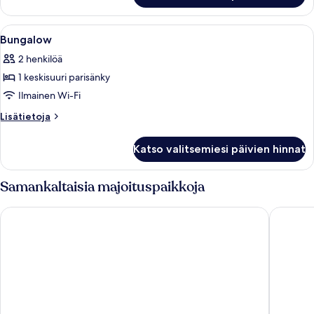
With
Sea
Avaa
Ilmainen Wi-Fi, vuodevaatteet
6
View
Bungalow
kaikki
2 henkilöä
huonetyypin
1 keskisuuri parisänky
Bungalow
kuvat
Ilmainen Wi-Fi
Lisätietoja
Lisätietoja
huoneesta
Bungalow
Katso valitsemiesi päivien hinnat
Samankaltaisia majoituspaikkoja
Porto Salvo
Hostel &