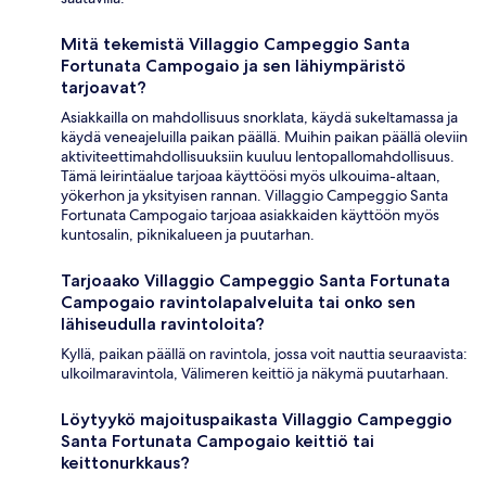
Mitä tekemistä Villaggio Campeggio Santa
Fortunata Campogaio ja sen lähiympäristö
tarjoavat?
Asiakkailla on mahdollisuus snorklata, käydä sukeltamassa ja
käydä veneajeluilla paikan päällä. Muihin paikan päällä oleviin
aktiviteettimahdollisuuksiin kuuluu lentopallomahdollisuus.
Tämä leirintäalue tarjoaa käyttöösi myös ulkouima-altaan,
yökerhon ja yksityisen rannan. Villaggio Campeggio Santa
Fortunata Campogaio tarjoaa asiakkaiden käyttöön myös
kuntosalin, piknikalueen ja puutarhan.
Tarjoaako Villaggio Campeggio Santa Fortunata
Campogaio ravintolapalveluita tai onko sen
lähiseudulla ravintoloita?
Kyllä, paikan päällä on ravintola, jossa voit nauttia seuraavista:
ulkoilmaravintola, Välimeren keittiö ja näkymä puutarhaan.
Löytyykö majoituspaikasta Villaggio Campeggio
Santa Fortunata Campogaio keittiö tai
keittonurkkaus?