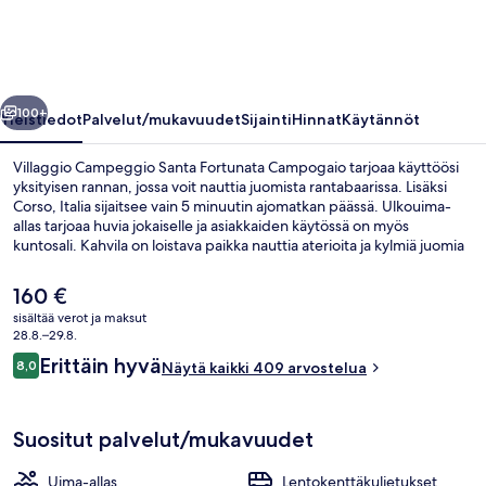
Campogaio
valokuvagalleria
llinen
Seuraava
100+
Yleistiedot
Palvelut/mukavuudet
Sijainti
Hinnat
Käytännöt
Villaggio Campeggio Santa Fortunata Campogaio tarjoaa käyttöösi
yksityisen rannan, jossa voit nauttia juomista rantabaarissa. Lisäksi
Corso, Italia sijaitsee vain 5 minuutin ajomatkan päässä. Ulkouima-
allas tarjoaa huvia jokaiselle ja asiakkaiden käytössä on myös
kuntosali. Kahvila on loistava paikka nauttia aterioita ja kylmiä juomia
saat baarista/loungesta. Tässä majoituspaikassa käytössäsi on
yökerho ja maksuton lastenkerho, ja majoituspaikoissa on
Nykyinen
160 €
sadesuihkut ja espressokoneet.
hinta
sisältää verot ja maksut
on
28.8.–29.8.
Aamiainen ja illallinen
160 €
Arvostelut
Erittäin hyvä
8,0
Näytä kaikki 409 arvostelua
8,0 kautta 10.
Suositut palvelut/mukavuudet
Uima-allas
Lentokenttäkuljetukset