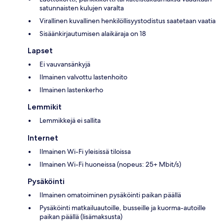
satunnaisten kulujen varalta
Virallinen kuvallinen henkilöllisyystodistus saatetaan vaatia
Sisäänkirjautumisen alaikäraja on 18
Lapset
Ei vauvansänkyjä
Ilmainen valvottu lastenhoito
Ilmainen lastenkerho
Lemmikit
Lemmikkejä ei sallita
Internet
Ilmainen Wi-Fi yleisissä tiloissa
Ilmainen Wi-Fi huoneissa (nopeus: 25+ Mbit/s)
Pysäköinti
Ilmainen omatoiminen pysäköinti paikan päällä
Pysäköinti matkailuautoille, busseille ja kuorma-autoille
paikan päällä (lisämaksusta)