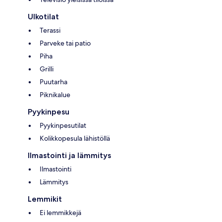
Ulkotilat
Terassi
Parveke tai patio
Piha
Grilli
Puutarha
Piknikalue
Pyykinpesu
Pyykinpesutilat
Kolikkopesula lähistöllä
Ilmastointi ja lämmitys
Ilmastointi
Lämmitys
Lemmikit
Ei lemmikkejä