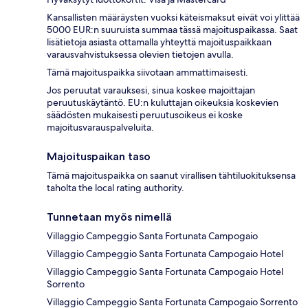
Kansallisten määräysten vuoksi käteismaksut eivät voi ylittää
5000 EUR:n suuruista summaa tässä majoituspaikassa. Saat
lisätietoja asiasta ottamalla yhteyttä majoituspaikkaan
varausvahvistuksessa olevien tietojen avulla.
Tämä majoituspaikka siivotaan ammattimaisesti.
Jos peruutat varauksesi, sinua koskee majoittajan
peruutuskäytäntö. EU:n kuluttajan oikeuksia koskevien
säädösten mukaisesti peruutusoikeus ei koske
majoitusvarauspalveluita.
Majoituspaikan taso
Tämä majoituspaikka on saanut virallisen tähtiluokituksensa
taholta the local rating authority.
Tunnetaan myös nimellä
Villaggio Campeggio Santa Fortunata Campogaio
Villaggio Campeggio Santa Fortunata Campogaio Hotel
Villaggio Campeggio Santa Fortunata Campogaio Hotel
Sorrento
Villaggio Campeggio Santa Fortunata Campogaio Sorrento