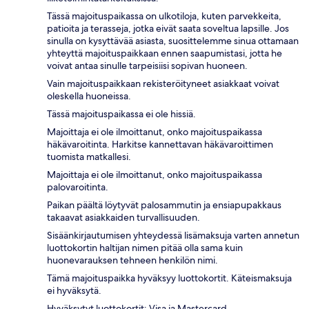
Tässä majoituspaikassa on ulkotiloja, kuten parvekkeita,
patioita ja terasseja, jotka eivät saata soveltua lapsille. Jos
sinulla on kysyttävää asiasta, suosittelemme sinua ottamaan
yhteyttä majoituspaikkaan ennen saapumistasi, jotta he
voivat antaa sinulle tarpeisiisi sopivan huoneen.
Vain majoituspaikkaan rekisteröityneet asiakkaat voivat
oleskella huoneissa.
Tässä majoituspaikassa ei ole hissiä.
Majoittaja ei ole ilmoittanut, onko majoituspaikassa
häkävaroitinta. Harkitse kannettavan häkävaroittimen
tuomista matkallesi.
Majoittaja ei ole ilmoittanut, onko majoituspaikassa
palovaroitinta.
Paikan päältä löytyvät palosammutin ja ensiapupakkaus
takaavat asiakkaiden turvallisuuden.
Sisäänkirjautumisen yhteydessä lisämaksuja varten annetun
luottokortin haltijan nimen pitää olla sama kuin
huonevarauksen tehneen henkilön nimi.
Tämä majoituspaikka hyväksyy luottokortit. Käteismaksuja
ei hyväksytä.
Hyväksytyt luottokortit: Visa ja Mastercard