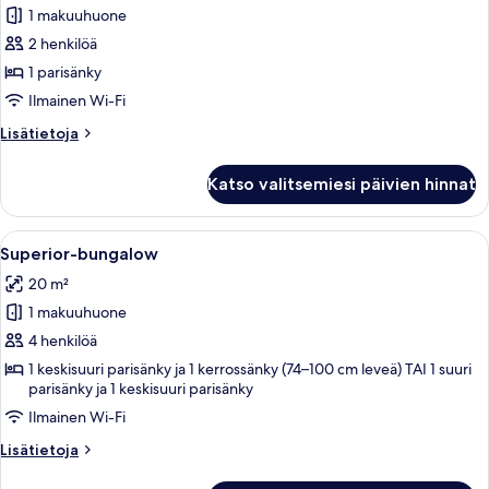
1 makuuhuone
Mobile
Home
2 henkilöä
2
1 parisänky
pax
Ilmainen Wi-Fi
kuvat
Lisätietoja
Lisätietoja
huoneesta
Mobile
Katso valitsemiesi päivien hinnat
Home
2
pax
Avaa
Tunnelmallinen, maalaishenkinen puurak
9
Superior-bungalow
kaikki
20 m²
huonetyypin
1 makuuhuone
Superior-
bungalow
4 henkilöä
kuvat
1 keskisuuri parisänky ja 1 kerrossänky (74–100 cm leveä) TAI 1 suuri
parisänky ja 1 keskisuuri parisänky
Ilmainen Wi-Fi
Lisätietoja
Lisätietoja
huoneesta
Superior-