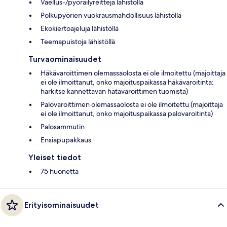
Vaellus-/pyöräilyreittejä lähistöllä
Polkupyörien vuokrausmahdollisuus lähistöllä
Ekokiertoajeluja lähistöllä
Teemapuistoja lähistöllä
Turvaominaisuudet
Häkävaroittimen olemassaolosta ei ole ilmoitettu (majoittaja
ei ole ilmoittanut, onko majoituspaikassa häkävaroitinta:
harkitse kannettavan hätävaroittimen tuomista)
Palovaroittimen olemassaolosta ei ole ilmoitettu (majoittaja
ei ole ilmoittanut, onko majoituspaikassa palovaroitinta)
Palosammutin
Ensiapupakkaus
Yleiset tiedot
75 huonetta
Erityisominaisuudet