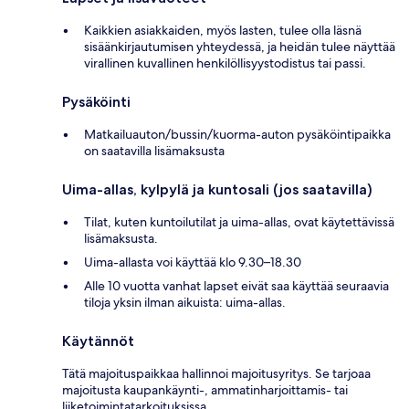
Kaikkien asiakkaiden, myös lasten, tulee olla läsnä
sisäänkirjautumisen yhteydessä, ja heidän tulee näyttää
virallinen kuvallinen henkilöllisyystodistus tai passi.
Pysäköinti
Matkailuauton/bussin/kuorma-auton pysäköintipaikka
on saatavilla lisämaksusta
Uima-allas, kylpylä ja kuntosali (jos saatavilla)
Tilat, kuten kuntoilutilat ja uima-allas, ovat käytettävissä
lisämaksusta.
Uima-allasta voi käyttää klo 9.30–18.30
Alle 10 vuotta vanhat lapset eivät saa käyttää seuraavia
tiloja yksin ilman aikuista: uima-allas.
Käytännöt
Tätä majoituspaikkaa hallinnoi majoitusyritys. Se tarjoaa
majoitusta kaupankäynti-, ammatinharjoittamis- tai
liiketoimintatarkoituksissa.