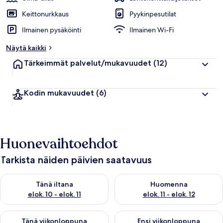
Keittonurkkaus
Pyykinpesutilat
Ilmainen pysäköinti
Ilmainen Wi-Fi
Näytä kaikki
Tärkeimmät palvelut/mukavuudet
(12)
Kodin mukavuudet
(6)
Huonevaihtoehdot
Tarkista näiden päivien saatavuus
Tarkista tämän illan saatavuus elok. 10 - elok. 11
Tarkista huomisen saatavuus elo
Tänä iltana
Huomenna
elok. 10 - elok. 11
elok. 11 - elok. 12
Tarkista tämän viikonlopun saatavuus elok. 14 - elok. 16
Tarkista ensi viikonlopun saata
Tänä viikonloppuna
Ensi viikonloppuna