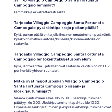
Salliiko Villaggio Campeggio Santa Fortunata
Campogaio lemmikit?
Lemmikkejä ei valitettavasti sallita.
Tarjoaako Villaggio Campeggio Santa Fortunata
Campogaio pysäköintipaikkoja paikan päällä?
Kyllä, paikan päällä on tarjolla ilmainen omatoiminen pysäköinti.
Pysäköinti matkailuautoille/busseille/kuorma-autoille on
saatavilla.
Tarjoaako Villaggio Campeggio Santa Fortunata
Campogaio lentokenttäkuljetuspalvelun?
Kyllä, lentokenttäkuljetukset ovat saatavilla.Veloitus on 35 EUR
per henkilö yhteen suuntaan.
Mitkä ovat majoituspaikan Villaggio Campeggio
Santa Fortunata Campogaio sisään- ja
uloskirjautumisajat?
Sisäänkirjautuminen alkaa: klo 15.00. Sisäänkirjautuminen
päättyy: klo 0.00. Uloskirjautuminen tapahtuu klo 10.30.
Express-sisäänkirjautuminen ja express-uloskirjautuminen ovat
saatavilla.