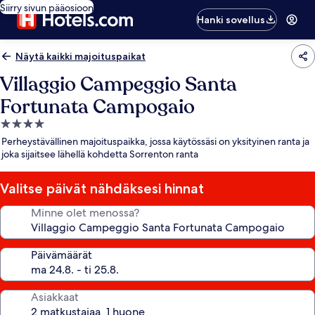
Siirry sivun pääosioon
Hanki sovellus
Näytä kaikki majoituspaikat
Villaggio Campeggio Santa
Fortunata Campogaio
4.0
tähden
Perheystävällinen majoituspaikka, jossa käytössäsi on yksityinen ranta ja
majoituspaikka
joka sijaitsee lähellä kohdetta Sorrenton ranta
Valitse päivät nähdäksesi hinnat
Minne olet menossa?
Päivämäärät
Asiakkaat