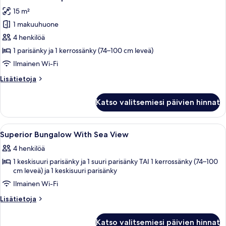
kaikki
15 m²
huonetyypin
1 makuuhuone
Mobile
Home
4 henkilöä
4
1 parisänky ja 1 kerrossänky (74–100 cm leveä)
pax
Ilmainen Wi-Fi
kuvat
Lisätietoja
Lisätietoja
huoneesta
Mobile
Katso valitsemiesi päivien hinnat
Home
4
pax
Avaa
Ilmainen Wi-Fi, vuodevaatteet
7
Superior Bungalow With Sea View
kaikki
4 henkilöä
huonetyypin
1 keskisuuri parisänky ja 1 suuri parisänky TAI 1 kerrossänky (74–100
Superior
cm leveä) ja 1 keskisuuri parisänky
Bungalow
Ilmainen Wi-Fi
With
Sea
Lisätietoja
Lisätietoja
huoneesta
View
Superior
kuvat
Katso valitsemiesi päivien hinnat
Bungalow