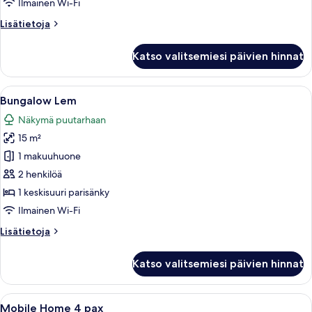
Home
Ilmainen Wi-Fi
(4
Lisätietoja
Lisätietoja
people)
huoneesta
Mobile
kuvat
Katso valitsemiesi päivien hinnat
Home
(4
people)
Avaa
Bungalow Lem | Ilmainen Wi-Fi, vuod
8
Bungalow Lem
kaikki
Näkymä puutarhaan
huonetyypin
15 m²
Bungalow
Lem
1 makuuhuone
kuvat
2 henkilöä
1 keskisuuri parisänky
Ilmainen Wi-Fi
Lisätietoja
Lisätietoja
huoneesta
Bungalow
Katso valitsemiesi päivien hinnat
Lem
Avaa
Rivi vihreitä mökkejä, joissa on puiset 
6
Mobile Home 4 pax