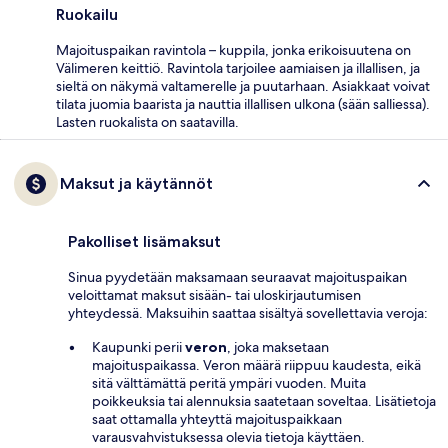
Ruokailu
Majoituspaikan ravintola – kuppila, jonka erikoisuutena on
Välimeren keittiö. Ravintola tarjoilee aamiaisen ja illallisen, ja
sieltä on näkymä valtamerelle ja puutarhaan. Asiakkaat voivat
tilata juomia baarista ja nauttia illallisen ulkona (sään salliessa).
Lasten ruokalista on saatavilla.
Maksut ja käytännöt
Pakolliset lisämaksut
Sinua pyydetään maksamaan seuraavat majoituspaikan
veloittamat maksut sisään- tai uloskirjautumisen
yhteydessä. Maksuihin saattaa sisältyä sovellettavia veroja:
Kaupunki perii
veron
, joka maksetaan
majoituspaikassa. Veron määrä riippuu kaudesta, eikä
sitä välttämättä peritä ympäri vuoden. Muita
poikkeuksia tai alennuksia saatetaan soveltaa. Lisätietoja
saat ottamalla yhteyttä majoituspaikkaan
varausvahvistuksessa olevia tietoja käyttäen.