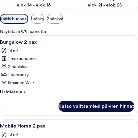
elok. 14 - elok. 16
elok. 21 - elok. 23
Huoneille
Kaikki huoneet
1 sänky
2 sänkyä
saatavilla
olevia
Näytetään 9/9 huonetta
suodattimia
Avaa
Terassi, jossa on puinen pöytä ja tuolit
6
Bungalow 2 pax
kaikki
14 m²
huonetyypin
1 makuuhuone
Bungalow
2
2 henkilöä
pax
1 parisänky
kuvat
Ilmainen Wi-Fi
Lisätietoja
Lisätietoja
huoneesta
Bungalow
Katso valitsemiesi päivien hinnat
2
pax
Avaa
Katettu ulkoterrassi, jossa on puiset pe
8
Mobile Home 2 pax
kaikki
13 m²
huonetyypin