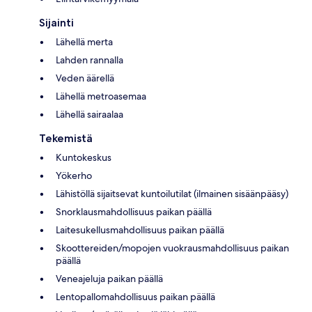
Sijainti
Lähellä merta
Lahden rannalla
Veden äärellä
Lähellä metroasemaa
Lähellä sairaalaa
Tekemistä
Kuntokeskus
Yökerho
Lähistöllä sijaitsevat kuntoilutilat (ilmainen sisäänpääsy)
Snorklausmahdollisuus paikan päällä
Laitesukellusmahdollisuus paikan päällä
Skoottereiden/mopojen vuokrausmahdollisuus paikan
päällä
Veneajeluja paikan päällä
Lentopallomahdollisuus paikan päällä