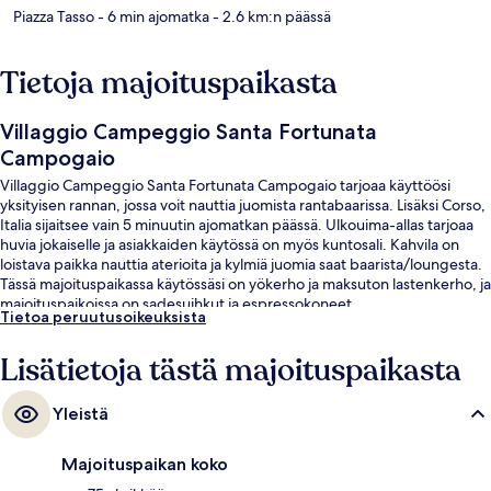
Piazza Tasso
- 6 min ajomatka
- 2.6 km:n päässä
Tietoja majoituspaikasta
Villaggio Campeggio Santa Fortunata
Campogaio
Villaggio Campeggio Santa Fortunata Campogaio tarjoaa käyttöösi
yksityisen rannan, jossa voit nauttia juomista rantabaarissa. Lisäksi Corso,
Italia sijaitsee vain 5 minuutin ajomatkan päässä. Ulkouima-allas tarjoaa
huvia jokaiselle ja asiakkaiden käytössä on myös kuntosali. Kahvila on
loistava paikka nauttia aterioita ja kylmiä juomia saat baarista/loungesta.
Tässä majoituspaikassa käytössäsi on yökerho ja maksuton lastenkerho, ja
majoituspaikoissa on sadesuihkut ja espressokoneet.
Tietoa peruutusoikeuksista
Lisätietoja tästä majoituspaikasta
Yleistä
Majoituspaikan koko