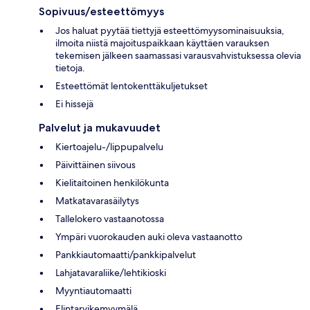
Sopivuus/esteettömyys
Jos haluat pyytää tiettyjä esteettömyysominaisuuksia,
ilmoita niistä majoituspaikkaan käyttäen varauksen
tekemisen jälkeen saamassasi varausvahvistuksessa olevia
tietoja.
Esteettömät lentokenttäkuljetukset
Ei hissejä
Palvelut ja mukavuudet
Kiertoajelu-/lippupalvelu
Päivittäinen siivous
Kielitaitoinen henkilökunta
Matkatavarasäilytys
Tallelokero vastaanotossa
Ympäri vuorokauden auki oleva vastaanotto
Pankkiautomaatti/pankkipalvelut
Lahjatavaraliike/lehtikioski
Myyntiautomaatti
Elintarvikemyymälä