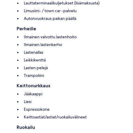
Lauttaterminaalikuljetukset (lisämaksusta)
Limusiini- / town car -palvelu
Autonvuokraus paikan päällä
Perheille
Ilmainen valvottu lastenhoito
Ilmainen lastenkerho
Lastenallas
Leikkikenttä
Lasten pelejä
Trampoliini
Keittonurkkaus
Jääkaappi
Liesi
Espressokone
Keittoastiat/astiat/ruokailuvälineet
Ruokailu