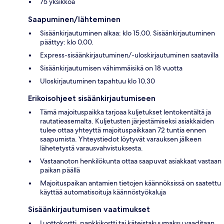
75 yksikköä
Saapuminen/lähteminen
Sisäänkirjautuminen alkaa: klo 15.00. Sisäänkirjautuminen
päättyy: klo 0.00.
Express-sisäänkirjautuminen/-uloskirjautuminen saatavilla
Sisäänkirjautumisen vähimmäisikä on 18 vuotta
Uloskirjautuminen tapahtuu klo 10.30
Erikoisohjeet sisäänkirjautumiseen
Tämä majoituspaikka tarjoaa kuljetukset lentokentältä ja
rautatieasemalta. Kuljetusten järjestämiseksi asiakkaiden
tulee ottaa yhteyttä majoituspaikkaan 72 tuntia ennen
saapumista. Yhteystiedot löytyvät varauksen jälkeen
lähetetystä varausvahvistuksesta.
Vastaanoton henkilökunta ottaa saapuvat asiakkaat vastaan
paikan päällä
Majoituspaikan antamien tietojen käännöksissä on saatettu
käyttää automatisoituja käännöstyökaluja
Sisäänkirjautumisen vaatimukset
Luottokortti, pankkikortti tai käteistakuumaksu vaaditaan