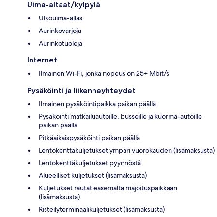
Uima-altaat/kylpylä
Ulkouima-allas
Aurinkovarjoja
Aurinkotuoleja
Internet
Ilmainen Wi-Fi, jonka nopeus on 25+ Mbit/s
Pysäköinti ja liikenneyhteydet
Ilmainen pysäköintipaikka paikan päällä
Pysäköinti matkailuautoille, busseille ja kuorma-autoille
paikan päällä
Pitkäaikaispysäköinti paikan päällä
Lentokenttäkuljetukset ympäri vuorokauden (lisämaksusta)
Lentokenttäkuljetukset pyynnöstä
Alueelliset kuljetukset (lisämaksusta)
Kuljetukset rautatieasemalta majoituspaikkaan
(lisämaksusta)
Risteilyterminaalikuljetukset (lisämaksusta)