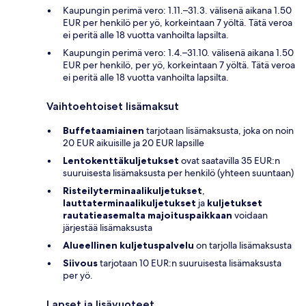
Kaupungin perimä vero: 1.11.–31.3. välisenä aikana 1.50
EUR per henkilö per yö, korkeintaan 7 yöltä. Tätä veroa
ei peritä alle 18 vuotta vanhoilta lapsilta.
Kaupungin perimä vero: 1.4.–31.10. välisenä aikana 1.50
EUR per henkilö, per yö, korkeintaan 7 yöltä. Tätä veroa
ei peritä alle 18 vuotta vanhoilta lapsilta.
Vaihtoehtoiset lisämaksut
Buffetaamiainen
tarjotaan lisämaksusta, joka on noin
20 EUR aikuisille ja 20 EUR lapsille
Lentokenttäkuljetukset
ovat saatavilla 35 EUR:n
suuruisesta lisämaksusta per henkilö (yhteen suuntaan)
Risteilyterminaalikuljetukset
,
lauttaterminaalikuljetukset
ja
kuljetukset
rautatieasemalta majoituspaikkaan
voidaan
järjestää lisämaksusta
Alueellinen kuljetuspalvelu
on tarjolla lisämaksusta
Siivous
tarjotaan 10 EUR:n suuruisesta lisämaksusta
per yö.
Lapset ja lisävuoteet