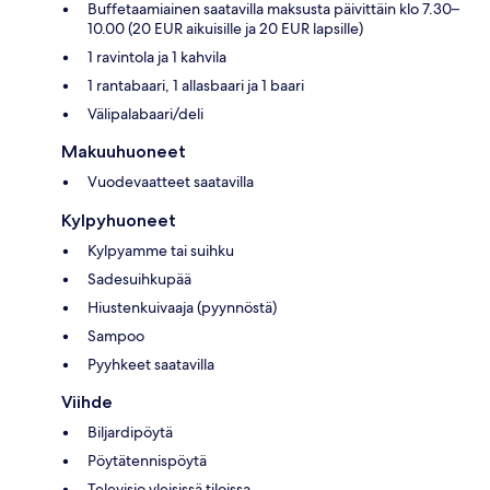
Buffetaamiainen saatavilla maksusta päivittäin klo 7.30–
10.00 (20 EUR aikuisille ja 20 EUR lapsille)
1 ravintola ja 1 kahvila
1 rantabaari, 1 allasbaari ja 1 baari
Välipalabaari/deli
Makuuhuoneet
Vuodevaatteet saatavilla
Kylpyhuoneet
Kylpyamme tai suihku
Sadesuihkupää
Hiustenkuivaaja (pyynnöstä)
Sampoo
Pyyhkeet saatavilla
Viihde
Biljardipöytä
Pöytätennispöytä
Televisio yleisissä tiloissa