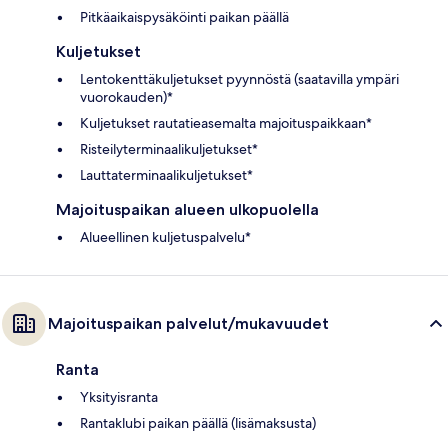
Pitkäaikaispysäköinti paikan päällä
Kuljetukset
Lentokenttäkuljetukset pyynnöstä (saatavilla ympäri
vuorokauden)*
Kuljetukset rautatieasemalta majoituspaikkaan*
Risteilyterminaalikuljetukset*
Lauttaterminaalikuljetukset*
Majoituspaikan alueen ulkopuolella
Alueellinen kuljetuspalvelu*
Majoituspaikan palvelut/mukavuudet
Ranta
Yksityisranta
Rantaklubi paikan päällä (lisämaksusta)