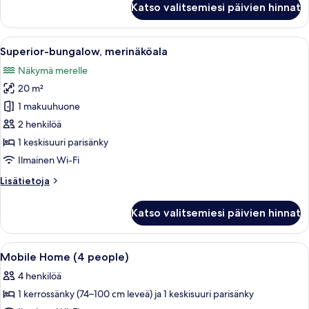
Katso valitsemiesi päivien hinnat
bungalow
Avaa
Puinen terassi, jossa on kaide, ja jolta
9
Superior-bungalow, merinäköala
kaikki
Näkymä merelle
huonetyypin
20 m²
Superior-
bungalow,
1 makuuhuone
merinäköala
2 henkilöä
kuvat
1 keskisuuri parisänky
Ilmainen Wi-Fi
Lisätietoja
Lisätietoja
huoneesta
Superior-
Katso valitsemiesi päivien hinnat
bungalow,
merinäköala
Avaa
Ilmainen Wi-Fi, vuodevaatteet
5
Mobile Home (4 people)
kaikki
4 henkilöä
huonetyypin
1 kerrossänky (74–100 cm leveä) ja 1 keskisuuri parisänky
Mobile