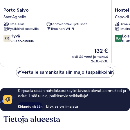
Porto
Hostel
Porto Salvo
Hostel
Salvo
&
Sant'Agnello
Capo di
Sant'Agnello
Glampi
Uima-allas
Lentokenttäkuljetukset
Uima-a
Santa
Pysäköinti saatavilla
Ilmainen Wi-Fi
Ilmain
Fortuna
Capo
7.8
8.6
Hyvä
Lois
7,8
8,6
di
kautta
kautta
230 arvostelua
111 a
Sorrent
10,
10,
Hinta
132 €
Hyvä,
Loistava,
on
230
111
sisältää verot ja maksut
132 €
26.8.–27.8.
arvostelua
arvostel
Vertaile samankaltaisiin majoituspaikkoihin
Kirjaudu sisään nähdäksesi käytettävissä olevat alennukset ja
edut. Lisää uusia, palkitsevia seikkailuja!
Kirjaudu sisään
Liity, se on ilmaista
Tietoja alueesta