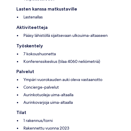
Lasten kanssa matkustaville
Lastenallas
Aktiviteetteja
Pääsy lähistöllä sijaitsevaan ulkouima-altaaseen
Työskentely
7 kokoushuonetta
Konferenssikeskus (tilaa 4060 neliömetriä)
Palvelut
Ympäri vuorokauden auki oleva vastaanotto
Concierge-palvelut
Aurinkotuoleja uima-altaalla
Aurinkovarjoja uima-altaalla
Tilat
1 rakennus/torni
Rakennettu vuonna 2023