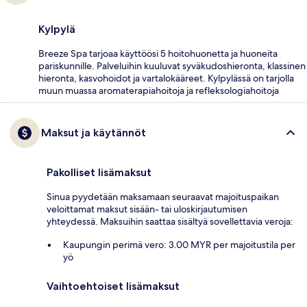
Kylpylä
Breeze Spa tarjoaa käyttöösi 5 hoitohuonetta ja huoneita
pariskunnille. Palveluihin kuuluvat syväkudoshieronta, klassinen
hieronta, kasvohoidot ja vartalokääreet. Kylpylässä on tarjolla
muun muassa aromaterapiahoitoja ja refleksologiahoitoja
Maksut ja käytännöt
Pakolliset lisämaksut
Sinua pyydetään maksamaan seuraavat majoituspaikan
veloittamat maksut sisään- tai uloskirjautumisen
yhteydessä. Maksuihin saattaa sisältyä sovellettavia veroja:
Kaupungin perimä vero: 3.00 MYR per majoitustila per
yö
Vaihtoehtoiset lisämaksut