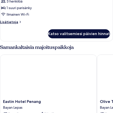
1
3 henkilöä
makuuhuone
1 suuri parisänky
kuvat
Ilmainen Wi-Fi
Lisätietoja
Lisätietoja
huoneesta
Sviitti,
Katso valitsemiesi päivien hinnat
1
makuuhuone
Samankaltaisia majoituspaikkoja
Eastin Hotel Penang
Olive Tr
Eastin
Olive
Eastin Hotel Penang
Olive 
Hotel
Tree
Bayan Lepas
Bayan L
Penang
Hotel