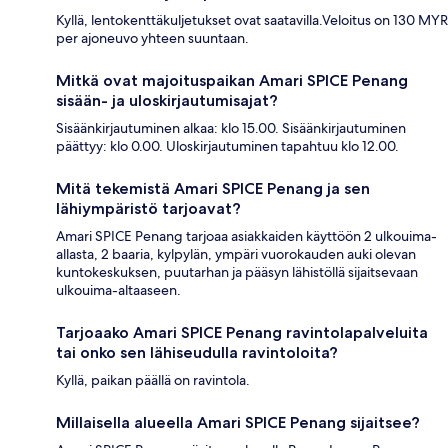
Kyllä, lentokenttäkuljetukset ovat saatavilla.Veloitus on 130 MYR
per ajoneuvo yhteen suuntaan.
Mitkä ovat majoituspaikan Amari SPICE Penang
sisään- ja uloskirjautumisajat?
Sisäänkirjautuminen alkaa: klo 15.00. Sisäänkirjautuminen
päättyy: klo 0.00. Uloskirjautuminen tapahtuu klo 12.00.
Mitä tekemistä Amari SPICE Penang ja sen
lähiympäristö tarjoavat?
Amari SPICE Penang tarjoaa asiakkaiden käyttöön 2 ulkouima-
allasta, 2 baaria, kylpylän, ympäri vuorokauden auki olevan
kuntokeskuksen, puutarhan ja pääsyn lähistöllä sijaitsevaan
ulkouima-altaaseen.
Tarjoaako Amari SPICE Penang ravintolapalveluita
tai onko sen lähiseudulla ravintoloita?
Kyllä, paikan päällä on ravintola.
Millaisella alueella Amari SPICE Penang sijaitsee?