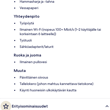
Hammasharja ja -tahna
Vessapaperi
Yhteydenpito
Työpöytä
Ilmainen Wi-Fi (nopeus 100+ Mbit/s (1–2 käyttäjälle tai
korkeintaan 6 laitteelle))
Työtuoli
Sähköadapterit/laturit
Ruoka ja juoma
Ilmainen pullovesi
Muuta
Päivittäinen siivous
Tallelokero (johon mahtuu kannettava tietokone)
Käynti huoneisiin ulkokäytävän kautta
Erityisominaisuudet