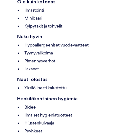
Ole kuin kotonasi
Ilmastointi
Minibaari
Kylpytakit ja tohvelit
Nuku hyvin
Hypoallergeeniset vuodevaatteet
Tyynyvalikoima
Pimennysverhot
Lakanat
Nauti olostasi
Yksilöllisesti kalustettu
Henkilökohtainen hygienia
Bidee
Ilmaiset hygieniatuotteet
Hiustenkuivaaja
Pyyhkeet