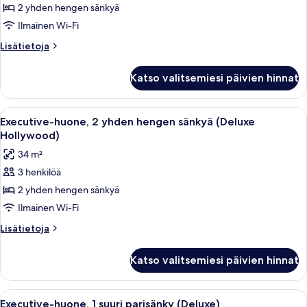
2
2 yhden hengen sänkyä
yhden
Ilmainen Wi-Fi
hengen
Lisätietoja
Lisätietoja
sänkyä
huoneesta
kuvat
Deluxe-
Katso valitsemiesi päivien hinnat
huone,
2
yhden
Avaa
Hotellihuone, jossa on kaksi sänkyä, ty
8
hengen
Executive-huone, 2 yhden hengen sänkyä (Deluxe
kaikki
sänkyä
Hollywood)
huonetyypin
34 m²
Executive-
3 henkilöä
huone,
2 yhden hengen sänkyä
2
yhden
Ilmainen Wi-Fi
hengen
Lisätietoja
Lisätietoja
sänkyä
huoneesta
Executive-
(Deluxe
Katso valitsemiesi päivien hinnat
huone,
Hollywood)
2
kuvat
yhden
Avaa
Hotellihuone, jossa on sänky, tuoli,
8
hengen
Executive-huone, 1 suuri parisänky (Deluxe)