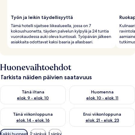
Työn ja leikin täydellisyyttä
Ruokap
Tämä hotelli sijaitsee liikealueella, jossa on 7
Kulinaar
kokoushuonetta, täyden palvelun kylpylä ja 24 tuntia
ravintola
vuorokaudessa auki oleva kuntosali. Työpäivän jälkeen
aamiain
asiakkaita odottavat kaksi baaria ja allasbaari.
tutkimus
Huonevaihtoehdot
Tarkista näiden päivien saatavuus
Tarkista tämän illan saatavuus elok. 9 - elok. 10
Tarkista huomisen saatavuus elo
Tänä iltana
Huomenna
elok. 9 - elok. 10
elok. 10 - elok. 11
Tarkista tämän viikonlopun saatavuus elok. 14 - elok. 16
Tarkista ensi viikonlopun saata
Tänä viikonloppuna
Ensi viikonloppuna
elok. 14 - elok. 16
elok. 21 - elok. 23
Huoneille
Kaikki huoneet
2 sänkyä
1 sänky