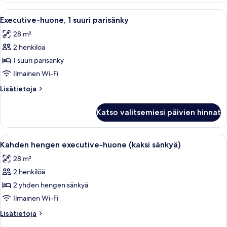
kuvat
yhden
Avaa
Hotellihuone, jossa on sänky, tuoli,
8
hengen
Executive-huone, 1 suuri parisänky
kaikki
sänkyä
28 m²
(Hollywood)
huonetyypin
2 henkilöä
Executive-
huone,
1 suuri parisänky
1
Ilmainen Wi-Fi
suuri
Lisätietoja
Lisätietoja
parisänky
huoneesta
kuvat
Executive-
Katso valitsemiesi päivien hinnat
huone,
1
suuri
Avaa
Hotellihuone, jossa on kaksi sänkyä, ty
8
parisänky
Kahden hengen executive-huone (kaksi sänkyä)
kaikki
28 m²
huonetyypin
2 henkilöä
Kahden
hengen
2 yhden hengen sänkyä
executive-
Ilmainen Wi-Fi
huone
Lisätietoja
Lisätietoja
(kaksi
huoneesta