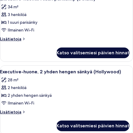
kaikki
sänkyä
34 m²
(Deluxe
huonetyypin
Hollywood)
3 henkilöä
Executive-
huone,
1 suuri parisänky
1
Ilmainen Wi-Fi
suuri
Lisätietoja
Lisätietoja
parisänky
huoneesta
(Deluxe)
Executive-
Katso valitsemiesi päivien hinnat
huone,
kuvat
1
suuri
Avaa
Hotellihuone, jossa on kaksi sänkyä, ty
8
parisänky
Executive-huone, 2 yhden hengen sänkyä (Hollywood)
kaikki
(Deluxe)
28 m²
huonetyypin
2 henkilöä
Executive-
huone,
2 yhden hengen sänkyä
2
Ilmainen Wi-Fi
yhden
Lisätietoja
Lisätietoja
hengen
huoneesta
sänkyä
Executive-
Katso valitsemiesi päivien hinnat
huone,
(Hollywood)
2