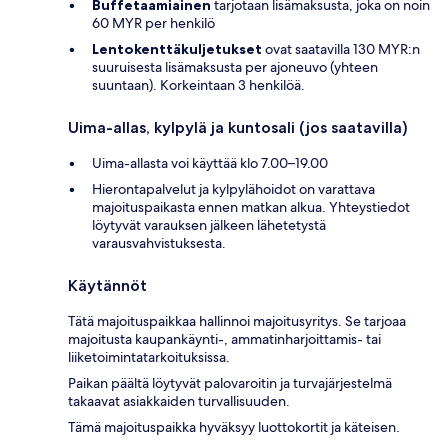
Buffetaamiainen
tarjotaan lisämaksusta, joka on noin
60 MYR per henkilö
Lentokenttäkuljetukset
ovat saatavilla 130 MYR:n
suuruisesta lisämaksusta per ajoneuvo (yhteen
suuntaan). Korkeintaan 3 henkilöä.
Uima-allas, kylpylä ja kuntosali (jos saatavilla)
Uima-allasta voi käyttää klo 7.00–19.00
Hierontapalvelut ja kylpylähoidot on varattava
majoituspaikasta ennen matkan alkua. Yhteystiedot
löytyvät varauksen jälkeen lähetetystä
varausvahvistuksesta.
Käytännöt
Tätä majoituspaikkaa hallinnoi majoitusyritys. Se tarjoaa
majoitusta kaupankäynti-, ammatinharjoittamis- tai
liiketoimintatarkoituksissa.
Paikan päältä löytyvät palovaroitin ja turvajärjestelmä
takaavat asiakkaiden turvallisuuden.
Tämä majoituspaikka hyväksyy luottokortit ja käteisen.