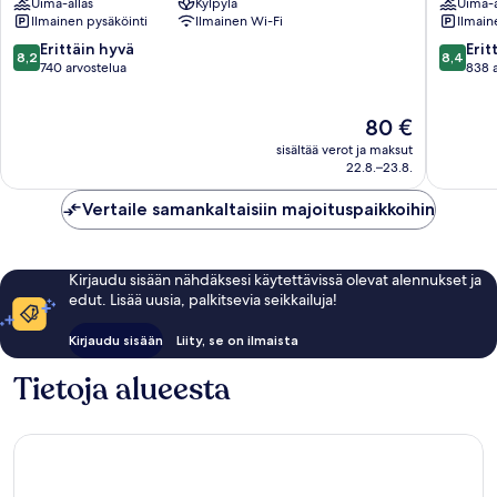
Uima-allas
Kylpylä
Uima-a
Bayan
Bayan
Ilmainen pysäköinti
Ilmainen Wi-Fi
Ilmain
Lepas
Lepas
8.2
8.4
Erittäin hyvä
Erit
8,2
8,4
kautta
kautta
740 arvostelua
838 
10,
10,
Erittäin
Erittäin
Hinta
80 €
hyvä,
hyvä,
on
740
838
sisältää verot ja maksut
80 €
arvostelua
arvostel
22.8.–23.8.
Vertaile samankaltaisiin majoituspaikkoihin
Kirjaudu sisään nähdäksesi käytettävissä olevat alennukset ja
edut. Lisää uusia, palkitsevia seikkailuja!
Kirjaudu sisään
Liity, se on ilmaista
Tietoja alueesta