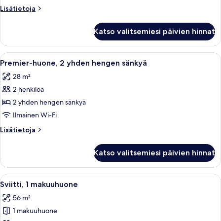
suuri
Lisätietoja
Lisätietoja
parisänky
huoneesta
kuvat
Premier-
Katso valitsemiesi päivien hinnat
huone,
1
suuri
Avaa
Hotellihuone, jossa on kaksi sänkyä, ty
4
parisänky
Premier-huone, 2 yhden hengen sänkyä
kaikki
28 m²
huonetyypin
2 henkilöä
Premier-
huone,
2 yhden hengen sänkyä
2
Ilmainen Wi-Fi
yhden
Lisätietoja
Lisätietoja
hengen
huoneesta
sänkyä
Premier-
Katso valitsemiesi päivien hinnat
huone,
kuvat
2
yhden
Avaa
Moderni hotellihuone, jossa on suuri i
7
hengen
Sviitti, 1 makuuhuone
kaikki
sänkyä
56 m²
huonetyypin
1 makuuhuone
Sviitti,