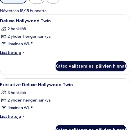
saatavilla
olevia
Näytetään 15/15 huonetta
suodattimia
Avaa
Allergiatestatut vuodevaatteet, minib
9
Deluxe Hollywood Twin
kaikki
2 henkilöä
huonetyypin
2 yhden hengen sänkyä
Deluxe
Hollywood
Ilmainen Wi-Fi
Twin
Lisätietoja
Lisätietoja
kuvat
huoneesta
Deluxe
Katso valitsemiesi päivien hinnat
Hollywood
Twin
Avaa
Allergiatestatut vuodevaatteet, minib
15
Executive Deluxe Hollywood Twin
kaikki
3 henkilöä
huonetyypin
2 yhden hengen sänkyä
Executive
Deluxe
Ilmainen Wi-Fi
Hollywood
Lisätietoja
Lisätietoja
Twin
huoneesta
Executive
kuvat
Katso valitsemiesi päivien hinnat