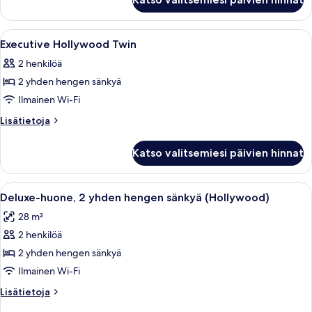
Deluxe
Hollywood
Twin
Avaa
Allergiatestatut vuodevaatteet, minib
15
Executive Hollywood Twin
kaikki
2 henkilöä
huonetyypin
2 yhden hengen sänkyä
Executive
Hollywood
Ilmainen Wi-Fi
Twin
Lisätietoja
Lisätietoja
kuvat
huoneesta
Executive
Katso valitsemiesi päivien hinnat
Hollywood
Twin
Avaa
Hotellihuone, jossa on kaksi sänkyä, ty
4
Deluxe-huone, 2 yhden hengen sänkyä (Hollywood)
kaikki
28 m²
huonetyypin
2 henkilöä
Deluxe-
huone,
2 yhden hengen sänkyä
2
Ilmainen Wi-Fi
yhden
Lisätietoja
Lisätietoja
hengen
huoneesta