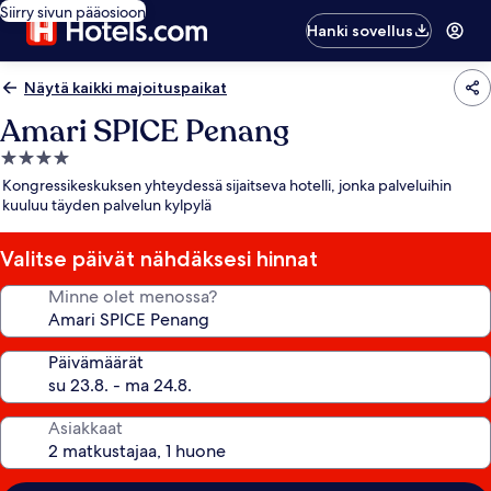
Siirry sivun pääosioon
Hanki sovellus
Näytä kaikki majoituspaikat
Amari SPICE Penang
4.0
tähden
Kongressikeskuksen yhteydessä sijaitseva hotelli, jonka palveluihin
majoituspaikka
kuuluu täyden palvelun kylpylä
Valitse päivät nähdäksesi hinnat
Minne olet menossa?
Päivämäärät
Asiakkaat