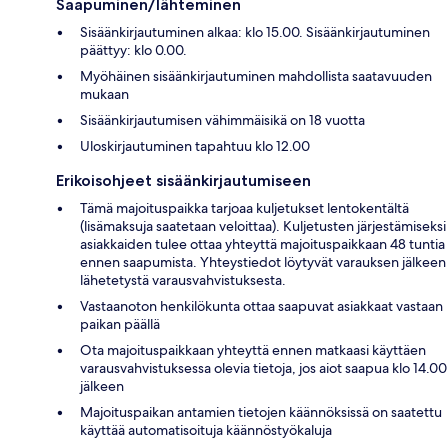
Saapuminen/lähteminen
Sisäänkirjautuminen alkaa: klo 15.00. Sisäänkirjautuminen
päättyy: klo 0.00.
Myöhäinen sisäänkirjautuminen mahdollista saatavuuden
mukaan
Sisäänkirjautumisen vähimmäisikä on 18 vuotta
Uloskirjautuminen tapahtuu klo 12.00
Erikoisohjeet sisäänkirjautumiseen
Tämä majoituspaikka tarjoaa kuljetukset lentokentältä
(lisämaksuja saatetaan veloittaa). Kuljetusten järjestämiseksi
asiakkaiden tulee ottaa yhteyttä majoituspaikkaan 48 tuntia
ennen saapumista. Yhteystiedot löytyvät varauksen jälkeen
lähetetystä varausvahvistuksesta.
Vastaanoton henkilökunta ottaa saapuvat asiakkaat vastaan
paikan päällä
Ota majoituspaikkaan yhteyttä ennen matkaasi käyttäen
varausvahvistuksessa olevia tietoja, jos aiot saapua klo 14.00
jälkeen
Majoituspaikan antamien tietojen käännöksissä on saatettu
käyttää automatisoituja käännöstyökaluja