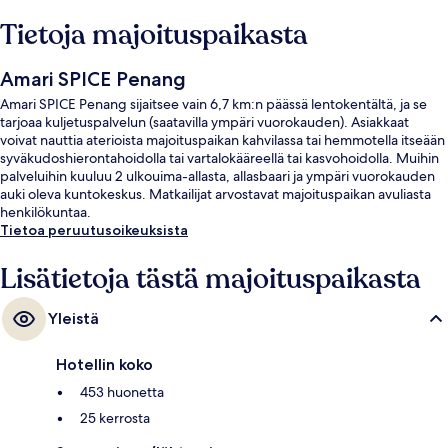
Tietoja majoituspaikasta
Amari SPICE Penang
Amari SPICE Penang sijaitsee vain 6,7 km:n päässä lentokentältä, ja se
tarjoaa kuljetuspalvelun (saatavilla ympäri vuorokauden). Asiakkaat
voivat nauttia aterioista majoituspaikan kahvilassa tai hemmotella itseään
syväkudoshierontahoidolla tai vartalokääreellä tai kasvohoidolla. Muihin
palveluihin kuuluu 2 ulkouima-allasta, allasbaari ja ympäri vuorokauden
auki oleva kuntokeskus. Matkailijat arvostavat majoituspaikan avuliasta
henkilökuntaa.
Tietoa peruutusoikeuksista
Lisätietoja tästä majoituspaikasta
Yleistä
Hotellin koko
453 huonetta
25 kerrosta