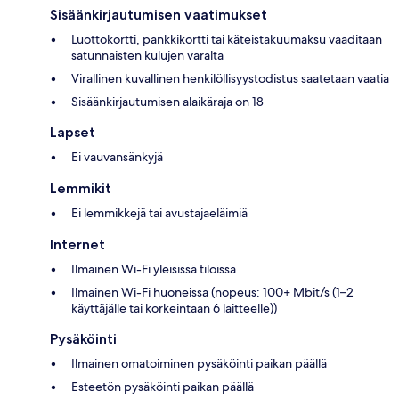
Sisäänkirjautumisen vaatimukset
Luottokortti, pankkikortti tai käteistakuumaksu vaaditaan
satunnaisten kulujen varalta
Virallinen kuvallinen henkilöllisyystodistus saatetaan vaatia
Sisäänkirjautumisen alaikäraja on 18
Lapset
Ei vauvansänkyjä
Lemmikit
Ei lemmikkejä tai avustajaeläimiä
Internet
Ilmainen Wi-Fi yleisissä tiloissa
Ilmainen Wi-Fi huoneissa (nopeus: 100+ Mbit/s (1–2
käyttäjälle tai korkeintaan 6 laitteelle))
Pysäköinti
Ilmainen omatoiminen pysäköinti paikan päällä
Esteetön pysäköinti paikan päällä