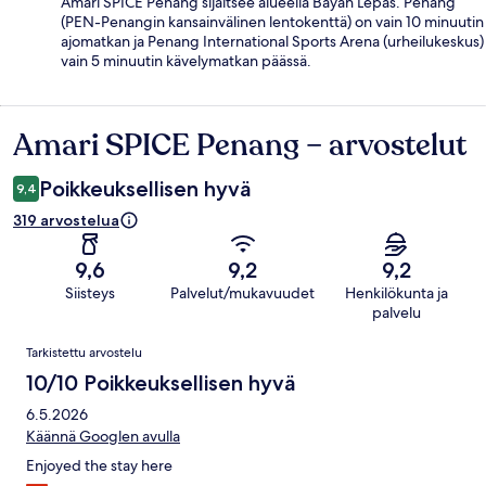
Amari SPICE Penang sijaitsee alueella Bayan Lepas. Penang
(PEN-Penangin kansainvälinen lentokenttä) on vain 10 minuutin
ajomatkan ja Penang International Sports Arena (urheilukeskus)
vain 5 minuutin kävelymatkan päässä.
Amari SPICE Penang – arvostelut
Arvostelut
Poikkeuksellisen hyvä
9,4
319 arvostelua
9,6
9,2
9,2
Siisteys
Palvelut/mukavuudet
Henkilökunta ja
palvelu
Arvostelut
Tarkistettu arvostelu
10/10 Poikkeuksellisen hyvä
6.5.2026
Käännä Googlen avulla
Enjoyed the stay here