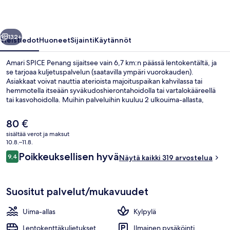
llinen
Seuraava
132+
Yleistiedot
Huoneet
Sijainti
Käytännöt
Amari SPICE Penang sijaitsee vain 6,7 km:n päässä lentokentältä, ja
se tarjoaa kuljetuspalvelun (saatavilla ympäri vuorokauden).
Asiakkaat voivat nauttia aterioista majoituspaikan kahvilassa tai
hemmotella itseään syväkudoshierontahoidolla tai vartalokääreellä
tai kasvohoidolla. Muihin palveluihin kuuluu 2 ulkouima-allasta,
allasbaari ja ympäri vuorokauden auki oleva kuntokeskus. Matkailijat
arvostavat majoituspaikan avuliasta henkilökuntaa.
Nykyinen
80 €
hinta
sisältää verot ja maksut
on
10.8.–11.8.
Ulkopuoli
80 €
Arvostelut
Poikkeuksellisen hyvä
9,4
Näytä kaikki 319 arvostelua
9,4 kautta 10.
Suositut palvelut/mukavuudet
Uima-allas
Kylpylä
Lentokenttäkuljetukset
Ilmainen pysäköinti