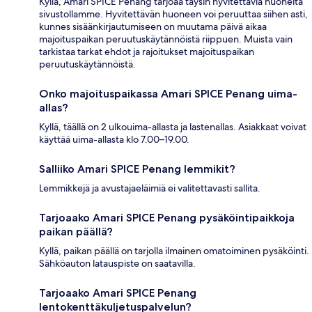
Kyllä, Amari SPICE Penang tarjoaa täysin hyvitettäviä huoneita
sivustollamme. Hyvitettävän huoneen voi peruuttaa siihen asti,
kunnes sisäänkirjautumiseen on muutama päivä aikaa
majoituspaikan peruutuskäytännöistä riippuen. Muista vain
tarkistaa tarkat ehdot ja rajoitukset majoituspaikan
peruutuskäytännöistä.
Onko majoituspaikassa Amari SPICE Penang uima-
allas?
Kyllä, täällä on 2 ulkouima-allasta ja lastenallas. Asiakkaat voivat
käyttää uima-allasta klo 7.00–19.00.
Salliiko Amari SPICE Penang lemmikit?
Lemmikkejä ja avustajaeläimiä ei valitettavasti sallita.
Tarjoaako Amari SPICE Penang pysäköintipaikkoja
paikan päällä?
Kyllä, paikan päällä on tarjolla ilmainen omatoiminen pysäköinti.
Sähköauton latauspiste on saatavilla.
Tarjoaako Amari SPICE Penang
lentokenttäkuljetuspalvelun?