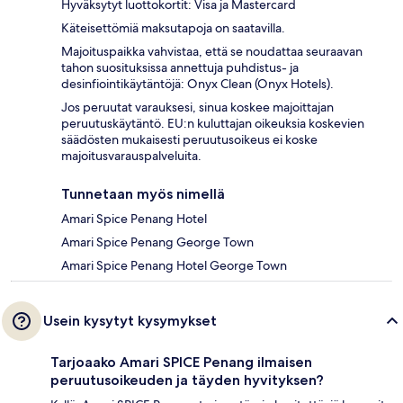
Hyväksytyt luottokortit: Visa ja Mastercard
Käteisettömiä maksutapoja on saatavilla.
Majoituspaikka vahvistaa, että se noudattaa seuraavan
tahon suosituksissa annettuja puhdistus- ja
desinfiointikäytäntöjä: Onyx Clean (Onyx Hotels).
Jos peruutat varauksesi, sinua koskee majoittajan
peruutuskäytäntö. EU:n kuluttajan oikeuksia koskevien
säädösten mukaisesti peruutusoikeus ei koske
majoitusvarauspalveluita.
Tunnetaan myös nimellä
Amari Spice Penang Hotel
Amari Spice Penang George Town
Amari Spice Penang Hotel George Town
Usein kysytyt kysymykset
Tarjoaako Amari SPICE Penang ilmaisen
peruutusoikeuden ja täyden hyvityksen?