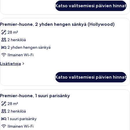
sänkyä)
Kahden
Katso valitsemiesi päivien hinnat
hengen
kuvat
executive-
huone
Avaa
Hotellihuone, jossa on kaksi sänkyä, ty
4
(kaksi
Premier-huone, 2 yhden hengen sänkyä (Hollywood)
kaikki
sänkyä)
28 m²
huonetyypin
2 henkilöä
Premier-
huone,
2 yhden hengen sänkyä
2
Ilmainen Wi-Fi
yhden
Lisätietoja
Lisätietoja
hengen
huoneesta
sänkyä
Premier-
Katso valitsemiesi päivien hinnat
huone,
(Hollywood)
2
kuvat
yhden
Avaa
Hotellihuone, jossa on suuri sänky, ty
4
hengen
Premier-huone, 1 suuri parisänky
kaikki
sänkyä
28 m²
(Hollywood)
huonetyypin
2 henkilöä
Premier-
huone,
1 suuri parisänky
1
Ilmainen Wi-Fi