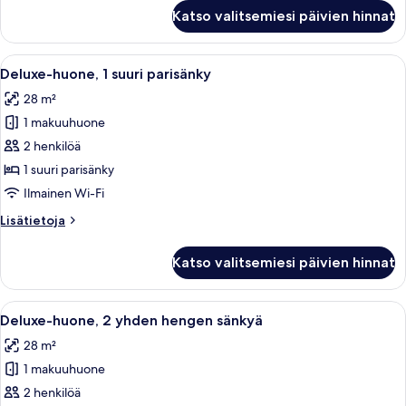
sänkyä
Deluxe-
Katso valitsemiesi päivien hinnat
huone,
(Hollywood)
2
kuvat
yhden
Avaa
Hotellihuone, jossa on suuri sänky, ty
3
hengen
Deluxe-huone, 1 suuri parisänky
kaikki
sänkyä
28 m²
(Hollywood)
huonetyypin
1 makuuhuone
Deluxe-
huone,
2 henkilöä
1
1 suuri parisänky
suuri
Ilmainen Wi-Fi
parisänky
Lisätietoja
Lisätietoja
kuvat
huoneesta
Deluxe-
Katso valitsemiesi päivien hinnat
huone,
1
suuri
Avaa
Hotellihuone, jossa on sänky, tuoli,
3
parisänky
Deluxe-huone, 2 yhden hengen sänkyä
kaikki
28 m²
huonetyypin
1 makuuhuone
Deluxe-
huone,
2 henkilöä