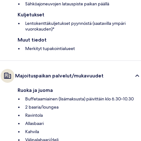
Sähköajoneuvojen latauspiste paikan päällä
Kuljetukset
Lentokenttäkuljetukset pyynnöstä (saatavilla ympäri
vuorokauden)*
Muut tiedot
Merkityt tupakointialueet
Majoituspaikan palvelut/mukavuudet
Ruoka ja juoma
Buffetaamiainen (lisämaksusta) päivittäin klo 6.30–10.30
2 baaria/loungea
Ravintola
Allasbaari
Kahvila
Välipalabaari/deli