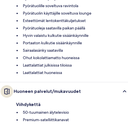
Pyörätuolille soveltuva ravintola
Pyörätuolin käyttäjille soveltuva lounge
Esteettömät lentokenttäkuljetukset
Pyörätuoleja saatavilla paikan päällä
Hyvin valaistu kulkutie sisäänkäynnille
Portaaton kulkutie sisäänkäynnille
Sairaalasänky saatavilla
Ohut kokolattiamatto huoneissa
Laattalattiat julkisissa tiloissa
Laattalattiat huoneissa
Huoneen palvelut/mukavuudet
Viihdykettä
50-tuumainen älytelevisio
Premium-satelliittikanavat