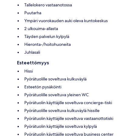
Tallelokero vastaanotossa
Puutarha
Ympäri vuorokauden auki oleva kuntokeskus
2 ulkouima-allasta
Täyden palvelun kylpylä
Hieronta-/hoitohuoneita
Juhlasali
Esteettömyys
Hissi
Pyörätuolille soveltuva kulkuväylä
Esteetön pysäköinti
Pyörätuolille soveltuva yleinen WC
Pyörätuolin käyttäjille soveltuva concierge-tiski
Pyörätuolille soveltuva kulkuväylä hissille
Pyörätuolin käyttäjille soveltuva vastaanottotiski
Pyörätuolin käyttäjille soveltuva kylpylä
Pyörätuolin käyttäjille soveltuva business center