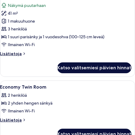
kaikki
Näkymä puutarhaan
huonetyypin
41 m²
Perhehuoneisto
kuvat
1 makuuhuone
3 henkilöä
1 suuri parisänky ja 1 vuodesohva (100–125 cm leveä)
Ilmainen Wi-Fi
Lisätietoja
Lisätietoja
huoneesta
Perhehuoneisto
Katso valitsemiesi päivien hinnat
Avaa
Hotellihuone, jossa on kaksi erillistä s
4
Economy Twin Room
kaikki
2 henkilöä
huonetyypin
2 yhden hengen sänkyä
Economy
Twin
Ilmainen Wi-Fi
Room
Lisätietoja
Lisätietoja
kuvat
huoneesta
Economy
Katso valitsemiesi päivien hinnat