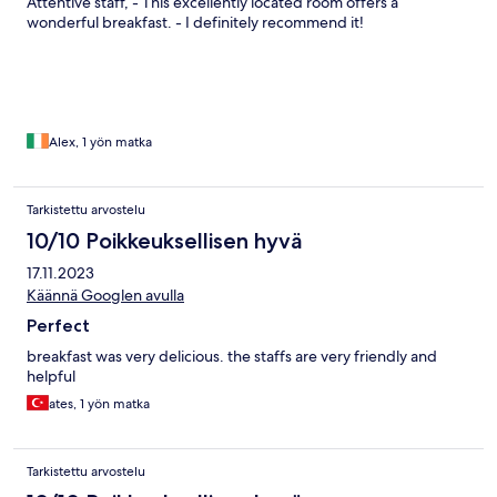
Attentive staff, - This excellently located room offers a
wonderful breakfast. - I definitely recommend it!
Alex, 1 yön matka
Tarkistettu arvostelu
10/10 Poikkeuksellisen hyvä
17.11.2023
Käännä Googlen avulla
Perfect
breakfast was very delicious. the staffs are very friendly and
helpful
ates, 1 yön matka
Tarkistettu arvostelu