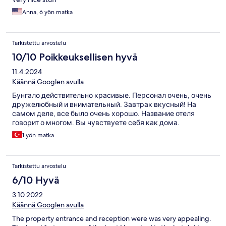
Anna, 6 yön matka
Tarkistettu arvostelu
10/10 Poikkeuksellisen hyvä
11.4.2024
Käännä Googlen avulla
Бунгало действительно красивые. Персонал очень, очень
дружелюбный и внимательный. Завтрак вкусный! На
самом деле, все было очень хорошо. Название отеля
говорит о многом. Вы чувствуете себя как дома.
1 yön matka
Tarkistettu arvostelu
6/10 Hyvä
3.10.2022
Käännä Googlen avulla
The property entrance and reception were was very appealing.