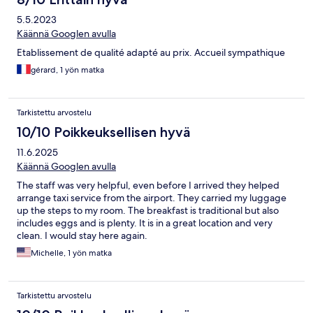
5.5.2023
Käännä Googlen avulla
Etablissement de qualité adapté au prix. Accueil sympathique
gérard, 1 yön matka
Tarkistettu arvostelu
10/10 Poikkeuksellisen hyvä
11.6.2025
Käännä Googlen avulla
The staff was very helpful, even before I arrived they helped
arrange taxi service from the airport. They carried my luggage
up the steps to my room. The breakfast is traditional but also
includes eggs and is plenty. It is in a great location and very
clean. I would stay here again.
Michelle, 1 yön matka
Tarkistettu arvostelu