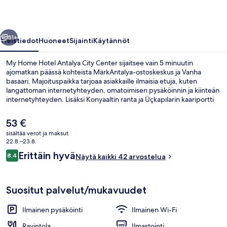
Center
valokuvagalleria
llinen
Seuraava
51+
Yleistiedot
Huoneet
Sijainti
Käytännöt
My Home Hotel Antalya City Center sijaitsee vain 5 minuutin
ajomatkan päässä kohteista MarkAntalya-ostoskeskus ja Vanha
basaari. Majoituspaikka tarjoaa asiakkaille ilmaisia etuja, kuten
langattoman internetyhteyden, omatoimisen pysäköinnin ja kiinteän
internetyhteyden. Lisäksi Konyaaltin ranta ja Üçkapılarin kaariportti
sijaitsevat lyhyen ajomatkan päässä. Matkailijat arvostavat
majoituspaikan avuliasta henkilökuntaa.
Nykyinen
53 €
hinta
sisältää verot ja maksut
on
22.8.–23.8.
Näkymä huoneesta
53 €
Arvostelut
Erittäin hyvä
8,4
Näytä kaikki 42 arvostelua
8,4 kautta 10.
Suositut palvelut/mukavuudet
Ilmainen pysäköinti
Ilmainen Wi-Fi
Ravintola
Ilmastointi