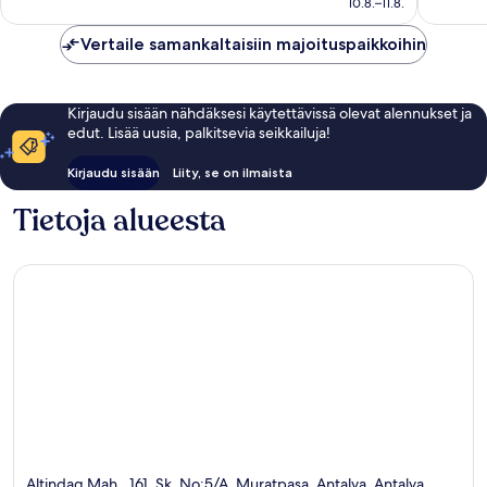
10.8.–11.8.
arvostelua
arvostel
Vertaile samankaltaisiin majoituspaikkoihin
Kirjaudu sisään nähdäksesi käytettävissä olevat alennukset ja
edut. Lisää uusia, palkitsevia seikkailuja!
Kirjaudu sisään
Liity, se on ilmaista
Tietoja alueesta
Altindag Mah., 161. Sk. No:5/A, Muratpasa, Antalya, Antalya,