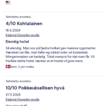
satisfying. cheese varieties, jams and fruits. They cook eggs the
way you like them and bring them to you. I stayed for 1 day but I
was very satisfied.
Tarkistettu arvostelu
4/10 Kohtalainen
18.6.2024
Käännä Googlen avulla
Elendig hotel
Så elendig. Man sov på fjedre hvilket gav massive rygsmerter.
Værelset var lille, man følte sig lukket inde i et kosteskab.
Morgenmaden var kedelig. Total overpris for det man får. Vil
fraråde dette hotel, tænker at et hostel vil give mere.
Karin, 2 yön matka
Tarkistettu arvostelu
10/10 Poikkeuksellisen hyvä
21.11.2025
Käännä Googlen avulla
Very nice stuff