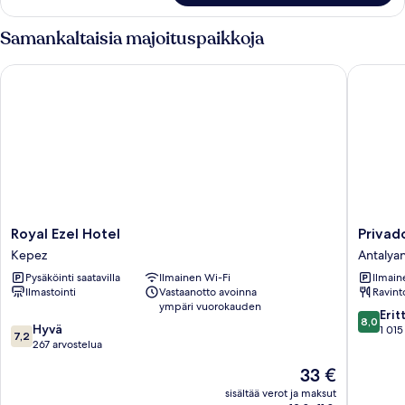
Samankaltaisia majoituspaikkoja
Royal Ezel Hotel
Privado 
Royal
Privado
Royal Ezel Hotel
Privad
Ezel
Hotels
Kepez
Antalya
Hotel
Antalya
Pysäköinti saatavilla
Ilmainen Wi-Fi
Ilmain
Kepez
keskust
Ilmastointi
Vastaanotto avoinna
Ravint
ympäri vuorokauden
8.0
Erit
8,0
7.2
Hyvä
kautta
1 015
7,2
kautta
267 arvostelua
10,
10,
Erittäin
Hinta
33 €
Hyvä,
hyvä,
on
267
sisältää verot ja maksut
1 015
33 €