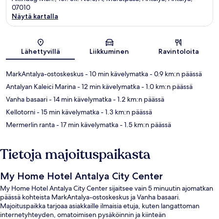
07010
Näytä kartalla
Kartta
Lähettyvillä
Liikkuminen
Ravintoloita
MarkAntalya-ostoskeskus
- 10 min kävelymatka
- 0.9 km:n päässä
Antalyan Kaleici Marina
- 12 min kävelymatka
- 1.0 km:n päässä
Vanha basaari
- 14 min kävelymatka
- 1.2 km:n päässä
Kellotorni
- 15 min kävelymatka
- 1.3 km:n päässä
Mermerlin ranta
- 17 min kävelymatka
- 1.5 km:n päässä
Tietoja majoituspaikasta
My Home Hotel Antalya City Center
My Home Hotel Antalya City Center sijaitsee vain 5 minuutin ajomatkan
päässä kohteista MarkAntalya-ostoskeskus ja Vanha basaari.
Majoituspaikka tarjoaa asiakkaille ilmaisia etuja, kuten langattoman
internetyhteyden, omatoimisen pysäköinnin ja kiinteän