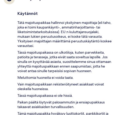
Käytännöt
Tätä majoituspaikkaa hallinnoi yksityinen majoittaja (eli taho,
joka ei toimi kaupankäynti-, ammatinharjoittamis- tai
liiketoimintatarkoituksissa). EU:n kuluttajansuojalaki,
mukaan lukien peruutusoikeus, ei koske tätä varausta.
Yksityisen majoittajan määrittämä peruutuskäytäntö koskee
varaustasi.
Tässä majoituspaikassa on ulkotiloja, kuten parvekkeita,
patioita ja terasseja, jotka eivät saata soveltua lapsille. Jos
sinulla on kysyttävää asiasta, suosittelemme sinua ottamaan
yhteyttä majoituspaikkaan ennen saapumistasi, jotta he
voivat antaa sinulle tarpeisiisi sopivan huoneen.
Meluttomia huoneita ei voida taata.
Vain majoituspaikkaan rekisteröityneet asiakkaat voivat
oleskella huoneissa.
Tässä majoituspaikassa ei ole hissiä.
Paikan päältä löytyvät palosammutin ja ensiapupakkaus
takaavat asiakkaiden turvallisuuden.
Tämä majoituspaikka hyväksyy luottokortit, pankkikortit ja