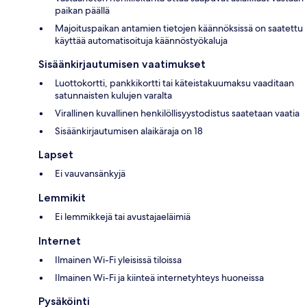
paikan päällä
Majoituspaikan antamien tietojen käännöksissä on saatettu
käyttää automatisoituja käännöstyökaluja
Sisäänkirjautumisen vaatimukset
Luottokortti, pankkikortti tai käteistakuumaksu vaaditaan
satunnaisten kulujen varalta
Virallinen kuvallinen henkilöllisyystodistus saatetaan vaatia
Sisäänkirjautumisen alaikäraja on 18
Lapset
Ei vauvansänkyjä
Lemmikit
Ei lemmikkejä tai avustajaeläimiä
Internet
Ilmainen Wi-Fi yleisissä tiloissa
Ilmainen Wi-Fi ja kiinteä internetyhteys huoneissa
Pysäköinti