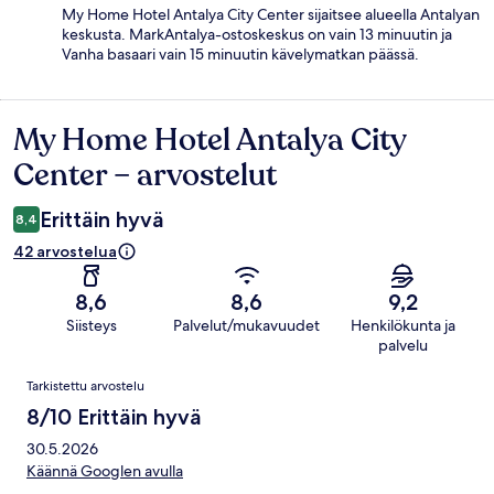
My Home Hotel Antalya City Center sijaitsee alueella Antalyan
keskusta. MarkAntalya-ostoskeskus on vain 13 minuutin ja
Vanha basaari vain 15 minuutin kävelymatkan päässä.
My Home Hotel Antalya City
Arvostelut
Center – arvostelut
Erittäin hyvä
8,4
42 arvostelua
8,6
8,6
9,2
Siisteys
Palvelut/mukavuudet
Henkilökunta ja
palvelu
Arvostelut
Tarkistettu arvostelu
8/10 Erittäin hyvä
30.5.2026
Käännä Googlen avulla