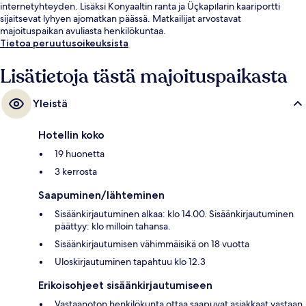
internetyhteyden. Lisäksi Konyaaltin ranta ja Üçkapılarin kaariportti
sijaitsevat lyhyen ajomatkan päässä. Matkailijat arvostavat
majoituspaikan avuliasta henkilökuntaa.
Tietoa peruutusoikeuksista
Lisätietoja tästä majoituspaikasta
Yleistä
Hotellin koko
19 huonetta
3 kerrosta
Saapuminen/lähteminen
Sisäänkirjautuminen alkaa: klo 14.00. Sisäänkirjautuminen
päättyy: klo milloin tahansa.
Sisäänkirjautumisen vähimmäisikä on 18 vuotta
Uloskirjautuminen tapahtuu klo 12.3
Erikoisohjeet sisäänkirjautumiseen
Vastaanoton henkilökunta ottaa saapuvat asiakkaat vastaan