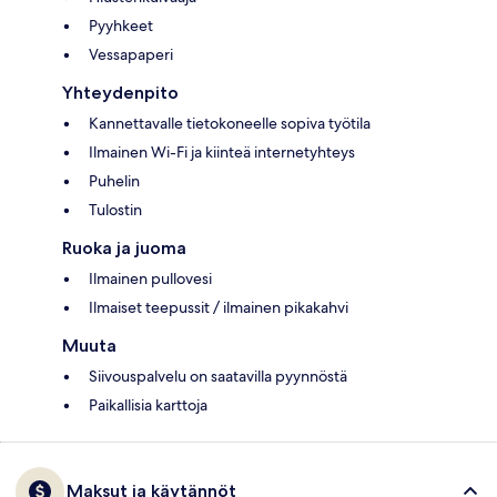
Pyyhkeet
Vessapaperi
Yhteydenpito
Kannettavalle tietokoneelle sopiva työtila
Ilmainen Wi-Fi ja kiinteä internetyhteys
Puhelin
Tulostin
Ruoka ja juoma
Ilmainen pullovesi
Ilmaiset teepussit / ilmainen pikakahvi
Muuta
Siivouspalvelu on saatavilla pyynnöstä
Paikallisia karttoja
Maksut ja käytännöt