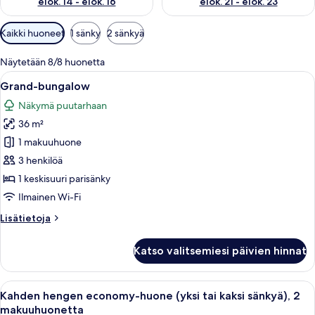
elok. 14 - elok. 16
elok. 21 - elok. 23
Huoneille
Kaikki huoneet
1 sänky
2 sänkyä
saatavilla
olevia
Näytetään 8/8 huonetta
suodattimia
Avaa
Puinen sisustus, jossa on sohva, pieni p
10
Grand-bungalow
kaikki
Näkymä puutarhaan
huonetyypin
36 m²
Grand-
bungalow
1 makuuhuone
kuvat
3 henkilöä
1 keskisuuri parisänky
Ilmainen Wi-Fi
Lisätietoja
Lisätietoja
huoneesta
Grand-
Katso valitsemiesi päivien hinnat
bungalow
Avaa
Hotellihuone, jossa on työpöytä, kaksi 
7
Kahden hengen economy-huone (yksi tai kaksi sänkyä), 2
kaikki
makuuhuonetta