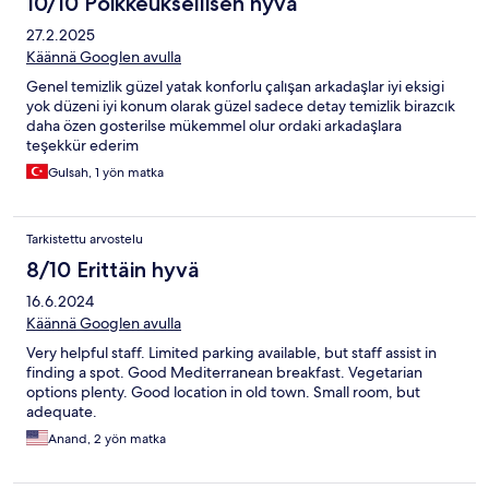
10/10 Poikkeuksellisen hyvä
27.2.2025
Käännä Googlen avulla
Genel temizlik güzel yatak konforlu çalışan arkadaşlar iyi eksigi
yok düzeni iyi konum olarak güzel sadece detay temizlik birazcık
daha özen gosterilse mükemmel olur ordaki arkadaşlara
teşekkür ederim
Gulsah, 1 yön matka
Tarkistettu arvostelu
8/10 Erittäin hyvä
16.6.2024
Käännä Googlen avulla
Very helpful staff. Limited parking available, but staff assist in
finding a spot. Good Mediterranean breakfast. Vegetarian
options plenty. Good location in old town. Small room, but
adequate.
Anand, 2 yön matka