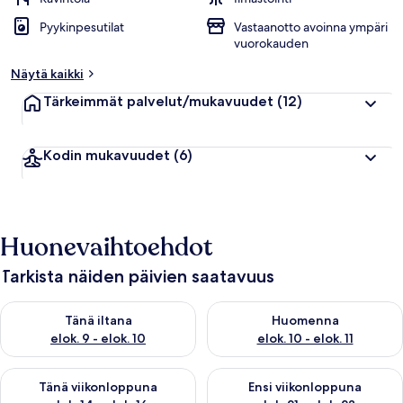
Pyykinpesutilat
Vastaanotto avoinna ympäri
vuorokauden
Näytä kaikki
Tärkeimmät palvelut/mukavuudet
(12)
Kodin mukavuudet
(6)
Huonevaihtoehdot
Tarkista näiden päivien saatavuus
Tarkista tämän illan saatavuus elok. 9 - elok. 10
Tarkista huomisen saatavuus elo
Tänä iltana
Huomenna
elok. 9 - elok. 10
elok. 10 - elok. 11
Tarkista tämän viikonlopun saatavuus elok. 14 - elok. 16
Tarkista ensi viikonlopun saata
Tänä viikonloppuna
Ensi viikonloppuna