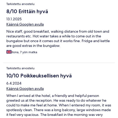
Tarkistettu arvostelu
8/10 Erittäin hyvä
13.1.2025
Käännä Googlen avulla
Nice staff, good breakfast, walking distance from old town and
restaurants etc. Hot water takes a while to come out in the
bungalow but once it comes out it works fine. Fridge and kettle
are good extras in the bungalow.
Ilona, 7 yön matka
Tarkistettu arvostelu
10/10 Poikkeuksellisen hyvä
6.4.2024
Käännä Googlen avulla
When I arrived at the hotel, a friendly and helpful person
greeted us at the reception. He was ready to do whatever he
could to make me feel at home. When I entered my room, it was
spotlessly clean. There was a long balcony, large windows made
it feel very spacious. The breakfast in the morning was very