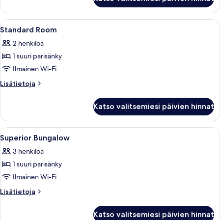
Twin
Room
Avaa
Hotellihuone, jossa on sänky, työpöytä, t
17
Standard Room
kaikki
2 henkilöä
huonetyypin
1 suuri parisänky
Standard
Room
Ilmainen Wi-Fi
kuvat
Lisätietoja
Lisätietoja
huoneesta
Standard
Katso valitsemiesi päivien hinnat
Room
Avaa
Ylelliset vuodevaatteet, minibaari
8
Superior Bungalow
kaikki
3 henkilöä
huonetyypin
1 suuri parisänky
Superior
Bungalow
Ilmainen Wi-Fi
kuvat
Lisätietoja
Lisätietoja
huoneesta
Superior
Katso valitsemiesi päivien hinnat
Bungalow