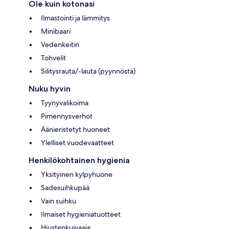
Ole kuin kotonasi
Ilmastointi ja lämmitys
Minibaari
Vedenkeitin
Tohvelit
Silitysrauta/-lauta (pyynnöstä)
Nuku hyvin
Tyynyvalikoima
Pimennysverhot
Äänieristetyt huoneet
Ylelliset vuodevaatteet
Henkilökohtainen hygienia
Yksityinen kylpyhuone
Sadesuihkupää
Vain suihku
Ilmaiset hygieniatuotteet
Hiustenkuivaaja