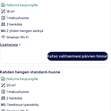
huonetyypin
Näkymä kaupungille
Kahden
18 m²
hengen
1 makuuhuone
economy-
huone
2 henkilöä
(yksi
2 yhden hengen sänkyä
tai
Ilmainen Wi-Fi
kaksi
Lisätietoja
Lisätietoja
sänkyä),
huoneesta
2
Kahden
Katso valitsemiesi päivien hinnat
hengen
makuuhuonetta
economy-
kuvat
huone
Avaa
Hotellihuone, jossa on sänky, violetti n
6
(yksi
Kahden hengen standard-huone
kaikki
tai
Näkymä kaupungille
kaksi
huonetyypin
sänkyä),
20 m²
Kahden
2
hengen
1 makuuhuone
makuuhuonetta
standard-
2 henkilöä
huone
1 keskisuuri parisänky
kuvat