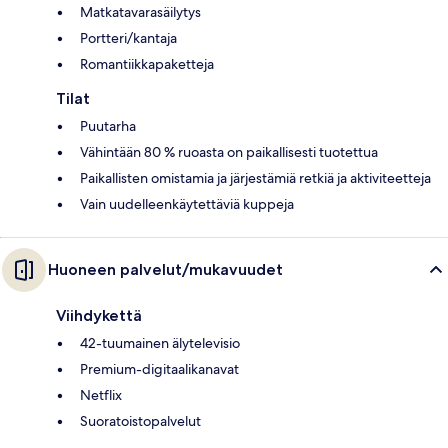
Matkatavarasäilytys
Portteri/kantaja
Romantiikkapaketteja
Tilat
Puutarha
Vähintään 80 % ruoasta on paikallisesti tuotettua
Paikallisten omistamia ja järjestämiä retkiä ja aktiviteetteja
Vain uudelleenkäytettäviä kuppeja
Huoneen palvelut/mukavuudet
Viihdykettä
42-tuumainen älytelevisio
Premium-digitaalikanavat
Netflix
Suoratoistopalvelut