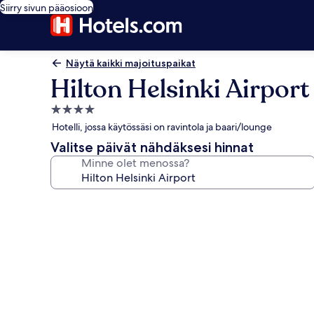
Siirry sivun pääosioon
Näytä kaikki majoituspaikat
Hilton Helsinki Airport
4.0
tähden
Hotelli, jossa käytössäsi on ravintola ja baari/lounge
majoituspaikka
Valitse päivät nähdäksesi hinnat
Minne olet menossa?
Majoituspaikan
Hilton
Helsinki
Airport
valokuvagalleria