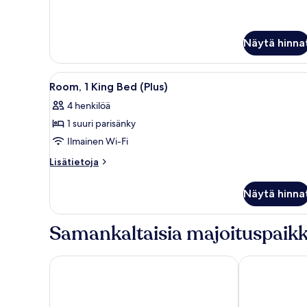
Family
Room
Näytä hinna
Avaa
Hotellihuone, jossa on sänky, 
5
Room, 1 King Bed (Plus)
kaikki
4 henkilöä
huonetyypin
1 suuri parisänky
Room,
1
Ilmainen Wi-Fi
King
Lisätietoja
Lisätietoja
Bed
huoneesta
Room,
(Plus)
Näytä hinna
1
kuvat
King
Bed
Samankaltaisia majoituspaikk
(Plus)
Clarion Hotel Helsinki Airport
Comfort Hotel