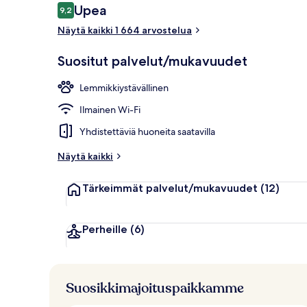
Arvostelut
Upea
9,2
9,2 kautta 10.
Näytä kaikki 1 664 arvostelua
Baari (majoit
Suositut palvelut/mukavuudet
Lemmikkiystävällinen
Ilmainen Wi-Fi
Yhdistettäviä huoneita saatavilla
Näytä kaikki
Tärkeimmät palvelut/mukavuudet
(12)
Perheille
(6)
Suosikkimajoituspaikkamme