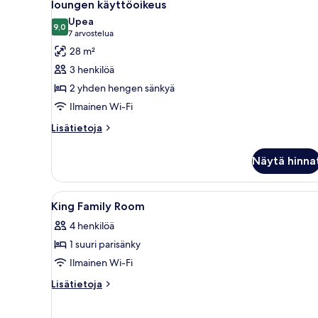
loungen käyttöoikeus
huonetyypin
Upea
9,0
Executive-
9,0 kautta 10
(7
7 arvostelua
huone,
arvostelua)
28 m²
2
3 henkilöä
yhden
2 yhden hengen sänkyä
hengen
Ilmainen Wi-Fi
sänkyä,
Lisätietoja
club-
Lisätietoja
huoneesta
loungen
Executive-
käyttöoikeus
Näytä hinna
huone,
kuvat
2
yhden
Avaa
Hotellihuone, jossa on sänky, pi
6
hengen
King Family Room
kaikki
sänkyä,
4 henkilöä
club-
huonetyypin
loungen
1 suuri parisänky
King
käyttöoikeus
Family
Ilmainen Wi-Fi
Room
Lisätietoja
Lisätietoja
kuvat
huoneesta
King