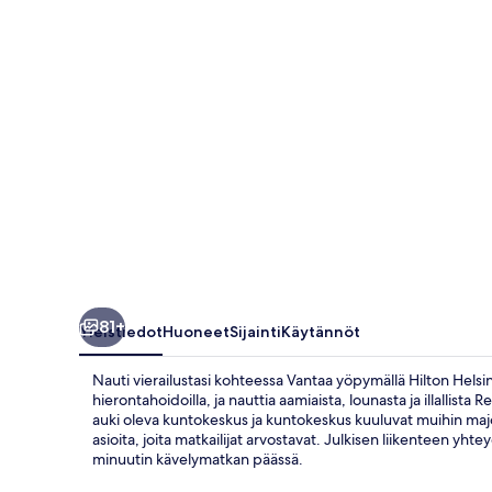
81+
Yleistiedot
Huoneet
Sijainti
Käytännöt
Nauti vierailustasi kohteessa Vantaa yöpymällä Hilton Helsi
hierontahoidoilla, ja nauttia aamiaista, lounasta ja illallist
auki oleva kuntokeskus ja kuntokeskus kuuluvat muihin majo
asioita, joita matkailijat arvostavat. Julkisen liikenteen yht
minuutin kävelymatkan päässä.