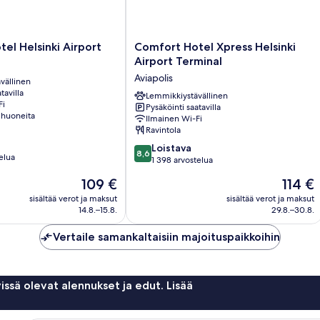
Comfort
el Helsinki Airport
Comfort Hotel Xpress Helsinki
Hotel
Airport Terminal
Xpress
Aviapolis
vällinen
Helsinki
tavilla
Airport
Lemmikkiystävällinen
Fi
Pysäköinti saatavilla
Terminal
 huoneita
Ilmainen Wi-Fi
Aviapolis
Ravintola
8.6
Loistava
8,6
elua
kautta
1 398 arvostelua
10,
Hinta
Hinta
109 €
114 €
Loistava,
on
on
1 398
sisältää verot ja maksut
sisältää verot ja maksut
109 €
114 €
14.8.–15.8.
29.8.–30.8.
arvostelua
Vertaile samankaltaisiin majoituspaikkoihin
issä olevat alennukset ja edut. Lisää