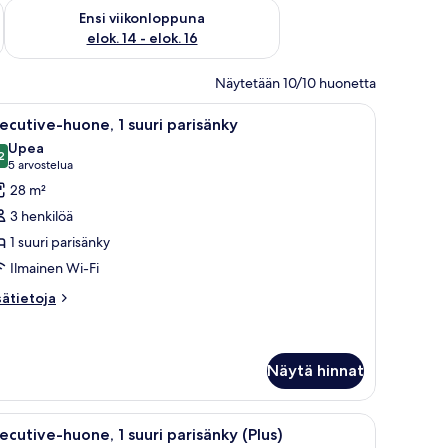
lok. 7 - elok. 9
Tarkista ensi viikonlopun saatavuus elok. 14 - elok. 16
Ensi viikonloppuna
elok. 14 - elok. 16
Näytetään 10/10 huonetta
oli, litteänäyttöinen televisio ja seinällä taulu.
vaa
Hotellihuone, jossa on kaksi sänkyä, työpöytä, 
2
ecutive-huone, 1 suuri parisänky
ikki
Upea
uonetyypin
2
9,2 kautta 10
(5
5 arvostelua
xecutive-
arvostelua)
28 m²
uone,
3 henkilöä
1 suuri parisänky
uuri
Ilmainen Wi-Fi
arisänky
uvat
sätietoja
sätietoja
oneesta
ecutive-
one,
Näytä hinnat
uri
risänky
ohva, pieni pyöreä pöytä, sininen nojatuoli, lattiavalaisin ja seinällä abstrak
vaa
Siististi pedattu sänky hotellihuoneessa, jossa
8
ecutive-huone, 1 suuri parisänky (Plus)
ikki