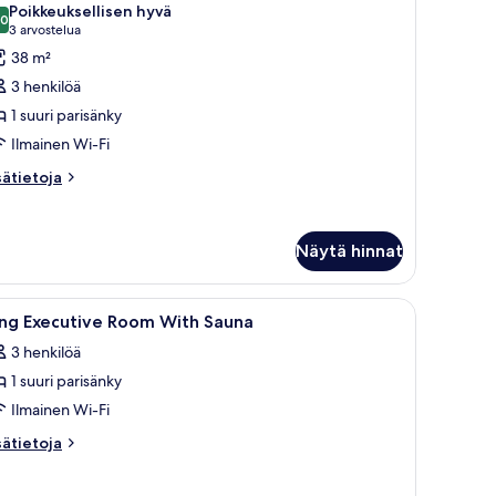
Poikkeuksellisen hyvä
uonetyypin
,0
10,0 kautta 10
(3
3 arvostelua
xecutive-
arvostelua)
38 m²
uone,
3 henkilöä
1 suuri parisänky
uuri
Ilmainen Wi-Fi
arisänky
lus)
sätietoja
sätietoja
oneesta
uvat
ecutive-
one,
Näytä hinnat
uri
risänky
ä ja lamppu.
vaa
Hotellihuone, jossa on sänky, työpöytä, tuoli, t
lus)
4
ing Executive Room With Sauna
ikki
3 henkilöä
uonetyypin
1 suuri parisänky
ing
xecutive
Ilmainen Wi-Fi
oom
sätietoja
sätietoja
ith
oneesta
ng
auna