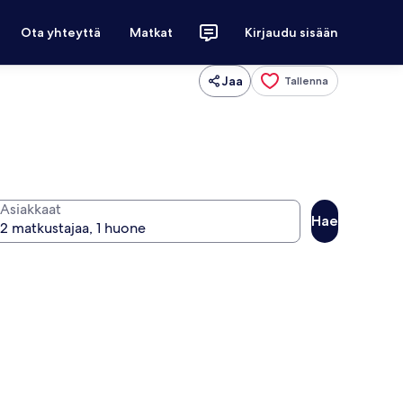
Ota yhteyttä
Matkat
Kirjaudu sisään
Jaa
Tallenna
Asiakkaat
Hae