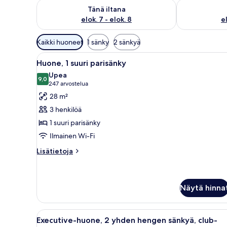
Tarkista tämän illan saatavuus elok. 7 - elok. 8
Tarkista huomi
Tänä iltana
elok. 7 - elok. 8
el
Huoneille
Kaikki huoneet
1 sänky
2 sänkyä
saatavilla
Avaa
Hotellihuone, jossa on kaksi sä
olevia
10
Huone, 1 suuri parisänky
kaikki
suodattimia
Upea
huonetyypin
9,0
9,0 kautta 10
(247
247 arvostelua
Huone,
arvostelua)
28 m²
1
3 henkilöä
suuri
1 suuri parisänky
parisänky
Ilmainen Wi-Fi
kuvat
Lisätietoja
Lisätietoja
huoneesta
Huone,
1
suuri
Näytä hinna
parisänky
Avaa
Hotellihuoneessa on puinen työp
3
Executive-huone, 2 yhden hengen sänkyä, club-
kaikki