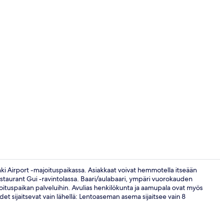
Executive l
nki Airport -majoituspaikassa. Asiakkaat voivat hemmotella itseään
a Restaurant Gui -ravintolassa. Baari/aulabaari, ympäri vuorokauden
ituspaikan palveluihin. Avulias henkilökunta ja aamupala ovat myös
Baari (majoi
eydet sijaitsevat vain lähellä: Lentoaseman asema sijaitsee vain 8