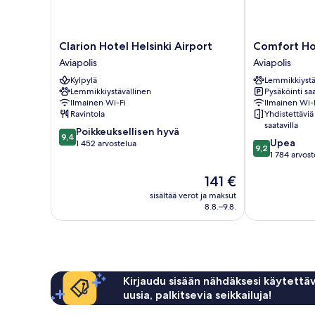
Clarion
Comfort
Clarion Hotel Helsinki Airport
Comfort Hot
Hotel
Hotel
Aviapolis
Aviapolis
Helsinki
Helsinki
Kylpylä
Lemmikkiystä
Airport
Airport
Lemmikkiystävällinen
Pysäköinti saa
Aviapolis
Aviapolis
Ilmainen Wi-Fi
Ilmainen Wi-
Ravintola
Yhdistettäviä
saatavilla
9.4
Poikkeuksellisen hyvä
9,4
9.2
Upea
kautta
1 452 arvostelua
9,2
kautta
1 784 arvost
10,
10,
Poikkeuksellisen
Hinta
141 €
Upea,
hyvä,
on
1 784
1 452
sisältää verot ja maksut
141 €
arvostelua
arvostelua
8.8.–9.8.
Kirjaudu sisään nähdäksesi käytettäv
uusia, palkitsevia seikkailuja!