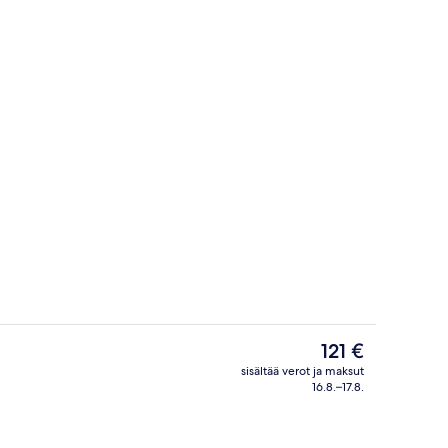
ounge
Ylelliset vuodevaatteet, minibaari, tal
Nykyinen
121 €
hinta
sisältää verot ja maksut
on
16.8.–17.8.
tuspaikassa)
Aula
121 €