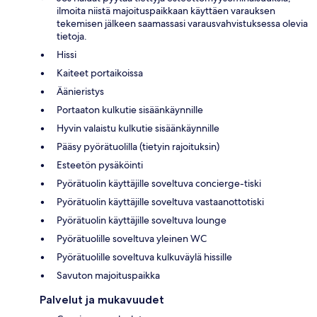
ilmoita niistä majoituspaikkaan käyttäen varauksen
tekemisen jälkeen saamassasi varausvahvistuksessa olevia
tietoja.
Hissi
Kaiteet portaikoissa
Äänieristys
Portaaton kulkutie sisäänkäynnille
Hyvin valaistu kulkutie sisäänkäynnille
Pääsy pyörätuolilla (tietyin rajoituksin)
Esteetön pysäköinti
Pyörätuolin käyttäjille soveltuva concierge-tiski
Pyörätuolin käyttäjille soveltuva vastaanottotiski
Pyörätuolin käyttäjille soveltuva lounge
Pyörätuolille soveltuva yleinen WC
Pyörätuolille soveltuva kulkuväylä hissille
Savuton majoituspaikka
Palvelut ja mukavuudet