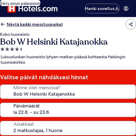
Siirry sivun pääosioon
Hanki sovellus
Näytä kaikki majoituspaikat
Koko huoneisto
Bob W Helsinki Katajanokka
4.5
tähden
Luksusluokan huoneisto lyhyen matkan päässä kohteesta Helsingin
majoituspaikka
tuomiokirkko
Valitse päivät nähdäksesi hinnat
Minne olet menossa?
Päivämäärät
Asiakkaat