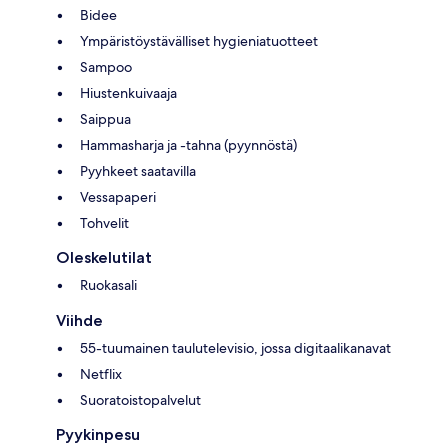
Bidee
Ympäristöystävälliset hygieniatuotteet
Sampoo
Hiustenkuivaaja
Saippua
Hammasharja ja -tahna (pyynnöstä)
Pyyhkeet saatavilla
Vessapaperi
Tohvelit
Oleskelutilat
Ruokasali
Viihde
55-tuumainen taulutelevisio, jossa digitaalikanavat
Netflix
Suoratoistopalvelut
Pyykinpesu