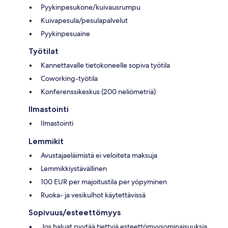
Pyykinpesukone/kuivausrumpu
Kuivapesula/pesulapalvelut
Pyykinpesuaine
Työtilat
Kannettavalle tietokoneelle sopiva työtila
Coworking-työtila
Konferenssikeskus (200 neliömetriä)
Ilmastointi
Ilmastointi
Lemmikit
Avustajaeläimistä ei veloiteta maksuja
Lemmikkiystävällinen
100 EUR per majoitustila per yöpyminen
Ruoka- ja vesikulhot käytettävissä
Sopivuus/esteettömyys
Jos haluat pyytää tiettyjä esteettömyysominaisuuksia,