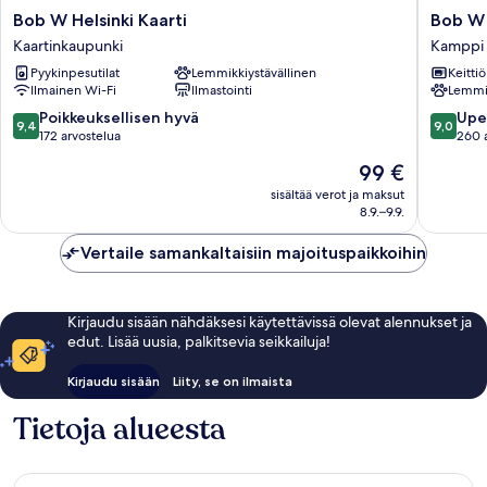
Bob
Bob
Bob W Helsinki Kaarti
Bob W 
W
W
Kaartinkaupunki
Kamppi
Helsinki
Helsinki
Pyykinpesutilat
Lemmikkiystävällinen
Keittiö
Kaarti
Kamppi
Ilmainen Wi-Fi
Ilmastointi
Lemmik
Kaartinkaupunki
Kamppi
9.4
9.0
Poikkeuksellisen hyvä
Upe
9,4
9,0
kautta
kautta
172 arvostelua
260 
10,
10,
Hinta
99 €
Poikkeuksellisen
Upea,
on
hyvä,
260
sisältää verot ja maksut
99 €
8.9.–9.9.
172
arvostel
arvostelua
Vertaile samankaltaisiin majoituspaikkoihin
Kirjaudu sisään nähdäksesi käytettävissä olevat alennukset ja
edut. Lisää uusia, palkitsevia seikkailuja!
Kirjaudu sisään
Liity, se on ilmaista
Tietoja alueesta