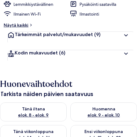
Lemmikkiystävällinen
Pysäköinti saatavilla
Ilmainen Wi-Fi
Ilmastointi
Näytä kaikki
Tärkeimmät palvelut/mukavuudet
(9)
Kodin mukavuudet
(6)
Huonevaihtoehdot
Tarkista näiden päivien saatavuus
Tarkista tämän illan saatavuus elok. 8 - elok. 9
Tarkista huomisen saatavuus el
Tänä iltana
Huomenna
elok. 8 - elok. 9
elok. 9 - elok. 10
Tarkista tämän viikonlopun saatavuus elok. 14 - elok. 16
Tarkista ensi viikonlopun saata
Tänä viikonloppuna
Ensi viikonloppuna