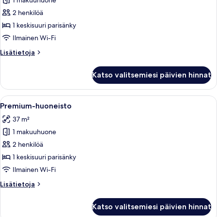
1 makuuhuone
Superior-
studio
2 henkilöä
kuvat
1 keskisuuri parisänky
Ilmainen Wi-Fi
Lisätietoja
Lisätietoja
huoneesta
Superior-
Katso valitsemiesi päivien hinnat
studio
Avaa
Moderni keittiö, jossa on tummat kaapit
6
Premium-huoneisto
kaikki
37 m²
huonetyypin
1 makuuhuone
Premium-
huoneisto
2 henkilöä
kuvat
1 keskisuuri parisänky
Ilmainen Wi-Fi
Lisätietoja
Lisätietoja
huoneesta
Premium-
Katso valitsemiesi päivien hinnat
huoneisto