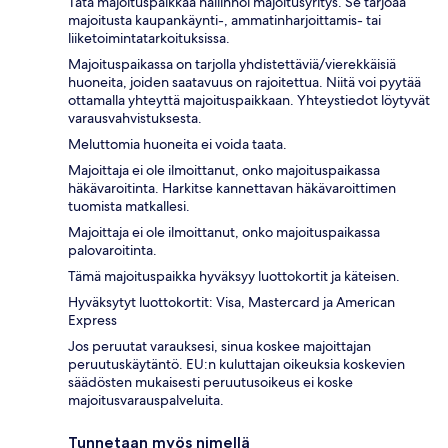
Tätä majoituspaikkaa hallinnoi majoitusyritys. Se tarjoaa
majoitusta kaupankäynti-, ammatinharjoittamis- tai
liiketoimintatarkoituksissa.
Majoituspaikassa on tarjolla yhdistettäviä/vierekkäisiä
huoneita, joiden saatavuus on rajoitettua. Niitä voi pyytää
ottamalla yhteyttä majoituspaikkaan. Yhteystiedot löytyvät
varausvahvistuksesta.
Meluttomia huoneita ei voida taata.
Majoittaja ei ole ilmoittanut, onko majoituspaikassa
häkävaroitinta. Harkitse kannettavan häkävaroittimen
tuomista matkallesi.
Majoittaja ei ole ilmoittanut, onko majoituspaikassa
palovaroitinta.
Tämä majoituspaikka hyväksyy luottokortit ja käteisen.
Hyväksytyt luottokortit: Visa, Mastercard ja American
Express
Jos peruutat varauksesi, sinua koskee majoittajan
peruutuskäytäntö. EU:n kuluttajan oikeuksia koskevien
säädösten mukaisesti peruutusoikeus ei koske
majoitusvarauspalveluita.
Tunnetaan myös nimellä