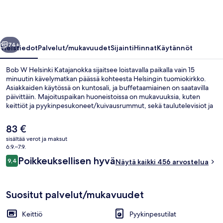
valokuvagalleria
llinen
Seuraava
74+
Yleistiedot
Palvelut/mukavuudet
Sijainti
Hinnat
Käytännöt
Bob W Helsinki Katajanokka sijaitsee loistavalla paikalla vain 15
minuutin kävelymatkan päässä kohteesta Helsingin tuomiokirkko.
Asiakkaiden käytössä on kuntosali, ja buffetaamiainen on saatavilla
päivittäin. Majoituspaikan huoneistoissa on mukavuuksia, kuten
keittiöt ja pyykinpesukoneet/kuivausrummut, sekä taulutelevisiot ja
ylelliset vuodevaatteet. Majoituspaikka sijaitsee lyhyen
kävelymatkan päässä julkisen liikenteen yhteyksistä:
Nykyinen
83 €
Kauppiaankadun asema ja Vyökadun raitiovaunupysäkki, Helsinki
hinta
sisältää verot ja maksut
sijaitsevat vain muutaman askeleen päässä.
on
6.9.–7.9.
Sisäänkäynti
83 €
Arvostelut
Poikkeuksellisen hyvä
9,4
Näytä kaikki 456 arvostelua
9,4 kautta 10.
Suositut palvelut/mukavuudet
Keittiö
Pyykinpesutilat