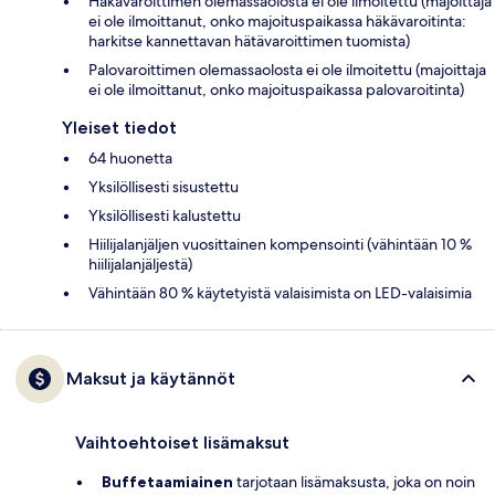
Häkävaroittimen olemassaolosta ei ole ilmoitettu (majoittaja
ei ole ilmoittanut, onko majoituspaikassa häkävaroitinta:
harkitse kannettavan hätävaroittimen tuomista)
Palovaroittimen olemassaolosta ei ole ilmoitettu (majoittaja
ei ole ilmoittanut, onko majoituspaikassa palovaroitinta)
Yleiset tiedot
64 huonetta
Yksilöllisesti sisustettu
Yksilöllisesti kalustettu
Hiilijalanjäljen vuosittainen kompensointi (vähintään 10 %
hiilijalanjäljestä)
Vähintään 80 % käytetyistä valaisimista on LED-valaisimia
Maksut ja käytännöt
Vaihtoehtoiset lisämaksut
Buffetaamiainen
tarjotaan lisämaksusta, joka on noin