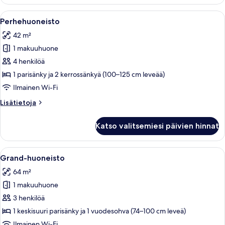
Avaa
Moderni hotellihuone, jossa on tiilisei
4
Perhehuoneisto
kaikki
42 m²
huonetyypin
1 makuuhuone
Perhehuoneisto
kuvat
4 henkilöä
1 parisänky ja 2 kerrossänkyä (100–125 cm leveää)
Ilmainen Wi-Fi
Lisätietoja
Lisätietoja
huoneesta
Perhehuoneisto
Katso valitsemiesi päivien hinnat
Avaa
Moderni olohuone, jossa on sohva, televi
10
Grand-huoneisto
kaikki
64 m²
huonetyypin
1 makuuhuone
Grand-
huoneisto
3 henkilöä
kuvat
1 keskisuuri parisänky ja 1 vuodesohva (74–100 cm leveä)
Ilmainen Wi-Fi