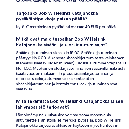
veloiteta maksuja. Ruoka- ja vesikulhot ovat käytettävissä.
Tarjoaako Bob W Helsinki Katajanokka
pysäköintipaikkoja paikan päällä?
Kyllä. Omatoiminen pysäköinti maksaa 40 EUR per päivä.
Mitkä ovat majoituspaikan Bob W Helsinki
Katajanokka sisään- ja uloskirjautumisajat?
Sisäänkirjautuminen alkaa: klo 15.00. Sisäänkirjautuminen
päättyy: klo 0.00. Aikaisesta sisäänkirjautumisesta veloitetaan
lisämaksu (saatavuuden mukaan). Uloskirjautuminen tapahtuu
klo 11.00. Myöhäinen uloskirjautuminen on saatavilla maksusta
(saatavuuden mukaan). Express-sisäänkirjautuminen ja
express-uloskirjautuminen sekä kontaktiton
sisäänkirjautuminen ja kontaktiton uloskirjautuminen ovat
saatavilla.
Mitä tekemistä Bob W Helsinki Katajanokka ja sen
lähiympäristö tarjoavat?
Lämpimämpinä kuukausina voit harrastaa monenlaisia
aktiviteetteja lähistöllä, esimerkiksi pyöräillä. Bob W Helsinki
Katajanokka tarjoaa asiakkaiden käyttöön myös kuntosalin.