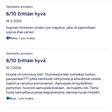
Tarkistettu arvostelu
8/10 Erittäin hyvä
18.3.2026
Sopivan hintainen yhden yön majoitus, joka oli sijainniltaan
sopiva iltaa varten.
Mika, 1 yön matka
Tarkistettu arvostelu
8/10 Erittäin hyvä
15.7.2026
Huone oli toimiva ja siisti. Huoneessa liian voimakas tuoksu,
pesuaineet??? jotka häiritsivät viihtymistä ja aiheuttivat oireita.
Sijainti ja varustus erinomainen. Aamupala oli täydellinen
pettymys, huonoin aamupala koskaan. Jäi huijattu olo. Tämä
tuote kannattaa poistaa lisäpalveluista, alentaa hyvän hotellin
imagoa.
Sari, 1 yön matka