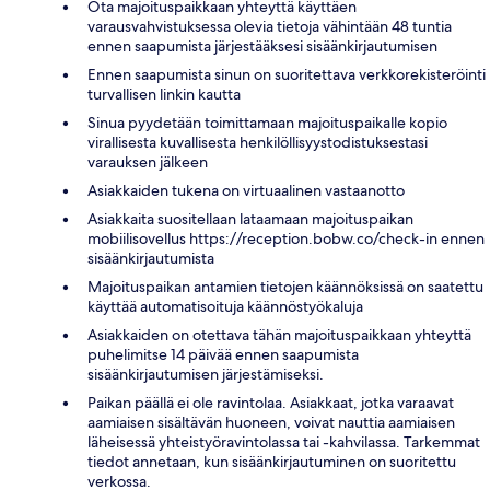
Ota majoituspaikkaan yhteyttä käyttäen
varausvahvistuksessa olevia tietoja vähintään 48 tuntia
ennen saapumista järjestääksesi sisäänkirjautumisen
Ennen saapumista sinun on suoritettava verkkorekisteröinti
turvallisen linkin kautta
Sinua pyydetään toimittamaan majoituspaikalle kopio
virallisesta kuvallisesta henkilöllisyystodistuksestasi
varauksen jälkeen
Asiakkaiden tukena on virtuaalinen vastaanotto
Asiakkaita suositellaan lataamaan majoituspaikan
mobiilisovellus https://reception.bobw.co/check-in ennen
sisäänkirjautumista
Majoituspaikan antamien tietojen käännöksissä on saatettu
käyttää automatisoituja käännöstyökaluja
Asiakkaiden on otettava tähän majoituspaikkaan yhteyttä
puhelimitse 14 päivää ennen saapumista
sisäänkirjautumisen järjestämiseksi.
Paikan päällä ei ole ravintolaa. Asiakkaat, jotka varaavat
aamiaisen sisältävän huoneen, voivat nauttia aamiaisen
läheisessä yhteistyöravintolassa tai -kahvilassa. Tarkemmat
tiedot annetaan, kun sisäänkirjautuminen on suoritettu
verkossa.