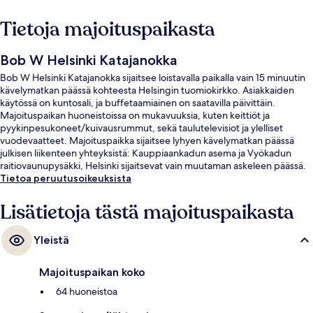
Tietoja majoituspaikasta
Bob W Helsinki Katajanokka
Bob W Helsinki Katajanokka sijaitsee loistavalla paikalla vain 15 minuutin
kävelymatkan päässä kohteesta Helsingin tuomiokirkko. Asiakkaiden
käytössä on kuntosali, ja buffetaamiainen on saatavilla päivittäin.
Majoituspaikan huoneistoissa on mukavuuksia, kuten keittiöt ja
pyykinpesukoneet/kuivausrummut, sekä taulutelevisiot ja ylelliset
vuodevaatteet. Majoituspaikka sijaitsee lyhyen kävelymatkan päässä
julkisen liikenteen yhteyksistä: Kauppiaankadun asema ja Vyökadun
raitiovaunupysäkki, Helsinki sijaitsevat vain muutaman askeleen päässä.
Tietoa peruutusoikeuksista
Lisätietoja tästä majoituspaikasta
Yleistä
Majoituspaikan koko
64 huoneistoa