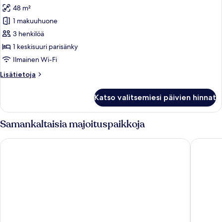
kaikki
48 m²
huonetyypin
1 makuuhuone
Panoraamasviitti
kuvat
3 henkilöä
1 keskisuuri parisänky
Ilmainen Wi-Fi
Lisätietoja
Lisätietoja
huoneesta
Panoraamasviitti
Katso valitsemiesi päivien hinnat
Samankaltaisia majoituspaikkoja
Bob W Helsinki Kaarti
Bob W H