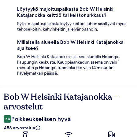
Löytyykö majoituspaikasta Bob W Helsinki
Katajanokka keittiö tai keittonurkkaus?
Kyllä, majoituspaikasta löytyy keittiö, johon sisältyvät myös
tehosekoitin, kahvinkeitin ja leivänpaahdin.
Millaisella alueella Bob W Helsinki Katajanokka
sijaitsee?
Bob W Helsinki Katajanokka sijaitsee alueella Helsingin
kaupungin keskusta. Kauppiaankadun asema on vain 1
minuutin ja Helsingin tuomiokirkko vain 14 minuutin
kävelymatkan päässä.
Bob W Helsinki Katajanokka –
Arvostelut
arvostelut
Poikkeuksellisen hyvä
9,4
456 arvostelua