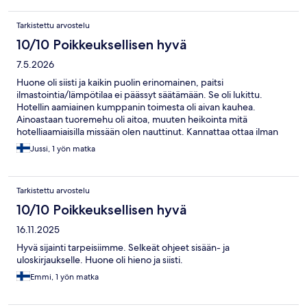
Tarkistettu arvostelu
10/10 Poikkeuksellisen hyvä
7.5.2026
Huone oli siisti ja kaikin puolin erinomainen, paitsi
ilmastointia/lämpötilaa ei päässyt säätämään. Se oli lukittu.
Hotellin aamiainen kumppanin toimesta oli aivan kauhea.
Ainoastaan tuoremehu oli aitoa, muuten heikointa mitä
hotelliaamiaisilla missään olen nauttinut. Kannattaa ottaa ilman
aamiaista ja mennä tien toisella puolella olevaan Scandic -
Jussi, 1 yön matka
hotelliin aamiaiselle!
Tarkistettu arvostelu
10/10 Poikkeuksellisen hyvä
16.11.2025
Hyvä sijainti tarpeisiimme. Selkeät ohjeet sisään- ja
uloskirjaukselle. Huone oli hieno ja siisti.
Emmi, 1 yön matka