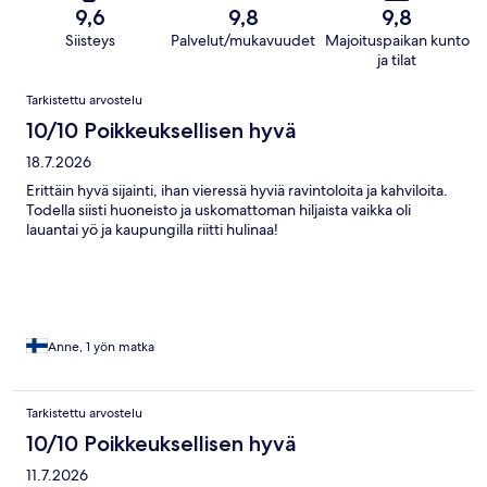
9,6
9,8
9,8
Siisteys
Palvelut/mukavuudet
Majoituspaikan kunto
ja tilat
Arvostelut
Tarkistettu arvostelu
10/10 Poikkeuksellisen hyvä
18.7.2026
Erittäin hyvä sijainti, ihan vieressä hyviä ravintoloita ja kahviloita.
Todella siisti huoneisto ja uskomattoman hiljaista vaikka oli
lauantai yö ja kaupungilla riitti hulinaa!
Anne, 1 yön matka
Tarkistettu arvostelu
10/10 Poikkeuksellisen hyvä
11.7.2026