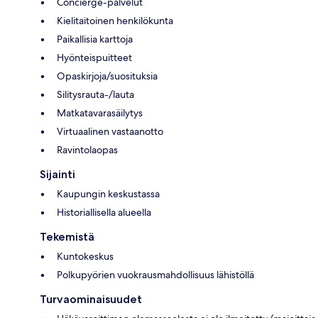
Concierge-palvelut
Kielitaitoinen henkilökunta
Paikallisia karttoja
Hyönteispuitteet
Opaskirjoja/suosituksia
Silitysrauta-/lauta
Matkatavarasäilytys
Virtuaalinen vastaanotto
Ravintolaopas
Sijainti
Kaupungin keskustassa
Historiallisella alueella
Tekemistä
Kuntokeskus
Polkupyörien vuokrausmahdollisuus lähistöllä
Turvaominaisuudet