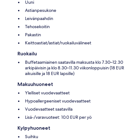
Uuni
Astianpesukone
Leivänpaahdin
Tehosekoitin
Pakastin
Keittoastiat/astiat/ruokailuvälineet
Ruokailu
Buffetaamiainen saatavilla maksusta klo 7.30–12.30
arkipäivisin ja klo 8.30–11.30 viikonloppuisin (18 EUR
aikuisille ja 18 EUR lapsille)
Makuuhuoneet
Ylelliset vuodevaatteet
Hypoallergeeniset vuodevaatteet
Vuodevaatteet saatavilla
Lisä-/varavuoteet: 10.0 EUR per yö
Kylpyhuoneet
Suihku