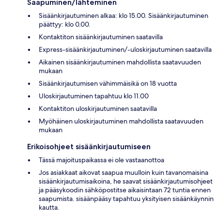
Saapuminen/lähteminen
Sisäänkirjautuminen alkaa: klo 15.00. Sisäänkirjautuminen
päättyy: klo 0.00.
Kontaktiton sisäänkirjautuminen saatavilla
Express-sisäänkirjautuminen/-uloskirjautuminen saatavilla
Aikainen sisäänkirjautuminen mahdollista saatavuuden
mukaan
Sisäänkirjautumisen vähimmäisikä on 18 vuotta
Uloskirjautuminen tapahtuu klo 11.00
Kontaktiton uloskirjautuminen saatavilla
Myöhäinen uloskirjautuminen mahdollista saatavuuden
mukaan
Erikoisohjeet sisäänkirjautumiseen
Tässä majoituspaikassa ei ole vastaanottoa
Jos asiakkaat aikovat saapua muulloin kuin tavanomaisina
sisäänkirjautumisaikoina, he saavat sisäänkirjautumisohjeet
ja pääsykoodin sähköpostitse aikaisintaan 72 tuntia ennen
saapumista. sisäänpääsy tapahtuu yksityisen sisäänkäynnin
kautta.