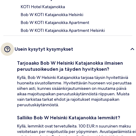
KOTI Hotel Katajanokka
Bob W KOTI Katajanokka Helsinki
Bob W KOTI Katajanokka Apartment
Bob W KOTI Katajanokka Apartment Helsinki
Usein kysytyt kysymykset
Tarjoaako Bob W Helsinki Katajanokka ilmaisen
peruutusoikeuden ja täyden hyvityksen?
Kyllä, Bob W Helsinki Katajanokka tarjoaa täysin hyvitettäviä
huoneita sivustollamme. Hyvitettävän huoneen voi peruuttaa
siihen asti, kunnes sisäänkirjautumiseen on muutama päivä
aikaa majoituspaikan peruutuskäytännöistä riippuen. Muista
vain tarkistaa tarkat ehdot ja rajoitukset majoituspaikan
peruutuskäytännöistä.
Salliiko Bob W Helsinki Katajanokka lemmikit?
Kyllä, lemmikit ovat tervetulleita. 100 EUR:n suuruinen maksu
veloitetaan per majoitustila per yöpyminen. Avustajaeläimistä ei