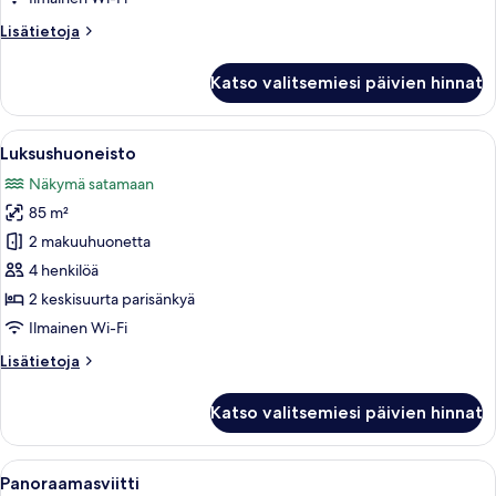
Lisätietoja
Lisätietoja
huoneesta
Grand-
Katso valitsemiesi päivien hinnat
huoneisto
Avaa
Moderni makuuhuone, jossa on kaareva
9
Luksushuoneisto
kaikki
Näkymä satamaan
huonetyypin
85 m²
Luksushuoneisto
kuvat
2 makuuhuonetta
4 henkilöä
2 keskisuurta parisänkyä
Ilmainen Wi-Fi
Lisätietoja
Lisätietoja
huoneesta
Luksushuoneisto
Katso valitsemiesi päivien hinnat
Avaa
Moderni olohuone, jossa on sohva, sini
10
Panoraamasviitti