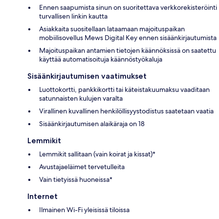
Ennen saapumista sinun on suoritettava verkkorekisteröinti
turvallisen linkin kautta
Asiakkaita suositellaan lataamaan majoituspaikan
mobiilisovellus Mews Digital Key ennen sisäänkirjautumista
Majoituspaikan antamien tietojen käännöksissä on saatettu
käyttää automatisoituja käännöstyökaluja
Sisäänkirjautumisen vaatimukset
Luottokortti, pankkikortti tai käteistakuumaksu vaaditaan
satunnaisten kulujen varalta
Virallinen kuvallinen henkilöllisyystodistus saatetaan vaatia
Sisäänkirjautumisen alaikäraja on 18
Lemmikit
Lemmikit sallitaan (vain koirat ja kissat)*
Avustajaeläimet tervetulleita
Vain tietyissä huoneissa*
Internet
Ilmainen Wi-Fi yleisissä tiloissa