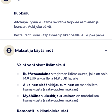
Ruokailu
Aitoleipä Pyynikki – tämä ravintola tarjoilee aamiaisen ja
lounaan. Auki joka päivä.
Restaurant Loom – tapasbaari paikanpäällä. Auki joka päivä
Maksut ja käytännöt
Vaihtoehtoiset lisämaksut
Buffetaamiainen
tarjotaan lisämaksusta, joka on noin
14.9 EUR aikuisille ja 14.9 EUR lapsille
Aikainen sisäänkirjautuminen
on mahdollista
lisämaksusta (saatavuuden mukaan)
Myöhäinen uloskirjautuminen
on mahdollista
lisämaksusta (saatavuuden mukaan)
Remontit ja kiinniolokaudet