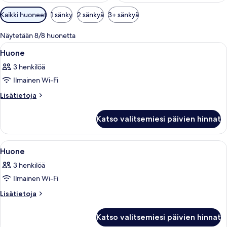
Huoneille
Kaikki huoneet
1 sänky
2 sänkyä
3+ sänkyä
saatavilla
olevia
Näytetään 8/8 huonetta
suodattimia
Avaa
Moderni makuuhuone, jossa on sänky, y
9
Huone
kaikki
3 henkilöä
huonetyypin
Ilmainen Wi-Fi
Huone
kuvat
Lisätietoja
Lisätietoja
huoneesta
Huone
Katso valitsemiesi päivien hinnat
Avaa
Moderni makuuhuone, jossa on sänky,
7
Huone
kaikki
3 henkilöä
huonetyypin
Ilmainen Wi-Fi
Huone
kuvat
Lisätietoja
Lisätietoja
huoneesta
Huone
Katso valitsemiesi päivien hinnat