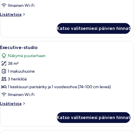
Ilmainen Wi-Fi
Lisätietoja
Lisätietoja
huoneesta
Deluxe-
Katso valitsemiesi päivien hinnat
studio
Avaa
Tunnelmallinen huone, jossa on sinine
20
Executive-studio
kaikki
Näkymä puutarhaan
huonetyypin
38 m²
Executive-
studio
1 makuuhuone
kuvat
3 henkilöä
1 keskisuuri parisänky ja 1 vuodesohva (74–100 cm leveä)
Ilmainen Wi-Fi
Lisätietoja
Lisätietoja
huoneesta
Executive-
Katso valitsemiesi päivien hinnat
studio
Avaa
Moderni olohuone, jossa on sininen soh