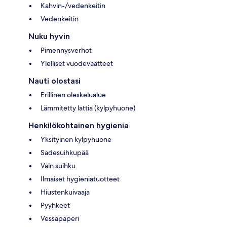
Kahvin-/vedenkeitin
Vedenkeitin
Nuku hyvin
Pimennysverhot
Ylelliset vuodevaatteet
Nauti olostasi
Erillinen oleskelualue
Lämmitetty lattia (kylpyhuone)
Henkilökohtainen hygienia
Yksityinen kylpyhuone
Sadesuihkupää
Vain suihku
Ilmaiset hygieniatuotteet
Hiustenkuivaaja
Pyyhkeet
Vessapaperi