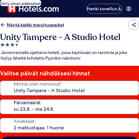
Siirry sivun pääosioon
Hanki sovellus
Näytä kaikki majoituspaikat
Unity Tampere - A Studio Hotel
3.5
tähden
Järvenrannalla sijaitseva hotelli, jossa käytössäsi on ravintola ja joka
majoituspaikka
löytyy läheltä kohdetta Pyynikin näkötorni
Valitse päivät nähdäksesi hinnat
Minne olet menossa?
Päivämäärät
Asiakkaat