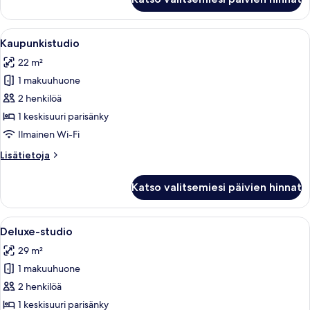
Apartment
Avaa
Moderni, hyvin valaistu huone, jossa on
16
Kaupunkistudio
kaikki
22 m²
huonetyypin
1 makuuhuone
Kaupunkistudio
kuvat
2 henkilöä
1 keskisuuri parisänky
Ilmainen Wi-Fi
Lisätietoja
Lisätietoja
huoneesta
Kaupunkistudio
Katso valitsemiesi päivien hinnat
Avaa
Moderni keittiö, jossa on tummansinise
14
Deluxe-studio
kaikki
29 m²
huonetyypin
1 makuuhuone
Deluxe-
studio
2 henkilöä
kuvat
1 keskisuuri parisänky