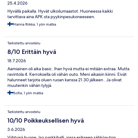
25.4.2026
Hyvällä paikalla. Hyvät ulkoilumaastot. Huoneessa kaikki
tarvittava aina APK:sta pyykinpesukoneeseen.
Hanna Riikka, 1 yön matka
Tarkistettu arvostelu
8/10 Erittäin hyvä
18.7.2026
Aamiainen oli aika basic. Ihan hyvä mutta ei mitään extraa. Mutta
ravintola 4. Kerroksella oli vähän outo. Meni aikaisin kiinni. Eivät
halunneet tarjota oluen ruoan kanssa 21.30 jälkeen . Ja olivat
muutenkin vähän tylyjä.
Sofia, 1 yön matka
Tarkistettu arvostelu
10/10 Poikkeuksellisen hyvä
3.6.2026
Viihtyisä huone. Iso parkkihalli, jossa erikseen sähköauton