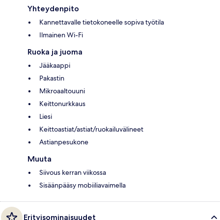
Yhteydenpito
Kannettavalle tietokoneelle sopiva työtila
Ilmainen Wi-Fi
Ruoka ja juoma
Jääkaappi
Pakastin
Mikroaaltouuni
Keittonurkkaus
Liesi
Keittoastiat/astiat/ruokailuvälineet
Astianpesukone
Muuta
Siivous kerran viikossa
Sisäänpääsy mobiiliavaimella
Erityisominaisuudet