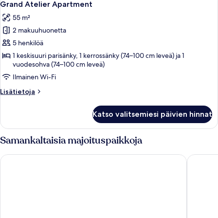
15
Grand Atelier Apartment
kaikki
55 m²
huonetyypin
2 makuuhuonetta
Grand
Atelier
5 henkilöä
Apartment
1 keskisuuri parisänky, 1 kerrossänky (74–100 cm leveä) ja 1
vuodesohva (74–100 cm leveä)
kuvat
Ilmainen Wi-Fi
Lisätietoja
Lisätietoja
huoneesta
Grand
Katso valitsemiesi päivien hinnat
Atelier
Apartment
Samankaltaisia majoituspaikkoja
Courtyard by Marriott Tampere City
Holiday