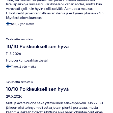
latauspaikkoja runsaasti. Parkkihalli oli vähän ahdas, mutta kun
varovasti ajeli, niin hyvin siellä selviää. Aamupala maukas.
Ulkoilureitit järvenrannalla aivan ihania ja erityinen plussa - 24 h
käytössä oleva kuntosali
Sari, 2 yön matka
Tarkistettu arvostelu
10/10 Poikkeuksellisen hyvä
11.3.2026
Huippu kuntosali käytössä!
Timo, 2 yön matka
Tarkistettu arvostelu
10/10 Poikkeuksellisen hyvä
29.5.2026
Siisti ja avara huone sekä ystävällinen asiakaspalvelu. Klo 22:30
jälkeen olisi tehnyt mieli ostaa jotain pientä purtavaa, mutta
kaapit ja jääkaapit olivat lukittuna eikä henkilökuntaa ollut enää