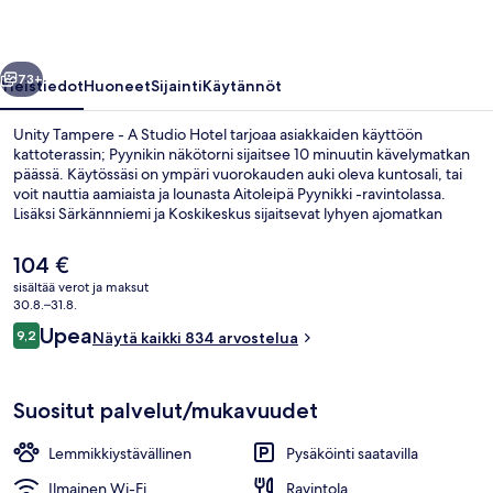
Hotel
valokuvagalleria
llinen
Seuraava
73+
Yleistiedot
Huoneet
Sijainti
Käytännöt
Unity Tampere - A Studio Hotel tarjoaa asiakkaiden käyttöön
kattoterassin; Pyynikin näkötorni sijaitsee 10 minuutin kävelymatkan
päässä. Käytössäsi on ympäri vuorokauden auki oleva kuntosali, tai
voit nauttia aamiaista ja lounasta Aitoleipä Pyynikki -ravintolassa.
Lisäksi Särkännniemi ja Koskikeskus sijaitsevat lyhyen ajomatkan
päässä. Matkailijat arvostavat suuresti majoituspaikan avuliasta
henkilökuntaa.
Nykyinen
104 €
hinta
sisältää verot ja maksut
on
30.8.–31.8.
Sauna
104 €
Arvostelut
Upea
9,2
Näytä kaikki 834 arvostelua
9,2 kautta 10.
Suositut palvelut/mukavuudet
Lemmikkiystävällinen
Pysäköinti saatavilla
Ilmainen Wi-Fi
Ravintola