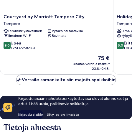
Courtyard
Holiday
Courtyard by Marriott Tampere City
Holida
by
Club
Tampere
Tamper
Marriott
Tamper
Lemmikkiystävällinen
Pysäköinti saatavilla
Uima-a
Tampere
Kehrää
Ilmainen Wi-Fi
Ravintola
Kylpyl
City
Tamper
Tampere
9.0
8.0
Upea
Erit
9,0
8,0
kautta
kautta
1 261 arvostelua
1 004
10,
10,
Hinta
75 €
Upea,
Erittäin
on
1 261
hyvä,
sisältää verot ja maksut
75 €
23.8.–24.8.
arvostelua
1 004
arvostel
Vertaile samankaltaisiin majoituspaikkoihin
Kirjaudu sisään nähdäksesi käytettävissä olevat alennukset ja
edut. Lisää uusia, palkitsevia seikkailuja!
Kirjaudu sisään
Liity, se on ilmaista
Tietoja alueesta