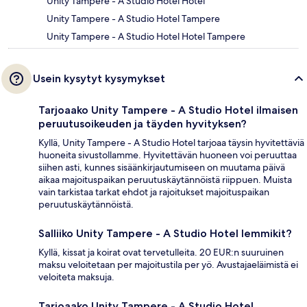
Unity Tampere - A Studio Hotel Hotel
Unity Tampere - A Studio Hotel Tampere
Unity Tampere - A Studio Hotel Hotel Tampere
Usein kysytyt kysymykset
Tarjoaako Unity Tampere - A Studio Hotel ilmaisen
peruutusoikeuden ja täyden hyvityksen?
Kyllä, Unity Tampere - A Studio Hotel tarjoaa täysin hyvitettäviä
huoneita sivustollamme. Hyvitettävän huoneen voi peruuttaa
siihen asti, kunnes sisäänkirjautumiseen on muutama päivä
aikaa majoituspaikan peruutuskäytännöistä riippuen. Muista
vain tarkistaa tarkat ehdot ja rajoitukset majoituspaikan
peruutuskäytännöistä.
Salliiko Unity Tampere - A Studio Hotel lemmikit?
Kyllä, kissat ja koirat ovat tervetulleita. 20 EUR:n suuruinen
maksu veloitetaan per majoitustila per yö. Avustajaeläimistä ei
veloiteta maksuja.
Tarjoaako Unity Tampere - A Studio Hotel