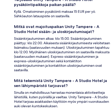
pysäköintipaikkoja paikan päällä?
Kyllä. Omatoiminen pysäköinti maksaa 15 EUR per yö.
Sähköauton latauspiste on saatavilla.
Mitkä ovat majoituspaikan Unity Tampere - A
Studio Hotel sisään- ja uloskirjautumisajat?
Sisäänkirjautuminen alkaa: klo 15.00. Sisäänkirjautuminen
päättyy: klo 22.00. Aikaisesta sisäänkirjautumisesta veloitetaan
lisämaksu (saatavuuden mukaan). Uloskirjautuminen tapahtuu
klo 12.00. Myöhäinen uloskirjautuminen on saatavilla maksusta
(saatavuuden mukaan). Express-sisäänkirjautuminen ja
express-uloskirjautuminen sekä kontaktiton
sisäänkirjautuminen ja kontaktiton uloskirjautuminen ovat
saatavilla.
Mitä tekemistä Unity Tampere - A Studio Hotel ja
sen lähiympäristö tarjoavat?
Sinulla on mahdollisuus harrastaa monenlaisia aktiviteetteja
lähistöllä, kuten pyöräillä ja vaeltaa. Unity Tampere - A Studio
Hotel tarjoaa asiakkaiden käyttöön myös ympäri vuorokauden
auki olevan kuntokeskuksen.