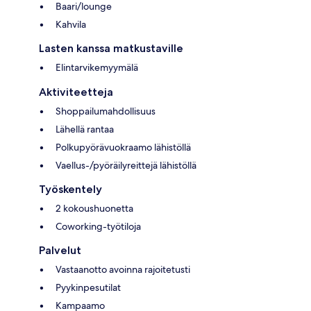
Baari/lounge
Kahvila
Lasten kanssa matkustaville
Elintarvikemyymälä
Aktiviteetteja
Shoppailumahdollisuus
Lähellä rantaa
Polkupyörävuokraamo lähistöllä
Vaellus-/pyöräilyreittejä lähistöllä
Työskentely
2 kokoushuonetta
Coworking-työtiloja
Palvelut
Vastaanotto avoinna rajoitetusti
Pyykinpesutilat
Kampaamo