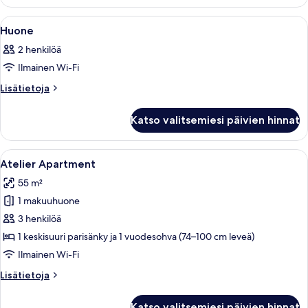
Avaa
Moderni huone, jossa on sänky, telev
10
Huone
kaikki
2 henkilöä
huonetyypin
Ilmainen Wi-Fi
Huone
kuvat
Lisätietoja
Lisätietoja
huoneesta
Huone
Katso valitsemiesi päivien hinnat
Avaa
Moderni olohuone, jossa on sohva ja 
15
Atelier Apartment
kaikki
55 m²
huonetyypin
1 makuuhuone
Atelier
Apartment
3 henkilöä
kuvat
1 keskisuuri parisänky ja 1 vuodesohva (74–100 cm leveä)
Ilmainen Wi-Fi
Lisätietoja
Lisätietoja
huoneesta
Atelier
Katso valitsemiesi päivien hinnat