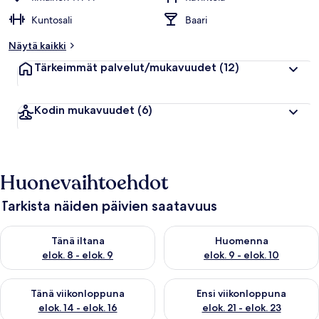
Kuntosali
Baari
Näytä kaikki
Tärkeimmät palvelut/mukavuudet
(12)
Kodin mukavuudet
(6)
Huonevaihtoehdot
Tarkista näiden päivien saatavuus
Tarkista tämän illan saatavuus elok. 8 - elok. 9
Tarkista huomisen saatavuus el
Tänä iltana
Huomenna
elok. 8 - elok. 9
elok. 9 - elok. 10
Tarkista tämän viikonlopun saatavuus elok. 14 - elok. 16
Tarkista ensi viikonlopun saata
Tänä viikonloppuna
Ensi viikonloppuna
elok. 14 - elok. 16
elok. 21 - elok. 23