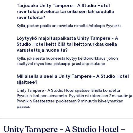
Tarjoaako Unity Tampere - A Studio Hotel
ravintolapalveluita tai onko sen lähiseudulla
ravintoloita?
Kyllä, paikan päällä on ravintola nimeltä Aitoleipä Pyynikki.
Löytyykö majoituspaikasta Unity Tampere - A
Studio Hotel keittiöllä tai keittonurkkauksella
varustettuja huoneita?
Kyllä, jokaisesta huoneesta löytyy keittonurkkaus, johon
sisältyvät myös liesi, jääkaappi ja astianpesukone.
Millaisella alueella Unity Tampere - A Studio Hotel
sijaitsee?
Unity Tampere - A Studio Hotel sijiatsee lähellä kohdetta
Pyynikin läntinen uimaranta. Pyynikin näkötorni on 7 minuutin ja
Pyynikin Kesäteatteri puolestaan 9 minuutin kävelymatkan
päässä.
Unity Tampere - A Studio Hotel –
Arvostelut