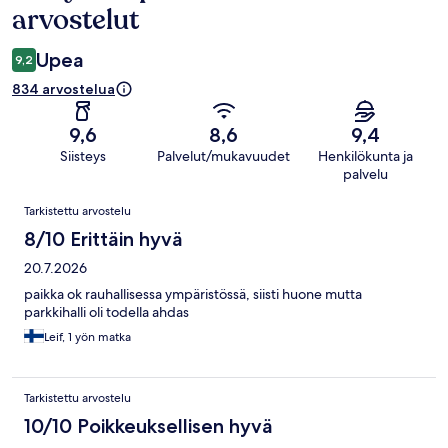
arvostelut
Upea
9,2
834 arvostelua
9,6
8,6
9,4
Siisteys
Palvelut/mukavuudet
Henkilökunta ja
palvelu
Arvostelut
Tarkistettu arvostelu
8/10 Erittäin hyvä
20.7.2026
paikka ok rauhallisessa ympäristössä, siisti huone mutta
parkkihalli oli todella ahdas
Leif, 1 yön matka
Tarkistettu arvostelu
10/10 Poikkeuksellisen hyvä