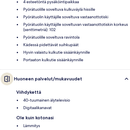
4 esteetöntä pysäköintipaikkaa
Pyörätuolille soveltuva kulkuväylä hissille
Pyörätuolin käyttäjille soveltuva vastaanottotiski
Pyörätuolin käyttäjille soveltuvan vastaanottotiskin korkeus
(senttimetriä): 102
Pyörätuolille soveltuva ravintola
Kädessä pidettävät suihkupäät
Hyvin valaistu kulkutie sisäänkäynnille
Portaaton kulkutie sisäänkäynnille
Huoneen palvelut/mukavuudet
Viihdykettä
40-tuumainen älytelevisio
Digitaalikanavat
Ole kuin kotonasi
Lämmitys