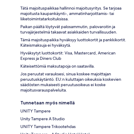
Tätä majoituspaikkaa hallinnoi majoitusyritys. Se tarjoaa
majoitusta kaupankäynti-, ammatinharjoittamis- tai
liiketoimintatarkoituksissa.
Paikan päältä löytyvät palosammutin, palovaroitin ja
turvajärjestelmä takaavat asiakkaiden turvallisuuden.
Tämä majoituspaikka hyväksyy luottokortit ja pankkikortit.
Käteismaksuja ei hyväksytä.
Hyväksytyt luottokortit: Visa, Mastercard, American
Express ja Diners Club
Käteisettömiä maksutapoja on saatavilla.
Jos peruutat varauksesi, sinua koskee majoittajan
peruutuskäytäntö. EU:n kuluttajan oikeuksia koskevien
säädösten mukaisesti peruutusoikeus ei koske
majoitusvarauspalveluita.
Tunnetaan myös nimellä
UNITY Tampere
Unity Tampere A Studio
UNITY Tampere Trikootehdas