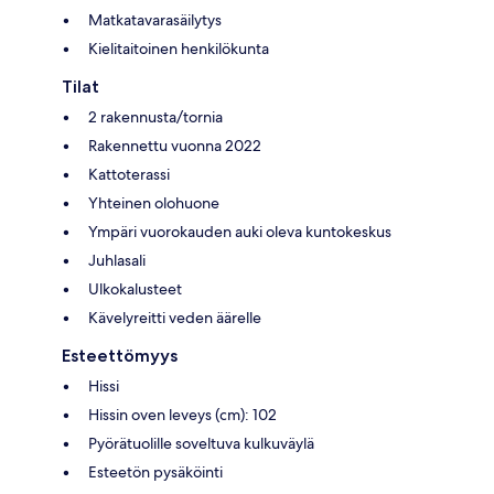
Matkatavarasäilytys
Kielitaitoinen henkilökunta
Tilat
2 rakennusta/tornia
Rakennettu vuonna 2022
Kattoterassi
Yhteinen olohuone
Ympäri vuorokauden auki oleva kuntokeskus
Juhlasali
Ulkokalusteet
Kävelyreitti veden äärelle
Esteettömyys
Hissi
Hissin oven leveys (cm): 102
Pyörätuolille soveltuva kulkuväylä
Esteetön pysäköinti