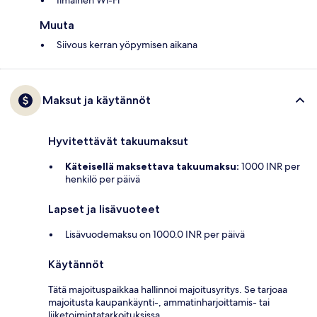
Ilmainen Wi-Fi
Muuta
Siivous kerran yöpymisen aikana
Maksut ja käytännöt
Hyvitettävät takuumaksut
Käteisellä maksettava takuumaksu:
1000 INR per
henkilö per päivä
Lapset ja lisävuoteet
Lisävuodemaksu on 1000.0 INR per päivä
Käytännöt
Tätä majoituspaikkaa hallinnoi majoitusyritys. Se tarjoaa
majoitusta kaupankäynti-, ammatinharjoittamis- tai
liiketoimintatarkoituksissa.