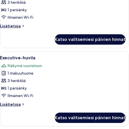
hengen
3 henkilöä
deluxe-
1 parisänky
huone
Ilmainen Wi-Fi
kuvat
Lisätietoja
Lisätietoja
huoneesta
Kahden
Katso valitsemiesi päivien hinnat
hengen
deluxe-
huone
Avaa
Makuuhuone, jossa on puinen katto, pun
8
Executive-huvila
kaikki
Näkymä vuoristoon
huonetyypin
1 makuuhuone
Executive-
huvila
3 henkilöä
kuvat
1 parisänky
Ilmainen Wi-Fi
Lisätietoja
Lisätietoja
huoneesta
Executive-
Katso valitsemiesi päivien hinnat
huvila