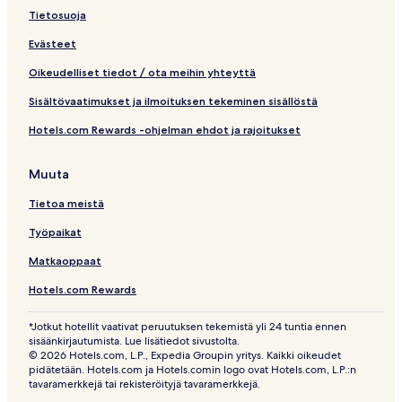
Tietosuoja
Evästeet
Oikeudelliset tiedot / ota meihin yhteyttä
Sisältövaatimukset ja ilmoituksen tekeminen sisällöstä
Hotels.com Rewards -ohjelman ehdot ja rajoitukset
Muuta
Tietoa meistä
Työpaikat
Matkaoppaat
Hotels.com Rewards
*Jotkut hotellit vaativat peruutuksen tekemistä yli 24 tuntia ennen
sisäänkirjautumista. Lue lisätiedot sivustolta.
© 2026 Hotels.com, L.P., Expedia Groupin yritys. Kaikki oikeudet
pidätetään. Hotels.com ja Hotels.comin logo ovat Hotels.com, L.P.:n
tavaramerkkejä tai rekisteröityjä tavaramerkkejä.