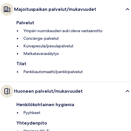
Majoituspaikan palvelut/mukavuudet
Palvelut
Ympäri vuorokauden auki oleva vastaanotto
Concierge-palvelut
Kuivapesula/pesulapalvelut
Matkatavarasäilytys
Tilat
Pankkiautomaatti/pankkipalvelut
Huoneen palvelut/mukavuudet
Henkilökohtainen hygienia
Pyyhkeet
Yhteydenpito