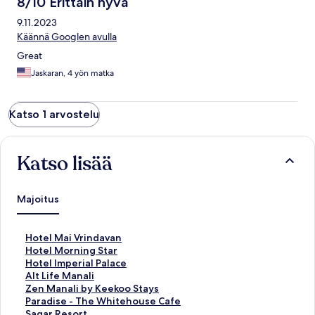
8/10 Erittäin hyvä
9.11.2023
Käännä Googlen avulla
Great
Jaskaran, 4 yön matka
Katso 1 arvostelu
Katso lisää
Majoitus
K
Hotel Mai Vrindavan
o
K
Hotel Morning Star
h
o
K
Hotel Imperial Palace
t
h
o
K
Alt Life Manali
e
t
h
o
K
Zen Manali by Keekoo Stays
e
e
t
h
o
K
Paradise - The Whitehouse Cafe
n
e
e
t
h
o
K
Sagar Resort