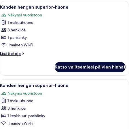
Avaa
Tilava hotellihuone, jossa on suuri sän
2
Kahden hengen superior-huone
kaikki
Näkymä vuoristoon
huonetyypin
1 makuuhuone
Kahden
hengen
3 henkilöä
superior-
1 parisänky
huone
Ilmainen Wi-Fi
kuvat
Lisätietoja
Lisätietoja
huoneesta
Kahden
Katso valitsemiesi päivien hinnat
hengen
superior-
huone
Avaa
Hotellihuone, jossa on puinen katto, pu
1
Kahden hengen superior-huone
kaikki
Näkymä vuoristoon
huonetyypin
1 makuuhuone
Kahden
hengen
3 henkilöä
superior-
1 keskisuuri parisänky
huone
Ilmainen Wi-Fi
kuvat