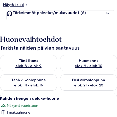
Näytä kaikki
Tärkeimmät palvelut/mukavuudet
(6)
Huonevaihtoehdot
Tarkista näiden päivien saatavuus
Tarkista tämän illan saatavuus elok. 8 - elok. 9
Tarkista huomisen saatavuus el
Tänä iltana
Huomenna
elok. 8 - elok. 9
elok. 9 - elok. 10
Tarkista tämän viikonlopun saatavuus elok. 14 - elok. 16
Tarkista ensi viikonlopun saata
Tänä viikonloppuna
Ensi viikonloppuna
elok. 14 - elok. 16
elok. 21 - elok. 23
Avaa
Hotellihuone, jossa on puulattia, valko
4
Kahden hengen deluxe-huone
kaikki
Näkymä vuoristoon
huonetyypin
1 makuuhuone
Kahden