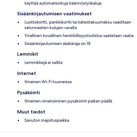
käyttää automatisoituja käännöstyökaluja
Sisäänkirjautumisen vaatimukset
Luottokortti, pankkikortti tai käteistakuumaksu vaaditaan
satunnaisten kulujen varalta
Virallinen kuvallinen henkilöllisyystodistus saatetaan vaatia
Sisäänkirjautumisen alaikäraja on 18
Lemmikit
Lemmikkejä ei sallita
Internet
Ilmainen Wi-Fi huoneissa
Pysäköinti
Ilmainen omatoiminen pysäköinti paikan päällä
Muut tiedot
Savuton majoituspaikka