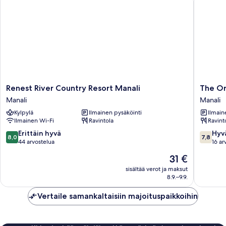
Renest
The
Renest River Country Resort Manali
The Or
River
Orchid
Manali
Manali
Country
Manali
Kylpylä
Ilmainen pysäköinti
Ilmain
Resort
-
Ilmainen Wi-Fi
Ravintola
Ravint
Manali
a
Manali
Boutiqu
8.0
7.8
Erittäin hyvä
Hyv
8,0
7,8
Hotel
kautta
kautta
44 arvostelua
16 ar
Manali
10,
10,
Hinta
31 €
Erittäin
Hyvä,
on
hyvä,
16
sisältää verot ja maksut
31 €
8.9.–9.9.
44
arvostel
arvostelua
Vertaile samankaltaisiin majoituspaikkoihin