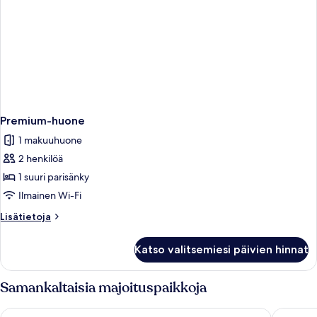
Premium-huone
1 makuuhuone
2 henkilöä
1 suuri parisänky
Ilmainen Wi-Fi
Lisätietoja
Lisätietoja
huoneesta
Premium-
Katso valitsemiesi päivien hinnat
huone
Samankaltaisia majoituspaikkoja
Renest River Country Resort Manali
The Orch