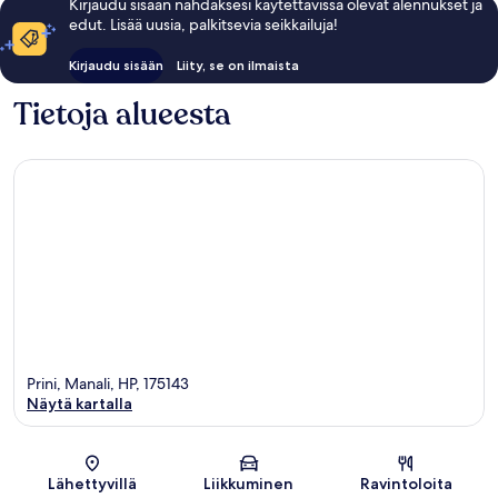
Kirjaudu sisään nähdäksesi käytettävissä olevat alennukset ja
edut. Lisää uusia, palkitsevia seikkailuja!
Kirjaudu sisään
Liity, se on ilmaista
Tietoja alueesta
Prini, Manali, HP, 175143
Näytä kartalla
Kartta
Lähettyvillä
Liikkuminen
Ravintoloita