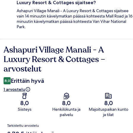
Luxury Resort & Cottages sijaitsee?
Ashapuri Village Manali - A Luxury Resort & Cottages sijaitsee
vain 14 minuutin kävelymatkan päässä kohteesta Mall Road ja 16
minuutin kävelymatkan päässä kohteesta Van Vihar National
Park.
Ashapuri Village Manali - A
Arvostelut
Luxury Resort & Cottages –
arvostelut
Erittäin hyvä
8,0
1 arvostelu
8,0
8,0
8,0
Siisteys
Henkilökunta ja
Majoituspaikan kunto
palvelu
ja tilat
Arvostelut
Tarkistettu arvostelu