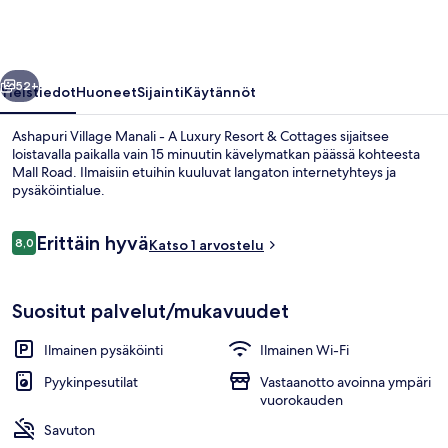
A
Luxury
Resort
llinen
Seuraava
&
52+
Yleistiedot
Huoneet
Sijainti
Käytännöt
Cottages
Ashapuri Village Manali - A Luxury Resort & Cottages sijaitsee
valokuvagalleria
loistavalla paikalla vain 15 minuutin kävelymatkan päässä kohteesta
Mall Road. Ilmaisiin etuihin kuuluvat langaton internetyhteys ja
pysäköintialue.
Arvostelut
Erittäin hyvä
8,0
Katso 1 arvostelu
8,0 kautta 10.
Ulkopuoli
Suositut palvelut/mukavuudet
Ilmainen pysäköinti
Ilmainen Wi-Fi
Pyykinpesutilat
Vastaanotto avoinna ympäri
vuorokauden
Savuton