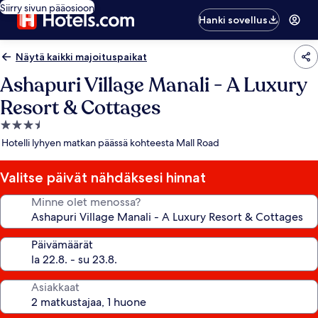
Siirry sivun pääosioon
Hanki sovellus
Näytä kaikki majoituspaikat
Ashapuri Village Manali - A Luxury
Resort & Cottages
3.5
tähden
Hotelli lyhyen matkan päässä kohteesta Mall Road
majoituspaikka
Valitse päivät nähdäksesi hinnat
Minne olet menossa?
Päivämäärät
Asiakkaat