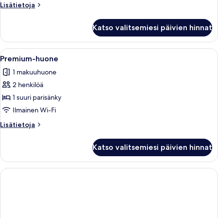
Lisätietoja
Lisätietoja
huoneesta
Kahden
Katso valitsemiesi päivien hinnat
hengen
superior-
huone
Avaa
Premium-huone | Ilmainen Wi-Fi
1
Premium-huone
kaikki
1 makuuhuone
huonetyypin
2 henkilöä
Premium-
huone
1 suuri parisänky
kuvat
Ilmainen Wi-Fi
Lisätietoja
Lisätietoja
huoneesta
Premium-
Katso valitsemiesi päivien hinnat
huone