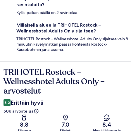
ravintoloita?
Kyllä, paikan päällä on 2 ravintolaa.
Millaisella alueella TRIHOTEL Rostock –
Wellnesshotel Adults Only sijaitsee?
TRIHOTEL Rostock – Wellnesshotel Adults Only sijaitsee vain 8
minuutin kävelymatkan päässä kohteesta Rostock-
Kassebohmin juna-asema.
TRIHOTEL Rostock –
Arvostelut
Wellnesshotel Adults Only –
arvostelut
Erittäin hyvä
8,2
506 arvostelua
8,8
7,0
8,4
Siisteys
Sijainti
Henkilökunta ja