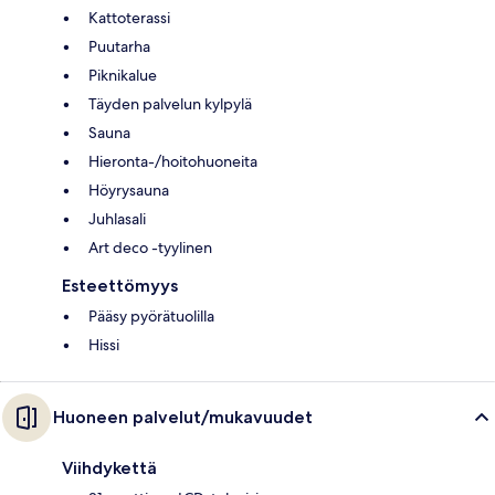
Kattoterassi
Puutarha
Piknikalue
Täyden palvelun kylpylä
Sauna
Hieronta-/hoitohuoneita
Höyrysauna
Juhlasali
Art deco -tyylinen
Esteettömyys
Pääsy pyörätuolilla
Hissi
Huoneen palvelut/mukavuudet
Viihdykettä