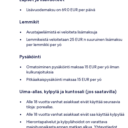
Lisävuodemaksu on 69.0 EUR per päivä
Lemmikit
Avustajaeläimistä ei veloiteta lisämaksuja
Lemmikeistä veloitetaan 25 EUR:n suuruinen lisämaksu
per lemmikki per yö
Pysäköinti
Omatoiminen pysäköinti maksaa 15 EUR per yö ilman
kulkurajoituksia
Pitkäaikaispysäköinti maksaa 15 EUR per yö
Uima-allas, kylpylä ja kuntosali (jos saatavilla)
Alle 18 vuotta vanhat asiakkaat eivät käyttää seuraavia
tiloja: poreallas.
Alle 18 vuotta vanhat asiakkaat eivät saa käyttää kylpylää
Hierontapalvelut ja kylpylähoidot on varattava
majoituspaikasta ennen matkan alkua. Yhteystiedot