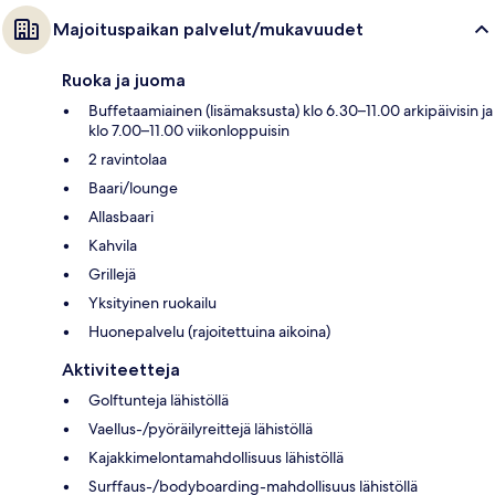
Majoituspaikan palvelut/mukavuudet
Ruoka ja juoma
Buffetaamiainen (lisämaksusta) klo 6.30–11.00 arkipäivisin ja
klo 7.00–11.00 viikonloppuisin
2 ravintolaa
Baari/lounge
Allasbaari
Kahvila
Grillejä
Yksityinen ruokailu
Huonepalvelu (rajoitettuina aikoina)
Aktiviteetteja
Golftunteja lähistöllä
Vaellus-/pyöräilyreittejä lähistöllä
Kajakkimelontamahdollisuus lähistöllä
Surffaus-/bodyboarding-mahdollisuus lähistöllä