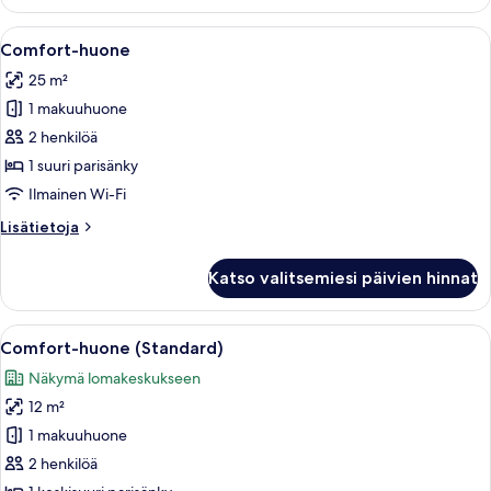
(Standard)
Avaa
Hotellihuone, jossa on suuri sänky, työp
11
Comfort-huone
kaikki
25 m²
huonetyypin
1 makuuhuone
Comfort-
huone
2 henkilöä
kuvat
1 suuri parisänky
Ilmainen Wi-Fi
Lisätietoja
Lisätietoja
huoneesta
Comfort-
Katso valitsemiesi päivien hinnat
huone
Avaa
Siististi pedattu sänky, jonka päällä on
7
Comfort-huone (Standard)
kaikki
Näkymä lomakeskukseen
huonetyypin
12 m²
Comfort-
huone
1 makuuhuone
(Standard)
2 henkilöä
kuvat