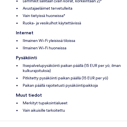
Lemmikit sallitaan (vain koirat, korkeintaan 2)*
Avustajaeläimet tervetulleita
Vain tietyissä huoneissa*
Ruoka- ja vesikulhot käytettävissä
Internet
Ilmainen Wi-Fi yleisissä tiloissa
Ilmainen Wi-Fi huoneissa
Pysäköinti
Itsepalvelupysäköinti paikan päällä (15 EUR per yö; ilman
kulkurajoituksia)
Pitkitetty pysäköinti paikan päällä (15 EUR per yö)
Paikan päällä rajoitetusti pysäköintipaikkoja
Muut tiedot
Merkityt tupakointialueet
Vain aikuisille tarkoitettu