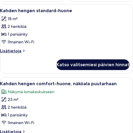
Avaa
Hotellihuone, jossa on sänky, kaksi yöpö
4
Kahden hengen standard-huone
kaikki
18 m²
huonetyypin
2 henkilöä
Kahden
hengen
1 parisänky
standard-
Ilmainen Wi-Fi
huone
Lisätietoja
Lisätietoja
kuvat
huoneesta
Kahden
Katso valitsemiesi päivien hinnat
hengen
standard-
huone
Avaa
Hotellihuone, jossa on suuri sänky, tuo
7
Kahden hengen comfort-huone, näköala puutarhaan
kaikki
Näkymä lomakeskukseen
huonetyypin
23 m²
Kahden
hengen
2 henkilöä
comfort-
1 parisänky
huone,
Ilmainen Wi-Fi
näköala
Lisätietoja
Lisätietoja