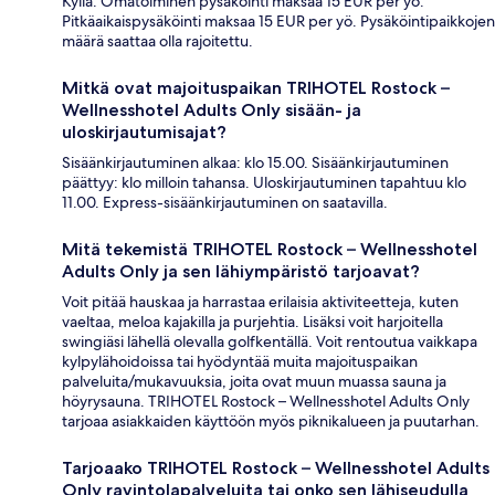
Kyllä. Omatoiminen pysäköinti maksaa 15 EUR per yö.
Pitkäaikaispysäköinti maksaa 15 EUR per yö. Pysäköintipaikkojen
määrä saattaa olla rajoitettu.
Mitkä ovat majoituspaikan TRIHOTEL Rostock –
Wellnesshotel Adults Only sisään- ja
uloskirjautumisajat?
Sisäänkirjautuminen alkaa: klo 15.00. Sisäänkirjautuminen
päättyy: klo milloin tahansa. Uloskirjautuminen tapahtuu klo
11.00. Express-sisäänkirjautuminen on saatavilla.
Mitä tekemistä TRIHOTEL Rostock – Wellnesshotel
Adults Only ja sen lähiympäristö tarjoavat?
Voit pitää hauskaa ja harrastaa erilaisia aktiviteetteja, kuten
vaeltaa, meloa kajakilla ja purjehtia. Lisäksi voit harjoitella
swingiäsi lähellä olevalla golfkentällä. Voit rentoutua vaikkapa
kylpylähoidoissa tai hyödyntää muita majoituspaikan
palveluita/mukavuuksia, joita ovat muun muassa sauna ja
höyrysauna. TRIHOTEL Rostock – Wellnesshotel Adults Only
tarjoaa asiakkaiden käyttöön myös piknikalueen ja puutarhan.
Tarjoaako TRIHOTEL Rostock – Wellnesshotel Adults
Only ravintolapalveluita tai onko sen lähiseudulla