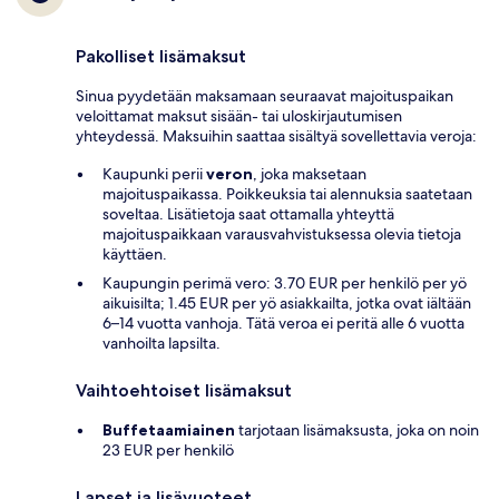
Pakolliset lisämaksut
Sinua pyydetään maksamaan seuraavat majoituspaikan
veloittamat maksut sisään- tai uloskirjautumisen
yhteydessä. Maksuihin saattaa sisältyä sovellettavia veroja:
Kaupunki perii
veron
, joka maksetaan
majoituspaikassa. Poikkeuksia tai alennuksia saatetaan
soveltaa. Lisätietoja saat ottamalla yhteyttä
majoituspaikkaan varausvahvistuksessa olevia tietoja
käyttäen.
Kaupungin perimä vero: 3.70 EUR per henkilö per yö
aikuisilta; 1.45 EUR per yö asiakkailta, jotka ovat iältään
6–14 vuotta vanhoja. Tätä veroa ei peritä alle 6 vuotta
vanhoilta lapsilta.
Vaihtoehtoiset lisämaksut
Buffetaamiainen
tarjotaan lisämaksusta, joka on noin
23 EUR per henkilö
Lapset ja lisävuoteet