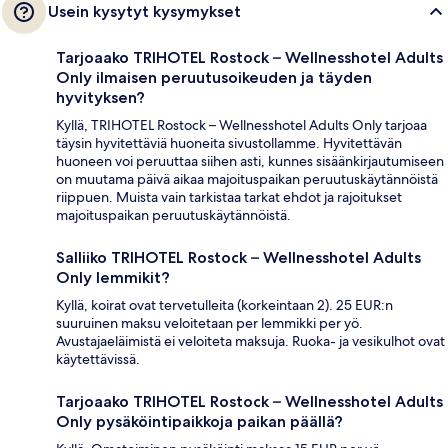
Usein kysytyt kysymykset
Tarjoaako TRIHOTEL Rostock – Wellnesshotel Adults
Only ilmaisen peruutusoikeuden ja täyden
hyvityksen?
Kyllä, TRIHOTEL Rostock – Wellnesshotel Adults Only tarjoaa
täysin hyvitettäviä huoneita sivustollamme. Hyvitettävän
huoneen voi peruuttaa siihen asti, kunnes sisäänkirjautumiseen
on muutama päivä aikaa majoituspaikan peruutuskäytännöistä
riippuen. Muista vain tarkistaa tarkat ehdot ja rajoitukset
majoituspaikan peruutuskäytännöistä.
Salliiko TRIHOTEL Rostock – Wellnesshotel Adults
Only lemmikit?
Kyllä, koirat ovat tervetulleita (korkeintaan 2). 25 EUR:n
suuruinen maksu veloitetaan per lemmikki per yö.
Avustajaeläimistä ei veloiteta maksuja. Ruoka- ja vesikulhot ovat
käytettävissä.
Tarjoaako TRIHOTEL Rostock – Wellnesshotel Adults
Only pysäköintipaikkoja paikan päällä?