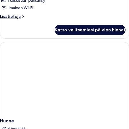
1 keskisuuri parisänky
Ilmainen Wi-Fi
Lisätietoja
Lisätietoja
huoneesta
Comfort-
Katso valitsemiesi päivien hinnat
huone
(Standard)
Huone
4 henkilöä