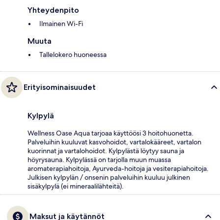
Yhteydenpito
Ilmainen Wi-Fi
Muuta
Tallelokero huoneessa
Erityisominaisuudet
Kylpylä
Wellness Oase Aqua tarjoaa käyttöösi 3 hoitohuonetta.
Palveluihin kuuluvat kasvohoidot, vartalokääreet, vartalon
kuorinnat ja vartalohoidot. Kylpylästä löytyy sauna ja
höyrysauna. Kylpylässä on tarjolla muun muassa
aromaterapiahoitoja, Ayurveda-hoitoja ja vesiterapiahoitoja.
Julkisen kylpylän / onsenin palveluihin kuuluu julkinen
sisäkylpylä (ei mineraalilähteitä).
Maksut ja käytännöt