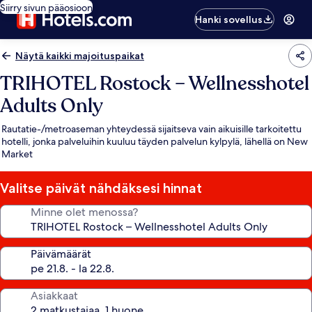
Siirry sivun pääosioon
Hanki sovellus
Näytä kaikki majoituspaikat
TRIHOTEL Rostock – Wellnesshotel
Adults Only
Rautatie-/metroaseman yhteydessä sijaitseva vain aikuisille tarkoitettu
hotelli, jonka palveluihin kuuluu täyden palvelun kylpylä, lähellä on New
Market
Valitse päivät nähdäksesi hinnat
Minne olet menossa?
Päivämäärät
Asiakkaat