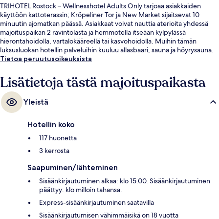
TRIHOTEL Rostock – Wellnesshotel Adults Only tarjoaa asiakkaiden
käyttöön kattoterassin; Kröpeliner Tor ja New Market sijaitsevat 10
minuutin ajomatkan päässä. Asiakkaat voivat nauttia aterioita yhdessä
majoituspaikan 2 ravintolasta ja hemmotella itseään kylpylässä
hierontahoidolla, vartalokääreellä tai kasvohoidolla. Muihin tämän
luksusluokan hotellin palveluihin kuuluu allasbaari, sauna ja höyrysauna.
Tietoa peruutusoikeuksista
Lisätietoja tästä majoituspaikasta
Yleistä
Hotellin koko
117 huonetta
3 kerrosta
Saapuminen/lähteminen
Sisäänkirjautuminen alkaa: klo 15.00. Sisäänkirjautuminen
päättyy: klo milloin tahansa.
Express-sisäänkirjautuminen saatavilla
Sisäänkirjautumisen vähimmäisikä on 18 vuotta