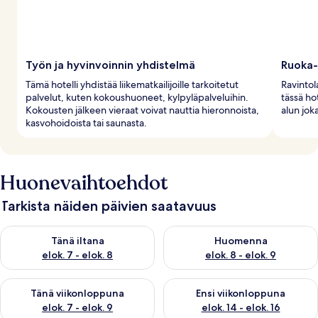
Työn ja hyvinvoinnin yhdistelmä
Ruoka-
Tämä hotelli yhdistää liikematkailijoille tarkoitetut
Ravintola
palvelut, kuten kokoushuoneet, kylpyläpalveluihin.
tässä ho
Kokousten jälkeen vieraat voivat nauttia hieronnoista,
alun joka
kasvohoidoista tai saunasta.
Huonevaihtoehdot
Tarkista näiden päivien saatavuus
Tarkista tämän illan saatavuus elok. 7 - elok. 8
Tarkista huomisen saatavuus el
Tänä iltana
Huomenna
elok. 7 - elok. 8
elok. 8 - elok. 9
Tarkista tämän viikonlopun saatavuus elok. 7 - elok. 9
Tarkista ensi viikonlopun saatav
Tänä viikonloppuna
Ensi viikonloppuna
elok. 7 - elok. 9
elok. 14 - elok. 16