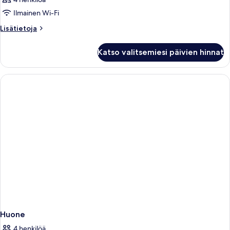
Ilmainen Wi-Fi
Lisätietoja
Lisätietoja
huoneesta
Huone
Katso valitsemiesi päivien hinnat
Huone
4 henkilöä