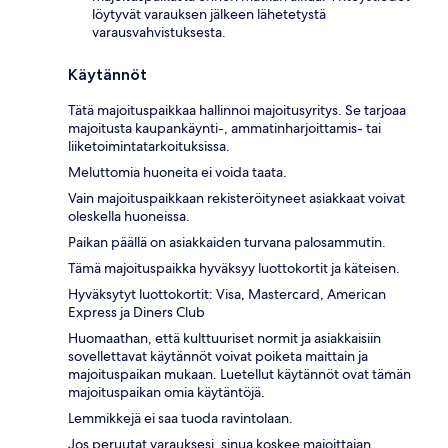
löytyvät varauksen jälkeen lähetetystä
varausvahvistuksesta.
Käytännöt
Tätä majoituspaikkaa hallinnoi majoitusyritys. Se tarjoaa
majoitusta kaupankäynti-, ammatinharjoittamis- tai
liiketoimintatarkoituksissa.
Meluttomia huoneita ei voida taata.
Vain majoituspaikkaan rekisteröityneet asiakkaat voivat
oleskella huoneissa.
Paikan päällä on asiakkaiden turvana palosammutin.
Tämä majoituspaikka hyväksyy luottokortit ja käteisen.
Hyväksytyt luottokortit: Visa, Mastercard, American
Express ja Diners Club
Huomaathan, että kulttuuriset normit ja asiakkaisiin
sovellettavat käytännöt voivat poiketa maittain ja
majoituspaikan mukaan. Luetellut käytännöt ovat tämän
majoituspaikan omia käytäntöjä.
Lemmikkejä ei saa tuoda ravintolaan.
Jos peruutat varauksesi, sinua koskee majoittajan