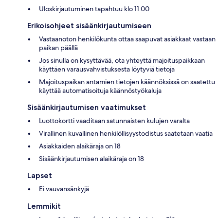
Uloskirjautuminen tapahtuu klo 11.00
Erikoisohjeet sisäänkirjautumiseen
Vastaanoton henkilökunta ottaa saapuvat asiakkaat vastaan
paikan päällä
Jos sinulla on kysyttävää, ota yhteyttä majoituspaikkaan
käyttäen varausvahvistuksesta löytyviä tietoja
Majoituspaikan antamien tietojen käännöksissä on saatettu
käyttää automatisoituja käännöstyökaluja
Sisäänkirjautumisen vaatimukset
Luottokortti vaaditaan satunnaisten kulujen varalta
Virallinen kuvallinen henkilöllisyystodistus saatetaan vaatia
Asiakkaiden alaikäraja on 18
Sisäänkirjautumisen alaikäraja on 18
Lapset
Ei vauvansänkyjä
Lemmikit