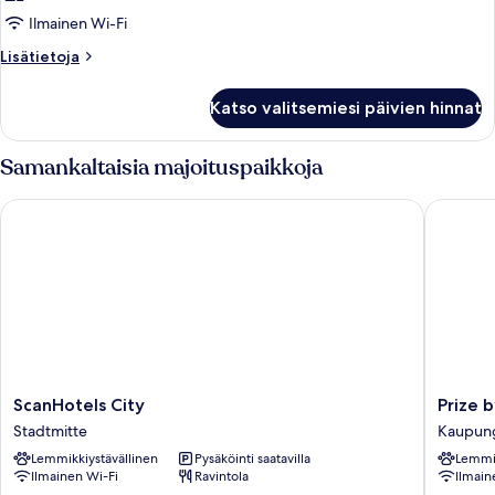
Ilmainen Wi-Fi
Lisätietoja
Lisätietoja
huoneesta
Huone
Katso valitsemiesi päivien hinnat
Samankaltaisia majoituspaikkoja
ScanHotels City
Prize by
ScanHotels
Prize
ScanHotels City
Prize 
City
by
Stadtmitte
Kaupung
Stadtmitte
Radisson
Lemmikkiystävällinen
Pysäköinti saatavilla
Lemmik
Rostock
Ilmainen Wi-Fi
Ravintola
Ilmain
City