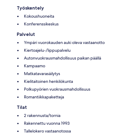
Työskentely
Kokoushuoneita
Konferenssikeskus
Palvelut
Ympäri vuorokauden auki oleva vastaanotto
Kiertoajelu-/lippupalvelu
Autonvuokrausmahdollisuus paikan päällä
Kampaamo
Matkatavarasäilytys
Kielitaitoinen henkilökunta
Polkupyörien vuokrausmahdollisuus
Romantiikkapaketteja
Tilat
2 rakennusta/tornia
Rakennettu vuonna 1993
Tallelokero vastaanotossa