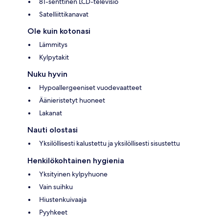
81-senttinen LCD-televisio
Satelliittikanavat
Ole kuin kotonasi
Lämmitys
Kylpytakit
Nuku hyvin
Hypoallergeeniset vuodevaatteet
Äänieristetyt huoneet
Lakanat
Nauti olostasi
Yksilöllisesti kalustettu ja yksilöllisesti sisustettu
Henkilökohtainen hygienia
Yksityinen kylpyhuone
Vain suihku
Hiustenkuivaaja
Pyyhkeet