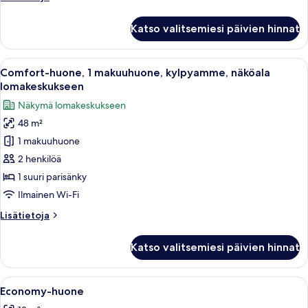
puutarhaan
huoneesta
kuvat
Kahden
Katso valitsemiesi päivien hinnat
hengen
comfort-
huone,
Avaa
Hotellihuone, jossa on sänky, tuoli, so
5
näköala
Comfort-huone, 1 makuuhuone, kylpyamme, näköala
kaikki
puutarhaan
lomakeskukseen
huonetyypin
Näkymä lomakeskukseen
Comfort-
48 m²
huone,
1 makuuhuone
1
makuuhuone,
2 henkilöä
kylpyamme,
1 suuri parisänky
näköala
Ilmainen Wi-Fi
lomakeskukseen
Lisätietoja
Lisätietoja
kuvat
huoneesta
Comfort-
Katso valitsemiesi päivien hinnat
huone,
1
makuuhuone,
Avaa
Hotellihuone, jossa on sänky, kaksi yöp
4
kylpyamme,
Economy-huone
kaikki
näköala