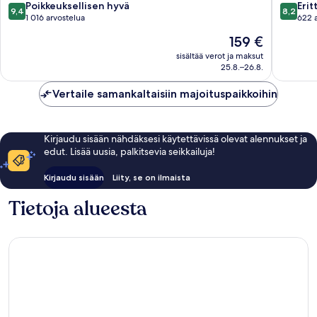
Kaupun
9.4
8.2
Poikkeuksellisen hyvä
Erit
9,4
8,2
Satama
kautta
kautta
1 016 arvostelua
622 
10,
10,
Hinta
159 €
Poikkeuksellisen
Erittäin
on
hyvä,
hyvä,
sisältää verot ja maksut
159 €
25.8.–26.8.
1 016
622
arvostelua
arvostel
Vertaile samankaltaisiin majoituspaikkoihin
Kirjaudu sisään nähdäksesi käytettävissä olevat alennukset ja
edut. Lisää uusia, palkitsevia seikkailuja!
Kirjaudu sisään
Liity, se on ilmaista
Tietoja alueesta