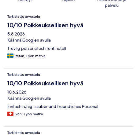
palvelu
Arvostelut
Tarkistettu arvostelu
10/10 Poikkeuksellisen hyvä
5.6.2026
Käännä Googlen avulla
Trevlig personal och rent hotell
Stefan, 1 yön matka
Tarkistettu arvostelu
10/10 Poikkeuksellisen hyvä
10.6.2026
Käännä Googlen avulla
Einfach ruhig, sauber und freundliches Personal.
Sven, 1 yön matka
Tarkistettu arvostelu