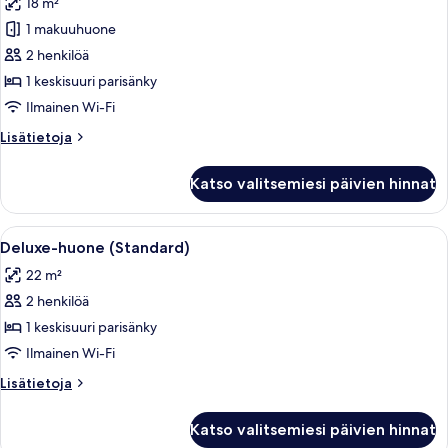
18 m²
lomakeskukseen
huonetyypin
1 makuuhuone
Economy-
huone
2 henkilöä
kuvat
1 keskisuuri parisänky
Ilmainen Wi-Fi
Lisätietoja
Lisätietoja
huoneesta
Economy-
Katso valitsemiesi päivien hinnat
huone
Avaa
Hotellihuone, jossa on suuri sänky, pui
6
Deluxe-huone (Standard)
kaikki
22 m²
huonetyypin
2 henkilöä
Deluxe-
huone
1 keskisuuri parisänky
(Standard)
Ilmainen Wi-Fi
kuvat
Lisätietoja
Lisätietoja
huoneesta
Deluxe-
Katso valitsemiesi päivien hinnat
huone