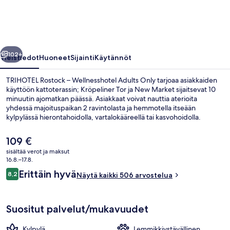
Adults
Only
valokuvagalleria
llinen
Seuraava
102+
Yleistiedot
Huoneet
Sijainti
Käytännöt
TRIHOTEL Rostock – Wellnesshotel Adults Only tarjoaa asiakkaiden
käyttöön kattoterassin; Kröpeliner Tor ja New Market sijaitsevat 10
minuutin ajomatkan päässä. Asiakkaat voivat nauttia aterioita
yhdessä majoituspaikan 2 ravintolasta ja hemmotella itseään
kylpylässä hierontahoidolla, vartalokääreellä tai kasvohoidolla.
Muihin tämän luksusluokan hotellin palveluihin kuuluu allasbaari,
sauna ja höyrysauna.
Nykyinen
109 €
hinta
sisältää verot ja maksut
on
16.8.–17.8.
Julkinen kylpylä
109 €
Arvostelut
Erittäin hyvä
8,2
Näytä kaikki 506 arvostelua
8,2 kautta 10.
Suositut palvelut/mukavuudet
Kylpylä
Lemmikkiystävällinen