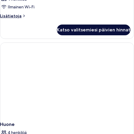
Ilmainen Wi-Fi
Lisätietoja
Lisätietoja
huoneesta
Huone
Katso valitsemiesi päivien hinnat
Huone
4 henkilöä