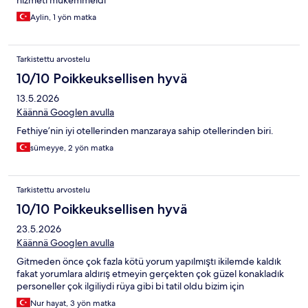
hizmeti mükemmeldi
Aylin, 1 yön matka
Tarkistettu arvostelu
10/10 Poikkeuksellisen hyvä
13.5.2026
Käännä Googlen avulla
Fethiye’nin iyi otellerinden manzaraya sahip otellerinden biri.
sümeyye, 2 yön matka
Tarkistettu arvostelu
10/10 Poikkeuksellisen hyvä
23.5.2026
Käännä Googlen avulla
Gitmeden önce çok fazla kötü yorum yapılmıştı ikilemde kaldık
fakat yorumlara aldırış etmeyin gerçekten çok güzel konakladık
personeller çok ilgiliydi rüya gibi bi tatil oldu bizim için
Nur hayat, 3 yön matka