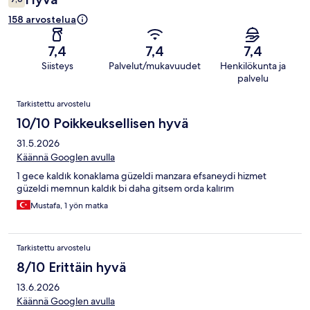
158 arvostelua
7,4
7,4
7,4
Siisteys
Palvelut/mukavuudet
Henkilökunta ja
palvelu
Arvostelut
Tarkistettu arvostelu
10/10 Poikkeuksellisen hyvä
31.5.2026
Käännä Googlen avulla
1 gece kaldık konaklama güzeldi manzara efsaneydi hizmet
güzeldi memnun kaldık bi daha gitsem orda kalırım
Mustafa, 1 yön matka
Tarkistettu arvostelu
8/10 Erittäin hyvä
13.6.2026
Käännä Googlen avulla