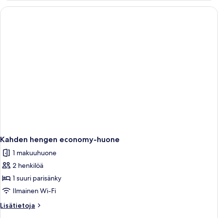
with
Sea
View
Kahden hengen economy-huone
1 makuuhuone
2 henkilöä
1 suuri parisänky
Ilmainen Wi-Fi
Lisätietoja
Lisätietoja
huoneesta