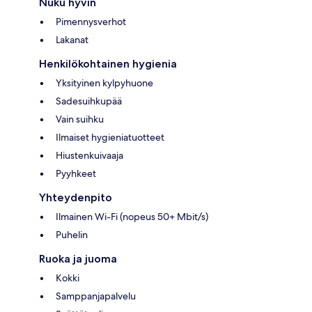
Nuku hyvin
Pimennysverhot
Lakanat
Henkilökohtainen hygienia
Yksityinen kylpyhuone
Sadesuihkupää
Vain suihku
Ilmaiset hygieniatuotteet
Hiustenkuivaaja
Pyyhkeet
Yhteydenpito
Ilmainen Wi-Fi (nopeus 50+ Mbit/s)
Puhelin
Ruoka ja juoma
Kokki
Samppanjapalvelu