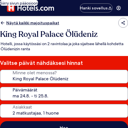
Siirry sivun pääosioon
Hanki sovellus
Näytä kaikki majoituspaikat
King Royal Palace Ölüdeniz
Hotelli, jossa käytössäsi on 2 ravintolaa ja joka sijaitsee lähellä kohdetta
Ölüdenizin ranta
Valitse päivät nähdäksesi hinnat
Minne olet menossa?
Päivämäärät
Asiakkaat
Hae