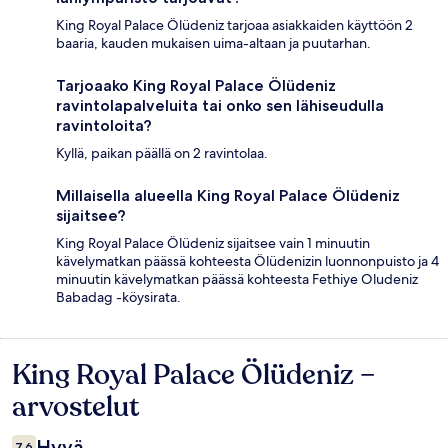
King Royal Palace Ölüdeniz tarjoaa asiakkaiden käyttöön 2
baaria, kauden mukaisen uima-altaan ja puutarhan.
Tarjoaako King Royal Palace Ölüdeniz
ravintolapalveluita tai onko sen lähiseudulla
ravintoloita?
Kyllä, paikan päällä on 2 ravintolaa.
Millaisella alueella King Royal Palace Ölüdeniz
sijaitsee?
King Royal Palace Ölüdeniz sijaitsee vain 1 minuutin
kävelymatkan päässä kohteesta Ölüdenizin luonnonpuisto ja 4
minuutin kävelymatkan päässä kohteesta Fethiye Oludeniz
Babadag -köysirata.
King Royal Palace Ölüdeniz –
Arvostelut
arvostelut
Hyvä
7,6