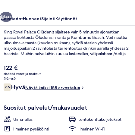
llinen
Seuraava
34+
Yleistiedot
Huoneet
Sijainti
Käytännöt
King Royal Palace Ölüdeniz sijaitsee vain 5 minuutin ajomatkan
päässä kohteista Ölüdenizin ranta ja Kumburnu Beach. Voit nauttia
ulkouima-altaasta (kauden mukaan), syödä aterian yhdessä
majoituspaikan 2 ravintolasta tai rentoutua drinkin äärellä yhdessä 2
baarista. Muihin palveluihin kuuluu lastenallas, välipalabaari/deli ja
terassi.
Nykyinen
122 €
hinta
sisältää verot ja maksut
on
5.9.–6.9.
Ulkopuoli
122 €
Arvostelut
Hyvä
7,6
Näytä kaikki 158 arvostelua
7,6 kautta 10.
Suositut palvelut/mukavuudet
Uima-allas
Lentokenttäkuljetukset
Ilmainen pysäköinti
Ilmainen Wi-Fi