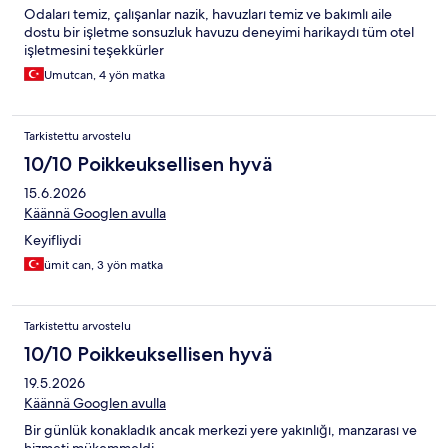
Odaları temiz, çalışanlar nazik, havuzları temiz ve bakımlı aile
dostu bir işletme sonsuzluk havuzu deneyimi harikaydı tüm otel
işletmesini teşekkürler
Umutcan, 4 yön matka
Tarkistettu arvostelu
10/10 Poikkeuksellisen hyvä
15.6.2026
Käännä Googlen avulla
Keyifliydi
ümit can, 3 yön matka
Tarkistettu arvostelu
10/10 Poikkeuksellisen hyvä
19.5.2026
Käännä Googlen avulla
Bir günlük konakladık ancak merkezi yere yakınlığı, manzarası ve