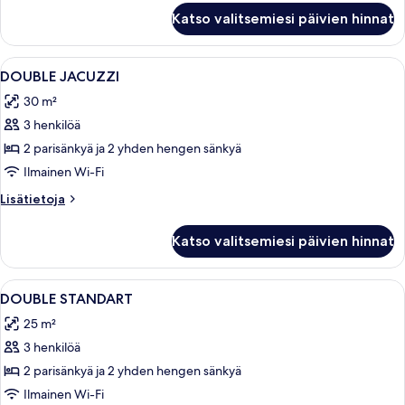
Kahden
Katso valitsemiesi päivien hinnat
hengen
economy-
huone
Avaa
Minibaari (osa tuotteista ilmaisia), ta
8
DOUBLE JACUZZI
kaikki
30 m²
huonetyypin
3 henkilöä
DOUBLE
JACUZZI
2 parisänkyä ja 2 yhden hengen sänkyä
kuvat
Ilmainen Wi-Fi
Lisätietoja
Lisätietoja
huoneesta
DOUBLE
Katso valitsemiesi päivien hinnat
JACUZZI
Avaa
Minibaari (osa tuotteista ilmaisia), ta
4
DOUBLE STANDART
kaikki
25 m²
huonetyypin
3 henkilöä
DOUBLE
STANDART
2 parisänkyä ja 2 yhden hengen sänkyä
kuvat
Ilmainen Wi-Fi