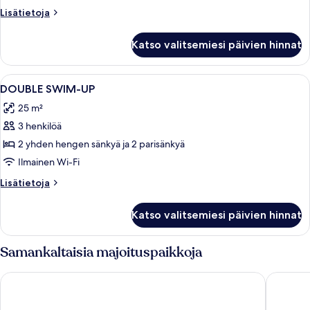
Lisätietoja
Lisätietoja
huoneesta
DOUBLE
Katso valitsemiesi päivien hinnat
STANDART
Avaa
Minibaari (osa tuotteista ilmaisia), ta
4
DOUBLE SWIM-UP
kaikki
25 m²
huonetyypin
3 henkilöä
DOUBLE
SWIM-
2 yhden hengen sänkyä ja 2 parisänkyä
UP
Ilmainen Wi-Fi
kuvat
Lisätietoja
Lisätietoja
huoneesta
DOUBLE
Katso valitsemiesi päivien hinnat
SWIM-
UP
Samankaltaisia majoituspaikkoja
Oludeniz Manzara Hotel
Symbola 