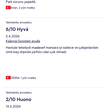
Park sorunu yaşadık.
Arian, 2 yön matka
Tarkistettu arvostelu
6/10 Hyvä
2.6.2026
Käännä Googlen avulla
Havlular lekeliydi maalesef manzara iyi sadece ve çalışanlardan
ümit bey dışında yarfıöcı olan çok olmadı
GİZEM, 1 yön matka
Tarkistettu arvostelu
2/10 Huono
13.6.2026