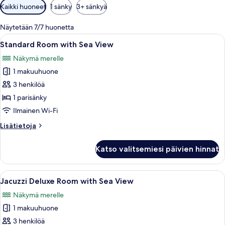
Huoneille
Kaikki huoneet
1 sänky
3+ sänkyä
saatavilla
olevia
Näytetään 7/7 huonetta
suodattimia
Avaa
Moderni makuuhuone, jossa on suuri s
5
Standard Room with Sea View
kaikki
Näkymä merelle
huonetyypin
1 makuuhuone
Standard
Room
3 henkilöä
with
1 parisänky
Sea
Ilmainen Wi-Fi
View
Lisätietoja
Lisätietoja
kuvat
huoneesta
Standard
Katso valitsemiesi päivien hinnat
Room
with
Sea
Avaa
Kylpyläalue, jossa on poreallas, sininen
3
View
Jacuzzi Deluxe Room with Sea View
kaikki
Näkymä merelle
huonetyypin
1 makuuhuone
Jacuzzi
Deluxe
3 henkilöä