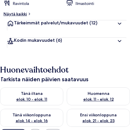
Ravintola
Ilmastointi
Näytä kaikki
Tärkeimmät palvelut/mukavuudet
(12)
Kodin mukavuudet
(6)
Huonevaihtoehdot
Tarkista näiden päivien saatavuus
Tarkista tämän illan saatavuus elok. 10 - elok. 11
Tarkista huomisen saatavuus elo
Tänä iltana
Huomenna
elok. 10 - elok. 11
elok. 11 - elok. 12
Tarkista tämän viikonlopun saatavuus elok. 14 - elok. 16
Tarkista ensi viikonlopun saata
Tänä viikonloppuna
Ensi viikonloppuna
elok. 14 - elok. 16
elok. 21 - elok. 23