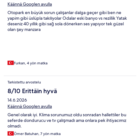
Käännä Googlen avulla
Otopark en büyük sorun çalışanlar dalga geçer gibi ben ne
yapim gibi üslüpla takılıyolar Odalar eski banyo vs rezillik Yatak
deseniz 40 yıllık gibi sağ sola dönerken ses yapıyor tek güzel
olan şey manzara
Furkan, 4 yön matka
Tarkistettu arvostelu
8/10 Erittäin hyvä
14.6.2026
Käännä Googlen avulla
Genel olarak iyi. Klima sorunumuz oldu sonradan hallettiler bu
seferde dondurucu ve tv çalışmadı ama onlara pek ihtiyacımız
olmadı.
Ömer Batuhan, 7 yön matka