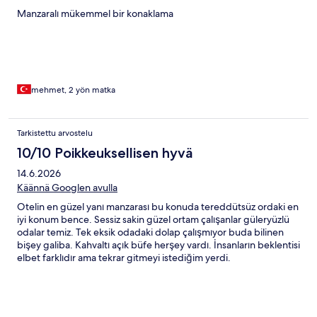
Manzaralı mükemmel bir konaklama
mehmet, 2 yön matka
Tarkistettu arvostelu
10/10 Poikkeuksellisen hyvä
14.6.2026
Käännä Googlen avulla
Otelin en güzel yanı manzarası bu konuda tereddütsüz ordaki en
iyi konum bence. Sessiz sakin güzel ortam çalışanlar güleryüzlü
odalar temiz. Tek eksik odadaki dolap çalışmıyor buda bilinen
bişey galiba. Kahvaltı açık büfe herşey vardı. İnsanların beklentisi
elbet farklıdır ama tekrar gitmeyi istediğim yerdi.