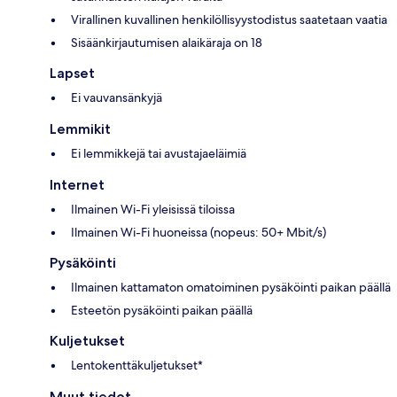
Virallinen kuvallinen henkilöllisyystodistus saatetaan vaatia
Sisäänkirjautumisen alaikäraja on 18
Lapset
Ei vauvansänkyjä
Lemmikit
Ei lemmikkejä tai avustajaeläimiä
Internet
Ilmainen Wi-Fi yleisissä tiloissa
Ilmainen Wi-Fi huoneissa (nopeus: 50+ Mbit/s)
Pysäköinti
Ilmainen kattamaton omatoiminen pysäköinti paikan päällä
Esteetön pysäköinti paikan päällä
Kuljetukset
Lentokenttäkuljetukset*
Muut tiedot