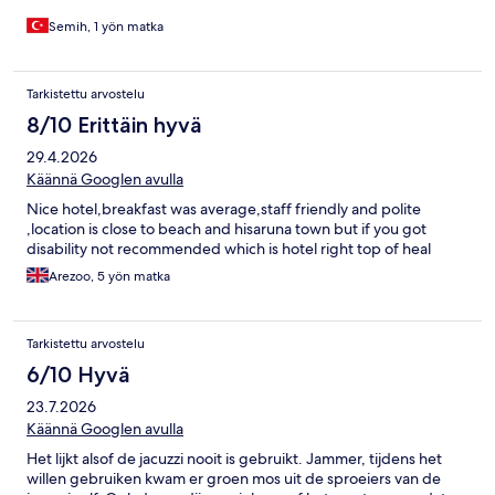
Semih, 1 yön matka
Tarkistettu arvostelu
8/10 Erittäin hyvä
29.4.2026
Käännä Googlen avulla
Nice hotel,breakfast was average,staff friendly and polite
,location is close to beach and hisaruna town but if you got
disability not recommended which is hotel right top of heal
Arezoo, 5 yön matka
Tarkistettu arvostelu
6/10 Hyvä
23.7.2026
Käännä Googlen avulla
Het lijkt alsof de jacuzzi nooit is gebruikt. Jammer, tijdens het
willen gebruiken kwam er groen mos uit de sproeiers van de