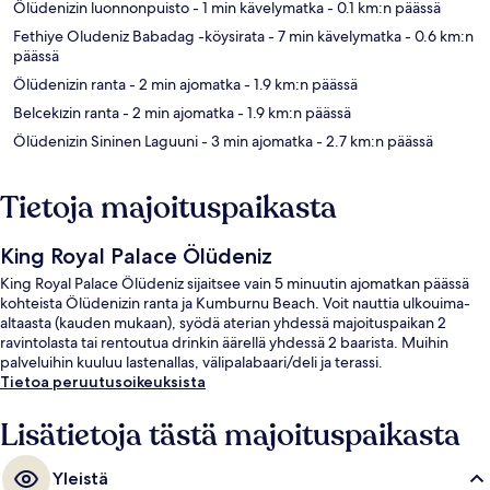
Ölüdenizin luonnonpuisto
- 1 min kävelymatka
- 0.1 km:n päässä
Fethiye Oludeniz Babadag -köysirata
- 7 min kävelymatka
- 0.6 km:n
päässä
Ölüdenizin ranta
- 2 min ajomatka
- 1.9 km:n päässä
Belcekızin ranta
- 2 min ajomatka
- 1.9 km:n päässä
Ölüdenizin Sininen Laguuni
- 3 min ajomatka
- 2.7 km:n päässä
Tietoja majoituspaikasta
King Royal Palace Ölüdeniz
King Royal Palace Ölüdeniz sijaitsee vain 5 minuutin ajomatkan päässä
kohteista Ölüdenizin ranta ja Kumburnu Beach. Voit nauttia ulkouima-
altaasta (kauden mukaan), syödä aterian yhdessä majoituspaikan 2
ravintolasta tai rentoutua drinkin äärellä yhdessä 2 baarista. Muihin
palveluihin kuuluu lastenallas, välipalabaari/deli ja terassi.
Tietoa peruutusoikeuksista
Lisätietoja tästä majoituspaikasta
Yleistä