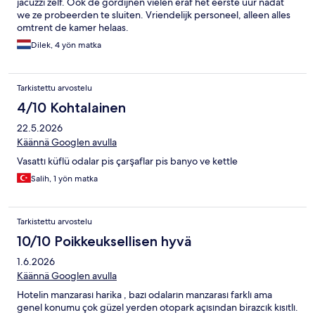
jacuzzi zelf. Ook de gordijnen vielen eraf het eerste uur nadat
we ze probeerden te sluiten. Vriendelijk personeel, alleen alles
omtrent de kamer helaas.
Dilek, 4 yön matka
Tarkistettu arvostelu
4/10 Kohtalainen
22.5.2026
Käännä Googlen avulla
Vasattı küflü odalar pis çarşaflar pis banyo ve kettle
Salih, 1 yön matka
Tarkistettu arvostelu
10/10 Poikkeuksellisen hyvä
1.6.2026
Käännä Googlen avulla
Hotelin manzarası harika , bazı odaların manzarası farklı ama
genel konumu çok güzel yerden otopark açısından birazcık kısıtlı.