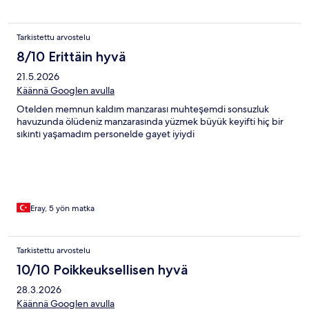
Tarkistettu arvostelu
8/10 Erittäin hyvä
21.5.2026
Käännä Googlen avulla
Otelden memnun kaldım manzarası muhteşemdi sonsuzluk
havuzunda ölüdeniz manzarasında yüzmek büyük keyifti hiç bir
sıkıntı yaşamadım personelde gayet iyiydi
Eray, 5 yön matka
Tarkistettu arvostelu
10/10 Poikkeuksellisen hyvä
28.3.2026
Käännä Googlen avulla