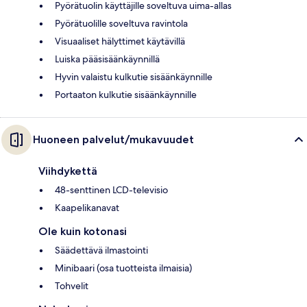
Pyörätuolin käyttäjille soveltuva uima-allas
Pyörätuolille soveltuva ravintola
Visuaaliset hälyttimet käytävillä
Luiska pääsisäänkäynnillä
Hyvin valaistu kulkutie sisäänkäynnille
Portaaton kulkutie sisäänkäynnille
Huoneen palvelut/mukavuudet
Viihdykettä
48-senttinen LCD-televisio
Kaapelikanavat
Ole kuin kotonasi
Säädettävä ilmastointi
Minibaari (osa tuotteista ilmaisia)
Tohvelit