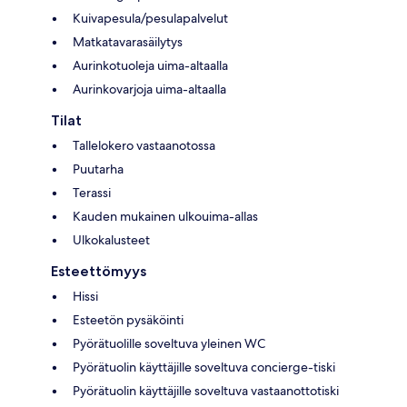
Kuivapesula/pesulapalvelut
Matkatavarasäilytys
Aurinkotuoleja uima-altaalla
Aurinkovarjoja uima-altaalla
Tilat
Tallelokero vastaanotossa
Puutarha
Terassi
Kauden mukainen ulkouima-allas
Ulkokalusteet
Esteettömyys
Hissi
Esteetön pysäköinti
Pyörätuolille soveltuva yleinen WC
Pyörätuolin käyttäjille soveltuva concierge-tiski
Pyörätuolin käyttäjille soveltuva vastaanottotiski