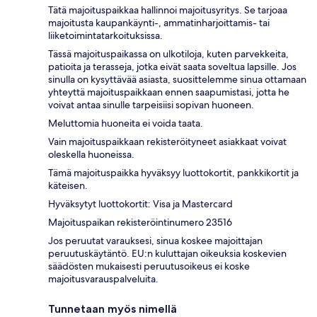
Tätä majoituspaikkaa hallinnoi majoitusyritys. Se tarjoaa
majoitusta kaupankäynti-, ammatinharjoittamis- tai
liiketoimintatarkoituksissa.
Tässä majoituspaikassa on ulkotiloja, kuten parvekkeita,
patioita ja terasseja, jotka eivät saata soveltua lapsille. Jos
sinulla on kysyttävää asiasta, suosittelemme sinua ottamaan
yhteyttä majoituspaikkaan ennen saapumistasi, jotta he
voivat antaa sinulle tarpeisiisi sopivan huoneen.
Meluttomia huoneita ei voida taata.
Vain majoituspaikkaan rekisteröityneet asiakkaat voivat
oleskella huoneissa.
Tämä majoituspaikka hyväksyy luottokortit, pankkikortit ja
käteisen.
Hyväksytyt luottokortit: Visa ja Mastercard
Majoituspaikan rekisteröintinumero 23516
Jos peruutat varauksesi, sinua koskee majoittajan
peruutuskäytäntö. EU:n kuluttajan oikeuksia koskevien
säädösten mukaisesti peruutusoikeus ei koske
majoitusvarauspalveluita.
Tunnetaan myös nimellä