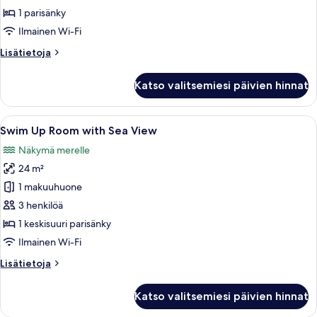
Room
1 parisänky
with
Ilmainen Wi-Fi
Sea
Lisätietoja
Lisätietoja
View
huoneesta
kuvat
Jacuzzi
Katso valitsemiesi päivien hinnat
Deluxe
Room
with
Avaa
Uima-allas, jonka yhteydessä on puinen
3
Sea
Swim Up Room with Sea View
kaikki
View
Näkymä merelle
huonetyypin
24 m²
Swim
Up
1 makuuhuone
Room
3 henkilöä
with
1 keskisuuri parisänky
Sea
Ilmainen Wi-Fi
View
Lisätietoja
Lisätietoja
kuvat
huoneesta
Swim
Katso valitsemiesi päivien hinnat
Up
Room