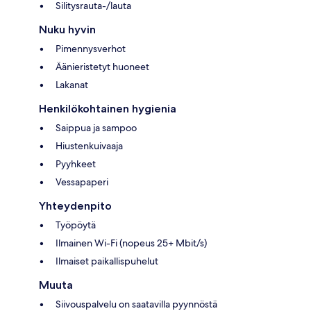
Silitysrauta-/lauta
Nuku hyvin
Pimennysverhot
Äänieristetyt huoneet
Lakanat
Henkilökohtainen hygienia
Saippua ja sampoo
Hiustenkuivaaja
Pyyhkeet
Vessapaperi
Yhteydenpito
Työpöytä
Ilmainen Wi-Fi (nopeus 25+ Mbit/s)
Ilmaiset paikallispuhelut
Muuta
Siivouspalvelu on saatavilla pyynnöstä