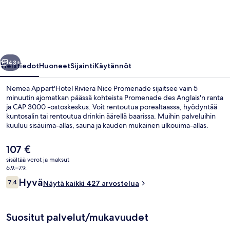
Nice
Promenade
valokuvagalleria
llinen
Seuraava
43+
Yleistiedot
Huoneet
Sijainti
Käytännöt
Nemea Appart'Hotel Riviera Nice Promenade sijaitsee vain 5
minuutin ajomatkan päässä kohteista Promenade des Anglais'n ranta
ja CAP 3000 -ostoskeskus. Voit rentoutua porealtaassa, hyödyntää
kuntosalin tai rentoutua drinkin äärellä baarissa. Muihin palveluihin
kuuluu sisäuima-allas, sauna ja kauden mukainen ulkouima-allas.
Julkisen liikenteen yhteydet sijaitsevat vain lyhyen kävelymatkan
päässä: Cassin Kirchnerin raitiovaunupysäkki sijaitsee 4 minuutin ja
Nykyinen
107 €
Parc Phoenixin raitiovaunupysäkki 5 minuutin kävelymatkan päässä.
hinta
sisältää verot ja maksut
on
6.9.–7.9.
Sisäuima-allas, kauden mukainen ulkou
107 €
Arvostelut
Hyvä
7,4
Näytä kaikki 427 arvostelua
7,4 kautta 10.
Suositut palvelut/mukavuudet