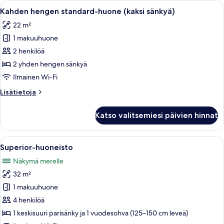
Avaa
Hotellihuone, jossa on sänky, pyöreä pö
6
Kahden hengen standard-huone (kaksi sänkyä)
kaikki
22 m²
huonetyypin
1 makuuhuone
Kahden
hengen
2 henkilöä
standard-
2 yhden hengen sänkyä
huone
Ilmainen Wi-Fi
(kaksi
Lisätietoja
Lisätietoja
sänkyä)
huoneesta
kuvat
Kahden
Katso valitsemiesi päivien hinnat
hengen
standard-
huone
Avaa
Hotellihuone, jossa on suuri sänky, yö
10
(kaksi
Superior-huoneisto
kaikki
sänkyä)
Näkymä merelle
huonetyypin
32 m²
Superior-
huoneisto
1 makuuhuone
kuvat
4 henkilöä
1 keskisuuri parisänky ja 1 vuodesohva (125–150 cm leveä)