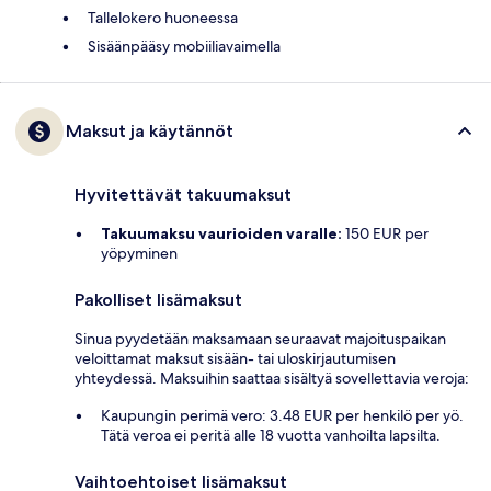
Tallelokero huoneessa
Sisäänpääsy mobiiliavaimella
Maksut ja käytännöt
Hyvitettävät takuumaksut
Takuumaksu vaurioiden varalle:
150 EUR per
yöpyminen
Pakolliset lisämaksut
Sinua pyydetään maksamaan seuraavat majoituspaikan
veloittamat maksut sisään- tai uloskirjautumisen
yhteydessä. Maksuihin saattaa sisältyä sovellettavia veroja:
Kaupungin perimä vero: 3.48 EUR per henkilö per yö.
Tätä veroa ei peritä alle 18 vuotta vanhoilta lapsilta.
Vaihtoehtoiset lisämaksut