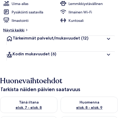
Uima-allas
Lemmikkiystävällinen
Pysäköinti saatavilla
Ilmainen Wi-Fi
Ilmastointi
Kuntosali
Näytä kaikki
Tärkeimmät palvelut/mukavuudet
(12)
Kodin mukavuudet
(6)
Huonevaihtoehdot
Tarkista näiden päivien saatavuus
Tarkista tämän illan saatavuus elok. 7 - elok. 8
Tarkista huomisen saatavuus el
Tänä iltana
Huomenna
elok. 7 - elok. 8
elok. 8 - elok. 9