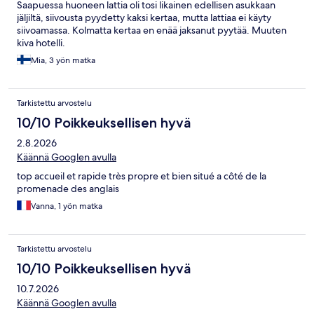
Saapuessa huoneen lattia oli tosi likainen edellisen asukkaan
jäljiltä, siivousta pyydetty kaksi kertaa, mutta lattiaa ei käyty
siivoamassa. Kolmatta kertaa en enää jaksanut pyytää. Muuten
kiva hotelli.
Mia, 3 yön matka
Tarkistettu arvostelu
10/10 Poikkeuksellisen hyvä
2.8.2026
Käännä Googlen avulla
top accueil et rapide très propre et bien situé a côté de la
promenade des anglais
Vanna, 1 yön matka
Tarkistettu arvostelu
10/10 Poikkeuksellisen hyvä
10.7.2026
Käännä Googlen avulla