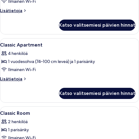
Ilmainen Wi-Fi
Lisätietoja
Lisätietoja
huoneesta
Superior-
Katso valitsemiesi päivien hinnat
huoneisto
Avaa
Tallelokero huoneessa, työpöytä, pime
5
Classic Apartment
kaikki
4 henkilöä
huonetyypin
1 vuodesohva (74–100 cm leveä) ja 1 parisänky
Classic
Apartment
Ilmainen Wi-Fi
kuvat
Lisätietoja
Lisätietoja
huoneesta
Classic
Katso valitsemiesi päivien hinnat
Apartment
Avaa
Tallelokero huoneessa, työpöytä, pime
10
Classic Room
kaikki
2 henkilöä
huonetyypin
1 parisänky
Classic
Room
Ilmainen Wi-Fi