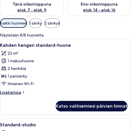
Tarkista tämän viikonlopun saatavuus elok. 7 - elok. 9
Tarkista ensi viikonlopun saatav
Tänä viikonloppuna
Ensi viikonloppuna
elok. 7 - elok. 9
elok. 14 - elok. 16
Huoneille
Kaikki huoneet
1 sänky
2 sänkyä
saatavilla
olevia
Näytetään 8/8 huonetta
suodattimia
Avaa
Moderni hotellihuone, jossa on suuri s
6
Kahden hengen standard-huone
kaikki
22 m²
huonetyypin
1 makuuhuone
Kahden
hengen
2 henkilöä
standard-
1 parisänky
huone
Ilmainen Wi-Fi
kuvat
Lisätietoja
Lisätietoja
huoneesta
Kahden
Katso valitsemiesi päivien hinnat
hengen
standard-
huone
Avaa
Hotellihuone, jossa on sänky, pieni kei
9
Standard-studio
kaikki