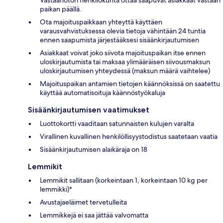
Vastaanoton henkilökunta ottaa saapuvat asiakkaat vastaan
paikan päällä.
Ota majoituspaikkaan yhteyttä käyttäen
varausvahvistuksessa olevia tietoja vähintään 24 tuntia
ennen saapumista järjestääksesi sisäänkirjautumisen
Asiakkaat voivat joko siivota majoituspaikan itse ennen
uloskirjautumista tai maksaa ylimääräisen siivousmaksun
uloskirjautumisen yhteydessä (maksun määrä vaihtelee)
Majoituspaikan antamien tietojen käännöksissä on saatettu
käyttää automatisoituja käännöstyökaluja
Sisäänkirjautumisen vaatimukset
Luottokortti vaaditaan satunnaisten kulujen varalta
Virallinen kuvallinen henkilöllisyystodistus saatetaan vaatia
Sisäänkirjautumisen alaikäraja on 18
Lemmikit
Lemmikit sallitaan (korkeintaan 1, korkeintaan 10 kg per
lemmikki)*
Avustajaeläimet tervetulleita
Lemmikkejä ei saa jättää valvomatta