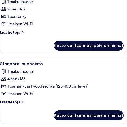
1 makuuhuone
huonetyypin
2 henkilöä
Standard-
studio
1 parisänky
kuvat
Ilmainen Wi-Fi
Lisätietoja
Lisätietoja
huoneesta
Standard-
Katso valitsemiesi päivien hinnat
studio
Avaa
Hotellihuone, jossa on sänky, sohva, p
11
Standard-huoneisto
kaikki
1 makuuhuone
huonetyypin
4 henkilöä
Standard-
huoneisto
1 parisänky ja 1 vuodesohva (125–150 cm leveä)
kuvat
Ilmainen Wi-Fi
Lisätietoja
Lisätietoja
huoneesta
Standard-
Katso valitsemiesi päivien hinnat
huoneisto