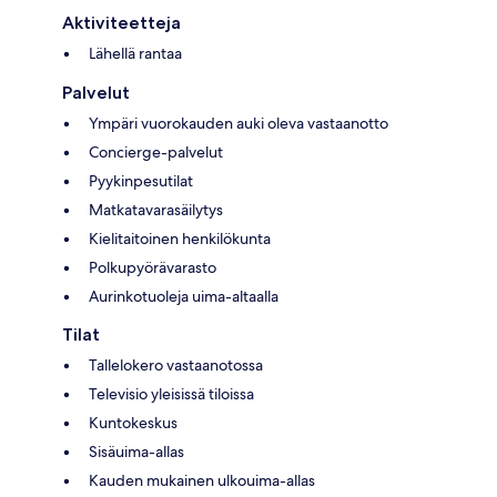
Aktiviteetteja
Lähellä rantaa
Palvelut
Ympäri vuorokauden auki oleva vastaanotto
Concierge-palvelut
Pyykinpesutilat
Matkatavarasäilytys
Kielitaitoinen henkilökunta
Polkupyörävarasto
Aurinkotuoleja uima-altaalla
Tilat
Tallelokero vastaanotossa
Televisio yleisissä tiloissa
Kuntokeskus
Sisäuima-allas
Kauden mukainen ulkouima-allas