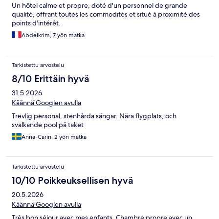
Un hôtel calme et propre, doté d'un personnel de grande
qualité, offrant toutes les commodités et situé à proximité des
points d'intérêt.
Abdelkrim, 7 yön matka
Tarkistettu arvostelu
8/10 Erittäin hyvä
31.5.2026
Käännä Googlen avulla
Trevlig personal, stenhårda sängar. Nära flygplats, och
svalkande pool på taket
Anna-Carin, 2 yön matka
Tarkistettu arvostelu
10/10 Poikkeuksellisen hyvä
20.5.2026
Käännä Googlen avulla
Très bon séjour avec mes enfants. Chambre propre avec un