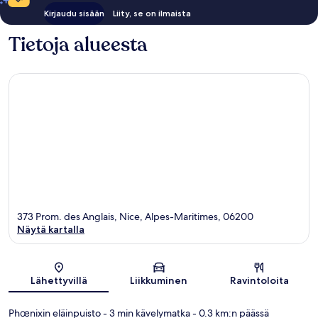
Kirjaudu sisään
Liity, se on ilmaista
Tietoja alueesta
373 Prom. des Anglais, Nice, Alpes-Maritimes, 06200
Näytä kartalla
Kartta
Lähettyvillä
Liikkuminen
Ravintoloita
Phœnixin eläinpuisto
- 3 min kävelymatka
- 0.3 km:n päässä