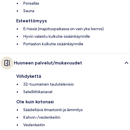
Poreallas
Sauna
Esteettömyys
Ei hissiä (majoituspaikassa on vain yksi kerros)
Hyvin valaistu kulkutie sisäänkäynnille
Portaaton kulkutie sisäänkäynnille
Huoneen palvelut/mukavuudet
Viihdykettä
32-tuumainen taulutelevisio
Satelliittikanavat
Ole kuin kotonasi
Säädeltävä ilmastointi ja lämmitys
Kahvin-/vedenkeitin
Vedenkeitin