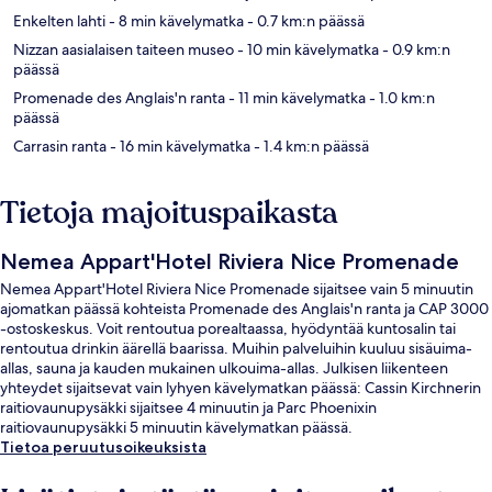
Enkelten lahti
- 8 min kävelymatka
- 0.7 km:n päässä
Nizzan aasialaisen taiteen museo
- 10 min kävelymatka
- 0.9 km:n
päässä
Promenade des Anglais'n ranta
- 11 min kävelymatka
- 1.0 km:n
päässä
Carrasin ranta
- 16 min kävelymatka
- 1.4 km:n päässä
Tietoja majoituspaikasta
Nemea Appart'Hotel Riviera Nice Promenade
Nemea Appart'Hotel Riviera Nice Promenade sijaitsee vain 5 minuutin
ajomatkan päässä kohteista Promenade des Anglais'n ranta ja CAP 3000
-ostoskeskus. Voit rentoutua porealtaassa, hyödyntää kuntosalin tai
rentoutua drinkin äärellä baarissa. Muihin palveluihin kuuluu sisäuima-
allas, sauna ja kauden mukainen ulkouima-allas. Julkisen liikenteen
yhteydet sijaitsevat vain lyhyen kävelymatkan päässä: Cassin Kirchnerin
raitiovaunupysäkki sijaitsee 4 minuutin ja Parc Phoenixin
raitiovaunupysäkki 5 minuutin kävelymatkan päässä.
Tietoa peruutusoikeuksista