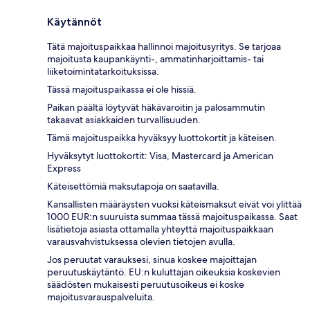
Käytännöt
Tätä majoituspaikkaa hallinnoi majoitusyritys. Se tarjoaa
majoitusta kaupankäynti-, ammatinharjoittamis- tai
liiketoimintatarkoituksissa.
Tässä majoituspaikassa ei ole hissiä.
Paikan päältä löytyvät häkävaroitin ja palosammutin
takaavat asiakkaiden turvallisuuden.
Tämä majoituspaikka hyväksyy luottokortit ja käteisen.
Hyväksytyt luottokortit: Visa, Mastercard ja American
Express
Käteisettömiä maksutapoja on saatavilla.
Kansallisten määräysten vuoksi käteismaksut eivät voi ylittää
1000 EUR:n suuruista summaa tässä majoituspaikassa. Saat
lisätietoja asiasta ottamalla yhteyttä majoituspaikkaan
varausvahvistuksessa olevien tietojen avulla.
Jos peruutat varauksesi, sinua koskee majoittajan
peruutuskäytäntö. EU:n kuluttajan oikeuksia koskevien
säädösten mukaisesti peruutusoikeus ei koske
majoitusvarauspalveluita.