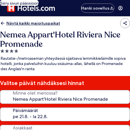
Siirry sivun pääosioon
Hanki sovellus
Näytä kaikki majoituspaikat
Nemea Appart'Hotel Riviera Nice
Promenade
4.0
tähden
Rautatie-/metroaseman yhteydessä sijaitseva lemmikkieläimille sopiva
majoituspaikka
hotelli, jonka palveluihin kuuluu sisäuima-allas, lähellä on Promenade
des Anglais'n ranta
Valitse päivät nähdäksesi hinnat
Minne olet menossa?
Päivämäärät
Asiakkaat