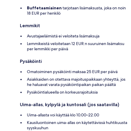
Buffetaamiainen
tarjotaan lisämaksusta, joka on noin
18 EUR per henkilö
Lemmikit
Avustajaeläimistä ei veloiteta lisämaksuja
Lemmikeistä veloitetaan 12 EUR:n suuruinen lisämaksu
per lemmikki per päivä
Pysäköinti
Omatoiminen pysäköinti maksaa 25 EUR per päivä
Asiakkaiden on otettava majoituspaikkaan yhteyttä, jos
he haluavat varata pysäköintipaikan paikan päältä
Pysäköintialueella on korkeusrajoituksia
Uima-allas, kylpylä ja kuntosali (jos saatavilla)
Uima-allasta voi käyttää klo 10.00–22.00
Kausiluontoinen uima-allas on käytettävissä huhtikuusta
syyskuuhun