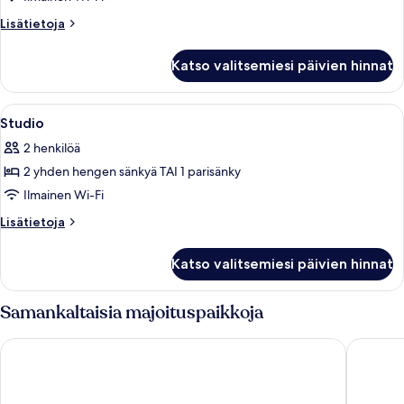
kuvat
Lisätietoja
Lisätietoja
huoneesta
Classic
Katso valitsemiesi päivien hinnat
Room
Avaa
Tallelokero huoneessa, työpöytä, pime
6
Studio
kaikki
2 henkilöä
huonetyypin
2 yhden hengen sänkyä TAI 1 parisänky
Studio
kuvat
Ilmainen Wi-Fi
Lisätietoja
Lisätietoja
huoneesta
Studio
Katso valitsemiesi päivien hinnat
Samankaltaisia majoituspaikkoja
B&B HOTEL Nice Aéroport
Greet Ho