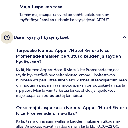
Majoituspaikan taso
Tämän majoituspaikan virallisen tähtiluokituksen on
myöntänyt Ranskan turismin kehitysjärjestö ATOUT.
Usein kysytyt kysymykset
Tarjoaako Nemea Appart'Hotel Riviera Nice
Promenade ilmaisen peruutusoikeuden ja täyden
hyvityksen?
Kyllä, Nemea Appart'Hotel Riviera Nice Promenade tarjoaa
täysin hyvitettäviä huoneita sivustollamme. Hyvitettävän
huoneen voi peruuttaa siihen asti, kunnes sisäänkirjautumiseen
on muutama päivä aikaa majoituspaikan peruutuskäytännöistä
riippuen. Muista vain tarkistaa tarkat ehdot ja rajoitukset
majoituspaikan peruutuskäytännöistä.
Onko majoituspaikassa Nemea Appart'Hotel Riviera
Nice Promenade uima-allas?
Kyllä, täällä on sisäuima-allas ja kauden mukainen ulkouima-
allas. Asiakkaat voivat käyttää uima-allasta klo 10.00–22.00.