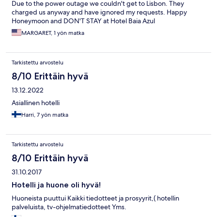
Due to the power outage we couldn't get to Lisbon. They
charged us anyway and have ignored my requests. Happy
Honeymoon and DON'T STAY at Hotel Baia Azul
MARGARET, 1 yön matka
Tarkistettu arvostelu
8/10 Erittäin hyvä
13.12.2022
Asiallinen hotelli
Harri, 7 yön matka
Tarkistettu arvostelu
8/10 Erittäin hyvä
31.10.2017
Hotelli ja huone oli hyvä!
Huoneista puuttui Kaikki tiedotteet ja prosyyrit,( hotellin
palveluista, tv-ohjelmatiedotteet Yms.