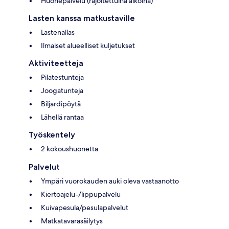
Huonepalvelu (rajoitettuina aikoina)
Lasten kanssa matkustaville
Lastenallas
Ilmaiset alueelliset kuljetukset
Aktiviteetteja
Pilatestunteja
Joogatunteja
Biljardipöytä
Lähellä rantaa
Työskentely
2 kokoushuonetta
Palvelut
Ympäri vuorokauden auki oleva vastaanotto
Kiertoajelu-/lippupalvelu
Kuivapesula/pesulapalvelut
Matkatavarasäilytys