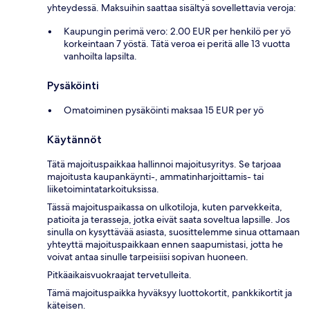
yhteydessä. Maksuihin saattaa sisältyä sovellettavia veroja:
Kaupungin perimä vero: 2.00 EUR per henkilö per yö
korkeintaan 7 yöstä. Tätä veroa ei peritä alle 13 vuotta
vanhoilta lapsilta.
Pysäköinti
Omatoiminen pysäköinti maksaa 15 EUR per yö
Käytännöt
Tätä majoituspaikkaa hallinnoi majoitusyritys. Se tarjoaa
majoitusta kaupankäynti-, ammatinharjoittamis- tai
liiketoimintatarkoituksissa.
Tässä majoituspaikassa on ulkotiloja, kuten parvekkeita,
patioita ja terasseja, jotka eivät saata soveltua lapsille. Jos
sinulla on kysyttävää asiasta, suosittelemme sinua ottamaan
yhteyttä majoituspaikkaan ennen saapumistasi, jotta he
voivat antaa sinulle tarpeisiisi sopivan huoneen.
Pitkäaikaisvuokraajat tervetulleita.
Tämä majoituspaikka hyväksyy luottokortit, pankkikortit ja
käteisen.