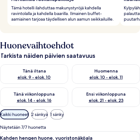
Tämä hotelli ilahduttaa makunystyröjä kahdella
Kylpyläh
ravintolalla ja kahdella baarilla. Ilmainen buffet-
palautta
aamiainen tarjoaa täydellisen alun aamun seikkailuille.
puutarh
Huonevaihtoehdot
Tarkista näiden päivien saatavuus
Tarkista tämän illan saatavuus elok. 9 - elok. 10
Tarkista huomisen saatavuus elo
Tänä iltana
Huomenna
elok. 9 - elok. 10
elok. 10 - elok. 11
Tarkista tämän viikonlopun saatavuus elok. 14 - elok. 16
Tarkista ensi viikonlopun saata
Tänä viikonloppuna
Ensi viikonloppuna
elok. 14 - elok. 16
elok. 21 - elok. 23
Huoneille
Kaikki huoneet
2 sänkyä
1 sänky
saatavilla
olevia
Näytetään 7/7 huonetta
suodattimia
Avaa
Moderni hotellihuone, jossa on parveke
3
Kahden hengen huone, vuoristonäköala