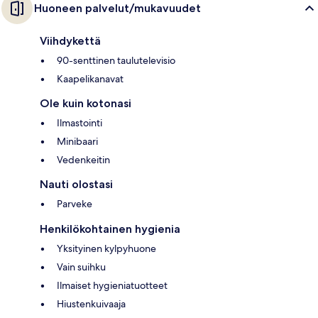
Huoneen palvelut/mukavuudet
Viihdykettä
90-senttinen taulutelevisio
Kaapelikanavat
Ole kuin kotonasi
Ilmastointi
Minibaari
Vedenkeitin
Nauti olostasi
Parveke
Henkilökohtainen hygienia
Yksityinen kylpyhuone
Vain suihku
Ilmaiset hygieniatuotteet
Hiustenkuivaaja