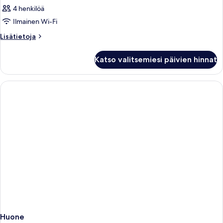
4 henkilöä
Ilmainen Wi-Fi
Lisätietoja
Lisätietoja
huoneesta
Huone
Katso valitsemiesi päivien hinnat
Huone