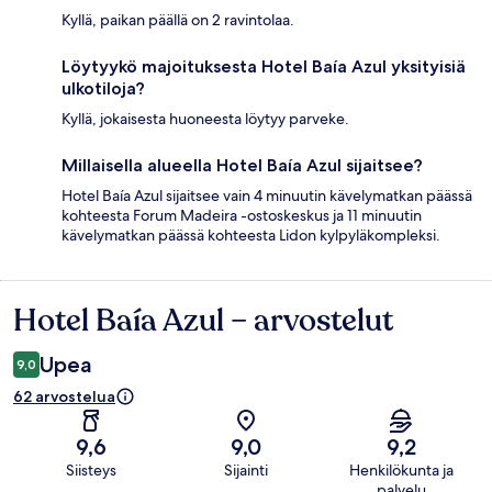
Kyllä, paikan päällä on 2 ravintolaa.
Löytyykö majoituksesta Hotel Baía Azul yksityisiä
ulkotiloja?
Kyllä, jokaisesta huoneesta löytyy parveke.
Millaisella alueella Hotel Baía Azul sijaitsee?
Hotel Baía Azul sijaitsee vain 4 minuutin kävelymatkan päässä
kohteesta Forum Madeira -ostoskeskus ja 11 minuutin
kävelymatkan päässä kohteesta Lidon kylpyläkompleksi.
Hotel Baía Azul – arvostelut
Arvostelut
Upea
9,0
62 arvostelua
9,6
9,0
9,2
Siisteys
Sijainti
Henkilökunta ja
palvelu