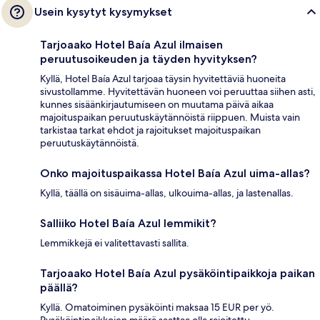
Usein kysytyt kysymykset
Tarjoaako Hotel Baía Azul ilmaisen
peruutusoikeuden ja täyden hyvityksen?
Kyllä, Hotel Baía Azul tarjoaa täysin hyvitettäviä huoneita
sivustollamme. Hyvitettävän huoneen voi peruuttaa siihen asti,
kunnes sisäänkirjautumiseen on muutama päivä aikaa
majoituspaikan peruutuskäytännöistä riippuen. Muista vain
tarkistaa tarkat ehdot ja rajoitukset majoituspaikan
peruutuskäytännöistä.
Onko majoituspaikassa Hotel Baía Azul uima-allas?
Kyllä, täällä on sisäuima-allas, ulkouima-allas, ja lastenallas.
Salliiko Hotel Baía Azul lemmikit?
Lemmikkejä ei valitettavasti sallita.
Tarjoaako Hotel Baía Azul pysäköintipaikkoja paikan
päällä?
Kyllä. Omatoiminen pysäköinti maksaa 15 EUR per yö.
Pysäköintipaikkojen määrä saattaa olla rajoitettu.