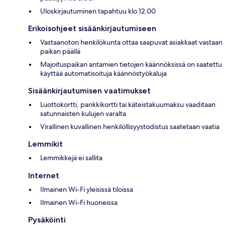
Uloskirjautuminen tapahtuu klo 12.00
Erikoisohjeet sisäänkirjautumiseen
Vastaanoton henkilökunta ottaa saapuvat asiakkaat vastaan
paikan päällä
Majoituspaikan antamien tietojen käännöksissä on saatettu
käyttää automatisoituja käännöstyökaluja
Sisäänkirjautumisen vaatimukset
Luottokortti, pankkikortti tai käteistakuumaksu vaaditaan
satunnaisten kulujen varalta
Virallinen kuvallinen henkilöllisyystodistus saatetaan vaatia
Lemmikit
Lemmikkejä ei sallita
Internet
Ilmainen Wi-Fi yleisissä tiloissa
Ilmainen Wi-Fi huoneissa
Pysäköinti