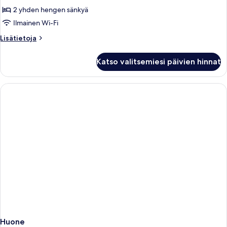
huone,
2 yhden hengen sänkyä
merinäköala
Ilmainen Wi-Fi
kuvat
Lisätietoja
Lisätietoja
huoneesta
Yhden
Katso valitsemiesi päivien hinnat
hengen
huone,
merinäköala
Huone