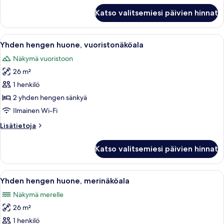
Kahden
Katso valitsemiesi päivien hinnat
hengen
huone,
merinäköala
Avaa
Moderni hotellihuone, jossa on parveke
3
Yhden hengen huone, vuoristonäköala
kaikki
Näkymä vuoristoon
huonetyypin
26 m²
Yhden
hengen
1 henkilö
huone,
2 yhden hengen sänkyä
vuoristonäköala
Ilmainen Wi-Fi
kuvat
Lisätietoja
Lisätietoja
huoneesta
Yhden
Katso valitsemiesi päivien hinnat
hengen
huone,
vuoristonäköala
Avaa
Hotellihuone, jossa on kaksi sänkyä, p
3
Yhden hengen huone, merinäköala
kaikki
Näkymä merelle
huonetyypin
26 m²
Yhden
hengen
1 henkilö