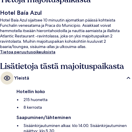
Hotel Baía Azul
Hotel Baía Azul sijaitsee 10 minuutin ajomatkan päässä kohteista
Funchalin venesatama ja Praca do Municipio. Asiakkaat voivat
hemmotella itseään hierontahoidoilla ja nauttia aamiaista ja illallista
Atlantic Restaurant -ravintolassa, joka on yksi majoituspaikan 2
ravintolasta. Muihin majoituspaikan kohokohtiin kuuluvat 2
baaria/loungea, sisäuima-allas ja ulkouima-allas.
Tietoa peruutusoikeuksista
Lisätietoja tästä majoituspaikasta
Yleistä
Hotellin koko
215 huonetta
8 kerrosta
Saapuminen/lähteminen
Sisäänkirjautuminen alkaa: klo 14.00. Sisäänkirjautuminen
päättyy: klo 5.30.