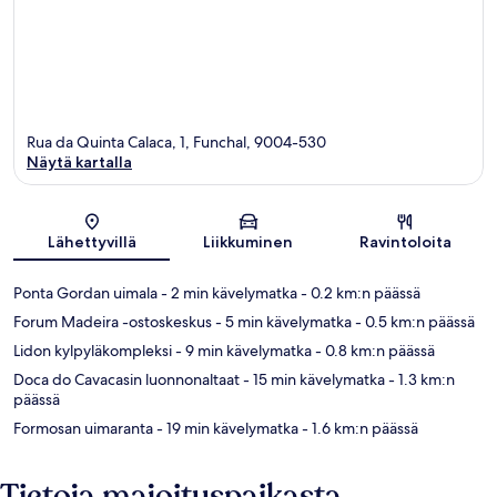
Rua da Quinta Calaca, 1, Funchal, 9004-530
Näytä kartalla
Kartta
Lähettyvillä
Liikkuminen
Ravintoloita
Ponta Gordan uimala
- 2 min kävelymatka
- 0.2 km:n päässä
Forum Madeira -ostoskeskus
- 5 min kävelymatka
- 0.5 km:n päässä
Lidon kylpyläkompleksi
- 9 min kävelymatka
- 0.8 km:n päässä
Doca do Cavacasin luonnonaltaat
- 15 min kävelymatka
- 1.3 km:n
päässä
Formosan uimaranta
- 19 min kävelymatka
- 1.6 km:n päässä
Tietoja majoituspaikasta