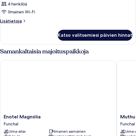
4 henkilöä
Ilmainen Wi-Fi
Lisätietoja
Lisätietoja
huoneesta
Huone
Katso valitsemiesi päivien hinnat
Samankaltaisia majoituspaikkoja
Enotel Magnólia
Muthu R
Enotel
Muthu
Enotel Magnólia
Muthu 
Magnólia
Raga
Funchal
Funchal
Funchal
Madeira
Uima-allas
Ilmainen aamiainen
Uima-a
Hotel