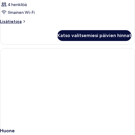
4 henkilöä
Ilmainen Wi-Fi
Lisätietoja
Lisätietoja
huoneesta
Huone
Katso valitsemiesi päivien hinnat
Huone