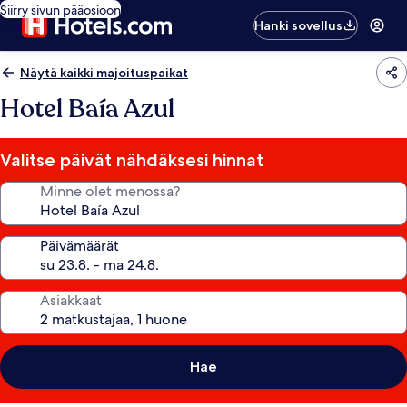
Siirry sivun pääosioon
Hanki sovellus
Näytä kaikki majoituspaikat
Hotel Baía Azul
Valitse päivät nähdäksesi hinnat
Minne olet menossa?
Päivämäärät
Asiakkaat
Hae