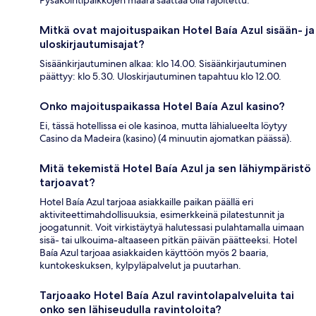
Mitkä ovat majoituspaikan Hotel Baía Azul sisään- ja
uloskirjautumisajat?
Sisäänkirjautuminen alkaa: klo 14.00. Sisäänkirjautuminen
päättyy: klo 5.30. Uloskirjautuminen tapahtuu klo 12.00.
Onko majoituspaikassa Hotel Baía Azul kasino?
Ei, tässä hotellissa ei ole kasinoa, mutta lähialueelta löytyy
Casino da Madeira (kasino) (4 minuutin ajomatkan päässä).
Mitä tekemistä Hotel Baía Azul ja sen lähiympäristö
tarjoavat?
Hotel Baía Azul tarjoaa asiakkaille paikan päällä eri
aktiviteettimahdollisuuksia, esimerkkeinä pilatestunnit ja
joogatunnit. Voit virkistäytyä halutessasi pulahtamalla uimaan
sisä- tai ulkouima-altaaseen pitkän päivän päätteeksi. Hotel
Baía Azul tarjoaa asiakkaiden käyttöön myös 2 baaria,
kuntokeskuksen, kylpyläpalvelut ja puutarhan.
Tarjoaako Hotel Baía Azul ravintolapalveluita tai
onko sen lähiseudulla ravintoloita?