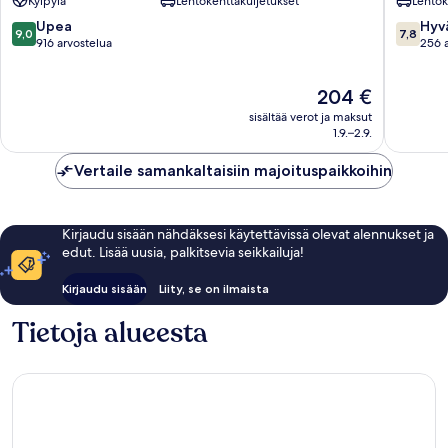
Kylpylä
Lentokenttäkuljetukset
Lentok
Funchal
9.0
7.8
Upea
Hyv
9,0
7,8
kautta
kautta
916 arvostelua
256 
10,
10,
Upea,
Hyvä,
Hinta
204 €
916
256
on
arvostelua
arvostel
sisältää verot ja maksut
204 €
1.9.–2.9.
Vertaile samankaltaisiin majoituspaikkoihin
Kirjaudu sisään nähdäksesi käytettävissä olevat alennukset ja
edut. Lisää uusia, palkitsevia seikkailuja!
Kirjaudu sisään
Liity, se on ilmaista
Tietoja alueesta