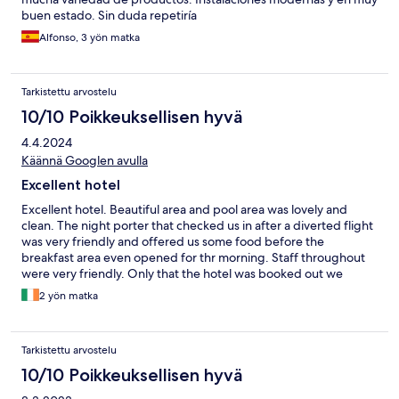
buen estado. Sin duda repetiría
Alfonso, 3 yön matka
Tarkistettu arvostelu
10/10 Poikkeuksellisen hyvä
4.4.2024
Käännä Googlen avulla
Excellent hotel
Excellent hotel. Beautiful area and pool area was lovely and
clean. The night porter that checked us in after a diverted flight
was very friendly and offered us some food before the
breakfast area even opened for thr morning. Staff throughout
were very friendly. Only that the hotel was booked out we
would have stayed at the
2 yön matka
Tarkistettu arvostelu
10/10 Poikkeuksellisen hyvä