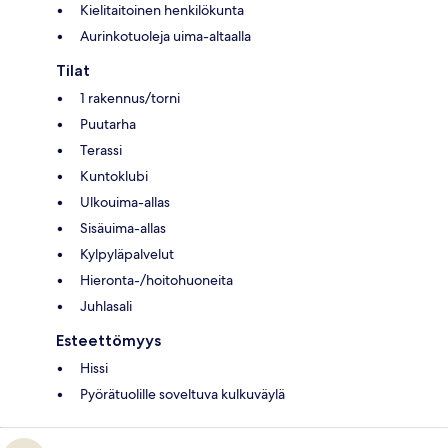
Kielitaitoinen henkilökunta
Aurinkotuoleja uima-altaalla
Tilat
1 rakennus/torni
Puutarha
Terassi
Kuntoklubi
Ulkouima-allas
Sisäuima-allas
Kylpyläpalvelut
Hieronta-/hoitohuoneita
Juhlasali
Esteettömyys
Hissi
Pyörätuolille soveltuva kulkuväylä