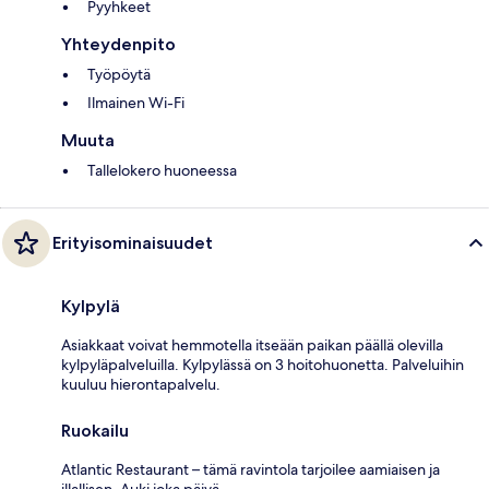
Pyyhkeet
Yhteydenpito
Työpöytä
Ilmainen Wi-Fi
Muuta
Tallelokero huoneessa
Erityisominaisuudet
Kylpylä
Asiakkaat voivat hemmotella itseään paikan päällä olevilla
kylpyläpalveluilla. Kylpylässä on 3 hoitohuonetta. Palveluihin
kuuluu hierontapalvelu.
Ruokailu
Atlantic Restaurant – tämä ravintola tarjoilee aamiaisen ja
illallisen. Auki joka päivä.