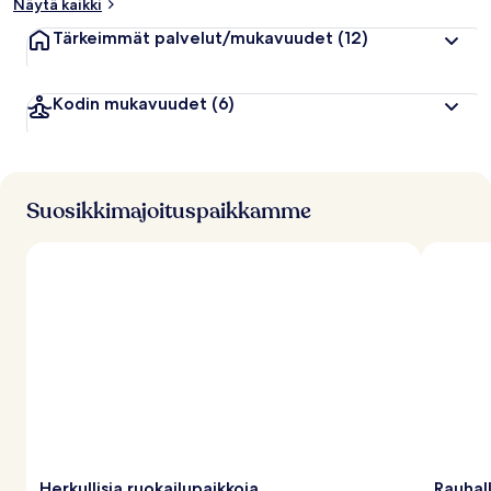
Näytä kaikki
Tärkeimmät palvelut/mukavuudet
(12)
Kodin mukavuudet
(6)
Suosikkimajoituspaikkamme
Herkullisia ruokailupaikkoja
Rauhal