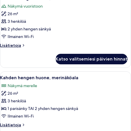
kaikki
Näkymä vuoristoon
huonetyypin
26 m²
Kahden
hengen
3 henkilöä
huone,
2 yhden hengen sänkyä
vuoristonäköala
Ilmainen Wi-Fi
kuvat
Lisätietoja
Lisätietoja
huoneesta
Kahden
Katso valitsemiesi päivien hinnat
hengen
huone,
vuoristonäköala
Avaa
Hotellihuone, jossa on kaksi sänkyä, p
3
Kahden hengen huone, merinäköala
kaikki
Näkymä merelle
huonetyypin
26 m²
Kahden
hengen
3 henkilöä
huone,
1 parisänky TAI 2 yhden hengen sänkyä
merinäköala
Ilmainen Wi-Fi
kuvat
Lisätietoja
Lisätietoja
huoneesta