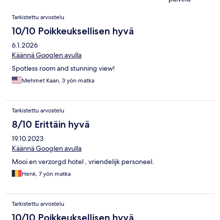
Arvostelut
Tarkistettu arvostelu
10/10 Poikkeuksellisen hyvä
6.1.2026
Käännä Googlen avulla
Spotless room and stunning view!
Mehmet Kaan, 3 yön matka
Tarkistettu arvostelu
8/10 Erittäin hyvä
19.10.2023
Käännä Googlen avulla
Mooi en verzorgd hotel , vriendelijk personeel.
Henk, 7 yön matka
Tarkistettu arvostelu
10/10 Poikkeuksellisen hyvä