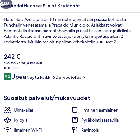
38+
Yleistiedot
Huoneet
Sijainti
Käytännöt
Hotel Baía Azul sijaitsee 10 minuutin ajomatkan päässä kohteista
Funchalin venesatama ja Praca do Municipio. Asiakkaat voivat
hemmotella itseään hierontahoidoilla ja nauttia aamiaista ja illallista
Atlantic Restaurant -ravintolassa, joka on yksi majoituspaikan 2
ravintolasta. Muihin majoituspaikan kohokohtiin kuuluvat 2
baaria/loungea, sisäuima-allas ja ulkouima-allas.
Nykyinen
242 €
hinta
sisältää verot ja maksut
on
12.8.–13.8.
Ulkopuoli
242 €
Arvostelut
Upea
9,0
Näytä kaikki 62 arvostelua
9,0 kautta 10.
Suositut palvelut/mukavuudet
Uima-allas
Ilmainen aamiainen
Kylpylä
Pysäköinti saatavilla
Ilmainen Wi-Fi
Ravintola