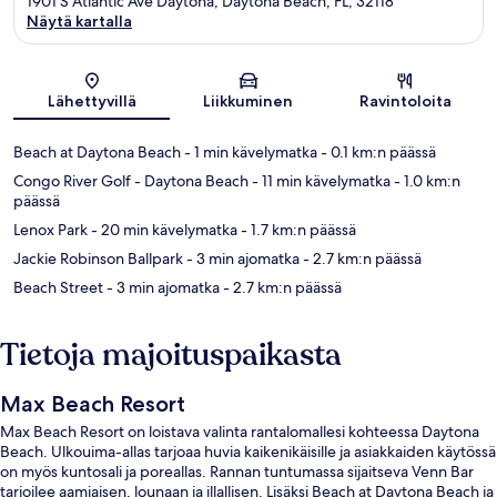
1901 S Atlantic Ave Daytona, Daytona Beach, FL, 32118
Näytä kartalla
Kartta
Lähettyvillä
Liikkuminen
Ravintoloita
Beach at Daytona Beach
- 1 min kävelymatka
- 0.1 km:n päässä
Congo River Golf - Daytona Beach
- 11 min kävelymatka
- 1.0 km:n
päässä
Lenox Park
- 20 min kävelymatka
- 1.7 km:n päässä
Jackie Robinson Ballpark
- 3 min ajomatka
- 2.7 km:n päässä
Beach Street
- 3 min ajomatka
- 2.7 km:n päässä
Tietoja majoituspaikasta
Max Beach Resort
Max Beach Resort on loistava valinta rantalomallesi kohteessa Daytona
Beach. Ulkouima-allas tarjoaa huvia kaikenikäisille ja asiakkaiden käytössä
on myös kuntosali ja poreallas. Rannan tuntumassa sijaitseva Venn Bar
tarjoilee aamiaisen, lounaan ja illallisen. Lisäksi Beach at Daytona Beach ja