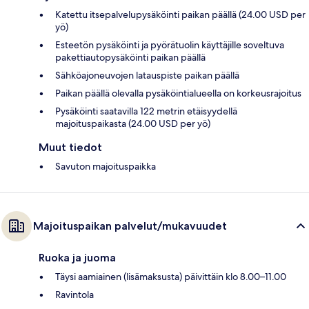
Katettu itsepalvelupysäköinti paikan päällä (24.00 USD per
yö)
Esteetön pysäköinti ja pyörätuolin käyttäjille soveltuva
pakettiautopysäköinti paikan päällä
Sähköajoneuvojen latauspiste paikan päällä
Paikan päällä olevalla pysäköintialueella on korkeusrajoitus
Pysäköinti saatavilla 122 metrin etäisyydellä
majoituspaikasta (24.00 USD per yö)
Muut tiedot
Savuton majoituspaikka
Majoituspaikan palvelut/mukavuudet
Ruoka ja juoma
Täysi aamiainen (lisämaksusta) päivittäin klo 8.00–11.00
Ravintola