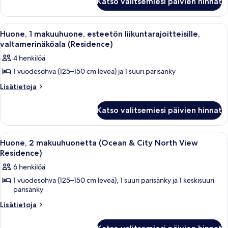
Katso valitsemiesi päivien hinnat
1
(Residence)
makuuhuone,
kuvat
valtamerinäköala
Avaa
Hotellihuone, jossa on suuri sänky, yö
10
(Residence)
Huone, 1 makuuhuone, esteetön liikuntarajoitteisille,
kaikki
valtamerinäköala (Residence)
huonetyypin
4 henkilöä
Huone,
1 vuodesohva (125–150 cm leveä) ja 1 suuri parisänky
1
makuuhuone,
Lisätietoja
Lisätietoja
huoneesta
esteetön
Huone,
liikuntarajoitteisille,
Katso valitsemiesi päivien hinnat
1
valtamerinäköala
makuuhuone,
esteetön
(Residence)
Avaa
Hotellihuone, jossa on suuri sänky, ka
17
liikuntarajoitteisille,
Huone, 2 makuuhuonetta (Ocean & City North View
kuvat
kaikki
valtamerinäköala
Residence)
(Residence)
huonetyypin
6 henkilöä
Huone,
1 vuodesohva (125–150 cm leveä), 1 suuri parisänky ja 1 keskisuuri
2
parisänky
makuuhuonetta
Lisätietoja
Lisätietoja
(Ocean
huoneesta
&
Huone,