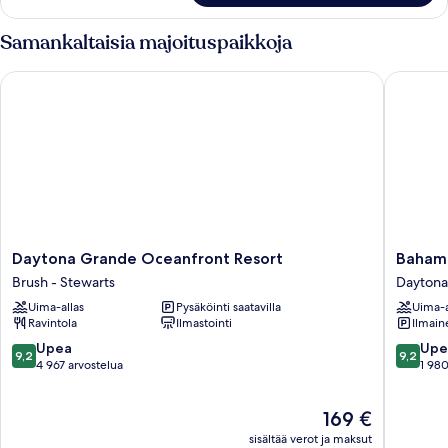
Walkout)
makuuhuonetta
(First
kuvat
Samankaltaisia majoituspaikkoja
Floor
Walkout)
Daytona Grande Oceanfront Resort
Bahama 
Daytona
Bahama
Daytona Grande Oceanfront Resort
Baham
Grande
House
Brush - Stewarts
Daytona
Oceanfront
Daytona
Uima-allas
Pysäköinti saatavilla
Uima-a
Resort
Beach
Ravintola
Ilmastointi
Ilmain
Brush
Shores
-
9.2
9.2
Upea
Upe
9,2
9,2
Stewarts
kautta
kautta
4 967 arvostelua
1 980
10,
10,
Upea,
Upea,
Hinta
169 €
4 967
1 980
on
arvostelua
arvostel
sisältää verot ja maksut