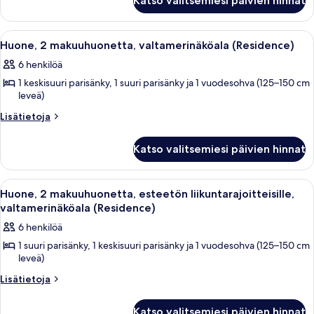
Katso valitsemiesi päivien hinnat
City
2
makuuhuonetta
North
(Ocean
View
Avaa
Moderni olohuone, jossa on suuri sohv
13
&
Huone, 2 makuuhuonetta, valtamerinäköala (Residence)
Residence)
kaikki
City
6 henkilöä
kuvat
North
huonetyypin
View
1 keskisuuri parisänky, 1 suuri parisänky ja 1 vuodesohva (125–150 cm
Huone,
Residence)
leveä)
2
Lisätietoja
makuuhuonetta,
Lisätietoja
huoneesta
valtamerinäköala
Huone,
(Residence)
Katso valitsemiesi päivien hinnat
2
kuvat
makuuhuonetta,
valtamerinäköala
Avaa
Moderni olohuone, jossa on suuri sohv
7
(Residence)
Huone, 2 makuuhuonetta, esteetön liikuntarajoitteisille,
kaikki
valtamerinäköala (Residence)
huonetyypin
6 henkilöä
Huone,
1 suuri parisänky, 1 keskisuuri parisänky ja 1 vuodesohva (125–150 cm
2
leveä)
makuuhuonetta,
Lisätietoja
Lisätietoja
esteetön
huoneesta
liikuntarajoitteisille,
Huone,
Katso valitsemiesi päivien hinnat