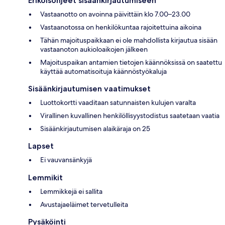
Erikoisohjeet sisäänkirjautumiseen
Vastaanotto on avoinna päivittäin klo 7.00–23.00
Vastaanotossa on henkilökuntaa rajoitettuina aikoina
Tähän majoituspaikkaan ei ole mahdollista kirjautua sisään
vastaanoton aukioloaikojen jälkeen
Majoituspaikan antamien tietojen käännöksissä on saatettu
käyttää automatisoituja käännöstyökaluja
Sisäänkirjautumisen vaatimukset
Luottokortti vaaditaan satunnaisten kulujen varalta
Virallinen kuvallinen henkilöllisyystodistus saatetaan vaatia
Sisäänkirjautumisen alaikäraja on 25
Lapset
Ei vauvansänkyjä
Lemmikit
Lemmikkejä ei sallita
Avustajaeläimet tervetulleita
Pysäköinti