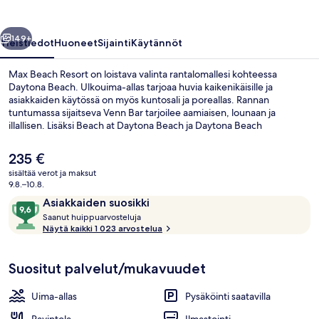
llinen
Seuraava
149+
Yleistiedot
Huoneet
Sijainti
Käytännöt
Max Beach Resort on loistava valinta rantalomallesi kohteessa
Daytona Beach. Ulkouima-allas tarjoaa huvia kaikenikäisille ja
asiakkaiden käytössä on myös kuntosali ja poreallas. Rannan
tuntumassa sijaitseva Venn Bar tarjoilee aamiaisen, lounaan ja
illallisen. Lisäksi Beach at Daytona Beach ja Daytona Beach
Boardwalk sijaitsevat vain 5 minuutin kävelymatkan päässä.
Matkailijat arvostavat majoituspaikan avuliasta henkilökuntaa ja
Nykyinen
235 €
sijaintia rannalla.
hinta
sisältää verot ja maksut
on
9.8.–10.8.
Terassi/patio
235 €
Arvostelut
9,6
Asiakkaiden suosikki
S
kautta
Saanut huippuarvosteluja
a
Näytä kaikki 1 023 arvostelua
10,
a
Asiakkaiden
n
suosikki
Suositut palvelut/mukavuudet
u
t
Uima-allas
Pysäköinti saatavilla
h
u