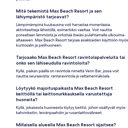
Mitä tekemistä Max Beach Resort ja sen
lähiympäristö tarjoavat?
Lämpimämpinä kuukausina voit harrastaa monenlaisia
aktiviteetteja lähistöllä, esimerkiksi vaeltaa. Voit nauttia
porealtaan lämmöstä ja virkistää itseäsi pulahtamalla ulkouima-
altaaseen. Max Beach Resort tarjoaa asiakkaiden käyttöön myös
kuntosalin ja pelihuoneen.
Tarjoaako Max Beach Resort ravintolapalveluita tai
onko sen lähiseudulla ravintoloita?
Kyllä, paikan päällä on ravintola nimeltä Venn Bar, jossa voit
nauttia seuraavista: rantaravintola ja valtamerinäköala.
Löytyykö majoituspaikasta Max Beach Resort
keittiöllä tai keittonurkkauksella varustettuja
huoneita?
Kyllä, jokaisesta huoneesta löytyy keittiö, johon sisältyvät myös
kahvinkeitin, leivänpaahdin ja ruoanlaittovälineet.
Millaisella alueella Max Beach Resort sijaitsee?