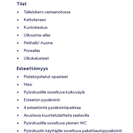
Tilat
Tallelokero vastaanotossa
Kattoterassi
Kuntokeskus
Ulkouima-allas
Pelihalli/-huone
Poreallas
Ulkokalusteet
Esteettömyys
Pistekirjoitetut opasteet
Hissi
Pyörätuolille soveltuva kulkuväylä
Esteetön pysäköinti
4 esteetöntä pysäköintipaikkaa
Avustavia kuuntelulaitteita saatavilla
Pyörätuolille soveltuva yleinen WC
Pyörätuolin käyttäjille soveltuva pakettiautopysäköinti