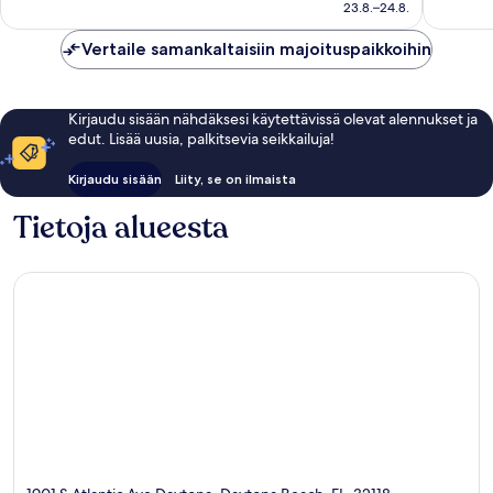
169 €
23.8.–24.8.
Vertaile samankaltaisiin majoituspaikkoihin
Kirjaudu sisään nähdäksesi käytettävissä olevat alennukset ja
edut. Lisää uusia, palkitsevia seikkailuja!
Kirjaudu sisään
Liity, se on ilmaista
Tietoja alueesta