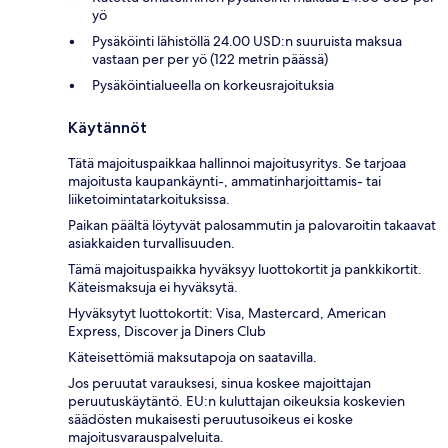
yö
Pysäköinti lähistöllä 24.00 USD:n suuruista maksua
vastaan per per yö (122 metrin päässä)
Pysäköintialueella on korkeusrajoituksia
Käytännöt
Tätä majoituspaikkaa hallinnoi majoitusyritys. Se tarjoaa
majoitusta kaupankäynti-, ammatinharjoittamis- tai
liiketoimintatarkoituksissa.
Paikan päältä löytyvät palosammutin ja palovaroitin takaavat
asiakkaiden turvallisuuden.
Tämä majoituspaikka hyväksyy luottokortit ja pankkikortit.
Käteismaksuja ei hyväksytä.
Hyväksytyt luottokortit: Visa, Mastercard, American
Express, Discover ja Diners Club
Käteisettömiä maksutapoja on saatavilla.
Jos peruutat varauksesi, sinua koskee majoittajan
peruutuskäytäntö. EU:n kuluttajan oikeuksia koskevien
säädösten mukaisesti peruutusoikeus ei koske
majoitusvarauspalveluita.