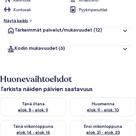
Ravintola
Ilmastointi
i
Kuntosali
Pyykinpesutilat
p
p
Näytä kaikki
u
a
Tärkeimmät palvelut/mukavuudet
(12)
r
v
o
Kodin mukavuudet
(6)
s
t
e
l
u
Huonevaihtoehdot
j
a
Tarkista näiden päivien saatavuus
Tarkista tämän illan saatavuus elok. 8 - elok. 9
Tarkista huomisen saatavuus el
Tänä iltana
Huomenna
elok. 8 - elok. 9
elok. 9 - elok. 10
Tarkista tämän viikonlopun saatavuus elok. 14 - elok. 16
Tarkista ensi viikonlopun saata
Tänä viikonloppuna
Ensi viikonloppuna
elok. 14 - elok. 16
elok. 21 - elok. 23