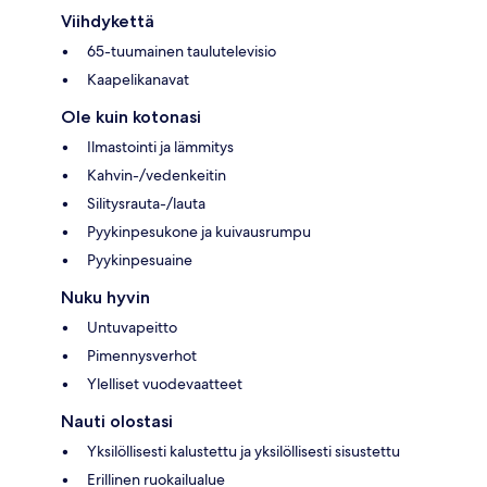
Viihdykettä
65-tuumainen taulutelevisio
Kaapelikanavat
Ole kuin kotonasi
Ilmastointi ja lämmitys
Kahvin-/vedenkeitin
Silitysrauta-/lauta
Pyykinpesukone ja kuivausrumpu
Pyykinpesuaine
Nuku hyvin
Untuvapeitto
Pimennysverhot
Ylelliset vuodevaatteet
Nauti olostasi
Yksilöllisesti kalustettu ja yksilöllisesti sisustettu
Erillinen ruokailualue