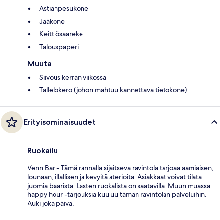
Astianpesukone
Jääkone
Keittiösaareke
Talouspaperi
Muuta
Siivous kerran viikossa
Tallelokero (johon mahtuu kannettava tietokone)
Erityisominaisuudet
Ruokailu
Venn Bar - Tämä rannalla sijaitseva ravintola tarjoaa aamiaisen,
lounaan, illallisen ja kevyitä aterioita. Asiakkaat voivat tilata
juomia baarista. Lasten ruokalista on saatavilla. Muun muassa
happy hour -tarjouksia kuuluu tämän ravintolan palveluihin.
Auki joka päivä.