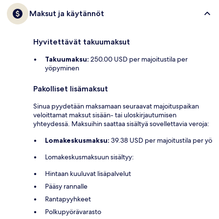
Maksut ja käytännöt
Hyvitettävät takuumaksut
Takuumaksu:
250.00 USD per majoitustila per
yöpyminen
Pakolliset lisämaksut
Sinua pyydetään maksamaan seuraavat majoituspaikan
veloittamat maksut sisään- tai uloskirjautumisen
yhteydessä. Maksuihin saattaa sisältyä sovellettavia veroja:
Lomakeskusmaksu:
39.38 USD per majoitustila per yö
Lomakeskusmaksuun sisältyy:
Hintaan kuuluvat lisäpalvelut
Pääsy rannalle
Rantapyyhkeet
Polkupyörävarasto