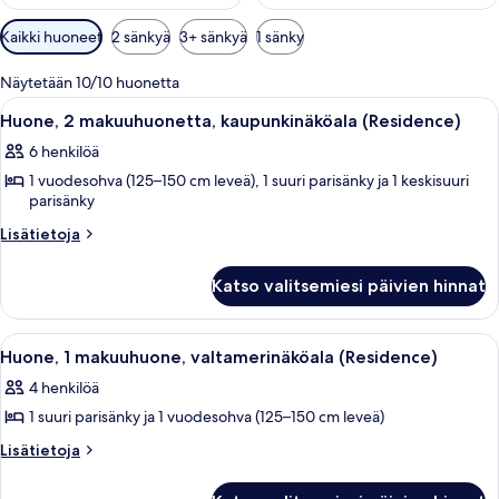
Huoneille
Kaikki huoneet
2 sänkyä
3+ sänkyä
1 sänky
saatavilla
olevia
Näytetään 10/10 huonetta
suodattimia
Avaa
Moderni hotellihuone, jossa on suuri s
18
Huone, 2 makuuhuonetta, kaupunkinäköala (Residence)
kaikki
6 henkilöä
huonetyypin
1 vuodesohva (125–150 cm leveä), 1 suuri parisänky ja 1 keskisuuri
Huone,
parisänky
2
Lisätietoja
makuuhuonetta,
Lisätietoja
huoneesta
kaupunkinäköala
Huone,
(Residence)
Katso valitsemiesi päivien hinnat
2
kuvat
makuuhuonetta,
kaupunkinäköala
Avaa
Parveke, josta on näkymä rannalle, ja j
12
(Residence)
Huone, 1 makuuhuone, valtamerinäköala (Residence)
kaikki
4 henkilöä
huonetyypin
1 suuri parisänky ja 1 vuodesohva (125–150 cm leveä)
Huone,
1
Lisätietoja
Lisätietoja
huoneesta
makuuhuone,
Huone,
valtamerinäköala