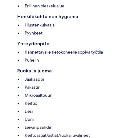
Erillinen oleskelualue
Henkilökohtainen hygienia
Hiustenkuivaaja
Pyyhkeet
Yhteydenpito
Kannettavalle tietokoneelle sopiva työtila
Puhelin
Ruoka ja juoma
Jääkaappi
Pakastin
Mikroaaltouuni
Keittiö
Liesi
Uuni
Leivänpaahdin
Keittoastiat/astiat/ruokailuvälineet