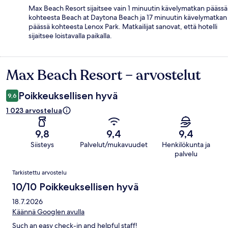
Max Beach Resort sijaitsee vain 1 minuutin kävelymatkan päässä
kohteesta Beach at Daytona Beach ja 17 minuutin kävelymatkan
päässä kohteesta Lenox Park. Matkailijat sanovat, että hotelli
sijaitsee loistavalla paikalla.
Max Beach Resort – arvostelut
Arvostelut
Poikkeuksellisen hyvä
9,6
1 023 arvostelua
9,8
9,4
9,4
Siisteys
Palvelut/mukavuudet
Henkilökunta ja
palvelu
Arvostelut
Tarkistettu arvostelu
10/10 Poikkeuksellisen hyvä
18.7.2026
Käännä Googlen avulla
Such an easy check-in and helpful staff!