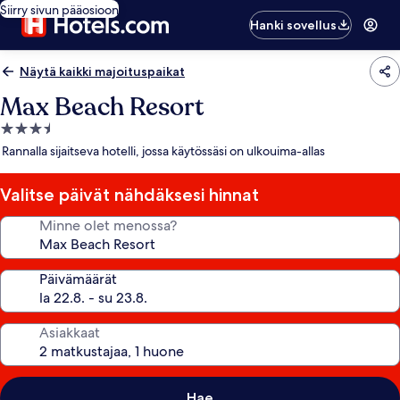
Siirry sivun pääosioon
Hanki sovellus
Näytä kaikki majoituspaikat
Max Beach Resort
3.5
tähden
Rannalla sijaitseva hotelli, jossa käytössäsi on ulkouima-allas
majoituspaikka
Valitse päivät nähdäksesi hinnat
Minne olet menossa?
Päivämäärät
Asiakkaat
Hae