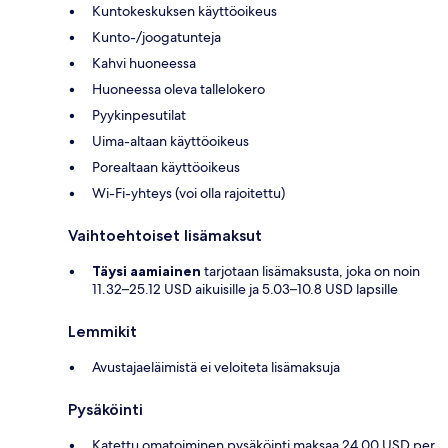
Kuntokeskuksen käyttöoikeus
Kunto-/joogatunteja
Kahvi huoneessa
Huoneessa oleva tallelokero
Pyykinpesutilat
Uima-altaan käyttöoikeus
Porealtaan käyttöoikeus
Wi-Fi-yhteys (voi olla rajoitettu)
Vaihtoehtoiset lisämaksut
Täysi aamiainen
tarjotaan lisämaksusta, joka on noin
11.32–25.12 USD aikuisille ja 5.03–10.8 USD lapsille
Lemmikit
Avustajaeläimistä ei veloiteta lisämaksuja
Pysäköinti
Katettu omatoiminen pysäköinti maksaa 24.00 USD per