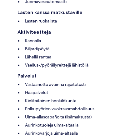
Juomavesiautomaatti
Lasten kanssa matkustaville
Lasten ruokalista
Aktiviteetteja
Rannalla
Biljardipöytä
Lähellä rantaa
Vaellus-/pyöräilyreittejä lähistöllä
Palvelut
Vastaanotto avoinna rajoitetusti
Hääpalvelut
Kielitaitoinen henkilökunta
Polkupyörien vuokrausmahdollisuus
Uima-allascabañoita (lisämaksusta)
Aurinkotuoleja uima-altaalla
Aurinkovarjoja uima-altaalla