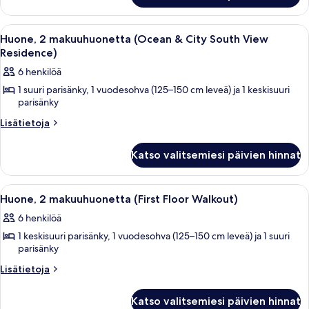
makuuhuonetta,
rannalla
esteetön
(Residence)
Avaa
Hotellihuone, jossa on suuri sänky, ka
13
liikuntarajoitteisille,
Huone, 2 makuuhuonetta (Ocean & City South View
kuvat
kaikki
valtameren
Residence)
rannalla
huonetyypin
6 henkilöä
(Residence)
Huone,
1 suuri parisänky, 1 vuodesohva (125–150 cm leveä) ja 1 keskisuuri
2
parisänky
makuuhuonetta
Lisätietoja
Lisätietoja
(Ocean
huoneesta
&
Huone,
Katso valitsemiesi päivien hinnat
City
2
makuuhuonetta
South
(Ocean
View
Avaa
Moderni ulkotila, jossa on pyöreä pöytä
11
&
Huone, 2 makuuhuonetta (First Floor Walkout)
Residence)
kaikki
City
6 henkilöä
kuvat
South
huonetyypin
View
1 keskisuuri parisänky, 1 vuodesohva (125–150 cm leveä) ja 1 suuri
Huone,
Residence)
parisänky
2
Lisätietoja
makuuhuonetta
Lisätietoja
huoneesta
(First
Huone,
Floor
Katso valitsemiesi päivien hinnat
2