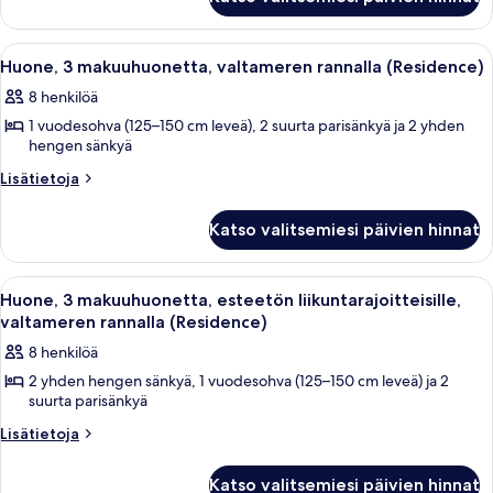
valtamerinäköala
2
makuuhuonetta,
(Residence)
esteetön
kuvat
Avaa
Hotellihuone, jossa on suuri sänky, tau
20
liikuntarajoitteisille,
Huone, 3 makuuhuonetta, valtameren rannalla (Residence)
kaikki
valtamerinäköala
8 henkilöä
(Residence)
huonetyypin
1 vuodesohva (125–150 cm leveä), 2 suurta parisänkyä ja 2 yhden
Huone,
hengen sänkyä
3
Lisätietoja
makuuhuonetta,
Lisätietoja
huoneesta
valtameren
Huone,
rannalla
Katso valitsemiesi päivien hinnat
3
(Residence)
makuuhuonetta,
valtameren
kuvat
Avaa
Hotellihuone, jossa on kaksi sänkyä, ta
10
rannalla
Huone, 3 makuuhuonetta, esteetön liikuntarajoitteisille,
kaikki
(Residence)
valtameren rannalla (Residence)
huonetyypin
8 henkilöä
Huone,
2 yhden hengen sänkyä, 1 vuodesohva (125–150 cm leveä) ja 2
3
suurta parisänkyä
makuuhuonetta,
Lisätietoja
Lisätietoja
esteetön
huoneesta
liikuntarajoitteisille,
Huone,
Katso valitsemiesi päivien hinnat
valtameren
3