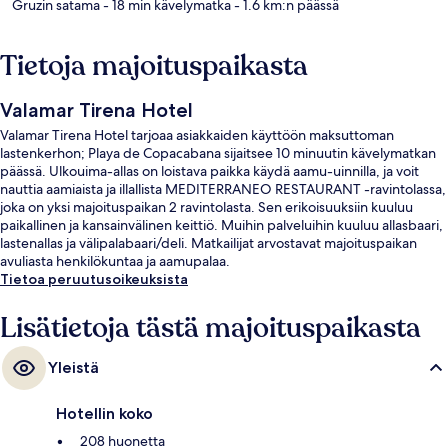
Gruzin satama
- 18 min kävelymatka
- 1.6 km:n päässä
Tietoja majoituspaikasta
Valamar Tirena Hotel
Valamar Tirena Hotel tarjoaa asiakkaiden käyttöön maksuttoman
lastenkerhon; Playa de Copacabana sijaitsee 10 minuutin kävelymatkan
päässä. Ulkouima-allas on loistava paikka käydä aamu-uinnilla, ja voit
nauttia aamiaista ja illallista MEDITERRANEO RESTAURANT -ravintolassa,
joka on yksi majoituspaikan 2 ravintolasta. Sen erikoisuuksiin kuuluu
paikallinen ja kansainvälinen keittiö. Muihin palveluihin kuuluu allasbaari,
lastenallas ja välipalabaari/deli. Matkailijat arvostavat majoituspaikan
avuliasta henkilökuntaa ja aamupalaa.
Tietoa peruutusoikeuksista
Lisätietoja tästä majoituspaikasta
Yleistä
Hotellin koko
208 huonetta