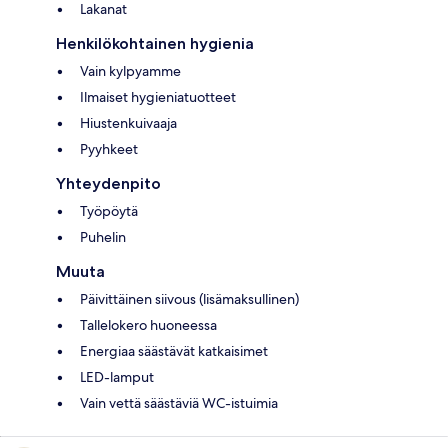
Lakanat
Henkilökohtainen hygienia
Vain kylpyamme
Ilmaiset hygieniatuotteet
Hiustenkuivaaja
Pyyhkeet
Yhteydenpito
Työpöytä
Puhelin
Muuta
Päivittäinen siivous (lisämaksullinen)
Tallelokero huoneessa
Energiaa säästävät katkaisimet
LED-lamput
Vain vettä säästäviä WC-istuimia