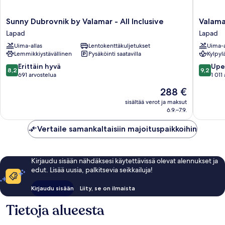
Sunny
Valamar
Sunny Dubrovnik by Valamar - All Inclusive
Valama
Dubrovnik
Lacroma
Lapad
Lapad
by
Hotel
Uima-allas
Lentokenttäkuljetukset
Uima-a
Valamar
Lapad
Lemmikkiystävällinen
Pysäköinti saatavilla
Kylpyl
-
All
8.2
9.2
Erittäin hyvä
Upe
8,2
9,2
Inclusive
kautta
kautta
691 arvostelua
1 011
Lapad
10,
10,
Hinta
288 €
Erittäin
Upea,
on
hyvä,
1 011
sisältää verot ja maksut
288 €
6.9.–7.9.
691
arvostel
arvostelua
Vertaile samankaltaisiin majoituspaikkoihin
Kirjaudu sisään nähdäksesi käytettävissä olevat alennukset ja
edut. Lisää uusia, palkitsevia seikkailuja!
Kirjaudu sisään
Liity, se on ilmaista
Tietoja alueesta