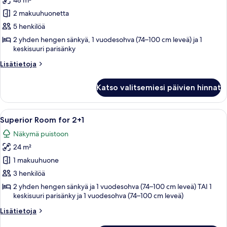
48 m²
Superior
Room
2 makuuhuonetta
for
5 henkilöä
4+1
2 yhden hengen sänkyä, 1 vuodesohva (74–100 cm leveä) ja 1
kuvat
keskisuuri parisänky
Lisätietoja
Lisätietoja
huoneesta
Superior
Katso valitsemiesi päivien hinnat
Room
for
4+1
Avaa
Moderni hotellihuone, jossa on suuri s
5
Superior Room for 2+1
kaikki
Näkymä puistoon
huonetyypin
24 m²
Superior
Room
1 makuuhuone
for
3 henkilöä
2+1
2 yhden hengen sänkyä ja 1 vuodesohva (74–100 cm leveä) TAI 1
kuvat
keskisuuri parisänky ja 1 vuodesohva (74–100 cm leveä)
Lisätietoja
Lisätietoja
huoneesta