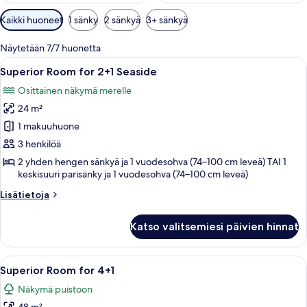
Huoneille
Kaikki huoneet
1 sänky
2 sänkyä
3+ sänkyä
saatavilla
olevia
Näytetään 7/7 huonetta
suodattimia
Avaa
Moderni hotellihuone, jossa on suuri 
5
Superior Room for 2+1 Seaside
kaikki
Osittainen näkymä merelle
huonetyypin
24 m²
Superior
Room
1 makuuhuone
for
3 henkilöä
2+1
2 yhden hengen sänkyä ja 1 vuodesohva (74–100 cm leveä) TAI 1
Seaside
keskisuuri parisänky ja 1 vuodesohva (74–100 cm leveä)
kuvat
Lisätietoja
Lisätietoja
huoneesta
Superior
Katso valitsemiesi päivien hinnat
Room
for
2+1
Avaa
Moderni hotellihuone, jossa on suuri s
5
Seaside
Superior Room for 4+1
kaikki
Näkymä puistoon
huonetyypin