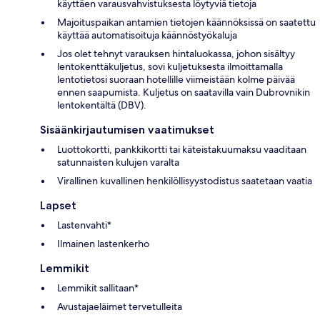
käyttäen varausvahvistuksesta löytyviä tietoja
Majoituspaikan antamien tietojen käännöksissä on saatettu
käyttää automatisoituja käännöstyökaluja
Jos olet tehnyt varauksen hintaluokassa, johon sisältyy
lentokenttäkuljetus, sovi kuljetuksesta ilmoittamalla
lentotietosi suoraan hotellille viimeistään kolme päivää
ennen saapumista. Kuljetus on saatavilla vain Dubrovnikin
lentokentältä (DBV).
Sisäänkirjautumisen vaatimukset
Luottokortti, pankkikortti tai käteistakuumaksu vaaditaan
satunnaisten kulujen varalta
Virallinen kuvallinen henkilöllisyystodistus saatetaan vaatia
Lapset
Lastenvahti*
Ilmainen lastenkerho
Lemmikit
Lemmikit sallitaan*
Avustajaeläimet tervetulleita