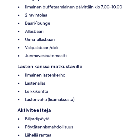
Ilmainen buffetaamiainen päivittäin klo 7.00–10.00
2 ravintolaa
Baari/lounge
Allasbaari
Uima-allasbaari
Välipalabaari/deli
Juomavesiautomaatti
Lasten kanssa matkustaville
Ilmainen lastenkerho
Lastenallas
Leikkikenttä
Lastenvahti (lisämaksusta)
Aktiviteetteja
Biljardipöytä
Pöytätennismahdollisuus
Lähellä rantaa