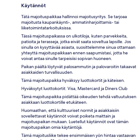
Käytännöt
Tätä majoituspaikkaa hallinnoi majoitusyritys. Se tarjoaa
majoitusta kaupankäynti-, ammatinharjoittamis- tai
liiketoimintatarkoituksissa.
Tässä majoituspaikassa on ulkotiloja, kuten parvekkeita,
patioita ja terasseja, jotka eivät saata soveltua lapsille. Jos
sinulla on kysyttävää asiasta, suosittelemme sinua ottamaan
yhteyttä majoituspaikkaan ennen saapumistasi, jotta he
voivat antaa sinulle tarpeisiisi sopivan huoneen.
Paikan päältä löytyvät palosammutin ja palovaroitin takaavat
asiakkaiden turvallisuuden.
Tämä majoituspaikka hyväksyy luottokortit ja käteisen.
Hyväksytyt luottokortit: Visa, Mastercard ja Diners Club
Tämä majoituspaikka pidättää oikeuden tehdä valtuutuksen
asiakkaan luottokortille etukäteen.
Huomaathan, että kulttuuriset normit ja asiakkaisiin
sovellettavat käytännöt voivat poiketa maittain ja
majoituspaikan mukaan. Luetellut käytännöt ovat tämän
majoituspaikan omia käytäntöjä.
Tämä majoitusliike tekee ensimmäisen yön hintaa vastaavan