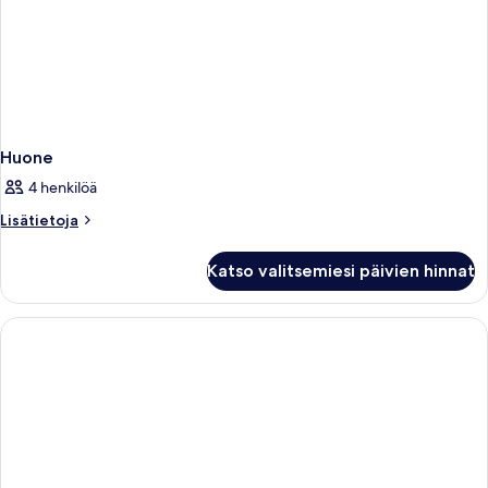
Huone
4 henkilöä
Lisätietoja
Lisätietoja
huoneesta
Huone
Katso valitsemiesi päivien hinnat