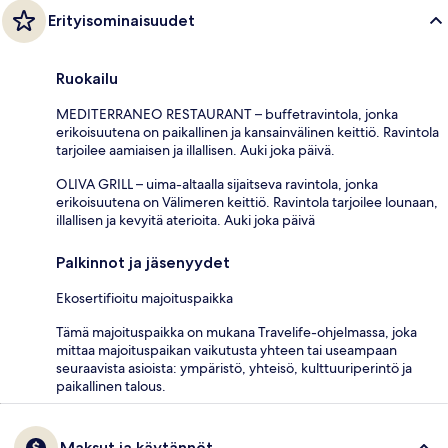
Erityisominaisuudet
Ruokailu
MEDITERRANEO RESTAURANT – buffetravintola, jonka
erikoisuutena on paikallinen ja kansainvälinen keittiö. Ravintola
tarjoilee aamiaisen ja illallisen. Auki joka päivä.
OLIVA GRILL – uima-altaalla sijaitseva ravintola, jonka
erikoisuutena on Välimeren keittiö. Ravintola tarjoilee lounaan,
illallisen ja kevyitä aterioita. Auki joka päivä
Palkinnot ja jäsenyydet
Ekosertifioitu majoituspaikka
Tämä majoituspaikka on mukana Travelife-ohjelmassa, joka
mittaa majoituspaikan vaikutusta yhteen tai useampaan
seuraavista asioista: ympäristö, yhteisö, kulttuuriperintö ja
paikallinen talous.
Maksut ja käytännöt