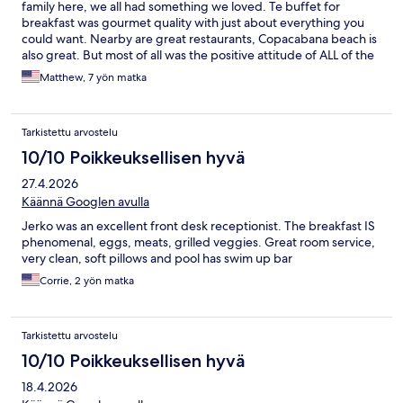
family here, we all had something we loved. Te buffet for
breakfast was gourmet quality with just about everything you
could want. Nearby are great restaurants, Copacabana beach is
also great. But most of all was the positive attitude of ALL of the
staff. Felt welcomed and made you feel like family.
Matthew, 7 yön matka
Tarkistettu arvostelu
10/10 Poikkeuksellisen hyvä
27.4.2026
Käännä Googlen avulla
Jerko was an excellent front desk receptionist. The breakfast IS
phenomenal, eggs, meats, grilled veggies. Great room service,
very clean, soft pillows and pool has swim up bar
Corrie, 2 yön matka
Tarkistettu arvostelu
10/10 Poikkeuksellisen hyvä
18.4.2026