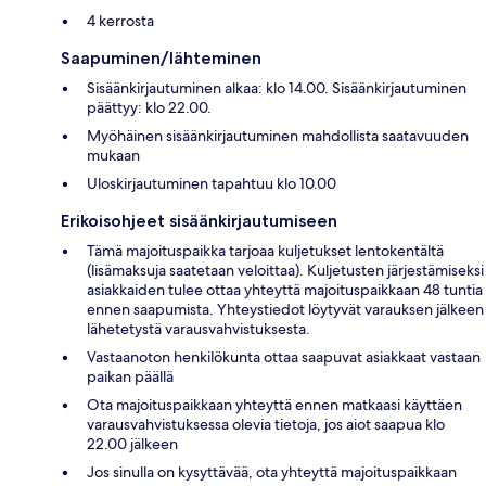
4 kerrosta
Saapuminen/lähteminen
Sisäänkirjautuminen alkaa: klo 14.00. Sisäänkirjautuminen
päättyy: klo 22.00.
Myöhäinen sisäänkirjautuminen mahdollista saatavuuden
mukaan
Uloskirjautuminen tapahtuu klo 10.00
Erikoisohjeet sisäänkirjautumiseen
Tämä majoituspaikka tarjoaa kuljetukset lentokentältä
(lisämaksuja saatetaan veloittaa). Kuljetusten järjestämiseksi
asiakkaiden tulee ottaa yhteyttä majoituspaikkaan 48 tuntia
ennen saapumista. Yhteystiedot löytyvät varauksen jälkeen
lähetetystä varausvahvistuksesta.
Vastaanoton henkilökunta ottaa saapuvat asiakkaat vastaan
paikan päällä
Ota majoituspaikkaan yhteyttä ennen matkaasi käyttäen
varausvahvistuksessa olevia tietoja, jos aiot saapua klo
22.00 jälkeen
Jos sinulla on kysyttävää, ota yhteyttä majoituspaikkaan