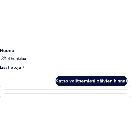
Huone
4 henkilöä
Lisätietoja
Lisätietoja
huoneesta
Huone
Katso valitsemiesi päivien hinnat