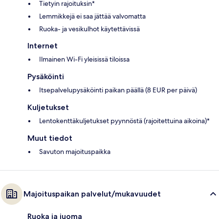
Tietyin rajoituksin*
Lemmikkejä ei saa jättää valvomatta
Ruoka- ja vesikulhot käytettävissä
Internet
Ilmainen Wi-Fi yleisissä tiloissa
Pysäköinti
Itsepalvelupysäköinti paikan päällä (8 EUR per päivä)
Kuljetukset
Lentokenttäkuljetukset pyynnöstä (rajoitettuina aikoina)*
Muut tiedot
Savuton majoituspaikka
Majoituspaikan palvelut/mukavuudet
Ruoka ja juoma