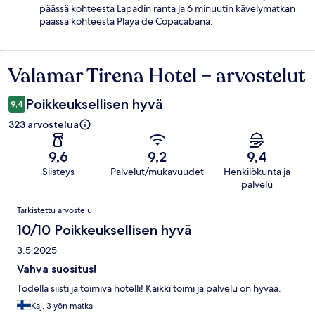
päässä kohteesta Lapadin ranta ja 6 minuutin kävelymatkan
päässä kohteesta Playa de Copacabana.
Valamar Tirena Hotel – arvostelut
Arvostelut
Poikkeuksellisen hyvä
9,4
323 arvostelua
9,6
9,2
9,4
Siisteys
Palvelut/mukavuudet
Henkilökunta ja
palvelu
Arvostelut
Tarkistettu arvostelu
10/10 Poikkeuksellisen hyvä
3.5.2025
Vahva suositus!
Todella siisti ja toimiva hotelli! Kaikki toimi ja palvelu on hyvää.
Kaj, 3 yön matka