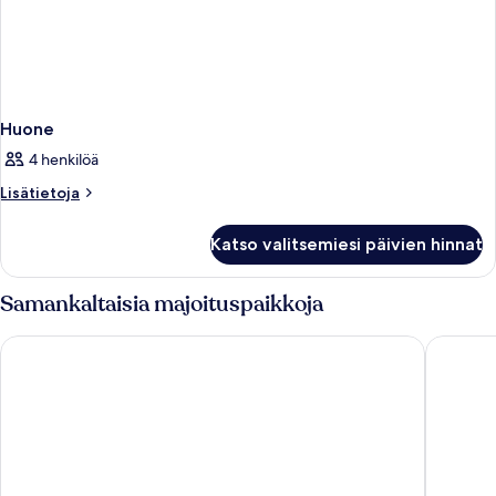
Huone
4 henkilöä
Lisätietoja
Lisätietoja
huoneesta
Huone
Katso valitsemiesi päivien hinnat
Samankaltaisia majoituspaikkoja
Sunny Dubrovnik by Valamar - All Inclusive
Valamar 