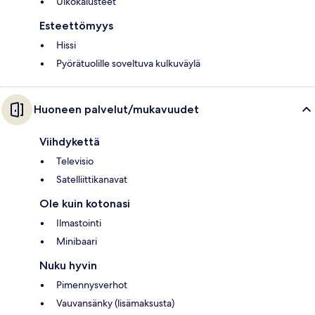
Ulkokalusteet
Esteettömyys
Hissi
Pyörätuolille soveltuva kulkuväylä
Huoneen palvelut/mukavuudet
Viihdykettä
Televisio
Satelliittikanavat
Ole kuin kotonasi
Ilmastointi
Minibaari
Nuku hyvin
Pimennysverhot
Vauvansänky (lisämaksusta)