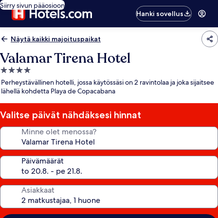
Siirry sivun pääosioon
Hanki sovellus
Näytä kaikki majoituspaikat
Valamar Tirena Hotel
4.0
tähden
Perheystävällinen hotelli, jossa käytössäsi on 2 ravintolaa ja joka sijaitsee
majoituspaikka
lähellä kohdetta Playa de Copacabana
Valitse päivät nähdäksesi hinnat
Minne olet menossa?
Päivämäärät
Asiakkaat