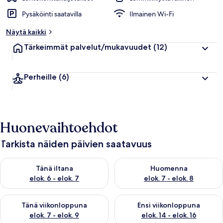
Pysäköinti saatavilla
Ilmainen Wi-Fi
Näytä kaikki
Tärkeimmät palvelut/mukavuudet
(12)
Perheille
(6)
Huonevaihtoehdot
Tarkista näiden päivien saatavuus
Tarkista tämän illan saatavuus elok. 6 - elok. 7
Tarkista huomisen saatavuus el
Tänä iltana
Huomenna
elok. 6 - elok. 7
elok. 7 - elok. 8
Tarkista tämän viikonlopun saatavuus elok. 7 - elok. 9
Tarkista ensi viikonlopun saatav
Tänä viikonloppuna
Ensi viikonloppuna
elok. 7 - elok. 9
elok. 14 - elok. 16