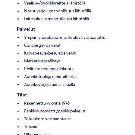
Vaellus-/pyöräilyreittejä lähistöllä
Nousuvarjoilumahdollisuus lähistöllä
Laitesukellusmahdollisuus lähistöllä
Palvelut
Ympäri vuorokauden auki oleva vastaanotto
Concierge-palvelut
Kuivapesula/pesulapalvelut
Matkatavarasäilytys
Kielitaitoinen henkilökunta
Aurinkotuoleja uima-altaalla
Aurinkovarjoja uima-altaalla
Tilat
Rakennettu vuonna 1976
Pankkiautomaatti/pankkipalvelut
Tallelokero vastaanotossa
Terassi
Ulkouima-allas