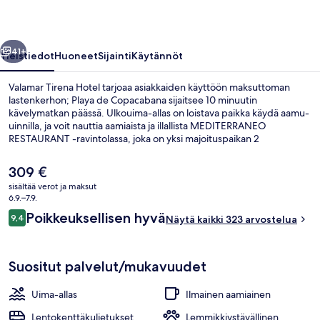
llinen
Seuraava
41+
Yleistiedot
Huoneet
Sijainti
Käytännöt
Valamar Tirena Hotel tarjoaa asiakkaiden käyttöön maksuttoman
lastenkerhon; Playa de Copacabana sijaitsee 10 minuutin
kävelymatkan päässä. Ulkouima-allas on loistava paikka käydä aamu-
uinnilla, ja voit nauttia aamiaista ja illallista MEDITERRANEO
RESTAURANT -ravintolassa, joka on yksi majoituspaikan 2
ravintolasta. Sen erikoisuuksiin kuuluu paikallinen ja kansainvälinen
keittiö. Muihin palveluihin kuuluu allasbaari, lastenallas ja
Nykyinen
309 €
välipalabaari/deli. Matkailijat arvostavat majoituspaikan avuliasta
hinta
sisältää verot ja maksut
henkilökuntaa ja aamupalaa.
on
6.9.–7.9.
Rantabaari
309 €
Arvostelut
Poikkeuksellisen hyvä
9,4
Näytä kaikki 323 arvostelua
9,4 kautta 10.
Suositut palvelut/mukavuudet
Uima-allas
Ilmainen aamiainen
Lentokenttäkuljetukset
Lemmikkiystävällinen