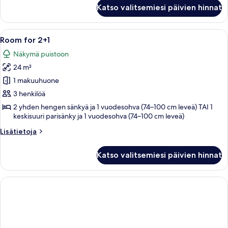
Superior
Katso valitsemiesi päivien hinnat
Room
for
2+1
Avaa
Moderni hotellihuone, jossa on suuri s
5
Room for 2+1
kaikki
Näkymä puistoon
huonetyypin
24 m²
Room
for
1 makuuhuone
2+1
3 henkilöä
kuvat
2 yhden hengen sänkyä ja 1 vuodesohva (74–100 cm leveä) TAI 1
keskisuuri parisänky ja 1 vuodesohva (74–100 cm leveä)
Lisätietoja
Lisätietoja
huoneesta
Room
Katso valitsemiesi päivien hinnat
for
2+1