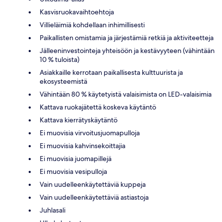
Kasvisruokavaihtoehtoja
Villieläimiä kohdellaan inhimillisesti
Paikallisten omistamia ja järjestämiä retkiä ja aktiviteetteja
Jälleeninvestointeja yhteisöön ja kestävyyteen (vähintään
10 % tuloista)
Asiakkaille kerrotaan paikallisesta kulttuurista ja
ekosysteemistä
Vähintään 80 % käytetyistä valaisimista on LED-valaisimia
Kattava ruokajätettä koskeva käytäntö
Kattava kierrätyskäytäntö
Ei muovisia virvoitusjuomapulloja
Ei muovisia kahvinsekoittajia
Ei muovisia juomapillejä
Ei muovisia vesipulloja
Vain uudelleenkäytettäviä kuppeja
Vain uudelleenkäytettäviä astiastoja
Juhlasali