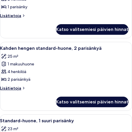
parisänky
1 parisänky
kuvat
Lisätietoja
Lisätietoja
huoneesta
Huone,
Katso valitsemiesi päivien hinnat
1
parisänky
Avaa
Hotellihuone, jossa on kaksi sänkyä, työ
2
Kahden hengen standard-huone, 2 parisänkyä
kaikki
25 m²
huonetyypin
1 makuuhuone
Kahden
hengen
4 henkilöä
standard-
2 parisänkyä
huone,
Lisätietoja
Lisätietoja
2
huoneesta
parisänkyä
Kahden
Katso valitsemiesi päivien hinnat
hengen
kuvat
standard-
huone,
Avaa
Hotellihuone, jossa on suuri sänky, t
7
2
Standard-huone, 1 suuri parisänky
kaikki
parisänkyä
23 m²
huonetyypin