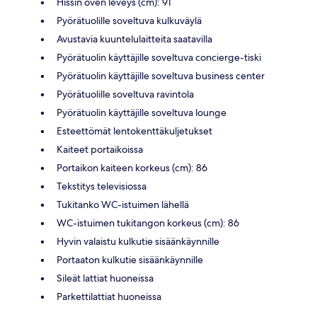
Hissin oven leveys (cm): 91
Pyörätuolille soveltuva kulkuväylä
Avustavia kuuntelulaitteita saatavilla
Pyörätuolin käyttäjille soveltuva concierge-tiski
Pyörätuolin käyttäjille soveltuva business center
Pyörätuolille soveltuva ravintola
Pyörätuolin käyttäjille soveltuva lounge
Esteettömät lentokenttäkuljetukset
Kaiteet portaikoissa
Portaikon kaiteen korkeus (cm): 86
Tekstitys televisiossa
Tukitanko WC-istuimen lähellä
WC-istuimen tukitangon korkeus (cm): 86
Hyvin valaistu kulkutie sisäänkäynnille
Portaaton kulkutie sisäänkäynnille
Sileät lattiat huoneissa
Parkettilattiat huoneissa