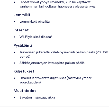
Lapset voivat yöpyä ilmaiseksi, kun he käyttävät
vanhemman tai huoltajan huoneessa olevia sänkyjä.
Lemmikit
Lemmikkejä ei sallita
Internet
Wi-Fi yleisissä tiloissa*
Pysäköinti
Turvallisen ja katettu valet-pysäköinti paikan päällä (28 USD
per yö)
Sähköajoneuvojen latauspiste paikan päällä
Kuljetukset
Ilmaiset lentokenttäkuljetukset (saatavilla ympäri
vuorokauden)
Muut tiedot
Savuton majoituspaikka