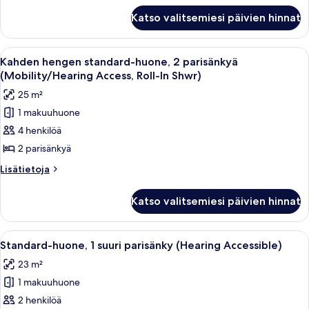
Kahden
(Hearing
Katso valitsemiesi päivien hinnat
hengen
Accessible)
standard-
kuvat
huone,
Avaa
Hotellihuone, jossa on kaksi sänkyä, työ
8
2
Kahden hengen standard-huone, 2 parisänkyä
kaikki
parisänkyä
(Mobility/Hearing Access, Roll-In Shwr)
(Hearing
huonetyypin
25 m²
Accessible)
Kahden
1 makuuhuone
hengen
4 henkilöä
standard-
huone,
2 parisänkyä
2
Lisätietoja
Lisätietoja
parisänkyä
huoneesta
Kahden
(Mobility/Hearing
Katso valitsemiesi päivien hinnat
hengen
Access,
standard-
Roll-
huone,
Avaa
Hotellihuone, jossa on suuri sänky, t
8
In
2
Standard-huone, 1 suuri parisänky (Hearing Accessible)
kaikki
parisänkyä
Shwr)
23 m²
(Mobility/Hearing
huonetyypin
kuvat
Access,
1 makuuhuone
Standard-
Roll-
huone,
2 henkilöä
In