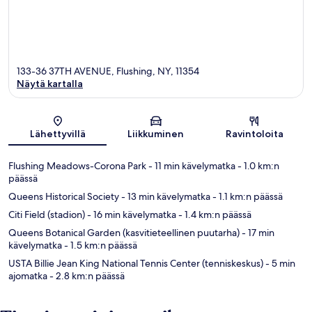
133-36 37TH AVENUE, Flushing, NY, 11354
Näytä kartalla
Kartta
Lähettyvillä
Liikkuminen
Ravintoloita
Flushing Meadows-Corona Park
- 11 min kävelymatka
- 1.0 km:n
päässä
Queens Historical Society
- 13 min kävelymatka
- 1.1 km:n päässä
Citi Field (stadion)
- 16 min kävelymatka
- 1.4 km:n päässä
Queens Botanical Garden (kasvitieteellinen puutarha)
- 17 min
kävelymatka
- 1.5 km:n päässä
USTA Billie Jean King National Tennis Center (tenniskeskus)
- 5 min
ajomatka
- 2.8 km:n päässä