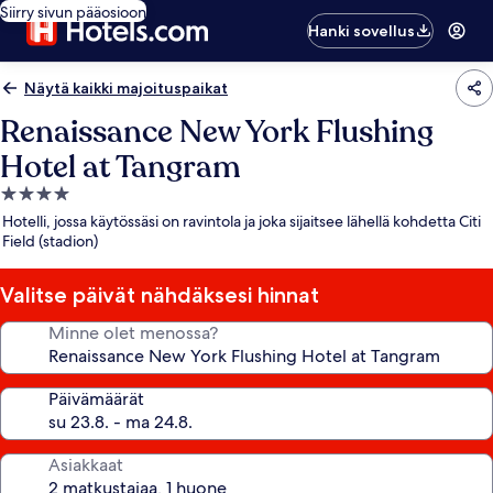
Siirry sivun pääosioon
Hanki sovellus
Näytä kaikki majoituspaikat
Renaissance New York Flushing
Hotel at Tangram
4.0
tähden
Hotelli, jossa käytössäsi on ravintola ja joka sijaitsee lähellä kohdetta Citi
majoituspaikka
Field (stadion)
Valitse päivät nähdäksesi hinnat
Minne olet menossa?
Päivämäärät
Asiakkaat