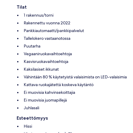
Tilat
1 rakennus/torni
Rakennettu vuonna 2022
Pankkiautomaatti/pankkipalvelut
Tallelokero vastaanotossa
Puutarha
Vegaaniruokavaihtoehtoja
Kasvisruokavaihtoehtoja
Kaksilasiset ikkunat
Vähintään 80 % käytetyistä valaisimista on LED-valaisimia
Kattava ruokajätettä koskeva käytäntö
Ei muovisia kahvinsekoittajia
Ei muovisia juomapillejä
Juhlasali
Esteettömyys
Hissi