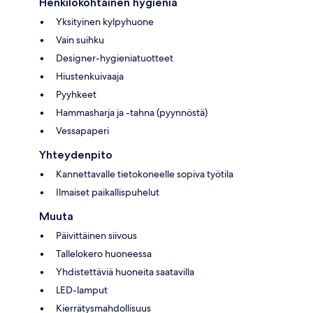
Henkilökohtainen hygienia
Yksityinen kylpyhuone
Vain suihku
Designer-hygieniatuotteet
Hiustenkuivaaja
Pyyhkeet
Hammasharja ja -tahna (pyynnöstä)
Vessapaperi
Yhteydenpito
Kannettavalle tietokoneelle sopiva työtila
Ilmaiset paikallispuhelut
Muuta
Päivittäinen siivous
Tallelokero huoneessa
Yhdistettäviä huoneita saatavilla
LED-lamput
Kierrätysmahdollisuus