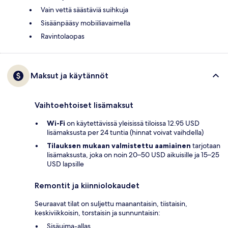
Vain vettä säästäviä suihkuja
Sisäänpääsy mobiiliavaimella
Ravintolaopas
Maksut ja käytännöt
Vaihtoehtoiset lisämaksut
Wi-Fi
on käytettävissä yleisissä tiloissa 12.95 USD
lisämaksusta per 24 tuntia (hinnat voivat vaihdella)
Tilauksen mukaan valmistettu aamiainen
tarjotaan
lisämaksusta, joka on noin 20–50 USD aikuisille ja 15–25
USD lapsille
Remontit ja kiinniolokaudet
Seuraavat tilat on suljettu maanantaisin, tiistaisin,
keskiviikkoisin, torstaisin ja sunnuntaisin:
Sisäuima-allas