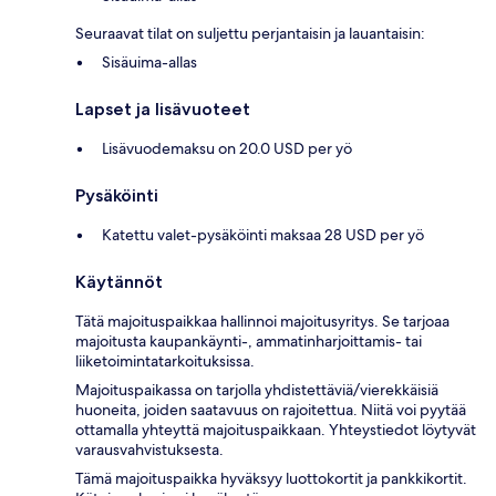
Seuraavat tilat on suljettu perjantaisin ja lauantaisin:
Sisäuima-allas
Lapset ja lisävuoteet
Lisävuodemaksu on 20.0 USD per yö
Pysäköinti
Katettu valet-pysäköinti maksaa 28 USD per yö
Käytännöt
Tätä majoituspaikkaa hallinnoi majoitusyritys. Se tarjoaa
majoitusta kaupankäynti-, ammatinharjoittamis- tai
liiketoimintatarkoituksissa.
Majoituspaikassa on tarjolla yhdistettäviä/vierekkäisiä
huoneita, joiden saatavuus on rajoitettua. Niitä voi pyytää
ottamalla yhteyttä majoituspaikkaan. Yhteystiedot löytyvät
varausvahvistuksesta.
Tämä majoituspaikka hyväksyy luottokortit ja pankkikortit.