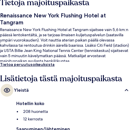
Tietoja majoituspaikasta
Renaissance New York Flushing Hotel at
Tangram
Renaissance New York Flushing Hotel at Tangram sijaitsee vain 5,6 km:n
päässä lentokentältä, ja se tarjoaa ilmaisen kuljetuspalvelun (saatavilla
ympäri vuorokauden). Voit nauttia aterian paikan päällä olevassa
kahvilassa tai rentoutua drinkin äärellä baarissa. Lisäksi Citi Field (stadion)
ja USTA Billie Jean King National Tennis Center (tenniskeskus) sijaitsevat
vain 5 minuutin kävelymatkan päässä. Matkailijat arvostavat
majoituspaikan avuliasta henkilökuntaa.
Tietoa peruutusoikeuksista
Lisätietoja tästä majoituspaikasta
Yleistä
Hotellin koko
208 huonetta
12 kerrosta
Saapuminen/lähteminen