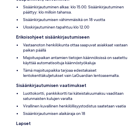
Sisäänkirjautuminen alkaa: klo 15.00. Sisäänkirjautuminen
päättyy: klo milloin tahansa.
Sisäänkirjautumisen vähimmäisikä on 18 vuotta
Uloskirjautuminen tapahtuu klo 12.00
Erikoisohjeet sisäänkirjautumiseen
Vastaanoton henkilökunta ottaa saapuvat asiakkaat vastaan
paikan päällä
Majoituspaikan antamien tietojen käännöksissä on saatettu
käyttää automatisoituja käännöstyökaluja
Tämä majoituspaikka tarjoaa edestakaiset
lentokenttäkuljetukset vain LaGuardian lentoasemalta.
Sisäänkirjautumisen vaatimukset
Luottokortti, pankkikortti tai käteistakuumaksu vaaditaan
satunnaisten kulujen varalta
Virallinen kuvallinen henkilöllisyystodistus saatetaan vaatia
Sisäänkirjautumisen alaikäraja on 18
Lapset