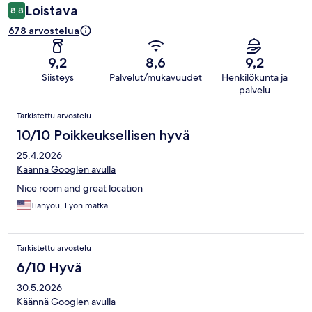
Loistava
8,8
678 arvostelua
9,2
8,6
9,2
Siisteys
Palvelut/mukavuudet
Henkilökunta ja
palvelu
Arvostelut
Tarkistettu arvostelu
10/10 Poikkeuksellisen hyvä
25.4.2026
Käännä Googlen avulla
Nice room and great location
Tianyou, 1 yön matka
Tarkistettu arvostelu
6/10 Hyvä
30.5.2026
Käännä Googlen avulla