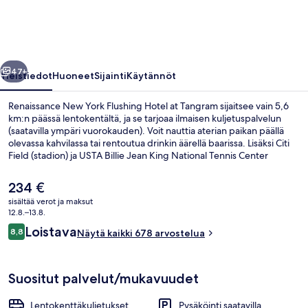
Hotel
at
Tangram
llinen
Seuraava
valokuvagalleria
47+
Yleistiedot
Huoneet
Sijainti
Käytännöt
Renaissance New York Flushing Hotel at Tangram sijaitsee vain 5,6
km:n päässä lentokentältä, ja se tarjoaa ilmaisen kuljetuspalvelun
(saatavilla ympäri vuorokauden). Voit nauttia aterian paikan päällä
olevassa kahvilassa tai rentoutua drinkin äärellä baarissa. Lisäksi Citi
Field (stadion) ja USTA Billie Jean King National Tennis Center
(tenniskeskus) sijaitsevat vain 5 minuutin kävelymatkan päässä.
Matkailijat arvostavat majoituspaikan avuliasta henkilökuntaa.
Nykyinen
234 €
hinta
sisältää verot ja maksut
on
12.8.–13.8.
Ravintola
234 €
Arvostelut
Loistava
8,8
Näytä kaikki 678 arvostelua
8,8 kautta 10.
Suositut palvelut/mukavuudet
Lentokenttäkuljetukset
Pysäköinti saatavilla