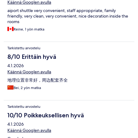
Käännä Googlen avulla
aiport shuttle very convenient, staff approppriate, family
friendly, very clean, very convenient, nice decoration inside the
rooms
Reine, 1 yön matka
Tarkistettu arvostelu
8/10 Erittäin hyvä
4.1.2026
Käännä Googlen avulla
地理位置非常好，周边配套齐全
Bei, 2 yön matka
Tarkistettu arvostelu
10/10 Poikkeuksellisen hyvä
4.1.2026
Käännä Googlen avulla