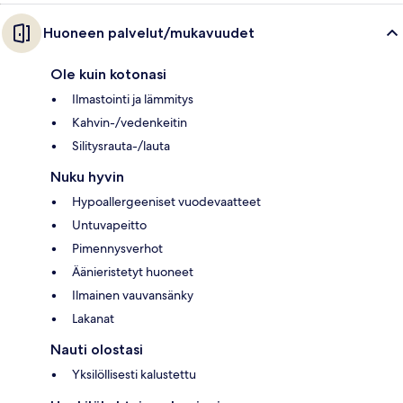
Huoneen palvelut/mukavuudet
Ole kuin kotonasi
Ilmastointi ja lämmitys
Kahvin-/vedenkeitin
Silitysrauta-/lauta
Nuku hyvin
Hypoallergeeniset vuodevaatteet
Untuvapeitto
Pimennysverhot
Äänieristetyt huoneet
Ilmainen vauvansänky
Lakanat
Nauti olostasi
Yksilöllisesti kalustettu