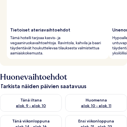
Tietoiset ateriavaihtoehdot
Unenom
Tämä hotelli tarjoaa kasvis- ja
Hypoall
vegaaniruokavaihtoehtoja. Ravintola, kahvila ja baari
untuvape
täydentävät houkuttelevaa tilauksesta valmistettua
täydentä
aamiaiskokemusta.
yksilölli
Huonevaihtoehdot
Tarkista näiden päivien saatavuus
Tarkista tämän illan saatavuus elok. 9 - elok. 10
Tarkista huomisen saatavuus elo
Tänä iltana
Huomenna
elok. 9 - elok. 10
elok. 10 - elok. 11
Tarkista tämän viikonlopun saatavuus elok. 14 - elok. 16
Tarkista ensi viikonlopun saata
Tänä viikonloppuna
Ensi viikonloppuna
elok. 14 - elok. 16
elok. 21 - elok. 23