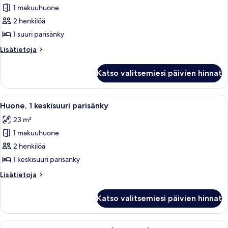
1 makuuhuone
Standard-
huone,
2 henkilöä
1
1 suuri parisänky
suuri
Lisätietoja
Lisätietoja
parisänky
huoneesta
kuvat
Standard-
Katso valitsemiesi päivien hinnat
huone,
1
suuri
Avaa
Moderni hotellihuone, jossa on sänky, t
9
parisänky
Huone, 1 keskisuuri parisänky
kaikki
23 m²
huonetyypin
1 makuuhuone
Huone,
1
2 henkilöä
keskisuuri
1 keskisuuri parisänky
parisänky
Lisätietoja
Lisätietoja
kuvat
huoneesta
Huone,
Katso valitsemiesi päivien hinnat
1
keskisuuri
parisänky
Avaa
Huone, 1 keskisuuri parisänky (Mobilit