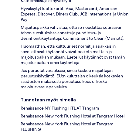
Käteismaksuja ei hyväksytä.
Hyväksytyt luottokortit: Visa, Mastercard, American
Express, Discover, Diners Club, JCB International ja Union
Pay
Majoituspaikka vahvistaa, että se noudattaa seuraavan
tahon suosituksissa annettuja puhdistus- ja
desinfiointikäytäntöjä: Commitment to Clean (Marriott).
Huomaathan, että kulttuuriset normit ja asiakkaisiin
sovellettavat käytännöt voivat poiketa maittain ja
majoituspaikan mukaan. Luetellut käytännöt ovat tämän
majoituspaikan omia käytäntöjä.
Jos peruutat varauksesi, sinua koskee majoittajan
peruutuskäytäntö. EU:n kuluttajan oikeuksia koskevien
säädösten mukaisesti peruutusoikeus ei koske
majoitusvarauspalveluita.
Tunnetaan myös nimellä
Renaissance NY Flushing HTL AT Tangram
Renaissance New York Flushing Hotel at Tangram Hotel
Renaissance New York Flushing Hotel at Tangram
FLUSHING