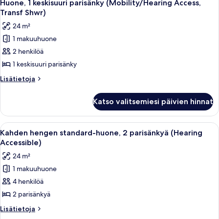
9
Huone, 1 keskisuuri parisänky (Mobility/Hearing Access,
kaikki
Transf Shwr)
huonetyypin
24 m²
Huone,
1 makuuhuone
1
2 henkilöä
keskisuuri
parisänky
1 keskisuuri parisänky
(Mobility/Hearing
Lisätietoja
Lisätietoja
Access,
huoneesta
Huone,
Transf
Katso valitsemiesi päivien hinnat
1
Shwr)
keskisuuri
kuvat
parisänky
Avaa
Hotellihuone, jossa on kaksi sänkyä, työ
8
(Mobility/Hearing
Kahden hengen standard-huone, 2 parisänkyä (Hearing
kaikki
Access,
Accessible)
Transf
huonetyypin
24 m²
Shwr)
Kahden
1 makuuhuone
hengen
4 henkilöä
standard-
huone,
2 parisänkyä
2
Lisätietoja
Lisätietoja
parisänkyä
huoneesta