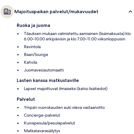
Majoituspaikan palvelut/mukavuudet
Ruoka ja juoma
Tilauksen mukaan valmistettu aamiainen (lisämaksusta) klo
6.00–10.00 arkipäivisin ja klo 7.00–11.00 viikonloppuisin
Ravintola
Baari/lounge
Kahvila
Juomavesiautomaatti
Lasten kanssa matkustaville
Lapset majoittuvat ilmaiseksi (katso lisätiedot)
Palvelut
Ympäri vuorokauden auki oleva vastaanotto
Concierge-palvelut
Kuivapesula/pesulapalvelut
Matkatavarasäilytys