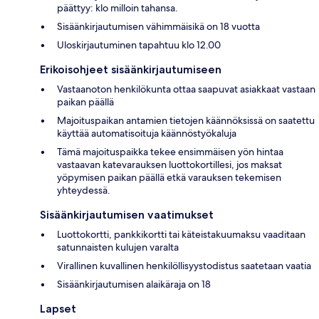
päättyy: klo milloin tahansa.
Sisäänkirjautumisen vähimmäisikä on 18 vuotta
Uloskirjautuminen tapahtuu klo 12.00
Erikoisohjeet sisäänkirjautumiseen
Vastaanoton henkilökunta ottaa saapuvat asiakkaat vastaan
paikan päällä
Majoituspaikan antamien tietojen käännöksissä on saatettu
käyttää automatisoituja käännöstyökaluja
Tämä majoituspaikka tekee ensimmäisen yön hintaa
vastaavan katevarauksen luottokortillesi, jos maksat
yöpymisen paikan päällä etkä varauksen tekemisen
yhteydessä.
Sisäänkirjautumisen vaatimukset
Luottokortti, pankkikortti tai käteistakuumaksu vaaditaan
satunnaisten kulujen varalta
Virallinen kuvallinen henkilöllisyystodistus saatetaan vaatia
Sisäänkirjautumisen alaikäraja on 18
Lapset