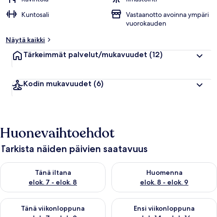
i
Kuntosali
Vastaanotto avoinna ympäri
p
vuorokauden
p
u
Näytä kaikki
a
r
Tärkeimmät palvelut/mukavuudet
(12)
v
o
s
Kodin mukavuudet
(6)
t
e
l
u
j
Huonevaihtoehdot
a
Tarkista näiden päivien saatavuus
Tarkista tämän illan saatavuus elok. 7 - elok. 8
Tarkista huomisen saatavuus el
Tänä iltana
Huomenna
elok. 7 - elok. 8
elok. 8 - elok. 9
Tarkista tämän viikonlopun saatavuus elok. 7 - elok. 9
Tarkista ensi viikonlopun saatav
Tänä viikonloppuna
Ensi viikonloppuna