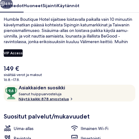
49+
Yleistiedot
Huoneet
Sijainti
Käytännöt
Humble Boutique Hotel sijaitsee loistavalla paikalla vain 10 minuutin
kävelymatkan päässä kohteista Sipingin katumarkkinat ja Taiwanin
pienoismallimuseo. Sisäuima-allas on loistava paikka käydä aamu-
uinnilla, ja voit nauttia aamiaista, lounasta ja illallista BeGood -
ravintolassa, jonka erikoisuuksiin kuuluu Välimeren keittiö. Muihin
palveluihin kuuluu kuntokeskus, sauna ja höyrysauna. Asiakkaat
pitävät majoituspaikasta erityisesti siksi, että se sijaitsee lähellä
VIP Access
julkisen liikenteen yhteyksiä: Songjiang Nanjingin metroasema
sijaitsee muutaman askeleen päässä ja Xingtian Templen
Nykyinen
149 €
metroasema 11 minuutin kävelymatkan päässä.
Sisäuima-allas, aurinkotuoleja
hinta
sisältää verot ja maksut
on
16.8.–17.8.
149 €
Arvostelut
9,6
Asiakkaiden suosikki
S
kautta
Saanut huippuarvosteluja
a
Näytä kaikki 878 arvostelua
10,
a
Asiakkaiden
n
suosikki
Suositut palvelut/mukavuudet
u
t
Uima-allas
Ilmainen Wi-Fi
h
u
Ravintola
Ilmastointi