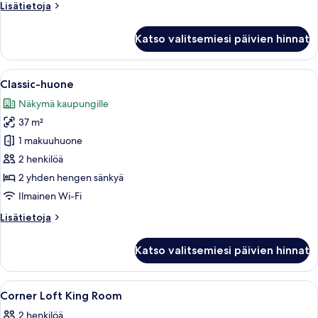
Lisätietoja
Lisätietoja
huoneesta
Perushuone
Katso valitsemiesi päivien hinnat
Avaa
Hotellihuone, jossa on kaksi sänkyä, työ
8
Classic-huone
kaikki
Näkymä kaupungille
huonetyypin
37 m²
Classic-
huone
1 makuuhuone
kuvat
2 henkilöä
2 yhden hengen sänkyä
Ilmainen Wi-Fi
Lisätietoja
Lisätietoja
huoneesta
Classic-
Katso valitsemiesi päivien hinnat
huone
Avaa
Hotellihuone, jossa on suuri sänky, työp
10
Corner Loft King Room
kaikki
2 henkilöä