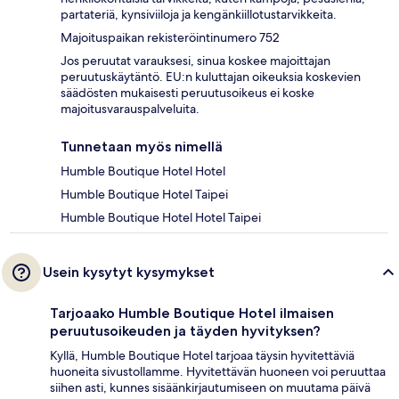
partateriä, kynsiviiloja ja kengänkiillotustarvikkeita.
Majoituspaikan rekisteröintinumero 752
Jos peruutat varauksesi, sinua koskee majoittajan
peruutuskäytäntö. EU:n kuluttajan oikeuksia koskevien
säädösten mukaisesti peruutusoikeus ei koske
majoitusvarauspalveluita.
Tunnetaan myös nimellä
Humble Boutique Hotel Hotel
Humble Boutique Hotel Taipei
Humble Boutique Hotel Hotel Taipei
Usein kysytyt kysymykset
Tarjoaako Humble Boutique Hotel ilmaisen
peruutusoikeuden ja täyden hyvityksen?
Kyllä, Humble Boutique Hotel tarjoaa täysin hyvitettäviä
huoneita sivustollamme. Hyvitettävän huoneen voi peruuttaa
siihen asti, kunnes sisäänkirjautumiseen on muutama päivä