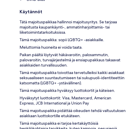
Käytännöt
Tätä majoituspaikkaa hallinnoi majoitusyritys. Se tarjoaa
majoitusta kaupankäynti-, ammatinharjoittamis- tai
liiketoimintatarkoituksissa.
Tämä majoituspaikka: sopii LQBTQ+ -asiakkaille.
Meluttomia huoneita ei voida taata.
Paikan päältä löytyvät häkävaroitin, palosammutin,
palovaroitin, turvajärjestelmä ja ensiapupakkaus takaavat
asiakkaiden turvallisuuden.
Tämä majoituspaikka toivottaa tervetulleiksi kaikki asiakkaat
seksuaaliseen suuntautumiseen tai sukupuoli-identiteettiin
katsomatta (LGBTQ+ -ystävällinen).
Tämä majoituspaikka hyväksyy luottokortit ja käteisen.
Hyväksytyt luottokortit: Visa, Mastercard, American
Express, JCB International ja Union Pay
Tämä majoituspaikka pidättää oikeuden tehdä valtuutuksen
asiakkaan luottokortille etukäteen.
Tämä majoituspaikka ei tarjoa kertakäyttöisiä
henkilökohtaisia tarvikkeita, kuten kampoja, pesusieniä,