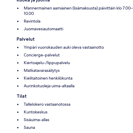
Mannermainen aamiainen (lisämaksusta) päivittäin klo 7.00–
10.00
Ravintola
Juomavesiautomaatti
Palvelut
Ympäri vuorokauden auki oleva vastaanotto
Concierge-palvelut
Kiertoajelu-/lippupalvelu
Matkatavarasäilytys
Kielitaitoinen henkilökunta
Aurinkotuoleja uima-altaalla
Tilat
Tallelokero vastaanotossa
Kuntokeskus
Sisäuima-allas
Sauna