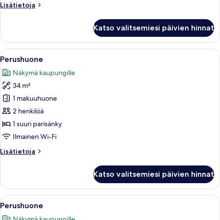
Lisätietoja
Lisätietoja
huoneesta
Standard-
Katso valitsemiesi päivien hinnat
huone
Avaa
Moderni hotellihuone, jossa on siistist
8
Perushuone
kaikki
Näkymä kaupungille
huonetyypin
34 m²
Perushuone
kuvat
1 makuuhuone
2 henkilöä
1 suuri parisänky
Ilmainen Wi-Fi
Lisätietoja
Lisätietoja
huoneesta
Perushuone
Katso valitsemiesi päivien hinnat
Avaa
Moderni hotellihuone, jossa on suuri s
8
Perushuone
kaikki
Näkymä kaupungille