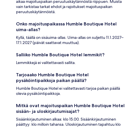
aikaa majoituspaikan peruutuskäytännöistä riippuen. Muista
vain tarkistaa tarkat ehdot ja rajoitukset majoituspaikan
peruutuskäytännöistä.
Onko majoituspaikassa Humble Boutique Hotel
uima-allas?
Kyllä, täällä on sisäuima-allas. Uima-allas on suljettu 11.1.2027–
17.1.2027 (päivät saattavat muuttua).
Salliiko Humble Boutique Hotel lemmikit?
Lemmikkejä ei valitettavasti sallita.
Tarjoaako Humble Boutique Hotel
pysäköintipaikkoja paikan päällä?
Humble Boutique Hotel ei valitettavasti tarjoa paikan päällä
olevia pysäköintipaikkoja.
Mitkä ovat majoituspaikan Humble Boutique Hotel
sisään- ja uloskirjautumisajat?
Sisäänkirjautuminen alkaa: klo 15.00. Sisäänkirjautuminen
päättyy: klo milloin tahansa. Uloskirjautuminen tapahtuu klo