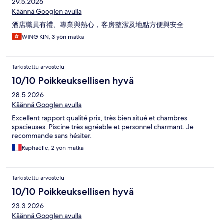
29.5.2026
Käännä Googlen avulla
酒店職員有禮、專業與熱心，客房整潔及地點方便與安全
WING KIN, 3 yön matka
Tarkistettu arvostelu
10/10 Poikkeuksellisen hyvä
28.5.2026
Käännä Googlen avulla
Excellent rapport qualité prix, très bien situé et chambres
spacieuses. Piscine très agréable et personnel charmant. Je
recommande sans hésiter.
Raphaëlle, 2 yön matka
Tarkistettu arvostelu
10/10 Poikkeuksellisen hyvä
23.3.2026
Käännä Googlen avulla