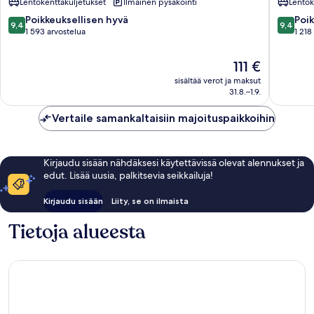
Lentokenttäkuljetukset
Ilmainen pysäköinti
Lentok
Zhongshan
Taipei
Zhongs
9.4
9.4
Poikkeuksellisen hyvä
Poik
9,4
9,4
kautta
kautta
1 593 arvostelua
1 218
10,
10,
Poikkeuksellisen
Poikkeuk
Hinta
111 €
hyvä,
hyvä,
on
sisältää verot ja maksut
1 593
1 218
111 €
31.8.–1.9.
arvostelua
arvostel
Vertaile samankaltaisiin majoituspaikkoihin
Kirjaudu sisään nähdäksesi käytettävissä olevat alennukset ja
edut. Lisää uusia, palkitsevia seikkailuja!
Kirjaudu sisään
Liity, se on ilmaista
Tietoja alueesta