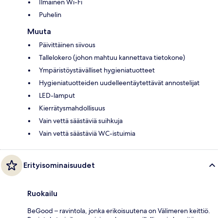
Ilmainen Wi-Fi
Puhelin
Muuta
Päivittäinen siivous
Tallelokero (johon mahtuu kannettava tietokone)
Ympäristöystävälliset hygieniatuotteet
Hygieniatuotteiden uudelleentäytettävät annostelijat
LED-lamput
Kierrätysmahdollisuus
Vain vettä säästäviä suihkuja
Vain vettä säästäviä WC-istuimia
Erityisominaisuudet
Ruokailu
BeGood – ravintola, jonka erikoisuutena on Välimeren keittiö.