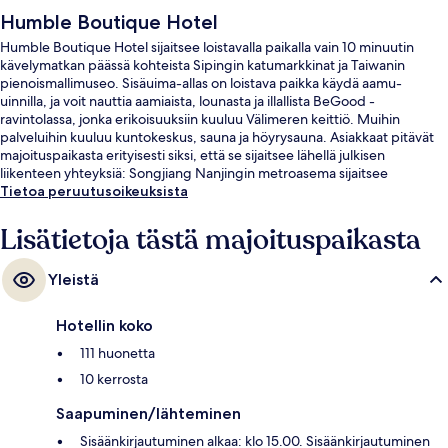
Humble Boutique Hotel
Humble Boutique Hotel sijaitsee loistavalla paikalla vain 10 minuutin
kävelymatkan päässä kohteista Sipingin katumarkkinat ja Taiwanin
pienoismallimuseo. Sisäuima-allas on loistava paikka käydä aamu-
uinnilla, ja voit nauttia aamiaista, lounasta ja illallista BeGood -
ravintolassa, jonka erikoisuuksiin kuuluu Välimeren keittiö. Muihin
palveluihin kuuluu kuntokeskus, sauna ja höyrysauna. Asiakkaat pitävät
majoituspaikasta erityisesti siksi, että se sijaitsee lähellä julkisen
liikenteen yhteyksiä: Songjiang Nanjingin metroasema sijaitsee
muutaman askeleen päässä ja Xingtian Templen metroasema 11 minuutin
Tietoa peruutusoikeuksista
kävelymatkan päässä.
Lisätietoja tästä majoituspaikasta
Yleistä
Hotellin koko
111 huonetta
10 kerrosta
Saapuminen/lähteminen
Sisäänkirjautuminen alkaa: klo 15.00. Sisäänkirjautuminen