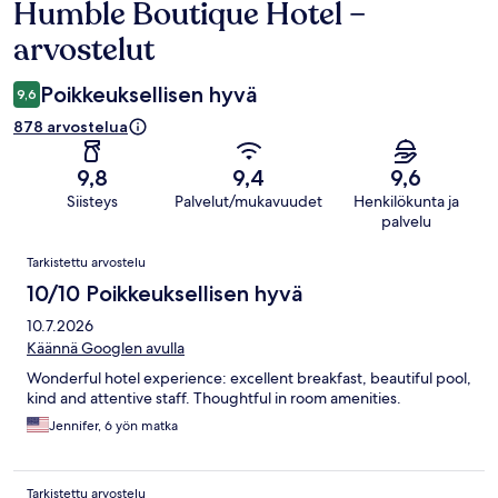
Humble Boutique Hotel –
Arvostelut
arvostelut
Poikkeuksellisen hyvä
9,6
878 arvostelua
9,8
9,4
9,6
Siisteys
Palvelut/mukavuudet
Henkilökunta ja
palvelu
Arvostelut
Tarkistettu arvostelu
10/10 Poikkeuksellisen hyvä
10.7.2026
Käännä Googlen avulla
Wonderful hotel experience: excellent breakfast, beautiful pool,
kind and attentive staff. Thoughtful in room amenities.
Jennifer, 6 yön matka
Tarkistettu arvostelu