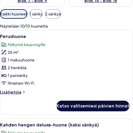
elok. 7 - elok. 9
elok. 14 - elok. 16
Huoneille
Kaikki huoneet
1 sänky
2 sänkyä
saatavilla
olevia
Näytetään 10/10 huonetta
suodattimia
Avaa
Moderni hotellihuone, jossa on suuri sä
9
Perushuone
kaikki
Näkymä kaupungille
huonetyypin
26 m²
Perushuone
kuvat
1 makuuhuone
2 henkilöä
1 parisänky
Ilmainen Wi-Fi
Lisätietoja
Lisätietoja
huoneesta
Perushuone
Katso valitsemiesi päivien hinnat
Avaa
Hotellihuone, jossa on kaksi sänkyä, työ
9
Kahden hengen deluxe-huone (kaksi sänkyä)
kaikki