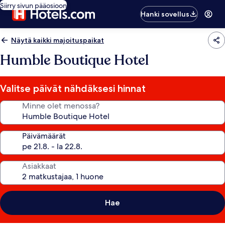
Siirry sivun pääosioon
Hanki sovellus
Näytä kaikki majoituspaikat
Humble Boutique Hotel
Valitse päivät nähdäksesi hinnat
Minne olet menossa?
Päivämäärät
Asiakkaat
Hae