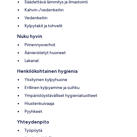
Säädettävä lämmitys ja ilmastointi
Kahvin-/vedenkeitin
Vedenkeitin
Kylpytakit ja tohvelit
Nuku hyvin
Pimennysverhot
Äänieristetyt huoneet
Lakanat
Henkilökohtainen hygienia
Yksityinen kylpyhuone
Erillinen kylpyamme ja suihku
Ympäristöystävälliset hygieniatuotteet
Hiustenkuivaaja
Pyyhkeet
Yhteydenpito
Työpöytä