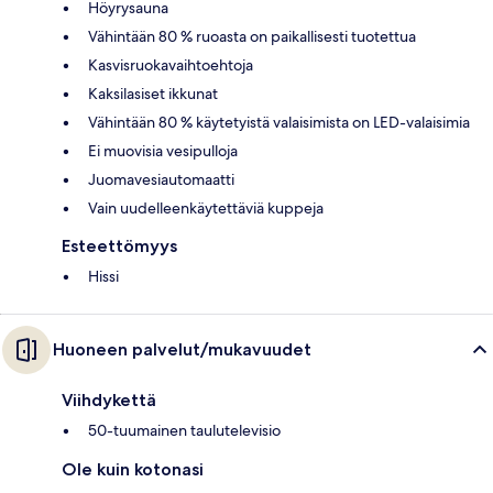
Höyrysauna
Vähintään 80 % ruoasta on paikallisesti tuotettua
Kasvisruokavaihtoehtoja
Kaksilasiset ikkunat
Vähintään 80 % käytetyistä valaisimista on LED-valaisimia
Ei muovisia vesipulloja
Juomavesiautomaatti
Vain uudelleenkäytettäviä kuppeja
Esteettömyys
Hissi
Huoneen palvelut/mukavuudet
Viihdykettä
50-tuumainen taulutelevisio
Ole kuin kotonasi