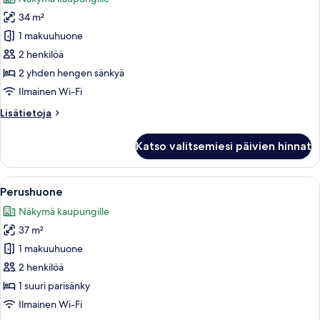
huonetyypin
34 m²
Perushuone
kuvat
1 makuuhuone
2 henkilöä
2 yhden hengen sänkyä
Ilmainen Wi-Fi
Lisätietoja
Lisätietoja
huoneesta
Perushuone
Katso valitsemiesi päivien hinnat
Avaa
Moderni hotellihuone, jossa on suuri s
8
Perushuone
kaikki
Näkymä kaupungille
huonetyypin
37 m²
Perushuone
kuvat
1 makuuhuone
2 henkilöä
1 suuri parisänky
Ilmainen Wi-Fi