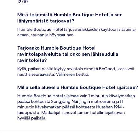
12.00.
Mitä tekemistä Humble Boutique Hotel ja sen
lähiympäristö tarjoavat?
Humble Boutique Hotel tarjoaa asiakkaiden käyttöön sisäuima-
altaan, saunan ja höyrysaunan.
Tarjoaako Humble Boutique Hotel
ravintolapalveluita tai onko sen lähiseudulla
ravintoloita?
Kyllä, paikan päältä löytyy ravintola nimeltä BeGood, jossa voit
nauttia seuraavasta: Välimeren keittiö.
Millaisella alueella Humble Boutique Hotel sijaitsee?
Humble Boutique Hotel sijaitsee vain 1 minuutin kävelymatkan
päässä kohteesta Songjiang Nanjingin metroasema ja 11
minuutin kävelymatkan päässä kohteesta Huashan 1914 -
taidepuisto. Matkailijat sanovat tämän hotellin sijaitsevan
hyvällä paikalla.