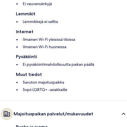
Ei vauvansänkyjä
Lemmikit
Lemmikkejä ei sallita
Internet
Ilmainen Wi-Fi yleisissä tiloissa
Ilmainen Wi-Fi huoneissa
Pysäköinti
Ei pysäköintimahdollisuutta paikan päällä
Muut tiedot
Savuton majoituspaikka
Sopii LQBTQ+ -asiakkaille
Majoituspaikan palvelut/mukavuudet
Ruoka ja juoma