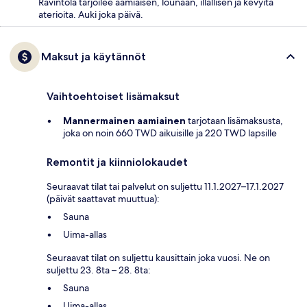
Ravintola tarjoilee aamiaisen, lounaan, illallisen ja kevyitä
aterioita. Auki joka päivä.
Maksut ja käytännöt
Vaihtoehtoiset lisämaksut
Mannermainen aamiainen
tarjotaan lisämaksusta,
joka on noin 660 TWD aikuisille ja 220 TWD lapsille
Remontit ja kiinniolokaudet
Seuraavat tilat tai palvelut on suljettu 11.1.2027–17.1.2027
(päivät saattavat muuttua):
Sauna
Uima-allas
Seuraavat tilat on suljettu kausittain joka vuosi. Ne on
suljettu 23. 8ta – 28. 8ta:
Sauna
Uima-allas