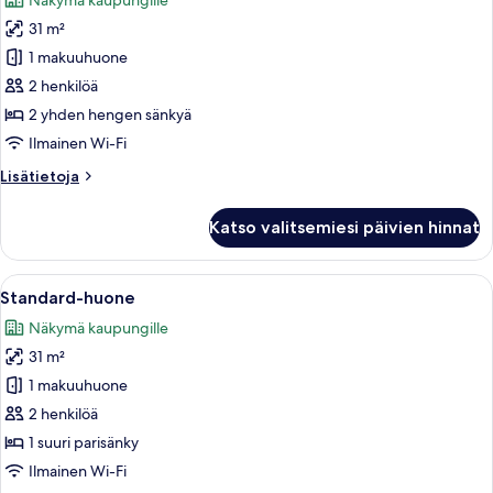
Näkymä kaupungille
huonetyypin
31 m²
Kahden
hengen
1 makuuhuone
deluxe-
2 henkilöä
huone
2 yhden hengen sänkyä
(kaksi
Ilmainen Wi-Fi
sänkyä)
Lisätietoja
Lisätietoja
kuvat
huoneesta
Kahden
Katso valitsemiesi päivien hinnat
hengen
deluxe-
huone
Avaa
Hotellihuone, jossa on suuri sänky, tele
8
(kaksi
Standard-huone
kaikki
sänkyä)
Näkymä kaupungille
huonetyypin
31 m²
Standard-
huone
1 makuuhuone
kuvat
2 henkilöä
1 suuri parisänky
Ilmainen Wi-Fi