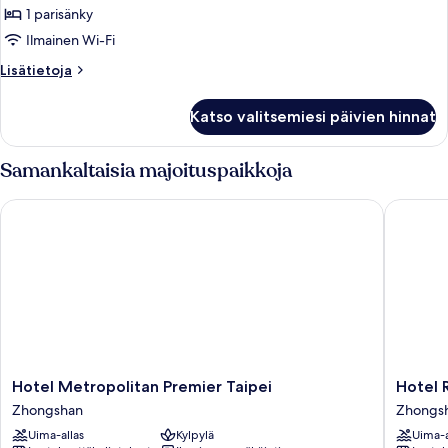
1 parisänky
Superior
Double
Ilmainen Wi-Fi
Room
Lisätietoja
Lisätietoja
kuvat
huoneesta
Superior
Katso valitsemiesi päivien hinnat
Double
Room
Samankaltaisia majoituspaikkoja
Hotel Metropolitan Premier Taipei
Hotel Roy
Hotel
Hotel
Hotel Metropolitan Premier Taipei
Hotel R
Metropolitan
Royal
Zhongshan
Zhongs
Premier
-
Uima-allas
Kylpylä
Uima-a
Taipei
Nikko