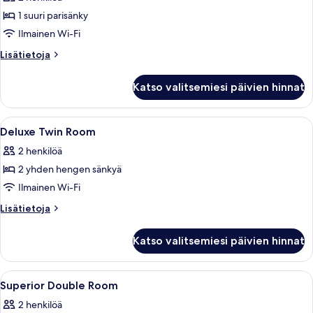
huonetyypin
1 suuri parisänky
Corner
Loft
Ilmainen Wi-Fi
King
Lisätietoja
Lisätietoja
Room
huoneesta
Corner
kuvat
Katso valitsemiesi päivien hinnat
Loft
King
Room
Avaa
Hotellihuone, jossa on kaksi erillistä 
8
Deluxe Twin Room
kaikki
2 henkilöä
huonetyypin
2 yhden hengen sänkyä
Deluxe
Twin
Ilmainen Wi-Fi
Room
Lisätietoja
Lisätietoja
kuvat
huoneesta
Deluxe
Katso valitsemiesi päivien hinnat
Twin
Room
Avaa
Hotellihuone, jossa on sänky, työpöytä, t
11
Superior Double Room
kaikki
2 henkilöä
huonetyypin