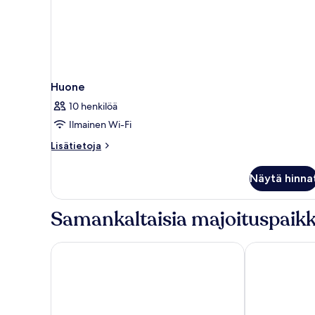
Huone
10 henkilöä
Ilmainen Wi-Fi
Lisätietoja
Lisätietoja
huoneesta
Huone
Näytä hinna
Samankaltaisia majoituspaikk
Traders Hotel Kuala Lumpur
Star Suites K