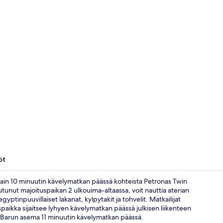
Kuntosali
öt
a vain 10 minuutin kävelymatkan päässä kohteista Petronas Twin
outunut majoituspaikan 2 ulkouima-altaassa, voit nauttia aterian
yptinpuuvillaiset lakanat, kylpytakit ja tohvelit. Matkailijat
Aula
paikka sijaitsee lyhyen kävelymatkan päässä julkisen liikenteen
g Barun asema 11 minuutin kävelymatkan päässä.