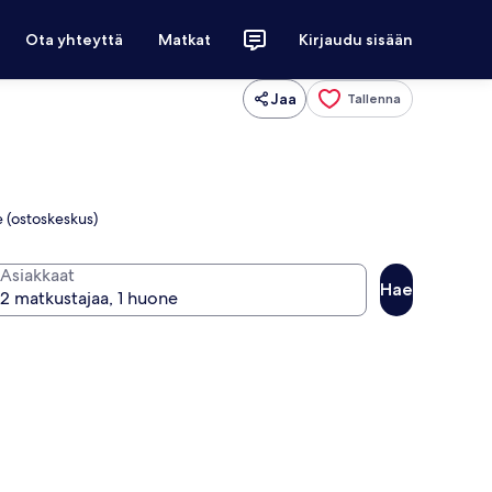
Ota yhteyttä
Matkat
Kirjaudu sisään
Jaa
Tallenna
e (ostoskeskus)
Asiakkaat
Hae