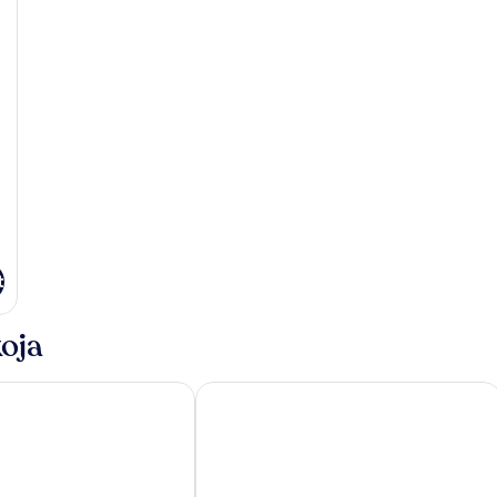
t
oja
LCC
Pan Pacific Serviced Suites Kuala Lum