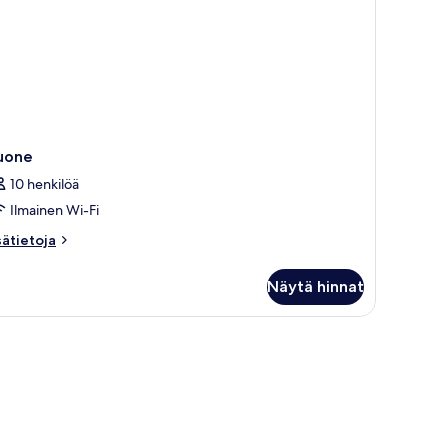
uone
10 henkilöä
Ilmainen Wi-Fi
sätietoja
sätietoja
oneesta
uone
Näytä hinnat