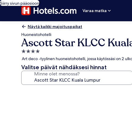
Siirry sivun pääosioon
Varaa matka
Näytä kaikki majoituspaikat
Huoneistohotelli
Ascott Star KLCC Kua
4.0
tähden
Art deco -tyylinen huoneistohotelli, jossa käytössäsi on 2 ul
majoituspaikka
Valitse päivät nähdäksesi hinnat
Minne olet menossa?
Majoituspaikan
Ascott
Star
KLCC
Kuala