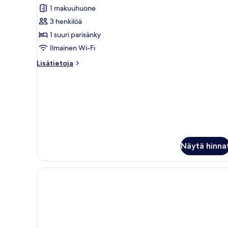
huoneisto,
1 makuuhuone
1
3 henkilöä
makuuhuone
1 suuri parisänky
(KLCC
Ilmainen Wi-Fi
view)
Lisätietoja
Lisätietoja
kuvat
huoneesta
Premier-
huoneisto,
1
makuuhuone
(KLCC
view)
Näytä hinna