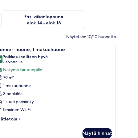
lok. 7 - elok. 9
Tarkista ensi viikonlopun saatavuus elok. 14 - elok. 16
Ensi viikonloppuna
elok. 14 - elok. 16
Näytetään 10/10 huonetta
änky, työpöytä kannettavalla tietokoneella, tuoli, yöpöytä maljakko täynnä k
vaa
Moderni keittiö, jossa on valkoiset kaapit, keske
9
remier-huone, 1 makuuhuone
ikki
Poikkeuksellisen hyvä
uonetyypin
,0
10,0 kautta 10
(2
2 arvostelua
remier-
arvostelua)
Näkymä kaupungille
uone,
79 m²
1 makuuhuone
akuuhuone
3 henkilöä
uvat
1 suuri parisänky
Ilmainen Wi-Fi
sätietoja
sätietoja
oneesta
emier-
Näytä hinnat
one,