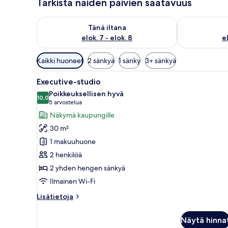
Tarkista näiden päivien saatavuus
Tarkista tämän illan saatavuus elok. 7 - elok. 8
Tarkista huomi
Tänä iltana
elok. 7 - elok. 8
el
Huoneille
Kaikki huoneet
2 sänkyä
1 sänky
3+ sänkyä
saatavilla
Avaa
Moderni hotellihuone, jossa on
olevia
6
Executive-studio
kaikki
suodattimia
Poikkeuksellisen hyvä
huonetyypin
10,0
10,0 kautta 10
(5
5 arvostelua
Executive-
arvostelua)
Näkymä kaupungille
studio
30 m²
kuvat
1 makuuhuone
2 henkilöä
2 yhden hengen sänkyä
Ilmainen Wi-Fi
Lisätietoja
Lisätietoja
huoneesta
Executive-
Näytä hinna
studio