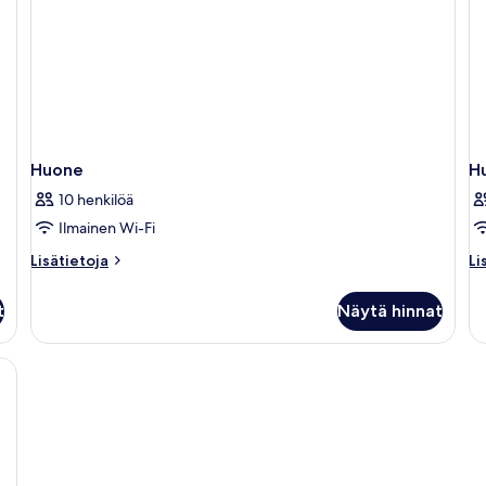
Huone
H
10 henkilöä
Ilmainen Wi-Fi
Lisätietoja
Li
Lisätietoja
Li
huoneesta
hu
Huone
H
t
Näytä hinnat