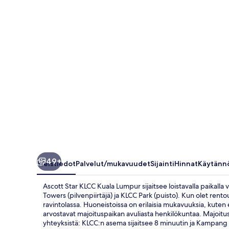
Lumpur
valokuvagalleria
49+
Yleistiedot
Palvelut/mukavuudet
Sijainti
Hinnat
Käytänn
Ascott Star KLCC Kuala Lumpur sijaitsee loistavalla paikall
Towers (pilvenpiirtäjä) ja KLCC Park (puisto). Kun olet rent
ravintolassa. Huoneistoissa on erilaisia mukavuuksia, kuten eg
arvostavat majoituspaikan avuliasta henkilökuntaa. Majoitus
yhteyksistä: KLCC:n asema sijaitsee 8 minuutin ja Kampan