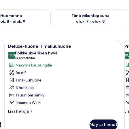
sen saatavuus elok. 8 - elok. 9
Tarkista tämän viikonlopun saatavuus e
Huomenna
Tänä viikonloppuna
ok. 8 - elok. 9
elok. 7 - elok. 9
 suuri sänky, yöpöydät, työpöytä ja taulutelevisio.
Avaa
Moderni hotellihuone, jossa on suuri s
A
7
Deluxe-huone, 1 makuuhuone
P
kaikki
ka
Poikkeuksellisen hyvä
huonetyypin
10,0
h
10
10,0 kautta 10
(14
14 arvostelua
Deluxe-
P
arvostelua)
Näkymä kaupungille
huone,
h
66 m²
1
1
1 makuuhuone
makuuhuone
m
3 henkilöä
kuvat
k
1 suuri parisänky
Ilmainen Wi-Fi
Lisätietoja
Li
Lisätietoja
Li
huoneesta
hu
Deluxe-
Pr
t
Näytä hinnat
huone,
hu