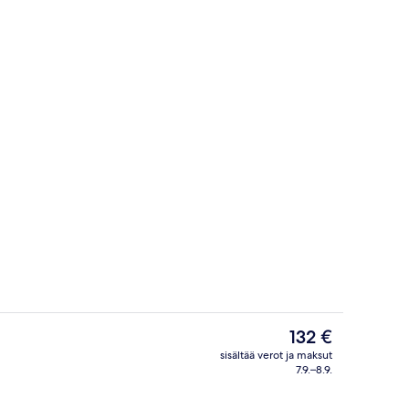
Ravintola
Nykyinen
132 €
hinta
sisältää verot ja maksut
on
7.9.–8.9.
Baari (majoituspaikassa)
132 €