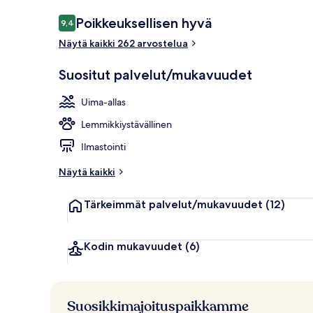
Arvostelut
Poikkeuksellisen hyvä
9,4
9,4 kautta 10.
Näytä kaikki 262 arvostelua
2 ulkouima-al
Suositut palvelut/mukavuudet
Uima-allas
Lemmikkiystävällinen
Ilmastointi
Näytä kaikki
Tärkeimmät palvelut/mukavuudet
(12)
Kodin mukavuudet
(6)
Suosikkimajoituspaikkamme