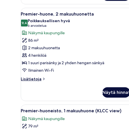
Avaa
Moderni hotellihuone, jossa on 
6
Premier-huone, 2 makuuhuonetta
kaikki
Poikkeuksellisen hyvä
huonetyypin
9,4
9,4 kautta 10
(6
6 arvostelua
Premier-
arvostelua)
Näkymä kaupungille
huone,
86 m²
2
2 makuuhuonetta
makuuhuonetta
4 henkilöä
kuvat
1 suuri parisänky ja 2 yhden hengen sänkyä
Ilmainen Wi-Fi
Lisätietoja
Lisätietoja
huoneesta
Premier-
Näytä hinna
huone,
2
makuuhuonetta
Avaa
Moderni keittiö, jossa on valkois
8
Premier-huoneisto, 1 makuuhuone (KLCC view)
kaikki
Näkymä kaupungille
huonetyypin
79 m²
Premier-