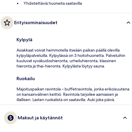
Yhdistettäviä huoneita saatavilla
Erityisominaisuudet
Kylpylä
Asiakkaat voivat hemmotella itseään paikan päällä olevilla
kylpyläpalveluilla. Kylpylässä on 3 hoitohuonetta. Palveluihin
kuuluvat syväkudoshieronta, urheiluhieronta, klassinen
hieronta ja thai-hieronta. Kylpylästa löytyy sauna.
Ruokailu
Majoituspaikan ravintola – buffetravintola, jonka erikoisuutena
on kansainvälinen keittiö. Ravintola tarjoilee aamiaisen ja
illallisen. Lasten ruokalista on saatavilla. Auki joka päivä.
Maksut ja käytännöt