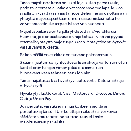
Tässä majoituspaikassa on ulkotiloja, kuten parvekkeita,
patioita ja terasseja, jotka eivät saata soveltua lapsille. Jos
sinulla on kysyttävää asiasta, suosittelemme sinua ottamaan
yhteyttä majoituspaikkaan ennen saapumistasi, jotta he
voivat antaa sinulle tarpeisiisi sopivan huoneen.
Majoituspaikassa on tarjolla yhdistettäviä/vierekkäisiä
huoneita, joiden saatavuus on rajoitettua. Niitä voi pyytää
ottamalla yhteyttä majoituspaikkaan. Yhteystiedot löytyvät
varausvahvistuksesta.
Paikan päällä on asiakkaiden turvana palosammutin.
Sisäänkirjautumisen yhteydessä lisämaksuja varten annetun
luottokortin haltijan nimen pitää olla sama kuin
huonevarauksen tehneen henkilön nimi.
Tämä majoituspaikka hyväksyy luottokortit. Käteismaksuja
ei hyväksytä.
Hyväksytyt luottokortit: Visa, Mastercard, Discover, Diners
Club ja Union Pay
Jos peruutat varauksesi, sinua koskee majoittajan
peruutuskäytäntö. EU:n kuluttajan oikeuksia koskevien
säädösten mukaisesti peruutusoikeus ei koske
majoitusvarauspalveluita.