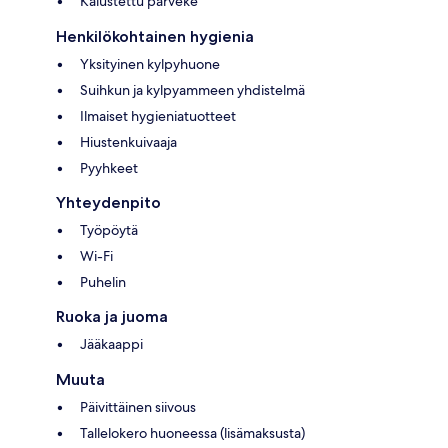
Kalustettu parveke
Henkilökohtainen hygienia
Yksityinen kylpyhuone
Suihkun ja kylpyammeen yhdistelmä
Ilmaiset hygieniatuotteet
Hiustenkuivaaja
Pyyhkeet
Yhteydenpito
Työpöytä
Wi-Fi
Puhelin
Ruoka ja juoma
Jääkaappi
Muuta
Päivittäinen siivous
Tallelokero huoneessa (lisämaksusta)