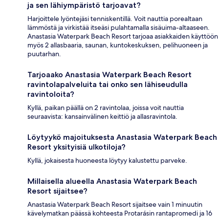
ja sen lähiympäristö tarjoavat?
Harjoittele lyöntejäsi tenniskentillä. Voit nauttia porealtaan
lämmöstä ja virkistää itseäsi pulahtamalla sisäuima-altaaseen.
Anastasia Waterpark Beach Resort tarjoaa asiakkaiden käyttöön
myös 2 allasbaaria, saunan, kuntokeskuksen, pelihuoneen ja
puutarhan.
Tarjoaako Anastasia Waterpark Beach Resort
ravintolapalveluita tai onko sen lähiseudulla
ravintoloita?
Kyllä, paikan päällä on 2 ravintolaa, joissa voit nauttia
seuraavista: kansainvälinen keittiö ja allasravintola.
Löytyykö majoituksesta Anastasia Waterpark Beach
Resort yksityisiä ulkotiloja?
Kyllä, jokaisesta huoneesta löytyy kalustettu parveke.
Millaisella alueella Anastasia Waterpark Beach
Resort sijaitsee?
Anastasia Waterpark Beach Resort sijaitsee vain 1 minuutin
kävelymatkan päässä kohteesta Protarásin rantapromedi ja 16