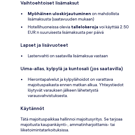
Vaihtoehtoiset lisämaksut
Myöhäinen uloskirjautuminen
on mahdollista
lisämaksusta (saatavuuden mukaan)
Hotellihuoneissa olevia
tallelokeroja
voi käyttää 2.50
EUR:n suuruisesta lisämaksusta per päivä
Lapset ja lisävuoteet
Lastenvahti on saatavilla lisämaksua vastaan
Uima-allas, kylpylä ja kuntosali (jos saatavilla)
Hierontapalvelut ja kylpylähoidot on varattava
majoituspaikasta ennen matkan alkua. Yhteystiedot
löytyvät varauksen jälkeen lähetetystä
varausvahvistuksesta.
Käytännöt
Tätä majoituspaikkaa hallinnoi majoitusyritys. Se tarjoaa
majoitusta kaupankäynti-, ammatinharjoittamis- tai
liiketoimintatarkoituksissa.