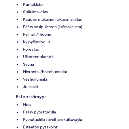
Kuntoklubi
Sisäuima-allas
Kauden mukainen ulkouima-allas
Pääsy vesipuistoon (lisämaksusta)
Pelihalli/-huone
Kylpyläpalvelut
Poreallas
Ulkotenniskenttä
Sauna
Hieronta-/hoitohuoneita
Vesiliukumäki
Juhlasali
Esteettömyys
Hissi
Pääsy pyörätuolilla
Pyörätuolille soveltuva kulkuväylä
Esteetön pysäköinti