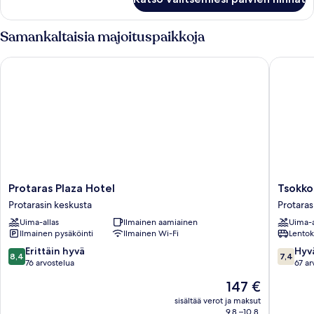
Samankaltaisia majoituspaikkoja
Protaras Plaza Hotel
Tsokkos 
Protaras
Tsokkos
Protaras Plaza Hotel
Tsokko
Plaza
Protaras
Protarasin keskusta
Protaras
Hotel
Hotel
Uima-allas
Ilmainen aamiainen
Uima-a
Protarasin
Protaras
Ilmainen pysäköinti
Ilmainen Wi-Fi
Lentok
keskusta
keskust
8.4
7.4
Erittäin hyvä
Hyv
8,4
7,4
kautta
kautta
76 arvostelua
67 ar
10,
10,
Hinta
147 €
Erittäin
Hyvä,
on
hyvä,
67
sisältää verot ja maksut
147 €
9.8.–10.8.
76
arvostel