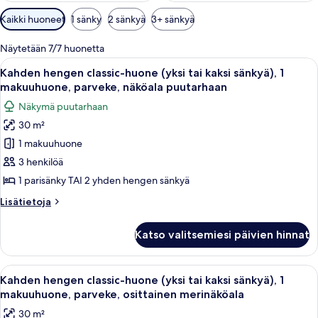
Huoneille
Kaikki huoneet
1 sänky
2 sänkyä
3+ sänkyä
saatavilla
olevia
Näytetään 7/7 huonetta
suodattimia
Avaa
Hotellihuone, jossa on suuri sänky, työpö
4
Kahden hengen classic-huone (yksi tai kaksi sänkyä), 1
kaikki
makuuhuone, parveke, näköala puutarhaan
huonetyypin
Näkymä puutarhaan
Kahden
30 m²
hengen
1 makuuhuone
classic-
huone
3 henkilöä
(yksi
1 parisänky TAI 2 yhden hengen sänkyä
tai
Lisätietoja
Lisätietoja
kaksi
huoneesta
sänkyä),
Kahden
Katso valitsemiesi päivien hinnat
hengen
1
classic-
makuuhuone,
huone
Avaa
Hotellihuone, jossa on suuri sänky, työpö
parveke,
7
(yksi
Kahden hengen classic-huone (yksi tai kaksi sänkyä), 1
kaikki
tai
näköala
makuuhuone, parveke, osittainen merinäköala
kaksi
huonetyypin
puutarhaan
30 m²
sänkyä),