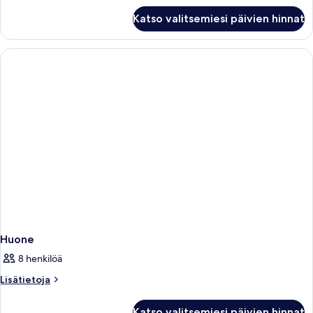
Huone
Katso valitsemiesi päivien hinnat
Huone
8 henkilöä
Lisätietoja
Lisätietoja
huoneesta
Huone
Katso valitsemiesi päivien hinnat