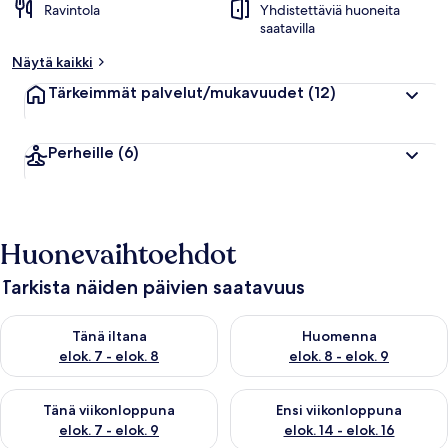
Ravintola
Yhdistettäviä huoneita
saatavilla
Näytä kaikki
Tärkeimmät palvelut/mukavuudet
(12)
Perheille
(6)
Huonevaihtoehdot
Tarkista näiden päivien saatavuus
Tarkista tämän illan saatavuus elok. 7 - elok. 8
Tarkista huomisen saatavuus el
Tänä iltana
Huomenna
elok. 7 - elok. 8
elok. 8 - elok. 9
Tarkista tämän viikonlopun saatavuus elok. 7 - elok. 9
Tarkista ensi viikonlopun saatav
Tänä viikonloppuna
Ensi viikonloppuna
elok. 7 - elok. 9
elok. 14 - elok. 16