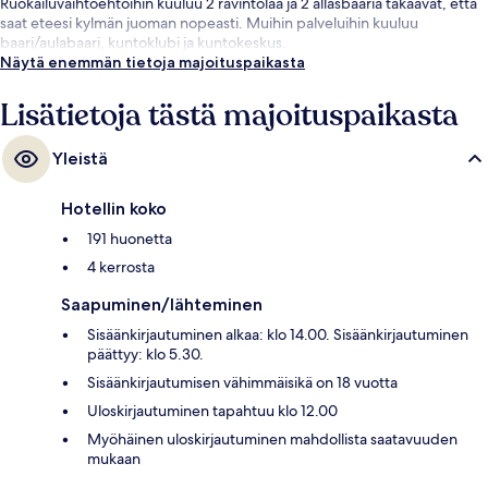
Ruokailuvaihtoehtoihin kuuluu 2 ravintolaa ja 2 allasbaaria takaavat, että
saat eteesi kylmän juoman nopeasti. Muihin palveluihin kuuluu
baari/aulabaari, kuntoklubi ja kuntokeskus.
Näytä enemmän tietoja majoituspaikasta
Lisätietoja tästä majoituspaikasta
Yleistä
Hotellin koko
191 huonetta
4 kerrosta
Saapuminen/lähteminen
Sisäänkirjautuminen alkaa: klo 14.00. Sisäänkirjautuminen
päättyy: klo 5.30.
Sisäänkirjautumisen vähimmäisikä on 18 vuotta
Uloskirjautuminen tapahtuu klo 12.00
Myöhäinen uloskirjautuminen mahdollista saatavuuden
mukaan