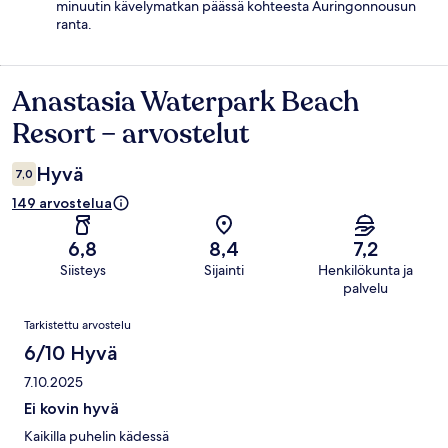
minuutin kävelymatkan päässä kohteesta Auringonnousun
ranta.
Anastasia Waterpark Beach
Arvostelut
Resort – arvostelut
Hyvä
7,0
149 arvostelua
6,8
8,4
7,2
Siisteys
Sijainti
Henkilökunta ja
palvelu
Arvostelut
Tarkistettu arvostelu
6/10 Hyvä
7.10.2025
Ei kovin hyvä
Kaikilla puhelin kädessä