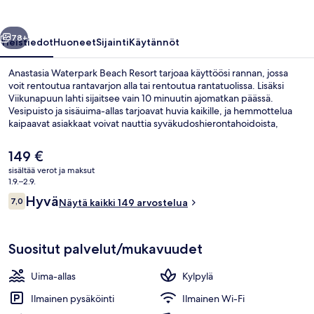
llinen
Seuraava
78+
Yleistiedot
Huoneet
Sijainti
Käytännöt
Anastasia Waterpark Beach Resort tarjoaa käyttöösi rannan, jossa
voit rentoutua rantavarjon alla tai rentoutua rantatuolissa. Lisäksi
Viikunapuun lahti sijaitsee vain 10 minuutin ajomatkan päässä.
Vesipuisto ja sisäuima-allas tarjoavat huvia kaikille, ja hemmottelua
kaipaavat asiakkaat voivat nauttia syväkudoshierontahoidoista,
kasvohoidoista ja vartalohoidoista. Ruokailuvaihtoehtoihin kuuluu 2
ravintolaa ja 2 allasbaaria takaavat, että saat eteesi kylmän juoman
Nykyinen
149 €
nopeasti. Muihin palveluihin kuuluu baari/aulabaari, kuntoklubi ja
hinta
sisältää verot ja maksut
kuntokeskus.
on
1.9.–2.9.
Sisäuima-allas, kauden mukainen ulkou
149 €
Arvostelut
Hyvä
7,0
Näytä kaikki 149 arvostelua
7,0 kautta 10.
Suositut palvelut/mukavuudet
Uima-allas
Kylpylä
Ilmainen pysäköinti
Ilmainen Wi-Fi