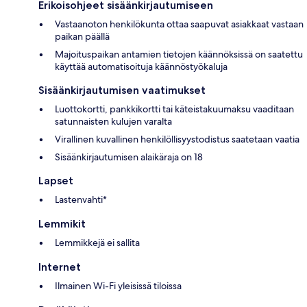
Erikoisohjeet sisäänkirjautumiseen
Vastaanoton henkilökunta ottaa saapuvat asiakkaat vastaan
paikan päällä
Majoituspaikan antamien tietojen käännöksissä on saatettu
käyttää automatisoituja käännöstyökaluja
Sisäänkirjautumisen vaatimukset
Luottokortti, pankkikortti tai käteistakuumaksu vaaditaan
satunnaisten kulujen varalta
Virallinen kuvallinen henkilöllisyystodistus saatetaan vaatia
Sisäänkirjautumisen alaikäraja on 18
Lapset
Lastenvahti*
Lemmikit
Lemmikkejä ei sallita
Internet
Ilmainen Wi-Fi yleisissä tiloissa