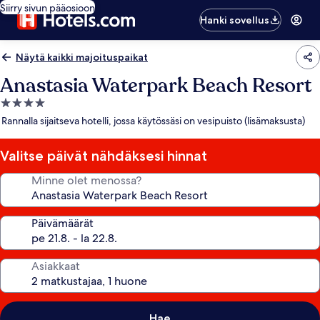
Siirry sivun pääosioon
Hanki sovellus
Näytä kaikki majoituspaikat
Anastasia Waterpark Beach Resort
4.0
tähden
Rannalla sijaitseva hotelli, jossa käytössäsi on vesipuisto (lisämaksusta)
majoituspaikka
Valitse päivät nähdäksesi hinnat
Minne olet menossa?
Päivämäärät
Asiakkaat
Hae