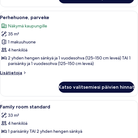
1
classic-
makuuhuone,
huone
Avaa
Hotellihuone, jossa on suuri sänky, työ
parveke,
5
(yksi
Perhehuone, parveke
kaikki
tai
merinäköala
Näkymä kaupungille
kaksi
huonetyypin
kuvat
sänkyä),
35 m²
Perhehuone,
1
parveke
1 makuuhuone
makuuhuone,
kuvat
parveke,
4 henkilöä
merinäköala
2 yhden hengen sänkyä ja 1 vuodesohva (125–150 cm leveä) TAI 1
parisänky ja 1 vuodesohva (125–150 cm leveä)
Lisätietoja
Lisätietoja
huoneesta
Perhehuone,
Katso valitsemiesi päivien hinnat
parveke
Avaa
Minibaari, työpöytä, pimennysverhot, 
1
Family room standard
kaikki
33 m²
huonetyypin
4 henkilöä
Family
room
1 parisänky TAI 2 yhden hengen sänkyä