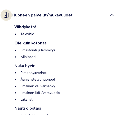
Huoneen palvelut/mukavuudet
Viihdykettä
Televisio
Ole kuin kotonasi
Ilmastointi ja lämmitys
Minibaari
Nuku hyvin
Pimennysverhot
Äänieristetyt huoneet
Ilmainen vauvansänky
Ilmainen lisä-/varavuode
Lakanat
Nauti olostasi