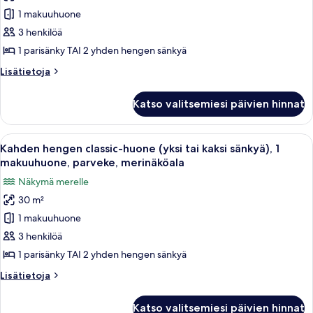
Kahden
kuvat
1
1 makuuhuone
hengen
makuuhuone,
3 henkilöä
classic-
parveke,
näköala
huone
1 parisänky TAI 2 yhden hengen sänkyä
puutarhaan
(yksi
Lisätietoja
Lisätietoja
tai
huoneesta
Kahden
kaksi
Katso valitsemiesi päivien hinnat
hengen
sänkyä),
classic-
1
huone
Avaa
Hotellihuone, jossa on parveke, sinisel
9
makuuhuone,
(yksi
Kahden hengen classic-huone (yksi tai kaksi sänkyä), 1
kaikki
tai
parveke,
makuuhuone, parveke, merinäköala
kaksi
huonetyypin
osittainen
Näkymä merelle
sänkyä),
Kahden
merinäköala
1
30 m²
hengen
makuuhuone,
kuvat
1 makuuhuone
classic-
parveke,
osittainen
huone
3 henkilöä
merinäköala
(yksi
1 parisänky TAI 2 yhden hengen sänkyä
tai
Lisätietoja
Lisätietoja
kaksi
huoneesta
sänkyä),
Kahden
Katso valitsemiesi päivien hinnat
hengen