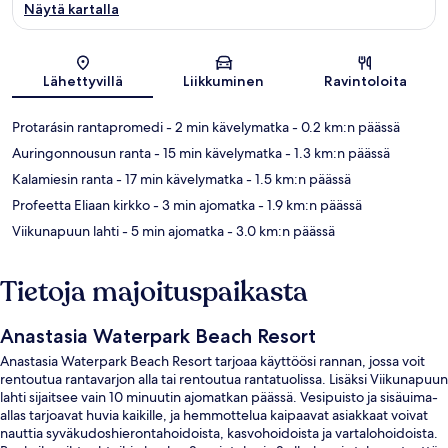
Näytä kartalla
Kartta
Lähettyvillä
Liikkuminen
Ravintoloita
Protarásin rantapromedi
- 2 min kävelymatka
- 0.2 km:n päässä
Auringonnousun ranta
- 15 min kävelymatka
- 1.3 km:n päässä
Kalamiesin ranta
- 17 min kävelymatka
- 1.5 km:n päässä
Profeetta Eliaan kirkko
- 3 min ajomatka
- 1.9 km:n päässä
Viikunapuun lahti
- 5 min ajomatka
- 3.0 km:n päässä
Tietoja majoituspaikasta
Anastasia Waterpark Beach Resort
Anastasia Waterpark Beach Resort tarjoaa käyttöösi rannan, jossa voit
rentoutua rantavarjon alla tai rentoutua rantatuolissa. Lisäksi Viikunapuun
lahti sijaitsee vain 10 minuutin ajomatkan päässä. Vesipuisto ja sisäuima-
allas tarjoavat huvia kaikille, ja hemmottelua kaipaavat asiakkaat voivat
nauttia syväkudoshierontahoidoista, kasvohoidoista ja vartalohoidoista.