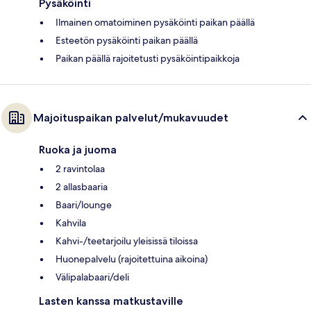
Pysäköinti
Ilmainen omatoiminen pysäköinti paikan päällä
Esteetön pysäköinti paikan päällä
Paikan päällä rajoitetusti pysäköintipaikkoja
Majoituspaikan palvelut/mukavuudet
Ruoka ja juoma
2 ravintolaa
2 allasbaaria
Baari/lounge
Kahvila
Kahvi-/teetarjoilu yleisissä tiloissa
Huonepalvelu (rajoitettuina aikoina)
Välipalabaari/deli
Lasten kanssa matkustaville