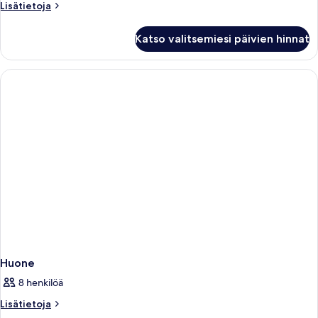
standard
Lisätietoja
Lisätietoja
kuvat
huoneesta
Family
Katso valitsemiesi päivien hinnat
room
standard
Huone
8 henkilöä
Lisätietoja
Lisätietoja
huoneesta