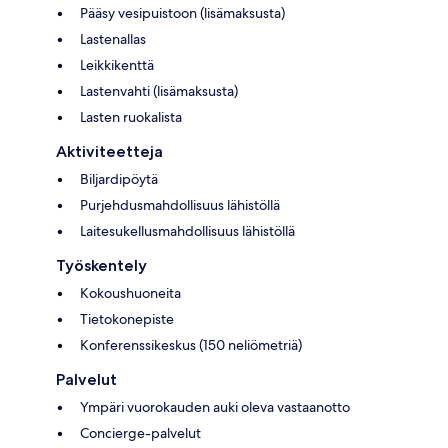
Pääsy vesipuistoon (lisämaksusta)
Lastenallas
Leikkikenttä
Lastenvahti (lisämaksusta)
Lasten ruokalista
Aktiviteetteja
Biljardipöytä
Purjehdusmahdollisuus lähistöllä
Laitesukellusmahdollisuus lähistöllä
Työskentely
Kokoushuoneita
Tietokonepiste
Konferenssikeskus (150 neliömetriä)
Palvelut
Ympäri vuorokauden auki oleva vastaanotto
Concierge-palvelut