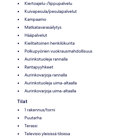
Kiertoajelu-/lippupalvelu
Kuivapesula/pesulapalvelut
Kampaamo
Matkatavarasäilytys
Hääpalvelut
Kielitaitoinen henkilökunta
Polkupyörien vuokrausmahdollisuus
Aurinkotuoleja rannalla
Rantapyyhkeet
Aurinkovarjoja rannalla
Aurinkotuoleja uima-altaalla
Aurinkovarjoja uima-altaalla
Tilat
1 rakennus/torni
Puutarha
Terassi
Televisio yleisissä tiloissa