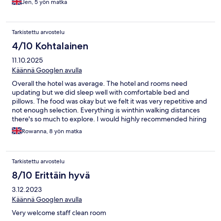
Jen, 5 yön matka
Tarkistettu arvostelu
4/10 Kohtalainen
11.10.2025
Käännä Googlen avulla
Overall the hotel was average. The hotel and rooms need
updating but we did sleep well with comfortable bed and
pillows. The food was okay but we felt it was very repetitive and
not enough selection. Everything is winthin walking distances
there's so much to explore. I would highly recommended hiring
a buggy for the whole day. We explored 4 of the best beaches
Rowanna, 8 yön matka
on the island. Overall we have had an amazing holiday and will
definitely be coming back to Cyrpus 🏝
Tarkistettu arvostelu
8/10 Erittäin hyvä
3.12.2023
Käännä Googlen avulla
Very welcome staff clean room