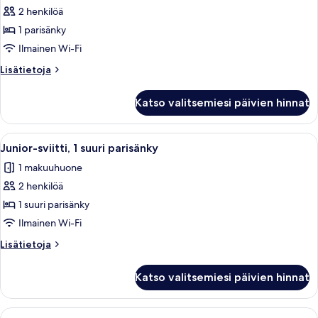
2 henkilöä
Kahden
hengen
1 parisänky
huone,
Ilmainen Wi-Fi
puutarha-
Lisätietoja
Lisätietoja
alue
huoneesta
kuvat
Kahden
Katso valitsemiesi päivien hinnat
hengen
huone,
puutarha-
Avaa
Hotellihuoneessa on sänky, työpöytä, s
6
alue
Junior-sviitti, 1 suuri parisänky
kaikki
1 makuuhuone
huonetyypin
2 henkilöä
Junior-
sviitti,
1 suuri parisänky
1
Ilmainen Wi-Fi
suuri
Lisätietoja
Lisätietoja
parisänky
huoneesta
kuvat
Junior-
Katso valitsemiesi päivien hinnat
sviitti,
1
suuri
Avaa
Hotellihuone, jossa on sänky, sohva, ty