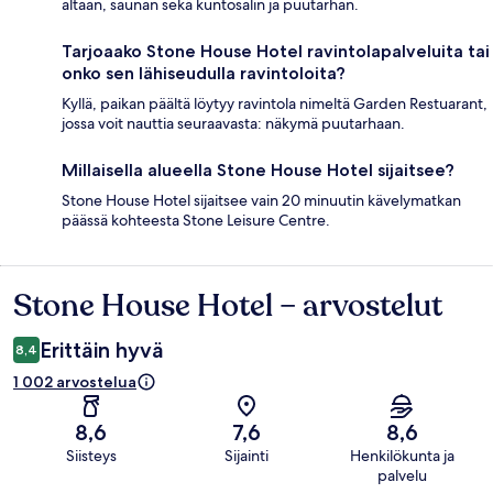
altaan, saunan sekä kuntosalin ja puutarhan.
Tarjoaako Stone House Hotel ravintolapalveluita tai
onko sen lähiseudulla ravintoloita?
Kyllä, paikan päältä löytyy ravintola nimeltä Garden Restuarant,
jossa voit nauttia seuraavasta: näkymä puutarhaan.
Millaisella alueella Stone House Hotel sijaitsee?
Stone House Hotel sijaitsee vain 20 minuutin kävelymatkan
päässä kohteesta Stone Leisure Centre.
Stone House Hotel – arvostelut
Arvostelut
Erittäin hyvä
8,4
1 002 arvostelua
8,6
7,6
8,6
Siisteys
Sijainti
Henkilökunta ja
palvelu