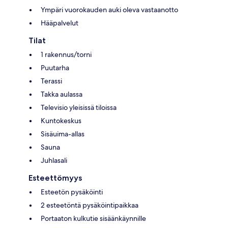
Ympäri vuorokauden auki oleva vastaanotto
Hääpalvelut
Tilat
1 rakennus/torni
Puutarha
Terassi
Takka aulassa
Televisio yleisissä tiloissa
Kuntokeskus
Sisäuima-allas
Sauna
Juhlasali
Esteettömyys
Esteetön pysäköinti
2 esteetöntä pysäköintipaikkaa
Portaaton kulkutie sisäänkäynnille