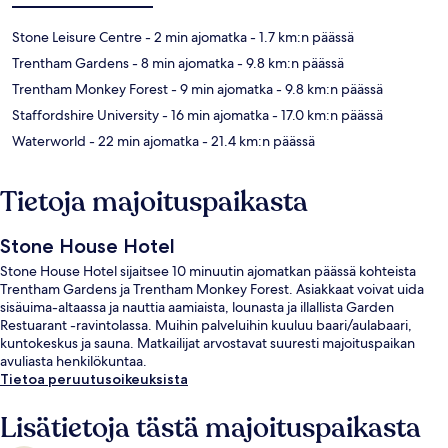
Stone Leisure Centre
- 2 min ajomatka
- 1.7 km:n päässä
Trentham Gardens
- 8 min ajomatka
- 9.8 km:n päässä
Trentham Monkey Forest
- 9 min ajomatka
- 9.8 km:n päässä
Staffordshire University
- 16 min ajomatka
- 17.0 km:n päässä
Waterworld
- 22 min ajomatka
- 21.4 km:n päässä
Tietoja majoituspaikasta
Stone House Hotel
Stone House Hotel sijaitsee 10 minuutin ajomatkan päässä kohteista
Trentham Gardens ja Trentham Monkey Forest. Asiakkaat voivat uida
sisäuima-altaassa ja nauttia aamiaista, lounasta ja illallista Garden
Restuarant -ravintolassa. Muihin palveluihin kuuluu baari/aulabaari,
kuntokeskus ja sauna. Matkailijat arvostavat suuresti majoituspaikan
avuliasta henkilökuntaa.
Tietoa peruutusoikeuksista
Lisätietoja tästä majoituspaikasta