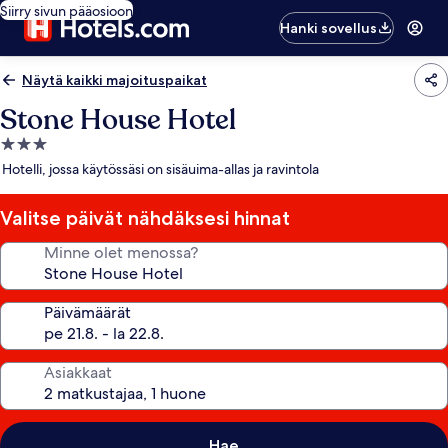
Siirry sivun pääosioon
Hanki sovellus
Näytä kaikki majoituspaikat
Stone House Hotel
3.0
tähden
Hotelli, jossa käytössäsi on sisäuima-allas ja ravintola
majoituspaikka
Valitse päivät nähdäksesi hinnat
Minne olet menossa?
Päivämäärät
Asiakkaat
Hae