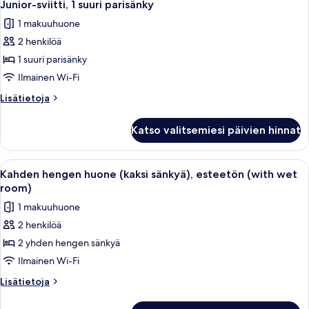
12
parisänky
Junior-sviitti, 1 suuri parisänky
kaikki
1 makuuhuone
huonetyypin
2 henkilöä
Junior-
sviitti,
1 suuri parisänky
1
Ilmainen Wi-Fi
suuri
Lisätietoja
Lisätietoja
parisänky
huoneesta
kuvat
Junior-
Katso valitsemiesi päivien hinnat
sviitti,
1
suuri
Avaa
Hotellihuoneessa on kaksi sänkyä, joi
6
parisänky
Kahden hengen huone (kaksi sänkyä), esteetön (with wet
kaikki
room)
huonetyypin
1 makuuhuone
Kahden
2 henkilöä
hengen
2 yhden hengen sänkyä
huone
(kaksi
Ilmainen Wi-Fi
sänkyä),
Lisätietoja
Lisätietoja
esteetön
huoneesta
Kahden