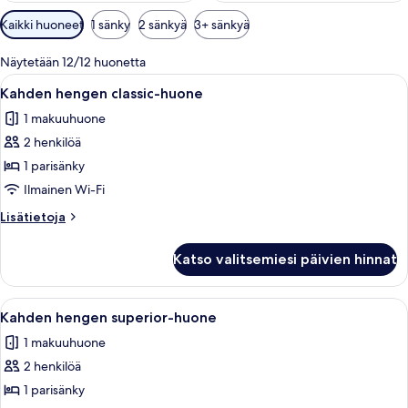
Huoneille
Kaikki huoneet
1 sänky
2 sänkyä
3+ sänkyä
saatavilla
olevia
Näytetään 12/12 huonetta
suodattimia
Avaa
Hotellihuone, jossa on kuviollinen tapet
9
Kahden hengen classic-huone
kaikki
1 makuuhuone
huonetyypin
2 henkilöä
Kahden
hengen
1 parisänky
classic-
Ilmainen Wi-Fi
huone
Lisätietoja
Lisätietoja
kuvat
huoneesta
Kahden
Katso valitsemiesi päivien hinnat
hengen
classic-
huone
Avaa
Hotellihuone, jossa on puinen sänky, ty
6
Kahden hengen superior-huone
kaikki
1 makuuhuone
huonetyypin
2 henkilöä
Kahden
hengen
1 parisänky