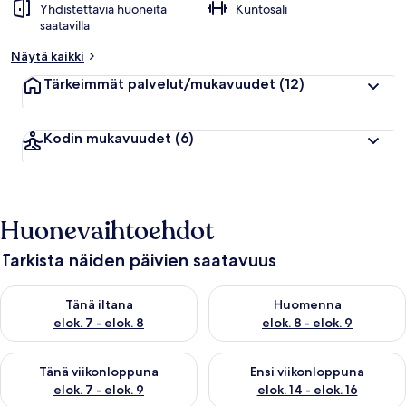
Yhdistettäviä huoneita
Kuntosali
saatavilla
Näytä kaikki
Tärkeimmät palvelut/mukavuudet
(12)
Kodin mukavuudet
(6)
Huonevaihtoehdot
Tarkista näiden päivien saatavuus
Tarkista tämän illan saatavuus elok. 7 - elok. 8
Tarkista huomisen saatavuus el
Tänä iltana
Huomenna
elok. 7 - elok. 8
elok. 8 - elok. 9
Tarkista tämän viikonlopun saatavuus elok. 7 - elok. 9
Tarkista ensi viikonlopun saatav
Tänä viikonloppuna
Ensi viikonloppuna
elok. 7 - elok. 9
elok. 14 - elok. 16