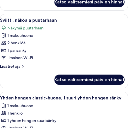
(with
Katso valitsemiesi päivien hinnat
hengen
wet
huone
room)
(kaksi
Avaa
Hotellihuone, jossa on suuri sänky, työ
8
kuvat
sänkyä),
Sviitti, näköala puutarhaan
kaikki
esteetön
Näkymä puutarhaan
(with
huonetyypin
wet
1 makuuhuone
Sviitti,
room)
näköala
2 henkilöä
puutarhaan
1 parisänky
kuvat
Ilmainen Wi-Fi
Lisätietoja
Lisätietoja
huoneesta
Sviitti,
Katso valitsemiesi päivien hinnat
näköala
puutarhaan
Avaa
Hotellihuone, jossa on sänky, työpöytä
5
Yhden hengen classic-huone, 1 suuri yhden hengen sänky
kaikki
1 makuuhuone
huonetyypin
1 henkilö
Yhden
hengen
1 yhden hengen suuri sänky
classic-