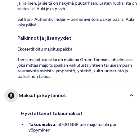
ja illallisen, ja sieltä on näkymä puutarhaan. Lasten ruokalista on
saatavilla. Auki joka päivä.
Saffron- Authentic Indian – perheravintola paikanpäällä. Auki
joka päivä
Palkinnot ja jäsenyydet
Ekosertifioitu majoituspaikka
Tämä majoituspaikka on mukana Green Tourism -ohjelmassa,
joka mittaa majoituspaikan vaikutusta yhteen tai useampaan
seuraavista asioista: ympäristö, yhteisö, kulttuuriperintö ja
paikallinen talous.
Maksut ja käytännöt
Hyvitettävät takuumaksut
Takuumaksu:
50.00 GBP per majoitustila per
yöpyminen