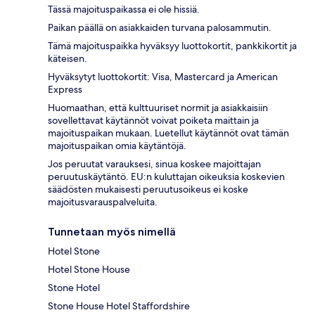
Tässä majoituspaikassa ei ole hissiä.
Paikan päällä on asiakkaiden turvana palosammutin.
Tämä majoituspaikka hyväksyy luottokortit, pankkikortit ja
käteisen.
Hyväksytyt luottokortit: Visa, Mastercard ja American
Express
Huomaathan, että kulttuuriset normit ja asiakkaisiin
sovellettavat käytännöt voivat poiketa maittain ja
majoituspaikan mukaan. Luetellut käytännöt ovat tämän
majoituspaikan omia käytäntöjä.
Jos peruutat varauksesi, sinua koskee majoittajan
peruutuskäytäntö. EU:n kuluttajan oikeuksia koskevien
säädösten mukaisesti peruutusoikeus ei koske
majoitusvarauspalveluita.
Tunnetaan myös nimellä
Hotel Stone
Hotel Stone House
Stone Hotel
Stone House Hotel Staffordshire