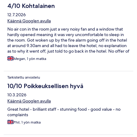
4/10 Kohtalainen
12.7.2026
Käännä Googlen avulla
No air con in the room just a very noisy fan and a window that
hardly opened meaning it was very uncomfortable to sleep in
the room. Got woken up by the fire alarm going off in the hotel
at around 9.30am and all had to leave the hotel, no explanation
as to why it went off, just told to go back in the hotel. No offer of
compensation like a later check out or anything. Staff are nice,
Megan, 1 yön matka
especially the cleaners. Probably would’ve been a nice stay in
the winter with no fire alarm as a wake up call.
Tarkistettu arvostelu
10/10 Poikkeuksellisen hyvä
10.3.2026
Käännä Googlen avulla
Great hotel - brilliant staff - stunning food - good value - no
complaints
Phil, 1 yön matka