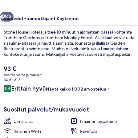
llinen
Seuraava
102+
Yleistiedot
Huoneet
Sijainti
Käytännöt
Stone House Hotel sijaitsee 10 minuutin ajomatkan päässä kohteista
Trentham Gardens ja Trentham Monkey Forest. Asiakkaat voivat uida
sisäuima-altaassa ja nauttia aamiaista, lounasta ja illallista Garden
Restuarant -ravintolassa. Muihin palveluihin kuuluu baari/aulabaari,
kuntokeskus ja sauna. Matkailijat arvostavat suuresti majoituspaikan
avuliasta henkilökuntaa.
Nykyinen
93 €
hinta
sisältää verot ja maksut
on
30.8.–31.8.
Työpöytä, silitysrauta/-lauta, ilmainen W
93 €
Arvostelut
Erittäin hyvä
8,4
Näytä kaikki 1 002 arvostelua
8,4 kautta 10.
Suositut palvelut/mukavuudet
Uima-allas
Ilmainen pysäköinti
Ilmainen Wi-Fi
Ravintola