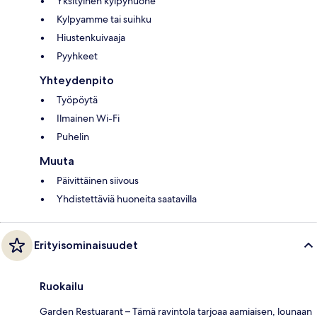
Yksityinen kylpyhuone
Kylpyamme tai suihku
Hiustenkuivaaja
Pyyhkeet
Yhteydenpito
Työpöytä
Ilmainen Wi-Fi
Puhelin
Muuta
Päivittäinen siivous
Yhdistettäviä huoneita saatavilla
Erityisominaisuudet
Ruokailu
Garden Restuarant – Tämä ravintola tarjoaa aamiaisen, lounaan