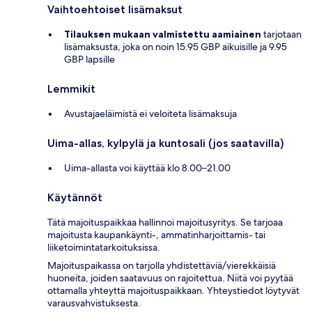
Vaihtoehtoiset lisämaksut
Tilauksen mukaan valmistettu aamiainen
tarjotaan
lisämaksusta, joka on noin 15.95 GBP aikuisille ja 9.95
GBP lapsille
Lemmikit
Avustajaeläimistä ei veloiteta lisämaksuja
Uima-allas, kylpylä ja kuntosali (jos saatavilla)
Uima-allasta voi käyttää klo 8.00–21.00
Käytännöt
Tätä majoituspaikkaa hallinnoi majoitusyritys. Se tarjoaa
majoitusta kaupankäynti-, ammatinharjoittamis- tai
liiketoimintatarkoituksissa.
Majoituspaikassa on tarjolla yhdistettäviä/vierekkäisiä
huoneita, joiden saatavuus on rajoitettua. Niitä voi pyytää
ottamalla yhteyttä majoituspaikkaan. Yhteystiedot löytyvät
varausvahvistuksesta.