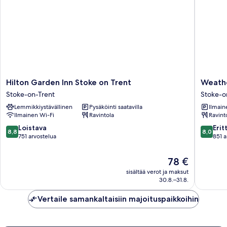
Hilton
Weathe
Hilton Garden Inn Stoke on Trent
Weathe
Garden
Hotel
Stoke-on-Trent
Stoke-o
Inn
by
Lemmikkiystävällinen
Pysäköinti saatavilla
Ilmain
Stoke
Greene
Ilmainen Wi-Fi
Ravintola
Ravint
on
King
Trent
Inns
8.8
8.0
Loistava
Erit
8,8
8,0
Stoke-
Stoke-
kautta
kautta
751 arvostelua
851 a
on-
on-
10,
10,
Trent
Trent
Loistava,
Erittäin
Hinta
78 €
751
hyvä,
on
sisältää verot ja maksut
arvostelua
851
78 €
30.8.–31.8.
arvostel
Vertaile samankaltaisiin majoituspaikkoihin