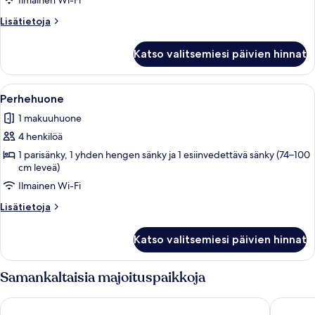
Ilmainen Wi-Fi
huone,
Lisätietoja
Lisätietoja
1
huoneesta
suuri
Yhden
Katso valitsemiesi päivien hinnat
hengen
yhden
classic-
hengen
huone,
Avaa
Hotellihuone, jossa on kaksi erillistä s
sänky
1
1
Perhehuone
kaikki
suuri
kuvat
1 makuuhuone
yhden
huonetyypin
hengen
4 henkilöä
Perhehuone
sänky
kuvat
1 parisänky, 1 yhden hengen sänky ja 1 esiinvedettävä sänky (74–100
cm leveä)
Ilmainen Wi-Fi
Lisätietoja
Lisätietoja
huoneesta
Perhehuone
Katso valitsemiesi päivien hinnat
Samankaltaisia majoituspaikkoja
Hilton Garden Inn Stoke on Trent
Weatherv