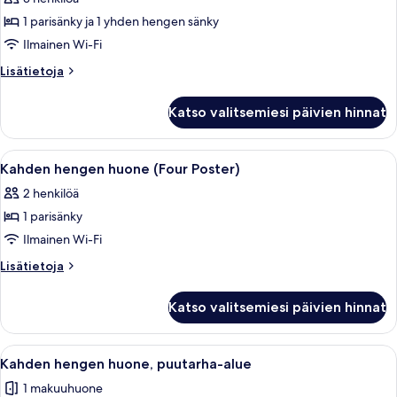
Perhehuone
kuvat
1 parisänky ja 1 yhden hengen sänky
Ilmainen Wi-Fi
Lisätietoja
Lisätietoja
huoneesta
Perhehuone
Katso valitsemiesi päivien hinnat
Avaa
Nelipylväinen sänky, jossa on katos, k
4
Kahden hengen huone (Four Poster)
kaikki
2 henkilöä
huonetyypin
1 parisänky
Kahden
hengen
Ilmainen Wi-Fi
huone
Lisätietoja
Lisätietoja
(Four
huoneesta
Kahden
Poster)
Katso valitsemiesi päivien hinnat
hengen
kuvat
huone
(Four
Avaa
Hotellihuone, jossa on sänky, kaksi yöpö
5
Poster)
Kahden hengen huone, puutarha-alue
kaikki
1 makuuhuone
huonetyypin