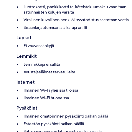
Luottokortti, pankkikortti tai käteistakuumaksu vaaditaan
satunnaisten kulujen varalta
Virallinen kuvallinen henkilöllisyystodistus saatetaan vaatia
Sisäänkirjautumisen alaikäraja on 18
Lapset
Ei vauvansänkyjä
Lemmikit
Lemmikkejä ei sallita
Avustajaeläimet tervetulleita
Internet
Ilmainen Wi-Fi yleisissä tiloissa
Ilmainen Wi-Fi huoneissa
Pysäköinti
Ilmainen omatoiminen pysäköinti paikan päällä
Esteetön pysäköinti paikan päällä
Sähköajoneuvojen latauspiste paikan päällä