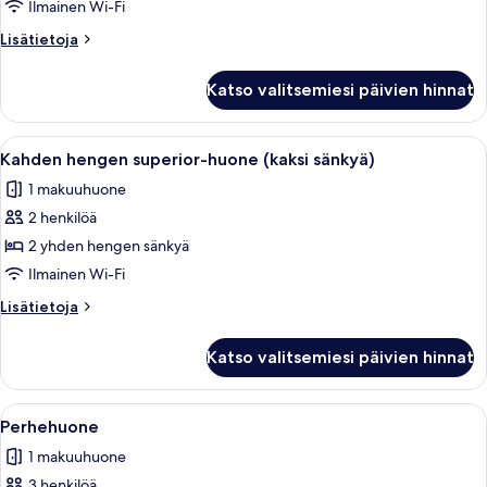
superior-
Ilmainen Wi-Fi
huone
Lisätietoja
Lisätietoja
kuvat
huoneesta
Kahden
Katso valitsemiesi päivien hinnat
hengen
superior-
huone
Avaa
Hotellihuone, jossa on kaksi sänkyä, ty
5
Kahden hengen superior-huone (kaksi sänkyä)
kaikki
1 makuuhuone
huonetyypin
2 henkilöä
Kahden
hengen
2 yhden hengen sänkyä
superior-
Ilmainen Wi-Fi
huone
Lisätietoja
Lisätietoja
(kaksi
huoneesta
sänkyä)
Kahden
Katso valitsemiesi päivien hinnat
hengen
kuvat
superior-
huone
Avaa
Hotellihuone, jossa on kaksi sänkyä, pie
6
(kaksi
Perhehuone
kaikki
sänkyä)
1 makuuhuone
huonetyypin
3 henkilöä