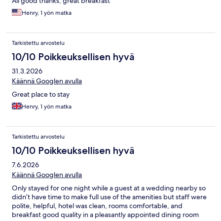
All good thanks, great breakfast
Henry, 1 yön matka
Tarkistettu arvostelu
10/10 Poikkeuksellisen hyvä
31.3.2026
Käännä Googlen avulla
Great place to stay
Henry, 1 yön matka
Tarkistettu arvostelu
10/10 Poikkeuksellisen hyvä
7.6.2026
Käännä Googlen avulla
Only stayed for one night while a guest at a wedding nearby so
didn’t have time to make full use of the amenities but staff were
polite, helpful, hotel was clean, rooms comfortable, and
breakfast good quality in a pleasantly appointed dining room