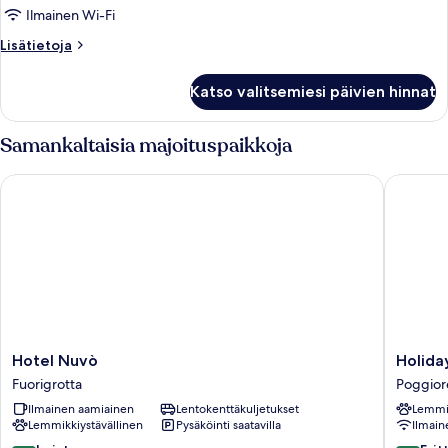
Ilmainen Wi-Fi
Lisätietoja
Lisätietoja
huoneesta
Huone
Katso valitsemiesi päivien hinnat
Samankaltaisia majoituspaikkoja
Hotel Nuvò
Holiday 
Hotel
Holiday
Hotel Nuvò
Holida
Nuvò
Inn
Fuorigrotta
Poggior
Fuorigrotta
Naples
Ilmainen aamiainen
Lentokenttäkuljetukset
Lemmik
by
Lemmikkiystävällinen
Pysäköinti saatavilla
Ilmain
IHG