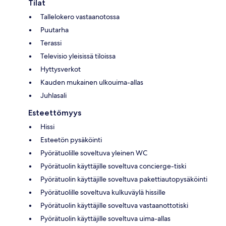
Tilat
Tallelokero vastaanotossa
Puutarha
Terassi
Televisio yleisissä tiloissa
Hyttysverkot
Kauden mukainen ulkouima-allas
Juhlasali
Esteettömyys
Hissi
Esteetön pysäköinti
Pyörätuolille soveltuva yleinen WC
Pyörätuolin käyttäjille soveltuva concierge-tiski
Pyörätuolin käyttäjille soveltuva pakettiautopysäköinti
Pyörätuolille soveltuva kulkuväylä hissille
Pyörätuolin käyttäjille soveltuva vastaanottotiski
Pyörätuolin käyttäjille soveltuva uima-allas