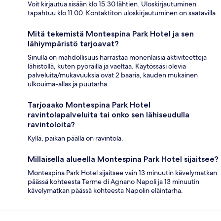
Voit kirjautua sisään klo 15.30 lähtien. Uloskirjautuminen
tapahtuu klo 11.00. Kontaktiton uloskirjautuminen on saatavilla.
Mitä tekemistä Montespina Park Hotel ja sen
lähiympäristö tarjoavat?
Sinulla on mahdollisuus harrastaa monenlaisia aktiviteetteja
lähistöllä, kuten pyöräillä ja vaeltaa. Käytössäsi olevia
palveluita/mukavuuksia ovat 2 baaria, kauden mukainen
ulkouima-allas ja puutarha.
Tarjoaako Montespina Park Hotel
ravintolapalveluita tai onko sen lähiseudulla
ravintoloita?
Kyllä, paikan päällä on ravintola.
Millaisella alueella Montespina Park Hotel sijaitsee?
Montespina Park Hotel sijaitsee vain 13 minuutin kävelymatkan
päässä kohteesta Terme di Agnano Napoli ja 13 minuutin
kävelymatkan päässä kohteesta Napolin eläintarha.