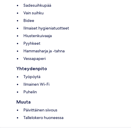
Sadesuihkupää
Vain suihku
Bidee
Ilmaiset hygieniatuotteet
Hiustenkuivaaja
Pyyhkeet
Hammasharja ja -tahna
Vessapaperi
Yhteydenpito
Työpöytä
Ilmainen Wi-Fi
Puhelin
Muuta
Päivittäinen siivous
Tallelokero huoneessa