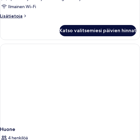
kuvat
Ilmainen Wi-Fi
Lisätietoja
Lisätietoja
huoneesta
Kahden
Katso valitsemiesi päivien hinnat
hengen
superior-
huone
Huone
4 henkilöä