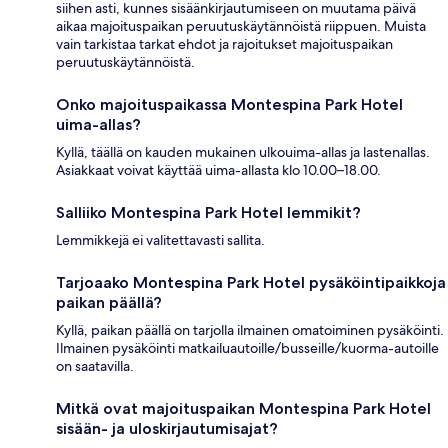
siihen asti, kunnes sisäänkirjautumiseen on muutama päivä
aikaa majoituspaikan peruutuskäytännöistä riippuen. Muista
vain tarkistaa tarkat ehdot ja rajoitukset majoituspaikan
peruutuskäytännöistä.
Onko majoituspaikassa Montespina Park Hotel
uima-allas?
Kyllä, täällä on kauden mukainen ulkouima-allas ja lastenallas.
Asiakkaat voivat käyttää uima-allasta klo 10.00–18.00.
Salliiko Montespina Park Hotel lemmikit?
Lemmikkejä ei valitettavasti sallita.
Tarjoaako Montespina Park Hotel pysäköintipaikkoja
paikan päällä?
Kyllä, paikan päällä on tarjolla ilmainen omatoiminen pysäköinti.
Ilmainen pysäköinti matkailuautoille/busseille/kuorma-autoille
on saatavilla.
Mitkä ovat majoituspaikan Montespina Park Hotel
sisään- ja uloskirjautumisajat?