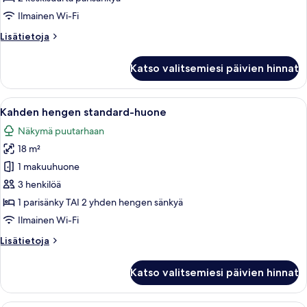
kuvat
Ilmainen Wi-Fi
Lisätietoja
Lisätietoja
huoneesta
Deluxe-
Katso valitsemiesi päivien hinnat
paritalo
Avaa
Hotellihuone, jossa on sänky, työpöytä,
11
Kahden hengen standard-huone
kaikki
Näkymä puutarhaan
huonetyypin
18 m²
Kahden
hengen
1 makuuhuone
standard-
3 henkilöä
huone
1 parisänky TAI 2 yhden hengen sänkyä
kuvat
Ilmainen Wi-Fi
Lisätietoja
Lisätietoja
huoneesta
Kahden
Katso valitsemiesi päivien hinnat
hengen
standard-
huone
Hotellihuone, jossa on sänky, työpöytä 