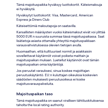
Tämä majoituspaikka hyväksyy luottokortit. Käteismaksuja
ei hyväksytä.
Hyväksytyt luottokortit: Visa, Mastercard, American
Express ja Diners Club
Käteisettömiä maksutapoja on saatavilla.
Kansallisten määräysten vuoksi käteismaksut eivät voi ylittää
5000 EUR:n suuruista summaa tässä majoituspaikassa. Saat
lisätietoja asiasta ottamalla yhteyttä majoituspaikkaan
varausvahvistuksessa olevien tietojen avulla.
Huomaathan, että kulttuuriset normit ja asiakkaisiin
sovellettavat käytännöt voivat poiketa maittain ja
majoituspaikan mukaan. Luetellut käytännöt ovat tämän
majoituspaikan omia käytäntöjä.
Jos peruutat varauksesi, sinua koskee majoittajan
peruutuskäytäntö. EU:n kuluttajan oikeuksia koskevien
säädösten mukaisesti peruutusoikeus ei koske
majoitusvarauspalveluita.
Majoituspaikan taso
Tämä majoituspaikka on saanut virallisen tähtiluokituksensa
taholta the local rating authority.