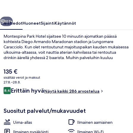
llinen
Seuraava
107+
Yleistiedot
Huoneet
Sijainti
Käytännöt
Montespina Park Hotel sijaitsee 10 minuutin ajomatkan päässä
kohteista Diego Armando Maradonan stadion ja Lungomare
Caracciolo. Kun olet rentoutunut majoituspaikan kauden mukaisessa
ulkouima-altaassa, voit nauttia aterian kahvilassa tai rentoutua
drinkin äärellä yhdessä 2 baarista. Muihin palveluihin kuuluu
allasbaari, lastenallas ja välipalabaari/deli. Matkailijat arvostavat
suuresti majoituspaikan avuliasta henkilökuntaa.
Nykyinen
135 €
hinta
sisältää verot ja maksut
on
27.8.–28.8.
Kauden mukainen ulkouima-allas avoin
135 €
Arvostelut
Erittäin hyvä
8,4
Näytä kaikki 286 arvostelua
8,4 kautta 10.
Suositut palvelut/mukavuudet
Uima-allas
Ilmainen aamiainen
Ilmainen pysäköinti
Ilmainen Wi-Fi