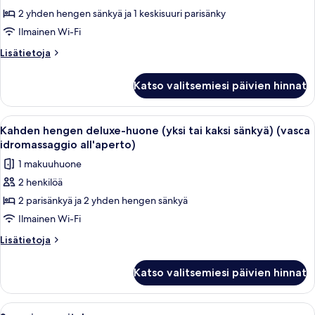
2
2 yhden hengen sänkyä ja 1 keskisuuri parisänky
makuuhuonetta
Ilmainen Wi-Fi
(vasca
Lisätietoja
Lisätietoja
idromassaggio
huoneesta
all'aperto)
Sviitti,
Katso valitsemiesi päivien hinnat
2
kuvat
makuuhuonetta
(vasca
Avaa
Hotellihuone, jossa on sohva, ruokapöy
8
idromassaggio
Kahden hengen deluxe-huone (yksi tai kaksi sänkyä) (vasca
kaikki
all'aperto)
idromassaggio all'aperto)
huonetyypin
1 makuuhuone
Kahden
2 henkilöä
hengen
2 parisänkyä ja 2 yhden hengen sänkyä
deluxe-
huone
Ilmainen Wi-Fi
(yksi
Lisätietoja
Lisätietoja
tai
huoneesta
Kahden
kaksi
Katso valitsemiesi päivien hinnat
hengen
sänkyä)
deluxe-
(vasca
huone
Avaa
Hotellihuone, jossa on parvelle sijoite
3
(yksi