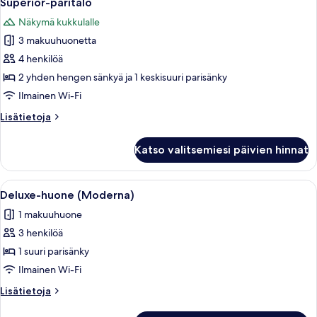
idromassaggio
Superior-paritalo
kaikki
tai
all'aperto)
Näkymä kukkulalle
kaksi
huonetyypin
kuvat
sänkyä)
3 makuuhuonetta
Superior-
(vasca
paritalo
4 henkilöä
idromassaggio
kuvat
all'aperto)
2 yhden hengen sänkyä ja 1 keskisuuri parisänky
Ilmainen Wi-Fi
Lisätietoja
Lisätietoja
huoneesta
Superior-
Katso valitsemiesi päivien hinnat
paritalo
Avaa
Moderni hotellihuone, jossa on suuri sä
1
Deluxe-huone (Moderna)
kaikki
1 makuuhuone
huonetyypin
3 henkilöä
Deluxe-
huone
1 suuri parisänky
(Moderna)
Ilmainen Wi-Fi
kuvat
Lisätietoja
Lisätietoja
huoneesta
Deluxe-