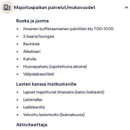
Majoituspaikan palvelut/mukavuudet
Ruoka ja juoma
Ilmainen buffetaamiainen päivittäin klo 7.00–10.00
2 baaria/loungea
Ravintola
Allasbaari
Kahvila
Huonepalvelu (rajoitettuina aikoina)
Välipalabaari/deli
Lasten kanssa matkustaville
Lapset majoittuvat ilmaiseksi (katso lisätiedot)
Lastenallas
Leikkikenttä
Valvottu lastenhoito (lisämaksusta)
Aktiviteetteja