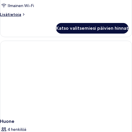
Ilmainen Wi-Fi
Lisätietoja
Lisätietoja
huoneesta
Huone
Katso valitsemiesi päivien hinnat
Huone
4 henkilöä