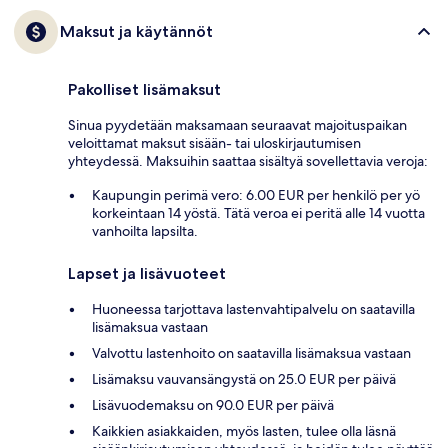
Maksut ja käytännöt
Pakolliset lisämaksut
Sinua pyydetään maksamaan seuraavat majoituspaikan
veloittamat maksut sisään- tai uloskirjautumisen
yhteydessä. Maksuihin saattaa sisältyä sovellettavia veroja:
Kaupungin perimä vero: 6.00 EUR per henkilö per yö
korkeintaan 14 yöstä. Tätä veroa ei peritä alle 14 vuotta
vanhoilta lapsilta.
Lapset ja lisävuoteet
Huoneessa tarjottava lastenvahtipalvelu on saatavilla
lisämaksua vastaan
Valvottu lastenhoito on saatavilla lisämaksua vastaan
Lisämaksu vauvansängystä on 25.0 EUR per päivä
Lisävuodemaksu on 90.0 EUR per päivä
Kaikkien asiakkaiden, myös lasten, tulee olla läsnä