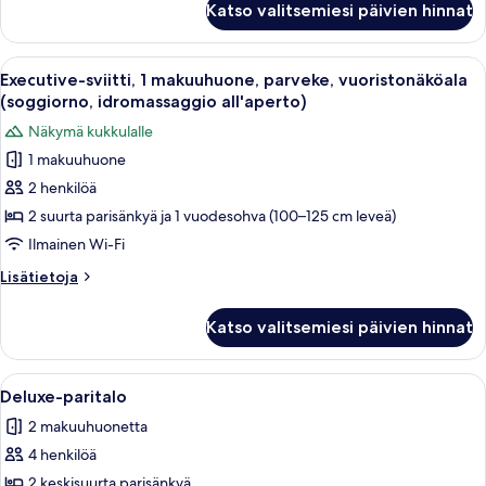
Katso valitsemiesi päivien hinnat
huone
(Moderna)
Avaa
Parvekkeella on poreallas, oleskelualue
3
Executive-sviitti, 1 makuuhuone, parveke, vuoristonäköala
kaikki
(soggiorno, idromassaggio all'aperto)
huonetyypin
Näkymä kukkulalle
Executive-
1 makuuhuone
sviitti,
2 henkilöä
1
makuuhuone,
2 suurta parisänkyä ja 1 vuodesohva (100–125 cm leveä)
parveke,
Ilmainen Wi-Fi
vuoristonäköala
Lisätietoja
Lisätietoja
(soggiorno,
huoneesta
idromassaggio
Executive-
Katso valitsemiesi päivien hinnat
sviitti,
all'aperto)
1
kuvat
makuuhuone,
Avaa
Moderni hotellihuone, jossa on portaik
18
parveke,
Deluxe-paritalo
kaikki
vuoristonäköala
2 makuuhuonetta
(soggiorno,
huonetyypin
idromassaggio
4 henkilöä
Deluxe-
all'aperto)
paritalo
2 keskisuurta parisänkyä