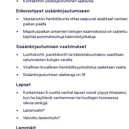
Kontaktiton uloskirjautuminen saatavilla
Erikoisohjeet sisäänkirjautumiseen
Vastaanoton henkilökunta ottaa saapuvat asiakkaat vastaan
paikan päällä
Majoituspaikan antamien tietojen käännöksissä on saatettu
käyttää automatisoituja käännöstyökaluja
Sisäänkirjautumisen vaatimukset
Luottokortti, pankkikortti tai käteistakuumaksu vaaditaan
satunnaisten kulujen varalta
Virallinen kuvallinen henkilöllisyystodistus saatetaan vaatia
Sisäänkirjautumisen alaikäraja on 18
Lapset
Korkeintaan 5 vuotta vanhat lapset voivat yöpyä ilmaiseksi,
kun he käyttävät vanhemman tai huoltajan huoneessa
olevia sänkyjä.
Lastenvahti*
Valvottu lastenhoito*
Lemmikit