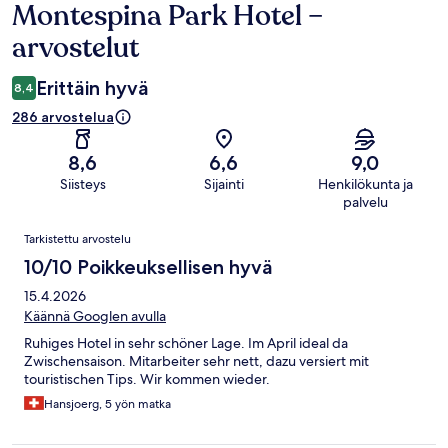
Montespina Park Hotel –
Arvostelut
arvostelut
Erittäin hyvä
8,4
286 arvostelua
8,6
6,6
9,0
Siisteys
Sijainti
Henkilökunta ja
palvelu
Arvostelut
Tarkistettu arvostelu
10/10 Poikkeuksellisen hyvä
15.4.2026
Käännä Googlen avulla
Ruhiges Hotel in sehr schöner Lage. Im April ideal da
Zwischensaison. Mitarbeiter sehr nett, dazu versiert mit
touristischen Tips. Wir kommen wieder.
Hansjoerg, 5 yön matka