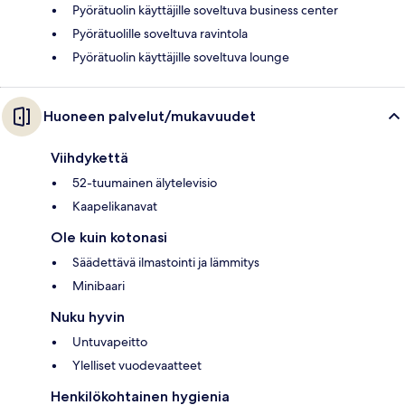
Pyörätuolin käyttäjille soveltuva business center
Pyörätuolille soveltuva ravintola
Pyörätuolin käyttäjille soveltuva lounge
Huoneen palvelut/mukavuudet
Viihdykettä
52-tuumainen älytelevisio
Kaapelikanavat
Ole kuin kotonasi
Säädettävä ilmastointi ja lämmitys
Minibaari
Nuku hyvin
Untuvapeitto
Ylelliset vuodevaatteet
Henkilökohtainen hygienia