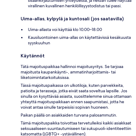
sisäänkirjautumisen yhteydessä, ja heidän tulee näyttää
virallinen kuvallinen henkilöllisyystodistus tai passi.
Uima-allas, kylpylä ja kuntosali (jos saatavilla)
Uima-allasta voi käyttää klo 10.00–18.00
Kausiluontoinen uima-allas on käytettävissä kesäkuusta
syyskuuhun
Käytännöt
Tätä majoituspaikkaa hallinnoi majoitusyritys. Se tarjoaa
majoitusta kaupankäynti-, ammatinharjoittamis- tai
liiketoimintatarkoituksissa.
Tässä majoituspaikassa on ulkotiloja, kuten parvekkeita,
patioita ja terasseja, jotka eivät saata soveltua lapsille. Jos
sinulla on kysyttävää asiasta, suosittelemme sinua ottamaan
yhteyttä majoituspaikkaan ennen saapumistasi, jotta he
voivat antaa sinulle tarpeisiisi sopivan huoneen.
Paikan päällä on asiakkaiden turvana palosammutin.
Tämä majoituspaikka toivottaa tervetulleiksi kaikki asiakkaat
seksuaaliseen suuntautumiseen tai sukupuoli-identiteettiin
katsomatta (LGBTQ+ -ystävällinen).