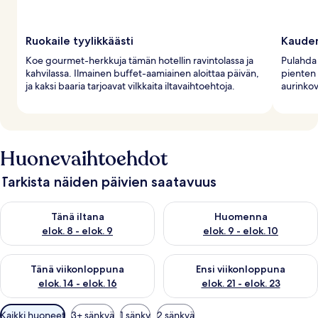
Ruokaile tyylikkäästi
Kauden
Koe gourmet-herkkuja tämän hotellin ravintolassa ja
Pulahda 
kahvilassa. Ilmainen buffet-aamiainen aloittaa päivän,
pienten 
ja kaksi baaria tarjoavat vilkkaita iltavaihtoehtoja.
aurinkov
Huonevaihtoehdot
Tarkista näiden päivien saatavuus
Tarkista tämän illan saatavuus elok. 8 - elok. 9
Tarkista huomisen saatavuus el
Tänä iltana
Huomenna
elok. 8 - elok. 9
elok. 9 - elok. 10
Tarkista tämän viikonlopun saatavuus elok. 14 - elok. 16
Tarkista ensi viikonlopun saata
Tänä viikonloppuna
Ensi viikonloppuna
elok. 14 - elok. 16
elok. 21 - elok. 23
Huoneille
Kaikki huoneet
3+ sänkyä
1 sänky
2 sänkyä