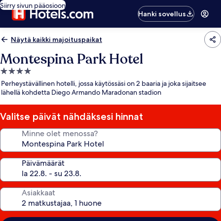
Siirry sivun pääosioon
Hanki sovellus
Näytä kaikki majoituspaikat
Montespina Park Hotel
4.0
tähden
Perheystävällinen hotelli, jossa käytössäsi on 2 baaria ja joka sijaitsee
majoituspaikka
lähellä kohdetta Diego Armando Maradonan stadion
Valitse päivät nähdäksesi hinnat
Minne olet menossa?
Päivämäärät
Asiakkaat