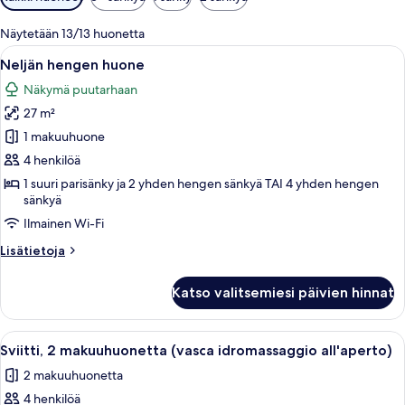
saatavilla
olevia
Näytetään 13/13 huonetta
suodattimia
Avaa
Hotellihuoneessa on sänky, työpöytä ja
3
Neljän hengen huone
kaikki
Näkymä puutarhaan
huonetyypin
27 m²
Neljän
hengen
1 makuuhuone
huone
4 henkilöä
kuvat
1 suuri parisänky ja 2 yhden hengen sänkyä TAI 4 yhden hengen
sänkyä
Ilmainen Wi-Fi
Lisätietoja
Lisätietoja
huoneesta
Neljän
Katso valitsemiesi päivien hinnat
hengen
huone
Avaa
Lämmitetty poreallasalue, jossa on aur
6
Sviitti, 2 makuuhuonetta (vasca idromassaggio all'aperto)
kaikki
2 makuuhuonetta
huonetyypin
4 henkilöä
Sviitti,