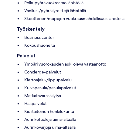
Polkupyörävuokraamo lähistöllä
Vaellus-/pyöräilyreittejä lähistöllä
Skootterien/mopojen vuokrausmahdollisuus lähistöllä
Työskentely
Business center
Kokoushuoneita
Palvelut
Ympäri vuorokauden auki oleva vastaanotto
Concierge-palvelut
Kiertoajelu-/lippupalvelu
Kuivapesula/pesulapalvelut
Matkatavarasäilytys
Hääpalvelut
Kielitaitoinen henkilökunta
Aurinkotuoleja uima-altaalla
Aurinkovarjoja uima-altaalla