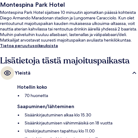
Montespina Park Hotel
Montespina Park Hotel sijaitsee 10 minuutin ajomatkan päässä kohteista
Diego Armando Maradonan stadion ja Lungomare Caracciolo. Kun olet
rentoutunut majoituspaikan kauden mukaisessa ulkouima-altaassa, voit
nauttia aterian kahvilassa tai rentoutua drinkin äärellä yhdessä 2 baarista.
Muihin palveluihin kuuluu allasbaari, lastenallas ja välipalabaari/deli.
Matkailijat arvostavat suuresti majoituspaikan avuliasta henkilökuntaa.
Tietoa peruutusoikeuksista
Lisätietoja tästä majoituspaikasta
Yleistä
Hotellin koko
70 huonetta
Saapuminen/lähteminen
Sisäänkirjautuminen alkaa klo 15.30
Sisäänkirjautumisen vähimmäisikä on 18 vuotta
Uloskirjautuminen tapahtuu klo 11.00