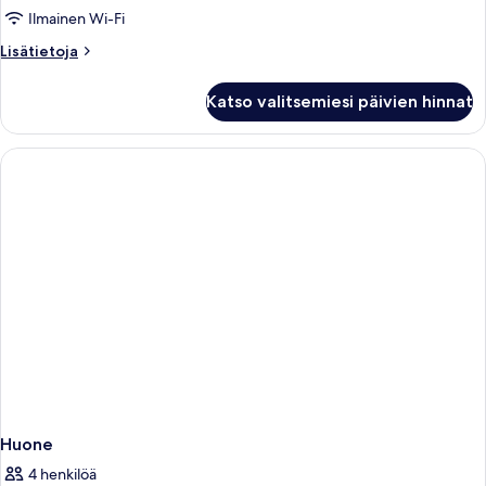
Ilmainen Wi-Fi
Lisätietoja
Lisätietoja
huoneesta
Huone
Katso valitsemiesi päivien hinnat
Huone
4 henkilöä