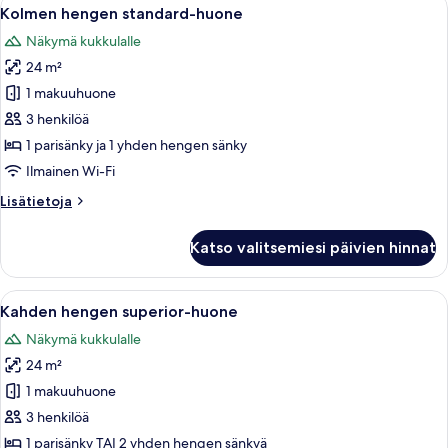
Avaa
6
Kolmen hengen standard-huone
kaikki
Näkymä kukkulalle
huonetyypin
24 m²
Kolmen
hengen
1 makuuhuone
standard-
3 henkilöä
huone
1 parisänky ja 1 yhden hengen sänky
kuvat
Ilmainen Wi-Fi
Lisätietoja
Lisätietoja
huoneesta
Kolmen
Katso valitsemiesi päivien hinnat
hengen
standard-
huone
Avaa
Hotellihuoneessa on sänky, työpöytä tuo
7
Kahden hengen superior-huone
kaikki
Näkymä kukkulalle
huonetyypin
24 m²
Kahden
hengen
1 makuuhuone
superior-
3 henkilöä
huone
1 parisänky TAI 2 yhden hengen sänkyä