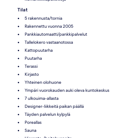
Tilat
5 rakennusta/tornia
Rakennettu vuonna 2005
Pankkiautomaatti/pankkipalvelut
Tallelokero vastaanotossa
Kattopuutarha
Puutarha
Terassi
Kirjasto
Yhteinen olohuone
Ympäri vuorokauden auki oleva kuntokeskus
7 ulkouima-allasta
Designer-liikkeitä paikan päällä
Täyden palvelun kylpylä
Poreallas
Sauna