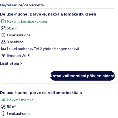
olevia
Näytetään 24/24 huonetta
suodattimia
Avaa
Parveke, jolta avautuu näkymä vaalean
8
Deluxe-huone, parveke, näköala lomakeskukseen
kaikki
Näkymä lomakeskukseen
huonetyypin
50 m²
Deluxe-
huone,
1 makuuhuone
parveke,
3 henkilöä
näköala
1 suuri parisänky TAI 2 yhden hengen sänkyä
lomakeskukseen
Ilmainen Wi-Fi
kuvat
Lisätietoja
Lisätietoja
huoneesta
Deluxe-
Katso valitsemiesi päivien hinnat
huone,
parveke,
näköala
Avaa
Parvekkeella on pöytä, kaksi tuolia ja
8
lomakeskukseen
Deluxe-huone, parveke, valtamerinäköala
kaikki
Näkymä merelle
huonetyypin
50 m²
Deluxe-
huone,
1 makuuhuone