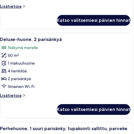
Lisätietoja
Lisätietoja
huoneesta
Deluxe-
Katso valitsemiesi päivien hinnat
huone,
2
parisänkyä
Avaa
Hotellihuone, jossa on kaksi sänkyä, pa
6
Deluxe-huone, 2 parisänkyä
kaikki
Näkymä merelle
huonetyypin
60 m²
Deluxe-
huone,
1 makuuhuone
2
4 henkilöä
parisänkyä
2 parisänkyä
kuvat
Ilmainen Wi-Fi
Lisätietoja
Lisätietoja
huoneesta
Deluxe-
Katso valitsemiesi päivien hinnat
huone,
2
parisänkyä
Avaa
Hotellihuone, jossa on kaksi sänkyä, t
6
Perhehuone, 1 suuri parisänky, tupakointi sallittu, parveke
kaikki