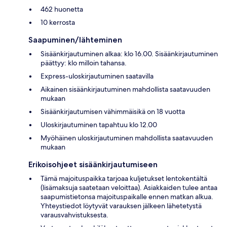
462 huonetta
10 kerrosta
Saapuminen/lähteminen
Sisäänkirjautuminen alkaa: klo 16.00. Sisäänkirjautuminen
päättyy: klo milloin tahansa.
Express-uloskirjautuminen saatavilla
Aikainen sisäänkirjautuminen mahdollista saatavuuden
mukaan
Sisäänkirjautumisen vähimmäisikä on 18 vuotta
Uloskirjautuminen tapahtuu klo 12.00
Myöhäinen uloskirjautuminen mahdollista saatavuuden
mukaan
Erikoisohjeet sisäänkirjautumiseen
Tämä majoituspaikka tarjoaa kuljetukset lentokentältä
(lisämaksuja saatetaan veloittaa). Asiakkaiden tulee antaa
saapumistietonsa majoituspaikalle ennen matkan alkua.
Yhteystiedot löytyvät varauksen jälkeen lähetetystä
varausvahvistuksesta.