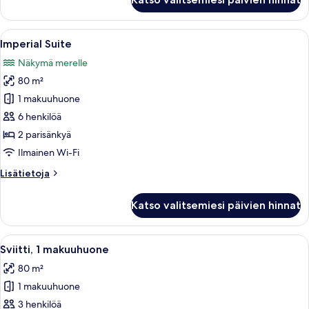
studiosviitti,
2
makuuhuonetta,
Avaa
Allasalue, jossa on aurinkotuoleja ja pu
21
valtamerinäköala
Imperial Suite
kaikki
(Balcony)
Näkymä merelle
huonetyypin
80 m²
Imperial
Suite
1 makuuhuone
kuvat
6 henkilöä
2 parisänkyä
Ilmainen Wi-Fi
Lisätietoja
Lisätietoja
huoneesta
Imperial
Katso valitsemiesi päivien hinnat
Suite
Avaa
Tilava makuuhuone, jossa on suuri sänk
13
Sviitti, 1 makuuhuone
kaikki
80 m²
huonetyypin
1 makuuhuone
Sviitti,
1
3 henkilöä