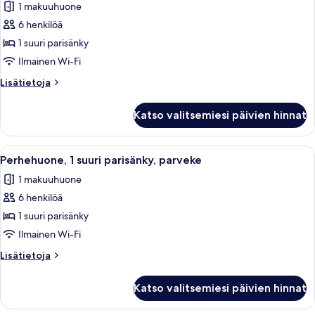
1 makuuhuone
huonetyypin
6 henkilöä
Perhehuone,
1
1 suuri parisänky
suuri
Ilmainen Wi-Fi
parisänky,
Lisätietoja
Lisätietoja
tupakointi
huoneesta
sallittu,
Perhehuone,
Katso valitsemiesi päivien hinnat
1
parveke
suuri
kuvat
parisänky,
Avaa
Parveke, jolta avautuu näkymä vaalean
6
tupakointi
Perhehuone, 1 suuri parisänky, parveke
kaikki
sallittu,
1 makuuhuone
parveke
huonetyypin
6 henkilöä
Perhehuone,
1
1 suuri parisänky
suuri
Ilmainen Wi-Fi
parisänky,
Lisätietoja
Lisätietoja
parveke
huoneesta
kuvat
Perhehuone,
Katso valitsemiesi päivien hinnat
1
suuri