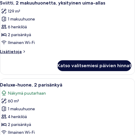
10
Suite
Sviitti, 2 makuuhuonetta, yksityinen uima-allas
kaikki
with
129 m²
Pool
huonetyypin
1 makuuhuone
Sviitti,
2
6 henkilöä
makuuhuonetta,
2 parisänkyä
yksityinen
Ilmainen Wi-Fi
uima-
Lisätietoja
Lisätietoja
allas
huoneesta
kuvat
Sviitti,
Katso valitsemiesi päivien hinnat
2
makuuhuonetta,
yksityinen
Avaa
Hotellihuone, jossa on kaksi sänkyä, p
5
uima-
Deluxe-huone, 2 parisänkyä
kaikki
allas
Näkymä puutarhaan
huonetyypin
60 m²
Deluxe-
huone,
1 makuuhuone
2
4 henkilöä
parisänkyä
2 parisänkyä
kuvat
Ilmainen Wi-Fi