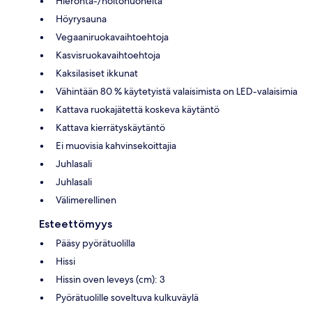
Hieronta-/hoitohuoneita
Höyrysauna
Vegaaniruokavaihtoehtoja
Kasvisruokavaihtoehtoja
Kaksilasiset ikkunat
Vähintään 80 % käytetyistä valaisimista on LED-valaisimia
Kattava ruokajätettä koskeva käytäntö
Kattava kierrätyskäytäntö
Ei muovisia kahvinsekoittajia
Juhlasali
Juhlasali
Välimerellinen
Esteettömyys
Pääsy pyörätuolilla
Hissi
Hissin oven leveys (cm): 3
Pyörätuolille soveltuva kulkuväylä