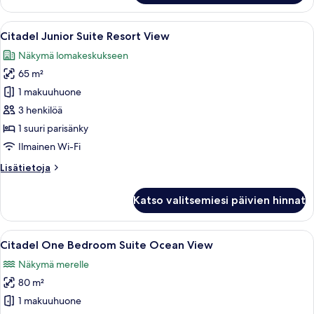
Bedroom
Suite
Avaa
Parvekkeella on kaksi tuolia ja pieni p
9
Resort
Citadel Junior Suite Resort View
kaikki
View
Näkymä lomakeskukseen
huonetyypin
65 m²
Citadel
Junior
1 makuuhuone
Suite
3 henkilöä
Resort
1 suuri parisänky
View
Ilmainen Wi-Fi
kuvat
Lisätietoja
Lisätietoja
huoneesta
Citadel
Katso valitsemiesi päivien hinnat
Junior
Suite
Resort
Avaa
Moderni hotellihuone, jossa on suuri 
6
View
Citadel One Bedroom Suite Ocean View
kaikki
Näkymä merelle
huonetyypin
80 m²
Citadel
One
1 makuuhuone