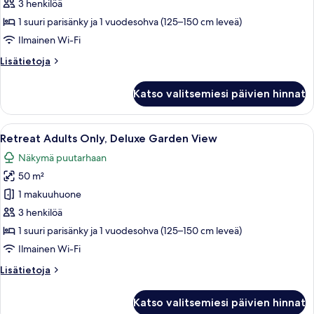
Suite
3 henkilöä
Ocean
1 suuri parisänky ja 1 vuodesohva (125–150 cm leveä)
View
Ilmainen Wi-Fi
kuvat
Lisätietoja
Lisätietoja
huoneesta
Retreat
Katso valitsemiesi päivien hinnat
Bedroom
Suite
Ocean
Avaa
Terassialue, jossa on valkoinen lepotuo
7
View
Retreat Adults Only, Deluxe Garden View
kaikki
Näkymä puutarhaan
huonetyypin
50 m²
Retreat
Adults
1 makuuhuone
Only,
3 henkilöä
Deluxe
1 suuri parisänky ja 1 vuodesohva (125–150 cm leveä)
Garden
Ilmainen Wi-Fi
View
Lisätietoja
Lisätietoja
kuvat
huoneesta
Retreat
Katso valitsemiesi päivien hinnat
Adults