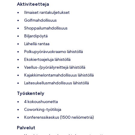
Aktiviteetteja
Ilmaiset rantakuljetukset
Golfmahdollisuus
Shoppailumahdollisuus
Biljardipöytä
Lähellä rantaa
Polkupyörävuokraamo lähistöllä
Ekokiertoajeluja lähistöllä
Vaellus-/pyöräilyreittejä lähistöllä
Kajakkimelontamahdollisuus lähistöllä
Laitesukellusmahdollisuus lähistöllä
Työskentely
4 kokoushuonetta
Coworking-työtiloja
Konferenssikeskus (1500 neliömetriä)
Palvelut