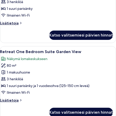
Bedroom
3 henkilöä
Suite
1 suuri parisänky
Ocean
Ilmainen Wi-Fi
View
Lisätietoja
Lisätietoja
kuvat
huoneesta
Citadel
Katso valitsemiesi päivien hinnat
One
Bedroom
Suite
Avaa
Tilava makuuhuone, jossa on suuri sänk
9
Ocean
Retreat One Bedroom Suite Garden View
kaikki
View
Näkymä lomakeskukseen
huonetyypin
80 m²
Retreat
One
1 makuuhuone
Bedroom
3 henkilöä
Suite
1 suuri parisänky ja 1 vuodesohva (125–150 cm leveä)
Garden
Ilmainen Wi-Fi
View
Lisätietoja
Lisätietoja
kuvat
huoneesta
Retreat
Katso valitsemiesi päivien hinnat
One