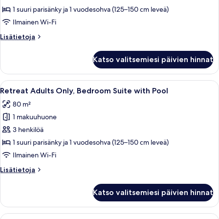
makuuhuone
1 suuri parisänky ja 1 vuodesohva (125–150 cm leveä)
kuvat
Ilmainen Wi-Fi
Lisätietoja
Lisätietoja
huoneesta
Sviitti,
Katso valitsemiesi päivien hinnat
1
makuuhuone
Avaa
Kirkasvetinen uima-allas, jonka ympäril
12
Retreat Adults Only, Bedroom Suite with Pool
kaikki
80 m²
huonetyypin
1 makuuhuone
Retreat
Adults
3 henkilöä
Only,
1 suuri parisänky ja 1 vuodesohva (125–150 cm leveä)
Bedroom
Ilmainen Wi-Fi
Suite
Lisätietoja
Lisätietoja
with
huoneesta
Pool
Retreat
Katso valitsemiesi päivien hinnat
Adults
kuvat
Only,
Bedroom
Avaa
Kirkasvetinen uima-allas, jonka ympäril