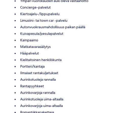
Ympäri vuorokauden auki oleva vastaanotto
Concierge-palvelut
Kiertoajelu-/lippupalvelu
Limusiini- tai town car -palvelu
Autonvuokrausmahdollisuus paikan päällä
Kuivapesula/pesulapalvelut
Kampaamo
Matkatavarasäilytys
Hääpalvelut
Kielitaitoinen henkilökunta
Portteri/kantaja
Ilmaiset rantakuljetukset
Aurinkotuoleja rannalla
Rantapyyhkeet
Aurinkovarjoja rannalla
Aurinkotuoleja uima-altaalla
Aurinkovarjoja uima-altaalla
Romantiikkapaketteja