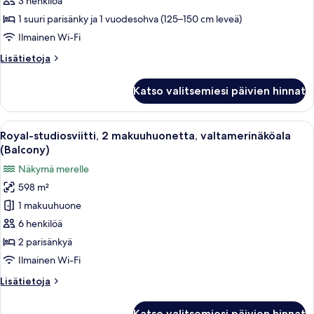
3 henkilöä
Bedroom
1 suuri parisänky ja 1 vuodesohva (125–150 cm leveä)
Suite
Ilmainen Wi-Fi
Ocean
Lisätietoja
Lisätietoja
View
huoneesta
kuvat
Retreat
Katso valitsemiesi päivien hinnat
Adults
Only,
Bedroom
Avaa
Hotellihuone, jossa on suuri sänky, ty
16
Suite
Royal-studiosviitti, 2 makuuhuonetta, valtamerinäköala
kaikki
Ocean
(Balcony)
View
huonetyypin
Näkymä merelle
Royal-
598 m²
studiosviitti,
1 makuuhuone
2
makuuhuonetta,
6 henkilöä
valtamerinäköala
2 parisänkyä
(Balcony)
Ilmainen Wi-Fi
kuvat
Lisätietoja
Lisätietoja
huoneesta
Royal-
Katso valitsemiesi päivien hinnat