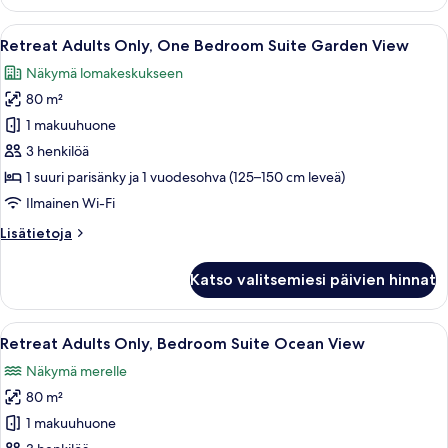
Ocean
View
Avaa
Tilava makuuhuone, jossa on suuri sänk
11
Retreat Adults Only, One Bedroom Suite Garden View
kaikki
Näkymä lomakeskukseen
huonetyypin
80 m²
Retreat
Adults
1 makuuhuone
Only,
3 henkilöä
One
1 suuri parisänky ja 1 vuodesohva (125–150 cm leveä)
Bedroom
Ilmainen Wi-Fi
Suite
Lisätietoja
Lisätietoja
Garden
huoneesta
View
Retreat
Katso valitsemiesi päivien hinnat
kuvat
Adults
Only,
One
Avaa
Tilava makuuhuone, jossa on suuri sänk
7
Bedroom
Retreat Adults Only, Bedroom Suite Ocean View
kaikki
Suite
Näkymä merelle
Garden
huonetyypin
View
80 m²
Retreat
Adults
1 makuuhuone
Only,