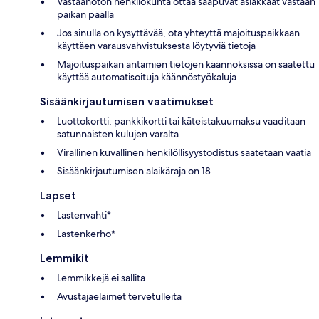
Vastaanoton henkilökunta ottaa saapuvat asiakkaat vastaan
paikan päällä
Jos sinulla on kysyttävää, ota yhteyttä majoituspaikkaan
käyttäen varausvahvistuksesta löytyviä tietoja
Majoituspaikan antamien tietojen käännöksissä on saatettu
käyttää automatisoituja käännöstyökaluja
Sisäänkirjautumisen vaatimukset
Luottokortti, pankkikortti tai käteistakuumaksu vaaditaan
satunnaisten kulujen varalta
Virallinen kuvallinen henkilöllisyystodistus saatetaan vaatia
Sisäänkirjautumisen alaikäraja on 18
Lapset
Lastenvahti*
Lastenkerho*
Lemmikit
Lemmikkejä ei sallita
Avustajaeläimet tervetulleita