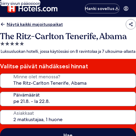
Siirry sivun pääosioon
Hanki sovellus
Näytä kaikki majoituspaikat
The Ritz-Carlton Tenerife, Abama
5.0
tähden
Luksusluokan hotelli, jossa käytössäsi on 8 ravintolaa ja 7 ulkouima-allasta
majoituspaikka
Valitse päivät nähdäksesi hinnat
Minne olet menossa?
Päivämäärät
Asiakkaat
Hae