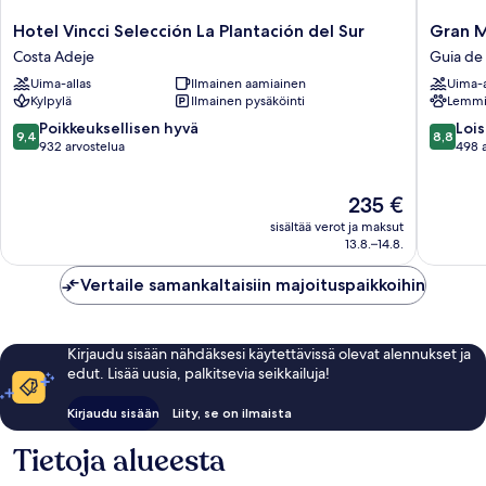
Hotel
Gran
Hotel Vincci Selección La Plantación del Sur
Gran M
Vincci
Melia
Costa Adeje
Guia de 
Selección
Palacio
Uima-allas
Ilmainen aamiainen
Uima-a
La
de
Kylpylä
Ilmainen pysäköinti
Lemmik
Plantación
Isora
del
Guia
9.4
8.8
Poikkeuksellisen hyvä
Lois
9,4
8,8
Sur
de
kautta
kautta
932 arvostelua
498 
Costa
Isora
10,
10,
Adeje
Poikkeuksellisen
Loistava,
Hinta
235 €
hyvä,
498
on
932
arvostel
sisältää verot ja maksut
235 €
arvostelua
13.8.–14.8.
Vertaile samankaltaisiin majoituspaikkoihin
Kirjaudu sisään nähdäksesi käytettävissä olevat alennukset ja
edut. Lisää uusia, palkitsevia seikkailuja!
Kirjaudu sisään
Liity, se on ilmaista
Tietoja alueesta