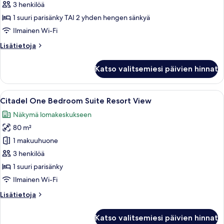
parveke,
3 henkilöä
valtamerinäköala
1 suuri parisänky TAI 2 yhden hengen sänkyä
kuvat
Ilmainen Wi-Fi
Lisätietoja
Lisätietoja
huoneesta
Deluxe-
Katso valitsemiesi päivien hinnat
huone,
parveke,
valtamerinäköala
Avaa
Moderni olohuone, jossa on sohva, noj
8
Citadel One Bedroom Suite Resort View
kaikki
Näkymä lomakeskukseen
huonetyypin
80 m²
Citadel
One
1 makuuhuone
Bedroom
3 henkilöä
Suite
1 suuri parisänky
Resort
Ilmainen Wi-Fi
View
Lisätietoja
Lisätietoja
kuvat
huoneesta
Citadel
Katso valitsemiesi päivien hinnat
One