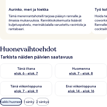
Aurinko, meri ja hiekka
Työ ko
Tämä merenrantahotelli tarjoaa pääsyn rannalle ja
Hoida te
ilmaisia mukavuuksia. Rannikkokokemusta lisäävät
coworkin
kuljetuspalvelu, merinäköalalla varustettu ravintola ja
Rannalle
rantabaari.
cocktail
Huonevaihtoehdot
Tarkista näiden päivien saatavuus
Tarkista tämän illan saatavuus elok. 6 - elok. 7
Tarkista huomisen saatavuus el
Tänä iltana
Huomenna
elok. 6 - elok. 7
elok. 7 - elok. 8
Tarkista tämän viikonlopun saatavuus elok. 7 - elok. 9
Tarkista ensi viikonlopun saatav
Tänä viikonloppuna
Ensi viikonloppuna
elok. 7 - elok. 9
elok. 14 - elok. 16
Huoneille
Kaikki huoneet
1 sänky
2 sänkyä
saatavilla