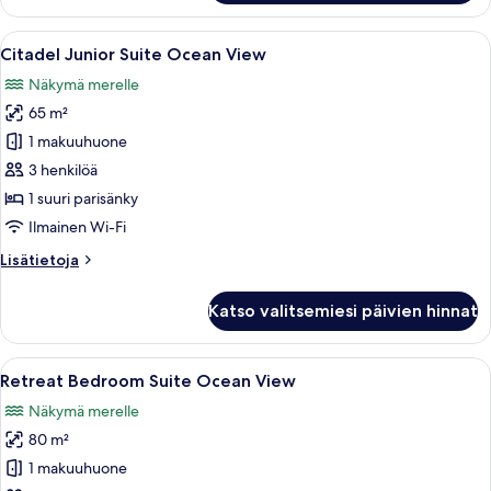
Bedroom
Suite
Avaa
Moderni hotellihuone, jossa on suuri 
6
Garden
Citadel Junior Suite Ocean View
kaikki
View
Näkymä merelle
huonetyypin
65 m²
Citadel
Junior
1 makuuhuone
Suite
3 henkilöä
Ocean
1 suuri parisänky
View
Ilmainen Wi-Fi
kuvat
Lisätietoja
Lisätietoja
huoneesta
Citadel
Katso valitsemiesi päivien hinnat
Junior
Suite
Ocean
Avaa
Tilava makuuhuone, jossa on suuri sänk
6
View
Retreat Bedroom Suite Ocean View
kaikki
Näkymä merelle
huonetyypin
80 m²
Retreat
Bedroom
1 makuuhuone