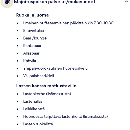
Majoituspaikan palvelut/mukavuudet
Ruoka ja juoma
Ilmainen buffetaamiainen päivittäin klo 7.30–10.30
8 ravintolaa
Baari/lounge
Rantabaari
Allasbaari
Kahvila
Ympärivuorokautinen huonepalvelu
Välipalabaari/deli
Lasten kanssa matkustaville
Lastenkerho (lisämaksusta)
Lastenallas
Leikkikenttä
Huoneessa tarjottava lastenhoito (lisämaksusta)
Lasten ruokalista