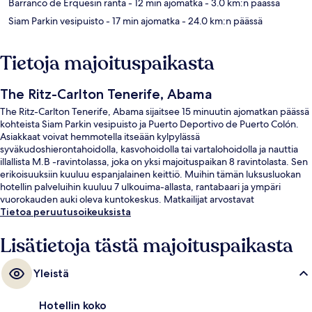
Barranco de Erquesin ranta
- 12 min ajomatka
- 3.0 km:n päässä
Siam Parkin vesipuisto
- 17 min ajomatka
- 24.0 km:n päässä
Tietoja majoituspaikasta
The Ritz-Carlton Tenerife, Abama
The Ritz-Carlton Tenerife, Abama sijaitsee 15 minuutin ajomatkan päässä
kohteista Siam Parkin vesipuisto ja Puerto Deportivo de Puerto Colón.
Asiakkaat voivat hemmotella itseään kylpylässä
syväkudoshierontahoidolla, kasvohoidolla tai vartalohoidolla ja nauttia
illallista M.B -ravintolassa, joka on yksi majoituspaikan 8 ravintolasta. Sen
erikoisuuksiin kuuluu espanjalainen keittiö. Muihin tämän luksusluokan
hotellin palveluihin kuuluu 7 ulkouima-allasta, rantabaari ja ympäri
vuorokauden auki oleva kuntokeskus. Matkailijat arvostavat
majoituspaikan avuliasta henkilökuntaa.
Tietoa peruutusoikeuksista
Lisätietoja tästä majoituspaikasta
Yleistä
Hotellin koko