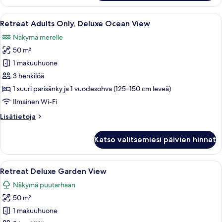
Only,
Deluxe
Avaa
Parveke, jolta avautuu näkymä merelle, 
8
Garden
Retreat Adults Only, Deluxe Ocean View
kaikki
View
Näkymä merelle
huonetyypin
50 m²
Retreat
Adults
1 makuuhuone
Only,
3 henkilöä
Deluxe
1 suuri parisänky ja 1 vuodesohva (125–150 cm leveä)
Ocean
Ilmainen Wi-Fi
View
Lisätietoja
Lisätietoja
kuvat
huoneesta
Retreat
Katso valitsemiesi päivien hinnat
Adults
Only,
Deluxe
Avaa
Pihalla on terassi, jossa on kaksi rotti
8
Ocean
Retreat Deluxe Garden View
kaikki
View
Näkymä puutarhaan
huonetyypin
50 m²
Retreat
Deluxe
1 makuuhuone