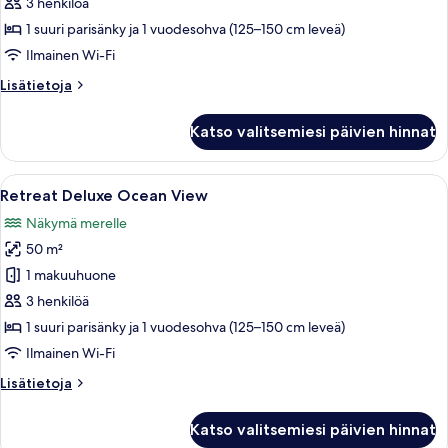
Garden
3 henkilöä
View
1 suuri parisänky ja 1 vuodesohva (125–150 cm leveä)
kuvat
Ilmainen Wi-Fi
Lisätietoja
Lisätietoja
huoneesta
Retreat
Katso valitsemiesi päivien hinnat
Deluxe
Garden
View
Avaa
Parvekkeella on kaksi rottingista tuoli
9
Retreat Deluxe Ocean View
kaikki
Näkymä merelle
huonetyypin
50 m²
Retreat
Deluxe
1 makuuhuone
Ocean
3 henkilöä
View
1 suuri parisänky ja 1 vuodesohva (125–150 cm leveä)
kuvat
Ilmainen Wi-Fi
Lisätietoja
Lisätietoja
huoneesta
Retreat
Katso valitsemiesi päivien hinnat
Deluxe