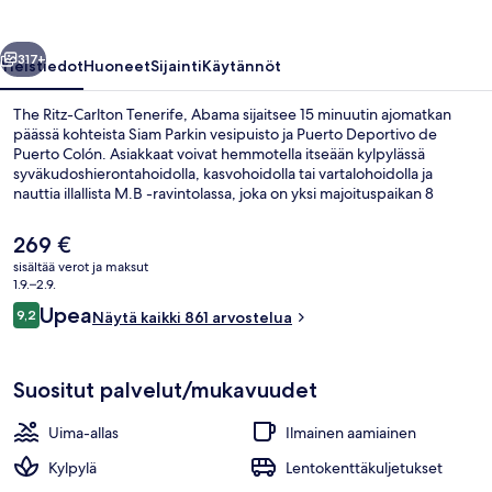
valokuvagalleria
llinen
Seuraava
317+
Yleistiedot
Huoneet
Sijainti
Käytännöt
The Ritz-Carlton Tenerife, Abama sijaitsee 15 minuutin ajomatkan
päässä kohteista Siam Parkin vesipuisto ja Puerto Deportivo de
Puerto Colón. Asiakkaat voivat hemmotella itseään kylpylässä
syväkudoshierontahoidolla, kasvohoidolla tai vartalohoidolla ja
nauttia illallista M.B -ravintolassa, joka on yksi majoituspaikan 8
ravintolasta. Sen erikoisuuksiin kuuluu espanjalainen keittiö. Muihin
tämän luksusluokan hotellin palveluihin kuuluu 7 ulkouima-allasta,
Nykyinen
269 €
rantabaari ja ympäri vuorokauden auki oleva kuntokeskus. Matkailijat
hinta
sisältää verot ja maksut
arvostavat majoituspaikan avuliasta henkilökuntaa.
on
1.9.–2.9.
7 ulkouima-allasta, aurinkovarjoja, au
269 €
Arvostelut
Upea
9,2
Näytä kaikki 861 arvostelua
9,2 kautta 10.
Suositut palvelut/mukavuudet
Uima-allas
Ilmainen aamiainen
Kylpylä
Lentokenttäkuljetukset