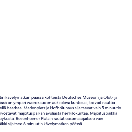
Tarjolla louna
inuutin kävelymatkan päässä kohteista Deutsches Museum ja Olut- ja
sä on ympäri vuorokauden auki oleva kuntosali, tai voit nauttia
rellä baarissa. Marienplatz ja Hofbräuhaus sijaitsevat vain 5 minuutin
Aula
 arvostavat majoituspaikan avuliasta henkilökuntaa. Majoituspaikka
eyksistä: Rosenheimer Platzin rautatieasema sijaitsee vain
kki sijaitsee 6 minuutin kävelymatkan päässä.