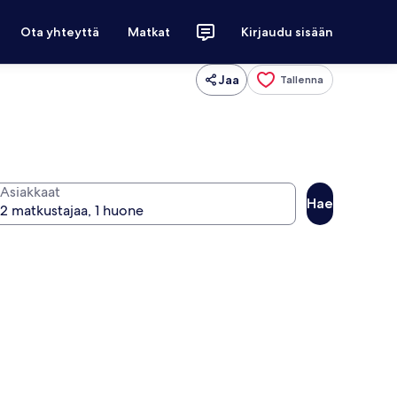
Ota yhteyttä
Matkat
Kirjaudu sisään
Jaa
Tallenna
Asiakkaat
Hae