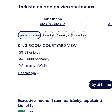
Tarkista näiden päivien saatavuus
Tarkista tämän illan saatavuus elok. 8 - elok. 9
Tarkista huomi
Tänä iltana
elok. 8 - elok. 9
el
Huoneille
Kaikki huoneet
1 sänky
2 sänkyä
3+ sänkyä
saatavilla
Avaa
Hotellihuone, jossa on suuri sän
olevia
9
KING ROOM COURTYARD VIEW
kaikki
suodattimia
3 henkilöä
huonetyypin
1 suuri parisänky
KING
ROOM
Ilmainen Wi-Fi
COURTYARD
Lisätietoja
Lisätietoja
VIEW
huoneesta
KING
kuvat
Näytä hinna
ROOM
COURTYARD
VIEW
Avaa
Allergiatestatut vuodevaatteet
10
Executive-huone, 1 suuri parisänky, tupakointi
kaikki
kielletty
huonetyypin
Upea