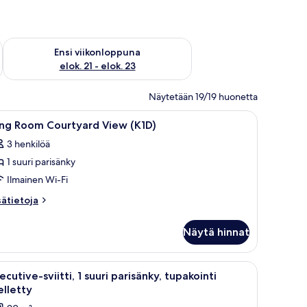
ok. 14 - elok. 16
Tarkista ensi viikonlopun saatavuus elok. 21 - elok. 23
Ensi viikonloppuna
elok. 21 - elok. 23
Näytetään 19/19 huonetta
pöytä, jossa on televisio, tuoli ja pieni pöytä.
vaa
Allergiatestatut vuodevaatteet, tallelokero 
5
ing Room Courtyard View (K1D)
ikki
3 henkilöä
uonetyypin
1 suuri parisänky
ing
oom
Ilmainen Wi-Fi
ourtyard
sätietoja
sätietoja
iew
oneesta
ng
K1D)
Näytä hinnat
oom
uvat
urtyard
ew
työpöytä, lamppu ja pehmolelu.
vaa
Hotellihuone, jossa on sänky, työpöytä, jossa o
10
1D)
ecutive-sviitti, 1 suuri parisänky, tupakointi
ikki
elletty
uonetyypin