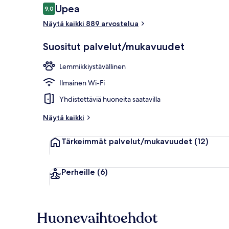
Arvostelut
Upea
9,0
9,0 kautta 10.
Näytä kaikki 889 arvostelua
Tarjolla lounas
Suositut palvelut/mukavuudet
Lemmikkiystävällinen
Ilmainen Wi-Fi
Yhdistettäviä huoneita saatavilla
Näytä kaikki
Tärkeimmät palvelut/mukavuudet
(12)
Perheille
(6)
Huonevaihtoehdot