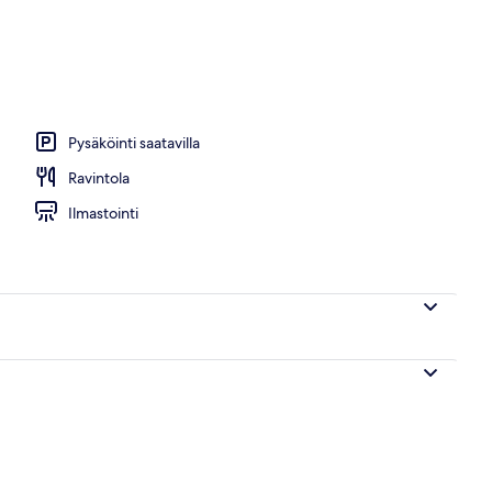
 ja illallinen
Pysäköinti saatavilla
Ravintola
Ilmastointi