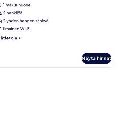
1 makuuhuone
hden
2 henkilöä
engen
2 yhden hengen sänkyä
änkyä,
Ilmainen Wi-Fi
upakointi
elletty
sätietoja
sätietoja
uvat
oneesta
one,
Näytä hinnat
hden
engen
nkyä,
pakointi
elletty