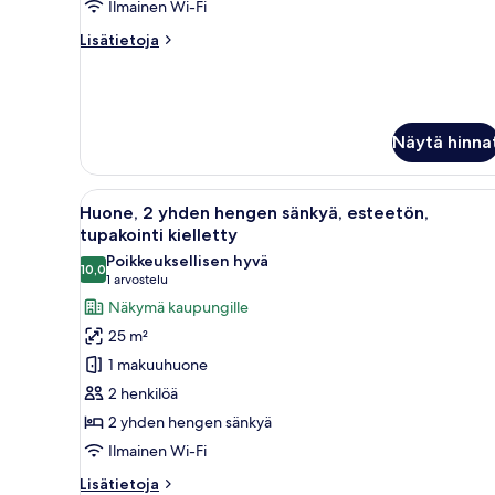
Ilmainen Wi-Fi
kielletty
kuvat
Lisätietoja
Lisätietoja
huoneesta
Huone,
1
keskisuuri
parisänky,
Näytä hinna
tupakointi
kielletty
Avaa
Hotellihuone, jossa on kaksi sä
14
Huone, 2 yhden hengen sänkyä, esteetön,
kaikki
tupakointi kielletty
huonetyypin
Poikkeuksellisen hyvä
10,0
Huone,
10,0 kautta 10
(1
1 arvostelu
2
arvostelu)
Näkymä kaupungille
yhden
25 m²
hengen
1 makuuhuone
sänkyä,
2 henkilöä
esteetön,
2 yhden hengen sänkyä
tupakointi
Ilmainen Wi-Fi
kielletty
kuvat
Lisätietoja
Lisätietoja