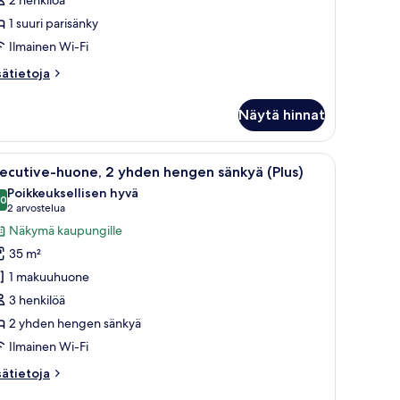
upakointi
1 suuri parisänky
elletty
Ilmainen Wi-Fi
uvat
sätietoja
sätietoja
oneesta
one,
Näytä hinnat
uri
risänky,
n televisio ja vesipulloja.
aksi tuolia, pyöreä pöytä, televisio ja minibaari.
vaa
Hotellihuone, jossa on sänky, sohva, televisio
9
teetön,
ecutive-huone, 2 yhden hengen sänkyä (Plus)
ikki
pakointi
Poikkeuksellisen hyvä
elletty
uonetyypin
,0
10,0 kautta 10
(2
2 arvostelua
xecutive-
arvostelua)
Näkymä kaupungille
uone,
35 m²
1 makuuhuone
hden
3 henkilöä
engen
2 yhden hengen sänkyä
änkyä
lus)
Ilmainen Wi-Fi
uvat
sätietoja
sätietoja
oneesta