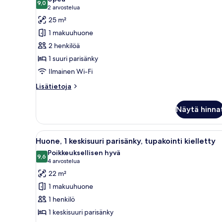
9,0
Executive-
9,0 kautta 10
(2
2 arvostelua
huone,
arvostelua)
25 m²
1
1 makuuhuone
suuri
2 henkilöä
parisänky,
1 suuri parisänky
tupakointi
Ilmainen Wi-Fi
kielletty
kuvat
Lisätietoja
Lisätietoja
huoneesta
Executive-
Näytä hinna
huone,
1
suuri
Avaa
Hotellihuone, jossa on suuri sän
6
parisänky,
Huone, 1 keskisuuri parisänky, tupakointi kielletty
kaikki
tupakointi
Poikkeuksellisen hyvä
kielletty
huonetyypin
9,6
9,6 kautta 10
(4
4 arvostelua
Huone,
arvostelua)
22 m²
1
1 makuuhuone
keskisuuri
1 henkilö
parisänky,
1 keskisuuri parisänky
tupakointi