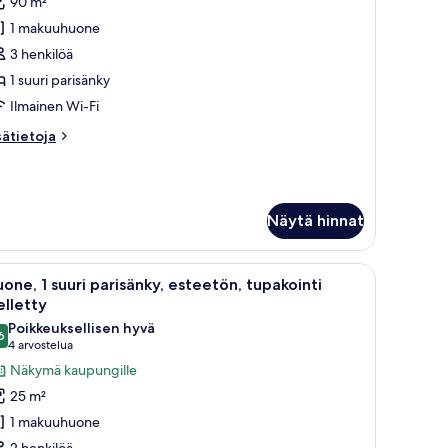
90 m²
xecutive-
1 makuuhuone
iitti,
3 henkilöä
uuri
1 suuri parisänky
arisänky,
Ilmainen Wi-Fi
upakointi
sätietoja
sätietoja
elletty
oneesta
uvat
ecutive-
itti,
Näytä hinnat
uri
risänky,
pakointi
öytä, tuoli, televisio ja minibaari.
vaa
Allergiatestatut vuodevaatteet, tallelokero 
elletty
7
one, 1 suuri parisänky, esteetön, tupakointi
ikki
elletty
uonetyypin
Poikkeuksellisen hyvä
6
uone,
9,6 kautta 10
(4
4 arvostelua
arvostelua)
Näkymä kaupungille
uuri
25 m²
arisänky,
1 makuuhuone
steetön,
2 henkilöä