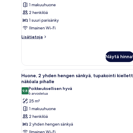
1
1 makuuhuone
suuri
2 henkilöä
parisänky,
1 suuri parisänky
tupakointi
Ilmainen Wi-Fi
kielletty
kuvat
Lisätietoja
Lisätietoja
huoneesta
Huone,
1
Näytä hinna
suuri
parisänky,
tupakointi
Avaa
Hotellihuone, jossa on sänky, s
kielletty
8
Huone, 2 yhden hengen sänkyä, tupakointi kiellett
kaikki
näköala pihalle
huonetyypin
Poikkeuksellisen hyvä
9,8
Huone,
9,8 kautta 10
(6
6 arvostelua
2
arvostelua)
25 m²
yhden
1 makuuhuone
hengen
2 henkilöä
sänkyä,
2 yhden hengen sänkyä
tupakointi
Ilmainen Wi-Fi