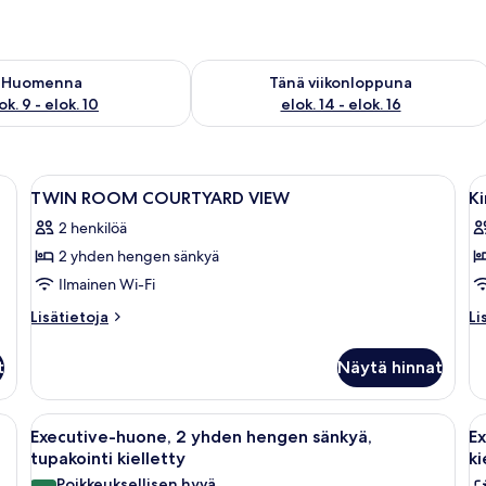
sen saatavuus elok. 9 - elok. 10
Tarkista tämän viikonlopun saatavuus el
Huomenna
Tänä viikonloppuna
ok. 9 - elok. 10
elok. 14 - elok. 16
ky, työpöytä, tuoli, televisio ja minibaari.
Avaa
Hotellihuone, jossa on kaksi sänkyä, työ
A
8
TWIN ROOM COURTYARD VIEW
K
kaikki
ka
2 henkilöä
huonetyypin
h
2 yhden hengen sänkyä
TWIN
K
ROOM
R
Ilmainen Wi-Fi
COURTYARD
C
Lisätietoja
Li
Lisätietoja
Li
VIEW
V
huoneesta
hu
TWIN
Ki
kuvat
(
t
Näytä hinnat
ROOM
R
k
COURTYARD
Co
VIEW
Vi
, tallelokero huoneessa
Avaa
Hotellihuone, jossa on kaksi sänkyä, 
A
8
(K
Executive-huone, 2 yhden hengen sänkyä,
Ex
kaikki
ka
tupakointi kielletty
ki
huonetyypin
h
Poikkeuksellisen hyvä