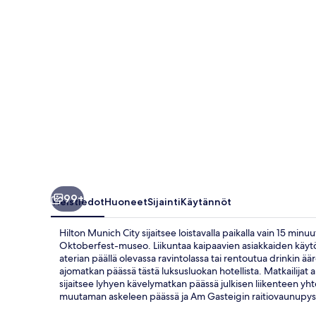
99+
Yleistiedot
Huoneet
Sijainti
Käytännöt
Hilton Munich City sijaitsee loistavalla paikalla vain 15 m
Oktoberfest-museo. Liikuntaa kaipaavien asiakkaiden käytös
aterian päällä olevassa ravintolassa tai rentoutua drinkin ää
ajomatkan päässä tästä luksusluokan hotellista. Matkailijat
sijaitsee lyhyen kävelymatkan päässä julkisen liikenteen yht
muutaman askeleen päässä ja Am Gasteigin raitiovaunupysä