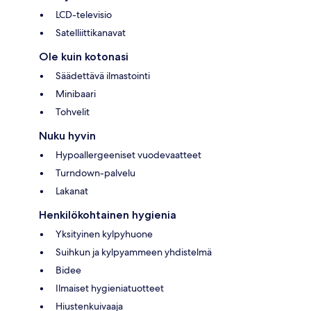
LCD-televisio
Satelliittikanavat
Ole kuin kotonasi
Säädettävä ilmastointi
Minibaari
Tohvelit
Nuku hyvin
Hypoallergeeniset vuodevaatteet
Turndown-palvelu
Lakanat
Henkilökohtainen hygienia
Yksityinen kylpyhuone
Suihkun ja kylpyammeen yhdistelmä
Bidee
Ilmaiset hygieniatuotteet
Hiustenkuivaaja