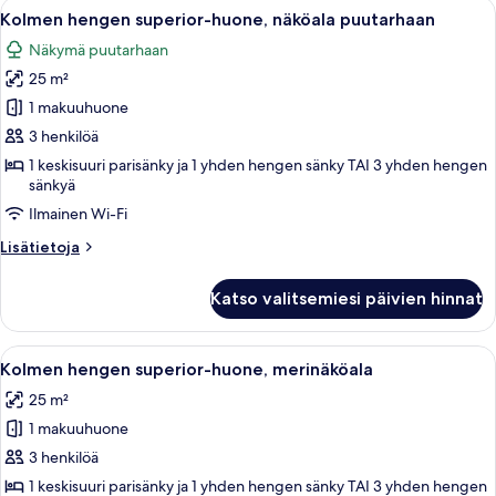
Avaa
Hotellihuone, jossa on sänky, työpöytä 
6
merinäköala
Kolmen hengen superior-huone, näköala puutarhaan
kaikki
Näkymä puutarhaan
huonetyypin
25 m²
Kolmen
hengen
1 makuuhuone
superior-
3 henkilöä
huone,
1 keskisuuri parisänky ja 1 yhden hengen sänky TAI 3 yhden hengen
näköala
sänkyä
puutarhaan
Ilmainen Wi-Fi
kuvat
Lisätietoja
Lisätietoja
huoneesta
Kolmen
Katso valitsemiesi päivien hinnat
hengen
superior-
huone,
Avaa
Hotellihuone, jossa on suuri sänky, työ
5
näköala
Kolmen hengen superior-huone, merinäköala
kaikki
puutarhaan
25 m²
huonetyypin
1 makuuhuone
Kolmen
hengen
3 henkilöä
superior-
1 keskisuuri parisänky ja 1 yhden hengen sänky TAI 3 yhden hengen