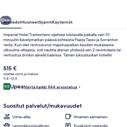
llinen
Seuraava
88+
Yleistiedot
Huoneet
Sijainti
Käytännöt
Imperial Hotel Tramontano sijaitsee loistavalla paikalla vain 10
minuutin kävelymatkan päässä kohteista Piazza Tasso ja Sorrenton
ranta. Kun olet rentoutunut majoituspaikan kauden mukaisessa
ulkouima-altaassa, voit nauttia aterian yhdessä sen 2 ravintolasta tai
rentoutua drinkin äärellä baarissa. Tämän luksusluokan hotellin
muihin palveluihin kuuluu allasbaari, välipalabaari/deli ja terassi.
Avulias henkilökunta ja sijainti ovat myös asioita, joita matkailijat
Nykyinen
515 €
arvostavat.
hinta
sisältää verot ja maksut
on
11.8.–12.8.
Ulkopuoli
515 €
Arvostelut
Upea
9,0
Näytä kaikki 944 arvostelua
9,0 kautta 10.
Suositut palvelut/mukavuudet
Uima-allas
Ilmainen aamiainen
Lemmikkiystävällinen
Pysäköinti saatavilla