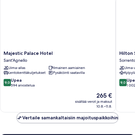
Terrazzo)
Majestic
Hilton
Majestic Palace Hotel
Hilton
Palace
Sorrent
Sant'Agnello
Sorrent
Hotel
Palace
Uima-allas
Ilmainen aamiainen
Uima-a
Sant'Agnello
Sorrent
Lentokenttäkuljetukset
Pysäköinti saatavilla
Kylpyl
9.0
9.0
Upea
Upe
9,0
9,0
kautta
kautta
594 arvostelua
1 002
10,
10,
Hinta
265 €
Upea,
Upea,
on
594
1 002
sisältää verot ja maksut
265 €
10.8.–11.8.
arvostelua
arvostel
Vertaile samankaltaisiin majoituspaikkoihin