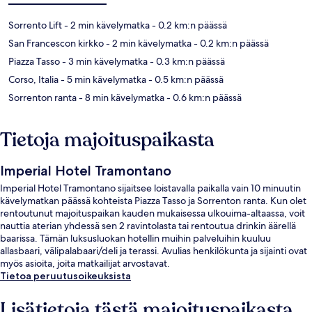
Sorrento Lift
- 2 min kävelymatka
- 0.2 km:n päässä
San Francescon kirkko
- 2 min kävelymatka
- 0.2 km:n päässä
Piazza Tasso
- 3 min kävelymatka
- 0.3 km:n päässä
Corso, Italia
- 5 min kävelymatka
- 0.5 km:n päässä
Sorrenton ranta
- 8 min kävelymatka
- 0.6 km:n päässä
Tietoja majoituspaikasta
Imperial Hotel Tramontano
Imperial Hotel Tramontano sijaitsee loistavalla paikalla vain 10 minuutin
kävelymatkan päässä kohteista Piazza Tasso ja Sorrenton ranta. Kun olet
rentoutunut majoituspaikan kauden mukaisessa ulkouima-altaassa, voit
nauttia aterian yhdessä sen 2 ravintolasta tai rentoutua drinkin äärellä
baarissa. Tämän luksusluokan hotellin muihin palveluihin kuuluu
allasbaari, välipalabaari/deli ja terassi. Avulias henkilökunta ja sijainti ovat
myös asioita, joita matkailijat arvostavat.
Tietoa peruutusoikeuksista
Lisätietoja tästä majoituspaikasta