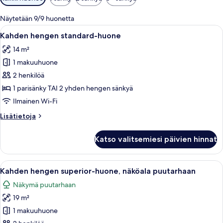
saatavilla
olevia
Näytetään 9/9 huonetta
suodattimia
Avaa
Hotellihuone, jossa on suuri sänky, yö
5
Kahden hengen standard-huone
kaikki
14 m²
huonetyypin
1 makuuhuone
Kahden
hengen
2 henkilöä
standard-
1 parisänky TAI 2 yhden hengen sänkyä
huone
Ilmainen Wi-Fi
kuvat
Lisätietoja
Lisätietoja
huoneesta
Kahden
Katso valitsemiesi päivien hinnat
hengen
standard-
huone
Avaa
Siististi järjestetty hotellihuone, jossa
6
Kahden hengen superior-huone, näköala puutarhaan
kaikki
Näkymä puutarhaan
huonetyypin
19 m²
Kahden
hengen
1 makuuhuone
superior-