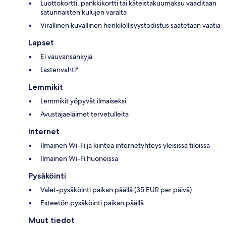
Luottokortti, pankkikortti tai käteistakuumaksu vaaditaan
satunnaisten kulujen varalta
Virallinen kuvallinen henkilöllisyystodistus saatetaan vaatia
Lapset
Ei vauvansänkyjä
Lastenvahti*
Lemmikit
Lemmikit yöpyvät ilmaiseksi
Avustajaeläimet tervetulleita
Internet
Ilmainen Wi-Fi ja kiinteä internetyhteys yleisissä tiloissa
Ilmainen Wi-Fi huoneissa
Pysäköinti
Valet-pysäköinti paikan päällä (35 EUR per päivä)
Esteetön pysäköinti paikan päällä
Muut tiedot