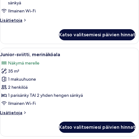
sänkyä
huone,
merinäköala
Ilmainen Wi-Fi
kuvat
Lisätietoja
Lisätietoja
huoneesta
Kolmen
Katso valitsemiesi päivien hinnat
hengen
superior-
huone,
Avaa
Olohuoneessa on sohva, nojatuoli ja la
8
merinäköala
Junior-sviitti, merinäköala
kaikki
Näkymä merelle
huonetyypin
35 m²
Junior-
sviitti,
1 makuuhuone
merinäköala
2 henkilöä
kuvat
1 parisänky TAI 2 yhden hengen sänkyä
Ilmainen Wi-Fi
Lisätietoja
Lisätietoja
huoneesta
Junior-
Katso valitsemiesi päivien hinnat
sviitti,
merinäköala