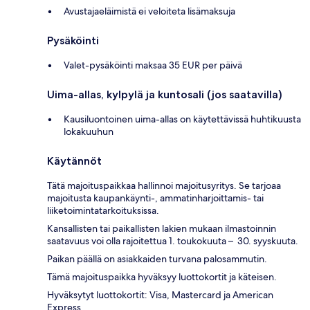
Avustajaeläimistä ei veloiteta lisämaksuja
Pysäköinti
Valet-pysäköinti maksaa 35 EUR per päivä
Uima-allas, kylpylä ja kuntosali (jos saatavilla)
Kausiluontoinen uima-allas on käytettävissä huhtikuusta
lokakuuhun
Käytännöt
Tätä majoituspaikkaa hallinnoi majoitusyritys. Se tarjoaa
majoitusta kaupankäynti-, ammatinharjoittamis- tai
liiketoimintatarkoituksissa.
Kansallisten tai paikallisten lakien mukaan ilmastoinnin
saatavuus voi olla rajoitettua 1. toukokuuta – 30. syyskuuta.
Paikan päällä on asiakkaiden turvana palosammutin.
Tämä majoituspaikka hyväksyy luottokortit ja käteisen.
Hyväksytyt luottokortit: Visa, Mastercard ja American
Express