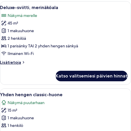
Avaa
Ruokailutila, jossa on neljälle katettu 
7
Deluxe-sviitti, merinäköala
kaikki
Näkymä merelle
huonetyypin
45 m²
Deluxe-
sviitti,
1 makuuhuone
merinäköala
2 henkilöä
kuvat
1 parisänky TAI 2 yhden hengen sänkyä
Ilmainen Wi-Fi
Lisätietoja
Lisätietoja
huoneesta
Deluxe-
Katso valitsemiesi päivien hinnat
sviitti,
merinäköala
Avaa
Hotellihuone, jossa on suuri sänky, yöp
5
Yhden hengen classic-huone
kaikki
Näkymä puutarhaan
huonetyypin
15 m²
Yhden
hengen
1 makuuhuone
classic-
1 henkilö