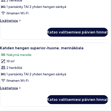
2 henkilöä
huone,
1 parisänky TAI 2 yhden hengen sänkyä
näköala
Ilmainen Wi-Fi
puutarhaan
Lisätietoja
Lisätietoja
kuvat
huoneesta
Kahden
Katso valitsemiesi päivien hinnat
hengen
superior-
huone,
Avaa
Hotellihuone, jossa on suuri sänky, t
5
näköala
Kahden hengen superior-huone, merinäköala
kaikki
puutarhaan
Näkymä merelle
huonetyypin
19 m²
Kahden
hengen
2 henkilöä
superior-
1 parisänky TAI 2 yhden hengen sänkyä
huone,
Ilmainen Wi-Fi
merinäköala
Lisätietoja
Lisätietoja
kuvat
huoneesta
Kahden
Katso valitsemiesi päivien hinnat
hengen
superior-
huone,