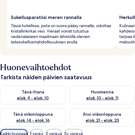
Sukellusparatiisi meren rannalla
Herkull
Tässä hotellissa, josta on suora pääsy rannalle, odottaa
Kulinaar
kristallinkirkas vesi. Vieraat voivat tutustua
kahdessa
vedenalaiseen maailmaan lähistöllä olevien
tarjoaa l
laitesukellusmahdollisuuksien avulla.
maksutto
Huonevaihtoehdot
Tarkista näiden päivien saatavuus
Tarkista tämän illan saatavuus elok. 9 - elok. 10
Tarkista huomisen saatavuus elo
Tänä iltana
Huomenna
elok. 9 - elok. 10
elok. 10 - elok. 11
Tarkista tämän viikonlopun saatavuus elok. 14 - elok. 16
Tarkista ensi viikonlopun saata
Tänä viikonloppuna
Ensi viikonloppuna
elok. 14 - elok. 16
elok. 21 - elok. 23
Huoneille
Kaikki huoneet
1 sänky
2 sänkyä
3+ sänkyä