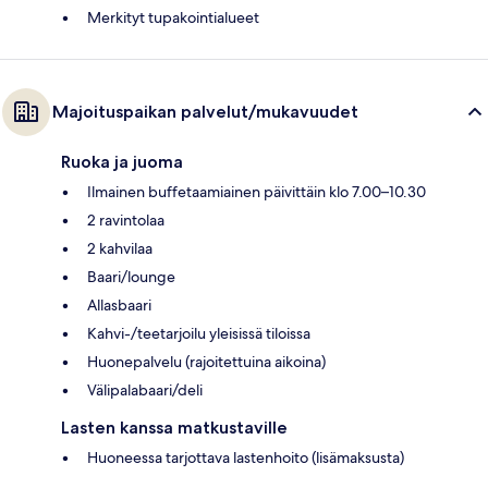
Merkityt tupakointialueet
Majoituspaikan palvelut/mukavuudet
Ruoka ja juoma
Ilmainen buffetaamiainen päivittäin klo 7.00–10.30
2 ravintolaa
2 kahvilaa
Baari/lounge
Allasbaari
Kahvi-/teetarjoilu yleisissä tiloissa
Huonepalvelu (rajoitettuina aikoina)
Välipalabaari/deli
Lasten kanssa matkustaville
Huoneessa tarjottava lastenhoito (lisämaksusta)