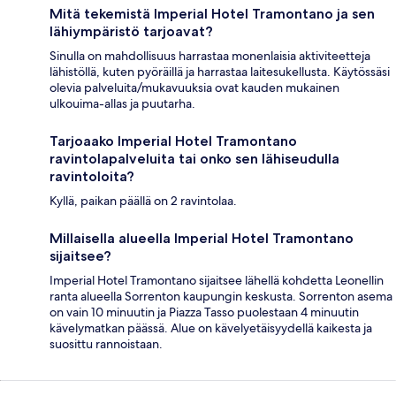
Mitä tekemistä Imperial Hotel Tramontano ja sen
lähiympäristö tarjoavat?
Sinulla on mahdollisuus harrastaa monenlaisia aktiviteetteja
lähistöllä, kuten pyöräillä ja harrastaa laitesukellusta. Käytössäsi
olevia palveluita/mukavuuksia ovat kauden mukainen
ulkouima-allas ja puutarha.
Tarjoaako Imperial Hotel Tramontano
ravintolapalveluita tai onko sen lähiseudulla
ravintoloita?
Kyllä, paikan päällä on 2 ravintolaa.
Millaisella alueella Imperial Hotel Tramontano
sijaitsee?
Imperial Hotel Tramontano sijaitsee lähellä kohdetta Leonellin
ranta alueella Sorrenton kaupungin keskusta. Sorrenton asema
on vain 10 minuutin ja Piazza Tasso puolestaan 4 minuutin
kävelymatkan päässä. Alue on kävelyetäisyydellä kaikesta ja
suosittu rannoistaan.