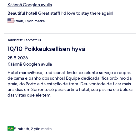
Käännä Googlen avulla
Beautiful hotel! Great staff! I’d love to stay there again!
Ethan, 1 yön matka
Tarkistettu arvostelu
10/10 Poikkeuksellisen hyvä
25.5.2026
Käännä Googlen avulla
Hotel maravilhoso, tradicional, lindo, excelente serviço e roupas
de cama e banho dos sonhos! Equipe dedicada, fica próximo da
praia, do Porto e da estação de trem. Deu vontade de ficar mais
uns dias em Sorrento só para curtir o hotel, sua piscina e a beleza
das vistas que ele tem.
Elizabeth, 2 yön matka