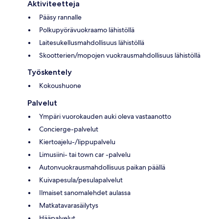
Aktiviteetteja
Pääsy rannalle
Polkupyörävuokraamo lähistöllä
Laitesukellusmahdollisuus lähistöllä
Skootterien/mopojen vuokrausmahdollisuus lähistöllä
Työskentely
Kokoushuone
Palvelut
Ympäri vuorokauden auki oleva vastaanotto
Concierge-palvelut
Kiertoajelu-/lippupalvelu
Limusiini- tai town car -palvelu
Autonvuokrausmahdollisuus paikan päällä
Kuivapesula/pesulapalvelut
Ilmaiset sanomalehdet aulassa
Matkatavarasäilytys
Hääpalvelut