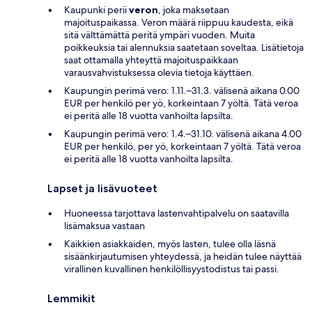
Kaupunki perii
veron
, joka maksetaan
majoituspaikassa. Veron määrä riippuu kaudesta, eikä
sitä välttämättä peritä ympäri vuoden. Muita
poikkeuksia tai alennuksia saatetaan soveltaa. Lisätietoja
saat ottamalla yhteyttä majoituspaikkaan
varausvahvistuksessa olevia tietoja käyttäen.
Kaupungin perimä vero: 1.11.–31.3. välisenä aikana 0.00
EUR per henkilö per yö, korkeintaan 7 yöltä. Tätä veroa
ei peritä alle 18 vuotta vanhoilta lapsilta.
Kaupungin perimä vero: 1.4.–31.10. välisenä aikana 4.00
EUR per henkilö, per yö, korkeintaan 7 yöltä. Tätä veroa
ei peritä alle 18 vuotta vanhoilta lapsilta.
Lapset ja lisävuoteet
Huoneessa tarjottava lastenvahtipalvelu on saatavilla
lisämaksua vastaan
Kaikkien asiakkaiden, myös lasten, tulee olla läsnä
sisäänkirjautumisen yhteydessä, ja heidän tulee näyttää
virallinen kuvallinen henkilöllisyystodistus tai passi.
Lemmikit