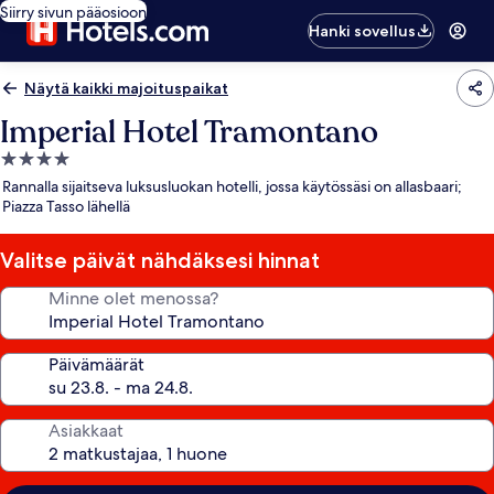
Siirry sivun pääosioon
Hanki sovellus
Näytä kaikki majoituspaikat
Imperial Hotel Tramontano
4.0
tähden
Rannalla sijaitseva luksusluokan hotelli, jossa käytössäsi on allasbaari;
majoituspaikka
Piazza Tasso lähellä
Valitse päivät nähdäksesi hinnat
Minne olet menossa?
Päivämäärät
Asiakkaat