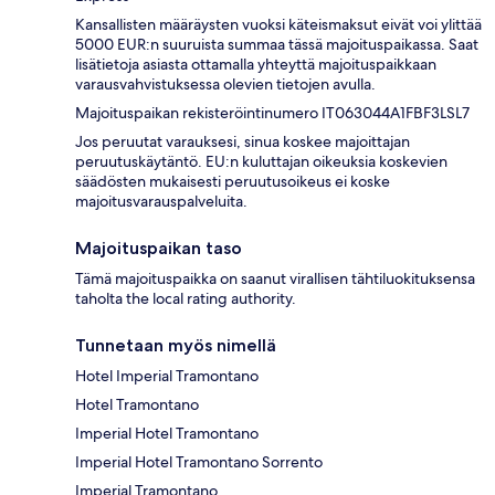
Kansallisten määräysten vuoksi käteismaksut eivät voi ylittää
5000 EUR:n suuruista summaa tässä majoituspaikassa. Saat
lisätietoja asiasta ottamalla yhteyttä majoituspaikkaan
varausvahvistuksessa olevien tietojen avulla.
Majoituspaikan rekisteröintinumero IT063044A1FBF3LSL7
Jos peruutat varauksesi, sinua koskee majoittajan
peruutuskäytäntö. EU:n kuluttajan oikeuksia koskevien
säädösten mukaisesti peruutusoikeus ei koske
majoitusvarauspalveluita.
Majoituspaikan taso
Tämä majoituspaikka on saanut virallisen tähtiluokituksensa
taholta the local rating authority.
Tunnetaan myös nimellä
Hotel Imperial Tramontano
Hotel Tramontano
Imperial Hotel Tramontano
Imperial Hotel Tramontano Sorrento
Imperial Tramontano