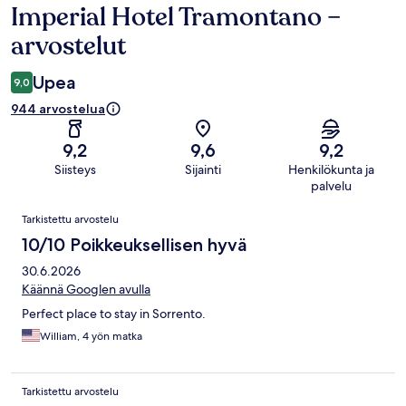
Imperial Hotel Tramontano –
Arvostelut
arvostelut
Upea
9,0
944 arvostelua
9,2
9,6
9,2
Siisteys
Sijainti
Henkilökunta ja
palvelu
Arvostelut
Tarkistettu arvostelu
10/10 Poikkeuksellisen hyvä
30.6.2026
Käännä Googlen avulla
Perfect place to stay in Sorrento.
William, 4 yön matka
Tarkistettu arvostelu