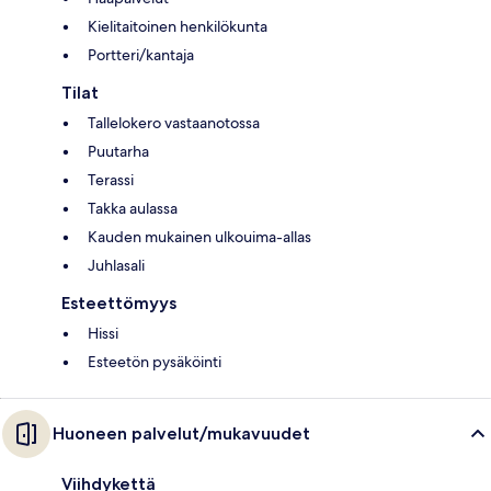
Kielitaitoinen henkilökunta
Portteri/kantaja
Tilat
Tallelokero vastaanotossa
Puutarha
Terassi
Takka aulassa
Kauden mukainen ulkouima-allas
Juhlasali
Esteettömyys
Hissi
Esteetön pysäköinti
Huoneen palvelut/mukavuudet
Viihdykettä