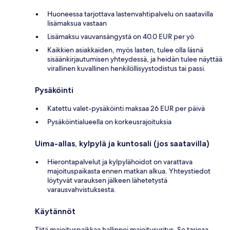
Huoneessa tarjottava lastenvahtipalvelu on saatavilla
lisämaksua vastaan
Lisämaksu vauvansängystä on 40.0 EUR per yö
Kaikkien asiakkaiden, myös lasten, tulee olla läsnä
sisäänkirjautumisen yhteydessä, ja heidän tulee näyttää
virallinen kuvallinen henkilöllisyystodistus tai passi.
Pysäköinti
Katettu valet-pysäköinti maksaa 26 EUR per päivä
Pysäköintialueella on korkeusrajoituksia
Uima-allas, kylpylä ja kuntosali (jos saatavilla)
Hierontapalvelut ja kylpylähoidot on varattava
majoituspaikasta ennen matkan alkua. Yhteystiedot
löytyvät varauksen jälkeen lähetetystä
varausvahvistuksesta.
Käytännöt
Tätä majoituspaikkaa hallinnoi majoitusyritys. Se tarjoaa