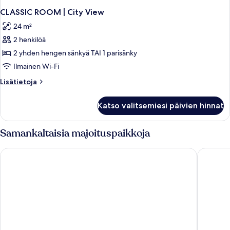
CLASSIC ROOM | City View
24 m²
2 henkilöä
2 yhden hengen sänkyä TAI 1 parisänky
Ilmainen Wi-Fi
Lisätietoja
Lisätietoja
huoneesta
CLASSIC
Katso valitsemiesi päivien hinnat
ROOM
|
City
Samankaltaisia majoituspaikkoja
View
Hilton Sorrento Palace
Grand H