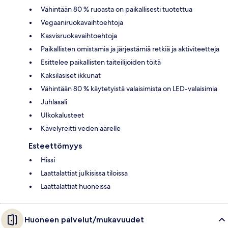
Vähintään 80 % ruoasta on paikallisesti tuotettua
Vegaaniruokavaihtoehtoja
Kasvisruokavaihtoehtoja
Paikallisten omistamia ja järjestämiä retkiä ja aktiviteetteja
Esittelee paikallisten taiteilijoiden töitä
Kaksilasiset ikkunat
Vähintään 80 % käytetyistä valaisimista on LED-valaisimia
Juhlasali
Ulkokalusteet
Kävelyreitti veden äärelle
Esteettömyys
Hissi
Laattalattiat julkisissa tiloissa
Laattalattiat huoneissa
Huoneen palvelut/mukavuudet