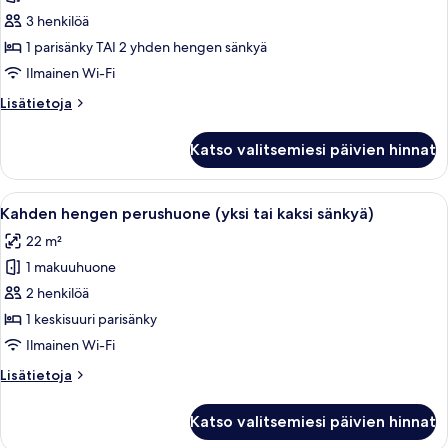
parveke,
3 henkilöä
merinäköala
1 parisänky TAI 2 yhden hengen sänkyä
kuvat
Ilmainen Wi-Fi
Lisätietoja
Lisätietoja
huoneesta
Royal-
Katso valitsemiesi päivien hinnat
sviitti,
parveke,
merinäköala
Avaa
Hotellihuone, jossa on suuri sänky, työ
4
Kahden hengen perushuone (yksi tai kaksi sänkyä)
kaikki
22 m²
huonetyypin
1 makuuhuone
Kahden
hengen
2 henkilöä
perushuone
1 keskisuuri parisänky
(yksi
Ilmainen Wi-Fi
tai
Lisätietoja
Lisätietoja
kaksi
huoneesta
sänkyä)
Kahden
Katso valitsemiesi päivien hinnat
hengen
kuvat
perushuone