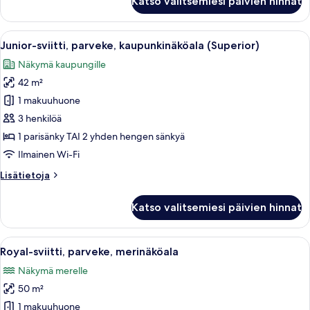
Katso valitsemiesi päivien hinnat
hengen
parveke
standard-
kuvat
huone
Avaa
Tilava hotellihuone, jossa on suuri sän
6
(yksi
Junior-sviitti, parveke, kaupunkinäköala (Superior)
kaikki
tai
Näkymä kaupungille
kaksi
huonetyypin
sänkyä),
42 m²
Junior-
parveke
sviitti,
1 makuuhuone
parveke,
3 henkilöä
kaupunkinäköala
1 parisänky TAI 2 yhden hengen sänkyä
(Superior)
Ilmainen Wi-Fi
kuvat
Lisätietoja
Lisätietoja
huoneesta
Junior-
Katso valitsemiesi päivien hinnat
sviitti,
parveke,
kaupunkinäköala
Avaa
Hotellihuoneessa on sänky, televisio, 
7
(Superior)
Royal-sviitti, parveke, merinäköala
kaikki
Näkymä merelle
huonetyypin
50 m²
Royal-
sviitti,
1 makuuhuone