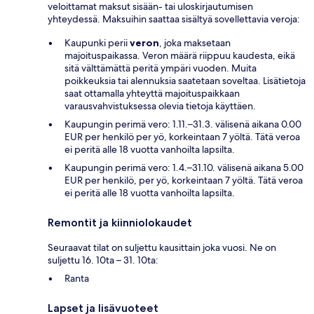
veloittamat maksut sisään- tai uloskirjautumisen
yhteydessä. Maksuihin saattaa sisältyä sovellettavia veroja:
Kaupunki perii
veron
, joka maksetaan
majoituspaikassa. Veron määrä riippuu kaudesta, eikä
sitä välttämättä peritä ympäri vuoden. Muita
poikkeuksia tai alennuksia saatetaan soveltaa. Lisätietoja
saat ottamalla yhteyttä majoituspaikkaan
varausvahvistuksessa olevia tietoja käyttäen.
Kaupungin perimä vero: 1.11.–31.3. välisenä aikana 0.00
EUR per henkilö per yö, korkeintaan 7 yöltä. Tätä veroa
ei peritä alle 18 vuotta vanhoilta lapsilta.
Kaupungin perimä vero: 1.4.–31.10. välisenä aikana 5.00
EUR per henkilö, per yö, korkeintaan 7 yöltä. Tätä veroa
ei peritä alle 18 vuotta vanhoilta lapsilta.
Remontit ja kiinniolokaudet
Seuraavat tilat on suljettu kausittain joka vuosi. Ne on
suljettu 16. 10ta – 31. 10ta:
Ranta
Lapset ja lisävuoteet