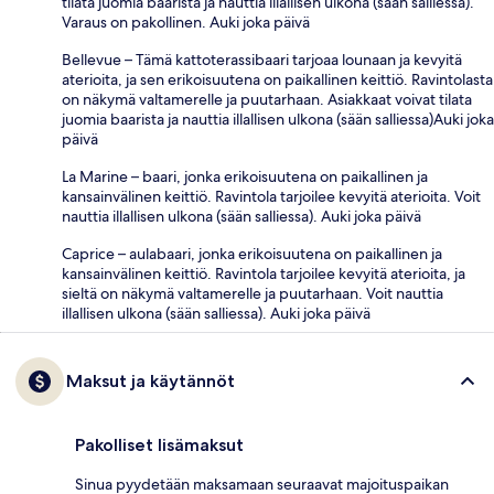
tilata juomia baarista ja nauttia illallisen ulkona (sään salliessa).
Varaus on pakollinen. Auki joka päivä
Bellevue – Tämä kattoterassibaari tarjoaa lounaan ja kevyitä
aterioita, ja sen erikoisuutena on paikallinen keittiö. Ravintolasta
on näkymä valtamerelle ja puutarhaan. Asiakkaat voivat tilata
juomia baarista ja nauttia illallisen ulkona (sään salliessa)Auki joka
päivä
La Marine – baari, jonka erikoisuutena on paikallinen ja
kansainvälinen keittiö. Ravintola tarjoilee kevyitä aterioita. Voit
nauttia illallisen ulkona (sään salliessa). Auki joka päivä
Caprice – aulabaari, jonka erikoisuutena on paikallinen ja
kansainvälinen keittiö. Ravintola tarjoilee kevyitä aterioita, ja
sieltä on näkymä valtamerelle ja puutarhaan. Voit nauttia
illallisen ulkona (sään salliessa). Auki joka päivä
Maksut ja käytännöt
Pakolliset lisämaksut
Sinua pyydetään maksamaan seuraavat majoituspaikan