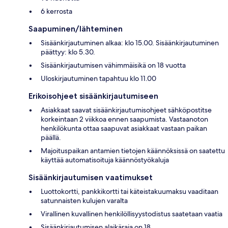
6 kerrosta
Saapuminen/lähteminen
Sisäänkirjautuminen alkaa: klo 15.00. Sisäänkirjautuminen
päättyy: klo 5.30.
Sisäänkirjautumisen vähimmäisikä on 18 vuotta
Uloskirjautuminen tapahtuu klo 11.00
Erikoisohjeet sisäänkirjautumiseen
Asiakkaat saavat sisäänkirjautumisohjeet sähköpostitse
korkeintaan 2 viikkoa ennen saapumista. Vastaanoton
henkilökunta ottaa saapuvat asiakkaat vastaan paikan
päällä.
Majoituspaikan antamien tietojen käännöksissä on saatettu
käyttää automatisoituja käännöstyökaluja
Sisäänkirjautumisen vaatimukset
Luottokortti, pankkikortti tai käteistakuumaksu vaaditaan
satunnaisten kulujen varalta
Virallinen kuvallinen henkilöllisyystodistus saatetaan vaatia
Sisäänkirjautumisen alaikäraja on 18