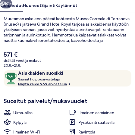
101+
Yleistiedot
Huoneet
Sijainti
Käytännöt
Muutaman askeleen päässä kohteesta Museo Correale di Terranova
(museo) sijaitseva Grand Hotel Royal tarjoaa asiakkaidensa käyttöön
yksityisen rannan, jossa voit hyödyntää aurinkovarjot, rantabaarin
tarjonnan ja aurinkotuolit. Hemmottelua kaipaavat asiakkaat voivat
nauttia kuumakivihierontahoidoista, kasvohoidoista ja
vartalohoidoista, ja ulkouima-allas tarjoaa huvia kaikille. Glicini Room,
yksi 3 ravintolasta, tarjoilee aamiaisen ja illallisen ja sen erikoisuuksiin
Nykyinen
571 €
kuuluu paikallinen ja kansainvälinen keittiö. Muihin tämän
hinta
sisältää verot ja maksut
luksusluokan hotellin mukavuuksiin kuuluvat 3 baaria/loungea,
on
20.8.–21.8.
kattoterassi ja allasbaari. Matkailijat arvostavat majoituspaikan
Kahden hengen huone (yksi tai kaksi 
571 €
Arvostelut
9,6
avuliasta henkilökuntaa.
Asiakkaiden suosikki
S
kautta
Saanut huippuarvosteluja
a
Näytä kaikki 969 arvostelua
10,
a
Asiakkaiden
n
suosikki
Suositut palvelut/mukavuudet
u
t
Uima-allas
Ilmainen aamiainen
h
u
Kylpylä
Pysäköinti saatavilla
i
Ilmainen Wi-Fi
Ravintola
p