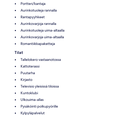
Portteri/kantaja
Aurinkotuoleja rannalla
Rantapyyhkeet
Aurinkovarjoja rannalla
Aurinkotuoleja uima-altaalla
Aurinkovarjoja uima-altaalla
Romantiikkapaketteja
Tilat
Tallelokero vastaanotossa
Kattoterassi
Puutarha
Kirjasto
Televisio yleisissä tiloissa
Kuntoklubi
Ulkouima-allas
Pysäköinti polkupyörille
Kylpyläpalvelut