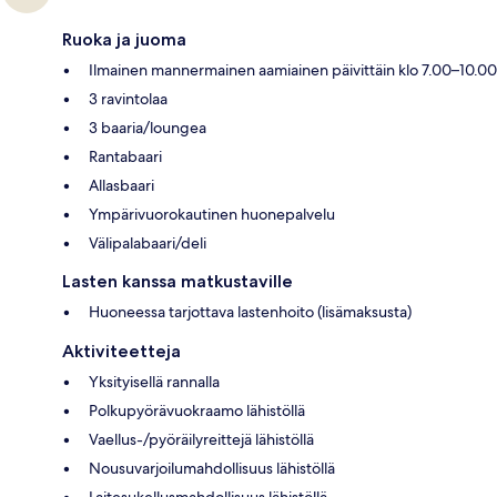
Ruoka ja juoma
Ilmainen mannermainen aamiainen päivittäin klo 7.00–10.00
3 ravintolaa
3 baaria/loungea
Rantabaari
Allasbaari
Ympärivuorokautinen huonepalvelu
Välipalabaari/deli
Lasten kanssa matkustaville
Huoneessa tarjottava lastenhoito (lisämaksusta)
Aktiviteetteja
Yksityisellä rannalla
Polkupyörävuokraamo lähistöllä
Vaellus-/pyöräilyreittejä lähistöllä
Nousuvarjoilumahdollisuus lähistöllä
Laitesukellusmahdollisuus lähistöllä