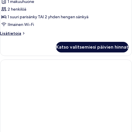
1 makuuhuone
huone
(yksi
2 henkilöä
tai
1 suuri parisänky TAI 2 yhden hengen sänkyä
kaksi
Ilmainen Wi-Fi
sänkyä),
Lisätietoja
Lisätietoja
parveke,
huoneesta
merinäköala
Kahden
Katso valitsemiesi päivien hinnat
hengen
kuvat
huone
(yksi
tai
kaksi
sänkyä),
parveke,
merinäköala