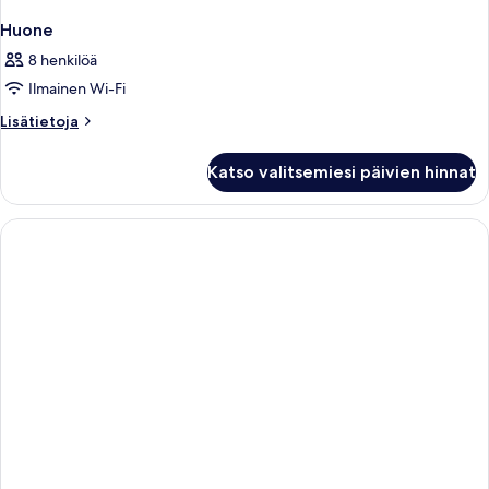
Huone
8 henkilöä
Ilmainen Wi-Fi
Lisätietoja
Lisätietoja
huoneesta
Huone
Katso valitsemiesi päivien hinnat