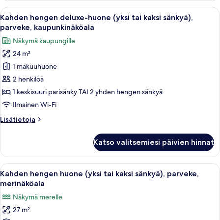
merinäköala
Avaa
Hotellihuone, jossa on sänky, työpöytä, 
6
Kahden hengen deluxe-huone (yksi tai kaksi sänkyä),
kaikki
parveke, kaupunkinäköala
huonetyypin
Näkymä kaupungille
Kahden
24 m²
hengen
1 makuuhuone
deluxe-
huone
2 henkilöä
(yksi
1 keskisuuri parisänky TAI 2 yhden hengen sänkyä
tai
Ilmainen Wi-Fi
kaksi
Lisätietoja
Lisätietoja
sänkyä),
huoneesta
parveke,
Kahden
Katso valitsemiesi päivien hinnat
hengen
kaupunkinäköala
deluxe-
kuvat
huone
Avaa
Hotellihuone, jossa on suuri sänky, mer
6
(yksi
Kahden hengen huone (yksi tai kaksi sänkyä), parveke,
kaikki
tai
merinäköala
kaksi
huonetyypin
Näkymä merelle
sänkyä),
Kahden
parveke,
27 m²
hengen
kaupunkinäköala