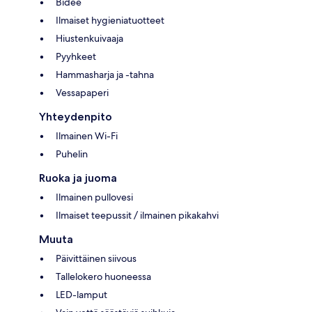
Bidee
Ilmaiset hygieniatuotteet
Hiustenkuivaaja
Pyyhkeet
Hammasharja ja -tahna
Vessapaperi
Yhteydenpito
Ilmainen Wi-Fi
Puhelin
Ruoka ja juoma
Ilmainen pullovesi
Ilmaiset teepussit / ilmainen pikakahvi
Muuta
Päivittäinen siivous
Tallelokero huoneessa
LED-lamput