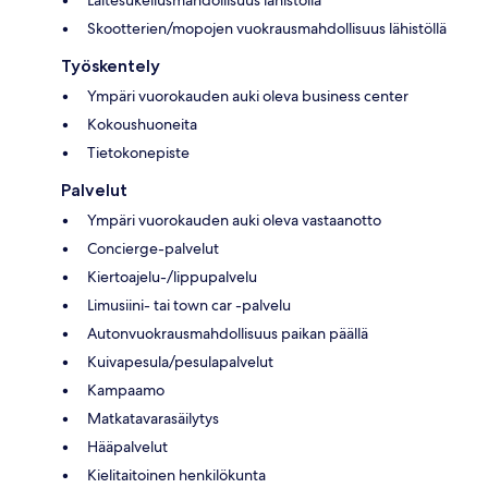
Skootterien/mopojen vuokrausmahdollisuus lähistöllä
Työskentely
Ympäri vuorokauden auki oleva business center
Kokoushuoneita
Tietokonepiste
Palvelut
Ympäri vuorokauden auki oleva vastaanotto
Concierge-palvelut
Kiertoajelu-/lippupalvelu
Limusiini- tai town car -palvelu
Autonvuokrausmahdollisuus paikan päällä
Kuivapesula/pesulapalvelut
Kampaamo
Matkatavarasäilytys
Hääpalvelut
Kielitaitoinen henkilökunta