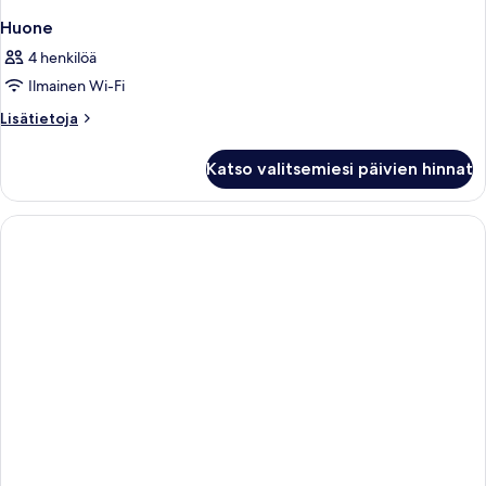
Huone
4 henkilöä
Ilmainen Wi-Fi
Lisätietoja
Lisätietoja
huoneesta
Huone
Katso valitsemiesi päivien hinnat