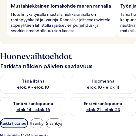
Mustahiekkainen lomakohde meren rannalla
Työn j
Hotellin yksityisellä mustalla hiekkarannalla on
Tämä hot
rantapyyhkeitä ja -varjoja. Rannalla sijaitseva ravintola
kaupungi
sopii yhteen lähistöllä sijaitsevien purjehdus- ja
nauttiva
snorklausmahdollisuuksien kanssa.
matkaili
Huonevaihtoehdot
Tarkista näiden päivien saatavuus
Tarkista tämän illan saatavuus elok. 9 - elok. 10
Tarkista huomisen saatavuus elo
Tänä iltana
Huomenna
elok. 9 - elok. 10
elok. 10 - elok. 11
Tarkista tämän viikonlopun saatavuus elok. 14 - elok. 16
Tarkista ensi viikonlopun saata
Tänä viikonloppuna
Ensi viikonloppuna
elok. 14 - elok. 16
elok. 21 - elok. 23
Huoneille
Kaikki huoneet
1 sänky
2 sänkyä
saatavilla
olevia
Näytetään 14/14 huonetta