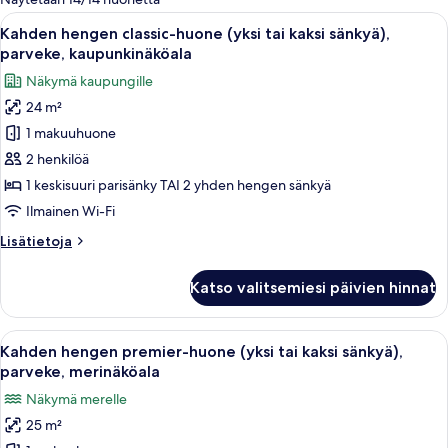
suodattimia
Avaa
Tilava makuuhuone, jossa on suuri sän
5
Kahden hengen classic-huone (yksi tai kaksi sänkyä),
kaikki
parveke, kaupunkinäköala
huonetyypin
Näkymä kaupungille
Kahden
24 m²
hengen
1 makuuhuone
classic-
huone
2 henkilöä
(yksi
1 keskisuuri parisänky TAI 2 yhden hengen sänkyä
tai
Ilmainen Wi-Fi
kaksi
Lisätietoja
Lisätietoja
sänkyä),
huoneesta
parveke,
Kahden
Katso valitsemiesi päivien hinnat
hengen
kaupunkinäköala
classic-
kuvat
huone
Avaa
Hotellihuone, jossa on suuri sänky, työ
6
(yksi
Kahden hengen premier-huone (yksi tai kaksi sänkyä),
kaikki
tai
parveke, merinäköala
kaksi
huonetyypin
Näkymä merelle
sänkyä),
Kahden
parveke,
25 m²
hengen
kaupunkinäköala