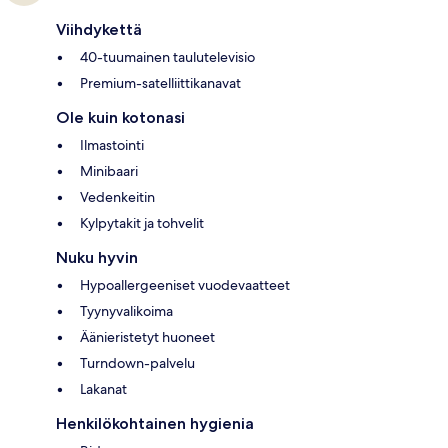
Viihdykettä
40-tuumainen taulutelevisio
Premium-satelliittikanavat
Ole kuin kotonasi
Ilmastointi
Minibaari
Vedenkeitin
Kylpytakit ja tohvelit
Nuku hyvin
Hypoallergeeniset vuodevaatteet
Tyynyvalikoima
Äänieristetyt huoneet
Turndown-palvelu
Lakanat
Henkilökohtainen hygienia