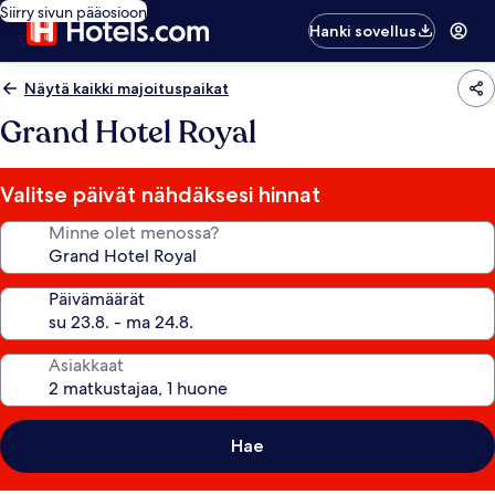
Siirry sivun pääosioon
Hanki sovellus
Näytä kaikki majoituspaikat
Grand Hotel Royal
Valitse päivät nähdäksesi hinnat
Minne olet menossa?
Päivämäärät
Asiakkaat
Hae