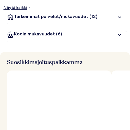
p
Näytä kaikki
u
a
Tärkeimmät palvelut/mukavuudet
(12)
r
v
o
Kodin mukavuudet
(6)
s
t
e
l
u
j
Suosikkimajoituspaikkamme
a