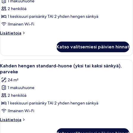
1 makuuhuone
premier-
huone
2 henkilöä
(yksi
1 keskisuuri parisänky TAI 2 yhden hengen sänkyä
tai
Ilmainen Wi-Fi
kaksi
Lisätietoja
Lisätietoja
sänkyä),
huoneesta
parveke,
Kahden
Katso valitsemiesi päivien hinnat
hengen
merinäköala
premier-
kuvat
huone
Avaa
Hotellihuone, jossa on suuri sänky, työp
5
(yksi
Kahden hengen standard-huone (yksi tai kaksi sänkyä),
kaikki
tai
parveke
kaksi
huonetyypin
24 m²
sänkyä),
Kahden
parveke,
1 makuuhuone
hengen
merinäköala
2 henkilöä
standard-
huone
1 keskisuuri parisänky TAI 2 yhden hengen sänkyä
(yksi
Ilmainen Wi-Fi
tai
Lisätietoja
Lisätietoja
kaksi
huoneesta
sänkyä),
Kahden