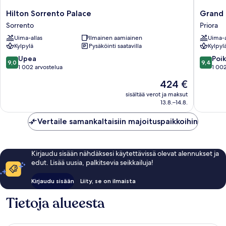
Hilton
Grand
Hilton Sorrento Palace
Grand
Sorrento
Hotel
Sorrento
Priora
Palace
Capodi
Uima-allas
Ilmainen aamiainen
Uima-a
Sorrento
Priora
Kylpylä
Pysäköinti saatavilla
Kylpyl
9.0
9.4
Upea
Poik
9,0
9,4
kautta
kautta
1 002 arvostelua
1 002
10,
10,
Hinta
424 €
Upea,
Poikkeuk
on
1 002
hyvä,
sisältää verot ja maksut
424 €
13.8.–14.8.
arvostelua
1 002
arvostel
Vertaile samankaltaisiin majoituspaikkoihin
Kirjaudu sisään nähdäksesi käytettävissä olevat alennukset ja
edut. Lisää uusia, palkitsevia seikkailuja!
Kirjaudu sisään
Liity, se on ilmaista
Tietoja alueesta