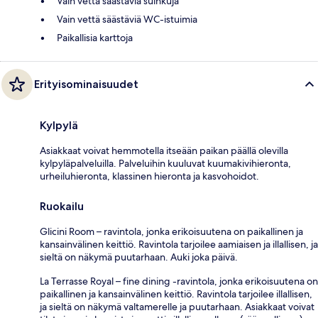
Vain vettä säästäviä suihkuja
Vain vettä säästäviä WC-istuimia
Paikallisia karttoja
Erityisominaisuudet
Kylpylä
Asiakkaat voivat hemmotella itseään paikan päällä olevilla
kylpyläpalveluilla. Palveluihin kuuluvat kuumakivihieronta,
urheiluhieronta, klassinen hieronta ja kasvohoidot.
Ruokailu
Glicini Room – ravintola, jonka erikoisuutena on paikallinen ja
kansainvälinen keittiö. Ravintola tarjoilee aamiaisen ja illallisen, ja
sieltä on näkymä puutarhaan. Auki joka päivä.
La Terrasse Royal – fine dining -ravintola, jonka erikoisuutena on
paikallinen ja kansainvälinen keittiö. Ravintola tarjoilee illallisen,
ja sieltä on näkymä valtamerelle ja puutarhaan. Asiakkaat voivat