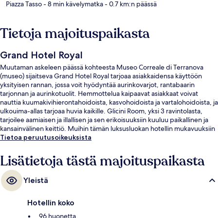
Piazza Tasso
- 8 min kävelymatka
- 0.7 km:n päässä
Tietoja majoituspaikasta
Grand Hotel Royal
Muutaman askeleen päässä kohteesta Museo Correale di Terranova
(museo) sijaitseva Grand Hotel Royal tarjoaa asiakkaidensa käyttöön
yksityisen rannan, jossa voit hyödyntää aurinkovarjot, rantabaarin
tarjonnan ja aurinkotuolit. Hemmottelua kaipaavat asiakkaat voivat
nauttia kuumakivihierontahoidoista, kasvohoidoista ja vartalohoidoista, ja
ulkouima-allas tarjoaa huvia kaikille. Glicini Room, yksi 3 ravintolasta,
tarjoilee aamiaisen ja illallisen ja sen erikoisuuksiin kuuluu paikallinen ja
kansainvälinen keittiö. Muihin tämän luksusluokan hotellin mukavuuksiin
kuuluvat 3 baaria/loungea, kattoterassi ja allasbaari. Matkailijat
Tietoa peruutusoikeuksista
arvostavat majoituspaikan avuliasta henkilökuntaa.
Lisätietoja tästä majoituspaikasta
Yleistä
Hotellin koko
96 huonetta