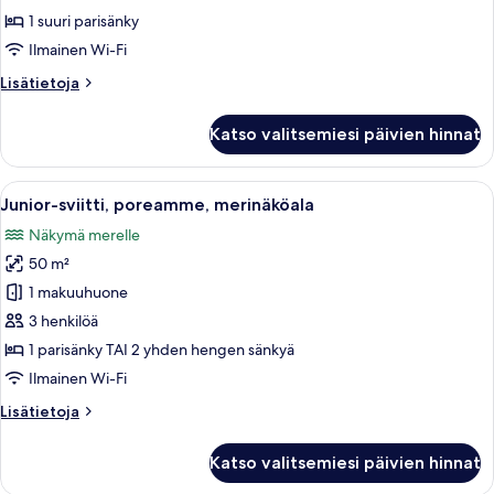
(Imperial)
1 suuri parisänky
kuvat
Ilmainen Wi-Fi
Lisätietoja
Lisätietoja
huoneesta
Sviitti,
Katso valitsemiesi päivien hinnat
parveke,
merinäköala
(Imperial)
Avaa
Hotellihuone, jossa on suuri sänky, tel
6
Junior-sviitti, poreamme, merinäköala
kaikki
Näkymä merelle
huonetyypin
50 m²
Junior-
sviitti,
1 makuuhuone
poreamme,
3 henkilöä
merinäköala
1 parisänky TAI 2 yhden hengen sänkyä
kuvat
Ilmainen Wi-Fi
Lisätietoja
Lisätietoja
huoneesta
Junior-
Katso valitsemiesi päivien hinnat
sviitti,
poreamme,