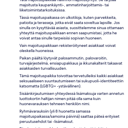
majoitusta kaupankäynti-, ammatinharjoittamis- tai
liiketoimintatarkoituksissa.
Tässä majoituspaikassa on ulkotiloja, kuten parvekkeita,
patioita ja terasseja, jotka eivät saata soveltua lapsille. Jos
sinulla on kysyttävää asiasta, suosittelemme sinua ottamaan
yhteyttä majoituspaikkaan ennen saapumistasi, jotta he
voivat antaa sinulle tarpeisiisi sopivan huoneen.
Vain majoituspaikkaan rekisteröityneet asiakkaat voivat
oleskella huoneissa.
Paikan päältä löytyvät palosammutin, palovaroitin,
turvajärjestelmä, ensiapupakkaus ja ikkunakalterit takaavat
asiakkaiden turvallisuuden.
Tämä majoituspaikka toivottaa tervetulleiksi kaikki asiakkaat
seksuaaliseen suuntautumiseen tai sukupuoli-identiteettiin
katsomatta (LGBTQ+ -ystävällinen).
Sisäänkirjautumisen yhteydessä lisämaksuja varten annetun
luottokortin haltijan nimen pitää olla sama kuin
huonevarauksen tehneen henkilön nimi.
Ryhmävarauksiin (yli 8 huonetta samassa
majoituspaikassa/samoina päivinä) saattaa päteä erityiset
peruutusehdot tai -lisämaksut.