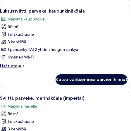
(yksi
Avaa
Hotellihuone, jossa on suuri sänky, par
8
tai
Luksussviitti, parveke, kaupunkinäköala
kaikki
kaksi
Näkymä kaupungille
sänkyä)
huonetyypin
50 m²
Luksussviitti,
parveke,
1 makuuhuone
kaupunkinäköala
3 henkilöä
kuvat
1 parisänky TAI 2 yhden hengen sänkyä
Ilmainen Wi-Fi
Lisätietoja
Lisätietoja
huoneesta
Luksussviitti,
Katso valitsemiesi päivien hinnat
parveke,
kaupunkinäköala
Avaa
Hotellihuone, jossa on suuri sänky, litt
9
Sviitti, parveke, merinäköala (Imperial)
kaikki
Näkymä merelle
huonetyypin
56 m²
Sviitti,
parveke,
1 makuuhuone
merinäköala
3 henkilöä