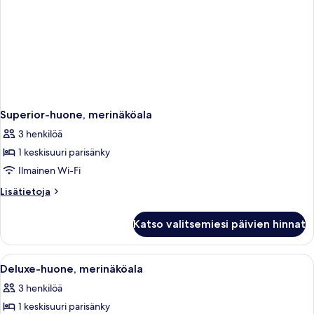
Superior-huone, merinäköala
3 henkilöä
1 keskisuuri parisänky
Ilmainen Wi-Fi
Lisätietoja
Lisätietoja
huoneesta
Superior-
Katso valitsemiesi päivien hinnat
huone,
merinäköala
Avaa
Hotellihuone, jossa on sänky, kirjoit
5
Deluxe-huone, merinäköala
kaikki
3 henkilöä
huonetyypin
1 keskisuuri parisänky
Deluxe-