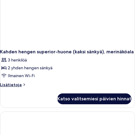
Kahden hengen superior-huone (kaksi sänkyä), merinäköala
3 henkilöä
2 yhden hengen sänkyä
Ilmainen Wi-Fi
Lisätietoja
Lisätietoja
huoneesta
Kahden
Katso valitsemiesi päivien hinnat
hengen
superior-
huone
(kaksi
sänkyä),
merinäköala