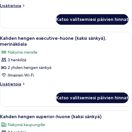
keskisuuri
Lisätietoja
Lisätietoja
parisänky,
huoneesta
merinäköala
Executive-
Katso valitsemiesi päivien hinnat
huone,
kuvat
1
keskisuuri
Avaa
Hotellihuoneessa on kaksi sänkyä, työ
4
parisänky,
Kahden hengen executive-huone (kaksi sänkyä),
kaikki
merinäköala
merinäköala
huonetyypin
Näkymä merelle
Kahden
3 henkilöä
hengen
2 yhden hengen sänkyä
executive-
huone
Ilmainen Wi-Fi
(kaksi
Lisätietoja
Lisätietoja
sänkyä),
huoneesta
Kahden
merinäköala
Katso valitsemiesi päivien hinnat
hengen
kuvat
executive-
huone
Avaa
Hotellihuoneessa on kaksi sänkyä, jois
4
(kaksi
Kahden hengen superior-huone (kaksi sänkyä)
kaikki
sänkyä),
Näkymä kaupungille
merinäköala
huonetyypin