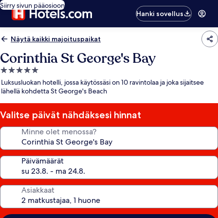
Siirry sivun pääosioon
Hanki sovellus
Näytä kaikki majoituspaikat
Corinthia St George's Bay
5.0
tähden
Luksusluokan hotelli, jossa käytössäsi on 10 ravintolaa ja joka sijaitsee
majoituspaikka
lähellä kohdetta St George's Beach
Valitse päivät nähdäksesi hinnat
Minne olet menossa?
Päivämäärät
Asiakkaat