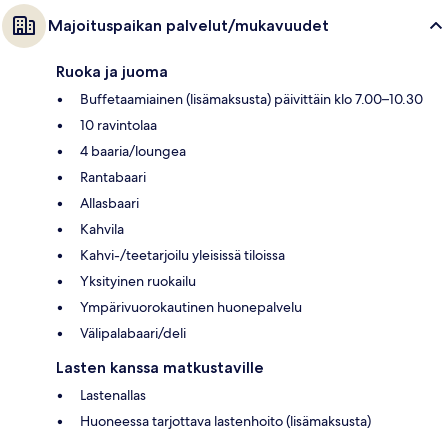
Majoituspaikan palvelut/mukavuudet
Ruoka ja juoma
Buffetaamiainen (lisämaksusta) päivittäin klo 7.00–10.30
10 ravintolaa
4 baaria/loungea
Rantabaari
Allasbaari
Kahvila
Kahvi-/teetarjoilu yleisissä tiloissa
Yksityinen ruokailu
Ympärivuorokautinen huonepalvelu
Välipalabaari/deli
Lasten kanssa matkustaville
Lastenallas
Huoneessa tarjottava lastenhoito (lisämaksusta)