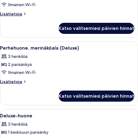
huone,
Ilmainen Wi-Fi
merinäköala
Lisätietoja
Lisätietoja
kuvat
huoneesta
Deluxe-
Katso valitsemiesi päivien hinnat
huone,
merinäköala
Avaa
Hotellihuone, jossa on kaksi sänkyä, t
5
Perhehuone, merinäköala (Deluxe)
kaikki
3 henkilöä
huonetyypin
2 parisänkyä
Perhehuone,
merinäköala
Ilmainen Wi-Fi
(Deluxe)
Lisätietoja
Lisätietoja
kuvat
huoneesta
Perhehuone,
Katso valitsemiesi päivien hinnat
merinäköala
(Deluxe)
Avaa
Siististi pedattu sänky, jossa on kuvio
4
Deluxe-huone
kaikki
3 henkilöä
huonetyypin
1 keskisuuri parisänky
Deluxe-