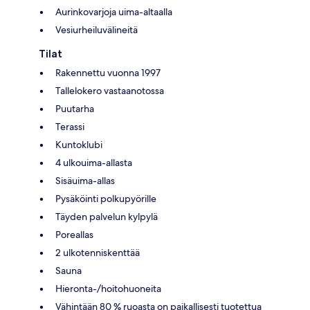
Aurinkovarjoja uima-altaalla
Vesiurheiluvälineitä
Tilat
Rakennettu vuonna 1997
Tallelokero vastaanotossa
Puutarha
Terassi
Kuntoklubi
4 ulkouima-allasta
Sisäuima-allas
Pysäköinti polkupyörille
Täyden palvelun kylpylä
Poreallas
2 ulkotenniskenttää
Sauna
Hieronta-/hoitohuoneita
Vähintään 80 % ruoasta on paikallisesti tuotettua