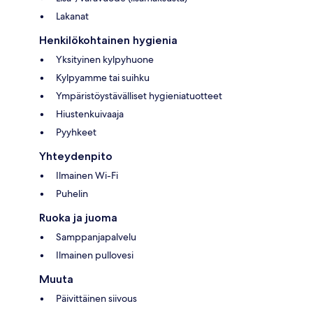
Lakanat
Henkilökohtainen hygienia
Yksityinen kylpyhuone
Kylpyamme tai suihku
Ympäristöystävälliset hygieniatuotteet
Hiustenkuivaaja
Pyyhkeet
Yhteydenpito
Ilmainen Wi-Fi
Puhelin
Ruoka ja juoma
Samppanjapalvelu
Ilmainen pullovesi
Muuta
Päivittäinen siivous