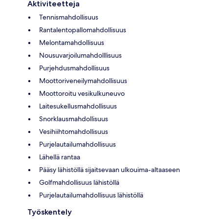
Aktiviteetteja
Tennismahdollisuus
Rantalentopallomahdollisuus
Melontamahdollisuus
Nousuvarjoilumahdolllisuus
Purjehdusmahdollisuus
Moottoriveneilymahdollisuus
Moottoroitu vesikulkuneuvo
Laitesukellusmahdollisuus
Snorklausmahdollisuus
Vesihiihtomahdollisuus
Purjelautailumahdollisuus
Lähellä rantaa
Pääsy lähistöllä sijaitsevaan ulkouima-altaaseen
Golfmahdollisuus lähistöllä
Purjelautailumahdollisuus lähistöllä
Työskentely