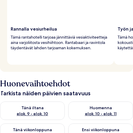
Rannalla vesiurheilua
Työn ja
Tämä rantahotelli tarjoaa jännittäviä vesiaktiviteetteja
Tämä hote
aina varjoliitosta vesihiihtoon. Rantabaari ja ravintola
kokousti
täydentävät lahden tarjoaman kokemuksen.
käytettä
Huonevaihtoehdot
Tarkista näiden päivien saatavuus
Tarkista tämän illan saatavuus elok. 9 - elok. 10
Tarkista huomisen saatavuus elo
Tänä iltana
Huomenna
elok. 9 - elok. 10
elok. 10 - elok. 11
Tarkista tämän viikonlopun saatavuus elok. 14 - elok. 16
Tarkista ensi viikonlopun saata
Tänä viikonloppuna
Ensi viikonloppuna