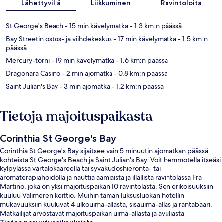
Lähettyvillä
Liikkuminen
Ravintoloita
St George's Beach
- 15 min kävelymatka
- 1.3 km:n päässä
Bay Streetin ostos- ja viihdekeskus
- 17 min kävelymatka
- 1.5 km:n
päässä
Mercury-torni
- 19 min kävelymatka
- 1.6 km:n päässä
Dragonara Casino
- 2 min ajomatka
- 0.8 km:n päässä
Saint Julian's Bay
- 3 min ajomatka
- 1.2 km:n päässä
Tietoja majoituspaikasta
Corinthia St George's Bay
Corinthia St George's Bay sijaitsee vain 5 minuutin ajomatkan päässä
kohteista St George's Beach ja Saint Julian's Bay. Voit hemmotella itseäsi
kylpylässä vartalokääreellä tai syväkudoshieronta- tai
aromaterapiahoidolla ja nauttia aamiaista ja illallista ravintolassa Fra
Martino, joka on yksi majoituspaikan 10 ravintolasta. Sen erikoisuuksiin
kuuluu Välimeren keittiö. Muihin tämän luksusluokan hotellin
mukavuuksiin kuuluvat 4 ulkouima-allasta, sisäuima-allas ja rantabaari.
Matkailijat arvostavat majoituspaikan uima-allasta ja avuliasta
henkilökuntaa.
Tietoa peruutusoikeuksista