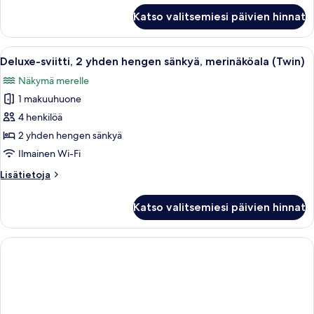
merinäköala
Deluxe-
Katso valitsemiesi päivien hinnat
sviitti,
kuvat
2
yhden
Avaa
Hotellihuoneessa on kaksi sänkyä, työp
5
hengen
Deluxe-sviitti, 2 yhden hengen sänkyä, merinäköala (Twin)
kaikki
sänkyä,
Näkymä merelle
merinäköala
huonetyypin
1 makuuhuone
Deluxe-
sviitti,
4 henkilöä
2
2 yhden hengen sänkyä
yhden
Ilmainen Wi-Fi
hengen
Lisätietoja
Lisätietoja
sänkyä,
huoneesta
merinäköala
Deluxe-
Katso valitsemiesi päivien hinnat
sviitti,
(Twin)
2
kuvat
yhden
hengen
sänkyä,
merinäköala
(Twin)