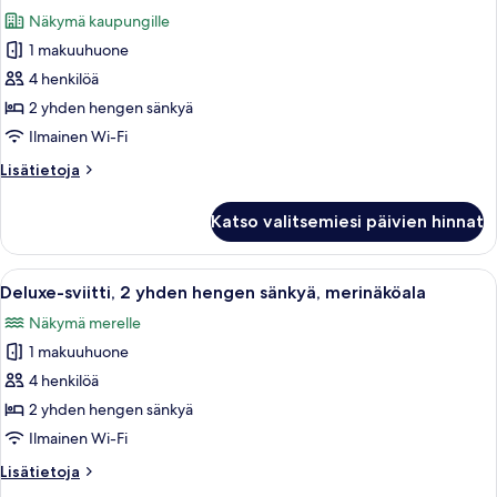
kaikki
Näkymä kaupungille
huonetyypin
1 makuuhuone
Deluxe-
sviitti,
4 henkilöä
2
2 yhden hengen sänkyä
yhden
Ilmainen Wi-Fi
hengen
Lisätietoja
Lisätietoja
sänkyä
huoneesta
kuvat
Deluxe-
Katso valitsemiesi päivien hinnat
sviitti,
2
yhden
Avaa
Hotellihuoneessa on kaksi sänkyä, työp
5
hengen
Deluxe-sviitti, 2 yhden hengen sänkyä, merinäköala
kaikki
sänkyä
Näkymä merelle
huonetyypin
1 makuuhuone
Deluxe-
sviitti,
4 henkilöä
2
2 yhden hengen sänkyä
yhden
Ilmainen Wi-Fi
hengen
Lisätietoja
Lisätietoja
sänkyä,
huoneesta