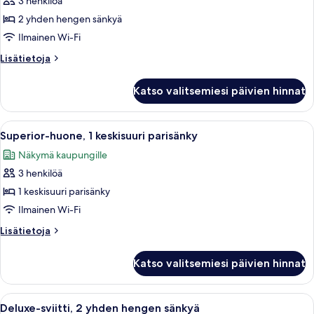
3 henkilöä
Kahden
hengen
2 yhden hengen sänkyä
superior-
Ilmainen Wi-Fi
huone
Lisätietoja
Lisätietoja
(kaksi
huoneesta
sänkyä)
Kahden
Katso valitsemiesi päivien hinnat
hengen
kuvat
superior-
huone
Avaa
Hotellihuone, jossa on suuri sänky, ka
5
(kaksi
Superior-huone, 1 keskisuuri parisänky
kaikki
sänkyä)
Näkymä kaupungille
huonetyypin
3 henkilöä
Superior-
huone,
1 keskisuuri parisänky
1
Ilmainen Wi-Fi
keskisuuri
Lisätietoja
Lisätietoja
parisänky
huoneesta
kuvat
Superior-
Katso valitsemiesi päivien hinnat
huone,
1
keskisuuri
Avaa
Hotellihuoneessa on kaksi sänkyä, työp
5
parisänky
Deluxe-sviitti, 2 yhden hengen sänkyä