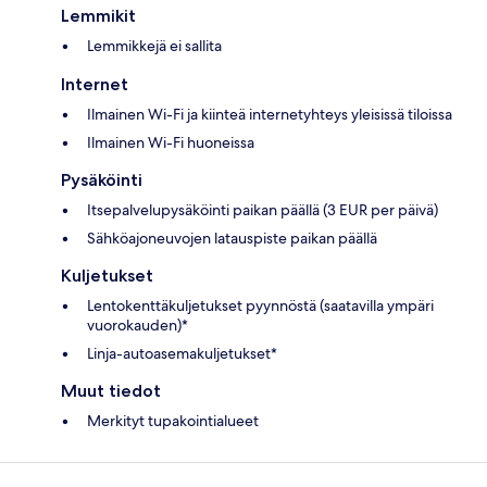
Lemmikit
Lemmikkejä ei sallita
Internet
Ilmainen Wi-Fi ja kiinteä internetyhteys yleisissä tiloissa
Ilmainen Wi-Fi huoneissa
Pysäköinti
Itsepalvelupysäköinti paikan päällä (3 EUR per päivä)
Sähköajoneuvojen latauspiste paikan päällä
Kuljetukset
Lentokenttäkuljetukset pyynnöstä (saatavilla ympäri
vuorokauden)*
Linja-autoasemakuljetukset*
Muut tiedot
Merkityt tupakointialueet