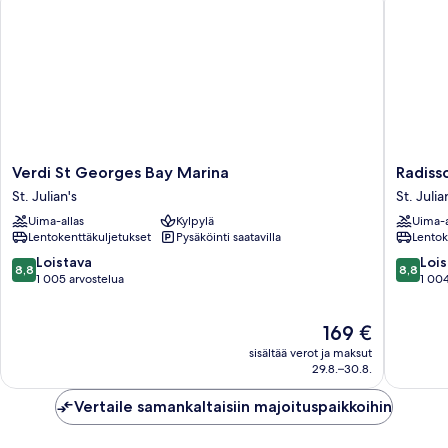
Verdi
Radisso
Verdi St Georges Bay Marina
Radisso
St
Blu
St. Julian's
St. Julia
Georges
Resort,
Uima-allas
Kylpylä
Uima-a
Bay
Malta
Lentokenttäkuljetukset
Pysäköinti saatavilla
Lentok
Marina
St.
St.
Julian's
8.8
8.8
Loistava
Lois
8,8
8,8
Julian's
St.
kautta
kautta
1 005 arvostelua
1 004
Julian's
10,
10,
Loistava,
Loistava,
Hinta
169 €
1 005
1 004
on
arvostelua
arvostel
sisältää verot ja maksut
169 €
29.8.–30.8.
Vertaile samankaltaisiin majoituspaikkoihin