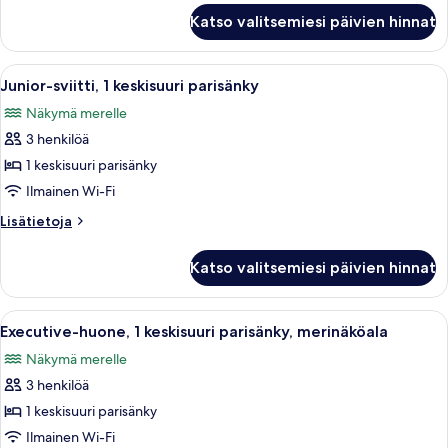
Superior
Katso valitsemiesi päivien hinnat
Family
Room,
Sea
Avaa
Hotellihuone, jossa on sänky, työpöytä
5
View
Junior-sviitti, 1 keskisuuri parisänky
kaikki
Näkymä merelle
huonetyypin
3 henkilöä
Junior-
sviitti,
1 keskisuuri parisänky
1
Ilmainen Wi-Fi
keskisuuri
Lisätietoja
Lisätietoja
parisänky
huoneesta
kuvat
Junior-
Katso valitsemiesi päivien hinnat
sviitti,
1
keskisuuri
Avaa
Hotellihuone, jossa on sänky, työpöytä,
5
parisänky
Executive-huone, 1 keskisuuri parisänky, merinäköala
kaikki
Näkymä merelle
huonetyypin
3 henkilöä
Executive-
huone,
1 keskisuuri parisänky
1
Ilmainen Wi-Fi