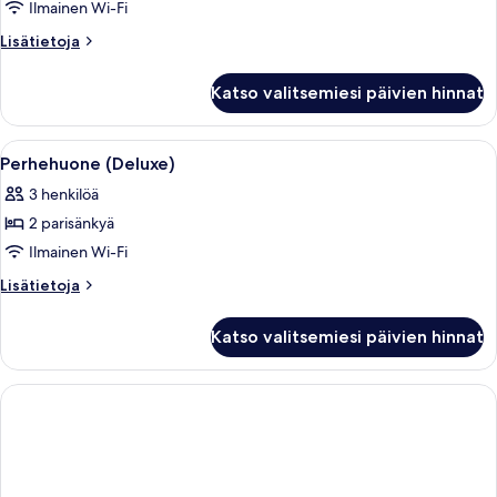
huone
Ilmainen Wi-Fi
kuvat
Lisätietoja
Lisätietoja
huoneesta
Deluxe-
Katso valitsemiesi päivien hinnat
huone
Avaa
Hotellihuone, jossa on kaksi sänkyä, ty
4
Perhehuone (Deluxe)
kaikki
3 henkilöä
huonetyypin
2 parisänkyä
Perhehuone
(Deluxe)
Ilmainen Wi-Fi
kuvat
Lisätietoja
Lisätietoja
huoneesta
Perhehuone
Katso valitsemiesi päivien hinnat
(Deluxe)