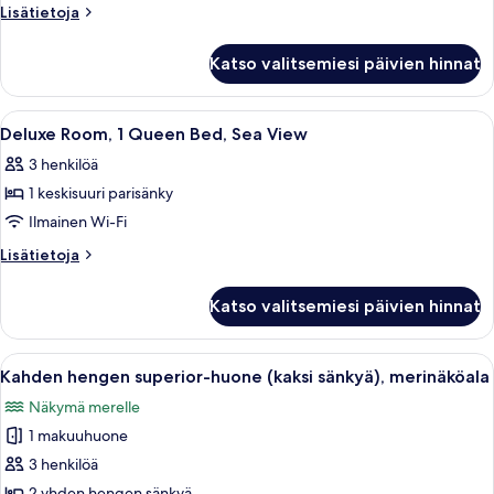
Room,
Lisätietoja
Lisätietoja
Sea
huoneesta
Deluxe
View
Katso valitsemiesi päivien hinnat
Twin
kuvat
Room,
Sea
Avaa
Hotellihuone, jossa on sänky, työpöytä
13
View
Deluxe Room, 1 Queen Bed, Sea View
kaikki
3 henkilöä
huonetyypin
1 keskisuuri parisänky
Deluxe
Room,
Ilmainen Wi-Fi
1
Lisätietoja
Lisätietoja
Queen
huoneesta
Deluxe
Bed,
Katso valitsemiesi päivien hinnat
Room,
Sea
1
View
Queen
Avaa
Hotellihuone, jossa on kaksi sänkyä, t
4
kuvat
Bed,
Kahden hengen superior-huone (kaksi sänkyä), merinäköala
kaikki
Sea
Näkymä merelle
View
huonetyypin
1 makuuhuone
Kahden
hengen
3 henkilöä
superior-
2 yhden hengen sänkyä