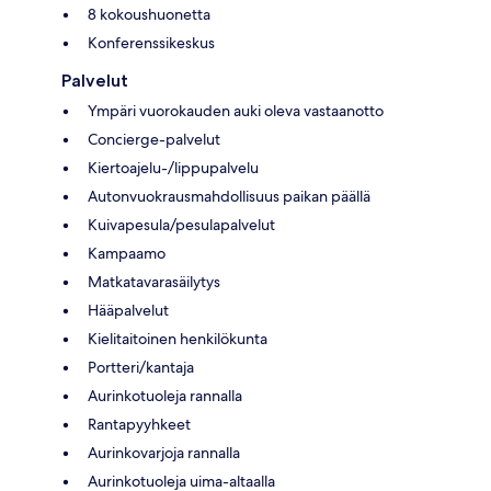
8 kokoushuonetta
Konferenssikeskus
Palvelut
Ympäri vuorokauden auki oleva vastaanotto
Concierge-palvelut
Kiertoajelu-/lippupalvelu
Autonvuokrausmahdollisuus paikan päällä
Kuivapesula/pesulapalvelut
Kampaamo
Matkatavarasäilytys
Hääpalvelut
Kielitaitoinen henkilökunta
Portteri/kantaja
Aurinkotuoleja rannalla
Rantapyyhkeet
Aurinkovarjoja rannalla
Aurinkotuoleja uima-altaalla