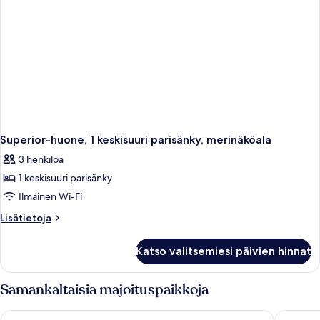
Superior-huone, 1 keskisuuri parisänky, merinäköala
3 henkilöä
1 keskisuuri parisänky
Ilmainen Wi-Fi
Lisätietoja
Lisätietoja
huoneesta
Superior-
Katso valitsemiesi päivien hinnat
huone,
1
keskisuuri
Samankaltaisia majoituspaikkoja
parisänky,
merinäköala
Verdi St Georges Bay Marina
Radisson 