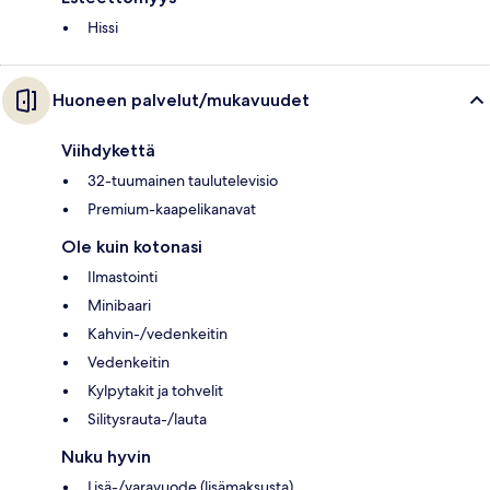
Hissi
Huoneen palvelut/mukavuudet
Viihdykettä
32-tuumainen taulutelevisio
Premium-kaapelikanavat
Ole kuin kotonasi
Ilmastointi
Minibaari
Kahvin-/vedenkeitin
Vedenkeitin
Kylpytakit ja tohvelit
Silitysrauta-/lauta
Nuku hyvin
Lisä-/varavuode (lisämaksusta)