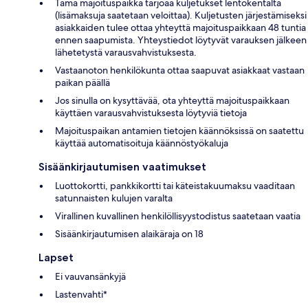
Tämä majoituspaikka tarjoaa kuljetukset lentokentältä
(lisämaksuja saatetaan veloittaa). Kuljetusten järjestämiseksi
asiakkaiden tulee ottaa yhteyttä majoituspaikkaan 48 tuntia
ennen saapumista. Yhteystiedot löytyvät varauksen jälkeen
lähetetystä varausvahvistuksesta.
Vastaanoton henkilökunta ottaa saapuvat asiakkaat vastaan
paikan päällä
Jos sinulla on kysyttävää, ota yhteyttä majoituspaikkaan
käyttäen varausvahvistuksesta löytyviä tietoja
Majoituspaikan antamien tietojen käännöksissä on saatettu
käyttää automatisoituja käännöstyökaluja
Sisäänkirjautumisen vaatimukset
Luottokortti, pankkikortti tai käteistakuumaksu vaaditaan
satunnaisten kulujen varalta
Virallinen kuvallinen henkilöllisyystodistus saatetaan vaatia
Sisäänkirjautumisen alaikäraja on 18
Lapset
Ei vauvansänkyjä
Lastenvahti*