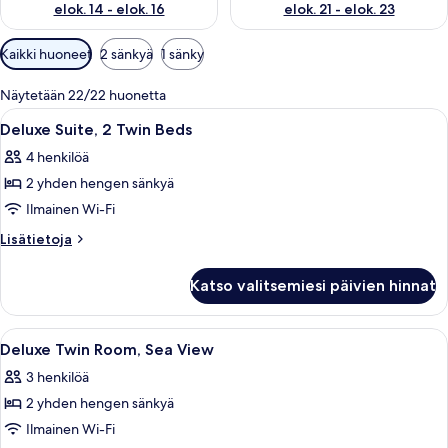
elok. 14 - elok. 16
elok. 21 - elok. 23
Huoneille
Kaikki huoneet
2 sänkyä
1 sänky
saatavilla
olevia
Näytetään 22/22 huonetta
suodattimia
Avaa
Hotellihuone, jossa on kaksi sänkyä, t
5
Deluxe Suite, 2 Twin Beds
kaikki
4 henkilöä
huonetyypin
2 yhden hengen sänkyä
Deluxe
Suite,
Ilmainen Wi-Fi
2
Lisätietoja
Lisätietoja
Twin
huoneesta
Deluxe
Beds
Katso valitsemiesi päivien hinnat
Suite,
kuvat
2
Twin
Avaa
Hotellihuone, jossa on kaksi sänkyä, t
10
Beds
Deluxe Twin Room, Sea View
kaikki
3 henkilöä
huonetyypin
2 yhden hengen sänkyä
Deluxe
Twin
Ilmainen Wi-Fi