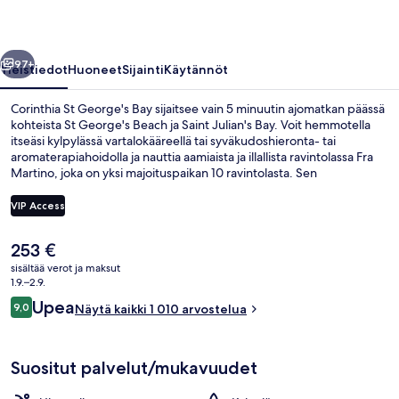
llinen
Seuraava
97+
Yleistiedot
Huoneet
Sijainti
Käytännöt
Corinthia St George's Bay sijaitsee vain 5 minuutin ajomatkan päässä
kohteista St George's Beach ja Saint Julian's Bay. Voit hemmotella
itseäsi kylpylässä vartalokääreellä tai syväkudoshieronta- tai
aromaterapiahoidolla ja nauttia aamiaista ja illallista ravintolassa Fra
Martino, joka on yksi majoituspaikan 10 ravintolasta. Sen
erikoisuuksiin kuuluu Välimeren keittiö. Muihin tämän luksusluokan
hotellin mukavuuksiin kuuluvat 4 ulkouima-allasta, sisäuima-allas ja
VIP Access
rantabaari. Matkailijat arvostavat majoituspaikan uima-allasta ja
avuliasta henkilökuntaa.
Nykyinen
253 €
Ulkopuoli
hinta
sisältää verot ja maksut
on
1.9.–2.9.
253 €
Arvostelut
Upea
9,0
Näytä kaikki 1 010 arvostelua
9,0 kautta 10.
Suositut palvelut/mukavuudet