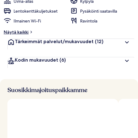
Uima-allas
Kylpylä
Lentokenttäkuljetukset
Pysäköinti saatavilla
Ilmainen Wi-Fi
Ravintola
Näytä kaikki
Tärkeimmät palvelut/mukavuudet
(12)
Kodin mukavuudet
(6)
Suosikkimajoituspaikkamme