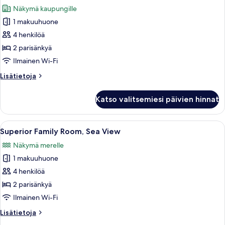
kaikki
merinäköala
Näkymä kaupungille
huonetyypin
1 makuuhuone
Superior-
huone
4 henkilöä
(Family)
2 parisänkyä
kuvat
Ilmainen Wi-Fi
Lisätietoja
Lisätietoja
huoneesta
Superior-
Katso valitsemiesi päivien hinnat
huone
(Family)
Avaa
Hotellihuone, jossa on kaksi sänkyä, t
5
Superior Family Room, Sea View
kaikki
Näkymä merelle
huonetyypin
1 makuuhuone
Superior
Family
4 henkilöä
Room,
2 parisänkyä
Sea
Ilmainen Wi-Fi
View
Lisätietoja
Lisätietoja
kuvat
huoneesta