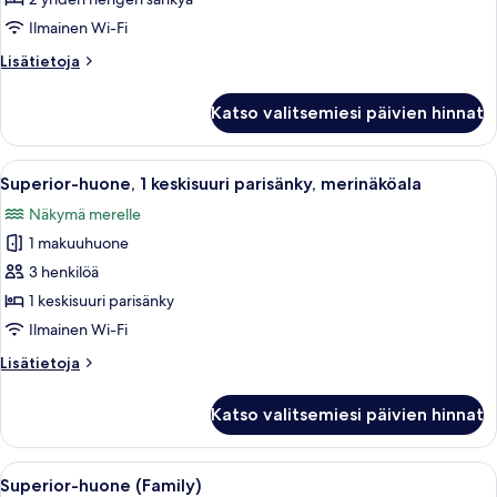
huone
Ilmainen Wi-Fi
(kaksi
Lisätietoja
Lisätietoja
sänkyä),
huoneesta
merinäköala
Kahden
Katso valitsemiesi päivien hinnat
hengen
kuvat
superior-
huone
Avaa
Hotellihuone, jossa on sänky, työpöytä,
5
(kaksi
Superior-huone, 1 keskisuuri parisänky, merinäköala
kaikki
sänkyä),
Näkymä merelle
merinäköala
huonetyypin
1 makuuhuone
Superior-
huone,
3 henkilöä
1
1 keskisuuri parisänky
keskisuuri
Ilmainen Wi-Fi
parisänky,
Lisätietoja
Lisätietoja
merinäköala
huoneesta
kuvat
Superior-
Katso valitsemiesi päivien hinnat
huone,
1
keskisuuri
Avaa
Minibaari, tallelokero huoneessa, silit
4
parisänky,
Superior-huone (Family)