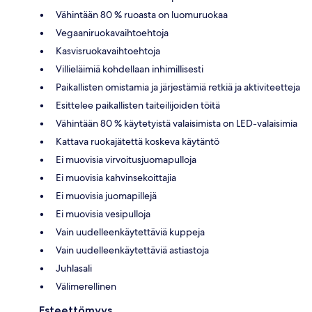
Vähintään 80 % ruoasta on luomuruokaa
Vegaaniruokavaihtoehtoja
Kasvisruokavaihtoehtoja
Villieläimiä kohdellaan inhimillisesti
Paikallisten omistamia ja järjestämiä retkiä ja aktiviteetteja
Esittelee paikallisten taiteilijoiden töitä
Vähintään 80 % käytetyistä valaisimista on LED-valaisimia
Kattava ruokajätettä koskeva käytäntö
Ei muovisia virvoitusjuomapulloja
Ei muovisia kahvinsekoittajia
Ei muovisia juomapillejä
Ei muovisia vesipulloja
Vain uudelleenkäytettäviä kuppeja
Vain uudelleenkäytettäviä astiastoja
Juhlasali
Välimerellinen
Esteettömyys