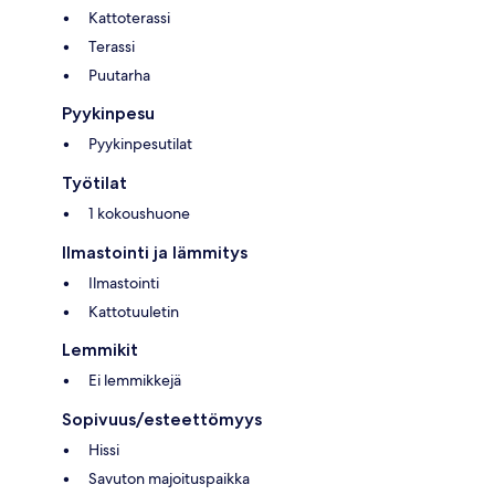
Kattoterassi
Terassi
Puutarha
Pyykinpesu
Pyykinpesutilat
Työtilat
1 kokoushuone
Ilmastointi ja lämmitys
Ilmastointi
Kattotuuletin
Lemmikit
Ei lemmikkejä
Sopivuus/esteettömyys
Hissi
Savuton majoituspaikka