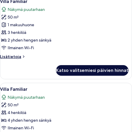
6
Villa Familiar
kaikki
Näkymä puutarhaan
huonetyypin
50 m²
Villa
Familiar
1 makuuhuone
kuvat
3 henkilöä
2 yhden hengen sänkyä
Ilmainen Wi-Fi
Lisätietoja
Lisätietoja
huoneesta
Villa
Katso valitsemiesi päivien hinnat
Familiar
Avaa
Allergiatestatut vuodevaatteet, silitys
6
Villa Familiar
kaikki
Näkymä puutarhaan
huonetyypin
50 m²
Villa
Familiar
4 henkilöä
kuvat
4 yhden hengen sänkyä
Ilmainen Wi-Fi