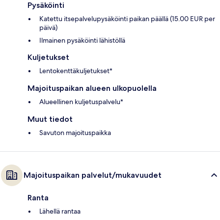
Pysäköinti
Katettu itsepalvelupysäköinti paikan päällä (15.00 EUR per
päivä)
Ilmainen pysäköinti lähistöllä
Kuljetukset
Lentokenttäkuljetukset*
Majoituspaikan alueen ulkopuolella
Alueellinen kuljetuspalvelu*
Muut tiedot
Savuton majoituspaikka
Majoituspaikan palvelut/mukavuudet
Ranta
Lähellä rantaa