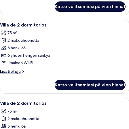
Villa
Katso valitsemiesi päivien hinnat
de
2
dormitorios
Avaa
Hotellihuone, jossa on suuri sänky, ka
9
Villa de 2 dormitorios
kaikki
75 m²
huonetyypin
2 makuuhuonetta
Villa
de
6 henkilöä
2
6 yhden hengen sänkyä
dormitorios
Ilmainen Wi-Fi
kuvat
Lisätietoja
Lisätietoja
huoneesta
Villa
Katso valitsemiesi päivien hinnat
de
2
dormitorios
Avaa
Hotellihuone, jossa on suuri sänky, ka
8
Villa de 2 dormitorios
kaikki
75 m²
huonetyypin
2 makuuhuonetta
Villa
de
5 henkilöä