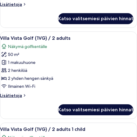
Lisätietoja
Lisätietoja
huoneesta
Villa
Katso valitsemiesi päivien hinnat
Familiar
Avaa
Ulkoterassi, jossa on punottuista mater
6
Villa Vista Golf (1VG) / 2 adults
kaikki
Näkymä golfkentälle
huonetyypin
50 m²
Villa
Vista
1 makuuhuone
Golf
2 henkilöä
(1VG)
2 yhden hengen sänkyä
/
Ilmainen Wi-Fi
2
Lisätietoja
Lisätietoja
adults
huoneesta
kuvat
Villa
Katso valitsemiesi päivien hinnat
Vista
Golf
(1VG)
Avaa
Ulkoterassi, jossa on punottuista mater
6
/
Villa Vista Golf (1VG) / 2 adults 1 child
kaikki
2