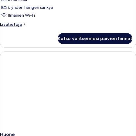
Huvila,
2
6 yhden hengen sänkyä
makuuhuonetta,
Ilmainen Wi-Fi
yksityinen
Lisätietoja
Lisätietoja
uima-
huoneesta
allas
Huvila,
Katso valitsemiesi päivien hinnat
2
kuvat
makuuhuonetta,
yksityinen
uima-
allas
Huone