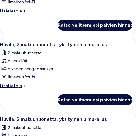
makuuhuonetta,
Ilmainen Wi-Fi
yksityinen
Lisätietoja
Lisätietoja
uima-
huoneesta
allas
Huvila,
Katso valitsemiesi päivien hinnat
2
kuvat
makuuhuonetta,
yksityinen
Avaa
Yksityinen uima-allasalue, jossa on au
9
uima-
Huvila, 2 makuuhuonetta, yksityinen uima-allas
kaikki
allas
2 makuuhuonetta
huonetyypin
6 henkilöä
Huvila,
2
6 yhden hengen sänkyä
makuuhuonetta,
Ilmainen Wi-Fi
yksityinen
Lisätietoja
Lisätietoja
uima-
huoneesta
allas
Huvila,
Katso valitsemiesi päivien hinnat
2
kuvat
makuuhuonetta,
yksityinen
Avaa
Yksityinen uima-allasalue, jossa on au
9
uima-
Huvila, 2 makuuhuonetta, yksityinen uima-allas
kaikki
allas
2 makuuhuonetta
huonetyypin
6 henkilöä