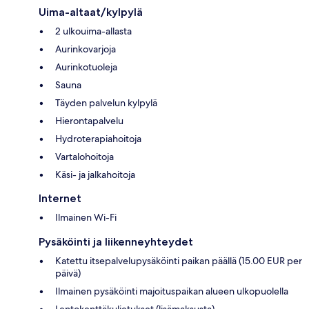
Uima-altaat/kylpylä
2 ulkouima-allasta
Aurinkovarjoja
Aurinkotuoleja
Sauna
Täyden palvelun kylpylä
Hierontapalvelu
Hydroterapiahoitoja
Vartalohoitoja
Käsi- ja jalkahoitoja
Internet
Ilmainen Wi-Fi
Pysäköinti ja liikenneyhteydet
Katettu itsepalvelupysäköinti paikan päällä (15.00 EUR per
päivä)
Ilmainen pysäköinti majoituspaikan alueen ulkopuolella