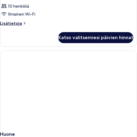
10 henkilöä
Ilmainen Wi-Fi
Lisätietoja
Lisätietoja
huoneesta
Huone
Katso valitsemiesi päivien hinnat
Huone