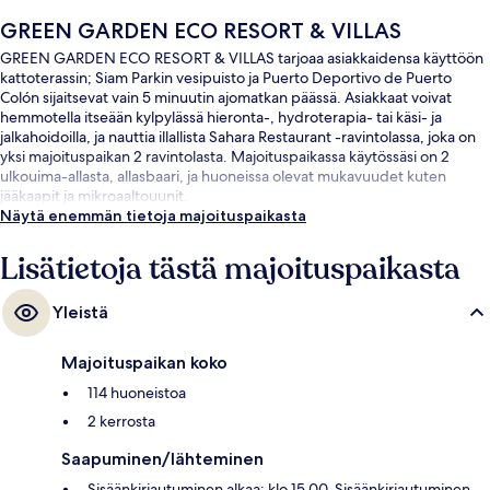
GREEN GARDEN ECO RESORT & VILLAS
GREEN GARDEN ECO RESORT & VILLAS tarjoaa asiakkaidensa käyttöön
kattoterassin; Siam Parkin vesipuisto ja Puerto Deportivo de Puerto
Colón sijaitsevat vain 5 minuutin ajomatkan päässä. Asiakkaat voivat
hemmotella itseään kylpylässä hieronta-, hydroterapia- tai käsi- ja
jalkahoidoilla, ja nauttia illallista Sahara Restaurant -ravintolassa, joka on
yksi majoituspaikan 2 ravintolasta. Majoituspaikassa käytössäsi on 2
ulkouima-allasta, allasbaari, ja huoneissa olevat mukavuudet kuten
jääkaapit ja mikroaaltouunit.
Näytä enemmän tietoja majoituspaikasta
Lisätietoja tästä majoituspaikasta
Yleistä
Majoituspaikan koko
114 huoneistoa
2 kerrosta
Saapuminen/lähteminen
Sisäänkirjautuminen alkaa: klo 15.00. Sisäänkirjautuminen