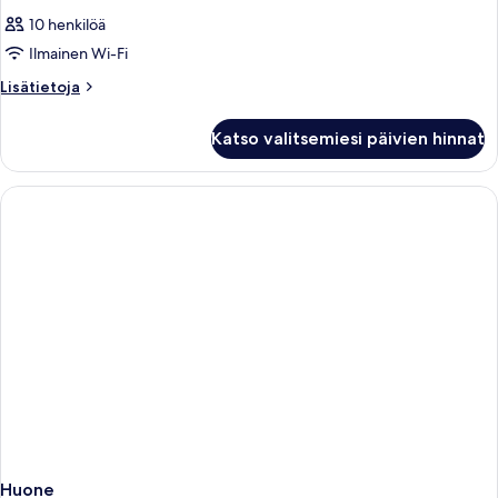
10 henkilöä
Ilmainen Wi-Fi
Lisätietoja
Lisätietoja
huoneesta
Huone
Katso valitsemiesi päivien hinnat
Huone