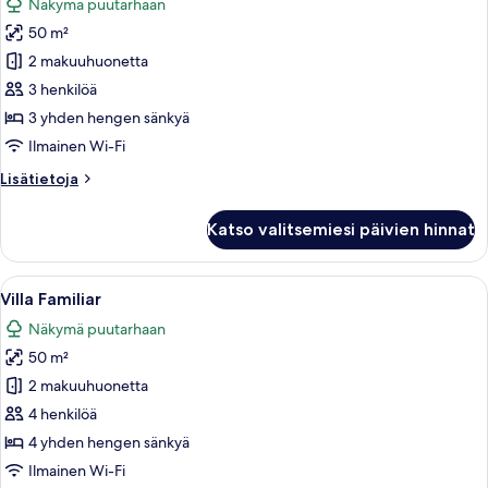
Näkymä puutarhaan
huonetyypin
50 m²
Villa
Familiar
2 makuuhuonetta
kuvat
3 henkilöä
3 yhden hengen sänkyä
Ilmainen Wi-Fi
Lisätietoja
Lisätietoja
huoneesta
Villa
Katso valitsemiesi päivien hinnat
Familiar
Avaa
Allergiatestatut vuodevaatteet, silitys
6
Villa Familiar
kaikki
Näkymä puutarhaan
huonetyypin
50 m²
Villa
Familiar
2 makuuhuonetta
kuvat
4 henkilöä
4 yhden hengen sänkyä
Ilmainen Wi-Fi