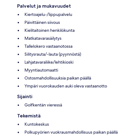
Palvelut ja mukavuudet
Kiertoajelu-/lippupalvelu
Päivittäinen siivous
Kielitaitoinen henkilökunta
Matkatavarasäilytys
Tallelokero vastaanotossa
Silitysrauta/-lauta (pyynnöstä)
Lahjatavaraliike/lehtikioski
Myyntiautomaatti
Ostosmahdollisuuksia paikan päällä
Ympäri vuorokauden auki oleva vastaanotto
Sijainti
Golfkentän vieressä
Tekemistä
Kuntokeskus
Polkupyörien vuokrausmahdollisuus paikan päällä