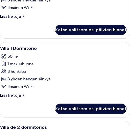
3 yhden hengen sänkyä
kuvat
Ilmainen Wi-Fi
Lisätietoja
Lisätietoja
huoneesta
Villa
Katso valitsemiesi päivien hinnat
1
Dormitorio
Avaa
Hotellihuone, jossa on sänky, verhot, ka
6
Villa 1 Dormitorio
kaikki
50 m²
huonetyypin
1 makuuhuone
Villa
1
3 henkilöä
Dormitorio
3 yhden hengen sänkyä
kuvat
Ilmainen Wi-Fi
Lisätietoja
Lisätietoja
huoneesta
Villa
Katso valitsemiesi päivien hinnat
1
Dormitorio
Avaa
Hotellihuone, jossa on suuri sänky, ka
9
Villa de 2 dormitorios