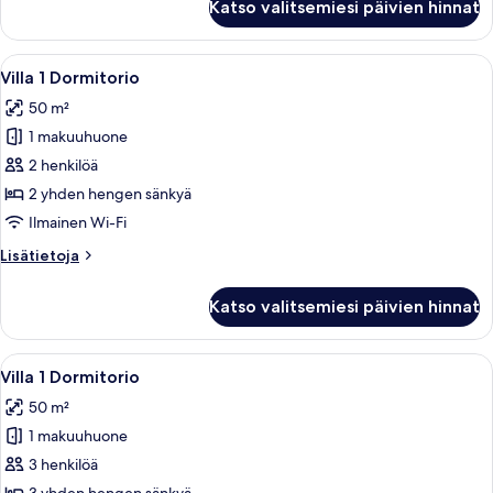
Katso valitsemiesi päivien hinnat
Vista
kuvat
Golf
(1VG)
Avaa
Hotellihuone, jossa on sänky, verhot, ka
6
/
Villa 1 Dormitorio
kaikki
3
50 m²
adults
huonetyypin
1 makuuhuone
Villa
1
2 henkilöä
Dormitorio
2 yhden hengen sänkyä
kuvat
Ilmainen Wi-Fi
Lisätietoja
Lisätietoja
huoneesta
Villa
Katso valitsemiesi päivien hinnat
1
Dormitorio
Avaa
Hotellihuone, jossa on sänky, verhot, ka
6
Villa 1 Dormitorio
kaikki
50 m²
huonetyypin
1 makuuhuone
Villa
1
3 henkilöä
Dormitorio