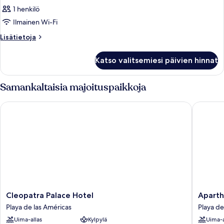
1 henkilö
Ilmainen Wi-Fi
Lisätietoja
Lisätietoja
huoneesta
Huone
Katso valitsemiesi päivien hinnat
Samankaltaisia majoituspaikkoja
Cleopatra Palace Hotel
Aparthot
Cleopatra
Apartho
Cleopatra Palace Hotel
Aparth
Palace
Parque
Playa de las Américas
Playa de
Hotel
Santiag
Uima-allas
Kylpylä
Uima-a
Playa
IV