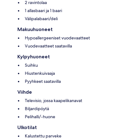
2 ravintolaa
1 allasbaari ja 1 baari
Välipalabaari/deli
Makuuhuoneet
Hypoallergeeniset vuodevaatteet
Vuodevaatteet saatavilla
Kylpyhuoneet
Suihku
Hiustenkuivaaja
Pyyhkeet saatavilla
Viihde
Televisio, jossa kaapelikanavat
Biljardipöytä
Pelihalli/-huone
Ulkotilat
Kalustettu parveke