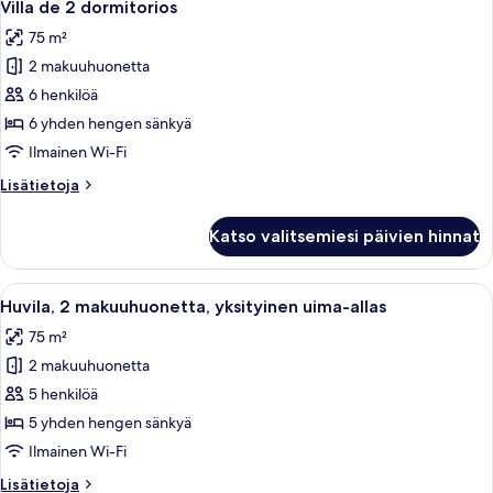
8
Villa de 2 dormitorios
kaikki
75 m²
huonetyypin
2 makuuhuonetta
Villa
de
6 henkilöä
2
6 yhden hengen sänkyä
dormitorios
Ilmainen Wi-Fi
kuvat
Lisätietoja
Lisätietoja
huoneesta
Villa
Katso valitsemiesi päivien hinnat
de
2
dormitorios
Avaa
Yksityinen uima-allasalue, jossa on au
9
Huvila, 2 makuuhuonetta, yksityinen uima-allas
kaikki
75 m²
huonetyypin
2 makuuhuonetta
Huvila,
2
5 henkilöä
makuuhuonetta,
5 yhden hengen sänkyä
yksityinen
Ilmainen Wi-Fi
uima-
Lisätietoja
Lisätietoja