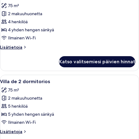
kaikki
75 m²
huonetyypin
2 makuuhuonetta
Villa
de
4 henkilöä
2
4 yhden hengen sänkyä
dormitorios
Ilmainen Wi-Fi
kuvat
Lisätietoja
Lisätietoja
huoneesta
Villa
Katso valitsemiesi päivien hinnat
de
2
dormitorios
Avaa
Hotellihuone, jossa on suuri sänky, ka
9
Villa de 2 dormitorios
kaikki
75 m²
huonetyypin
2 makuuhuonetta
Villa
de
5 henkilöä
2
5 yhden hengen sänkyä
dormitorios
Ilmainen Wi-Fi
kuvat
Lisätietoja
Lisätietoja
huoneesta