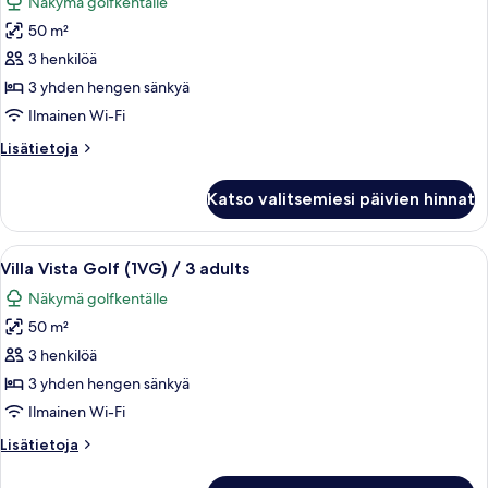
Näkymä golfkentälle
adults
huonetyypin
50 m²
Villa
Vista
3 henkilöä
Golf
3 yhden hengen sänkyä
(1VG)
Ilmainen Wi-Fi
/
Lisätietoja
Lisätietoja
2
huoneesta
adults
Villa
Katso valitsemiesi päivien hinnat
Vista
1
Golf
child
(1VG)
Avaa
Ulkoterassi, jossa on punottuista mater
kuvat
6
/
Villa Vista Golf (1VG) / 3 adults
kaikki
2
Näkymä golfkentälle
adults
huonetyypin
1
50 m²
Villa
child
Vista
3 henkilöä
Golf
3 yhden hengen sänkyä
(1VG)
Ilmainen Wi-Fi
/
Lisätietoja
Lisätietoja
3
huoneesta
adults
Villa