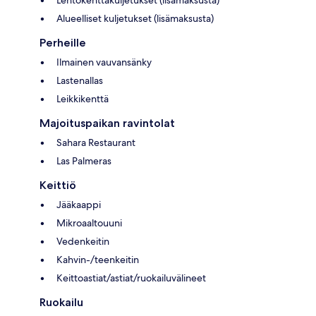
Lentokenttäkuljetukset (lisämaksusta)
Alueelliset kuljetukset (lisämaksusta)
Perheille
Ilmainen vauvansänky
Lastenallas
Leikkikenttä
Majoituspaikan ravintolat
Sahara Restaurant
Las Palmeras
Keittiö
Jääkaappi
Mikroaaltouuni
Vedenkeitin
Kahvin-/teenkeitin
Keittoastiat/astiat/ruokailuvälineet
Ruokailu