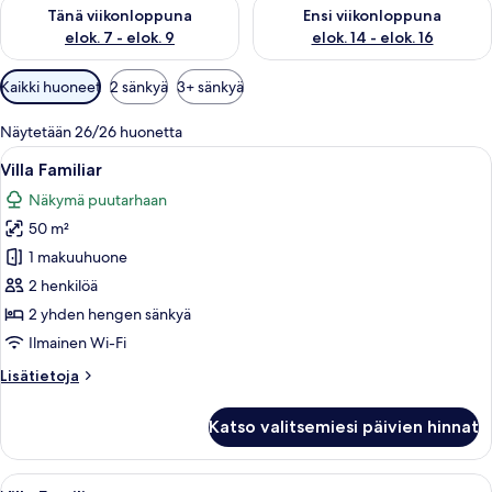
Tarkista tämän viikonlopun saatavuus elok. 7 - elok. 9
Tarkista ensi viikonlopun saatav
Tänä viikonloppuna
Ensi viikonloppuna
elok. 7 - elok. 9
elok. 14 - elok. 16
Huoneille
Kaikki huoneet
2 sänkyä
3+ sänkyä
saatavilla
olevia
Näytetään 26/26 huonetta
suodattimia
Avaa
Allergiatestatut vuodevaatteet, silitys
6
Villa Familiar
kaikki
Näkymä puutarhaan
huonetyypin
50 m²
Villa
Familiar
1 makuuhuone
kuvat
2 henkilöä
2 yhden hengen sänkyä
Ilmainen Wi-Fi
Lisätietoja
Lisätietoja
huoneesta
Villa
Katso valitsemiesi päivien hinnat
Familiar
Avaa
Allergiatestatut vuodevaatteet, silitys