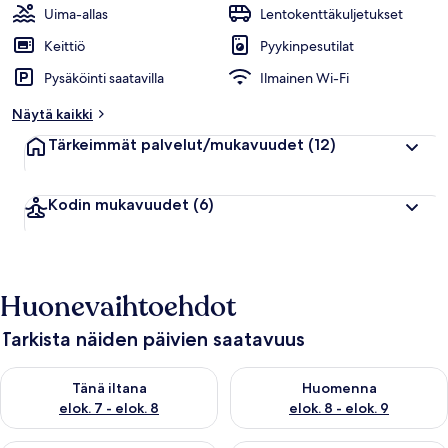
Uima-allas
Lentokenttäkuljetukset
Keittiö
Pyykinpesutilat
Pysäköinti saatavilla
Ilmainen Wi-Fi
Näytä kaikki
Tärkeimmät palvelut/mukavuudet
(12)
Kodin mukavuudet
(6)
Huonevaihtoehdot
Tarkista näiden päivien saatavuus
Tarkista tämän illan saatavuus elok. 7 - elok. 8
Tarkista huomisen saatavuus el
Tänä iltana
Huomenna
elok. 7 - elok. 8
elok. 8 - elok. 9