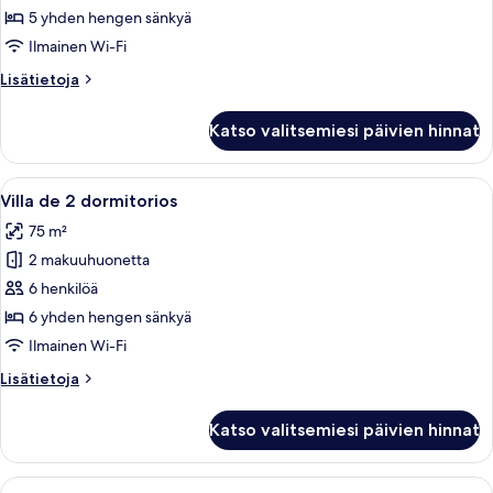
2
5 yhden hengen sänkyä
dormitorios
Ilmainen Wi-Fi
kuvat
Lisätietoja
Lisätietoja
huoneesta
Villa
Katso valitsemiesi päivien hinnat
de
2
dormitorios
Avaa
Hotellihuone, jossa on suuri sänky, ka
8
Villa de 2 dormitorios
kaikki
75 m²
huonetyypin
2 makuuhuonetta
Villa
de
6 henkilöä
2
6 yhden hengen sänkyä
dormitorios
Ilmainen Wi-Fi
kuvat
Lisätietoja
Lisätietoja
huoneesta
Villa
Katso valitsemiesi päivien hinnat
de
2
dormitorios
Avaa
Hotellihuone, jossa on suuri sänky, ka