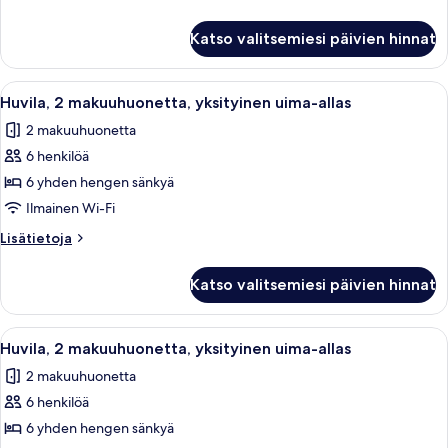
allas
huoneesta
kuvat
Huvila,
Katso valitsemiesi päivien hinnat
2
makuuhuonetta,
yksityinen
Avaa
Yksityinen uima-allasalue, jossa on au
9
uima-
Huvila, 2 makuuhuonetta, yksityinen uima-allas
kaikki
allas
2 makuuhuonetta
huonetyypin
6 henkilöä
Huvila,
2
6 yhden hengen sänkyä
makuuhuonetta,
Ilmainen Wi-Fi
yksityinen
Lisätietoja
Lisätietoja
uima-
huoneesta
allas
Huvila,
Katso valitsemiesi päivien hinnat
2
kuvat
makuuhuonetta,
yksityinen
Avaa
Yksityinen uima-allasalue, jossa on au
9
uima-
Huvila, 2 makuuhuonetta, yksityinen uima-allas
kaikki
allas
2 makuuhuonetta
huonetyypin
6 henkilöä
Huvila,
2
6 yhden hengen sänkyä