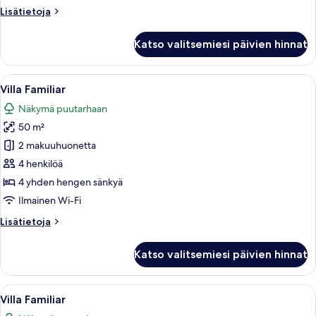
Lisätietoja
Lisätietoja
huoneesta
Villa
Katso valitsemiesi päivien hinnat
Familiar
Avaa
Allergiatestatut vuodevaatteet, silitys
6
Villa Familiar
kaikki
Näkymä puutarhaan
huonetyypin
50 m²
Villa
Familiar
2 makuuhuonetta
kuvat
4 henkilöä
4 yhden hengen sänkyä
Ilmainen Wi-Fi
Lisätietoja
Lisätietoja
huoneesta
Villa
Katso valitsemiesi päivien hinnat
Familiar
Avaa
Allergiatestatut vuodevaatteet, silitys
6
Villa Familiar
kaikki