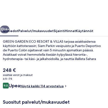
RESORT
&
VILLAS
valokuvagalleria
llinen
Seuraava
38+
Yleistiedot
Palvelut/mukavuudet
Sijainti
Hinnat
Käytännöt
GREEN GARDEN ECO RESORT & VILLAS tarjoaa asiakkaidensa
käyttöön kattoterassin; Siam Parkin vesipuisto ja Puerto Deportivo
de Puerto Colón sijaitsevat vain 5 minuutin ajomatkan päässä.
Asiakkaat voivat hemmotella itseään kylpylässä hieronta-,
hydroterapia- tai käsi- ja jalkahoidoilla, ja nauttia illallista Sahara
Restaurant -ravintolassa, joka on yksi majoituspaikan 2 ravintolasta.
Majoituspaikassa käytössäsi on 2 ulkouima-allasta, allasbaari, ja
Nykyinen
248 €
huoneissa olevat mukavuudet kuten jääkaapit ja mikroaaltouunit.
hinta
sisältää verot ja maksut
on
6.9.–7.9.
Allasbaari
248 €
Arvostelut
Upea
9,0
Näytä kaikki 114 arvostelua
9,0 kautta 10.
Suositut palvelut/mukavuudet