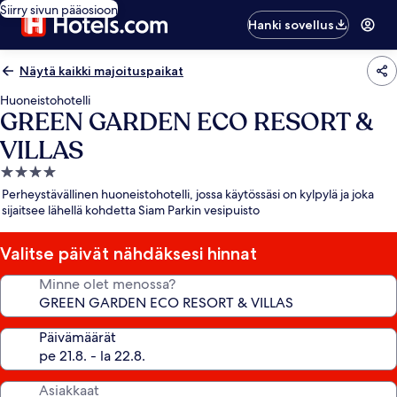
Siirry sivun pääosioon
Hanki sovellus
Näytä kaikki majoituspaikat
Huoneistohotelli
GREEN GARDEN ECO RESORT &
VILLAS
4.0
tähden
Perheystävällinen huoneistohotelli, jossa käytössäsi on kylpylä ja joka
majoituspaikka
sijaitsee lähellä kohdetta Siam Parkin vesipuisto
Valitse päivät nähdäksesi hinnat
Minne olet menossa?
Päivämäärät
Asiakkaat