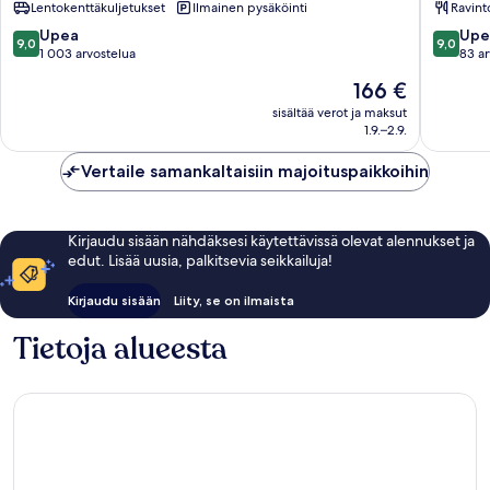
Lentokenttäkuljetukset
Ilmainen pysäköinti
Ravint
de
Playa
las
de
9.0
9.0
Upea
Upe
9,0
9,0
Américas
las
kautta
kautta
1 003 arvostelua
83 ar
América
10,
10,
Hinta
166 €
Upea,
Upea,
on
1 003
83
sisältää verot ja maksut
166 €
1.9.–2.9.
arvostelua
arvostel
Vertaile samankaltaisiin majoituspaikkoihin
Kirjaudu sisään nähdäksesi käytettävissä olevat alennukset ja
edut. Lisää uusia, palkitsevia seikkailuja!
Kirjaudu sisään
Liity, se on ilmaista
Tietoja alueesta