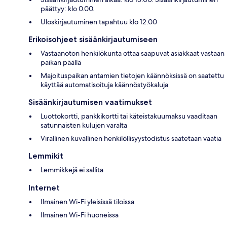
päättyy: klo 0.00.
Uloskirjautuminen tapahtuu klo 12.00
Erikoisohjeet sisäänkirjautumiseen
Vastaanoton henkilökunta ottaa saapuvat asiakkaat vastaan
paikan päällä
Majoituspaikan antamien tietojen käännöksissä on saatettu
käyttää automatisoituja käännöstyökaluja
Sisäänkirjautumisen vaatimukset
Luottokortti, pankkikortti tai käteistakuumaksu vaaditaan
satunnaisten kulujen varalta
Virallinen kuvallinen henkilöllisyystodistus saatetaan vaatia
Lemmikit
Lemmikkejä ei sallita
Internet
Ilmainen Wi-Fi yleisissä tiloissa
Ilmainen Wi-Fi huoneissa