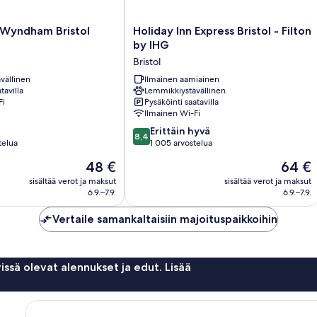
Holiday
Wyndham Bristol
Holiday Inn Express Bristol - Filton
Inn
by IHG
Express
Bristol
Bristol
vällinen
-
Ilmainen aamiainen
tavilla
Lemmikkiystävällinen
Filton
Fi
Pysäköinti saatavilla
by
Ilmainen Wi-Fi
IHG
8.4
Bristol
Erittäin hyvä
8,4
kautta
telua
1 005 arvostelua
10,
Hinta
Hinta
48 €
64 €
Erittäin
on
on
hyvä,
sisältää verot ja maksut
sisältää verot ja maksut
48 €
64 €
6.9.–7.9.
6.9.–7.9.
1 005
arvostelua
Vertaile samankaltaisiin majoituspaikkoihin
issä olevat alennukset ja edut. Lisää