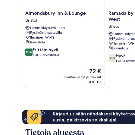
Almondsbury
Ramada
Almondsbury Inn & Lounge
Ramada by 
Inn
by
West
Bristol
&
Wyndham
Bristol
Lemmikkiystävällinen
Lounge
Bristol
Pysäköinti saatavilla
Bristol
West
Lemmikkiystä
Ilmainen Wi-Fi
Pysäköinti saa
Bristol
Ravintola
Ilmainen Wi-
Ravintola
8.4
Erittäin hyvä
8,4
kautta
1 002 arvostelua
7.8
Hyvä
7,8
10,
kautta
1 000 arvos
Erittäin
10,
Hinta
72 €
hyvä,
Hyvä,
on
1 002
1 000
sisältää verot ja maksut
72 €
arvostelua
31.8.–1.9.
arvostelua
Kirjaudu sisään nähdäksesi käytettäv
uusia, palkitsevia seikkailuja!
Tietoja alueesta