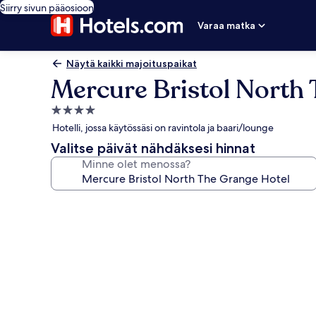
Siirry sivun pääosioon
Varaa matka
Näytä kaikki majoituspaikat
Mercure Bristol North
4.0
tähden
Hotelli, jossa käytössäsi on ravintola ja baari/lounge
majoituspaikka
Valitse päivät nähdäksesi hinnat
Minne olet menossa?
Majoituspaikan
Mercure
Bristol
North
The
Grange