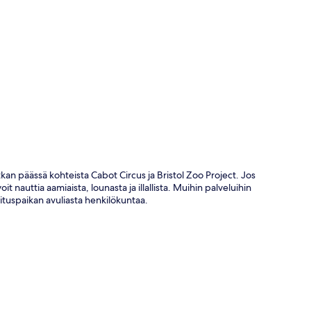
ta
an päässä kohteista Cabot Circus ja Bristol Zoo Project. Jos
t nauttia aamiaista, lounasta ja illallista. Muihin palveluihin
ituspaikan avuliasta henkilökuntaa.