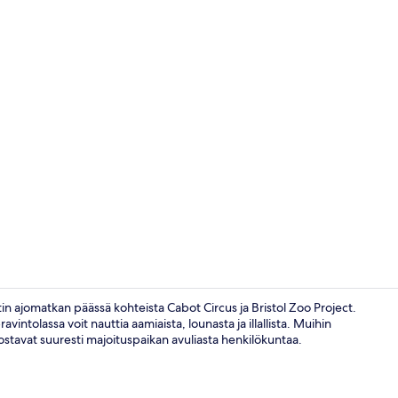
Aulan oleskel
n ajomatkan päässä kohteista Cabot Circus ja Bristol Zoo Project.
vintolassa voit nauttia aamiaista, lounasta ja illallista. Muihin
vostavat suuresti majoituspaikan avuliasta henkilökuntaa.
Baari (majoi