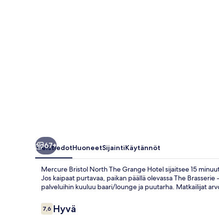
Hotel
valokuvagalleria
67+
Yleistiedot
Huoneet
Sijainti
Käytännöt
Mercure Bristol North The Grange Hotel sijaitsee 15 minuuti
Jos kaipaat purtavaa, paikan päällä olevassa The Brasserie -ra
palveluihin kuuluu baari/lounge ja puutarha. Matkailijat ar
Arvostelut
Hyvä
7,6
7,6 kautta 10.