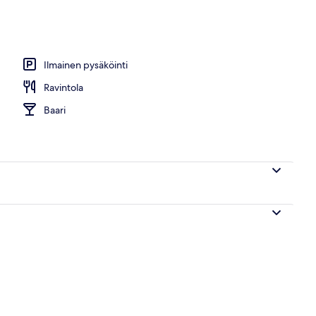
 buffetaamiainen maksusta
Ilmainen pysäköinti
Ravintola
Baari