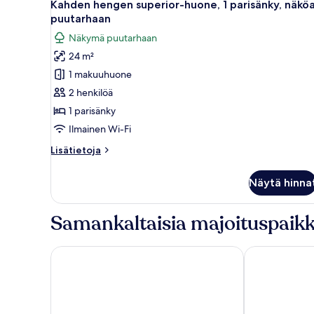
10
1
Kahden hengen superior-huone, 1 parisänky, näköa
kaikki
parisänky
puutarhaan
huonetyypin
Näkymä puutarhaan
Kahden
24 m²
hengen
1 makuuhuone
superior-
huone,
2 henkilöä
1
1 parisänky
parisänky,
Ilmainen Wi-Fi
näköala
Lisätietoja
Lisätietoja
puutarhaan
huoneesta
kuvat
Kahden
Näytä hinna
hengen
superior-
huone,
Samankaltaisia majoituspaikk
1
parisänky,
näköala
Almondsbury Inn & Lounge
Ramada by Wy
puutarhaan