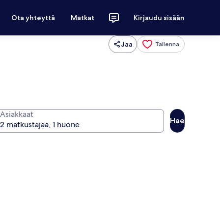
Ota yhteyttä
Matkat
Kirjaudu sisään
Jaa
Tallenna
Asiakkaat
Hae