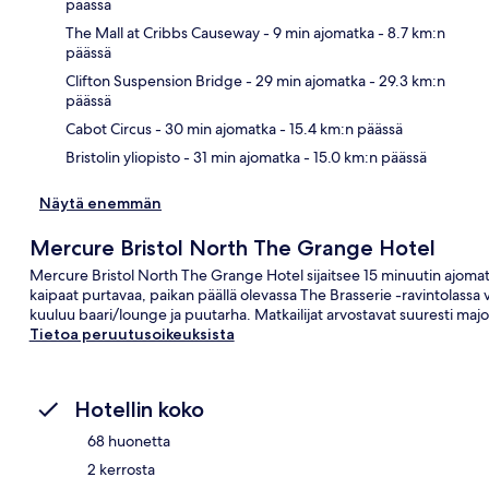
päässä
The Mall at Cribbs Causeway
- 9 min ajomatka
- 8.7 km:n
Kart
päässä
Clifton Suspension Bridge
- 29 min ajomatka
- 29.3 km:n
päässä
Cabot Circus
- 30 min ajomatka
- 15.4 km:n päässä
Bristolin yliopisto
- 31 min ajomatka
- 15.0 km:n päässä
Näytä enemmän
Mercure Bristol North The Grange Hotel
Mercure Bristol North The Grange Hotel sijaitsee 15 minuutin ajomatk
kaipaat purtavaa, paikan päällä olevassa The Brasserie -ravintolassa voi
kuuluu baari/lounge ja puutarha. Matkailijat arvostavat suuresti majo
Tietoa peruutusoikeuksista
Hotellin koko
68 huonetta
2 kerrosta