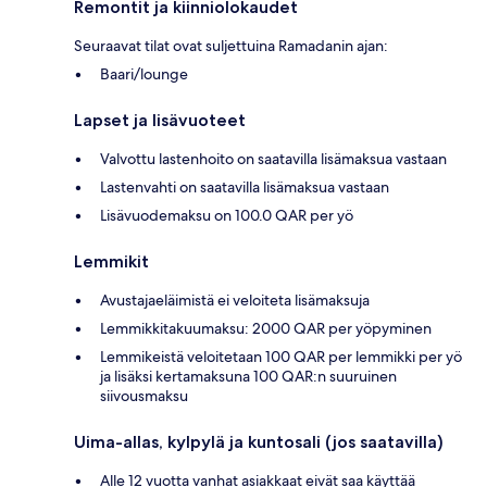
Remontit ja kiinniolokaudet
Seuraavat tilat ovat suljettuina Ramadanin ajan:
Baari/lounge
Lapset ja lisävuoteet
Valvottu lastenhoito on saatavilla lisämaksua vastaan
Lastenvahti on saatavilla lisämaksua vastaan
Lisävuodemaksu on 100.0 QAR per yö
Lemmikit
Avustajaeläimistä ei veloiteta lisämaksuja
Lemmikkitakuumaksu: 2000 QAR per yöpyminen
Lemmikeistä veloitetaan 100 QAR per lemmikki per yö
ja lisäksi kertamaksuna 100 QAR:n suuruinen
siivousmaksu
Uima-allas, kylpylä ja kuntosali (jos saatavilla)
Alle 12 vuotta vanhat asiakkaat eivät saa käyttää