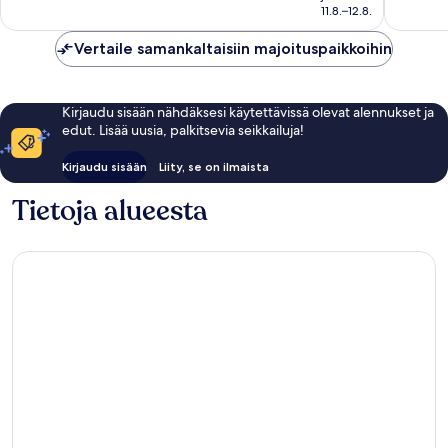
65 €
11.8.–12.8.
Vertaile samankaltaisiin majoituspaikkoihin
Kirjaudu sisään nähdäksesi käytettävissä olevat alennukset ja
edut. Lisää uusia, palkitsevia seikkailuja!
Kirjaudu sisään
Liity, se on ilmaista
Tietoja alueesta