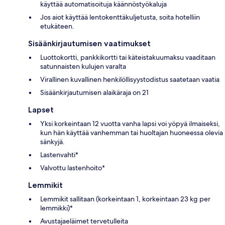
käyttää automatisoituja käännöstyökaluja
Jos aiot käyttää lentokenttäkuljetusta, soita hotelliin
etukäteen.
Sisäänkirjautumisen vaatimukset
Luottokortti, pankkikortti tai käteistakuumaksu vaaditaan
satunnaisten kulujen varalta
Virallinen kuvallinen henkilöllisyystodistus saatetaan vaatia
Sisäänkirjautumisen alaikäraja on 21
Lapset
Yksi korkeintaan 12 vuotta vanha lapsi voi yöpyä ilmaiseksi,
kun hän käyttää vanhemman tai huoltajan huoneessa olevia
sänkyjä.
Lastenvahti*
Valvottu lastenhoito*
Lemmikit
Lemmikit sallitaan (korkeintaan 1, korkeintaan 23 kg per
lemmikki)*
Avustajaeläimet tervetulleita