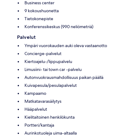
Business center
9 kokoushuonetta
Tietokonepiste
Konferenssikeskus (990 neliömetriä)
Palvelut
Ympäri vuorokauden auki oleva vastaanotto
Concierge-palvelut
Kiertoajelu-/lippupalvelu
Limusiini- tai town car -palvelu
Autonvuokrausmahdollisuus paikan päällä
Kuivapesula/pesulapalvelut
Kampaamo
Matkatavarasäilytys
Hääpalvelut
Kielitaitoinen henkilökunta
Portteri/kantaja
Aurinkotuoleja uima-altaalla