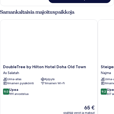
Samankaltaisia majoituspaikkoja
DoubleTree by Hilton Hotel Doha Old Town
Steigenb
DoubleTree
Steigen
DoubleTree by Hilton Hotel Doha Old Town
Steige
by
Hotel
As Salatah
Najma
Hilton
Doha
Uima-allas
Kylpylä
Uima-a
Hotel
Najma
Ilmainen pysäköinti
Ilmainen Wi-Fi
Ilmain
Doha
Old
9.0
9.2
Upea
Upe
9,0
9,2
Town
kautta
kautta
991 arvostelua
617 a
As
10,
10,
Salatah
Upea,
Upea,
Hinta
65 €
991
617
on
arvostelua
arvostel
sisältää verot ja maksut