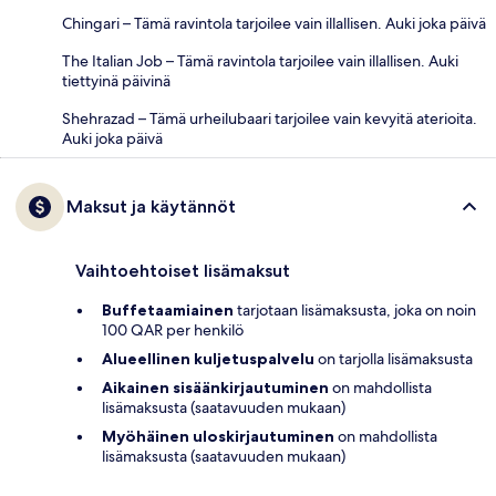
Chingari – Tämä ravintola tarjoilee vain illallisen. Auki joka päivä
The Italian Job – Tämä ravintola tarjoilee vain illallisen. Auki
tiettyinä päivinä
Shehrazad – Tämä urheilubaari tarjoilee vain kevyitä aterioita.
Auki joka päivä
Maksut ja käytännöt
Vaihtoehtoiset lisämaksut
Buffetaamiainen
tarjotaan lisämaksusta, joka on noin
100 QAR per henkilö
Alueellinen kuljetuspalvelu
on tarjolla lisämaksusta
Aikainen sisäänkirjautuminen
on mahdollista
lisämaksusta (saatavuuden mukaan)
Myöhäinen uloskirjautuminen
on mahdollista
lisämaksusta (saatavuuden mukaan)