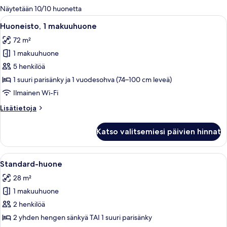
olevia
Näytetään 10/10 huonetta
suodattimia
Avaa
Moderni hotellihuone, jossa on piano, 
15
Huoneisto, 1 makuuhuone
kaikki
72 m²
huonetyypin
1 makuuhuone
Huoneisto,
1
5 henkilöä
makuuhuone
1 suuri parisänky ja 1 vuodesohva (74–100 cm leveä)
kuvat
Ilmainen Wi-Fi
Lisätietoja
Lisätietoja
huoneesta
Huoneisto,
Katso valitsemiesi päivien hinnat
1
makuuhuone
Avaa
Hotellihuone, jossa on kaksi sänkyä, su
8
Standard-huone
kaikki
28 m²
huonetyypin
1 makuuhuone
Standard-
huone
2 henkilöä
kuvat
2 yhden hengen sänkyä TAI 1 suuri parisänky