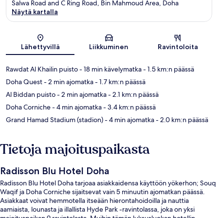
Salwa Road and C Ring Road, Bin Mahmoud Area, Doha
Näytä kartalla
Kartta
Lähettyvillä
Liikkuminen
Ravintoloita
Rawdat Al Khailin puisto
- 18 min kävelymatka
- 1.5 km:n päässä
Doha Quest
- 2 min ajomatka
- 1.7 km:n päässä
Al Biddan puisto
- 2 min ajomatka
- 2.1 km:n päässä
Doha Corniche
- 4 min ajomatka
- 3.4 km:n päässä
Grand Hamad Stadium (stadion)
- 4 min ajomatka
- 2.0 km:n päässä
Tietoja majoituspaikasta
Radisson Blu Hotel Doha
Radisson Blu Hotel Doha tarjoaa asiakkaidensa käyttöön yökerhon; Souq
Waqif ja Doha Corniche sijaitsevat vain 5 minuutin ajomatkan päässä.
Asiakkaat voivat hemmotella itseään hierontahoidoilla ja nauttia
aamiaista, lounasta ja illallista Hyde Park -ravintolassa, joka on yksi
majoituspaikan 9 ravintolasta. Muihin tämän luksusluokan hotellin