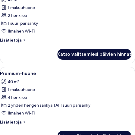
huonetyypin
1 makuuhuone
Executive-
huone
2 henkilöä
kuvat
1 suuri parisänky
Ilmainen Wi-Fi
Lisätietoja
Lisätietoja
huoneesta
Executive-
Katso valitsemiesi päivien hinnat
huone
Avaa
Hotellihuone, jossa on kaksi sänkyä, t
7
Premium-huone
kaikki
40 m²
huonetyypin
1 makuuhuone
Premium-
huone
4 henkilöä
kuvat
2 yhden hengen sänkyä TAI 1 suuri parisänky
Ilmainen Wi-Fi
Lisätietoja
Lisätietoja
huoneesta
Premium-