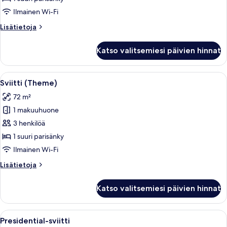
Ilmainen Wi-Fi
Lisätietoja
Lisätietoja
huoneesta
Sviitti
Katso valitsemiesi päivien hinnat
Avaa
Hotellihuone, jossa on ruutukuviolline
13
Sviitti (Theme)
kaikki
72 m²
huonetyypin
1 makuuhuone
Sviitti
(Theme)
3 henkilöä
kuvat
1 suuri parisänky
Ilmainen Wi-Fi
Lisätietoja
Lisätietoja
huoneesta
Sviitti
Katso valitsemiesi päivien hinnat
(Theme)
Avaa
Moderni hotellihuone, jossa on suuri r
9
Presidential-sviitti
kaikki