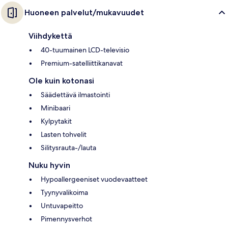
Huoneen palvelut/mukavuudet
Viihdykettä
40-tuumainen LCD-televisio
Premium-satelliittikanavat
Ole kuin kotonasi
Säädettävä ilmastointi
Minibaari
Kylpytakit
Lasten tohvelit
Silitysrauta-/lauta
Nuku hyvin
Hypoallergeeniset vuodevaatteet
Tyynyvalikoima
Untuvapeitto
Pimennysverhot