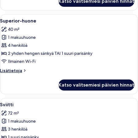
Katso valitsemiesi päivien hinnat
huone
Avaa
Hotellihuone, jossa on suuri sänky, so
10
Superior-huone
kaikki
40 m²
huonetyypin
1 makuuhuone
Superior-
huone
4 henkilöä
kuvat
2 yhden hengen sänkyä TAI 1 suuri parisänky
Ilmainen Wi-Fi
Lisätietoja
Lisätietoja
huoneesta
Superior-
Katso valitsemiesi päivien hinnat
huone
Avaa
Hotellihuone, jossa on suuri sänky, työ
4
Sviitti
kaikki
72 m²
huonetyypin
1 makuuhuone
Sviitti
kuvat
3 henkilöä
1 suuri parisänky