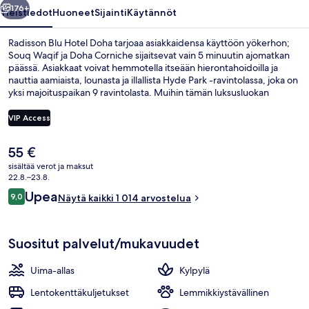
176+
Yleistiedot
Huoneet
Sijainti
Käytännöt
Radisson Blu Hotel Doha tarjoaa asiakkaidensa käyttöön yökerhon;
Souq Waqif ja Doha Corniche sijaitsevat vain 5 minuutin ajomatkan
päässä. Asiakkaat voivat hemmotella itseään hierontahoidoilla ja
nauttia aamiaista, lounasta ja illallista Hyde Park -ravintolassa, joka on
yksi majoituspaikan 9 ravintolasta. Muihin tämän luksusluokan
hotellin mukavuuksiin kuuluvat 5 baaria/loungea, ulkouima-allas ja
ilmaiset lentokenttäkuljetukset. Matkailijat arvostavat majoituspaikan
VIP Access
avuliasta henkilökuntaa.
Nykyinen
55 €
Yökerho
hinta
sisältää verot ja maksut
on
22.8.–23.8.
55 €
Arvostelut
Upea
9,0
Näytä kaikki 1 014 arvostelua
9,0 kautta 10.
Suositut palvelut/mukavuudet
Uima-allas
Kylpylä
Lentokenttäkuljetukset
Lemmikkiystävällinen