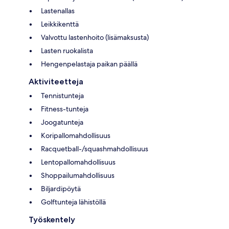
Lastenallas
Leikkikenttä
Valvottu lastenhoito (lisämaksusta)
Lasten ruokalista
Hengenpelastaja paikan päällä
Aktiviteetteja
Tennistunteja
Fitness-tunteja
Joogatunteja
Koripallomahdollisuus
Racquetball-/squashmahdollisuus
Lentopallomahdollisuus
Shoppailumahdollisuus
Biljardipöytä
Golftunteja lähistöllä
Työskentely