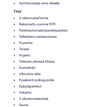
Aurinkovarjoja uima-altaalla
Tilat
2 rakennusta/tornia
Rakennettu vuonna 1979
Pankkiautomaatti/pankkipalvelut
Tallelokero vastaanotossa
Puutarha
Terassi
Kirjasto
Televisio yleisissä tiloissa
Kuntoklubi
Ulkouima-allas
Pysäköinti polkupyörille
Kylpyläpalvelut
Yökerho
2 ulkotenniskenttää
Sauna