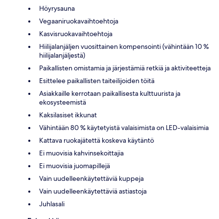
Höyrysauna
Vegaaniruokavaihtoehtoja
Kasvisruokavaihtoehtoja
Hiilijalanjäljen vuosittainen kompensointi (vähintään 10 %
hiilijalanjäljestä)
Paikallisten omistamia ja järjestämiä retkiä ja aktiviteetteja
Esittelee paikallisten taiteilijoiden töitä
Asiakkaille kerrotaan paikallisesta kulttuurista ja
ekosysteemistä
Kaksilasiset ikkunat
Vähintään 80 % käytetyistä valaisimista on LED-valaisimia
Kattava ruokajätettä koskeva käytäntö
Ei muovisia kahvinsekoittajia
Ei muovisia juomapillejä
Vain uudelleenkäytettäviä kuppeja
Vain uudelleenkäytettäviä astiastoja
Juhlasali