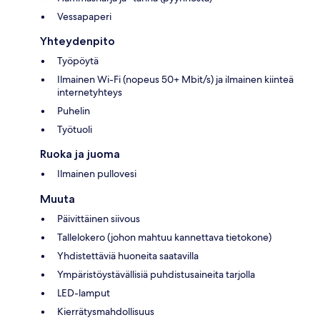
Vessapaperi
Yhteydenpito
Työpöytä
Ilmainen Wi-Fi (nopeus 50+ Mbit/s) ja ilmainen kiinteä
internetyhteys
Puhelin
Työtuoli
Ruoka ja juoma
Ilmainen pullovesi
Muuta
Päivittäinen siivous
Tallelokero (johon mahtuu kannettava tietokone)
Yhdistettäviä huoneita saatavilla
Ympäristöystävällisiä puhdistusaineita tarjolla
LED-lamput
Kierrätysmahdollisuus