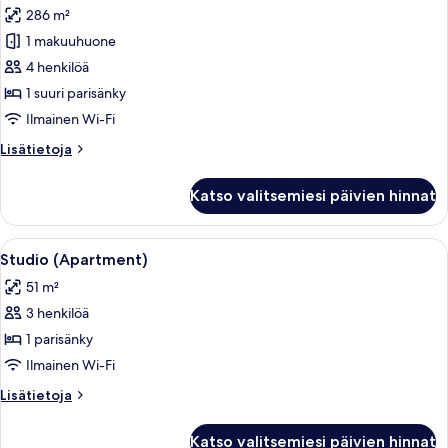
286 m²
huonetyypin
1 makuuhuone
Presidential-
sviitti
4 henkilöä
kuvat
1 suuri parisänky
Ilmainen Wi-Fi
Lisätietoja
Lisätietoja
huoneesta
Presidential-
Katso valitsemiesi päivien hinnat
sviitti
Avaa
Hotellihuone, jossa on suuri sänky, työ
9
Studio (Apartment)
kaikki
51 m²
huonetyypin
3 henkilöä
Studio
(Apartment)
1 parisänky
kuvat
Ilmainen Wi-Fi
Lisätietoja
Lisätietoja
huoneesta
Studio
Katso valitsemiesi päivien hinnat
(Apartment)