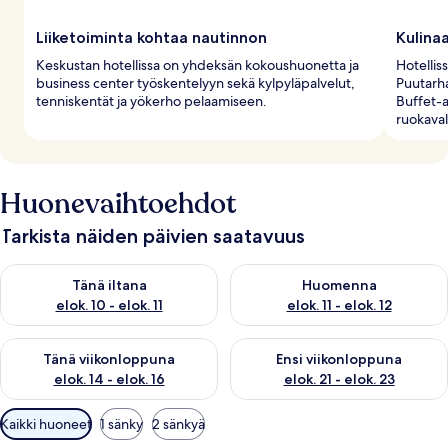
Liiketoiminta kohtaa nautinnon
Kulinaa
Keskustan hotellissa on yhdeksän kokoushuonetta ja
Hotelliss
business center työskentelyyn sekä kylpyläpalvelut,
Puutarha
tenniskentät ja yökerho pelaamiseen.
Buffet-a
ruokaval
Huonevaihtoehdot
Tarkista näiden päivien saatavuus
Tarkista tämän illan saatavuus elok. 10 - elok. 11
Tarkista huomisen saatavuus elo
Tänä iltana
Huomenna
elok. 10 - elok. 11
elok. 11 - elok. 12
Tarkista tämän viikonlopun saatavuus elok. 14 - elok. 16
Tarkista ensi viikonlopun saata
Tänä viikonloppuna
Ensi viikonloppuna
elok. 14 - elok. 16
elok. 21 - elok. 23
Huoneille
Kaikki huoneet
1 sänky
2 sänkyä
saatavilla