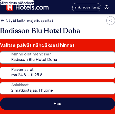
Siirry sivun pääosioon
Hanki sovellus
Näytä kaikki majoituspaikat
Radisson Blu Hotel Doha
Valitse päivät nähdäksesi hinnat
Minne olet menossa?
Päivämäärät
Asiakkaat
Hae