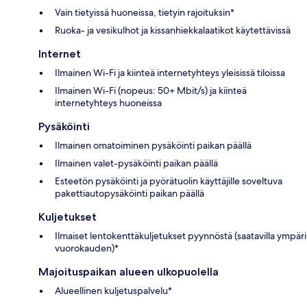
Vain tietyissä huoneissa, tietyin rajoituksin*
Ruoka- ja vesikulhot ja kissanhiekkalaatikot käytettävissä
Internet
Ilmainen Wi-Fi ja kiinteä internetyhteys yleisissä tiloissa
Ilmainen Wi-Fi (nopeus: 50+ Mbit/s) ja kiinteä
internetyhteys huoneissa
Pysäköinti
Ilmainen omatoiminen pysäköinti paikan päällä
Ilmainen valet-pysäköinti paikan päällä
Esteetön pysäköinti ja pyörätuolin käyttäjille soveltuva
pakettiautopysäköinti paikan päällä
Kuljetukset
Ilmaiset lentokenttäkuljetukset pyynnöstä (saatavilla ympäri
vuorokauden)*
Majoituspaikan alueen ulkopuolella
Alueellinen kuljetuspalvelu*