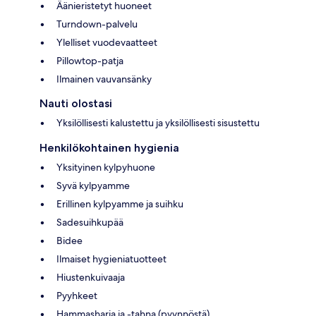
Äänieristetyt huoneet
Turndown-palvelu
Ylelliset vuodevaatteet
Pillowtop-patja
Ilmainen vauvansänky
Nauti olostasi
Yksilöllisesti kalustettu ja yksilöllisesti sisustettu
Henkilökohtainen hygienia
Yksityinen kylpyhuone
Syvä kylpyamme
Erillinen kylpyamme ja suihku
Sadesuihkupää
Bidee
Ilmaiset hygieniatuotteet
Hiustenkuivaaja
Pyyhkeet
Hammasharja ja -tahna (pyynnöstä)