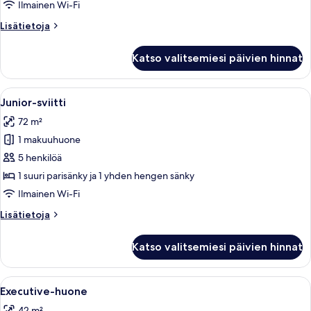
Ilmainen Wi-Fi
Lisätietoja
Lisätietoja
huoneesta
Standard-
Katso valitsemiesi päivien hinnat
huone
Avaa
Moderni kylpyhuone, jossa on kylpyamme
8
Junior-sviitti
kaikki
72 m²
huonetyypin
1 makuuhuone
Junior-
sviitti
5 henkilöä
kuvat
1 suuri parisänky ja 1 yhden hengen sänky
Ilmainen Wi-Fi
Lisätietoja
Lisätietoja
huoneesta
Junior-
Katso valitsemiesi päivien hinnat
sviitti
Avaa
Moderni kylpyhuone, jossa on suuri pei
4
Executive-huone
kaikki
42 m²