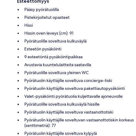
Esteettömyys
Pääsy pyörätuolilla
Pistekirjoitetut opasteet
Hissi
Hissin oven leveys (cm): 91
Pyörätuolille soveltuva kulkuväylä
Esteetön pysäköinti
9 esteetöntä pysäköintipaikkaa
Avustavia kuuntelulaitteita saatavilla
Pyörätuolille soveltuva yleinen WC
Pyörätuolin käyttäjille soveltuva concierge-tiski
Pyörätuolin käyttäjille soveltuva pakettiautopysäköinti
Valet-pysäköinti pyörätuolia kuljettavalle ajoneuvolle
Pyörätuolille soveltuva kulkuväylä hissille
Pyörätuolin käyttäjille soveltuva vastaanottotiski
Pyörätuolin käyttäjille soveltuvan vastaanottotiskin korkeus
(senttimetriä): 77
Pyörätuolin käyttäjille soveltuva kylpylä