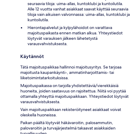
seuraavia tiloja: uima-allas, kuntoklubi ja kuntoilutila.
Alle 12 vuotta vanhat asiakkaat saavat käyttää seuraavia
tiloja vain aikuisen valvonnassa: uima-allas, kuntoklubi ja
kuntoilutila.
Hierontapalvelut ja kylpylähoidot on varattava
majoituspaikasta ennen matkan alkua. Yhteystiedot
löytyvät varauksen jälkeen lähetetystä
varausvahvistuksesta.
Käytännöt
Tätä majoituspaikkaa hallinnoi majoitusyritys. Se tarjoaa
majoitusta kaupankäynti-, ammatinharjoittamis- tai
liiketoimintatarkoituksissa.
Majoituspaikassa on tarjolla yhdistettäviä/vierekkäisiä
huoneita, joiden saatavuus on rajoitettua. Niitä voi pyytää
ottamalla yhteyttä majoituspaikkaan. Yhteystiedot löytyvät
varausvahvistuksesta.
Vain majoituspaikkaan rekisteröityneet asiakkaat voivat
oleskella huoneissa.
Paikan päältä löytyvät häkävaroitin, palosammutin,
palovaroitin ja turvajärjestelmä takaavat asiakkaiden
turvallisuuden.