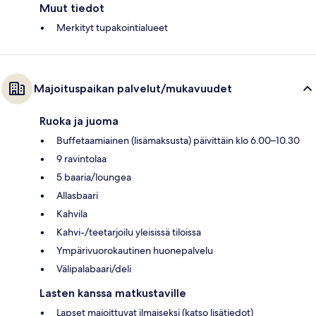
Muut tiedot
Merkityt tupakointialueet
Majoituspaikan palvelut/mukavuudet
Ruoka ja juoma
Buffetaamiainen (lisämaksusta) päivittäin klo 6.00–10.30
9 ravintolaa
5 baaria/loungea
Allasbaari
Kahvila
Kahvi-/teetarjoilu yleisissä tiloissa
Ympärivuorokautinen huonepalvelu
Välipalabaari/deli
Lasten kanssa matkustaville
Lapset majoittuvat ilmaiseksi (katso lisätiedot)