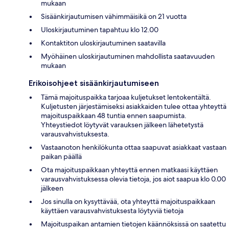
mukaan
Sisäänkirjautumisen vähimmäisikä on 21 vuotta
Uloskirjautuminen tapahtuu klo 12.00
Kontaktiton uloskirjautuminen saatavilla
Myöhäinen uloskirjautuminen mahdollista saatavuuden
mukaan
Erikoisohjeet sisäänkirjautumiseen
Tämä majoituspaikka tarjoaa kuljetukset lentokentältä.
Kuljetusten järjestämiseksi asiakkaiden tulee ottaa yhteyttä
majoituspaikkaan 48 tuntia ennen saapumista.
Yhteystiedot löytyvät varauksen jälkeen lähetetystä
varausvahvistuksesta.
Vastaanoton henkilökunta ottaa saapuvat asiakkaat vastaan
paikan päällä
Ota majoituspaikkaan yhteyttä ennen matkaasi käyttäen
varausvahvistuksessa olevia tietoja, jos aiot saapua klo 0.00
jälkeen
Jos sinulla on kysyttävää, ota yhteyttä majoituspaikkaan
käyttäen varausvahvistuksesta löytyviä tietoja
Majoituspaikan antamien tietojen käännöksissä on saatettu