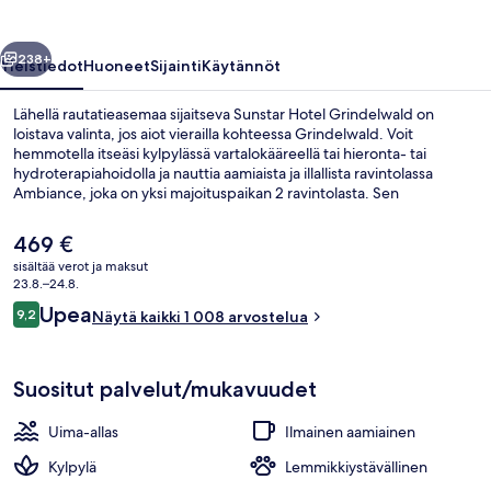
llinen
Seuraava
238+
Yleistiedot
Huoneet
Sijainti
Käytännöt
Lähellä rautatieasemaa sijaitseva Sunstar Hotel Grindelwald on
loistava valinta, jos aiot vierailla kohteessa Grindelwald. Voit
hemmotella itseäsi kylpylässä vartalokääreellä tai hieronta- tai
hydroterapiahoidolla ja nauttia aamiaista ja illallista ravintolassa
Ambiance, joka on yksi majoituspaikan 2 ravintolasta. Sen
erikoisuuksiin kuuluu kansainvälinen keittiö. Majoituspaikan muihin
palveluihin kuuluu sisäuima-allas, baari/aulabaari ja kuntoklubi.
Nykyinen
469 €
Avulias henkilökunta ja aamupala ovat myös asioita, joita matkailijat
hinta
sisältää verot ja maksut
arvostavat.
on
23.8.–24.8.
Näkymä majoituspaikasta
469 €
Arvostelut
Upea
9,2
Näytä kaikki 1 008 arvostelua
9,2 kautta 10.
Suositut palvelut/mukavuudet
Uima-allas
Ilmainen aamiainen
Kylpylä
Lemmikkiystävällinen