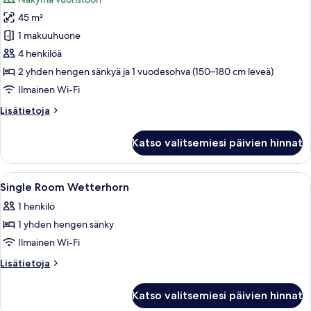
huonetyypin
45 m²
Family
room
1 makuuhuone
Eiger
4 henkilöä
kuvat
2 yhden hengen sänkyä ja 1 vuodesohva (150–180 cm leveä)
Ilmainen Wi-Fi
Lisätietoja
Lisätietoja
huoneesta
Family
Katso valitsemiesi päivien hinnat
room
Eiger
Avaa
Allergiatestatut vuodevaatteet, ilmais
3
Single Room Wetterhorn
kaikki
1 henkilö
huonetyypin
1 yhden hengen sänky
Single
Room
Ilmainen Wi-Fi
Wetterhorn
Lisätietoja
Lisätietoja
kuvat
huoneesta
Single
Katso valitsemiesi päivien hinnat
Room