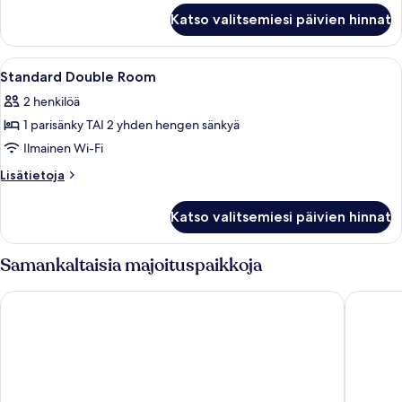
Wetterhorn
Katso valitsemiesi päivien hinnat
Room
Avaa
Hotellihuone, jossa on suuri sänky, ty
5
Standard Double Room
kaikki
2 henkilöä
huonetyypin
1 parisänky TAI 2 yhden hengen sänkyä
Standard
Double
Ilmainen Wi-Fi
Room
Lisätietoja
Lisätietoja
kuvat
huoneesta
Standard
Katso valitsemiesi päivien hinnat
Double
Room
Samankaltaisia majoituspaikkoja
Eiger Mountain & Soul Resort
BERGWEL