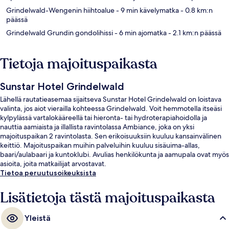
Grindelwald-Wengenin hiihtoalue
- 9 min kävelymatka
- 0.8 km:n
päässä
Grindelwald Grundin gondolihissi
- 6 min ajomatka
- 2.1 km:n päässä
Tietoja majoituspaikasta
Sunstar Hotel Grindelwald
Lähellä rautatieasemaa sijaitseva Sunstar Hotel Grindelwald on loistava
valinta, jos aiot vierailla kohteessa Grindelwald. Voit hemmotella itseäsi
kylpylässä vartalokääreellä tai hieronta- tai hydroterapiahoidolla ja
nauttia aamiaista ja illallista ravintolassa Ambiance, joka on yksi
majoituspaikan 2 ravintolasta. Sen erikoisuuksiin kuuluu kansainvälinen
keittiö. Majoituspaikan muihin palveluihin kuuluu sisäuima-allas,
baari/aulabaari ja kuntoklubi. Avulias henkilökunta ja aamupala ovat myös
asioita, joita matkailijat arvostavat.
Tietoa peruutusoikeuksista
Lisätietoja tästä majoituspaikasta
Yleistä