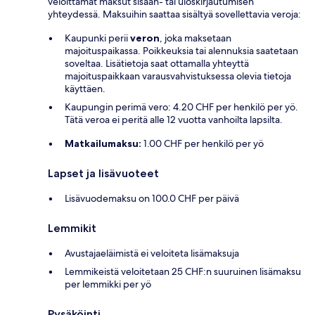
veloittamat maksut sisään- tai uloskirjautumisen
yhteydessä. Maksuihin saattaa sisältyä sovellettavia veroja:
Kaupunki perii
veron
, joka maksetaan
majoituspaikassa. Poikkeuksia tai alennuksia saatetaan
soveltaa. Lisätietoja saat ottamalla yhteyttä
majoituspaikkaan varausvahvistuksessa olevia tietoja
käyttäen.
Kaupungin perimä vero: 4.20 CHF per henkilö per yö.
Tätä veroa ei peritä alle 12 vuotta vanhoilta lapsilta.
Matkailumaksu:
1.00 CHF per henkilö per yö
Lapset ja lisävuoteet
Lisävuodemaksu on 100.0 CHF per päivä
Lemmikit
Avustajaeläimistä ei veloiteta lisämaksuja
Lemmikeistä veloitetaan 25 CHF:n suuruinen lisämaksu
per lemmikki per yö
Pysäköinti