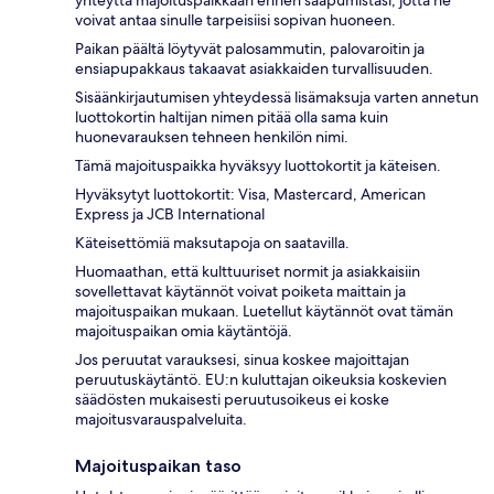
voivat antaa sinulle tarpeisiisi sopivan huoneen.
Paikan päältä löytyvät palosammutin, palovaroitin ja
ensiapupakkaus takaavat asiakkaiden turvallisuuden.
Sisäänkirjautumisen yhteydessä lisämaksuja varten annetun
luottokortin haltijan nimen pitää olla sama kuin
huonevarauksen tehneen henkilön nimi.
Tämä majoituspaikka hyväksyy luottokortit ja käteisen.
Hyväksytyt luottokortit: Visa, Mastercard, American
Express ja JCB International
Käteisettömiä maksutapoja on saatavilla.
Huomaathan, että kulttuuriset normit ja asiakkaisiin
sovellettavat käytännöt voivat poiketa maittain ja
majoituspaikan mukaan. Luetellut käytännöt ovat tämän
majoituspaikan omia käytäntöjä.
Jos peruutat varauksesi, sinua koskee majoittajan
peruutuskäytäntö. EU:n kuluttajan oikeuksia koskevien
säädösten mukaisesti peruutusoikeus ei koske
majoitusvarauspalveluita.
Majoituspaikan taso