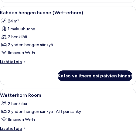
Wetterhorn
Avaa
Hotellihuone, jossa on puinen vaatekaap
14
Kahden hengen huone (Wetterhorn)
kaikki
24 m²
huonetyypin
1 makuuhuone
Kahden
hengen
2 henkilöä
huone
2 yhden hengen sänkyä
(Wetterhorn)
Ilmainen Wi-Fi
kuvat
Lisätietoja
Lisätietoja
huoneesta
Kahden
Katso valitsemiesi päivien hinnat
hengen
huone
(Wetterhorn)
Avaa
Allergiatestatut vuodevaatteet, ilmais
5
Wetterhorn Room
kaikki
2 henkilöä
huonetyypin
2 yhden hengen sänkyä TAI 1 parisänky
Wetterhorn
Room
Ilmainen Wi-Fi
kuvat
Lisätietoja
Lisätietoja
huoneesta