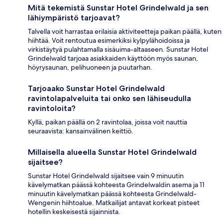
Mitä tekemistä Sunstar Hotel Grindelwald ja sen
lähiympäristö tarjoavat?
Talvella voit harrastaa erilaisia aktiviteetteja paikan päällä, kuten
hiihtää. Voit rentoutua esimerkiksi kylpylähoidoissa ja
virkistäytyä pulahtamalla sisäuima-altaaseen. Sunstar Hotel
Grindelwald tarjoaa asiakkaiden käyttöön myös saunan,
höyrysaunan, pelihuoneen ja puutarhan.
Tarjoaako Sunstar Hotel Grindelwald
ravintolapalveluita tai onko sen lähiseudulla
ravintoloita?
Kyllä, paikan päällä on 2 ravintolaa, joissa voit nauttia
seuraavista: kansainvälinen keittiö.
Millaisella alueella Sunstar Hotel Grindelwald
sijaitsee?
Sunstar Hotel Grindelwald sijaitsee vain 9 minuutin
kävelymatkan päässä kohteesta Grindelwaldin asema ja 11
minuutin kävelymatkan päässä kohteesta Grindelwald-
Wengenin hiihtoalue. Matkailijat antavat korkeat pisteet
hotellin keskeisestä sijainnista.