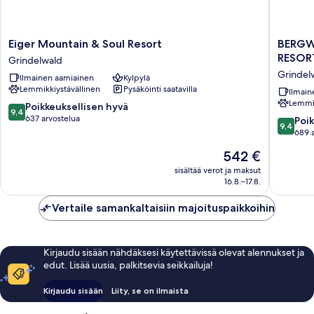
Eiger
BERGW
Eiger Mountain & Soul Resort
BERGW
Mountain
GRINDE
RESOR
Grindelwald
&
|
Grindel
Ilmainen aamiainen
Kylpylä
Soul
ALPINE
Lemmikkiystävällinen
Pysäköinti saatavilla
Resort
DESIGN
Ilmain
Lemmik
Grindelwald
RESORT
9.4
Poikkeuksellisen hyvä
9,4
Grindel
kautta
637 arvostelua
9.4
Poik
9,4
10,
kautta
689 
Poikkeuksellisen
10,
Hinta
542 €
hyvä,
Poikkeuk
on
637
hyvä,
sisältää verot ja maksut
542 €
arvostelua
16.8.–17.8.
689
arvostel
Vertaile samankaltaisiin majoituspaikkoihin
Kirjaudu sisään nähdäksesi käytettävissä olevat alennukset ja
edut. Lisää uusia, palkitsevia seikkailuja!
Kirjaudu sisään
Liity, se on ilmaista