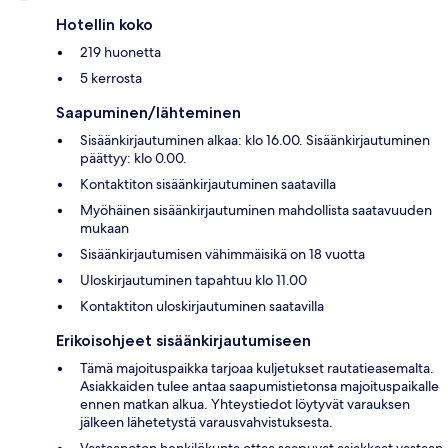
Hotellin koko
219 huonetta
5 kerrosta
Saapuminen/lähteminen
Sisäänkirjautuminen alkaa: klo 16.00. Sisäänkirjautuminen
päättyy: klo 0.00.
Kontaktiton sisäänkirjautuminen saatavilla
Myöhäinen sisäänkirjautuminen mahdollista saatavuuden
mukaan
Sisäänkirjautumisen vähimmäisikä on 18 vuotta
Uloskirjautuminen tapahtuu klo 11.00
Kontaktiton uloskirjautuminen saatavilla
Erikoisohjeet sisäänkirjautumiseen
Tämä majoituspaikka tarjoaa kuljetukset rautatieasemalta.
Asiakkaiden tulee antaa saapumistietonsa majoituspaikalle
ennen matkan alkua. Yhteystiedot löytyvät varauksen
jälkeen lähetetystä varausvahvistuksesta.
Vastaanoton henkilökunta ottaa saapuvat asiakkaat vastaan