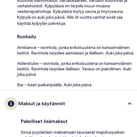
kuuluvat kasvohoidot, vartalokääreet, vartalon kuorinnat ja
vartalohoidot. Kylpylässä on tarjolla muun muassa
vesiterapiahoitoja. Kylpylästä löytyy sauna ja höyrysauna.
Kylpylä on auki joka päivä. Alle 16 vuotta vanhat eivät saa
käyttää kylpylän palveluja.
Ruokailu
Ambiance – ravintola, jonka erikoisuutena on kansainvälinen
keittiö. Ravintola tarjoilee aamiaisen ja illallisen. Auki joka päivä.
Adlerstube – ravintola, jonka erikoisuutena on kansainvälinen
keittiö. Ravintola tarjoilee illallisen. Varaus on pakollinen. Auki
joka päivä
Bar – baari paikanpäällä. Auki joka päivä
Maksut ja käytännöt
Pakolliset lisämaksut
Sinua pyydetään maksamaan seuraavat majoituspaikan