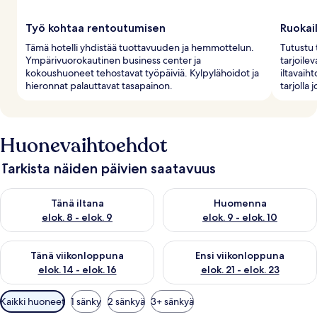
Työ kohtaa rentoutumisen
Ruokai
Tämä hotelli yhdistää tuottavuuden ja hemmottelun.
Tutustu 
Ympärivuorokautinen business center ja
tarjoilev
kokoushuoneet tehostavat työpäiviä. Kylpylähoidot ja
iltavaih
hieronnat palauttavat tasapainon.
tarjolla 
Huonevaihtoehdot
Tarkista näiden päivien saatavuus
Tarkista tämän illan saatavuus elok. 8 - elok. 9
Tarkista huomisen saatavuus el
Tänä iltana
Huomenna
elok. 8 - elok. 9
elok. 9 - elok. 10
Tarkista tämän viikonlopun saatavuus elok. 14 - elok. 16
Tarkista ensi viikonlopun saata
Tänä viikonloppuna
Ensi viikonloppuna
elok. 14 - elok. 16
elok. 21 - elok. 23
Huoneille
Kaikki huoneet
1 sänky
2 sänkyä
3+ sänkyä
saatavilla