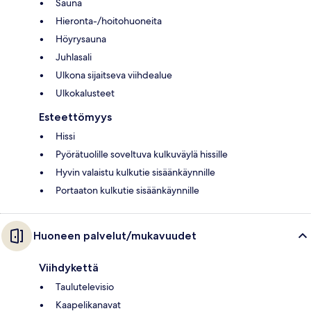
Sauna
Hieronta-/hoitohuoneita
Höyrysauna
Juhlasali
Ulkona sijaitseva viihdealue
Ulkokalusteet
Esteettömyys
Hissi
Pyörätuolille soveltuva kulkuväylä hissille
Hyvin valaistu kulkutie sisäänkäynnille
Portaaton kulkutie sisäänkäynnille
Huoneen palvelut/mukavuudet
Viihdykettä
Taulutelevisio
Kaapelikanavat