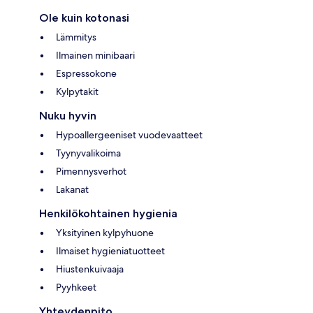
Ole kuin kotonasi
Lämmitys
Ilmainen minibaari
Espressokone
Kylpytakit
Nuku hyvin
Hypoallergeeniset vuodevaatteet
Tyynyvalikoima
Pimennysverhot
Lakanat
Henkilökohtainen hygienia
Yksityinen kylpyhuone
Ilmaiset hygieniatuotteet
Hiustenkuivaaja
Pyyhkeet
Yhteydenpito