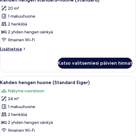
kaikki
20 m²
huonetyypin
1 makuuhuone
Kahden
hengen
2 henkilöä
standard-
2 yhden hengen sänkyä
huone
Ilmainen Wi-Fi
(Standard)
Lisätietoja
Lisätietoja
kuvat
huoneesta
Kahden
Katso valitsemiesi päivien hinnat
hengen
standard-
huone
Avaa
Hotellihuone, jossa on suuri sänky, kak
10
(Standard)
Kahden hengen huone (Standard Eiger)
kaikki
Näkymä vuoristoon
huonetyypin
24 m²
Kahden
hengen
1 makuuhuone
huone
2 henkilöä
(Standard
2 yhden hengen sänkyä
Eiger)
Ilmainen Wi-Fi
kuvat