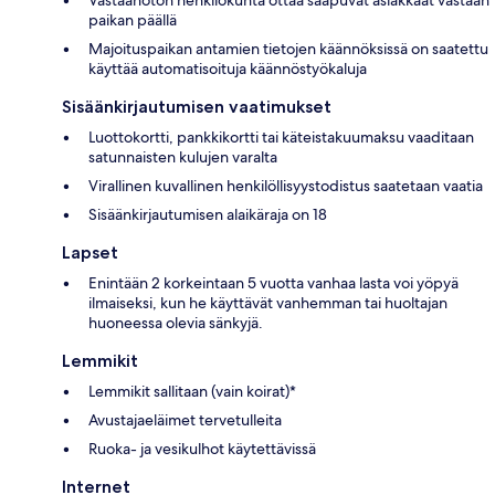
paikan päällä
Majoituspaikan antamien tietojen käännöksissä on saatettu
käyttää automatisoituja käännöstyökaluja
Sisäänkirjautumisen vaatimukset
Luottokortti, pankkikortti tai käteistakuumaksu vaaditaan
satunnaisten kulujen varalta
Virallinen kuvallinen henkilöllisyystodistus saatetaan vaatia
Sisäänkirjautumisen alaikäraja on 18
Lapset
Enintään 2 korkeintaan 5 vuotta vanhaa lasta voi yöpyä
ilmaiseksi, kun he käyttävät vanhemman tai huoltajan
huoneessa olevia sänkyjä.
Lemmikit
Lemmikit sallitaan (vain koirat)*
Avustajaeläimet tervetulleita
Ruoka- ja vesikulhot käytettävissä
Internet