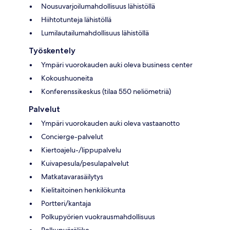
Nousuvarjoilumahdollisuus lähistöllä
Hiihtotunteja lähistöllä
Lumilautailumahdollisuus lähistöllä
Työskentely
Ympäri vuorokauden auki oleva business center
Kokoushuoneita
Konferenssikeskus (tilaa 550 neliömetriä)
Palvelut
Ympäri vuorokauden auki oleva vastaanotto
Concierge-palvelut
Kiertoajelu-/lippupalvelu
Kuivapesula/pesulapalvelut
Matkatavarasäilytys
Kielitaitoinen henkilökunta
Portteri/kantaja
Polkupyörien vuokrausmahdollisuus
Polkupyöräliike