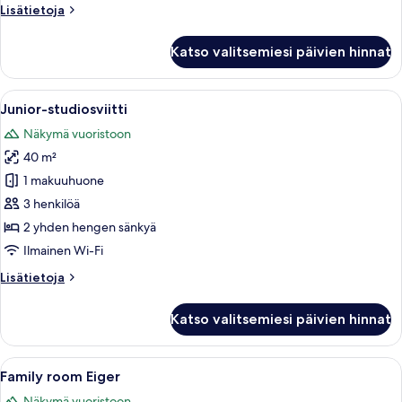
Lisätietoja
Lisätietoja
huoneesta
Kahden
Katso valitsemiesi päivien hinnat
hengen
huone
(Standard
Avaa
Hotellihuone, jossa on sänky, kaksi no
16
Eiger)
Junior-studiosviitti
kaikki
Näkymä vuoristoon
huonetyypin
40 m²
Junior-
studiosviitti
1 makuuhuone
kuvat
3 henkilöä
2 yhden hengen sänkyä
Ilmainen Wi-Fi
Lisätietoja
Lisätietoja
huoneesta
Junior-
Katso valitsemiesi päivien hinnat
studiosviitti
Avaa
Olohuoneessa on sohva, kaksi nojatuoli
6
Family room Eiger
kaikki
Näkymä vuoristoon