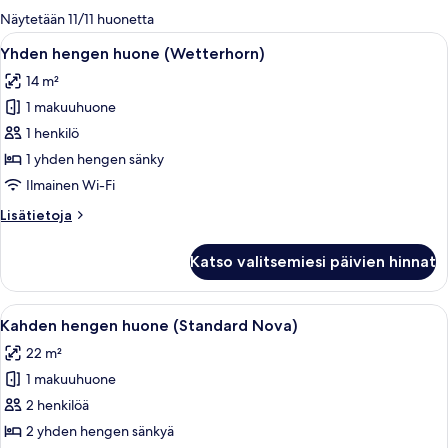
olevia
Näytetään 11/11 huonetta
suodattimia
Avaa
Hotellihuone, jossa on sänky, työpöytä, 
9
Yhden hengen huone (Wetterhorn)
kaikki
14 m²
huonetyypin
1 makuuhuone
Yhden
hengen
1 henkilö
huone
1 yhden hengen sänky
(Wetterhorn)
Ilmainen Wi-Fi
kuvat
Lisätietoja
Lisätietoja
huoneesta
Yhden
Katso valitsemiesi päivien hinnat
hengen
huone
(Wetterhorn)
Avaa
Hotellihuone, jossa on sänky, työpöytä, 
13
Kahden hengen huone (Standard Nova)
kaikki
22 m²
huonetyypin
1 makuuhuone
Kahden
hengen
2 henkilöä
huone
2 yhden hengen sänkyä