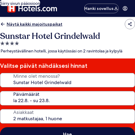
Siirry sivun pääosioon
Hanki sovellus
Näytä kaikki majoituspaikat
Sunstar Hotel Grindelwald
4.0
tähden
Perheystävällinen hotelli, jossa käytössäsi on 2 ravintolaa ja kylpylä
majoituspaikka
Valitse päivät nähdäksesi hinnat
Minne olet menossa?
Päivämäärät
Asiakkaat
Hae