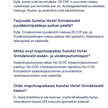
Kyllä, koirat ovat tervetulleita. 25 CHF:n suuruinen maksu
veloitetaan per lemmikki per yö. Avustajaeläimistä ei veloiteta
maksuja. Ruoka- ja vesikulhot ovat käytettävissä.
Tarjoaako Sunstar Hotel Grindelwald
pysäköintipaikkoja paikan päällä?
Kyllä. Omatoiminen pysäköinti maksaa 25 CHF per yö.
Pysäköintipaikkojen määrä saattaa olla rajoitettu. Sähköauton
latauspiste on saatavilla.
Mitkä ovat majoituspaikan Sunstar Hotel
Grindelwald sisään- ja uloskirjautumisajat?
Sisäänkirjautuminen alkaa: klo 16.00. Sisäänkirjautuminen
päättyy: klo 0.00. Uloskirjautuminen tapahtuu klo 11.00.
Kontaktiton sisäänkirjautuminen ja kontaktiton
uloskirjautuminen ovat saatavilla.
Onko majoituspaikassa Sunstar Hotel Grindelwald
kasino?
Ei, tässä hotellissa ei ole kasinoa, mutta lähialueelta löytyy
Interlakenin kasino (24 minuutin ajomatkan päässä).