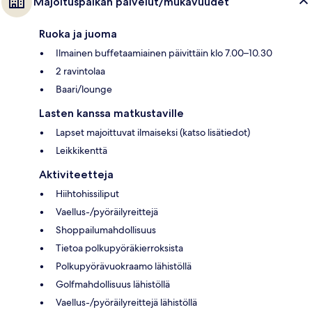
Majoituspaikan palvelut/mukavuudet
Ruoka ja juoma
Ilmainen buffetaamiainen päivittäin klo 7.00–10.30
2 ravintolaa
Baari/lounge
Lasten kanssa matkustaville
Lapset majoittuvat ilmaiseksi (katso lisätiedot)
Leikkikenttä
Aktiviteetteja
Hiihtohissiliput
Vaellus-/pyöräilyreittejä
Shoppailumahdollisuus
Tietoa polkupyöräkierroksista
Polkupyörävuokraamo lähistöllä
Golfmahdollisuus lähistöllä
Vaellus-/pyöräilyreittejä lähistöllä