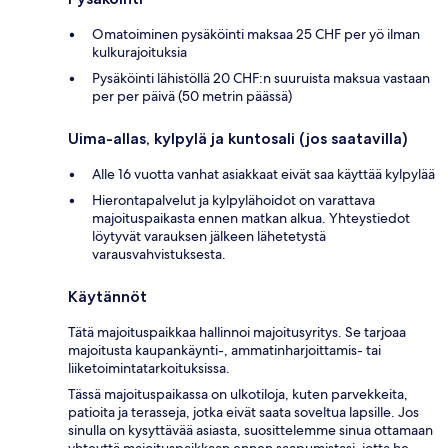
Omatoiminen pysäköinti maksaa 25 CHF per yö ilman
kulkurajoituksia
Pysäköinti lähistöllä 20 CHF:n suuruista maksua vastaan
per per päivä (50 metrin päässä)
Uima-allas, kylpylä ja kuntosali (jos saatavilla)
Alle 16 vuotta vanhat asiakkaat eivät saa käyttää kylpylää
Hierontapalvelut ja kylpylähoidot on varattava
majoituspaikasta ennen matkan alkua. Yhteystiedot
löytyvät varauksen jälkeen lähetetystä
varausvahvistuksesta.
Käytännöt
Tätä majoituspaikkaa hallinnoi majoitusyritys. Se tarjoaa
majoitusta kaupankäynti-, ammatinharjoittamis- tai
liiketoimintatarkoituksissa.
Tässä majoituspaikassa on ulkotiloja, kuten parvekkeita,
patioita ja terasseja, jotka eivät saata soveltua lapsille. Jos
sinulla on kysyttävää asiasta, suosittelemme sinua ottamaan
yhteyttä majoituspaikkaan ennen saapumistasi, jotta he