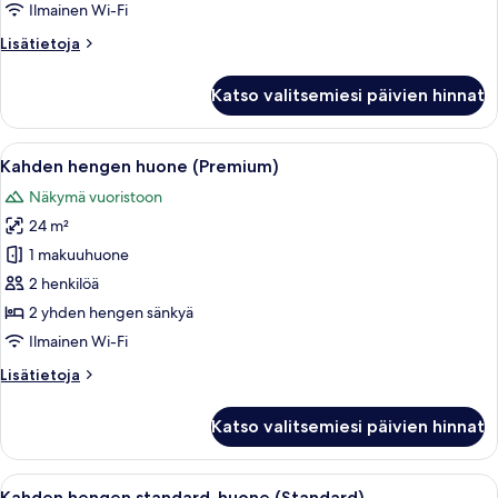
(Standard
Ilmainen Wi-Fi
Nova)
Lisätietoja
Lisätietoja
kuvat
huoneesta
Kahden
Katso valitsemiesi päivien hinnat
hengen
huone
(Standard
Avaa
Siisti hotellihuone, jossa on valmiiksi 
14
Nova)
Kahden hengen huone (Premium)
kaikki
Näkymä vuoristoon
huonetyypin
24 m²
Kahden
hengen
1 makuuhuone
huone
2 henkilöä
(Premium)
2 yhden hengen sänkyä
kuvat
Ilmainen Wi-Fi
Lisätietoja
Lisätietoja
huoneesta
Kahden
Katso valitsemiesi päivien hinnat
hengen
huone
(Premium)
Avaa
Hotellihuone, jossa on kaksi sänkyä, työ
5
Kahden hengen standard-huone (Standard)