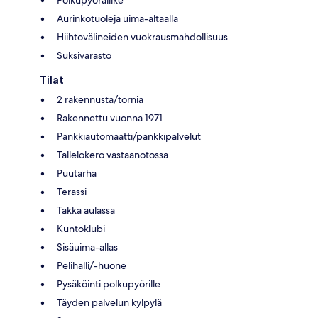
Aurinkotuoleja uima-altaalla
Hiihtovälineiden vuokrausmahdollisuus
Suksivarasto
Tilat
2 rakennusta/tornia
Rakennettu vuonna 1971
Pankkiautomaatti/pankkipalvelut
Tallelokero vastaanotossa
Puutarha
Terassi
Takka aulassa
Kuntoklubi
Sisäuima-allas
Pelihalli/-huone
Pysäköinti polkupyörille
Täyden palvelun kylpylä