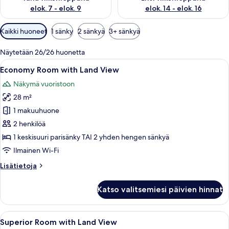
elok. 7 - elok. 9
elok. 14 - elok. 16
Huoneille
Kaikki huoneet
1 sänky
2 sänkyä
3+ sänkyä
saatavilla
olevia
Näytetään 26/26 huonetta
suodattimia
Avaa
Economy Room with Land View | Työpöyt
4
Economy Room with Land View
kaikki
Näkymä vuoristoon
huonetyypin
28 m²
Economy
Room
1 makuuhuone
with
2 henkilöä
Land
1 keskisuuri parisänky TAI 2 yhden hengen sänkyä
View
Ilmainen Wi-Fi
kuvat
Lisätietoja
Lisätietoja
huoneesta
Economy
Katso valitsemiesi päivien hinnat
Room
with
Land
Avaa
Hotellihuone, jossa on sänky, sohva, 
4
View
Superior Room with Land View
kaikki