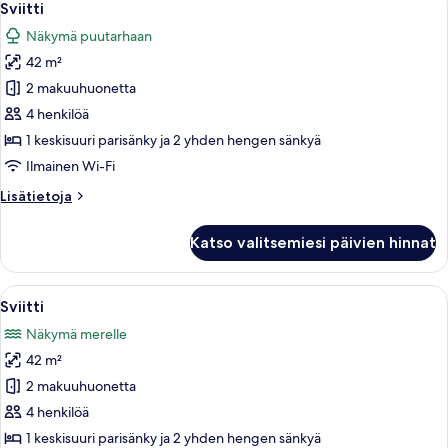
4
View
Sviitti
kaikki
on
Näkymä puutarhaan
High
huonetyypin
Floor
42 m²
Sviitti
kuvat
2 makuuhuonetta
4 henkilöä
1 keskisuuri parisänky ja 2 yhden hengen sänkyä
Ilmainen Wi-Fi
Lisätietoja
Lisätietoja
huoneesta
Sviitti
Katso valitsemiesi päivien hinnat
Avaa
Moderni hotellihuone, jossa on sänky, 
5
Sviitti
kaikki
Näkymä merelle
huonetyypin
42 m²
Sviitti
kuvat
2 makuuhuonetta
4 henkilöä
1 keskisuuri parisänky ja 2 yhden hengen sänkyä