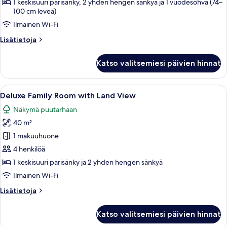
1 keskisuuri parisänky, 2 yhden hengen sänkyä ja 1 vuodesohva (74–
Land
100 cm leveä)
View
Ilmainen Wi-Fi
(5
Lisätietoja
Lisätietoja
persons)
huoneesta
kuvat
Economy
Katso valitsemiesi päivien hinnat
Family
Room
with
Avaa
Moderni hotellihuone, jossa on suuri 
7
Land
Deluxe Family Room with Land View
kaikki
View
Näkymä puutarhaan
(5
huonetyypin
persons)
40 m²
Deluxe
Family
1 makuuhuone
Room
4 henkilöä
with
1 keskisuuri parisänky ja 2 yhden hengen sänkyä
Land
Ilmainen Wi-Fi
View
Lisätietoja
Lisätietoja
kuvat
huoneesta
Deluxe
Katso valitsemiesi päivien hinnat
Family
Room