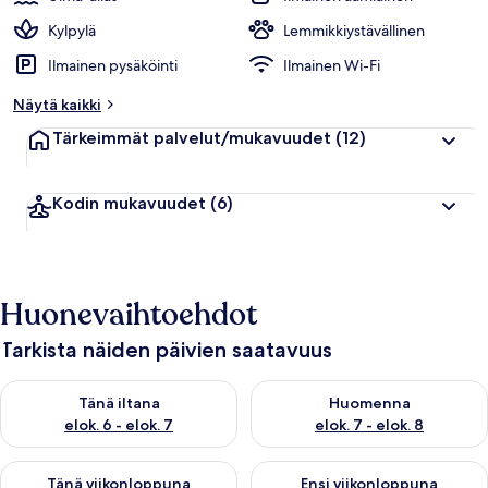
Kylpylä
Lemmikkiystävällinen
Ilmainen pysäköinti
Ilmainen Wi-Fi
Näytä kaikki
Tärkeimmät palvelut/mukavuudet
(12)
Kodin mukavuudet
(6)
Huonevaihtoehdot
Tarkista näiden päivien saatavuus
Tarkista tämän illan saatavuus elok. 6 - elok. 7
Tarkista huomisen saatavuus el
Tänä iltana
Huomenna
elok. 6 - elok. 7
elok. 7 - elok. 8
Tarkista tämän viikonlopun saatavuus elok. 7 - elok. 9
Tarkista ensi viikonlopun saatav
Tänä viikonloppuna
Ensi viikonloppuna