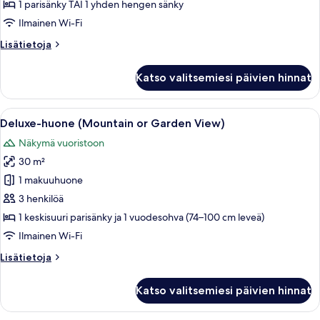
with
1 parisänky TAI 1 yhden hengen sänky
Land
Ilmainen Wi-Fi
View
Lisätietoja
Lisätietoja
kuvat
huoneesta
Superior
Katso valitsemiesi päivien hinnat
Single
Room
with
Avaa
Moderni hotellihuone, jossa on suuri 
5
Land
Deluxe-huone (Mountain or Garden View)
kaikki
View
Näkymä vuoristoon
huonetyypin
30 m²
Deluxe-
huone
1 makuuhuone
(Mountain
3 henkilöä
or
1 keskisuuri parisänky ja 1 vuodesohva (74–100 cm leveä)
Garden
Ilmainen Wi-Fi
View)
Lisätietoja
Lisätietoja
kuvat
huoneesta
Deluxe-
Katso valitsemiesi päivien hinnat
huone
(Mountain