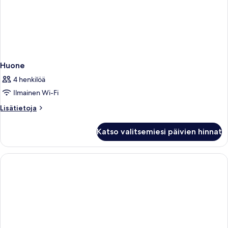
Huone
4 henkilöä
Ilmainen Wi-Fi
Lisätietoja
Lisätietoja
huoneesta
Huone
Katso valitsemiesi päivien hinnat