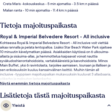
Creta Maris -kokouskeskus
- 5 min ajomatka
- 3.5 km:n päässä
Malian ranta
- 10 min ajomatka
- 11.4 km:n päässä
Tietoja majoituspaikasta
Royal & Imperial Belvedere Resort - All inclusive
Kohteessa Royal & Imperial Belvedere Resort - All inclusive voit viettää
aikaa rannalla ja pelata lentopalloa. Lisäksi Star Beach Water Park sijaitsee
10 minuutin kävelymatkan päässä. Asiakkaiden käytössä on 6 ulkouima-
allasta ja sisäuima-allas, ja hemmottelua kaipaavat voivat nauttia
syväkudoshierontahoidoista, vartalokääreistä ja kasvohoidoista. Minos
Main Buffet, yksi 6 ravintolasta, tarjoilee aamiaisen, lounaan ja illallisen ja
sen erikoisuuksiin kuuluu kansainvälinen keittiö. Muihin tämän all
inclusive -tyyppisen majoituspaikan mukavuuksiin kuuluvat 3 allasbaaria,
yökerho ja maksuton lastenkerho.
Näytä enemmän tietoja majoituspaikasta
Lisätietoja tästä majoituspaikasta
Yleistä