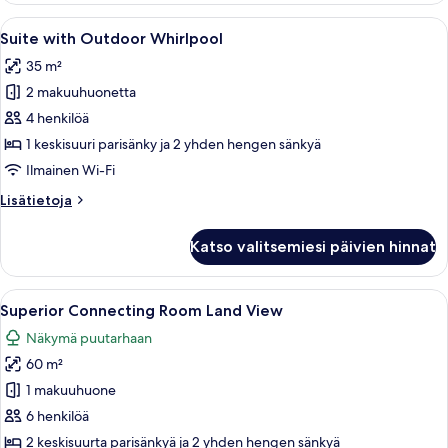
with
Avaa
Hotellihuone, jossa on sänky, työpöytä,
7
Land
Suite with Outdoor Whirlpool
kaikki
View
35 m²
huonetyypin
2 makuuhuonetta
Suite
with
4 henkilöä
Outdoor
1 keskisuuri parisänky ja 2 yhden hengen sänkyä
Whirlpool
Ilmainen Wi-Fi
kuvat
Lisätietoja
Lisätietoja
huoneesta
Suite
Katso valitsemiesi päivien hinnat
with
Outdoor
Whirlpool
Avaa
Makuuhuoneessa on sänky, puinen kaapp
7
Superior Connecting Room Land View
kaikki
Näkymä puutarhaan
huonetyypin
60 m²
Superior
Connecting
1 makuuhuone
Room
6 henkilöä
Land
2 keskisuurta parisänkyä ja 2 yhden hengen sänkyä