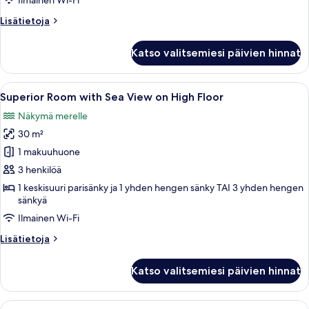
Ilmainen Wi-Fi
View
Lisätietoja
Lisätietoja
kuvat
huoneesta
Superior
Katso valitsemiesi päivien hinnat
Family
Room
with
Avaa
Moderni hotellihuone, jossa on suuri s
5
Sea
Superior Room with Sea View on High Floor
kaikki
View
Näkymä merelle
huonetyypin
30 m²
Superior
Room
1 makuuhuone
with
3 henkilöä
Sea
1 keskisuuri parisänky ja 1 yhden hengen sänky TAI 3 yhden hengen
View
sänkyä
on
Ilmainen Wi-Fi
High
Lisätietoja
Lisätietoja
Floor
huoneesta
kuvat
Superior
Katso valitsemiesi päivien hinnat
Room
with
Sea
Avaa
Moderni hotellihuone, jossa on suuri sä