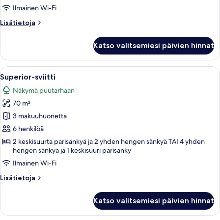
Ilmainen Wi-Fi
Lisätietoja
Lisätietoja
huoneesta
Sviitti
Katso valitsemiesi päivien hinnat
Avaa
Hotellihuone, jossa on suuri sänky, ty
6
Superior-sviitti
kaikki
Näkymä puutarhaan
huonetyypin
70 m²
Superior-
sviitti
3 makuuhuonetta
kuvat
6 henkilöä
2 keskisuurta parisänkyä ja 2 yhden hengen sänkyä TAI 4 yhden
hengen sänkyä ja 1 keskisuuri parisänky
Ilmainen Wi-Fi
Lisätietoja
Lisätietoja
huoneesta
Superior-
Katso valitsemiesi päivien hinnat
sviitti