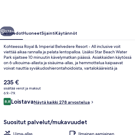
Resort
-
All
llinen
Seuraava
inclusive
378+
Yleistiedot
Huoneet
Sijainti
Käytännöt
valokuvagalleria
Kohteessa Royal & Imperial Belvedere Resort - All inclusive voit
viettää aikaa rannalla ja pelata lentopalloa. Lisäksi Star Beach Water
Park sijaitsee 10 minuutin kävelymatkan päässä. Asiakkaiden käytössä
on 6 ulkouima-allasta ja sisäuima-allas, ja hemmottelua kaipaavat
voivat nauttia syväkudoshierontahoidoista, vartalokääreistä ja
kasvohoidoista. Minos Main Buffet, yksi 6 ravintolasta, tarjoilee
aamiaisen, lounaan ja illallisen ja sen erikoisuuksiin kuuluu
Nykyinen
235 €
kansainvälinen keittiö. Muihin tämän all inclusive -tyyppisen
hinta
sisältää verot ja maksut
majoituspaikan mukavuuksiin kuuluvat 3 allasbaaria, yökerho ja
on
6.9.–7.9.
maksuton lastenkerho.
Työpöytä, pimennysverhot, äänieristys,
235 €
Arvostelut
Loistava
8,8
Näytä kaikki 278 arvostelua
8,8 kautta 10.
Suositut palvelut/mukavuudet
Uima-allas
Ilmainen aamiainen