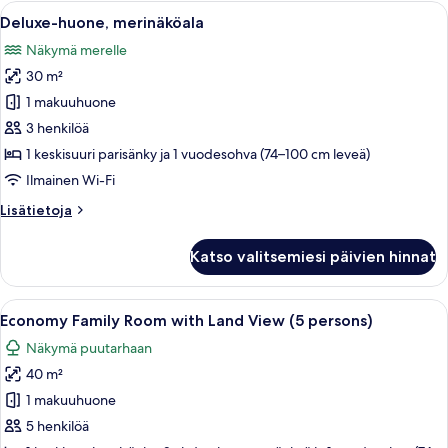
or
Avaa
Hotellihuone, jossa on sänky, työpöytä,
5
Garden
Deluxe-huone, merinäköala
kaikki
View)
Näkymä merelle
huonetyypin
30 m²
Deluxe-
huone,
1 makuuhuone
merinäköala
3 henkilöä
kuvat
1 keskisuuri parisänky ja 1 vuodesohva (74–100 cm leveä)
Ilmainen Wi-Fi
Lisätietoja
Lisätietoja
huoneesta
Deluxe-
Katso valitsemiesi päivien hinnat
huone,
merinäköala
Avaa
Economy Family Room with Land View (5
4
Economy Family Room with Land View (5 persons)
kaikki
Näkymä puutarhaan
huonetyypin
40 m²
Economy
Family
1 makuuhuone
Room
5 henkilöä
with