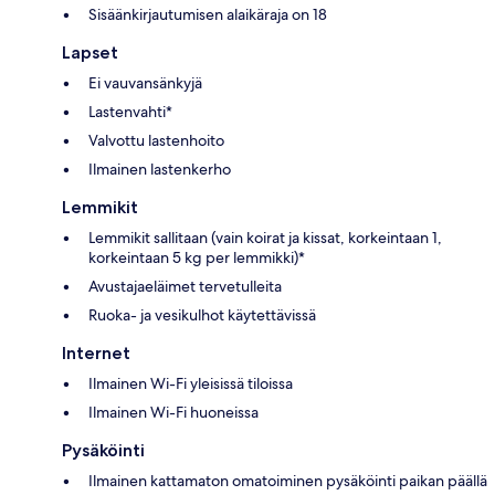
Sisäänkirjautumisen alaikäraja on 18
Lapset
Ei vauvansänkyjä
Lastenvahti*
Valvottu lastenhoito
Ilmainen lastenkerho
Lemmikit
Lemmikit sallitaan (vain koirat ja kissat, korkeintaan 1,
korkeintaan 5 kg per lemmikki)*
Avustajaeläimet tervetulleita
Ruoka- ja vesikulhot käytettävissä
Internet
Ilmainen Wi-Fi yleisissä tiloissa
Ilmainen Wi-Fi huoneissa
Pysäköinti
Ilmainen kattamaton omatoiminen pysäköinti paikan päällä