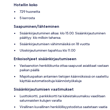
Hotellin koko
729 huonetta
5 kerrosta
Saapuminen/lähteminen
Sisäänkirjautuminen alkaa: klo 15.00. Sisäänkirjautuminen
päättyy: klo milloin tahansa.
Sisäänkirjautumisen vähimmäisikä on 18 vuotta
Uloskirjautuminen tapahtuu klo 11.00
Erikoisohjeet sisäänkirjautumiseen
Vastaanoton henkilökunta ottaa saapuvat asiakkaat vastaan
paikan päällä
Majoituspaikan antamien tietojen käännöksissä on saatettu
käyttää automatisoituja käännöstyökaluja
Sisäänkirjautumisen vaatimukset
Luottokortti, pankkikortti tai käteistakuumaksu vaaditaan
satunnaisten kulujen varalta
Virallinen kuvallinen henkilöllisyystodistus saatetaan vaatia