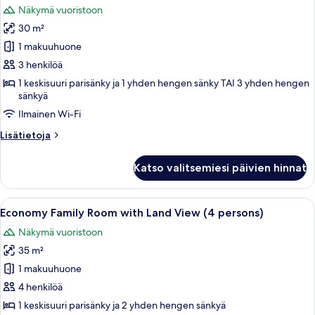
Näkymä vuoristoon
huonetyypin
30 m²
Superior
Room
1 makuuhuone
with
3 henkilöä
Land
1 keskisuuri parisänky ja 1 yhden hengen sänky TAI 3 yhden hengen
View
sänkyä
kuvat
Ilmainen Wi-Fi
Lisätietoja
Lisätietoja
huoneesta
Superior
Katso valitsemiesi päivien hinnat
Room
with
Land
Avaa
Hotellihuone, jossa on kaksi sänkyä, p
4
View
Economy Family Room with Land View (4 persons)
kaikki
Näkymä vuoristoon
huonetyypin
35 m²
Economy
Family
1 makuuhuone
Room
4 henkilöä
with
1 keskisuuri parisänky ja 2 yhden hengen sänkyä