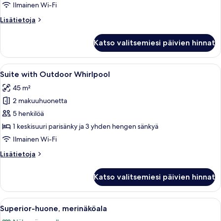
Ilmainen Wi-Fi
Lisätietoja
Lisätietoja
huoneesta
Standard-
Katso valitsemiesi päivien hinnat
huone,
merinäköala
Avaa
Hotellihuone, jossa on sänky, työpöytä,
12
Suite with Outdoor Whirlpool
kaikki
45 m²
huonetyypin
2 makuuhuonetta
Suite
with
5 henkilöä
Outdoor
1 keskisuuri parisänky ja 3 yhden hengen sänkyä
Whirlpool
Ilmainen Wi-Fi
kuvat
Lisätietoja
Lisätietoja
huoneesta
Suite
Katso valitsemiesi päivien hinnat
with
Outdoor
Whirlpool
Avaa
Moderni hotellihuone, jossa on sänky, s
5
Superior-huone, merinäköala
kaikki