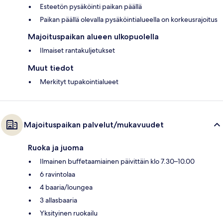
Esteetön pysäköinti paikan päällä
Paikan päällä olevalla pysäköintialueella on korkeusrajoitus
Majoituspaikan alueen ulkopuolella
Ilmaiset rantakuljetukset
Muut tiedot
Merkityt tupakointialueet
Majoituspaikan palvelut/mukavuudet
Ruoka ja juoma
Ilmainen buffetaamiainen päivittäin klo 7.30–10.00
6 ravintolaa
4 baaria/loungea
3 allasbaaria
Yksityinen ruokailu