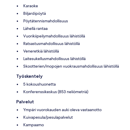
Karaoke
Biljardipöytä
Pöytätennismahdollisuus
Lähellä rantaa
Vuorikiipeilymahdollisuus lähistöllä
Ratsastusmahdollisuus lähistöllä
Veneretkiä lähistöllä
Laitesukellusmahdollisuus lähistöllä
Skootterien/mopojen vuokrausmahdollisuus lähistöllä
Työskentely
5 kokoushuonetta
Konferenssikeskus (853 neliömetriä)
Palvelut
Ympäri vuorokauden auki oleva vastaanotto
Kuivapesula/pesulapalvelut
Kampaamo