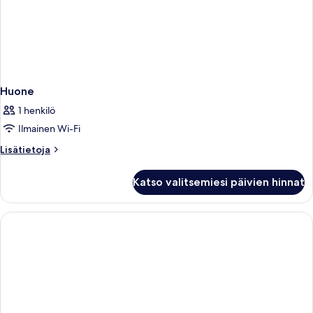
Huone
1 henkilö
Ilmainen Wi-Fi
Lisätietoja
Lisätietoja
huoneesta
Huone
Katso valitsemiesi päivien hinnat