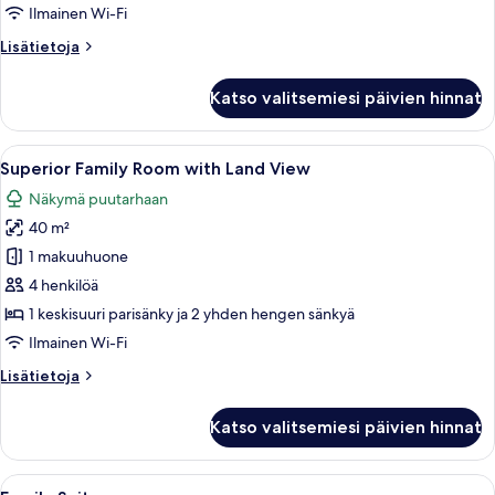
Land
Ilmainen Wi-Fi
View
Lisätietoja
Lisätietoja
(4
huoneesta
persons)
Economy
Katso valitsemiesi päivien hinnat
kuvat
Family
Room
with
Avaa
Hotellihuone, jossa on sänky, työpöytä
3
Land
Superior Family Room with Land View
kaikki
View
Näkymä puutarhaan
(4
huonetyypin
persons)
40 m²
Superior
Family
1 makuuhuone
Room
4 henkilöä
with
1 keskisuuri parisänky ja 2 yhden hengen sänkyä
Land
Ilmainen Wi-Fi
View
Lisätietoja
Lisätietoja
kuvat
huoneesta
Superior
Katso valitsemiesi päivien hinnat
Family
Room
with
Avaa
Hotellihuone, jossa on sänky, työpöytä,
5
Land