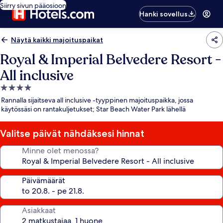
Siirry sivun pääosioon
Hanki sovellus
Näytä kaikki majoituspaikat
Royal & Imperial Belvedere Resort -
All inclusive
4.0
tähden
Rannalla sijaitseva all inclusive -tyyppinen majoituspaikka, jossa
majoituspaikka
käytössäsi on rantakuljetukset; Star Beach Water Park lähellä
Valitse päivät nähdäksesi hinnat
Minne olet menossa?
Päivämäärät
Asiakkaat