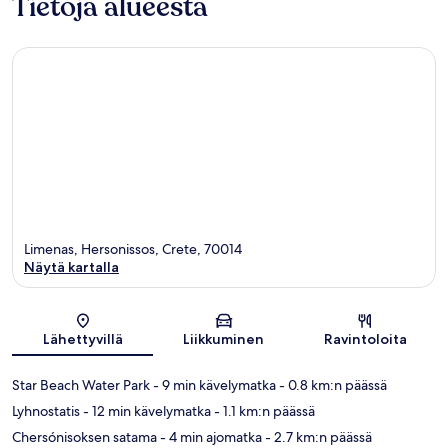
Tietoja alueesta
Limenas, Hersonissos, Crete, 70014
Näytä kartalla
Kartta
Lähettyvillä
Liikkuminen
Ravintoloita
Star Beach Water Park
- 9 min kävelymatka
- 0.8 km:n päässä
Lyhnostatis
- 12 min kävelymatka
- 1.1 km:n päässä
Chersónisoksen satama
- 4 min ajomatka
- 2.7 km:n päässä