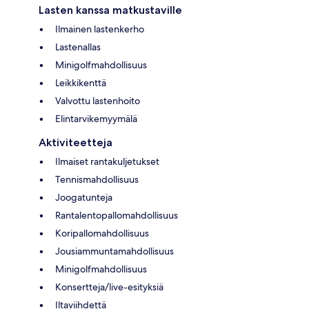
Lasten kanssa matkustaville
Ilmainen lastenkerho
Lastenallas
Minigolfmahdollisuus
Leikkikenttä
Valvottu lastenhoito
Elintarvikemyymälä
Aktiviteetteja
Ilmaiset rantakuljetukset
Tennismahdollisuus
Joogatunteja
Rantalentopallomahdollisuus
Koripallomahdollisuus
Jousiammuntamahdollisuus
Minigolfmahdollisuus
Konsertteja/live-esityksiä
Iltaviihdettä