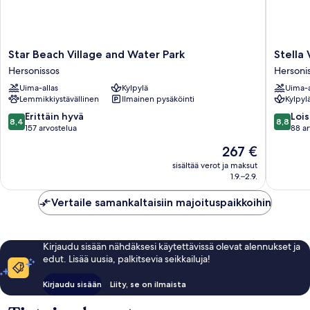
Star
Stella
Star Beach Village and Water Park
Stella 
Beach
Village
Hersonissos
Hersoni
Village
Seaside
Uima-allas
Kylpylä
Uima-a
and
Hotel
Lemmikkiystävällinen
Ilmainen pysäköinti
Kylpyl
Water
-
Park
All
8.4
8.8
Erittäin hyvä
Lois
8,4
8,8
Hersonissos
inclusive
kautta
kautta
157 arvostelua
88 ar
Hersoni
10,
10,
Hinta
267 €
Erittäin
Loistava,
on
hyvä,
88
sisältää verot ja maksut
267 €
1.9.–2.9.
157
arvostel
arvostelua
Vertaile samankaltaisiin majoituspaikkoihin
Kirjaudu sisään nähdäksesi käytettävissä olevat alennukset ja
edut. Lisää uusia, palkitsevia seikkailuja!
Kirjaudu sisään
Liity, se on ilmaista