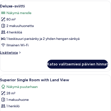
Avaa
Hotellihuone, jossa on sänky, kaksi sohv
4
Deluxe-sviitti
kaikki
Näkymä merelle
huonetyypin
80 m²
Deluxe-
sviitti
2 makuuhuonetta
kuvat
4 henkilöä
1 keskisuuri parisänky ja 2 yhden hengen sänkyä
Ilmainen Wi-Fi
Lisätietoja
Lisätietoja
huoneesta
Deluxe-
Katso valitsemiesi päivien hinnat
sviitti
Avaa
Moderni hotellihuone, jossa on sänky, 
4
Superior Single Room with Land View
kaikki
Näkymä puutarhaan
huonetyypin
28 m²
Superior
Single
1 makuuhuone
Room
1 henkilö