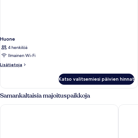
Huone
4 henkilöä
Ilmainen Wi-Fi
Lisätietoja
Lisätietoja
huoneesta
Huone
Katso valitsemiesi päivien hinnat
Samankaltaisia majoituspaikkoja
Star Beach Village and Water Park
Stella Vi