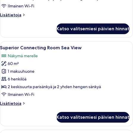
View
Ilmainen Wi-Fi
kuvat
Lisätietoja
Lisätietoja
huoneesta
Superior
Katso valitsemiesi päivien hinnat
Connecting
Room
Land
Avaa
Superior Connecting Room Sea View 
6
View
Superior Connecting Room Sea View
kaikki
Näkymä merelle
huonetyypin
60 m²
Superior
Connecting
1 makuuhuone
Room
6 henkilöä
Sea
2 keskisuurta parisänkyä ja 2 yhden hengen sänkyä
View
Ilmainen Wi-Fi
kuvat
Lisätietoja
Lisätietoja
huoneesta
Superior
Katso valitsemiesi päivien hinnat
Connecting
Room
Sea
Avaa
Uima-altaan reunalla on oleskelualue, 