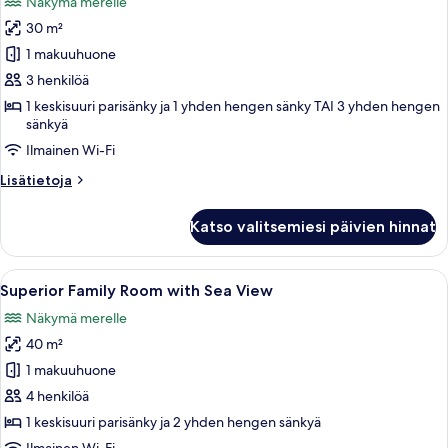
Näkymä merelle
huonetyypin
30 m²
Superior-
huone,
1 makuuhuone
merinäköala
3 henkilöä
kuvat
1 keskisuuri parisänky ja 1 yhden hengen sänky TAI 3 yhden hengen
sänkyä
Ilmainen Wi-Fi
Lisätietoja
Lisätietoja
huoneesta
Superior-
Katso valitsemiesi päivien hinnat
huone,
merinäköala
Avaa
Moderni hotellihuone, jossa on suuri 
5
Superior Family Room with Sea View
kaikki
Näkymä merelle
huonetyypin
40 m²
Superior
Family
1 makuuhuone
Room
4 henkilöä
with
1 keskisuuri parisänky ja 2 yhden hengen sänkyä
Sea