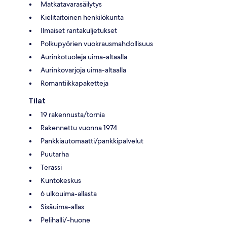
Matkatavarasäilytys
Kielitaitoinen henkilökunta
Ilmaiset rantakuljetukset
Polkupyörien vuokrausmahdollisuus
Aurinkotuoleja uima-altaalla
Aurinkovarjoja uima-altaalla
Romantiikkapaketteja
Tilat
19 rakennusta/tornia
Rakennettu vuonna 1974
Pankkiautomaatti/pankkipalvelut
Puutarha
Terassi
Kuntokeskus
6 ulkouima-allasta
Sisäuima-allas
Pelihalli/-huone