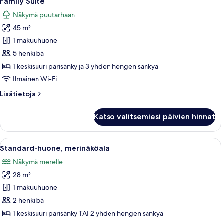
Family Suite
kaikki
View
Näkymä puutarhaan
huonetyypin
45 m²
Family
Suite
1 makuuhuone
kuvat
5 henkilöä
1 keskisuuri parisänky ja 3 yhden hengen sänkyä
Ilmainen Wi-Fi
Lisätietoja
Lisätietoja
huoneesta
Family
Katso valitsemiesi päivien hinnat
Suite
Avaa
Hotellihuone, jossa on sänky, työpöytä 
5
Standard-huone, merinäköala
kaikki
Näkymä merelle
huonetyypin
28 m²
Standard-
huone,
1 makuuhuone
merinäköala
2 henkilöä
kuvat
1 keskisuuri parisänky TAI 2 yhden hengen sänkyä