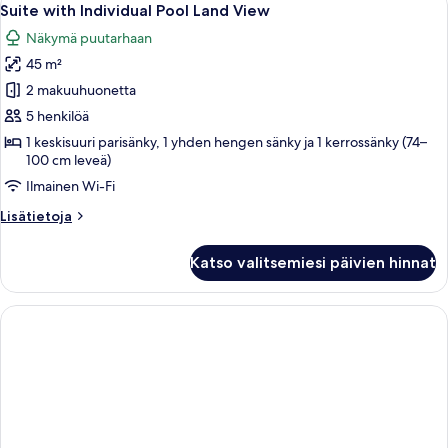
13
View
Suite with Individual Pool Land View
kaikki
Näkymä puutarhaan
huonetyypin
45 m²
Suite
with
2 makuuhuonetta
Individual
5 henkilöä
Pool
1 keskisuuri parisänky, 1 yhden hengen sänky ja 1 kerrossänky (74–
Land
100 cm leveä)
View
Ilmainen Wi-Fi
kuvat
Lisätietoja
Lisätietoja
huoneesta
Suite
Katso valitsemiesi päivien hinnat
with
Individual
Pool
Land
View