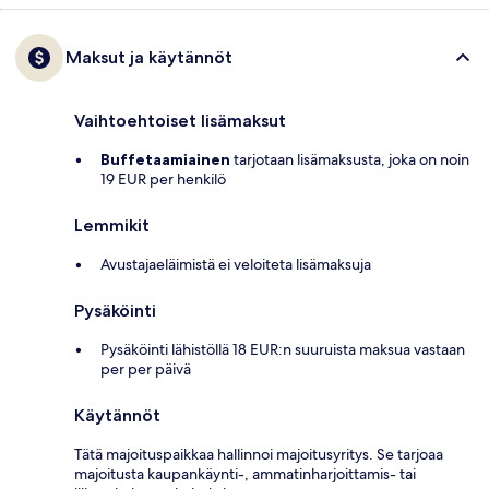
Maksut ja käytännöt
Vaihtoehtoiset lisämaksut
Buffetaamiainen
tarjotaan lisämaksusta, joka on noin
19 EUR per henkilö
Lemmikit
Avustajaeläimistä ei veloiteta lisämaksuja
Pysäköinti
Pysäköinti lähistöllä 18 EUR:n suuruista maksua vastaan
per per päivä
Käytännöt
Tätä majoituspaikkaa hallinnoi majoitusyritys. Se tarjoaa
majoitusta kaupankäynti-, ammatinharjoittamis- tai