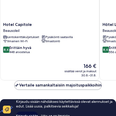
Hotel
Hôtel
Hotel Capitole
Hôtel 
Capitole
LA
Beausoleil
Beausole
Beausoleil
TONKI
Lentokenttäkuljetukset
Pysäköinti saatavilla
Pysäköi
ex
Ilmainen Wi-Fi
Ilmastointi
Ilmasto
Olympia
Beausole
8.4
8.4
Erittäin hyvä
Erit
8,4
8,4
kautta
kautta
448 arvostelua
556 
10,
10,
Erittäin
Erittäin
Hinta
166 €
hyvä,
hyvä,
on
448
556
sisältää verot ja maksut
166 €
arvostelua
arvostel
30.8.–31.8.
Vertaile samankaltaisiin majoituspaikkoihin
Kirjaudu sisään nähdäksesi käytettävissä olevat alennukset ja
edut. Lisää uusia, palkitsevia seikkailuja!
Kirjaudu sisään
Liity, se on ilmaista