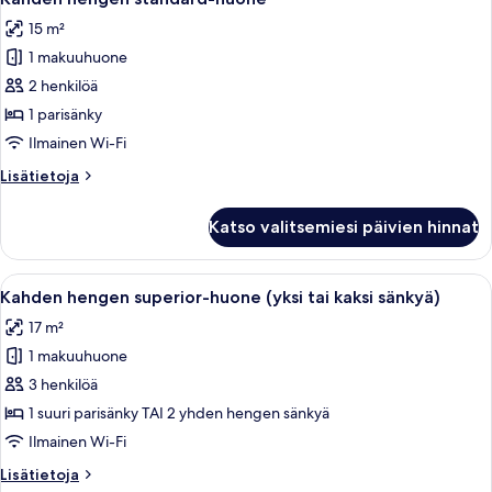
kaikki
15 m²
huonetyypin
1 makuuhuone
Kahden
hengen
2 henkilöä
standard-
1 parisänky
huone
Ilmainen Wi-Fi
kuvat
Lisätietoja
Lisätietoja
huoneesta
Kahden
Katso valitsemiesi päivien hinnat
hengen
standard-
huone
Avaa
Siististi pedattu sänky, jossa on ruutu
11
Kahden hengen superior-huone (yksi tai kaksi sänkyä)
kaikki
17 m²
huonetyypin
1 makuuhuone
Kahden
hengen
3 henkilöä
superior-
1 suuri parisänky TAI 2 yhden hengen sänkyä
huone
Ilmainen Wi-Fi
(yksi
Lisätietoja
Lisätietoja
tai