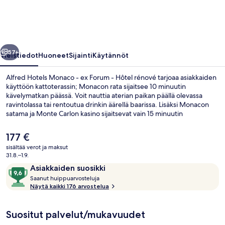
ex
Forum
-
llinen
Seuraava
Hôtel
57+
Yleistiedot
Huoneet
Sijainti
Käytännöt
rénové
Alfred Hotels Monaco - ex Forum - Hôtel rénové tarjoaa asiakkaiden
valokuvagalleria
käyttöön kattoterassin; Monacon rata sijaitsee 10 minuutin
kävelymatkan päässä. Voit nauttia aterian paikan päällä olevassa
ravintolassa tai rentoutua drinkin äärellä baarissa. Lisäksi Monacon
satama ja Monte Carlon kasino sijaitsevat vain 15 minuutin
kävelymatkan päässä. Avulias henkilökunta ja sijainti ovat myös
asioita, joista matkailijat pitävät.
Nykyinen
177 €
hinta
sisältää verot ja maksut
on
31.8.–1.9.
Terassi/patio
177 €
Arvostelut
9,6
Asiakkaiden suosikki
S
kautta
Saanut huippuarvosteluja
a
Näytä kaikki 176 arvostelua
10,
a
Asiakkaiden
n
suosikki
Suositut palvelut/mukavuudet
u
t