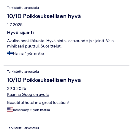
Arvostelut
Tarkistettu arvostelu
10/10 Poikkeuksellisen hyvä
1.7.2025
Hyvä sijainti
Avulias henkilökunta. Hyvä hinta-laatusuhde ja sijainti. Vain
minibaari puuttui. Suosittelut.
Hanna, 1 yön matka
Tarkistettu arvostelu
10/10 Poikkeuksellisen hyvä
29.3.2026
Käännä Googlen avulla
Beautiful hotel in a great location!
Rosemary, 2 yön matka
Tarkistettu arvostelu