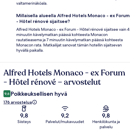
valtamerinäköala.
Millaisella alueella Alfred Hotels Monaco - ex Forum
- Hôtel rénové sijaitsee?
Alfred Hotels Monaco - ex Forum - Hôtel rénové sijaitsee vain 4
minuutin kävelymatkan päässä kohteesta Monacon
rautatieasema ja 7 minuutin kävelymatkan päässä kohteesta
Monacon rata. Matkailijat sanovat tämän hotellin sijaitsevan
hyvällä paikalla.
Alfred Hotels Monaco - ex Forum
Arvostelut
- Hôtel rénové – arvostelut
Poikkeuksellisen hyvä
9,6
176 arvostelua
9,8
9,2
9,8
Siisteys
Palvelut/mukavuudet
Henkilökunta ja
palvelu