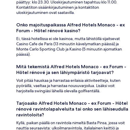
päättyy: klo 23.30. Uloskirjautuminen tapahtuu klo 11.00.
Kontaktiton sisäänkirjautuminen ja kontaktiton
uloskirjautuminen ovat saatavilla.
Onko majoituspaikassa Alfred Hotels Monaco - ex
Forum - Hôtel rénové kasino?
Ei, tässä hotellissa ei ole kasinoa, mutta lähistöllä sijaitsevat
Casino Cafe de Paris (13 minuutin kävelymatkan päässä) ja
Monte Carlo Sporting Club ja Kasino (5 minuutin ajomatkan
päässä).
Mitä tekemistä Alfred Hotels Monaco - ex Forum -
Hôtel rénové ja sen lähiympäristö tarjoavat?
Voit pitää hauskaa ja harrastaa erilaisia aktiviteetteja, kuten
pyöräillä, vaeltaa ja harrastaa nousuvarjoilua. Lisäksi voit
harjoitella swingiäsi lähellä olevalla golfkentällä.
Tarjoaako Alfred Hotels Monaco - ex Forum - Hôtel
rénové ravintolapalveluita tai onko sen lähiseudulla
ravintoloita?
Kyllä, paikan päällä on ravintola nimeltä Basta Pinsa, jossa voit
nauttia seuraavista: ulkoilmaravintola, italialainen keittiö ja