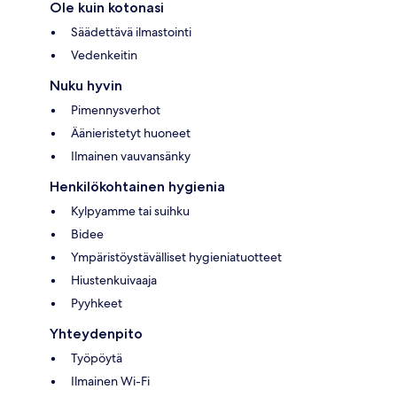
Ole kuin kotonasi
Säädettävä ilmastointi
Vedenkeitin
Nuku hyvin
Pimennysverhot
Äänieristetyt huoneet
Ilmainen vauvansänky
Henkilökohtainen hygienia
Kylpyamme tai suihku
Bidee
Ympäristöystävälliset hygieniatuotteet
Hiustenkuivaaja
Pyyhkeet
Yhteydenpito
Työpöytä
Ilmainen Wi-Fi