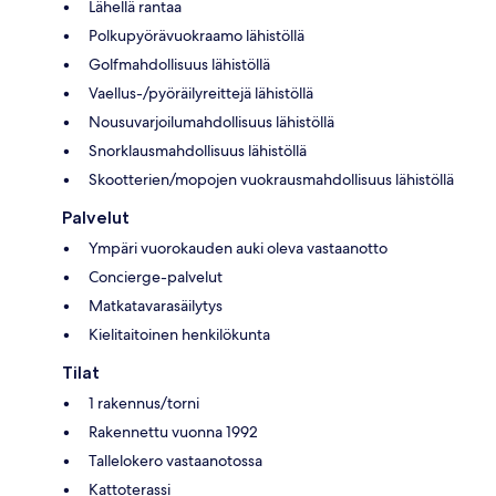
Lähellä rantaa
Polkupyörävuokraamo lähistöllä
Golfmahdollisuus lähistöllä
Vaellus-/pyöräilyreittejä lähistöllä
Nousuvarjoilumahdollisuus lähistöllä
Snorklausmahdollisuus lähistöllä
Skootterien/mopojen vuokrausmahdollisuus lähistöllä
Palvelut
Ympäri vuorokauden auki oleva vastaanotto
Concierge-palvelut
Matkatavarasäilytys
Kielitaitoinen henkilökunta
Tilat
1 rakennus/torni
Rakennettu vuonna 1992
Tallelokero vastaanotossa
Kattoterassi