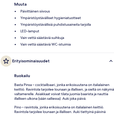
Muuta
Päivittäinen siivous
Ympäristöystävälliset hygieniatuotteet
Ympäristöystävällisiä puhdistusaineita tarjolla
LED-lamput
Vain vettä säästäviä suihkuja
Vain vettä säästäviä WC-istuimia
Erityisominaisuudet
Ruokailu
Basta Pinsa – cocktailbaari, jonka erikoisuutena on italialainen
keittiö. Ravintola tarjoilee lounaan ja illallisen, ja sieltä on näkymä
valtamerelle. Asiakkaat voivat tilata juomia baarista ja nauttia
illallisen ulkona (sään salliessa). Auki joka päivä.
Pino – ravintola, jonka erikoisuutena on italialainen keittiö.
Ravintola tarjoilee lounaan ja illallisen. Auki tiettyinä päivinä