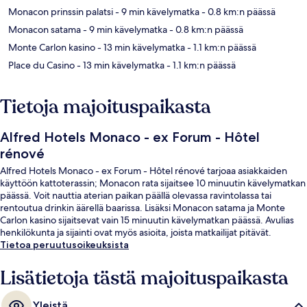
Monacon prinssin palatsi
- 9 min kävelymatka
- 0.8 km:n päässä
Monacon satama
- 9 min kävelymatka
- 0.8 km:n päässä
Monte Carlon kasino
- 13 min kävelymatka
- 1.1 km:n päässä
Place du Casino
- 13 min kävelymatka
- 1.1 km:n päässä
Tietoja majoituspaikasta
Alfred Hotels Monaco - ex Forum - Hôtel
rénové
Alfred Hotels Monaco - ex Forum - Hôtel rénové tarjoaa asiakkaiden
käyttöön kattoterassin; Monacon rata sijaitsee 10 minuutin kävelymatkan
päässä. Voit nauttia aterian paikan päällä olevassa ravintolassa tai
rentoutua drinkin äärellä baarissa. Lisäksi Monacon satama ja Monte
Carlon kasino sijaitsevat vain 15 minuutin kävelymatkan päässä. Avulias
henkilökunta ja sijainti ovat myös asioita, joista matkailijat pitävät.
Tietoa peruutusoikeuksista
Lisätietoja tästä majoituspaikasta
Yleistä