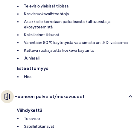
Televisio yleisissä tiloissa
Kasvisruokavaihtoehtoja
Asiakkaille kerrotaan paikallisesta kulttuurista ja
ekosysteemistä
Kaksilasiset ikkunat
Vähintään 80 % käytetyistä valaisimista on LED-valaisimia
Kattava ruokajätettä koskeva käytäntö
Juhlasali
Esteettömyys
Hissi
Huoneen palvelut/mukavuudet
Viihdykettä
Televisio
Satelliittikanavat