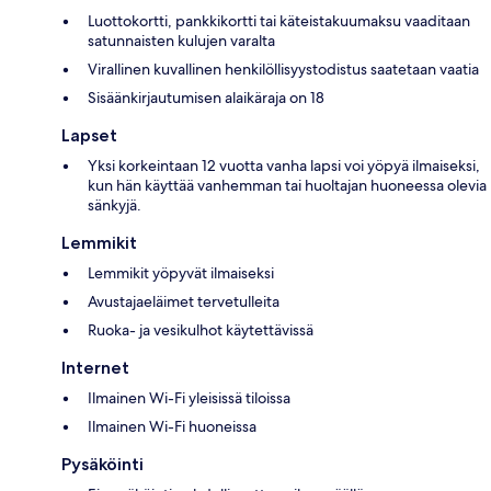
Luottokortti, pankkikortti tai käteistakuumaksu vaaditaan
satunnaisten kulujen varalta
Virallinen kuvallinen henkilöllisyystodistus saatetaan vaatia
Sisäänkirjautumisen alaikäraja on 18
Lapset
Yksi korkeintaan 12 vuotta vanha lapsi voi yöpyä ilmaiseksi,
kun hän käyttää vanhemman tai huoltajan huoneessa olevia
sänkyjä.
Lemmikit
Lemmikit yöpyvät ilmaiseksi
Avustajaeläimet tervetulleita
Ruoka- ja vesikulhot käytettävissä
Internet
Ilmainen Wi-Fi yleisissä tiloissa
Ilmainen Wi-Fi huoneissa
Pysäköinti