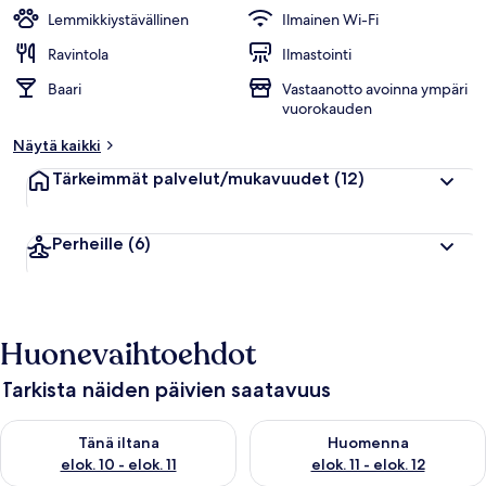
Lemmikkiystävällinen
Ilmainen Wi-Fi
h
u
Ravintola
Ilmastointi
i
Baari
Vastaanotto avoinna ympäri
p
vuorokauden
p
u
Näytä kaikki
a
r
Tärkeimmät palvelut/mukavuudet
(12)
v
o
s
Perheille
(6)
t
e
l
u
j
Huonevaihtoehdot
a
Tarkista näiden päivien saatavuus
Tarkista tämän illan saatavuus elok. 10 - elok. 11
Tarkista huomisen saatavuus elo
Tänä iltana
Huomenna
elok. 10 - elok. 11
elok. 11 - elok. 12