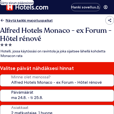
Siirry sivun pääosioon
Hanki sovellus
Näytä kaikki majoituspaikat
Alfred Hotels Monaco - ex Forum -
Hôtel rénové
3.0
tähden
Hotelli, jossa käytössäsi on ravintola ja joka sijaitsee lähellä kohdetta
majoituspaikka
Monacon rata
Valitse päivät nähdäksesi hinnat
Minne olet menossa?
Päivämäärät
Asiakkaat