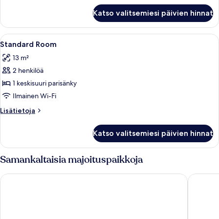
Huone
Katso valitsemiesi päivien hinnat
Avaa
Työpöytä, pimennysverhot, äänieristys
3
Standard Room
kaikki
13 m²
huonetyypin
2 henkilöä
Standard
Room
1 keskisuuri parisänky
kuvat
Ilmainen Wi-Fi
Lisätietoja
Lisätietoja
huoneesta
Standard
Katso valitsemiesi päivien hinnat
Room
Samankaltaisia majoituspaikkoja
Hotel Capitole
Hôtel L