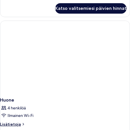
Huone
Katso valitsemiesi päivien hinnat
Huone
4 henkilöä
Ilmainen Wi-Fi
Lisätietoja
Lisätietoja
huoneesta