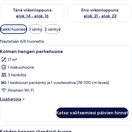
Tarkista tämän viikonlopun saatavuus elok. 14 - elok. 16
Tarkista ensi viikonlopun saata
Tänä viikonloppuna
Ensi viikonloppuna
elok. 14 - elok. 16
elok. 21 - elok. 23
Huoneille
Kaikki huoneet
1 sänky
2 sänkyä
saatavilla
olevia
Näytetään 6/6 huonetta
suodattimia
Avaa
Hotellihuone, jossa on kaksi sänkyä, ty
10
Kolmen hengen perhehuone
kaikki
17 m²
huonetyypin
1 makuuhuone
Kolmen
hengen
3 henkilöä
perhehuone
1 keskisuuri parisänky ja 1 vuodesohva (74–100 cm leveä)
kuvat
Ilmainen Wi-Fi
Lisätietoja
Lisätietoja
huoneesta
Kolmen
Katso valitsemiesi päivien hinnat
hengen
perhehuone
Avaa
Siististi pedattu sänky, jossa on valkoi
7
Kahden hengen standard-huone