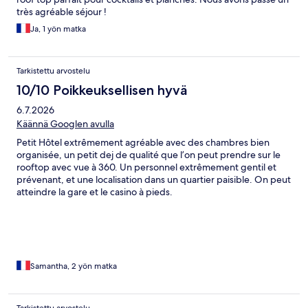
très agréable séjour !
Ja, 1 yön matka
Tarkistettu arvostelu
10/10 Poikkeuksellisen hyvä
6.7.2026
Käännä Googlen avulla
Petit Hôtel extrêmement agréable avec des chambres bien
organisée, un petit dej de qualité que l’on peut prendre sur le
rooftop avec vue à 360. Un personnel extrêmement gentil et
prévenant, et une localisation dans un quartier paisible. On peut
atteindre la gare et le casino à pieds.
Samantha, 2 yön matka