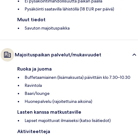
Ei pysäköintimahdollisuutta paikan päällä
Pysäköinti saatavilla lähistöllä (18 EUR per päivä)
Muut tiedot
Savuton majoituspaikka
Majoituspaikan palvelut/mukavuudet
Ruoka ja juoma
Buffetaamiainen (lisämaksusta) päivittäin klo 7.30–10.30
Ravintola
Baari/lounge
Huonepalvelu (rajoitettuina aikoina)
Lasten kanssa matkustaville
Lapset majoittuvat ilmaiseksi (katso lisätiedot)
Aktiviteetteja