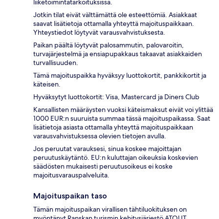
liiketoimintatarkoituksissa.
Jotkin tilat eivät välttämättä ole esteettömiä. Asiakkaat
saavat lisätietoja ottamalla yhteyttä majoituspaikkaan.
Yhteystiedot löytyvät varausvahvistuksesta.
Paikan päältä löytyvät palosammutin, palovaroitin,
turvajärjestelmä ja ensiapupakkaus takaavat asiakkaiden
turvallisuuden.
Tämä majoituspaikka hyväksyy luottokortit, pankkikortit ja
käteisen.
Hyväksytyt luottokortit: Visa, Mastercard ja Diners Club
Kansallisten määräysten vuoksi käteismaksut eivät voi ylittää
1000 EUR:n suuruista summaa tässä majoituspaikassa. Saat
lisätietoja asiasta ottamalla yhteyttä majoituspaikkaan
varausvahvistuksessa olevien tietojen avulla.
Jos peruutat varauksesi, sinua koskee majoittajan
peruutuskäytäntö. EU:n kuluttajan oikeuksia koskevien
säädösten mukaisesti peruutusoikeus ei koske
majoitusvarauspalveluita.
Majoituspaikan taso
Tämän majoituspaikan virallisen tähtiluokituksen on
myöntänyt Ranskan turismin kehitysjärjestö ATOUT.