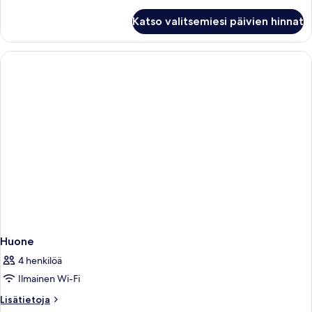
huoneesta
kaksi
Kahden
Katso valitsemiesi päivien hinnat
hengen
sänkyä)
superior-
kuvat
huone
(yksi
tai
kaksi
sänkyä)
Huone
4 henkilöä
Ilmainen Wi-Fi
Lisätietoja
Lisätietoja
huoneesta