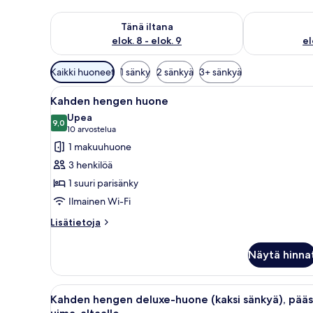
Tarkista tämän illan saatavuus elok. 8 - elok. 9
Tarkista huomi
Tänä iltana
elok. 8 - elok. 9
el
Huoneille
Kaikki huoneet
1 sänky
2 sänkyä
3+ sänkyä
saatavilla
Avaa
Moderni hotellihuone, jossa o
olevia
10
Kahden hengen huone
kaikki
suodattimia
Upea
huonetyypin
9,0
9,0 kautta 10
(10
10 arvostelua
Kahden
arvostelua)
1 makuuhuone
hengen
3 henkilöä
huone
1 suuri parisänky
kuvat
Ilmainen Wi-Fi
Lisätietoja
Lisätietoja
huoneesta
Kahden
Näytä hinna
hengen
huone
Avaa
Hotellihuone, jossa on kaksi s
9
Kahden hengen deluxe-huone (kaksi sänkyä), pää
kaikki