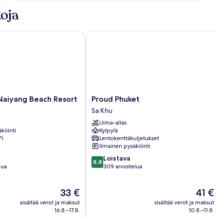
oja
aiyang Beach Resort
Proud Phuket
Proud
 Naiyang Beach Resort
Proud Phuket
Phuket
Sa Khu
Sa
Uima-allas
Khu
köinti
Kylpylä
Fi
Lentokenttäkuljetukset
Ilmainen pysäköinti
8.8
Loistava
8,8
kautta
lua
309 arvostelua
10,
Loistava,
Hinta
Hinta
33 €
41 €
309
on
on
arvostelua
sisältää verot ja maksut
sisältää verot ja maksut
33 €
41 €
16.8.–17.8.
10.8.–11.8.