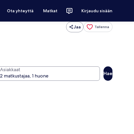
Ota yhteyttä
Matkat
Kirjaudu sisään
Jaa
Tallenna
Asiakkaat
Hae