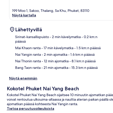
199 Moo 1, Sakoo, Thalang, Sa Khu, Phuket, 83110
Näytä kartalla
Lähettyvillä
Sirinat-kansallispuisto
- 2 min kävelymatka
- 0.2 km:n
päässä
Mai Khaon ranta
- 17 min kävelymatka
- 1.5 km:n päässä
Kart
Nai Yangin ranta
- 2 min ajomatka
- 1.6 km:n päässä
Nai Thonin ranta
- 12 min ajomatka
- 8.1 km:n päässä
Bang Taon ranta
- 21 min ajomatka
- 15.3 km:n päässä
Näytä enemmän
Kokotel Phuket Nai Yang Beach
Kokotel Phuket Nai Yang Beach sijaitsee 10 minuutin ajomatkan pääss
voivat rentoutua ulkouima-altaassa ja nauttia aterian paikan päällä olev
ajomatkan päässä kohteesta Nai Yangin ranta.
Tietoa peruutusoikeuksista