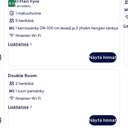
Erittäin hyvä
huonetyypin
8,0
al
h
8,0 kautta 10
(1
1 arvostelu
Neljän
D
arvostelu)
1 makuuhuone
hengen
D
5 henkilöä
huone
R
Li
Li
1 kerrossänky (74–100 cm leveä) ja 2 yhden hengen sänkyä
kuvat
W
hu
Ilmainen Wi-Fi
De
P
Do
A
Lisätietoja
Lisätietoja
R
huoneesta
k
Wi
Neljän
Po
t
Näytä hinnat
hengen
Ac
huone
, silitysrauta/-lauta, ilmainen Wi-Fi
Avaa
Tallelokero huoneessa, työpöytä, silit
11
Double Room
kaikki
2 henkilöä
huonetyypin
1 suuri parisänky
Double
Room
Ilmainen Wi-Fi
kuvat
Lisätietoja
Lisätietoja
huoneesta
Double
t
Näytä hinnat
Room