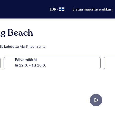
•
EUR
Listaa majoituspaikkasi
ng Beach
ähellä kohdetta Mai Khaon ranta
Päivämäärät