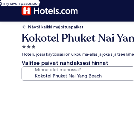
Siirry sivun pääosioon
Näytä kaikki majoituspaikat
Kokotel Phuket Nai Ya
3.0
tähden
Hotelli, jossa käytössäsi on ulkouima-allas ja joka sijaitsee l
majoituspaikka
Valitse päivät nähdäksesi hinnat
Minne olet menossa?
Majoituspaikan
Kokotel
Phuket
Nai
Yang
Beach