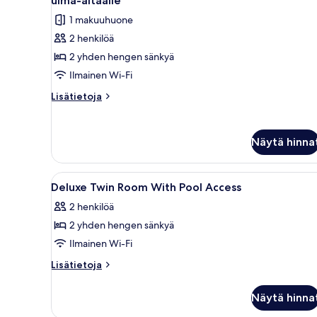
uima-altaalle
huonetyypin
1 makuuhuone
Kahden
2 henkilöä
hengen
2 yhden hengen sänkyä
deluxe-
huone
Ilmainen Wi-Fi
(kaksi
Lisätietoja
Lisätietoja
sänkyä),
huoneesta
Kahden
pääsy
hengen
uima-
Näytä hinna
deluxe-
altaalle
huone
kuvat
(kaksi
Avaa
Tallelokero huoneessa, työpöytä
7
sänkyä),
Deluxe Twin Room With Pool Access
kaikki
pääsy
2 henkilöä
uima-
huonetyypin
altaalle
2 yhden hengen sänkyä
Deluxe
Twin
Ilmainen Wi-Fi
Room
Lisätietoja
Lisätietoja
With
huoneesta
Deluxe
Pool
Näytä hinna
Twin
Access
Room