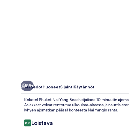
valokuvagalleria
55+
Yleistiedot
Huoneet
Sijainti
Käytännöt
Kokotel Phuket Nai Yang Beach sijaitsee 10 minuutin ajomat
Asiakkaat voivat rentoutua ulkouima-altaassa ja nauttia ateria
lyhyen ajomatkan päässä kohteesta Nai Yangin ranta.
Arvostelut
Loistava
8,8
8,8 kautta 10.