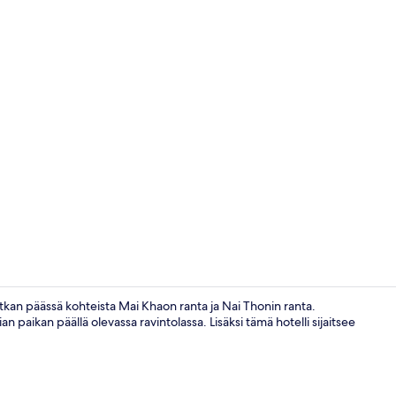
Sisällönluoj
kan päässä kohteista Mai Khaon ranta ja Nai Thonin ranta.
n paikan päällä olevassa ravintolassa. Lisäksi tämä hotelli sijaitsee
Ulkouima-all