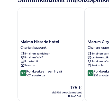
Malmo Historic Hotel
Morum City H
Malmo
Morum
Malmo Historic Hotel
Morum City
Historic
City
Chanían kaupunki
Chanían kaup
Hotel
Hotel
Ilmainen aamiainen
Ilmainen aam
Chanían
Chania
Ilmainen Wi-Fi
Lentokenttäk
kaupunki
Chanían
Ilmastointi
Ilmainen Wi-
kaupunki
Savuton
Ravintola
9.8
9.6
Poikkeuksellisen hyvä
Poikkeuks
9,8
9,6
kautta
kautta
107 arvostelua
237 arvoste
10,
10,
Poikkeuksellisen
Poikkeuksellis
Hinta
175 €
hyvä,
hyvä,
on
sisältää verot ja maksut
107
237
175 €
19.8.–20.8.
arvostelua
arvostelua