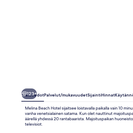
123+
Yleistiedot
Palvelut/mukavuudet
Sijainti
Hinnat
Käytänn
Melina Beach Hotel sijaitsee loistavalla paikalla vain 10 m
vanha venetsialainen satama. Kun olet nauttinut majoitusp
äärellä yhdessä 20 rantabaarista. Majoituspaikan huoneistoi
televisiot.