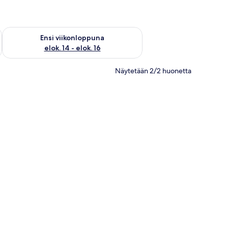
lok. 7 - elok. 9
Tarkista ensi viikonlopun saatavuus elok. 14 - elok. 16
Ensi viikonloppuna
elok. 14 - elok. 16
Näytetään 2/2 huonetta
n.
, parveke pöytineen ja tuoleineen sekä liukuovi, joka johtaa ulkotilaan.