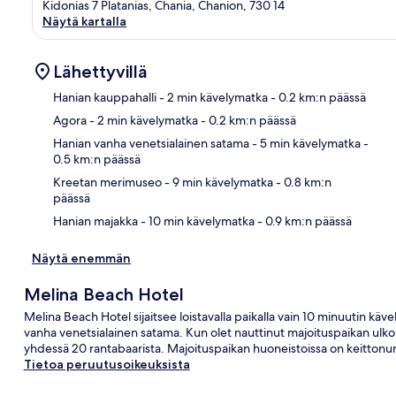
Kidonias 7 Platanias, Chania, Chanion, 730 14
Näytä kartalla
Lähettyvillä
Hanian kauppahalli
- 2 min kävelymatka
- 0.2 km:n päässä
Agora
- 2 min kävelymatka
- 0.2 km:n päässä
Kart
Hanian vanha venetsialainen satama
- 5 min kävelymatka
-
0.5 km:n päässä
Kreetan merimuseo
- 9 min kävelymatka
- 0.8 km:n
päässä
Hanian majakka
- 10 min kävelymatka
- 0.9 km:n päässä
Näytä enemmän
Melina Beach Hotel
Melina Beach Hotel sijaitsee loistavalla paikalla vain 10 minuutin kä
vanha venetsialainen satama. Kun olet nauttinut majoituspaikan ulko
yhdessä 20 rantabaarista. Majoituspaikan huoneistoissa on keittonurk
Tietoa peruutusoikeuksista