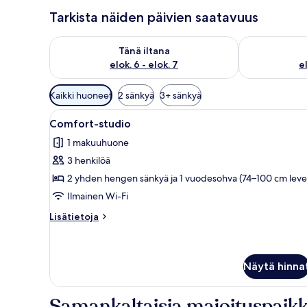
Tarkista näiden päivien saatavuus
Tarkista tämän illan saatavuus elok. 6 - elok. 7
Tarkista huomi
Tänä iltana
elok. 6 - elok. 7
el
Huoneille
Kaikki huoneet
2 sänkyä
3+ sänkyä
saatavilla
Avaa
Hotellihuone, jossa on sänky, k
olevia
33
Comfort-studio
kaikki
suodattimia
1 makuuhuone
huonetyypin
3 henkilöä
Comfort-
studio
2 yhden hengen sänkyä ja 1 vuodesohva (74–100 cm leve
kuvat
Ilmainen Wi-Fi
Lisätietoja
Lisätietoja
huoneesta
Comfort-
studio
Näytä hinna
Samankaltaisia majoituspaikk