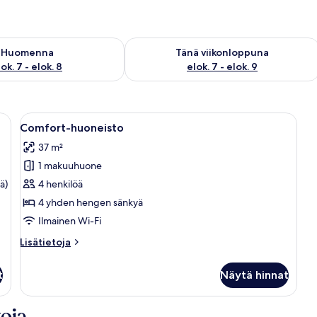
sen saatavuus elok. 7 - elok. 8
Tarkista tämän viikonlopun saatavuus e
Huomenna
Tänä viikonloppuna
ok. 7 - elok. 8
elok. 7 - elok. 9
ehystetty taulu, kukkia koristeltu pöytä ja liukuovet, jotka johtavat ulkotilaa
Avaa
Kompakti keittiö, jossa on ruokailutila
17
Comfort-huoneisto
kaikki
37 m²
huonetyypin
1 makuuhuone
Comfort-
huoneisto
ä)
4 henkilöä
kuvat
4 yhden hengen sänkyä
Ilmainen Wi-Fi
Lisätietoja
Lisätietoja
huoneesta
Comfort-
t
Näytä hinnat
huoneisto
oja