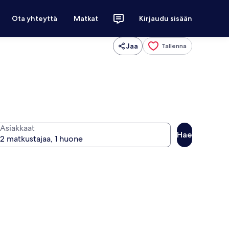
Ota yhteyttä
Matkat
Kirjaudu sisään
Jaa
Tallenna
Asiakkaat
Hae