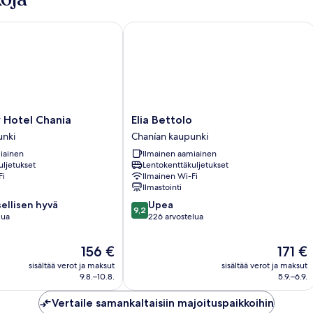
otel Chania
Elia Bettolo
Elia
 Hotel Chania
Elia Bettolo
Bettolo
unki
Chanían kaupunki
Chanían
iainen
Ilmainen aamiainen
kaupunki
uljetukset
Lentokenttäkuljetukset
Fi
Ilmainen Wi-Fi
Ilmastointi
9.2
ellisen hyvä
Upea
9,2
kautta
lua
226 arvostelua
10,
en
Upea,
Hinta
Hinta
156 €
171 €
226
on
on
sisältää verot ja maksut
sisältää verot ja maksut
arvostelua
156 €
171 €
9.8.–10.8.
5.9.–6.9.
Vertaile samankaltaisiin majoituspaikkoihin