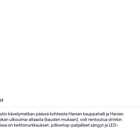
Ulkopuoli
öt
inuutin kävelymatkan päässä kohteista Hanian kauppahalli ja Hanian
aikan ulkouima-altaasta (kauden mukaan), voit rentoutua drinkin
ssa on keittonurkkaukset, pillowtop-patjalliset sängyt ja LED-
Ulkopuoli