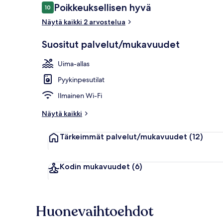
Arvostelut
Poikkeuksellisen hyvä
10
10 kautta 10.
Näytä kaikki 2 arvostelua
Ravintola
Suositut palvelut/mukavuudet
Uima-allas
Pyykinpesutilat
Ilmainen Wi-Fi
Näytä kaikki
Tärkeimmät palvelut/mukavuudet
(12)
Kodin mukavuudet
(6)
Huonevaihtoehdot