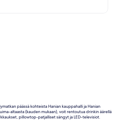
ta
velymatkan päässä kohteista Hanian kauppahalli ja Hanian
uima-altaasta (kauden mukaan), voit rentoutua drinkin äärellä
kaukset, pillowtop-patjalliset sängyt ja LED-televisiot.