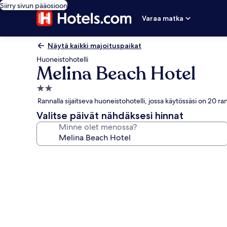
Siirry sivun pääosioon
Varaa matka
Näytä kaikki majoituspaikat
Huoneistohotelli
Melina Beach Hotel
2.0
tähden
Rannalla sijaitseva huoneistohotelli, jossa käytössäsi on 20 r
majoituspaikka
Valitse päivät nähdäksesi hinnat
Minne olet menossa?
Majoituspaikan
Melina
Beach
Hotel
valokuvagalleria