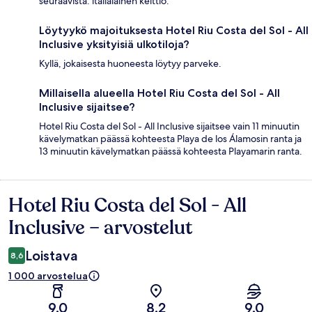
seuraavista: italialainen keittiö.
Löytyykö majoituksesta Hotel Riu Costa del Sol - All
Inclusive yksityisiä ulkotiloja?
Kyllä, jokaisesta huoneesta löytyy parveke.
Millaisella alueella Hotel Riu Costa del Sol - All
Inclusive sijaitsee?
Hotel Riu Costa del Sol - All Inclusive sijaitsee vain 11 minuutin
kävelymatkan päässä kohteesta Playa de los Álamosin ranta ja
13 minuutin kävelymatkan päässä kohteesta Playamarin ranta.
Hotel Riu Costa del Sol - All
Arvostelut
Inclusive – arvostelut
Loistava
8,6
1 000 arvostelua
9,0
8,2
9,0