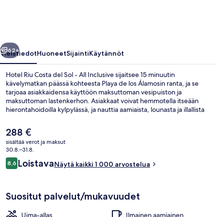
Sol
-
All
llinen
Seuraava
Inclusive
62+
Yleistiedot
Huoneet
Sijainti
Käytännöt
valokuvagalleria
Hotel Riu Costa del Sol - All Inclusive sijaitsee 15 minuutin
kävelymatkan päässä kohteesta Playa de los Álamosin ranta, ja se
tarjoaa asiakkaidensa käyttöön maksuttoman vesipuiston ja
maksuttoman lastenkerhon. Asiakkaat voivat hemmotella itseään
hierontahoidoilla kylpylässä, ja nauttia aamiaista, lounasta ja illallista
Ajoblanco -ravintolassa, joka on yksi majoituspaikan 3 ravintolasta.
Muihin tämän all inclusive -tyyppisen hotellin mukavuuksiin kuuluvat
Nykyinen
288 €
3 ulkouima-allasta, sisäuima-allas ja allasbaari. Matkailijat pitävät
hinta
sisältää verot ja maksut
erityisesti majoituspaikan avuliaasta henkilökunnasta ja
on
30.8.–31.8.
ensiluokkaisesta kunnosta.
Sisäuima-allas, 3 ulkouima-allasta, au
288 €
Arvostelut
Loistava
8,6
Näytä kaikki 1 000 arvostelua
8,6 kautta 10.
Suositut palvelut/mukavuudet
Uima-allas
Ilmainen aamiainen