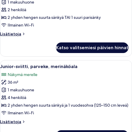
1 makuuhuone
Kahden
hengen
2 henkilöä
standard-
2 yhden hengen suurta sänkyä TAI 1 suuri parisänky
huone,
Ilmainen Wi-Fi
parveke
Lisätietoja
Lisätietoja
kuvat
huoneesta
Kahden
Katso valitsemiesi päivien hinnat
hengen
standard-
huone,
Avaa
Hotellihuone, jossa on sänky, televisi
5
parveke
Junior-sviitti, parveke, merinäköala
kaikki
Näkymä merelle
huonetyypin
36 m²
Junior-
sviitti,
1 makuuhuone
parveke,
4 henkilöä
merinäköala
2 yhden hengen suurta sänkyä ja 1 vuodesohva (125–150 cm leveä)
kuvat
Ilmainen Wi-Fi
Lisätietoja
Lisätietoja
huoneesta
Junior-