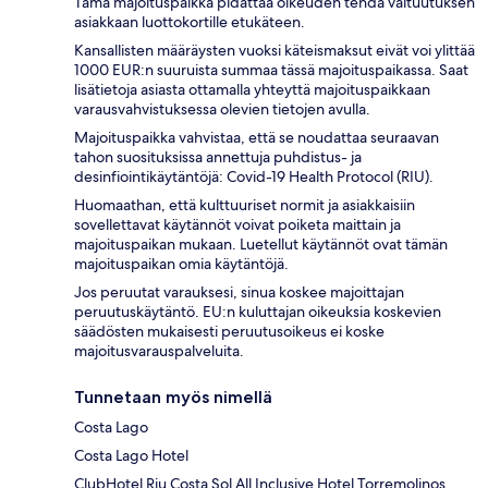
Tämä majoituspaikka pidättää oikeuden tehdä valtuutuksen
asiakkaan luottokortille etukäteen.
Kansallisten määräysten vuoksi käteismaksut eivät voi ylittää
1000 EUR:n suuruista summaa tässä majoituspaikassa. Saat
lisätietoja asiasta ottamalla yhteyttä majoituspaikkaan
varausvahvistuksessa olevien tietojen avulla.
Majoituspaikka vahvistaa, että se noudattaa seuraavan
tahon suosituksissa annettuja puhdistus- ja
desinfiointikäytäntöjä: Covid-19 Health Protocol (RIU).
Huomaathan, että kulttuuriset normit ja asiakkaisiin
sovellettavat käytännöt voivat poiketa maittain ja
majoituspaikan mukaan. Luetellut käytännöt ovat tämän
majoituspaikan omia käytäntöjä.
Jos peruutat varauksesi, sinua koskee majoittajan
peruutuskäytäntö. EU:n kuluttajan oikeuksia koskevien
säädösten mukaisesti peruutusoikeus ei koske
majoitusvarauspalveluita.
Tunnetaan myös nimellä
Costa Lago
Costa Lago Hotel
ClubHotel Riu Costa Sol All Inclusive Hotel Torremolinos