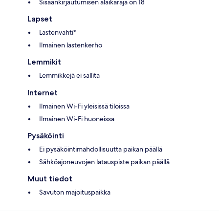
Sisäänkirjautumisen alaikäraja on 18
Lapset
Lastenvahti*
Ilmainen lastenkerho
Lemmikit
Lemmikkejä ei sallita
Internet
Ilmainen Wi-Fi yleisissä tiloissa
Ilmainen Wi-Fi huoneissa
Pysäköinti
Ei pysäköintimahdollisuutta paikan päällä
Sähköajoneuvojen latauspiste paikan päällä
Muut tiedot
Savuton majoituspaikka