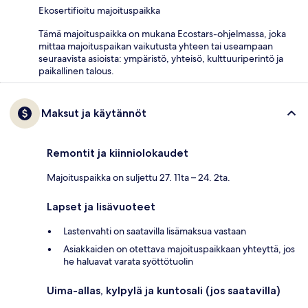
Ekosertifioitu majoituspaikka
Tämä majoituspaikka on mukana Ecostars-ohjelmassa, joka
mittaa majoituspaikan vaikutusta yhteen tai useampaan
seuraavista asioista: ympäristö, yhteisö, kulttuuriperintö ja
paikallinen talous.
Maksut ja käytännöt
Remontit ja kiinniolokaudet
Majoituspaikka on suljettu 27. 11ta – 24. 2ta.
Lapset ja lisävuoteet
Lastenvahti on saatavilla lisämaksua vastaan
Asiakkaiden on otettava majoituspaikkaan yhteyttä, jos
he haluavat varata syöttötuolin
Uima-allas, kylpylä ja kuntosali (jos saatavilla)