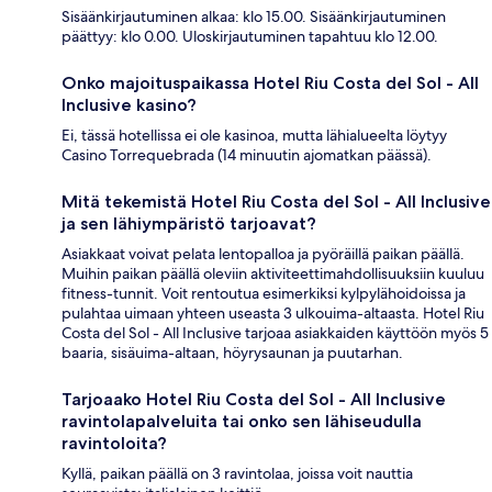
Sisäänkirjautuminen alkaa: klo 15.00. Sisäänkirjautuminen
päättyy: klo 0.00. Uloskirjautuminen tapahtuu klo 12.00.
Onko majoituspaikassa Hotel Riu Costa del Sol - All
Inclusive kasino?
Ei, tässä hotellissa ei ole kasinoa, mutta lähialueelta löytyy
Casino Torrequebrada (14 minuutin ajomatkan päässä).
Mitä tekemistä Hotel Riu Costa del Sol - All Inclusive
ja sen lähiympäristö tarjoavat?
Asiakkaat voivat pelata lentopalloa ja pyöräillä paikan päällä.
Muihin paikan päällä oleviin aktiviteettimahdollisuuksiin kuuluu
fitness-tunnit. Voit rentoutua esimerkiksi kylpylähoidoissa ja
pulahtaa uimaan yhteen useasta 3 ulkouima-altaasta. Hotel Riu
Costa del Sol - All Inclusive tarjoaa asiakkaiden käyttöön myös 5
baaria, sisäuima-altaan, höyrysaunan ja puutarhan.
Tarjoaako Hotel Riu Costa del Sol - All Inclusive
ravintolapalveluita tai onko sen lähiseudulla
ravintoloita?
Kyllä, paikan päällä on 3 ravintolaa, joissa voit nauttia