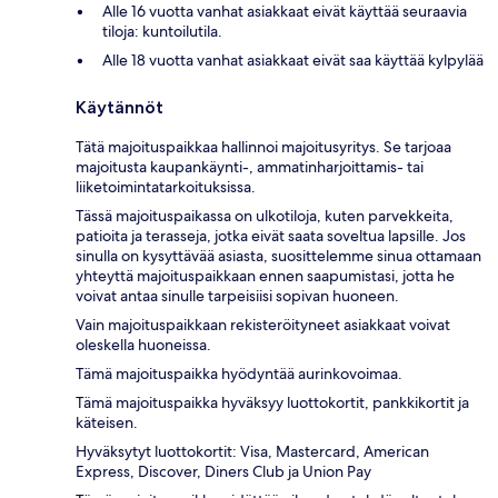
Alle 16 vuotta vanhat asiakkaat eivät käyttää seuraavia
tiloja: kuntoilutila.
Alle 18 vuotta vanhat asiakkaat eivät saa käyttää kylpylää
Käytännöt
Tätä majoituspaikkaa hallinnoi majoitusyritys. Se tarjoaa
majoitusta kaupankäynti-, ammatinharjoittamis- tai
liiketoimintatarkoituksissa.
Tässä majoituspaikassa on ulkotiloja, kuten parvekkeita,
patioita ja terasseja, jotka eivät saata soveltua lapsille. Jos
sinulla on kysyttävää asiasta, suosittelemme sinua ottamaan
yhteyttä majoituspaikkaan ennen saapumistasi, jotta he
voivat antaa sinulle tarpeisiisi sopivan huoneen.
Vain majoituspaikkaan rekisteröityneet asiakkaat voivat
oleskella huoneissa.
Tämä majoituspaikka hyödyntää aurinkovoimaa.
Tämä majoituspaikka hyväksyy luottokortit, pankkikortit ja
käteisen.
Hyväksytyt luottokortit: Visa, Mastercard, American
Express, Discover, Diners Club ja Union Pay