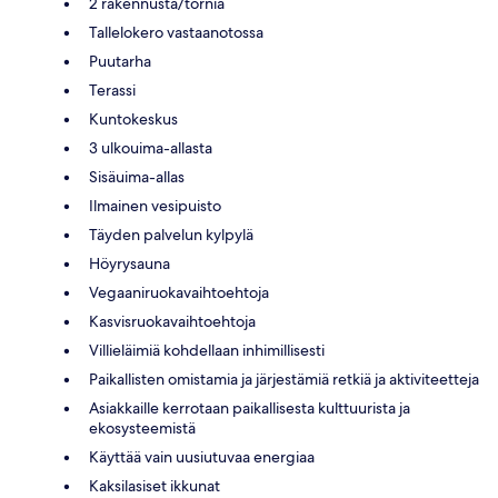
2 rakennusta/tornia
Tallelokero vastaanotossa
Puutarha
Terassi
Kuntokeskus
3 ulkouima-allasta
Sisäuima-allas
Ilmainen vesipuisto
Täyden palvelun kylpylä
Höyrysauna
Vegaaniruokavaihtoehtoja
Kasvisruokavaihtoehtoja
Villieläimiä kohdellaan inhimillisesti
Paikallisten omistamia ja järjestämiä retkiä ja aktiviteetteja
Asiakkaille kerrotaan paikallisesta kulttuurista ja
ekosysteemistä
Käyttää vain uusiutuvaa energiaa
Kaksilasiset ikkunat