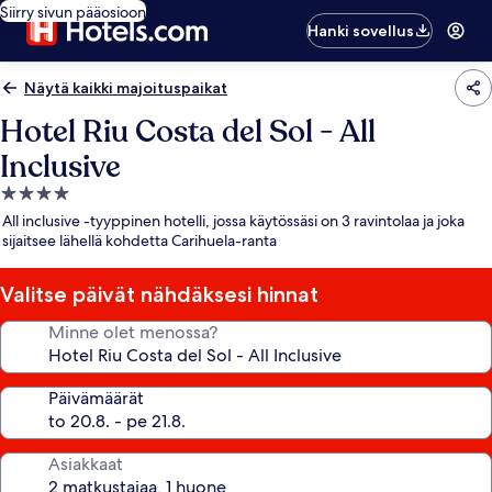
Siirry sivun pääosioon
Hanki sovellus
Näytä kaikki majoituspaikat
Hotel Riu Costa del Sol - All
Inclusive
4.0
tähden
All inclusive -tyyppinen hotelli, jossa käytössäsi on 3 ravintolaa ja joka
majoituspaikka
sijaitsee lähellä kohdetta Carihuela-ranta
Valitse päivät nähdäksesi hinnat
Minne olet menossa?
Päivämäärät
Asiakkaat