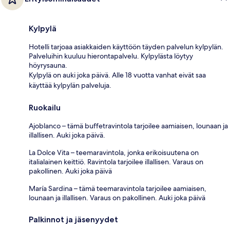
Kylpylä
Hotelli tarjoaa asiakkaiden käyttöön täyden palvelun kylpylän.
Palveluihin kuuluu hierontapalvelu. Kylpylästa löytyy
höyrysauna.
Kylpylä on auki joka päivä. Alle 18 vuotta vanhat eivät saa
käyttää kylpylän palveluja.
Ruokailu
Ajoblanco – tämä buffetravintola tarjoilee aamiaisen, lounaan ja
illallisen. Auki joka päivä.
La Dolce Vita – teemaravintola, jonka erikoisuutena on
italialainen keittiö. Ravintola tarjoilee illallisen. Varaus on
pakollinen. Auki joka päivä
María Sardina – tämä teemaravintola tarjoilee aamiaisen,
lounaan ja illallisen. Varaus on pakollinen. Auki joka päivä
Palkinnot ja jäsenyydet