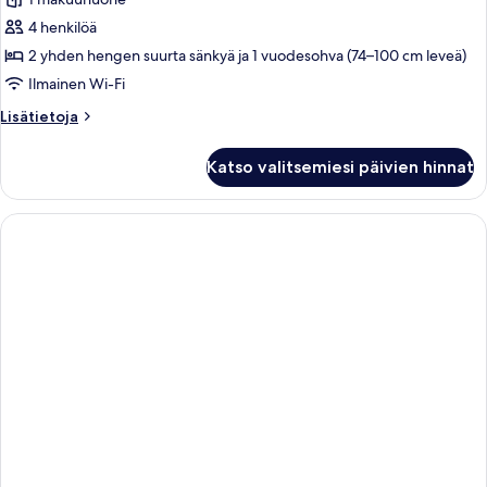
huone,
parveke,
4 henkilöä
osittainen
2 yhden hengen suurta sänkyä ja 1 vuodesohva (74–100 cm leveä)
merinäköala
Ilmainen Wi-Fi
(Sofa
Lisätietoja
Lisätietoja
Bed)
huoneesta
kuvat
Kahden
Katso valitsemiesi päivien hinnat
hengen
huone,
parveke,
osittainen
merinäköala
(Sofa
Bed)