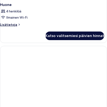
Huone
4 henkilöä
Ilmainen Wi-Fi
Lisätietoja
Lisätietoja
huoneesta
Huone
Katso valitsemiesi päivien hinnat