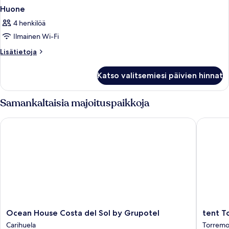
Huone
4 henkilöä
Ilmainen Wi-Fi
Lisätietoja
Lisätietoja
huoneesta
Huone
Katso valitsemiesi päivien hinnat
Samankaltaisia majoituspaikkoja
Ocean House Costa del Sol by Grupotel
tent Tor
Ocean
tent
Ocean House Costa del Sol by Grupotel
tent T
House
Torremo
Carihuela
Torremo