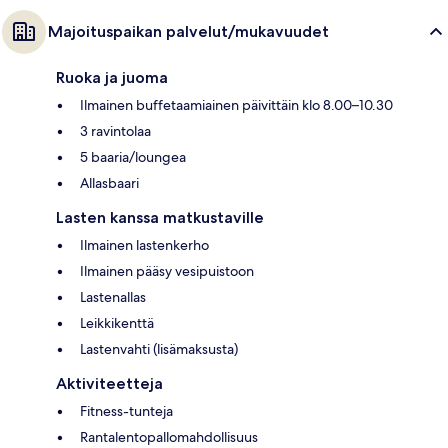
Majoituspaikan palvelut/mukavuudet
Ruoka ja juoma
Ilmainen buffetaamiainen päivittäin klo 8.00–10.30
3 ravintolaa
5 baaria/loungea
Allasbaari
Lasten kanssa matkustaville
Ilmainen lastenkerho
Ilmainen pääsy vesipuistoon
Lastenallas
Leikkikenttä
Lastenvahti (lisämaksusta)
Aktiviteetteja
Fitness-tunteja
Rantalentopallomahdollisuus