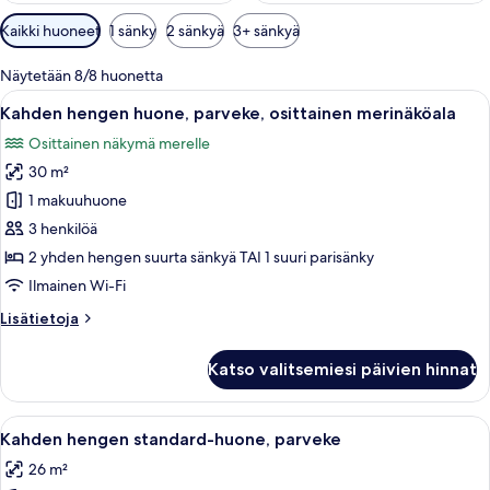
Huoneille
Kaikki huoneet
1 sänky
2 sänkyä
3+ sänkyä
saatavilla
olevia
Näytetään 8/8 huonetta
suodattimia
Avaa
Hotellihuone, jossa on suuri sänky, ty
5
Kahden hengen huone, parveke, osittainen merinäköala
kaikki
Osittainen näkymä merelle
huonetyypin
30 m²
Kahden
hengen
1 makuuhuone
huone,
3 henkilöä
parveke,
2 yhden hengen suurta sänkyä TAI 1 suuri parisänky
osittainen
Ilmainen Wi-Fi
merinäköala
Lisätietoja
Lisätietoja
kuvat
huoneesta
Kahden
Katso valitsemiesi päivien hinnat
hengen
huone,
parveke,
Avaa
Hotellihuone, jossa on sänky, työpöytä, 
4
osittainen
Kahden hengen standard-huone, parveke
kaikki
merinäköala
26 m²
huonetyypin