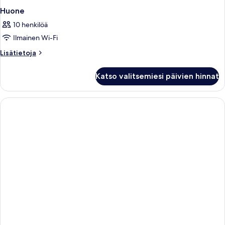
Huone
10 henkilöä
Ilmainen Wi-Fi
Lisätietoja
Lisätietoja
huoneesta
Huone
Katso valitsemiesi päivien hinnat