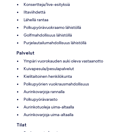
Konsertteja/live-esityksiä
Iltaviihdettä
Lähellä rantaa
Polkupyörävuokraamo lähistöllä
Golfmahdollisuus lähistöllä
Purjelautailumahdollisuus lähistöllä
Palvelut
Ympäri vuorokauden auki oleva vastaanotto
Kuivapesula/pesulapalvelut
Kielitaitoinen henkilökunta
Polkupyörien vuokrausmahdollisuus
Aurinkovarjoja rannalla
Polkupyörävarasto
Aurinkotuoleja uima-altaalla
Aurinkovarjoja uima-altaalla
Tilat