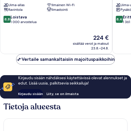
Costa
Torremo
Uima-allas
Ilmainen Wi-Fi
Uima-a
del
kaupung
Ravintola
Ilmastointi
Pysäköi
Sol
keskust
by
8.8
8.4
Loistava
Erit
8,8
8,4
Grupotel
kautta
kautta
1 000 arvostelua
1 361
Carihuela
10,
10,
Loistava,
Erittäin
Hinta
224 €
1 000
hyvä,
on
arvostelua
1 361
sisältää verot ja maksut
224 €
arvostel
23.8.–24.8.
Vertaile samankaltaisiin majoituspaikkoihin
Kirjaudu sisään nähdäksesi käytettävissä olevat alennukset ja
edut. Lisää uusia, palkitsevia seikkailuja!
Kirjaudu sisään
Liity, se on ilmaista
Tietoja alueesta