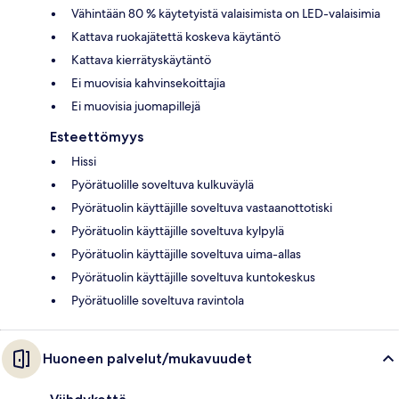
Vähintään 80 % käytetyistä valaisimista on LED-valaisimia
Kattava ruokajätettä koskeva käytäntö
Kattava kierrätyskäytäntö
Ei muovisia kahvinsekoittajia
Ei muovisia juomapillejä
Esteettömyys
Hissi
Pyörätuolille soveltuva kulkuväylä
Pyörätuolin käyttäjille soveltuva vastaanottotiski
Pyörätuolin käyttäjille soveltuva kylpylä
Pyörätuolin käyttäjille soveltuva uima-allas
Pyörätuolin käyttäjille soveltuva kuntokeskus
Pyörätuolille soveltuva ravintola
Huoneen palvelut/mukavuudet