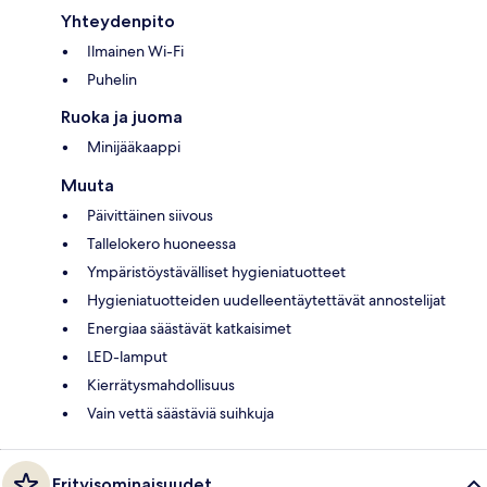
Yhteydenpito
Ilmainen Wi-Fi
Puhelin
Ruoka ja juoma
Minijääkaappi
Muuta
Päivittäinen siivous
Tallelokero huoneessa
Ympäristöystävälliset hygieniatuotteet
Hygieniatuotteiden uudelleentäytettävät annostelijat
Energiaa säästävät katkaisimet
LED-lamput
Kierrätysmahdollisuus
Vain vettä säästäviä suihkuja
Erityisominaisuudet