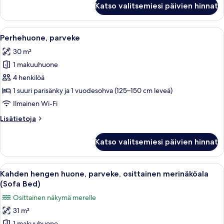
Katso valitsemiesi päivien hinnat
sviitti,
parveke,
merinäköala
Avaa
Hotellihuone, jossa on sänky, sohva, te
5
Perhehuone, parveke
kaikki
30 m²
huonetyypin
1 makuuhuone
Perhehuone,
parveke
4 henkilöä
kuvat
1 suuri parisänky ja 1 vuodesohva (125–150 cm leveä)
Ilmainen Wi-Fi
Lisätietoja
Lisätietoja
huoneesta
Perhehuone,
Katso valitsemiesi päivien hinnat
parveke
Avaa
Näkymä huoneesta
6
Kahden hengen huone, parveke, osittainen merinäköala
kaikki
(Sofa Bed)
huonetyypin
Osittainen näkymä merelle
Kahden
31 m²
hengen
1 makuuhuone