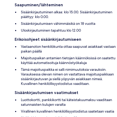
Saapuminen/lähteminen
Sisäänkirjautuminen alkaa: klo 15.00. Sisäänkirjautuminen
päättyy: klo 0.00.
Sisäänkirjautumisen vähimmäisikä on 18 vuotta
Uloskirjautuminen tapahtuu klo 12.00
Erikoisohjeet sisäänkirjautumiseen
Vastaanoton henkilökunta ottaa saapuvat asiakkaat vastaan
paikan päällä
Majoituspaikan antamien tietojen käännöksissä on saatettu
käyttää automatisoituja käännöstyökaluja
Tämä majoituspaikka ei salli nimimuutoksia varauksiin.
Varauksessa olevan nimen on vastattava majoituspaikkaan
sisäänkirjautuvan ja siellä yöpyvän asiakkaan nimeä.
Kuvallinen henkilöllisyystodistus vaaditaan.
Sisäänkirjautumisen vaatimukset
Luottokortti, pankkikortti tai käteistakuumaksu vaaditaan
satunnaisten kulujen varalta
Virallinen kuvallinen henkilöllisyystodistus saatetaan vaatia