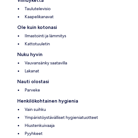
Viihdykettä
Taulutelevisio
Kaapelikanavat
Ole kuin kotonasi
Ilmastointi ja lämmitys
Kattotuuletin
Nuku hyvin
Vauvansänky saatavilla
Lakanat
Nauti olostasi
Parveke
Henkilökohtainen hygienia
Vain suihku
Ympäristöystävälliset hygieniatuotteet
Hiustenkuivaaja
Pyyhkeet