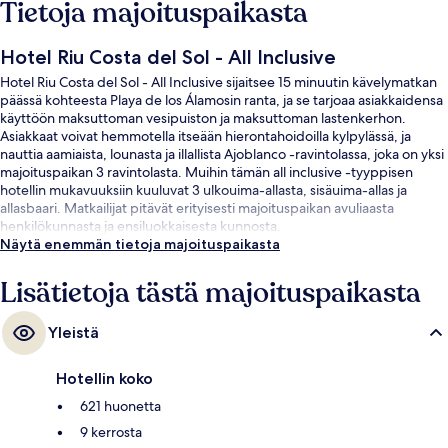
Tietoja majoituspaikasta
Hotel Riu Costa del Sol - All Inclusive
Hotel Riu Costa del Sol - All Inclusive sijaitsee 15 minuutin kävelymatkan
päässä kohteesta Playa de los Álamosin ranta, ja se tarjoaa asiakkaidensa
käyttöön maksuttoman vesipuiston ja maksuttoman lastenkerhon.
Asiakkaat voivat hemmotella itseään hierontahoidoilla kylpylässä, ja
nauttia aamiaista, lounasta ja illallista Ajoblanco -ravintolassa, joka on yksi
majoituspaikan 3 ravintolasta. Muihin tämän all inclusive -tyyppisen
hotellin mukavuuksiin kuuluvat 3 ulkouima-allasta, sisäuima-allas ja
allasbaari. Matkailijat pitävät erityisesti majoituspaikan avuliaasta
henkilökunnasta ja ensiluokkaisesta kunnosta.
Näytä enemmän tietoja majoituspaikasta
Lisätietoja tästä majoituspaikasta
Yleistä
Hotellin koko
621 huonetta
9 kerrosta