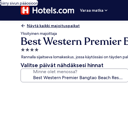
Siirry sivun pääosioon
Varaa matka
Näytä kaikki majoituspaikat
Yksityinen majoittaja
Best Western Premier 
4.0
tähden
Rannalla sijaitseva lomakeskus, jossa käytössäsi on täyden pa
majoituspaikka
Valitse päivät nähdäksesi hinnat
Minne olet menossa?
Majoituspaikan
Best
Western
Premier
Bangtao