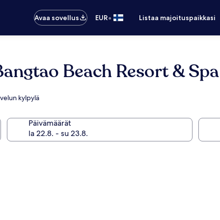
•
Avaa sovellus
EUR
Listaa majoituspaikkasi
Bangtao Beach Resort & Spa
lvelun kylpylä
Päivämäärät