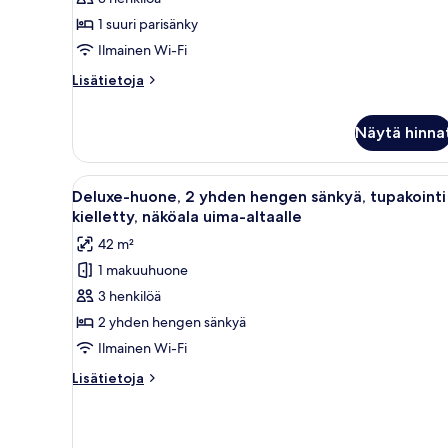
parisänky,
1 suuri parisänky
tupakointi
Ilmainen Wi-Fi
kielletty,
näköala
Lisätietoja
Lisätietoja
huoneesta
uima-
Deluxe-
altaalle
Näytä hinna
huone,
kuvat
1
suuri
Avaa
Hotellihuone, jossa on sänky, y
parisänky,
6
Deluxe-huone, 2 yhden hengen sänkyä, tupakointi
tupakointi
kaikki
kielletty, näköala uima-altaalle
kielletty,
huonetyypin
näköala
42 m²
Deluxe-
uima-
1 makuuhuone
huone,
altaalle
3 henkilöä
2
yhden
2 yhden hengen sänkyä
hengen
Ilmainen Wi-Fi
sänkyä,
Lisätietoja
Lisätietoja
tupakointi
huoneesta
kielletty,
Deluxe-
huone,
näköala