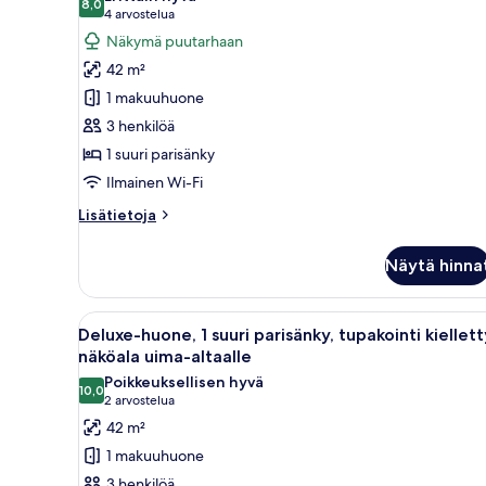
8,0
Deluxe-
8,0 kautta 10
(4
4 arvostelua
huone,
arvostelua)
Näkymä puutarhaan
1
42 m²
suuri
1 makuuhuone
parisänky,
3 henkilöä
parveke,
1 suuri parisänky
meren
Ilmainen Wi-Fi
rannalla
kuvat
Lisätietoja
Lisätietoja
huoneesta
Deluxe-
Näytä hinna
huone,
1
suuri
Avaa
Hotellihuone, jossa on suuri sän
7
parisänky,
Deluxe-huone, 1 suuri parisänky, tupakointi kiellett
kaikki
parveke,
näköala uima-altaalle
meren
huonetyypin
Poikkeuksellisen hyvä
rannalla
10,0
Deluxe-
10,0 kautta 10
(2
2 arvostelua
huone,
arvostelua)
42 m²
1
1 makuuhuone
suuri
3 henkilöä