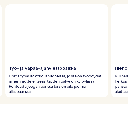
Työ- ja vapaa-ajanviettopaikka
Hienos
Hoida työasiat kokoushuoneissa, joissa on työpöydät,
Kulinar
ja hemmottele itseäsi täyden palvelun kylpylässä.
herkuis
Rentoudu joogan parissa tai siemaile juomia
parissa
allasbaarissa.
aloitta