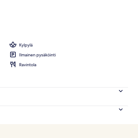
lasta, aurinkovarjoja, aurinkotuoleja
Kylpylä
Ilmainen pysäköinti
Ravintola