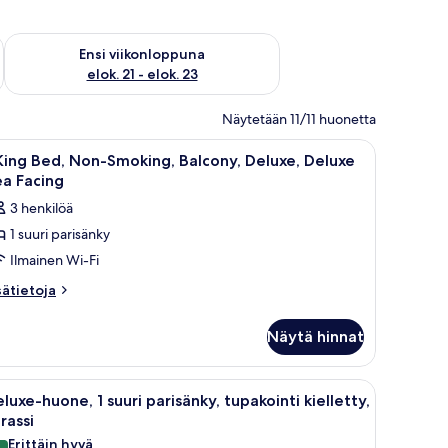
ok. 14 - elok. 16
Tarkista ensi viikonlopun saatavuus elok. 21 - elok. 23
Ensi viikonloppuna
elok. 21 - elok. 23
Näytetään 11/11 huonetta
yöpöytä, tuoli ja näkymä ulos.
vaa
Tallelokero huoneessa, työpöytä, pimennysverh
8
King Bed, Non-Smoking, Balcony, Deluxe, Deluxe
ikki
a Facing
uonetyypin
3 henkilöä
1 suuri parisänky
ing
Ilmainen Wi-Fi
ed,
on-
sätietoja
sätietoja
oneesta
moking,
alcony,
Näytä hinnat
ng
eluxe,
d,
eluxe
on-
öpöytä, televisio ja parveke, jolta on näkymä palmuille.
vaa
Hotellihuone, jossa on sänky, työpöytä ja telev
8
oking,
ea
luxe-huone, 1 suuri parisänky, tupakointi kielletty,
ikki
lcony,
rassi
acing
luxe,
uonetyypin
Erittäin hyvä