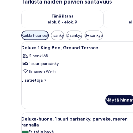
Tarkista näiden päivien saatavuus
Tarkista tämän illan saatavuus elok. 8 - elok. 9
Tarkista huomi
Tänä iltana
elok. 8 - elok. 9
el
Huoneille
Kaikki huoneet
1 sänky
2 sänkyä
3+ sänkyä
saatavilla
Avaa
Hotellihuone, jossa on sänky, t
olevia
25
Deluxe 1 King Bed, Ground Terrace
kaikki
suodattimia
2 henkilöä
huonetyypin
1 suuri parisänky
Deluxe
1
Ilmainen Wi-Fi
King
Lisätietoja
Lisätietoja
Bed,
huoneesta
Deluxe
Ground
1
Terrace
Näytä hinna
King
kuvat
Bed,
Ground
Avaa
Hotellihuone, jossa on suuri sä
Terrace
7
Deluxe-huone, 1 suuri parisänky, parveke, meren
kaikki
rannalla
huonetyypin
Erittäin hyvä