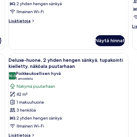
hengen
ki
2 yhden hengen sänkyä
sänkyä,
k
Ilmainen Wi-Fi
tupakointi
Lisätietoja
Lisätietoja
kielletty,
huoneesta
Li
Li
terassi
Deluxe-
hu
huone,
Pe
kuvat
t
Näytä hinnat
2
us
yhden
sä
hengen
tu
öpöytä, lamppu ja tuoli.
Avaa
Moderni kylpyhuone, jossa on suuri peil
10
sänkyä,
ki
Deluxe-huone, 2 yhden hengen sänkyä, tupakointi
kaikki
tupakointi
kielletty, näköala puutarhaan
kielletty,
huonetyypin
Poikkeuksellisen hyvä
terassi
10,0
Deluxe-
10,0 kautta 10
(1
1 arvostelu
huone,
arvostelu)
Näkymä puutarhaan
2
42 m²
yhden
1 makuuhuone
hengen
3 henkilöä
sänkyä,
2 yhden hengen sänkyä
tupakointi
Ilmainen Wi-Fi
kielletty,
näköala
Lisätietoja
Lisätietoja