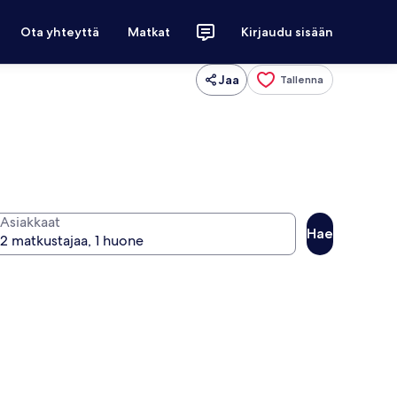
Ota yhteyttä
Matkat
Kirjaudu sisään
Jaa
Tallenna
Asiakkaat
Hae