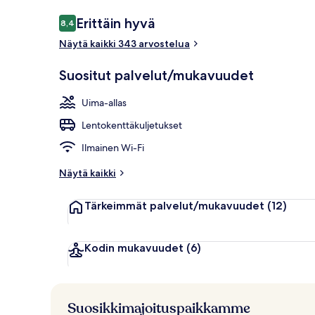
Arvostelut
Erittäin hyvä
8,4
8,4 kautta 10.
Näytä kaikki 343 arvostelua
2 ulkouima-al
Suositut palvelut/mukavuudet
Uima-allas
Lentokenttäkuljetukset
Ilmainen Wi-Fi
Näytä kaikki
Tärkeimmät palvelut/mukavuudet
(12)
Kodin mukavuudet
(6)
Suosikkimajoituspaikkamme