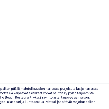
2 ulkouima-a
aikan päällä mahdollisuuden harrastaa purjelautailua ja harrastaa
mmottelua kaipaavat asiakkaat voivat nauttia kylpylän tarjoamista
he Beach Restaurant, yksi 2 ravintolasta, tarjoilee aamiaisen,
2 ravintolaa, 
ngea, allasbaari ja kuntokeskus. Matkailijat pitävät majoituspaikan