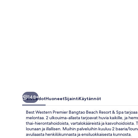
Beach
Resort
&
Spa
valokuvagalleria
148+
Yleistiedot
Huoneet
Sijainti
Käytännöt
Best Western Premier Bangtao Beach Resort & Spa tarjoaa p
melontaa. 2 ulkouima-allasta tarjoavat huvia kaikille, ja he
thai-hierontahoidoista, vartalokääreistä ja kasvohoidoista. T
lounaan ja illallisen. Muihin palveluihin kuuluu 2 baaria/lou
avuliaasta henkilökunnasta ja ensiluokkaisesta kunnosta.