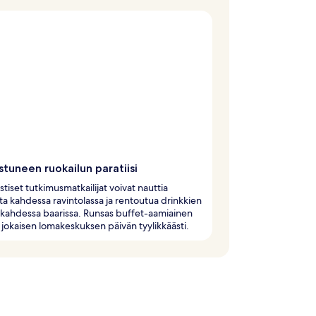
tuneen ruokailun paratiisi
istiset tutkimusmatkailijat voivat nauttia
ta kahdessa ravintolassa ja rentoutua drinkkien
 kahdessa baarissa. Runsas buffet-aamiainen
a jokaisen lomakeskuksen päivän tyylikkäästi.