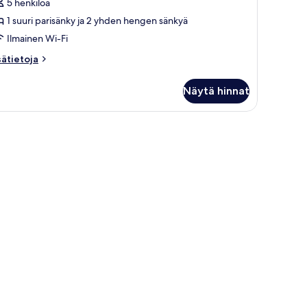
5 henkilöä
elletty
1 suuri parisänky ja 2 yhden hengen sänkyä
uvat
Ilmainen Wi-Fi
sätietoja
sätietoja
oneesta
rhehuone,
Näytä hinnat
eita
nkyjä,
pakointi
i, pesuallas ja suihkutila.
elletty