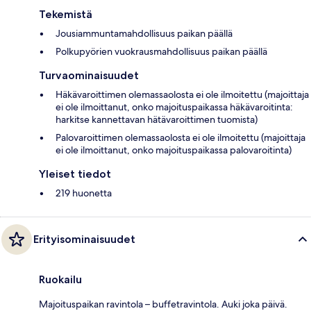
Tekemistä
Jousiammuntamahdollisuus paikan päällä
Polkupyörien vuokrausmahdollisuus paikan päällä
Turvaominaisuudet
Häkävaroittimen olemassaolosta ei ole ilmoitettu (majoittaja
ei ole ilmoittanut, onko majoituspaikassa häkävaroitinta:
harkitse kannettavan hätävaroittimen tuomista)
Palovaroittimen olemassaolosta ei ole ilmoitettu (majoittaja
ei ole ilmoittanut, onko majoituspaikassa palovaroitinta)
Yleiset tiedot
219 huonetta
Erityisominaisuudet
Ruokailu
Majoituspaikan ravintola – buffetravintola. Auki joka päivä.