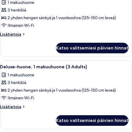
1 makuuhuone
huonetyypin
3 henkilöä
Deluxe-
huone,
2 yhden hengen sänkyä ja 1 vuodesohva (125–150 cm leveä)
1
Ilmainen Wi-Fi
makuuhuone
Lisätietoja
Lisätietoja
(2
huoneesta
Adults
Deluxe-
Katso valitsemiesi päivien hinnat
huone,
+1
1
Child)
makuuhuone
Avaa
Moderni, pelkistetty olohuone, jossa o
kuvat
21
(2
Deluxe-huone, 1 makuuhuone (3 Adults)
kaikki
Adults
1 makuuhuone
+1
huonetyypin
Child)
3 henkilöä
Deluxe-
huone,
2 yhden hengen sänkyä ja 1 vuodesohva (125–150 cm leveä)
1
Ilmainen Wi-Fi
makuuhuone
Lisätietoja
Lisätietoja
(3
huoneesta
Adults)
Deluxe-
Katso valitsemiesi päivien hinnat
huone,
kuvat
1