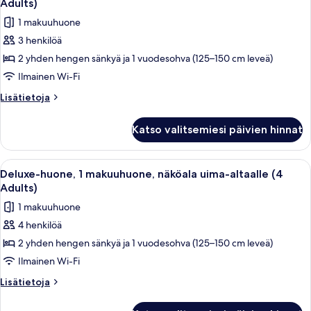
1
Adults)
altaalle
huonetyypin
Child)
1 makuuhuone
(3
Deluxe-
kuvat
Adults
3 henkilöä
huone,
+
2 yhden hengen sänkyä ja 1 vuodesohva (125–150 cm leveä)
1
1
Child)
makuuhuone,
Ilmainen Wi-Fi
näköala
Lisätietoja
Lisätietoja
uima-
huoneesta
Deluxe-
altaalle
Katso valitsemiesi päivien hinnat
huone,
(3
1
Adults)
makuuhuone,
Avaa
Parveke, jolta on näkymä uima-altaalle
21
kuvat
näköala
Deluxe-huone, 1 makuuhuone, näköala uima-altaalle (4
kaikki
uima-
Adults)
altaalle
huonetyypin
1 makuuhuone
(3
Deluxe-
Adults)
4 henkilöä
huone,
2 yhden hengen sänkyä ja 1 vuodesohva (125–150 cm leveä)
1
makuuhuone,
Ilmainen Wi-Fi
näköala
Lisätietoja
Lisätietoja
uima-
huoneesta
Deluxe-
altaalle