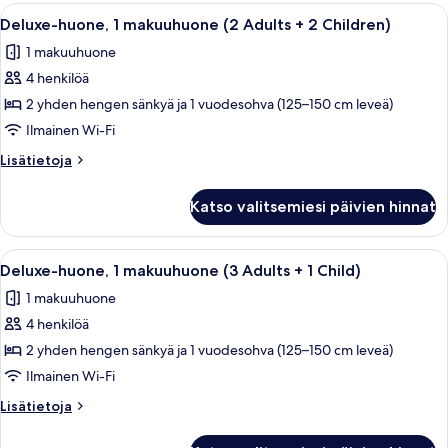
makuuhuone
Avaa
Moderni, pelkistetty olohuone, jossa o
21
(3
Deluxe-huone, 1 makuuhuone (2 Adults + 2 Children)
kaikki
Adults)
1 makuuhuone
huonetyypin
4 henkilöä
Deluxe-
huone,
2 yhden hengen sänkyä ja 1 vuodesohva (125–150 cm leveä)
1
Ilmainen Wi-Fi
makuuhuone
Lisätietoja
Lisätietoja
(2
huoneesta
Adults
Deluxe-
Katso valitsemiesi päivien hinnat
huone,
+
1
2
makuuhuone
Avaa
Moderni hotellihuone, jossa on marmori
Children)
21
(2
Deluxe-huone, 1 makuuhuone (3 Adults + 1 Child)
kaikki
Adults
kuvat
1 makuuhuone
+
huonetyypin
2
4 henkilöä
Deluxe-
Children)
huone,
2 yhden hengen sänkyä ja 1 vuodesohva (125–150 cm leveä)
1
Ilmainen Wi-Fi
makuuhuone
Lisätietoja
Lisätietoja
(3
huoneesta
Adults
Deluxe-