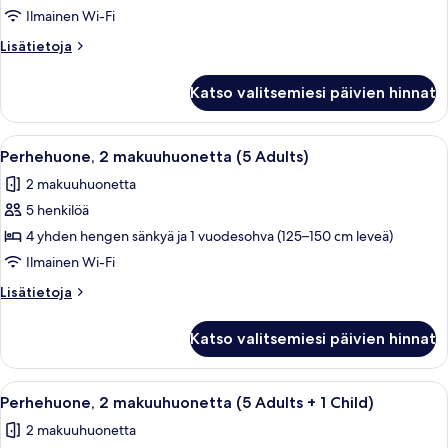
makuuhuonetta
Ilmainen Wi-Fi
(4
Lisätietoja
Lisätietoja
Adults
huoneesta
+
Perhehuone,
Katso valitsemiesi päivien hinnat
2
2
makuuhuonetta
Children)
(4
Avaa
Moderni olohuone, jossa on seinälle as
kuvat
13
Adults
Perhehuone, 2 makuuhuonetta (5 Adults)
kaikki
+
2 makuuhuonetta
2
huonetyypin
Children)
5 henkilöä
Perhehuone,
2
4 yhden hengen sänkyä ja 1 vuodesohva (125–150 cm leveä)
makuuhuonetta
Ilmainen Wi-Fi
(5
Lisätietoja
Lisätietoja
Adults)
huoneesta
kuvat
Perhehuone,
Katso valitsemiesi päivien hinnat
2
makuuhuonetta
(5
Avaa
Moderni olohuone, jossa on seinälle as
11
Adults)
Perhehuone, 2 makuuhuonetta (5 Adults + 1 Child)
kaikki
2 makuuhuonetta
huonetyypin