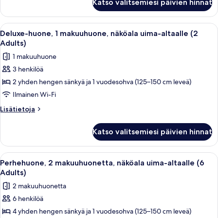
Katso valitsemiesi päivien hinnat
huone,
(4
1
Adults)
makuuhuone,
Avaa
Parveke, jolta on näkymä uima-altaalle
20
kuvat
näköala
Deluxe-huone, 1 makuuhuone, näköala uima-altaalle (2
kaikki
uima-
Adults)
altaalle
huonetyypin
1 makuuhuone
(4
Deluxe-
Adults)
3 henkilöä
huone,
2 yhden hengen sänkyä ja 1 vuodesohva (125–150 cm leveä)
1
makuuhuone,
Ilmainen Wi-Fi
näköala
Lisätietoja
Lisätietoja
uima-
huoneesta
Deluxe-
altaalle
Katso valitsemiesi päivien hinnat
huone,
(2
1
Adults)
makuuhuone,
Avaa
Parveke, jolta on näkymä uima-altaalle,
13
kuvat
näköala
Perhehuone, 2 makuuhuonetta, näköala uima-altaalle (6
kaikki
uima-
Adults)
altaalle
huonetyypin
2 makuuhuonetta
(2
Perhehuone,
Adults)
6 henkilöä
2
4 yhden hengen sänkyä ja 1 vuodesohva (125–150 cm leveä)
makuuhuonetta,