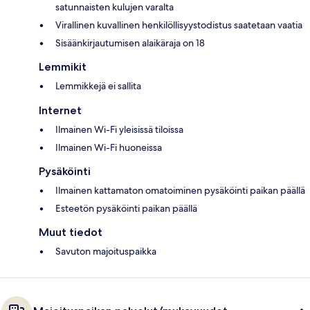
satunnaisten kulujen varalta
Virallinen kuvallinen henkilöllisyystodistus saatetaan vaatia
Sisäänkirjautumisen alaikäraja on 18
Lemmikit
Lemmikkejä ei sallita
Internet
Ilmainen Wi-Fi yleisissä tiloissa
Ilmainen Wi-Fi huoneissa
Pysäköinti
Ilmainen kattamaton omatoiminen pysäköinti paikan päällä
Esteetön pysäköinti paikan päällä
Muut tiedot
Savuton majoituspaikka