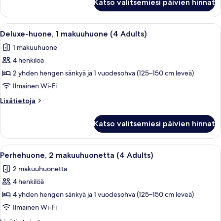
Katso valitsemiesi päivien hinnat
huone,
+
1
1
makuuhuone
Avaa
Moderni hotellihuone, jossa on marmori
Child)
21
(3
Deluxe-huone, 1 makuuhuone (4 Adults)
kaikki
Adults
kuvat
1 makuuhuone
+
huonetyypin
1
4 henkilöä
Deluxe-
Child)
huone,
2 yhden hengen sänkyä ja 1 vuodesohva (125–150 cm leveä)
1
Ilmainen Wi-Fi
makuuhuone
Lisätietoja
Lisätietoja
(4
huoneesta
Adults)
Deluxe-
Katso valitsemiesi päivien hinnat
huone,
kuvat
1
makuuhuone
Avaa
Moderni olohuone, jossa on seinälle as
13
(4
Perhehuone, 2 makuuhuonetta (4 Adults)
kaikki
Adults)
2 makuuhuonetta
huonetyypin
4 henkilöä
Perhehuone,
2
4 yhden hengen sänkyä ja 1 vuodesohva (125–150 cm leveä)
makuuhuonetta
Ilmainen Wi-Fi
(4