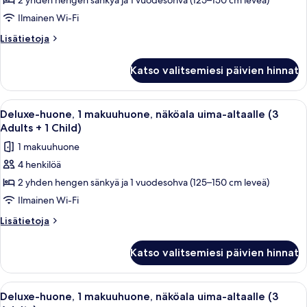
2 yhden hengen sänkyä ja 1 vuodesohva (125–150 cm leveä)
1
2
Children)
makuuhuone,
Ilmainen Wi-Fi
näköala
Lisätietoja
Lisätietoja
uima-
huoneesta
Deluxe-
altaalle
Katso valitsemiesi päivien hinnat
huone,
(2
1
Adults
makuuhuone,
Avaa
Parveke, jolta on näkymä uima-altaalle
21
+1
näköala
Deluxe-huone, 1 makuuhuone, näköala uima-altaalle (3
kaikki
uima-
Child)
Adults + 1 Child)
altaalle
huonetyypin
kuvat
1 makuuhuone
(2
Deluxe-
Adults
4 henkilöä
huone,
+1
2 yhden hengen sänkyä ja 1 vuodesohva (125–150 cm leveä)
1
Child)
makuuhuone,
Ilmainen Wi-Fi
näköala
Lisätietoja
Lisätietoja
uima-
huoneesta
Deluxe-
altaalle
Katso valitsemiesi päivien hinnat
huone,
(3
1
Adults
makuuhuone,
Avaa
Parveke, jolta on näkymä uima-altaalle
21
+
näköala
Deluxe-huone, 1 makuuhuone, näköala uima-altaalle (3
kaikki
uima-