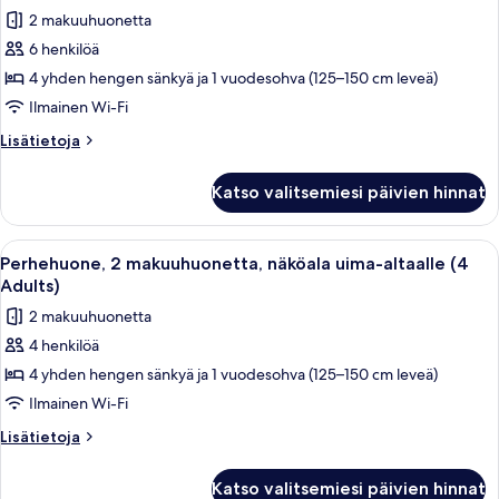
(5
huonetyypin
2 makuuhuonetta
Adults)
Perhehuone,
6 henkilöä
2
4 yhden hengen sänkyä ja 1 vuodesohva (125–150 cm leveä)
makuuhuonetta,
näköala
Ilmainen Wi-Fi
uima-
Lisätietoja
Lisätietoja
altaalle
huoneesta
Perhehuone,
(5
Katso valitsemiesi päivien hinnat
2
Adults
makuuhuonetta,
+
näköala
Avaa
Parveke, jolta on näkymä uima-altaalle,
13
1
uima-
Perhehuone, 2 makuuhuonetta, näköala uima-altaalle (4
kaikki
altaalle
Child)
Adults)
(5
huonetyypin
kuvat
2 makuuhuonetta
Adults
Perhehuone,
+
4 henkilöä
2
1
4 yhden hengen sänkyä ja 1 vuodesohva (125–150 cm leveä)
makuuhuonetta,
Child)
näköala
Ilmainen Wi-Fi
uima-
Lisätietoja
Lisätietoja
altaalle
huoneesta
Perhehuone,
(4
Katso valitsemiesi päivien hinnat
2