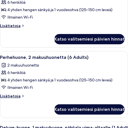
6 henkilöä
Perhehuone,
2
4 yhden hengen sänkyä ja 1 vuodesohva (125–150 cm leveä)
makuuhuonetta
Ilmainen Wi-Fi
(5
Lisätietoja
Lisätietoja
Adults
huoneesta
+
Perhehuone,
Katso valitsemiesi päivien hinnat
2
1
makuuhuonetta
Child)
(5
Avaa
Moderni olohuone, jossa on seinälle as
kuvat
11
Adults
Perhehuone, 2 makuuhuonetta (6 Adults)
kaikki
+
2 makuuhuonetta
1
huonetyypin
Child)
6 henkilöä
Perhehuone,
2
4 yhden hengen sänkyä ja 1 vuodesohva (125–150 cm leveä)
makuuhuonetta
Ilmainen Wi-Fi
(6
Lisätietoja
Lisätietoja
Adults)
huoneesta
kuvat
Perhehuone,
Katso valitsemiesi päivien hinnat
2
makuuhuonetta
(6
Avaa
Parveke, jolta on näkymä uima-altaalle
21
Adults)
Deluxe-huone, 1 makuuhuone, näköala uima-altaalle (1 Adult