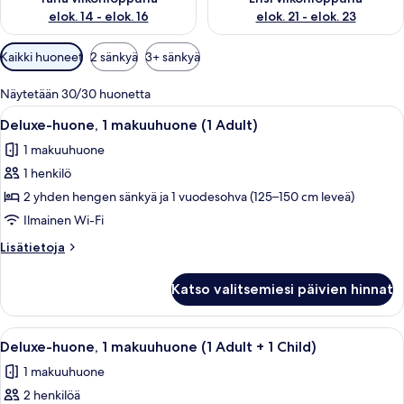
elok. 14 - elok. 16
elok. 21 - elok. 23
Huoneille
Kaikki huoneet
2 sänkyä
3+ sänkyä
saatavilla
olevia
Näytetään 30/30 huonetta
suodattimia
Avaa
Moderni, pelkistetty olohuone, jossa o
22
Deluxe-huone, 1 makuuhuone (1 Adult)
kaikki
1 makuuhuone
huonetyypin
1 henkilö
Deluxe-
huone,
2 yhden hengen sänkyä ja 1 vuodesohva (125–150 cm leveä)
1
Ilmainen Wi-Fi
makuuhuone
Lisätietoja
Lisätietoja
(1
huoneesta
Adult)
Deluxe-
Katso valitsemiesi päivien hinnat
huone,
kuvat
1
makuuhuone
Avaa
Moderni, pelkistetty olohuone, jossa o
21
(1
Deluxe-huone, 1 makuuhuone (1 Adult + 1 Child)
kaikki
Adult)
1 makuuhuone
huonetyypin
2 henkilöä
Deluxe-