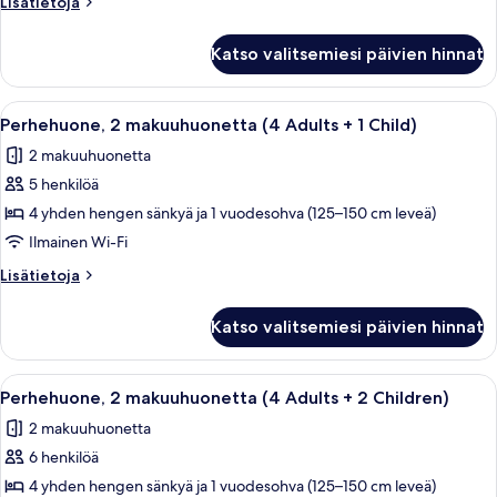
Lisätietoja
Lisätietoja
Adults)
huoneesta
kuvat
Perhehuone,
Katso valitsemiesi päivien hinnat
2
makuuhuonetta
(4
Avaa
Moderni olohuone, jossa on seinälle as
14
Adults)
Perhehuone, 2 makuuhuonetta (4 Adults + 1 Child)
kaikki
2 makuuhuonetta
huonetyypin
5 henkilöä
Perhehuone,
2
4 yhden hengen sänkyä ja 1 vuodesohva (125–150 cm leveä)
makuuhuonetta
Ilmainen Wi-Fi
(4
Lisätietoja
Lisätietoja
Adults
huoneesta
+
Perhehuone,
Katso valitsemiesi päivien hinnat
2
1
makuuhuonetta
Child)
(4
Avaa
Moderni olohuone, jossa on seinälle as
kuvat
13
Adults
Perhehuone, 2 makuuhuonetta (4 Adults + 2 Children)
kaikki
+
2 makuuhuonetta
1
huonetyypin
Child)
6 henkilöä
Perhehuone,
2
4 yhden hengen sänkyä ja 1 vuodesohva (125–150 cm leveä)