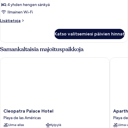
kuvat
4 yhden hengen sänkyä
Ilmainen Wi-Fi
Lisätietoja
Lisätietoja
huoneesta
Perheparitalo
Katso valitsemiesi päivien hinnat
Samankaltaisia majoituspaikkoja
Cleopatra Palace Hotel
Aparthot
Cleopatra
Apartho
Cleopatra Palace Hotel
Aparth
Palace
Parque
Playa de las Américas
Playa de
Hotel
Santiag
Uima-allas
Kylpylä
Uima-a
Playa
IV