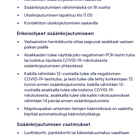
Sisäänkirjautumisen vähimmäisikä on 18 vuotta
Uloskirjautuminen tapahtuu klo 11.00
Kontaktiton uloskirjautuminen saatavilla
Erikoisohjeet sisäänkirjautumiseen
Vastaanoton henkilökunta ottaa saapuvat asiakkaat vastaan
paikan päällä
Asiakkaiden tulee näyttää joko negatiivinen PCR-testin tulos
tai todistus täydestä COVID-19-rokotuksesta
sisäänkirjautumisen yhteydessä
Kaikilla vähintään 12-vuotiailla tulee olla negatiivinen
COVID-19-testitulos, ja testi tulee olla tehty korkeintaan 72
tunnin ennen sisäänkirjautumista; kaikilla vähintään 12-
vuotiailla asiakkailla tulee olla todistus COVID-19-
rokotuksesta; asiakkailla tulee olla kaikki rokotusannokset
vähintään 14 päivää ennen sisäänkirjautumista
Majoituspaikan antamien tietojen käännöksissä on saatettu
käyttää automatisoituja käännöstyökaluja
Sisäänkirjautumisen vaatimukset
Luottokortti, pankkikortti tai käteistakuumaksu vaaditaan