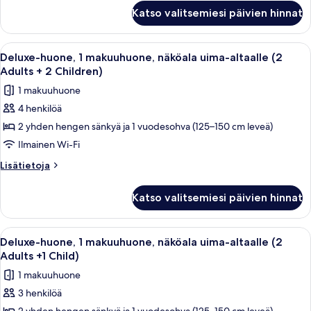
Deluxe-
altaalle
Katso valitsemiesi päivien hinnat
huone,
(1
1
Adult)
makuuhuone,
Avaa
Parveke, jolta on näkymä uima-altaalle
21
kuvat
näköala
Deluxe-huone, 1 makuuhuone, näköala uima-altaalle (2
kaikki
uima-
Adults + 2 Children)
altaalle
huonetyypin
1 makuuhuone
(1
Deluxe-
Adult)
4 henkilöä
huone,
2 yhden hengen sänkyä ja 1 vuodesohva (125–150 cm leveä)
1
makuuhuone,
Ilmainen Wi-Fi
näköala
Lisätietoja
Lisätietoja
uima-
huoneesta
Deluxe-
altaalle
Katso valitsemiesi päivien hinnat
huone,
(2
1
Adults
makuuhuone,
Avaa
Parveke, jolta on näkymä uima-altaalle
21
+
näköala
Deluxe-huone, 1 makuuhuone, näköala uima-altaalle (2
kaikki
uima-
2
Adults +1 Child)
altaalle
huonetyypin
Children)
1 makuuhuone
(2
Deluxe-
kuvat
Adults
3 henkilöä
huone,
+