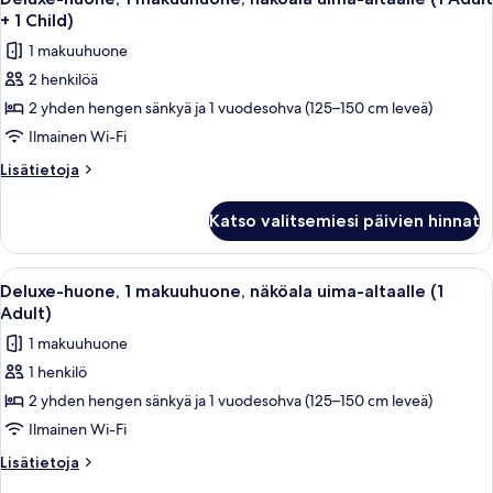
kaikki
+ 1 Child)
huonetyypin
1 makuuhuone
Deluxe-
2 henkilöä
huone,
2 yhden hengen sänkyä ja 1 vuodesohva (125–150 cm leveä)
1
makuuhuone,
Ilmainen Wi-Fi
näköala
Lisätietoja
Lisätietoja
uima-
huoneesta
Deluxe-
altaalle
Katso valitsemiesi päivien hinnat
huone,
(1
1
Adult
makuuhuone,
Avaa
Parveke, jolta on näkymä uima-altaalle
21
+
näköala
Deluxe-huone, 1 makuuhuone, näköala uima-altaalle (1
kaikki
uima-
1
Adult)
altaalle
huonetyypin
Child)
1 makuuhuone
(1
Deluxe-
kuvat
Adult
1 henkilö
huone,
+
2 yhden hengen sänkyä ja 1 vuodesohva (125–150 cm leveä)
1
1
Child)
makuuhuone,
Ilmainen Wi-Fi
näköala
Lisätietoja
Lisätietoja
uima-
huoneesta