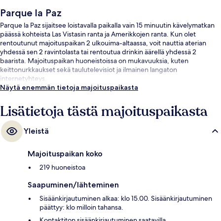
Parque la Paz
Parque la Paz sijaitsee loistavalla paikalla vain 15 minuutin kävelymatkan
päässä kohteista Las Vistasin ranta ja Amerikkojen ranta. Kun olet
rentoutunut majoituspaikan 2 ulkouima-altaassa, voit nauttia aterian
yhdessä sen 2 ravintolasta tai rentoutua drinkin äärellä yhdessä 2
baarista. Majoituspaikan huoneistoissa on mukavuuksia, kuten
keittonurkkaukset sekä taulutelevisiot ja ilmainen langaton
internetyhteys.
Näytä enemmän tietoja majoituspaikasta
Lisätietoja tästä majoituspaikasta
Yleistä
Majoituspaikan koko
219 huoneistoa
Saapuminen/lähteminen
Sisäänkirjautuminen alkaa: klo 15.00. Sisäänkirjautuminen
päättyy: klo milloin tahansa.
Kontaktiton sisäänkirjautuminen saatavilla