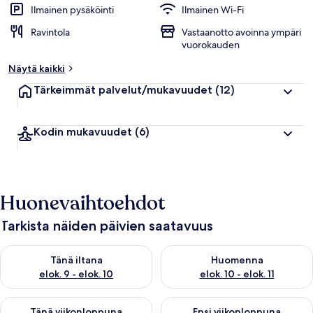
Ilmainen pysäköinti
Ilmainen Wi-Fi
Ravintola
Vastaanotto avoinna ympäri
vuorokauden
Näytä kaikki
Tärkeimmät palvelut/mukavuudet
(12)
Kodin mukavuudet
(6)
Huonevaihtoehdot
Tarkista näiden päivien saatavuus
Tarkista tämän illan saatavuus elok. 9 - elok. 10
Tarkista huomisen saatavuus elo
Tänä iltana
Huomenna
elok. 9 - elok. 10
elok. 10 - elok. 11
Tarkista tämän viikonlopun saatavuus elok. 14 - elok. 16
Tarkista ensi viikonlopun saata
Tänä viikonloppuna
Ensi viikonloppuna