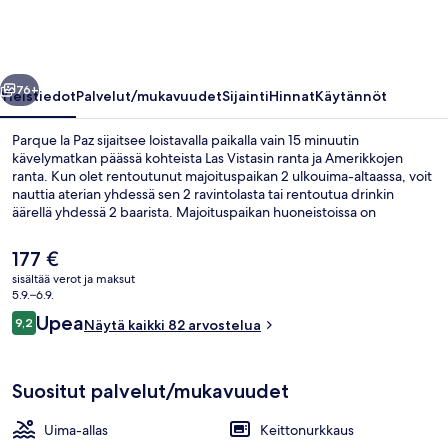
llinen
Seuraava
76+
Yleistiedot
Palvelut/mukavuudet
Sijainti
Hinnat
Käytännöt
Parque la Paz sijaitsee loistavalla paikalla vain 15 minuutin
kävelymatkan päässä kohteista Las Vistasin ranta ja Amerikkojen
ranta. Kun olet rentoutunut majoituspaikan 2 ulkouima-altaassa, voit
nauttia aterian yhdessä sen 2 ravintolasta tai rentoutua drinkin
äärellä yhdessä 2 baarista. Majoituspaikan huoneistoissa on
mukavuuksia, kuten keittonurkkaukset sekä taulutelevisiot ja
ilmainen langaton internetyhteys.
Nykyinen
177 €
hinta
sisältää verot ja maksut
on
5.9.–6.9.
2 ulkouima-allasta, aurinkotuoleja
177 €
Arvostelut
Upea
9,2
Näytä kaikki 82 arvostelua
9,2 kautta 10.
Suositut palvelut/mukavuudet
Uima-allas
Keittonurkkaus