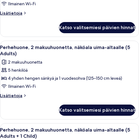
näköala
Ilmainen Wi-Fi
uima-
Lisätietoja
Lisätietoja
altaalle
huoneesta
Perhehuone,
(6
Katso valitsemiesi päivien hinnat
2
Adults)
makuuhuonetta,
kuvat
näköala
Avaa
Parveke, jolta on näkymä uima-altaalle,
13
uima-
Perhehuone, 2 makuuhuonetta, näköala uima-altaalle (5
kaikki
altaalle
Adults)
(6
huonetyypin
2 makuuhuonetta
Adults)
Perhehuone,
5 henkilöä
2
4 yhden hengen sänkyä ja 1 vuodesohva (125–150 cm leveä)
makuuhuonetta,
näköala
Ilmainen Wi-Fi
uima-
Lisätietoja
Lisätietoja
altaalle
huoneesta
Perhehuone,
(5
Katso valitsemiesi päivien hinnat
2
Adults)
makuuhuonetta,
kuvat
näköala
Avaa
Parveke, jolta on näkymä uima-altaalle,
13
uima-
Perhehuone, 2 makuuhuonetta, näköala uima-altaalle (5
kaikki
altaalle
Adults + 1 Child)