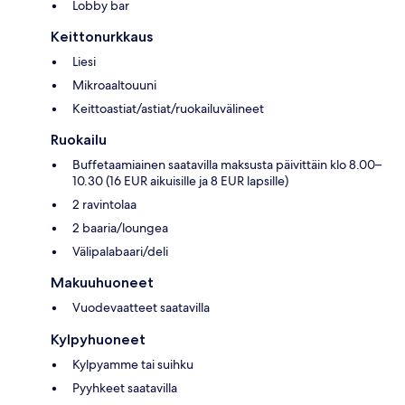
Lobby bar
Keittonurkkaus
Liesi
Mikroaaltouuni
Keittoastiat/astiat/ruokailuvälineet
Ruokailu
Buffetaamiainen saatavilla maksusta päivittäin klo 8.00–
10.30 (16 EUR aikuisille ja 8 EUR lapsille)
2 ravintolaa
2 baaria/loungea
Välipalabaari/deli
Makuuhuoneet
Vuodevaatteet saatavilla
Kylpyhuoneet
Kylpyamme tai suihku
Pyyhkeet saatavilla