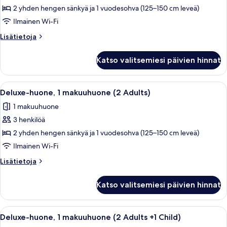
huone,
2 yhden hengen sänkyä ja 1 vuodesohva (125–150 cm leveä)
1
Ilmainen Wi-Fi
makuuhuone
Lisätietoja
Lisätietoja
(1
huoneesta
Adult
Deluxe-
Katso valitsemiesi päivien hinnat
huone,
+
1
1
makuuhuone
Avaa
Moderni, pelkistetty olohuone, jossa o
Child)
21
(1
Deluxe-huone, 1 makuuhuone (2 Adults)
kaikki
Adult
kuvat
1 makuuhuone
+
huonetyypin
1
3 henkilöä
Deluxe-
Child)
huone,
2 yhden hengen sänkyä ja 1 vuodesohva (125–150 cm leveä)
1
Ilmainen Wi-Fi
makuuhuone
Lisätietoja
Lisätietoja
(2
huoneesta
Adults)
Deluxe-
Katso valitsemiesi päivien hinnat
huone,
kuvat
1
makuuhuone
Avaa
Moderni, pelkistetty olohuone, jossa o
20
(2
Deluxe-huone, 1 makuuhuone (2 Adults +1 Child)
kaikki
Adults)