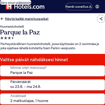
Siirry sivun pääosioon
Hanki sovellus
Näytä kaikki majoituspaikat
Huoneistohotelli
Parque la Paz
3.5
tähden
Perheystävällinen huoneistohotelli, jossa käytössäsi on 2 ravintolaa ja
majoituspaikka
joka sijaitsee lähellä kohdetta Siam Parkin vesipuisto
Valitse päivät nähdäksesi hinnat
Minne olet menossa?
Päivämäärät
Asiakkaat