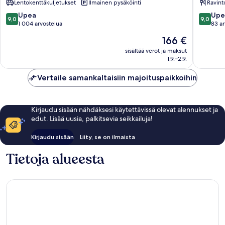
Lentokenttäkuljetukset
Ilmainen pysäköinti
Ravint
de
Playa
las
de
9.0
9.0
Upea
Upe
9,0
9,0
Américas
las
kautta
kautta
1 004 arvostelua
83 ar
América
10,
10,
Hinta
166 €
Upea,
Upea,
on
1 004
83
sisältää verot ja maksut
166 €
1.9.–2.9.
arvostelua
arvostel
Vertaile samankaltaisiin majoituspaikkoihin
Kirjaudu sisään nähdäksesi käytettävissä olevat alennukset ja
edut. Lisää uusia, palkitsevia seikkailuja!
Kirjaudu sisään
Liity, se on ilmaista
Tietoja alueesta