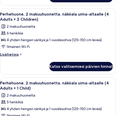
Adults)
makuuhuonetta,
kuvat
näköala
Avaa
Parveke, jolta on näkymä uima-altaalle,
13
uima-
Perhehuone, 2 makuuhuonetta, näköala uima-altaalle (4
kaikki
altaalle
Adults + 2 Children)
(4
huonetyypin
2 makuuhuonetta
Adults)
Perhehuone,
6 henkilöä
2
4 yhden hengen sänkyä ja 1 vuodesohva (125–150 cm leveä)
makuuhuonetta,
näköala
Ilmainen Wi-Fi
uima-
Lisätietoja
Lisätietoja
altaalle
huoneesta
Perhehuone,
(4
Katso valitsemiesi päivien hinnat
2
Adults
makuuhuonetta,
+
näköala
Avaa
Parveke, jolta on näkymä uima-altaalle,
13
2
uima-
Perhehuone, 2 makuuhuonetta, näköala uima-altaalle (4
kaikki
altaalle
Children)
Adults + 1 Child)
(4
huonetyypin
kuvat
2 makuuhuonetta
Adults
Perhehuone,
+
5 henkilöä
2
2
4 yhden hengen sänkyä ja 1 vuodesohva (125–150 cm leveä)
makuuhuonetta,
Children)
näköala
Ilmainen Wi-Fi