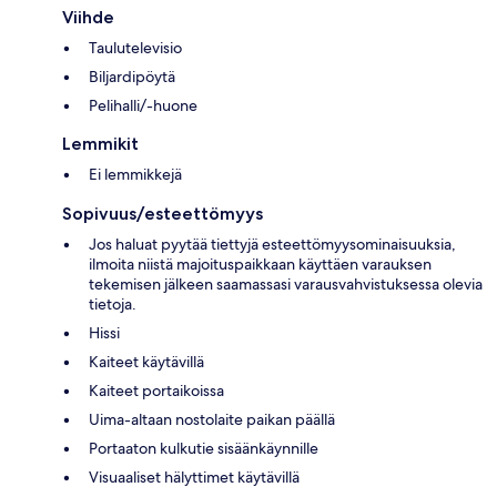
Viihde
Taulutelevisio
Biljardipöytä
Pelihalli/-huone
Lemmikit
Ei lemmikkejä
Sopivuus/esteettömyys
Jos haluat pyytää tiettyjä esteettömyysominaisuuksia,
ilmoita niistä majoituspaikkaan käyttäen varauksen
tekemisen jälkeen saamassasi varausvahvistuksessa olevia
tietoja.
Hissi
Kaiteet käytävillä
Kaiteet portaikoissa
Uima-altaan nostolaite paikan päällä
Portaaton kulkutie sisäänkäynnille
Visuaaliset hälyttimet käytävillä