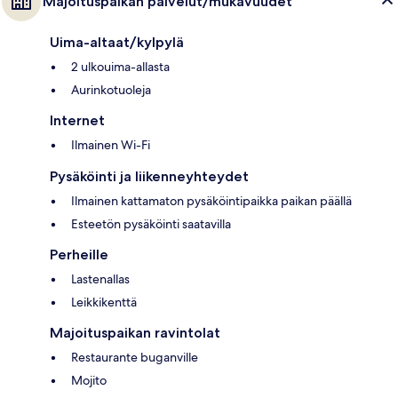
Majoituspaikan palvelut/mukavuudet
Uima-altaat/kylpylä
2 ulkouima-allasta
Aurinkotuoleja
Internet
Ilmainen Wi-Fi
Pysäköinti ja liikenneyhteydet
Ilmainen kattamaton pysäköintipaikka paikan päällä
Esteetön pysäköinti saatavilla
Perheille
Lastenallas
Leikkikenttä
Majoituspaikan ravintolat
Restaurante buganville
Mojito