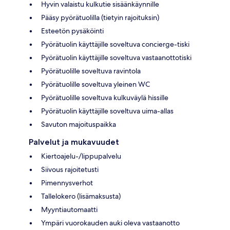
Hyvin valaistu kulkutie sisäänkäynnille
Pääsy pyörätuolilla (tietyin rajoituksin)
Esteetön pysäköinti
Pyörätuolin käyttäjille soveltuva concierge-tiski
Pyörätuolin käyttäjille soveltuva vastaanottotiski
Pyörätuolille soveltuva ravintola
Pyörätuolille soveltuva yleinen WC
Pyörätuolille soveltuva kulkuväylä hissille
Pyörätuolin käyttäjille soveltuva uima-allas
Savuton majoituspaikka
Palvelut ja mukavuudet
Kiertoajelu-/lippupalvelu
Siivous rajoitetusti
Pimennysverhot
Tallelokero (lisämaksusta)
Myyntiautomaatti
Ympäri vuorokauden auki oleva vastaanotto