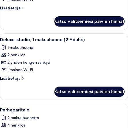
uima-
Lisätietoja
Lisätietoja
altaalle
huoneesta
Perhehuone,
(4
Katso valitsemiesi päivien hinnat
2
Adults
makuuhuonetta,
+
näköala
Avaa
Moderni hotellihuone, jossa on puulatti
5
1
uima-
Deluxe-studio, 1 makuuhuone (2 Adults)
kaikki
altaalle
Child)
1 makuuhuone
(4
huonetyypin
kuvat
Adults
2 henkilöä
Deluxe-
+
studio,
2 yhden hengen sänkyä
1
1
Child)
Ilmainen Wi-Fi
makuuhuone
Lisätietoja
Lisätietoja
(2
huoneesta
Adults)
Deluxe-
Katso valitsemiesi päivien hinnat
studio,
kuvat
1
makuuhuone
Avaa
Huone, jossa on peilit, kaksi sänkyä, p
4
(2
Perheparitalo
kaikki
Adults)
2 makuuhuonetta
huonetyypin
4 henkilöä
Perheparitalo