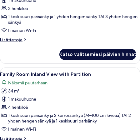
/
1 makuuhuone
Double
3 henkilöä
Room
1 keskisuuri parisänky ja 1 yhden hengen sänky TAI 3 yhden hengen
Sea
sänkyä
View
Ilmainen Wi-Fi
kuvat
Lisätietoja
Lisätietoja
huoneesta
Twin
Katso valitsemiesi päivien hinnat
/
Double
Room
Avaa
Kerrossänky valkoisilla vuodevaatteill
7
Sea
Family Room Inland View with Partition
kaikki
View
Näkymä puutarhaan
huonetyypin
34 m²
Family
Room
1 makuuhuone
Inland
4 henkilöä
View
1 keskisuuri parisänky ja 2 kerrossänkyä (74–100 cm leveää) TAI 2
with
yhden hengen sänkyä ja 1 keskisuuri parisänky
Partition
Ilmainen Wi-Fi
kuvat
Lisätietoja
Lisätietoja