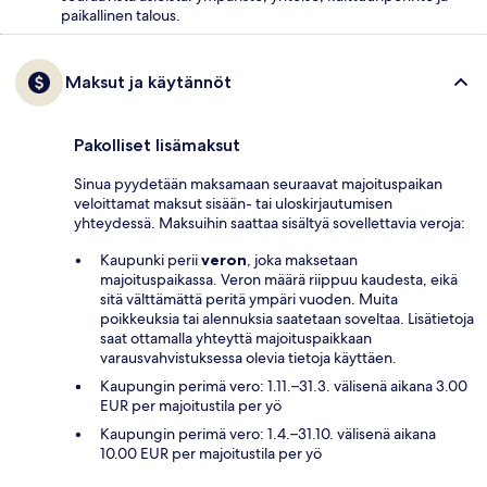
paikallinen talous.
Maksut ja käytännöt
Pakolliset lisämaksut
Sinua pyydetään maksamaan seuraavat majoituspaikan
veloittamat maksut sisään- tai uloskirjautumisen
yhteydessä. Maksuihin saattaa sisältyä sovellettavia veroja:
Kaupunki perii
veron
, joka maksetaan
majoituspaikassa. Veron määrä riippuu kaudesta, eikä
sitä välttämättä peritä ympäri vuoden. Muita
poikkeuksia tai alennuksia saatetaan soveltaa. Lisätietoja
saat ottamalla yhteyttä majoituspaikkaan
varausvahvistuksessa olevia tietoja käyttäen.
Kaupungin perimä vero: 1.11.–31.3. välisenä aikana 3.00
EUR per majoitustila per yö
Kaupungin perimä vero: 1.4.–31.10. välisenä aikana
10.00 EUR per majoitustila per yö