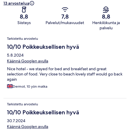
13 arvostelua
8,8
7,8
8,8
Siisteys
Palvelut/mukavuudet
Henkilökunta ja
palvelu
Arvostelut
Tarkistettu arvostelu
10/10 Poikkeuksellisen hyvä
5.8.2024
Käännä Googlen avulla
Nice hotel - we stayed for bed and breakfast and great
selection of food. Very close to beach lovely staff would go back
again
Dermot, 10 yön matka
Tarkistettu arvostelu
10/10 Poikkeuksellisen hyvä
30.7.2024
Käännä Googlen avulla