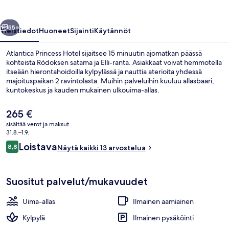
llinen
Seuraava
55+
Yleistiedot
Huoneet
Sijainti
Käytännöt
Atlantica Princess Hotel sijaitsee 15 minuutin ajomatkan päässä
kohteista Ródoksen satama ja Elli-ranta. Asiakkaat voivat hemmotella
itseään hierontahoidoilla kylpylässä ja nauttia aterioita yhdessä
majoituspaikan 2 ravintolasta. Muihin palveluihin kuuluu allasbaari,
kuntokeskus ja kauden mukainen ulkouima-allas.
Nykyinen
265 €
hinta
sisältää verot ja maksut
on
31.8.–1.9.
Kauden mukainen ulkouima-allas
265 €
Arvostelut
Loistava
8,8
Näytä kaikki 13 arvostelua
8,8 kautta 10.
Suositut palvelut/mukavuudet
Uima-allas
Ilmainen aamiainen
Kylpylä
Ilmainen pysäköinti