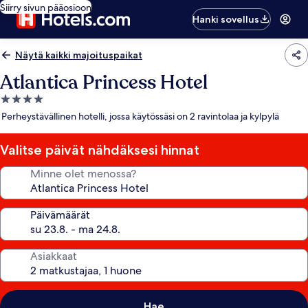
Siirry sivun pääosioon
Hanki sovellus
Näytä kaikki majoituspaikat
Atlantica Princess Hotel
4.0
tähden
Perheystävällinen hotelli, jossa käytössäsi on 2 ravintolaa ja kylpylä
majoituspaikka
Valitse päivät nähdäksesi hinnat
Minne olet menossa?
Päivämäärät
Asiakkaat
Hae