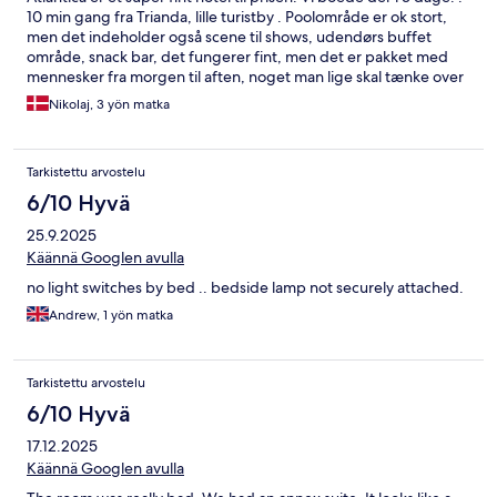
10 min gang fra Trianda, lille turistby . Poolområde er ok stort,
men det indeholder også scene til shows, udendørs buffet
område, snack bar, det fungerer fint, men det er pakket med
mennesker fra morgen til aften, noget man lige skal tænke over
hvis man godt vil ja lidt space/ ro. .personale er super
Nikolaj, 3 yön matka
serviceminded og prof. .stedet er velholdt og fint, men er lidt
outdated flere steder. . Buffet og all inklusive spiller som det
altid gør på Atlanticas hoteller.
Tarkistettu arvostelu
6/10 Hyvä
25.9.2025
Käännä Googlen avulla
no light switches by bed .. bedside lamp not securely attached.
Andrew, 1 yön matka
Tarkistettu arvostelu
6/10 Hyvä
17.12.2025
Käännä Googlen avulla