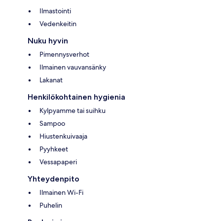
Ilmastointi
Vedenkeitin
Nuku hyvin
Pimennysverhot
Ilmainen vauvansänky
Lakanat
Henkilökohtainen hygienia
Kylpyamme tai suihku
Sampoo
Hiustenkuivaaja
Pyyhkeet
Vessapaperi
Yhteydenpito
Ilmainen Wi-Fi
Puhelin