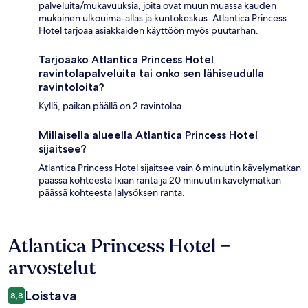
palveluita/mukavuuksia, joita ovat muun muassa kauden
mukainen ulkouima-allas ja kuntokeskus. Atlantica Princess
Hotel tarjoaa asiakkaiden käyttöön myös puutarhan.
Tarjoaako Atlantica Princess Hotel
ravintolapalveluita tai onko sen lähiseudulla
ravintoloita?
Kyllä, paikan päällä on 2 ravintolaa.
Millaisella alueella Atlantica Princess Hotel
sijaitsee?
Atlantica Princess Hotel sijaitsee vain 6 minuutin kävelymatkan
päässä kohteesta Ixian ranta ja 20 minuutin kävelymatkan
päässä kohteesta Ialysóksen ranta.
Atlantica Princess Hotel –
Arvostelut
arvostelut
Loistava
8,8