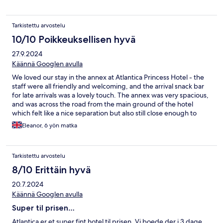
Tarkistettu arvostelu
10/10 Poikkeuksellisen hyvä
27.9.2024
Käännä Googlen avulla
We loved our stay in the annex at Atlantica Princess Hotel - the
staff were all friendly and welcoming, and the arrival snack bar
for late arrivals was a lovely touch. The annex was very spacious,
and was across the road from the main ground of the hotel
which felt like a nice separation but also still close enough to
access everything. Really enjoyed our stay!
Eleanor, 6 yön matka
Tarkistettu arvostelu
8/10 Erittäin hyvä
20.7.2024
Käännä Googlen avulla
Super til prisen…
Atlantica er et super fint hotel til prisen. Vi boede der i 3 dage. .