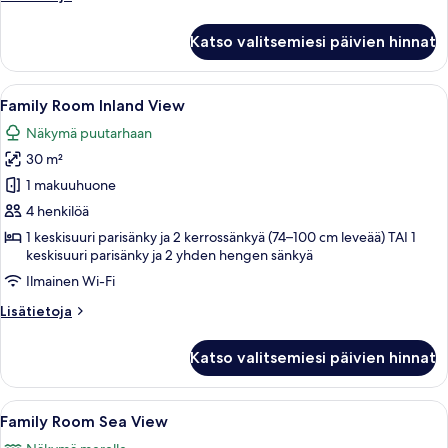
huoneesta
Family
Katso valitsemiesi päivien hinnat
Room
Inland
View
Avaa
Hotellihuone, jossa on sänky, yöpöytä, 
6
with
Family Room Inland View
kaikki
Partition
Näkymä puutarhaan
huonetyypin
30 m²
Family
Room
1 makuuhuone
Inland
4 henkilöä
View
1 keskisuuri parisänky ja 2 kerrossänkyä (74–100 cm leveää) TAI 1
kuvat
keskisuuri parisänky ja 2 yhden hengen sänkyä
Ilmainen Wi-Fi
Lisätietoja
Lisätietoja
huoneesta
Family
Katso valitsemiesi päivien hinnat
Room
Inland
View
Avaa
Hotellihuone, jossa on sänky, pieni pö
6
Family Room Sea View
kaikki