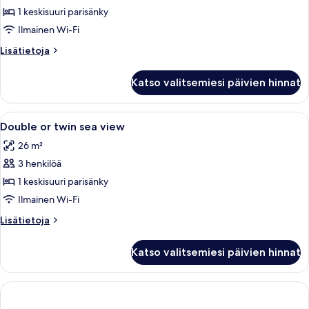
or
1 keskisuuri parisänky
twin
Ilmainen Wi-Fi
land
Lisätietoja
Lisätietoja
view
huoneesta
kuvat
Double
Katso valitsemiesi päivien hinnat
or
twin
land
Avaa
Hotellihuone, jossa on suuri sänky, ty
6
view
Double or twin sea view
kaikki
26 m²
huonetyypin
3 henkilöä
Double
or
1 keskisuuri parisänky
twin
Ilmainen Wi-Fi
sea
Lisätietoja
Lisätietoja
view
huoneesta
kuvat
Double
Katso valitsemiesi päivien hinnat
or
twin
sea
view