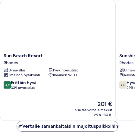
Sun Beach Resort
Sunshine 
Sun
Sunshin
Sun Beach Resort
Sunshin
Beach
Rhodes
Rhodes
Rhodes
Resort
-
Uima-allas
Pyykinpesutilat
Uima-a
Rhodes
All
Ilmainen pysäköinti
Ilmainen Wi-Fi
Ravint
Inclusiv
Rhodes
8.2
7.0
Erittäin hyvä
Hyv
8,2
7,0
kautta
kautta
339 arvostelua
295 
10,
10,
Erittäin
Hyvä,
Hinta
201 €
hyvä,
295
on
339
arvostel
sisältää verot ja maksut
201 €
arvostelua
29.8.–30.8.
Vertaile samankaltaisiin majoituspaikkoihin