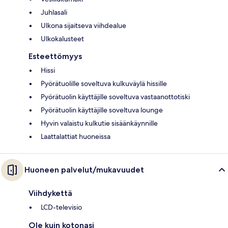
Juhlasali
Ulkona sijaitseva viihdealue
Ulkokalusteet
Esteettömyys
Hissi
Pyörätuolille soveltuva kulkuväylä hissille
Pyörätuolin käyttäjille soveltuva vastaanottotiski
Pyörätuolin käyttäjille soveltuva lounge
Hyvin valaistu kulkutie sisäänkäynnille
Laattalattiat huoneissa
Huoneen palvelut/mukavuudet
Viihdykettä
LCD-televisio
Ole kuin kotonasi