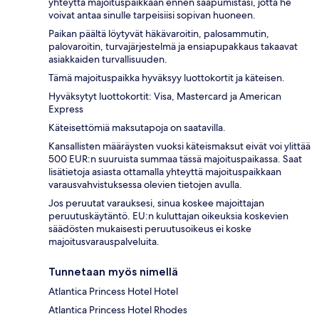
yhteyttä majoituspaikkaan ennen saapumistasi, jotta he
voivat antaa sinulle tarpeisiisi sopivan huoneen.
Paikan päältä löytyvät häkävaroitin, palosammutin,
palovaroitin, turvajärjestelmä ja ensiapupakkaus takaavat
asiakkaiden turvallisuuden.
Tämä majoituspaikka hyväksyy luottokortit ja käteisen.
Hyväksytyt luottokortit: Visa, Mastercard ja American
Express
Käteisettömiä maksutapoja on saatavilla.
Kansallisten määräysten vuoksi käteismaksut eivät voi ylittää
500 EUR:n suuruista summaa tässä majoituspaikassa. Saat
lisätietoja asiasta ottamalla yhteyttä majoituspaikkaan
varausvahvistuksessa olevien tietojen avulla.
Jos peruutat varauksesi, sinua koskee majoittajan
peruutuskäytäntö. EU:n kuluttajan oikeuksia koskevien
säädösten mukaisesti peruutusoikeus ei koske
majoitusvarauspalveluita.
Tunnetaan myös nimellä
Atlantica Princess Hotel Hotel
Atlantica Princess Hotel Rhodes