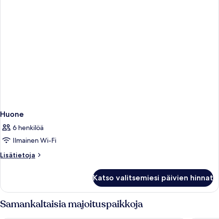
Huone
6 henkilöä
Ilmainen Wi-Fi
Lisätietoja
Lisätietoja
huoneesta
Huone
Katso valitsemiesi päivien hinnat
Samankaltaisia majoituspaikkoja