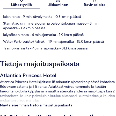
Kartta
Lähettyvillä
Liikkuminen
Ravintoloita
Ixian ranta
- 9 min kävelymatka
- 0.8 km:n päässä
Stamatiadisin mineralogian ja paleontologian museo
- 3 min
ajomatka
- 1.9 km:n päässä
Ialysóksen ranta
- 4 min ajomatka
- 1.9 km:n päässä
Water Park (puisto) Faliraki
- 19 min ajomatka
- 15.0 km:n päässä
Tsambikan ranta
- 45 min ajomatka
- 31.1 km:n päässä
Tietoja majoituspaikasta
Atlantica Princess Hotel
Atlantica Princess Hotel sijaitsee 15 minuutin ajomatkan päässä kohteista
Ródoksen satama ja Elli-ranta. Asiakkaat voivat hemmotella itseään
hierontahoidoilla kylpylässä ja nauttia aterioita yhdessä majoituspaikan 2
ravintolasta. Muihin palveluihin kuuluu allasbaari, kuntokeskus ja kauden
mukainen ulkouima-allas.
Näytä enemmän tietoja majoituspaikasta