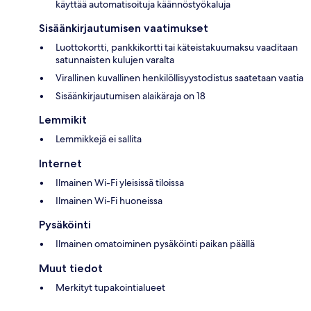
käyttää automatisoituja käännöstyökaluja
Sisäänkirjautumisen vaatimukset
Luottokortti, pankkikortti tai käteistakuumaksu vaaditaan
satunnaisten kulujen varalta
Virallinen kuvallinen henkilöllisyystodistus saatetaan vaatia
Sisäänkirjautumisen alaikäraja on 18
Lemmikit
Lemmikkejä ei sallita
Internet
Ilmainen Wi-Fi yleisissä tiloissa
Ilmainen Wi-Fi huoneissa
Pysäköinti
Ilmainen omatoiminen pysäköinti paikan päällä
Muut tiedot
Merkityt tupakointialueet