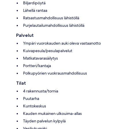
Biljardipöytä
Lähellä rantaa
Ratsastusmahdollisuus lähistöllä
Purjelautailumahdollisuus lähistöllä
Palvelut
Ympäri vuorokauden auki oleva vastaanotto
Kuivapesula/pesulapalvelut
Matkatavarasäilytys
Portteri/kantaja
Polkupyörien vuokrausmahdollisuus
Tilat
4 rakennusta/tornia
Puutarha
Kuntokeskus
Kauden mukainen ulkouima-allas
Täyden palvelun kylpylä
Vesiliukumäki