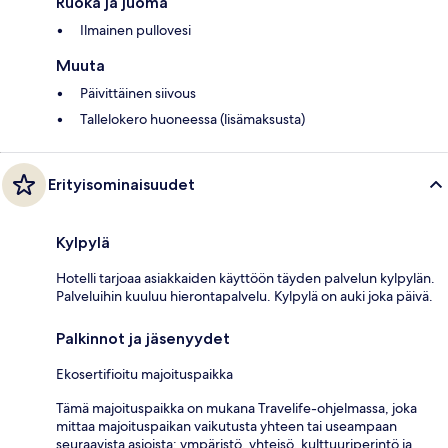
Ruoka ja juoma
Ilmainen pullovesi
Muuta
Päivittäinen siivous
Tallelokero huoneessa (lisämaksusta)
Erityisominaisuudet
Kylpylä
Hotelli tarjoaa asiakkaiden käyttöön täyden palvelun kylpylän.
Palveluihin kuuluu hierontapalvelu. Kylpylä on auki joka päivä.
Palkinnot ja jäsenyydet
Ekosertifioitu majoituspaikka
Tämä majoituspaikka on mukana Travelife-ohjelmassa, joka
mittaa majoituspaikan vaikutusta yhteen tai useampaan
seuraavista asioista: ympäristö, yhteisö, kulttuuriperintö ja