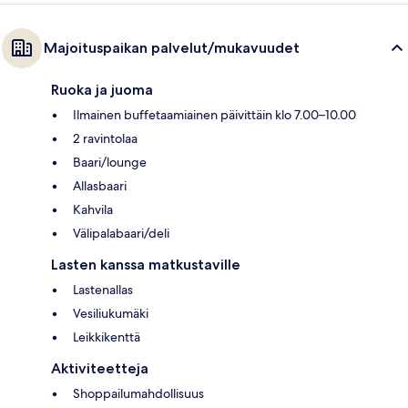
Majoituspaikan palvelut/mukavuudet
Ruoka ja juoma
Ilmainen buffetaamiainen päivittäin klo 7.00–10.00
2 ravintolaa
Baari/lounge
Allasbaari
Kahvila
Välipalabaari/deli
Lasten kanssa matkustaville
Lastenallas
Vesiliukumäki
Leikkikenttä
Aktiviteetteja
Shoppailumahdollisuus