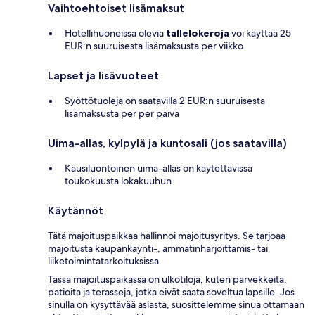
Vaihtoehtoiset lisämaksut
Hotellihuoneissa olevia
tallelokeroja
voi käyttää 25
EUR:n suuruisesta lisämaksusta per viikko
Lapset ja lisävuoteet
Syöttötuoleja on saatavilla 2 EUR:n suuruisesta
lisämaksusta per per päivä
Uima-allas, kylpylä ja kuntosali (jos saatavilla)
Kausiluontoinen uima-allas on käytettävissä
toukokuusta lokakuuhun
Käytännöt
Tätä majoituspaikkaa hallinnoi majoitusyritys. Se tarjoaa
majoitusta kaupankäynti-, ammatinharjoittamis- tai
liiketoimintatarkoituksissa.
Tässä majoituspaikassa on ulkotiloja, kuten parvekkeita,
patioita ja terasseja, jotka eivät saata soveltua lapsille. Jos
sinulla on kysyttävää asiasta, suosittelemme sinua ottamaan