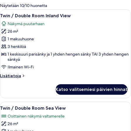
olevia
Näytetään 10/10 huonetta
suodattimia
Avaa
Hotellihuone, jossa on sänky, työpöytä,
6
Twin / Double Room Inland View
kaikki
Näkymä puutarhaan
huonetyypin
26 m²
Twin
/
1 makuuhuone
Double
3 henkilöä
Room
1 keskisuuri parisänky ja 1 yhden hengen sänky TAI 3 yhden hengen
Inland
sänkyä
View
Ilmainen Wi-Fi
kuvat
Lisätietoja
Lisätietoja
huoneesta
Twin
Katso valitsemiesi päivien hinnat
/
Double
Room
Avaa
Hotellihuone, jossa on suuri sänky, ty
6
Inland
Twin / Double Room Sea View
kaikki
View
Osittainen näkymä valtamerelle
huonetyypin
26 m²
Twin