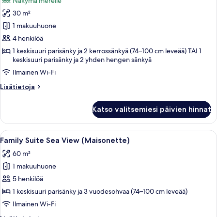
Näkymä merelle
huonetyypin
30 m²
Family
Room
1 makuuhuone
Sea
4 henkilöä
View
1 keskisuuri parisänky ja 2 kerrossänkyä (74–100 cm leveää) TAI 1
kuvat
keskisuuri parisänky ja 2 yhden hengen sänkyä
Ilmainen Wi-Fi
Lisätietoja
Lisätietoja
huoneesta
Family
Katso valitsemiesi päivien hinnat
Room
Sea
View
Avaa
Hotellihuone, jossa on sänky, yöpöytä,
8
Family Suite Sea View (Maisonette)
kaikki
60 m²
huonetyypin
1 makuuhuone
Family
Suite
5 henkilöä
Sea
1 keskisuuri parisänky ja 3 vuodesohvaa (74–100 cm leveää)
View
Ilmainen Wi-Fi
(Maisonette)