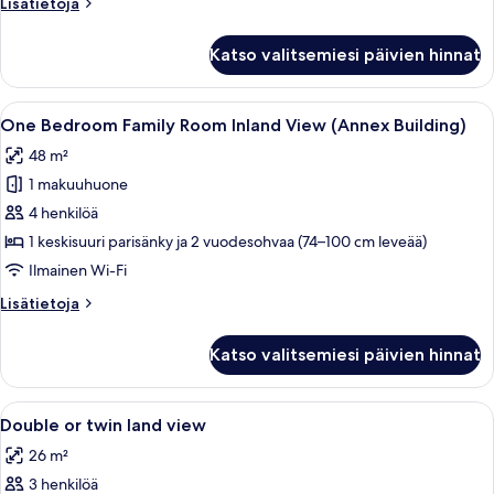
Lisätietoja
Lisätietoja
kuvat
huoneesta
Family
Katso valitsemiesi päivien hinnat
Suite
Sea
View
Avaa
Makuuhuoneessa on suuri sänky, kaksi 
7
(Maisonette)
One Bedroom Family Room Inland View (Annex Building)
kaikki
48 m²
huonetyypin
1 makuuhuone
One
Bedroom
4 henkilöä
Family
1 keskisuuri parisänky ja 2 vuodesohvaa (74–100 cm leveää)
Room
Ilmainen Wi-Fi
Inland
Lisätietoja
Lisätietoja
View
huoneesta
(Annex
One
Katso valitsemiesi päivien hinnat
Bedroom
Building)
Family
kuvat
Room
Avaa
Hotellihuone, jossa on sänky, työpöytä,
6
Inland
Double or twin land view
kaikki
View
26 m²
(Annex
huonetyypin
Building)
3 henkilöä
Double