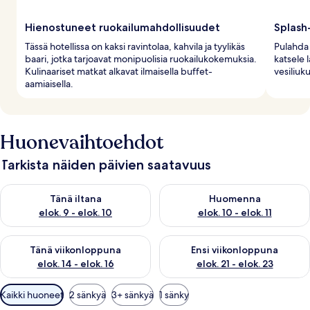
Hienostuneet ruokailumahdollisuudet
Splash
Tässä hotellissa on kaksi ravintolaa, kahvila ja tyylikäs
Pulahda 
baari, jotka tarjoavat monipuolisia ruokailukokemuksia.
katsele l
Kulinaariset matkat alkavat ilmaisella buffet-
vesiliuku
aamiaisella.
Huonevaihtoehdot
Tarkista näiden päivien saatavuus
Tarkista tämän illan saatavuus elok. 9 - elok. 10
Tarkista huomisen saatavuus elo
Tänä iltana
Huomenna
elok. 9 - elok. 10
elok. 10 - elok. 11
Tarkista tämän viikonlopun saatavuus elok. 14 - elok. 16
Tarkista ensi viikonlopun saata
Tänä viikonloppuna
Ensi viikonloppuna
elok. 14 - elok. 16
elok. 21 - elok. 23
Huoneille
Kaikki huoneet
2 sänkyä
3+ sänkyä
1 sänky
saatavilla