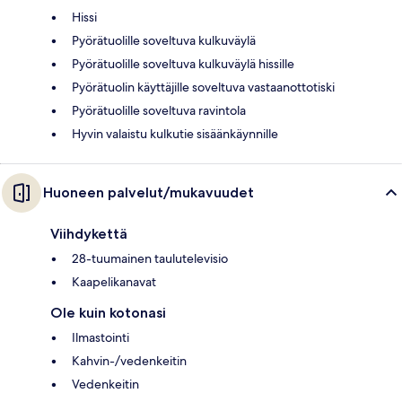
Hissi
Pyörätuolille soveltuva kulkuväylä
Pyörätuolille soveltuva kulkuväylä hissille
Pyörätuolin käyttäjille soveltuva vastaanottotiski
Pyörätuolille soveltuva ravintola
Hyvin valaistu kulkutie sisäänkäynnille
Huoneen palvelut/mukavuudet
Viihdykettä
28-tuumainen taulutelevisio
Kaapelikanavat
Ole kuin kotonasi
Ilmastointi
Kahvin-/vedenkeitin
Vedenkeitin