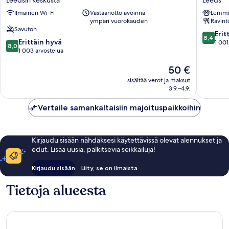
Hotel
Centre
Ilmainen Wi-Fi
Vastaanotto avoinna
Lemmik
Leedsin
Marlbor
ympäri vuorokauden
Ravint
keskusta
Street
Savuton
Leeds
8.4
Erit
8,4
8.0
Erittäin hyvä
kautta
1 001
8,0
kautta
1 003 arvostelua
10,
10,
Erittäin
Hinta
50 €
Erittäin
hyvä,
on
hyvä,
1 001
sisältää verot ja maksut
50 €
1 003
arvostel
3.9.–4.9.
arvostelua
Vertaile samankaltaisiin majoituspaikkoihin
Kirjaudu sisään nähdäksesi käytettävissä olevat alennukset ja
edut. Lisää uusia, palkitsevia seikkailuja!
Kirjaudu sisään
Liity, se on ilmaista
Tietoja alueesta