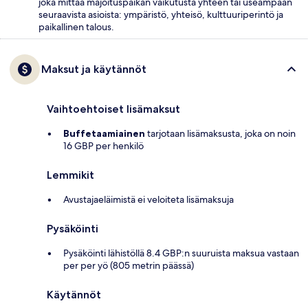
joka mittaa majoituspaikan vaikutusta yhteen tai useampaan
seuraavista asioista: ympäristö, yhteisö, kulttuuriperintö ja
paikallinen talous.
Maksut ja käytännöt
Vaihtoehtoiset lisämaksut
Buffetaamiainen
tarjotaan lisämaksusta, joka on noin
16 GBP per henkilö
Lemmikit
Avustajaeläimistä ei veloiteta lisämaksuja
Pysäköinti
Pysäköinti lähistöllä 8.4 GBP:n suuruista maksua vastaan
per per yö (805 metrin päässä)
Käytännöt