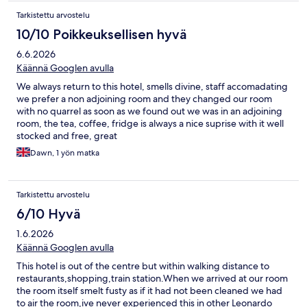
Tarkistettu arvostelu
10/10 Poikkeuksellisen hyvä
6.6.2026
Käännä Googlen avulla
We always return to this hotel, smells divine, staff accomadating
we prefer a non adjoining room and they changed our room
with no quarrel as soon as we found out we was in an adjoining
room, the tea, coffee, fridge is always a nice suprise with it well
stocked and free, great
Dawn, 1 yön matka
Tarkistettu arvostelu
6/10 Hyvä
1.6.2026
Käännä Googlen avulla
This hotel is out of the centre but within walking distance to
restaurants,shopping,train station.When we arrived at our room
the room itself smelt fusty as if it had not been cleaned we had
to air the room,ive never experienced this in other Leonardo