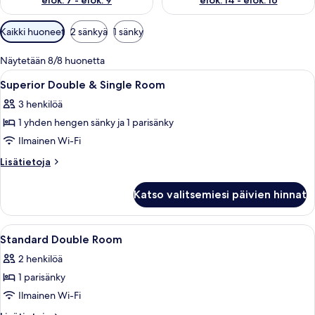
elok. 7 - elok. 9
elok. 14 - elok. 16
Huoneille
Kaikki huoneet
2 sänkyä
1 sänky
saatavilla
olevia
Näytetään 8/8 huonetta
suodattimia
Avaa
Tallelokero huoneessa, työpöytä
5
Superior Double & Single Room
kaikki
3 henkilöä
huonetyypin
1 yhden hengen sänky ja 1 parisänky
Superior
Double
Ilmainen Wi-Fi
&
Lisätietoja
Lisätietoja
Single
huoneesta
Superior
Room
Katso valitsemiesi päivien hinnat
Double
kuvat
&
Single
Avaa
Tallelokero huoneessa, työpöytä
6
Room
Standard Double Room
kaikki
2 henkilöä
huonetyypin
1 parisänky
Standard
Double
Ilmainen Wi-Fi
Room