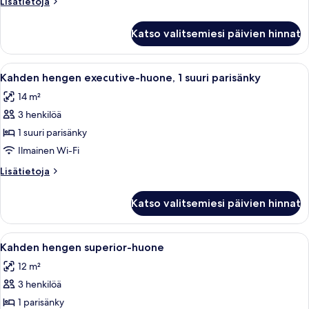
Lisätietoja
Lisätietoja
kuvat
huoneesta
Standard
Katso valitsemiesi päivien hinnat
Double
Room
Avaa
Hotellihuone, jossa on suuri sänky, te
6
Kahden hengen executive-huone, 1 suuri parisänky
kaikki
14 m²
huonetyypin
3 henkilöä
Kahden
hengen
1 suuri parisänky
executive-
Ilmainen Wi-Fi
huone,
Lisätietoja
Lisätietoja
1
huoneesta
suuri
Kahden
Katso valitsemiesi päivien hinnat
hengen
parisänky
executive-
kuvat
huone,
Avaa
Hotellihuone, jossa on suuri sänky, työ
5
1
Kahden hengen superior-huone
kaikki
suuri
12 m²
parisänky
huonetyypin
3 henkilöä
Kahden
hengen
1 parisänky