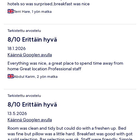
hotels so was surprised,breakfast was nice
Terri Hare, 1 yön matka
Tarkistettu arvostelu
8/10 Erittäin hyvä
18.1.2026
Käännä Googlen avulla
Everything was nice, a great place to spend time away from
home Great location Professional staff
Abdul Karim, 2 yön matka
Tarkistettu arvostelu
8/10 Erittäin hyvä
13.5.2026
Käännä Googlen avulla
Room was clean and tidy but could do with a freshen up. Bed
was fine but pillow was a little hard. Breakfast was good with got
a cold selection. Bar selection was ok. Staff were friendly. Simple