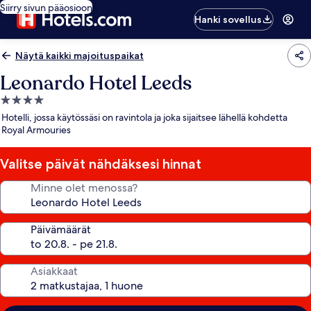
Siirry sivun pääosioon
Hanki sovellus
Näytä kaikki majoituspaikat
Leonardo Hotel Leeds
4.0
tähden
Hotelli, jossa käytössäsi on ravintola ja joka sijaitsee lähellä kohdetta
majoituspaikka
Royal Armouries
Valitse päivät nähdäksesi hinnat
Minne olet menossa?
Päivämäärät
Asiakkaat