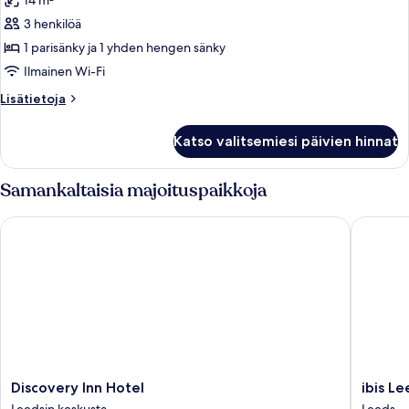
14 m²
huonetyypin
3 henkilöä
Kahden
hengen
1 parisänky ja 1 yhden hengen sänky
standard-
Ilmainen Wi-Fi
huone
Lisätietoja
Lisätietoja
(kaksi
huoneesta
sänkyä)
Kahden
Katso valitsemiesi päivien hinnat
hengen
kuvat
standard-
huone
Samankaltaisia majoituspaikkoja
(kaksi
sänkyä)
Discovery Inn Hotel
ibis Lee
Discovery
ibis
Discovery Inn Hotel
ibis L
Inn
Leeds
Leedsin keskusta
Leeds