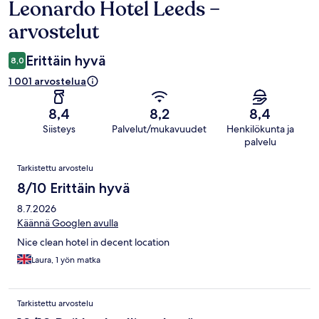
Leonardo Hotel Leeds –
Arvostelut
arvostelut
Erittäin hyvä
8,0
1 001 arvostelua
8,4
8,2
8,4
Siisteys
Palvelut/mukavuudet
Henkilökunta ja
palvelu
Arvostelut
Tarkistettu arvostelu
8/10 Erittäin hyvä
8.7.2026
Käännä Googlen avulla
Nice clean hotel in decent location
Laura, 1 yön matka
Tarkistettu arvostelu