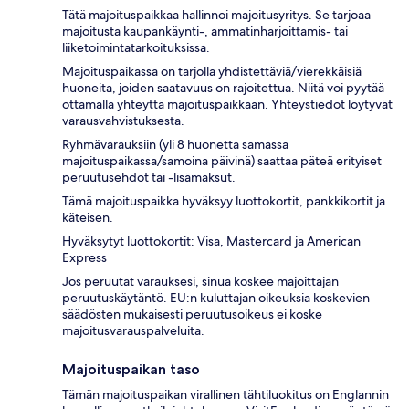
Tätä majoituspaikkaa hallinnoi majoitusyritys. Se tarjoaa
majoitusta kaupankäynti-, ammatinharjoittamis- tai
liiketoimintatarkoituksissa.
Majoituspaikassa on tarjolla yhdistettäviä/vierekkäisiä
huoneita, joiden saatavuus on rajoitettua. Niitä voi pyytää
ottamalla yhteyttä majoituspaikkaan. Yhteystiedot löytyvät
varausvahvistuksesta.
Ryhmävarauksiin (yli 8 huonetta samassa
majoituspaikassa/samoina päivinä) saattaa päteä erityiset
peruutusehdot tai -lisämaksut.
Tämä majoituspaikka hyväksyy luottokortit, pankkikortit ja
käteisen.
Hyväksytyt luottokortit: Visa, Mastercard ja American
Express
Jos peruutat varauksesi, sinua koskee majoittajan
peruutuskäytäntö. EU:n kuluttajan oikeuksia koskevien
säädösten mukaisesti peruutusoikeus ei koske
majoitusvarauspalveluita.
Majoituspaikan taso
Tämän majoituspaikan virallinen tähtiluokitus on Englannin