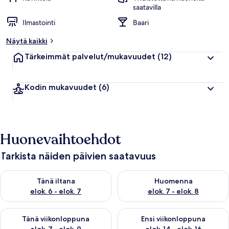
saatavilla
Ilmastointi
Baari
Näytä kaikki
Tärkeimmät palvelut/mukavuudet
(12)
Kodin mukavuudet
(6)
Huonevaihtoehdot
Tarkista näiden päivien saatavuus
Tarkista tämän illan saatavuus elok. 6 - elok. 7
Tarkista huomisen saatavuus el
Tänä iltana
Huomenna
elok. 6 - elok. 7
elok. 7 - elok. 8
Tarkista tämän viikonlopun saatavuus elok. 7 - elok. 9
Tarkista ensi viikonlopun saatav
Tänä viikonloppuna
Ensi viikonloppuna