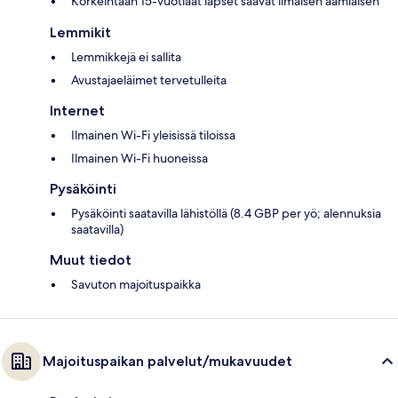
Korkeintaan 15-vuotiaat lapset saavat ilmaisen aamiaisen
Lemmikit
Lemmikkejä ei sallita
Avustajaeläimet tervetulleita
Internet
Ilmainen Wi-Fi yleisissä tiloissa
Ilmainen Wi-Fi huoneissa
Pysäköinti
Pysäköinti saatavilla lähistöllä (8.4 GBP per yö; alennuksia
saatavilla)
Muut tiedot
Savuton majoituspaikka
Majoituspaikan palvelut/mukavuudet