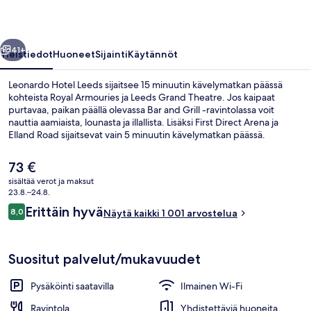
llinen
Seuraava
41+
Yleistiedot
Huoneet
Sijainti
Käytännöt
Leonardo Hotel Leeds sijaitsee 15 minuutin kävelymatkan päässä
kohteista Royal Armouries ja Leeds Grand Theatre. Jos kaipaat
purtavaa, paikan päällä olevassa Bar and Grill -ravintolassa voit
nauttia aamiaista, lounasta ja illallista. Lisäksi First Direct Arena ja
Elland Road sijaitsevat vain 5 minuutin kävelymatkan päässä.
Matkailijat arvostavat majoituspaikan mukavia sänkyjä ja avuliasta
henkilökuntaa.
Nykyinen
73 €
hinta
sisältää verot ja maksut
on
23.8.–24.8.
Ulkopuoli
73 €
Arvostelut
Erittäin hyvä
8,0
Näytä kaikki 1 001 arvostelua
8,0 kautta 10.
Suositut palvelut/mukavuudet
Pysäköinti saatavilla
Ilmainen Wi-Fi
Ravintola
Yhdistettäviä huoneita