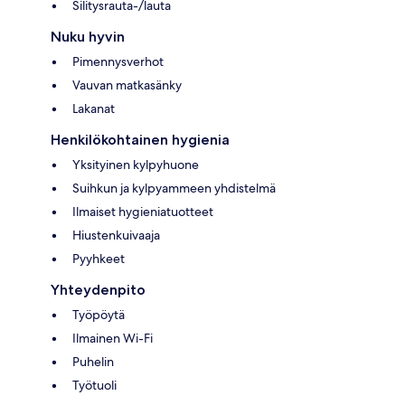
Silitysrauta-/lauta
Nuku hyvin
Pimennysverhot
Vauvan matkasänky
Lakanat
Henkilökohtainen hygienia
Yksityinen kylpyhuone
Suihkun ja kylpyammeen yhdistelmä
Ilmaiset hygieniatuotteet
Hiustenkuivaaja
Pyyhkeet
Yhteydenpito
Työpöytä
Ilmainen Wi-Fi
Puhelin
Työtuoli