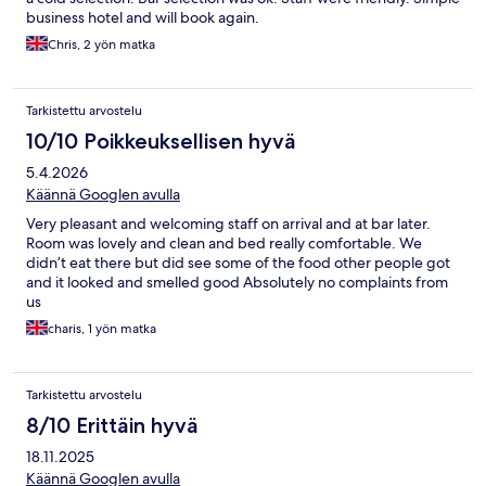
business hotel and will book again.
Chris, 2 yön matka
Tarkistettu arvostelu
10/10 Poikkeuksellisen hyvä
5.4.2026
Käännä Googlen avulla
Very pleasant and welcoming staff on arrival and at bar later.
Room was lovely and clean and bed really comfortable. We
didn’t eat there but did see some of the food other people got
and it looked and smelled good Absolutely no complaints from
us
charis, 1 yön matka
Tarkistettu arvostelu
8/10 Erittäin hyvä
18.11.2025
Käännä Googlen avulla