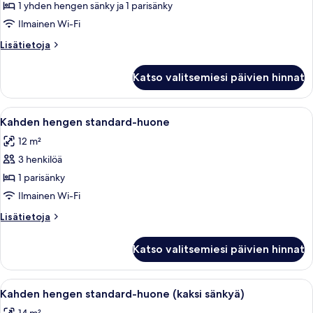
1 yhden hengen sänky ja 1 parisänky
Standard
Double
Ilmainen Wi-Fi
&
Lisätietoja
Lisätietoja
Single
huoneesta
Standard
Room
Katso valitsemiesi päivien hinnat
Double
kuvat
&
Single
Avaa
Hotellihuone, jossa on suuri sänky, työ
6
Room
Kahden hengen standard-huone
kaikki
12 m²
huonetyypin
3 henkilöä
Kahden
hengen
1 parisänky
standard-
Ilmainen Wi-Fi
huone
Lisätietoja
Lisätietoja
kuvat
huoneesta
Kahden
Katso valitsemiesi päivien hinnat
hengen
standard-
huone
Avaa
Hotellihuone, jossa on kaksi sänkyä, ty
6
Kahden hengen standard-huone (kaksi sänkyä)
kaikki