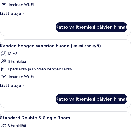
superior-
Ilmainen Wi-Fi
huone
Lisätietoja
Lisätietoja
kuvat
huoneesta
Kahden
Katso valitsemiesi päivien hinnat
hengen
superior-
huone
Avaa
Hotellihuone, jossa on kaksi sänkyä, ty
5
Kahden hengen superior-huone (kaksi sänkyä)
kaikki
13 m²
huonetyypin
3 henkilöä
Kahden
hengen
1 parisänky ja 1 yhden hengen sänky
superior-
Ilmainen Wi-Fi
huone
Lisätietoja
Lisätietoja
(kaksi
huoneesta
sänkyä)
Kahden
Katso valitsemiesi päivien hinnat
hengen
kuvat
superior-
huone
Avaa
Tallelokero huoneessa, työpöytä
6
(kaksi
Standard Double & Single Room
kaikki
sänkyä)
3 henkilöä
huonetyypin