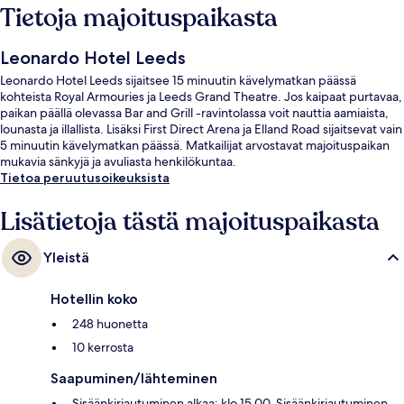
Tietoja majoituspaikasta
Leonardo Hotel Leeds
Leonardo Hotel Leeds sijaitsee 15 minuutin kävelymatkan päässä
kohteista Royal Armouries ja Leeds Grand Theatre. Jos kaipaat purtavaa,
paikan päällä olevassa Bar and Grill -ravintolassa voit nauttia aamiaista,
lounasta ja illallista. Lisäksi First Direct Arena ja Elland Road sijaitsevat vain
5 minuutin kävelymatkan päässä. Matkailijat arvostavat majoituspaikan
mukavia sänkyjä ja avuliasta henkilökuntaa.
Tietoa peruutusoikeuksista
Lisätietoja tästä majoituspaikasta
Yleistä
Hotellin koko
248 huonetta
10 kerrosta
Saapuminen/lähteminen
Sisäänkirjautuminen alkaa: klo 15.00. Sisäänkirjautuminen