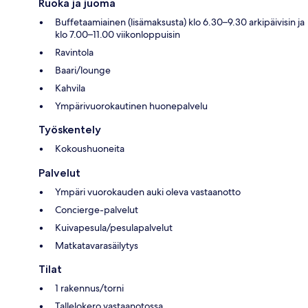
Ruoka ja juoma
Buffetaamiainen (lisämaksusta) klo 6.30–9.30 arkipäivisin ja
klo 7.00–11.00 viikonloppuisin
Ravintola
Baari/lounge
Kahvila
Ympärivuorokautinen huonepalvelu
Työskentely
Kokoushuoneita
Palvelut
Ympäri vuorokauden auki oleva vastaanotto
Concierge-palvelut
Kuivapesula/pesulapalvelut
Matkatavarasäilytys
Tilat
1 rakennus/torni
Tallelokero vastaanotossa