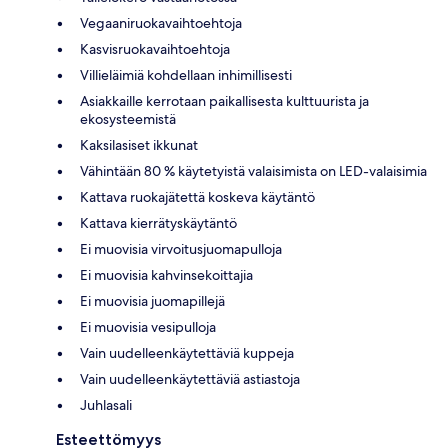
Vegaaniruokavaihtoehtoja
Kasvisruokavaihtoehtoja
Villieläimiä kohdellaan inhimillisesti
Asiakkaille kerrotaan paikallisesta kulttuurista ja
ekosysteemistä
Kaksilasiset ikkunat
Vähintään 80 % käytetyistä valaisimista on LED-valaisimia
Kattava ruokajätettä koskeva käytäntö
Kattava kierrätyskäytäntö
Ei muovisia virvoitusjuomapulloja
Ei muovisia kahvinsekoittajia
Ei muovisia juomapillejä
Ei muovisia vesipulloja
Vain uudelleenkäytettäviä kuppeja
Vain uudelleenkäytettäviä astiastoja
Juhlasali
Esteettömyys