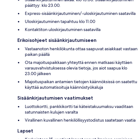
päättyy: klo 23.00.
Express-sisäänkirjautuminen/-uloskirjautuminen saatavilla
Uloskirjautuminen tapahtuu klo 11.00
Kontaktiton uloskirjautuminen saatavilla
Erikoisohjeet sisäänkirjautumiseen
Vastaanoton henkilökunta ottaa saapuvat asiakkaat vastaan
paikan päällä
Ota majoituspaikkaan yhteyttä ennen matkaasi käyttäen
varausvahvistuksessa olevia tietoja, jos aiot saapua klo
23.00 jälkeen
Majoituspaikan antamien tietojen käännöksissä on saatettu
käyttää automatisoituja käännöstyökaluja
Sisäänkirjautumisen vaatimukset
Luottokortti, pankkikortti tai käteistakuumaksu vaaditaan
satunnaisten kulujen varalta
Virallinen kuvallinen henkilöllisyystodistus saatetaan vaatia
Lapset